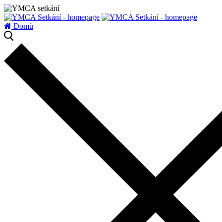
zatížení serveru
Domů