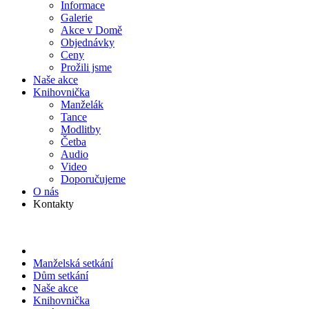
Informace
Galerie
Akce v Domě
Objed­návky
Ceny
Prožili jsme
Naše akce
Knihov­nička
Manželák
Tance
Modlitby
Četba
Audio
Video
Doporu­čujeme
O nás
Kontakty
Manželská setkání
Dům setkání
Naše akce
Knihov­nička