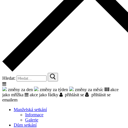
Hledat:
změny za den
změny za týden
změny za měsíc
akce
jako mřížka
akce jako řádky
přihlásit se
přihlásit se
emailem
Manželská setkání
Informace
Galerie
Dům setkání