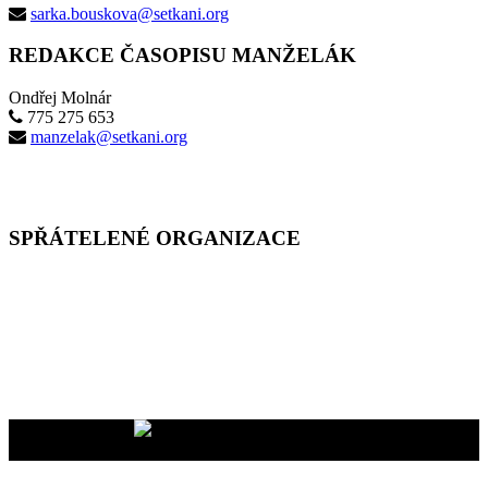
sarka.bouskova@setkani.org
REDAKCE ČASOPISU MANŽELÁK
Ondřej Molnár
775 275 653
manzelak@setkani.org
SPŘÁTELENÉ ORGANIZACE
Vaše dary na účet
2400465447/2010
nám pomáhají uskutečňovat
naše programy pro vás i vaše blízké
YMCA Setkání, 2026