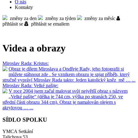
O nás
Kontakty
změny za den
změny za týden
změny za měsíc
přihlásit se
přihlásit se emailem
Videa a obrazy
Miroslav Rada: Kristus:
Obraz je dílem Miroslava a Ondřeje Rady, jeho fotografii si
můžete stáhnout zde . Se vznikem obrazu je spjat příběh, který
stručně vypráví Miroslav Rada takto: Jeden katolický kněz mě … ...
Miroslav Rada: Velké pašije:
V roce 2004 jsem začal malovat svůj největší obraz s názvem
„Velké pašije“ (délka je 744 cm, výška po stranách 250, ve
střední části obrazu 344 cm). Obraz je namalován olejem s
akrylovou … ...
SÍDLO SPOLKU
YMCA Setkání
Talichova 53