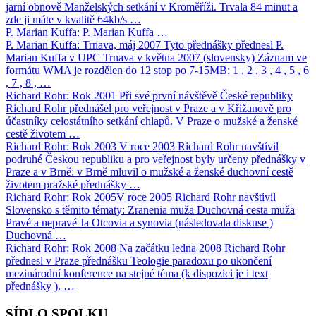
jarní obnově Manželských setkání v Kroměříži. Trvala 84 minut a
zde ji máte v kvalitě 64kb/s …
P. Marian Kuffa: P. Marian Kuffa
…
P. Marian Kuffa: Trnava, máj 2007
Tyto přednášky přednesl P.
Marian Kuffa v UPC Trnava v května 2007 (slovensky) Záznam ve
formátu WMA je rozdělen do 12 stop po 7-15MB: 1 , 2 , 3 , 4 , 5 , 6
, 7 , 8 , …
Richard Rohr: Rok 2001
Při své první návštěvě České republiky
Richard Rohr přednášel pro veřejnost v Praze a v Křižanově pro
účastníky celostátního setkání chlapů. V Praze o mužské a ženské
cestě životem …
Richard Rohr: Rok 2003
V roce 2003 Richard Rohr navštívil
podruhé Českou republiku a pro veřejnost byly určeny přednášky v
Praze a v Brně: v Brně mluvil o mužské a ženské duchovní cestě
životem pražské přednášky …
Richard Rohr: Rok 2005
V roce 2005 Richard Rohr navštívil
Slovensko s těmito tématy: Zranenia muža Duchovná cesta muža
Pravé a nepravé Ja Otcovia a synovia (následovala diskuse )
Duchovná …
Richard Rohr: Rok 2008
Na začátku ledna 2008 Richard Rohr
přednesl v Praze přednášku Teologie paradoxu po ukončení
mezinárodní konference na stejné téma (k dispozici je i text
přednášky ). …
SÍDLO SPOLKU