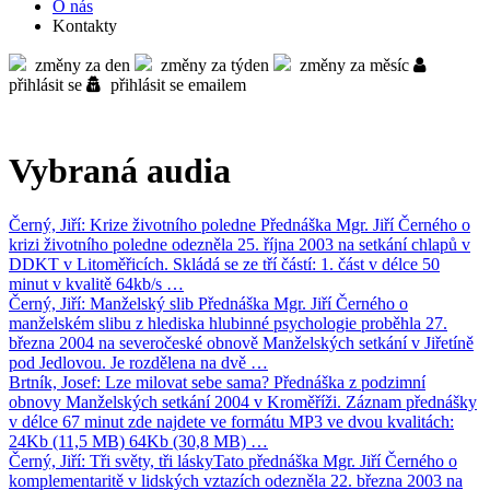
O nás
Kontakty
změny za den
změny za týden
změny za měsíc
přihlásit se
přihlásit se emailem
Vybraná audia
Černý, Jiří: Krize životního poledne
Přednáška Mgr. Jiří Černého o
krizi životního poledne odezněla 25. října 2003 na setkání chlapů v
DDKT v Litoměřicích. Skládá se ze tří částí: 1. část v délce 50
minut v kvalitě 64kb/s …
Černý, Jiří: Manželský slib
Přednáška Mgr. Jiří Černého o
manželském slibu z hlediska hlubinné psychologie proběhla 27.
března 2004 na severočeské obnově Manželských setkání v Jiřetíně
pod Jedlovou. Je rozdělena na dvě …
Brtník, Josef: Lze milovat sebe sama?
Přednáška z podzimní
obnovy Manželských setkání 2004 v Kroměříži. Záznam přednášky
v délce 67 minut zde najdete ve formátu MP3 ve dvou kvalitách:
24Kb (11,5 MB) 64Kb (30,8 MB) …
Černý, Jiří: Tři světy, tři lásky
Tato přednáška Mgr. Jiří Černého o
komplementaritě v lidských vztazích odezněla 22. března 2003 na