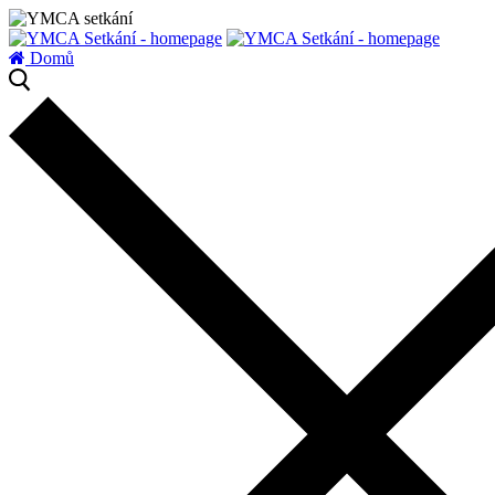
zatížení serveru
Domů