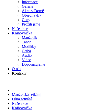
Informace
Galerie
Akce v Domě
Objed­návky
Ceny
Prožili jsme
Naše akce
Knihov­nička
Manželák
Tance
Modlitby
Četba
Audio
Video
Doporu­čujeme
O nás
Kontakty
Manželská setkání
Dům setkání
Naše akce
Knihov­nička