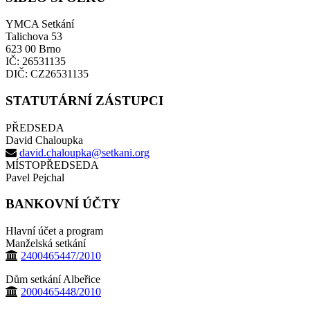
YMCA Setkání
Talichova 53
623 00 Brno
IČ: 26531135
DIČ: CZ26531135
STATUTÁRNÍ ZÁSTUPCI
PŘEDSEDA
David Chaloupka
david.chaloupka@setkani.org
MÍSTOPŘEDSEDA
Pavel Pejchal
BANKOVNÍ ÚČTY
Hlavní účet a program
Manželská setkání
2400465447/2010
Dům setkání Albeřice
2000465448/2010