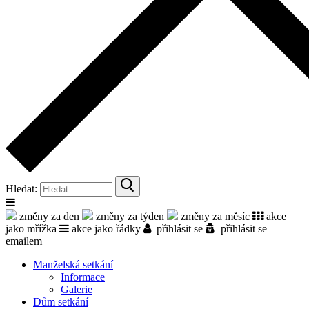
Hledat:
změny za den
změny za týden
změny za měsíc
akce
jako mřížka
akce jako řádky
přihlásit se
přihlásit se
emailem
Manželská setkání
Informace
Galerie
Dům setkání