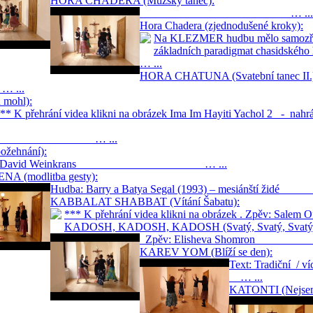
HORA CHADERA (Mužský tanec):
… ...
Hora Chadera (zjednodušené kroky):
Na KLEZMER hudbu mělo samozřejmě
základních paradigmat chasidského h
… ...
HORA CHATUNA (Svatební tanec II.
...
mohl):
*** K přehrání videa klikni na obrázek Ima Im Hayiti Yachol 2 - na
Gispan … ...
žehnání):
a: David Weinkrans … ...
NA (modlitba gesty):
Hudba: Barry a Batya Segal (1993) – mesiánští ži
KABBALAT SHABBAT (Vítání Šabatu):
*** K přehrání videa klikni na obrázek . 
KADOSH, KADOSH, KADOSH (Svatý, Svatý, Svatý
Zpěv: Elisheva Sho
KAREV YOM (Blíží se den):
Text: Tradiční
… ...
KATONTI (Nejsem