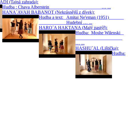
 (Tajná zahrada):
Hudba : Chava Alberstein … ...
HANA´AVAH BABANOT (Nekrásnější z dívek):
Hudba a text: Amitai Ne'eman (1951)
Hudební … ...
HARO´A HAKTANA (Malý pastýř):
Hudba: Moshe Wilenski
… ...
HASHU´AL (Lištička):
Hudba: