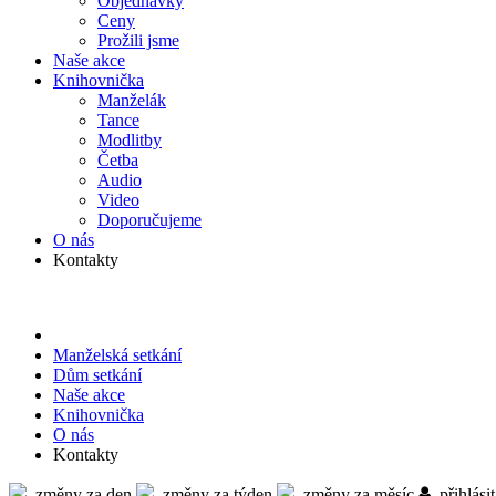
Objed­návky
Ceny
Prožili jsme
Naše akce
Knihov­nička
Manželák
Tance
Modlitby
Četba
Audio
Video
Doporu­čujeme
O nás
Kontakty
Manželská setkání
Dům setkání
Naše akce
Knihov­nička
O nás
Kontakty
změny za den
změny za týden
změny za měsíc
přihlásit