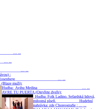
inah … ...
… ...
ina … ...
vou) :
aphna Rosenberg … ...
(Blaze muži):
Hudba: Avihu Medina … ...
AVRE TU PUERTA (Otevřete dveře):
Hudba: Folk Ladino. Sefardská lidová,
milostná píseň. Hudební
nahrávka: zde Choreografie : … ...