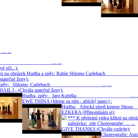
...
 Carlebach … ...
 oči...):
 klikni na obrázek Hudba a zpěv: Rabín Shlomo Carlebach …
tatečné ženy):
a, zpěv: Shlomo Carlebach … ...
IL I - (Chvála statečné ženy):
Hudba, zpěv: Jaro Kubišta … ..
EWE THINA (Jdeme za ním - africký tanec) :
Hudba: Africká píseň kmen
EZKERA (Připomínám si):
*** K přehrání videa klikni na
nahrávka: zde Choreografie: … ...
GIVE THANKS (Chválu vzdejte):
Choreografi