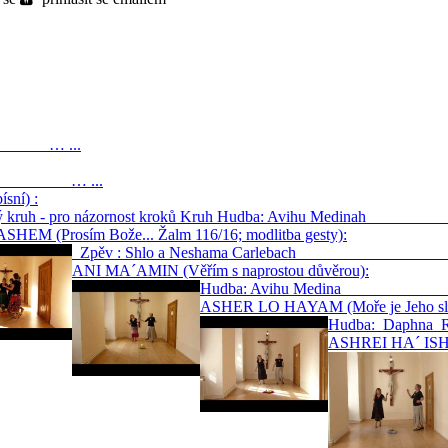
) … ...
… ...
sní) :
ný kruh - pro názornost kroků Kruh Hudba: Avihu Med
HEM (Prosím Bože... Žalm 116/16; modlitba gesty):
Zpěv : Shlo a Neshama Carlebach 
ANI MA´AMIN (Věřím s naprostou důvěrou):
Hudba: Avihu Med
ASHER LO HAYAM (Moře je Jeho slá
Hudba: D
ASHREI HA´ ISH 