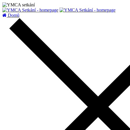
zatížení serveru
Domů