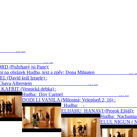
0) … ...
 Beman … ...
 (Požehaný jsi Pane):
 klikni na obrázek Hudba, text a zpěv: Dona Milgaten … ..
David král Izraele) :
a: Chava Alberstein … ...
AFRIT (Vesnická debka) :
Hudba: Dov Carmel … ...
DODI LI VANILA (Milostná; Velepíseň 2, 16) :
Hudba: - … 
ELIJAHU HANAVI (Prorok Elijáš):
Hudba: Nac
ELUL NIGUN ( Nig