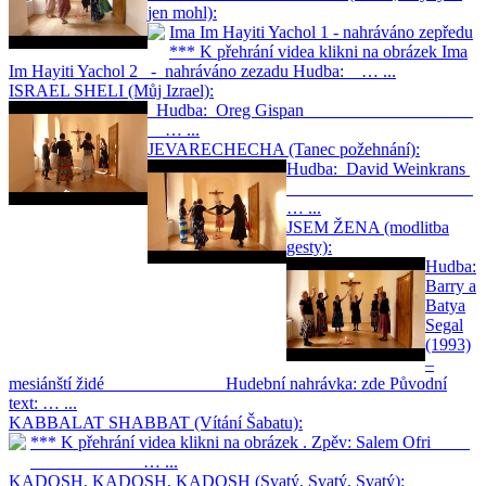
jen mohl):
Ima Im Hayiti Yachol 1 - nahráváno zepředu
*** K přehrání videa klikni na obrázek Ima
Im Hayiti Yachol 2 - nahráváno zezadu Hudba: … ...
ISRAEL SHELI (Můj Izrael):
Hudba: Oreg Gispan
… ...
JEVARECHECHA (Tanec požehnání):
Hudba: David Weinkrans
… ...
JSEM ŽENA (modlitba
gesty):
Hudba:
Barry a
Batya
Segal
(1993)
–
mesiánští židé Hudební nahrávka: zde Původní
text: … ...
KABBALAT SHABBAT (Vítání Šabatu):
*** K přehrání videa klikni na obrázek . Zpěv: Salem Ofri
… ...
KADOSH, KADOSH, KADOSH (Svatý, Svatý, Svatý):