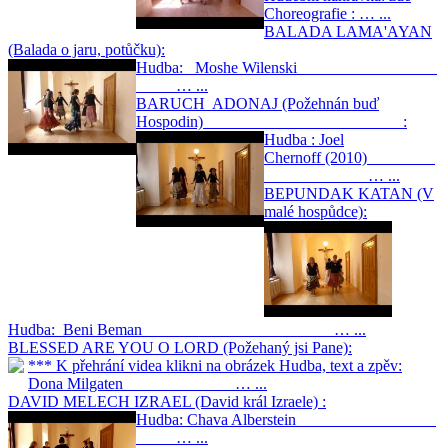
Choreografie : … ...
BALADA LAMA'AYAN
(Balada o jaru, potůčku):
Hudba: Moshe Wilenski
… ...
BARUCH ADONAJ (Požehnán buď
Hospodin) :
Hudba : Joel
Chernoff (2010)
… ...
BEPUNDAK KATAN (V
malé hospůdce):
Hudba: Beni Beman … ...
BLESSED ARE YOU O LORD (Požehaný jsi Pane):
*** K přehrání videa klikni na obrázek Hudba, text a zpěv:
Dona Milgaten … ...
DAVID MELECH IZRAEL (David král Izraele) :
Hudba: Chava Alberstein
… ...