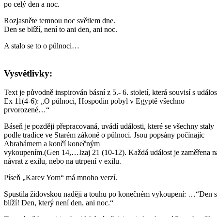
po celý den a noc.
Rozjasněte temnou noc světlem dne.
Den se blíží, není to ani den, ani noc.
A stalo se to o půlnoci…
Vysvětlivky:
Text je původně inspirován básní z 5.- 6. století, která souvisí s událos
Ex 11(4-6): „O půlnoci, Hospodin pobyl v Egyptě všechno
prvorozené…“
Báseň je později přepracovaná, uvádí události, které se všechny staly
podle tradice ve Starém zákoně o půlnoci. Jsou popsány počínajíc
Abrahámem a končí konečným
vykoupením.(Gen 14,…Izaj 21 (10-12). Každá událost je zaměřena n
návrat z exilu, nebo na utrpení v exilu.
Píseň „Karev Yom“ má mnoho verzí.
Spustila židovskou naději a touhu po konečném vykoupení: …“Den 
blíží! Den, který není den, ani noc.“