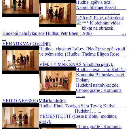
Hudba, zpěv a text:
Naomi Shemer Based
… ...
Učiň mě, Pane, nástrojem:
*** K přehrání videa
klikni na obrázek .
Hudební nahrávka: zde Hudba: Petr Eben (1986) …
...
VEHATIKVA ( O naději):
Hatikva chozeret LaLev. (Naděje se opět zrodí
ve tvém srdci.) Hudba: Thelma Eligon Rose
… ...
VÍM, TY MNE ZNÁŠ (modlitba gesty):
Hudba a text : Jaro Kubišta,
Komunita Blahoslavenství,
Dolany
Hudební nahrávka: zde
Choreografie : Komunita
… ...
YEDID NEFESH (Miláčku duše):
Hudba: Ehud Tzwig a Sara Tzwig Karbal
Hudební … ...
YEMENITE FIT (Cesta k Bohu, modlitba
gesty):
Choreografie : Komunita