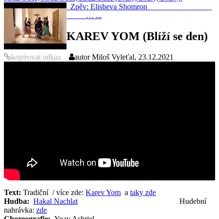
Zpěv: Elisheva Shomron
… ...
KAREV YOM (Blíží se den)
kopírovat odkaz
autor
Miloš Vyleťal, 23.12.2021
Text:
Tradiční / více zde:
Karev Yom
a
taky zde
Hudba:
Hakal Nachlat
Hudební
nahrávka:
zde
Choreografie:
Yoav Ashriel