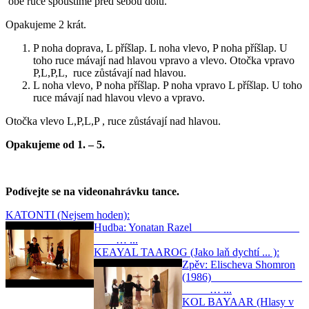
obě ruce spouštíme před sebou dolu.
Opakujeme 2 krát.
P noha doprava, L příšlap. L noha vlevo, P noha příšlap. U
toho ruce mávají nad hlavou vpravo a vlevo. Otočka vpravo
P,L,P,L, ruce zůstávají nad hlavou.
L noha vlevo, P noha příšlap. P noha vpravo L příšlap. U toho
ruce mávají nad hlavou vlevo a vpravo.
Otočka vlevo L,P,L,P , ruce zůstávají nad hlavou.
Opakujeme od 1. – 5.
Podívejte se na videonahrávku tance.
KATONTI (Nejsem hoden):
Hudba: Yonatan Razel
… ...
KEAYAL TAAROG (Jako laň dychtí ... ):
Zpěv: Elischeva Shomron
(1986)
… ...
KOL BAYAAR (Hlasy v