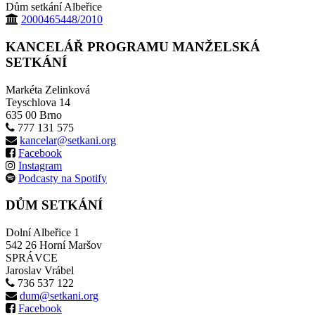
Dům setkání Albeřice
2000465448/2010
KANCELÁŘ PROGRAMU MANŽELSKÁ
SETKÁNÍ
Markéta Zelinková
Teyschlova 14
635 00 Brno
777 131 575
kancelar@setkani.org
Facebook
Instagram
Podcasty na Spotify
DŮM SETKÁNÍ
Dolní Albeřice 1
542 26 Horní Maršov
SPRÁVCE
Jaroslav Vrábel
736 537 122
dum@setkani.org
Facebook