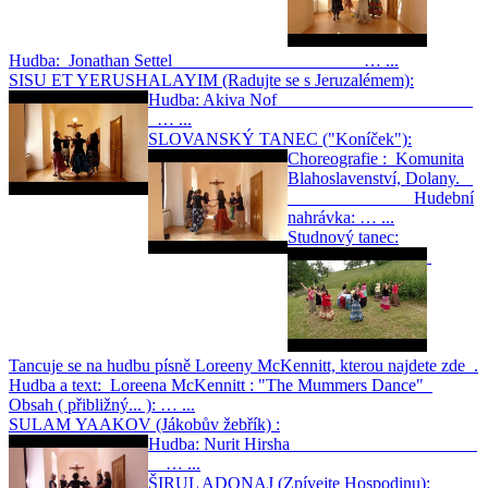
Hudba: Jonathan Settel … ...
SISU ET YERUSHALAYIM (Radujte se s Jeruzalémem):
Hudba: Akiva Nof
… ...
SLOVANSKÝ TANEC ("Koníček"):
Choreografie : Komunita
Blahoslavenství, Dolany.
Hudební
nahrávka: … ...
Studnový tanec:
Tancuje se na hudbu písně Loreeny McKennitt, kterou najdete zde .
Hudba a text: Loreena McKennitt : "The Mummers Dance"
Obsah ( přibližný... ): … ...
SULAM YAAKOV (Jákobův žebřík) :
Hudba: Nurit Hirsha
… ...
ŠIRUL ADONAJ (Zpívejte Hospodinu):