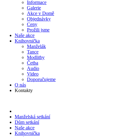
Informace
Galerie
Akce v Domě
Objed­návky
Ceny
Prožili jsme
Naše akce
Knihov­nička
Manželák
Tance
Modlitby
Četba
Audio
Video
Doporu­čujeme
O nás
Kontakty
Manželská setkání
Dům setkání
Naše akce
Knihov­nička