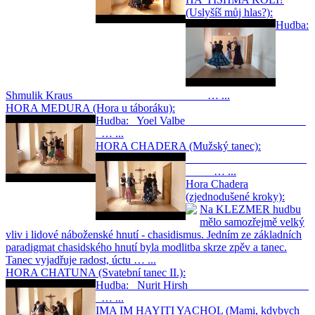
(Uslyšíš můj hlas?):
Hudba:
Shmulik Kraus … ...
HORA MEDURA (Hora u táboráku):
Hudba: Yoel Valbe
… ...
HORA CHADERA (Mužský tanec):
… ...
Hora Chadera
(zjednodušené kroky):
Na KLEZMER hudbu
mělo samozřejmě velký
vliv i lidové náboženské hnutí - chasidismus. Jedním ze základních
paradigmat chasidského hnutí byla modlitba skrze zpěv a tanec.
Tanec vyjadřuje radost, úctu … ...
HORA CHATUNA (Svatební tanec II.):
Hudba: Nurit Hirsh
… ...
IMA IM HAYITI YACHOL (Mami, kdybych