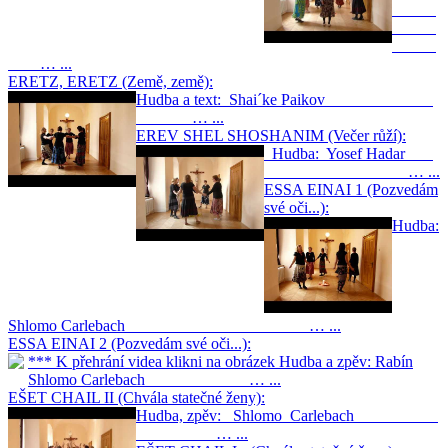
… ...
ERETZ, ERETZ (Země, země):
Hudba a text: Shai´ke Paikov
… ...
EREV SHEL SHOSHANIM (Večer růží):
Hudba: Yosef Hadar
… ...
ESSA EINAI 1 (Pozvedám
své oči...):
Hudba:
Shlomo Carlebach … ...
ESSA EINAI 2 (Pozvedám své oči...):
*** K přehrání videa klikni na obrázek Hudba a zpěv: Rabín
Shlomo Carlebach … ...
EŠET CHAIL II (Chvála statečné ženy):
Hudba, zpěv: Shlomo Carlebach
… ...