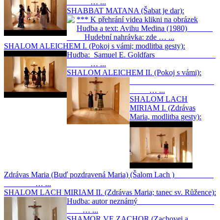
… ...
SHABBAT MATANA (Šabat je dar):
*** K přehrání videa klikni na obrázek
Hudba a text: Avihu Medina (1980)
Hudební nahrávka: zde … ...
SHALOM ALEICHEM I. (Pokoj s vámi; modlitba gesty):
Hudba: Samuel E. Goldfars
… ...
SHALOM ALEICHEM II. (Pokoj s vámi):
… ...
SHALOM LACH
MIRIAM I. (Zdrávas
Maria, modlitba gesty):
Zdrávas Maria (Buď pozdravená Maria) (Šalom Lach )
… ...
SHALOM LACH MIRIAM II. (Zdrávas Maria; tanec sv. Růžence):
Hudba: autor neznámý
… ...
SHAMOR VE ZACHOR (Zachovej a