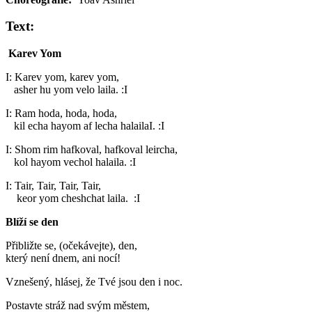
Text:
Karev Yom
I: Karev yom, karev yom,
asher hu yom velo laila. :I
I: Ram hoda, hoda, hoda,
kil echa hayom af lecha halailaI. :I
I: Shom rim hafkoval, hafkoval leircha,
kol hayom vechol halaila. :I
I: Tair, Tair, Tair, Tair,
keor yom cheshchat laila. :I
Blíží se den
Přibližte se, (očekávejte), den,
který není dnem, ani nocí!
Vznešený, hlásej, že Tvé jsou den i noc.
Postavte stráž nad svým městem,