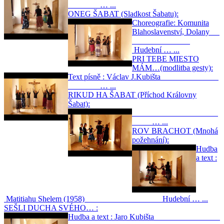
… ...
ONEG ŠABAT (Sladkost Šabatu):
Choreografie: Komunita
Blahoslavenství, Dolany
Hudební … ...
PRI TEBE MIESTO
MÁM…(modlitba gesty):
Text písně : Václav J.Kubišta
… ...
RIKUD HA ŠABAT (Příchod Královny
Šabat):
… ...
ROV BRACHOT (Mnohá
požehnání):
Hudba
a text :
Matitiahu Shelem (1958) Hudební … ...
SEŠLI DUCHA SVÉHO… :
Hudba a text : Jaro Kubišta