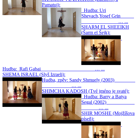
Pamatuj):
Hudba: Uri
Shevach,Yosef Grin
… ...
SHARM EL SHEEIKH
(Šarm el Šejk):
Hudba: Rafi Gabai … ...
SHEMA ISRAEL (Slyš Izraeli):
Hudba, zpěv: Sandy Shmuely (2003)
… ...
SHIMCHA KADOSH (Tvé jméno je svaté):
Hudba: Barry a Batya
Segal (2002)
… ...
SHIR MOSHE (Mojžíšova
píseň):