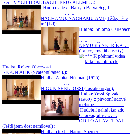
NA TVÝCH HRADBÁCH JERUZALÉME…:
Hudba a text: Barry a Batya Segal
… ...
NACHAMU, NACHAMU AMI (Těšte, těšte
můj lid):
Hudba: Shlomo Carlebach
… ...
NEMUSÍŠ NIC ŘÍKAT...
(Tanec, modlitba gesty):
*** K přehrání videa
klikni na obrázek
Hudba: Robert Obcowski … ...
NIGUN ATIK (Svatební tanec I.):
Hudba: Amitai Néeman (1955)
… ...
NIGUN SHEL JOSSI (Jossiho nigun):
Hudba: Yossi Spivak
(1960), z původní lidové
melodie
Hudební nahrávka: zde
Choreografie : … ...
OD LO AHAVTI DAI
(Ještě jsem dost nemiloval) :
Hudba a text : Naomi Shemer