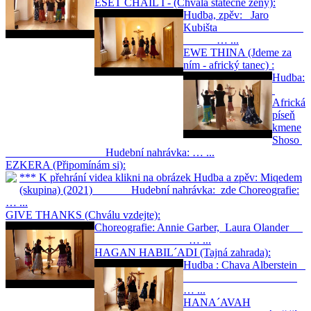
EŠET CHAIL I - (Chvála statečné ženy):
Hudba, zpěv: Jaro
Kubišta
… ...
EWE THINA (Jdeme za
ním - africký tanec) :
Hudba:
Africká
píseň
kmene
Shoso
Hudební nahrávka: … ...
EZKERA (Připomínám si):
*** K přehrání videa klikni na obrázek Hudba a zpěv: Miqedem
(skupina) (2021) Hudební nahrávka: zde Choreografie:
… ...
GIVE THANKS (Chválu vzdejte):
Choreografie: Annie Garber, Laura Olander
… ...
HAGAN HABIL´ADI (Tajná zahrada):
Hudba : Chava Alberstein
… ...
HANA´AVAH