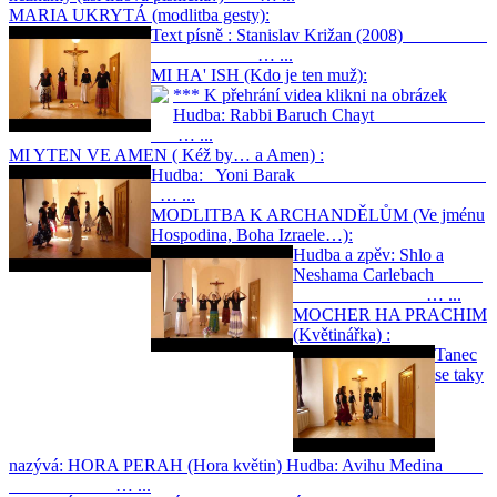
MARIA UKRYTÁ (modlitba gesty):
Text písně : Stanislav Križan (2008)
… ...
MI HA' ISH (Kdo je ten muž):
*** K přehrání videa klikni na obrázek
Hudba: Rabbi Baruch Chayt
… ...
MI YTEN VE AMEN ( Kéž by… a Amen) :
Hudba: Yoni Barak
… ...
MODLITBA K ARCHANDĚLŮM (Ve jménu
Hospodina, Boha Izraele…):
Hudba a zpěv: Shlo a
Neshama Carlebach
… ...
MOCHER HA PRACHIM
(Květinářka) :
Tanec
se taky
nazývá: HORA PERAH (Hora květin) Hudba: Avihu Medina
… ...