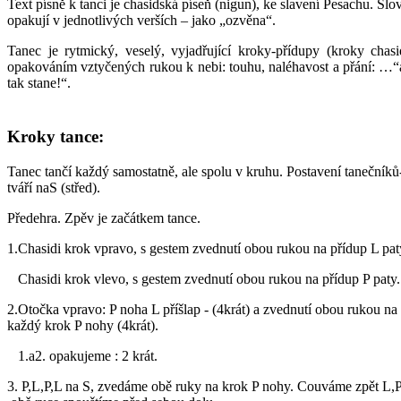
Text písně k tanci je chasidská píseň (nigun), ke slavení Pesachu. Slo
opakují v jednotlivých verších – jako „ozvěna“.
Tanec je rytmický, veselý, vyjadřující kroky-přídupy (kroky chasi
opakováním vztyčených rukou k nebi: touhu, naléhavost a přání: …“
tak stane!“.
Kroky tance:
Tanec tančí každý samostatně, ale spolu v kruhu. Postavení tanečníků
tváří naS (střed).
Předehra. Zpěv je začátkem tance.
1.Chasidi krok vpravo, s gestem zvednutí obou rukou na přídup L pat
Chasidi krok vlevo, s gestem zvednutí obou rukou na přídup P paty.
2.Otočka vpravo: P noha L příšlap - (4krát) a zvednutí obou rukou na
každý krok P nohy (4krát).
1.a2. opakujeme : 2 krát.
3. P,L,P,L na S, zvedáme obě ruky na krok P nohy. Couváme zpět L,P