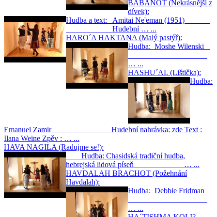
BABANOT (Nekrásnější z
dívek):
Hudba a text: Amitai Ne'eman (1951)
Hudební … ...
HARO´A HAKTANA (Malý pastýř):
Hudba: Moshe Wilenski
… ...
HASHU´AL (Lištička):
Hudba:
Emanuel Zamir Hudební nahrávka: zde Text :
Ilana Weine Zpěv : … ...
HAVA NAGILA (Radujme se!):
Hudba: Chasidská tradiční hudba,
hebrejská lidová píseň … ...
HAVDALAH BRACHOT (Požehnání
Havdalah):
Hudba: Debbie Fridman
… ...
HA´TISHMA KOLI?