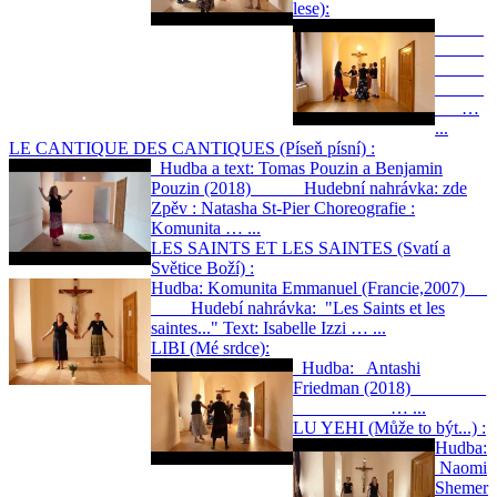
lese):
…
...
LE CANTIQUE DES CANTIQUES (Píseň písní) :
Hudba a text: Tomas Pouzin a Benjamin
Pouzin (2018) Hudební nahrávka: zde
Zpěv : Natasha St-Pier Choreografie :
Komunita … ...
LES SAINTS ET LES SAINTES (Svatí a
Světice Boží) :
Hudba: Komunita Emmanuel (Francie,2007)
Hudebí nahrávka: "Les Saints et les
saintes..." Text: Isabelle Izzi … ...
LIBI (Mé srdce):
Hudba: Antashi
Friedman (2018)
… ...
LU YEHI (Může to být...) :
Hudba:
Naomi
Shemer