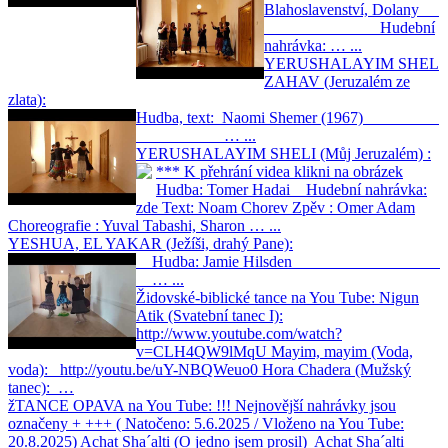
Blahoslavenství, Dolany
Hudební
nahrávka: … ...
YERUSHALAYIM SHEL
ZAHAV (Jeruzalém ze
zlata):
Hudba, text: Naomi Shemer (1967)
… ...
YERUSHALAYIM SHELI (Můj Jeruzalém) :
*** K přehrání videa klikni na obrázek
Hudba: Tomer Hadai Hudební nahrávka:
zde Text: Noam Chorev Zpěv : Omer Adam
Choreografie : Yuval Tabashi, Sharon … ...
YESHUA, EL YAKAR (Ježíši, drahý Pane):
Hudba: Jamie Hilsden
… ...
Židovské-biblické tance na You Tube:
Nigun
Atik (Svatební tanec I):
http://www.youtube.com/watch?
v=CLH4QW9lMqU Mayim, mayim (Voda,
voda): http://youtu.be/uY-NBQWeuo0 Hora Chadera (Mužský
tanec): …
žTANCE OPAVA na You Tube:
!!! Nejnovější nahrávky jsou
označeny + +++ ( Natočeno: 5.6.2025 / Vloženo na You Tube:
20.8.2025) Achat Sha´alti (O jedno jsem prosil) Achat Sha´alti