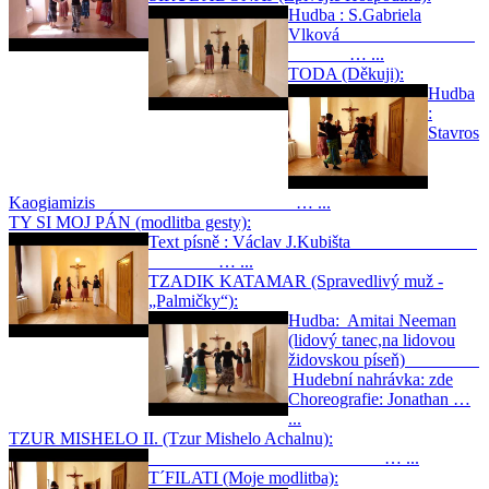
Hudba : S.Gabriela
Vlková
… ...
TODA (Děkuji):
Hudba
:
Stavros
Kaogiamizis … ...
TY SI MOJ PÁN (modlitba gesty):
Text písně : Václav J.Kubišta
… ...
TZADIK KATAMAR (Spravedlivý muž -
„Palmičky“):
Hudba: Amitai Neeman
(lidový tanec,na lidovou
židovskou píseň)
Hudební nahrávka: zde
Choreografie: Jonathan …
...
TZUR MISHELO II. (Tzur Mishelo Achalnu):
… ...
T´FILATI (Moje modlitba):