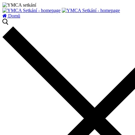
zatížení serveru
Domů