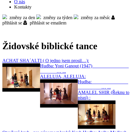
O nás
Kontakty
změny za den
změny za týden
změny za měsíc
přihlásit se
přihlásit se emailem
Židovské biblické tance
ACHAT SHA´ALTI ( O jedno jsem prosil…):
Hudba: Yoni Ganout (1947)
… ...
ALELUJA, ALELUJA:
Hudba:
… ...
AMALEL SHIR (Řeknu to
písní) :