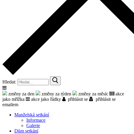
Hledat:
změny za den
změny za týden
změny za měsíc
akce
jako mřížka
akce jako řádky
přihlásit se
přihlásit se
emailem
Manželská setkání
Informace
Galerie
Dům setkání