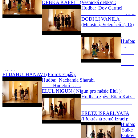
DEBKA KAFRIT (Vesnická debka) :
Hudba: Dov Carmel
… ...
DODI LI VANILA
(Milostná; Velepíseň 2, 16)
:
Hudba:
-
… ...
ELIJAHU HANAVI (Prorok Elijáš):
Hudba: Nachamia Sharabi
Hudební … ...
ELUL NIGUN ( Nigun pro měsíc Elul ):
Hudba a zpěv: Eitan Katz
… ...
ERETZ ISRAEL YAFA
(Překrásná země Izrael):
Hudba:
Saike
Paikov