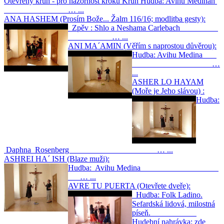
Otevřený kruh - pro názornost kroků Kruh Hudba: Avihu Medinah
… ...
ANA HASHEM (Prosím Bože... Žalm 116/16; modlitba gesty):
Zpěv : Shlo a Neshama Carlebach
… ...
ANI MA´AMIN (Věřím s naprostou důvěrou):
Hudba: Avihu Medina
…
...
ASHER LO HAYAM
(Moře je Jeho slávou) :
Hudba:
Daphna Rosenberg … ...
ASHREI HA´ ISH (Blaze muži):
Hudba: Avihu Medina
… ...
AVRE TU PUERTA (Otevřete dveře):
Hudba: Folk Ladino.
Sefardská lidová, milostná
píseň.
Hudební nahrávka: zde