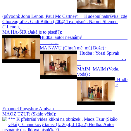
(původní: John Lenon, Paul Mc Cartney) Hudební nahrávka: zde
Choreografie : Gadi Bitton (2004) Text písně : Naomi Shemer
(J.Lenon, … ...
MA HA-ŠIR (Jaká je to píseň?):
Hudba: autor neznámý
… ...
MA NAVU (Chraň mě, můj Bože) :
Hudba : Yossi Spivak
…
...
MAIM, MAIM (Voda,
voda) :
Hudb
a:
Emanuel Pugashov Amivan … ...
MAOZ TZUR (Skálo věků):
*** K přehrání videa klikni na obrázek . Maoz Tzur (Skálo
věků) Chanukový tanec (Iz 26,4; J 10,22) Hudba: Autor
neznámý (asi lidová písnička?) … ...