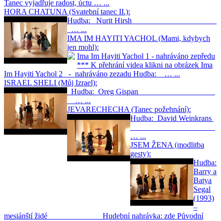
Tanec vyjadřuje radost, úctu … ...
HORA CHATUNA (Svatební tanec II.):
Hudba: Nurit Hirsh
… ...
IMA IM HAYITI YACHOL (Mami, kdybych
jen mohl):
Ima Im Hayiti Yachol 1 - nahráváno zepředu
*** K přehrání videa klikni na obrázek Ima
Im Hayiti Yachol 2 - nahráváno zezadu Hudba: … ...
ISRAEL SHELI (Můj Izrael):
Hudba: Oreg Gispan
… ...
JEVARECHECHA (Tanec požehnání):
Hudba: David Weinkrans
… ...
JSEM ŽENA (modlitba
gesty):
Hudba:
Barry a
Batya
Segal
(1993)
–
mesiánští židé Hudební nahrávka: zde Původní