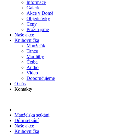
Informace
Galerie
Akce v Domě
Objed­návky
Ceny
Prožili jsme
Naše akce
Knihov­nička
Manželák
Tance
Modlitby
Četba
Audio
Video
Doporu­čujeme
O nás
Kontakty
Manželská setkání
Dům setkání
Naše akce
Knihov­nička