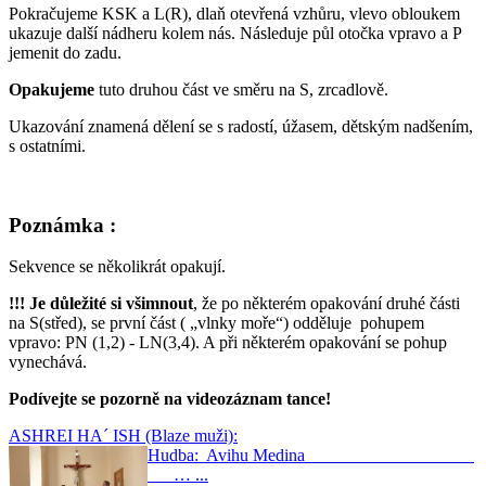
Pokračujeme KSK a L(R), dlaň otevřená vzhůru, vlevo obloukem
ukazuje další nádheru kolem nás. Následuje půl otočka vpravo a P
jemenit do zadu.
Opakujeme
tuto druhou část ve směru na S, zrcadlově.
Ukazování znamená dělení se s radostí, úžasem, dětským nadšením,
s ostatními.
Poznámka :
Sekvence se několikrát opakují.
!!! Je důležité si všimnout
, že po některém opakování druhé části
na S(střed), se první část ( „vlnky moře“) odděluje pohupem
vpravo: PN (1,2) - LN(3,4). A při některém opakování se pohup
vynechává.
Podívejte se pozorně na videozáznam tance!
ASHREI HA´ ISH (Blaze muži):
Hudba: Avihu Medina
… ...