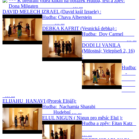
*** K přehrání videa klikni na obrázek Hudba, text a zpěv:
Dona Milgaten … ...
DAVID MELECH IZRAEL (David král Izraele) :
Hudba: Chava Alberstein
… ...
DEBKA KAFRIT (Vesnická debka) :
Hudba: Dov Carmel
… ...
DODI LI VANILA
(Milostná; Velepíseň 2, 16)
:
Hudba:
-
… ...
ELIJAHU HANAVI (Prorok Elijáš):
Hudba: Nachamia Sharabi
Hudební … ...
ELUL NIGUN ( Nigun pro měsíc Elul ):
Hudba a zpěv: Eitan Katz
… ...