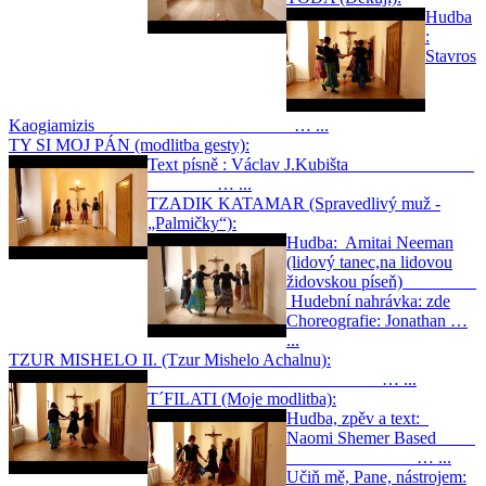
Hudba
:
Stavros
Kaogiamizis … ...
TY SI MOJ PÁN (modlitba gesty):
Text písně : Václav J.Kubišta
… ...
TZADIK KATAMAR (Spravedlivý muž -
„Palmičky“):
Hudba: Amitai Neeman
(lidový tanec,na lidovou
židovskou píseň)
Hudební nahrávka: zde
Choreografie: Jonathan …
...
TZUR MISHELO II. (Tzur Mishelo Achalnu):
… ...
T´FILATI (Moje modlitba):
Hudba, zpěv a text:
Naomi Shemer Based
… ...
Učiň mě, Pane, nástrojem: