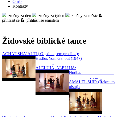
O nás
Kontakty
změny za den
změny za týden
změny za měsíc
přihlásit se
přihlásit se emailem
Židovské biblické tance
ACHAT SHA´ALTI ( O jedno jsem prosil…):
Hudba: Yoni Ganout (1947)
… ...
ALELUJA, ALELUJA:
Hudba:
… ...
AMALEL SHIR (Řeknu to
písní) :