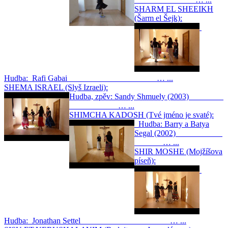
SHARM EL SHEEIKH
(Šarm el Šejk):
Hudba: Rafi Gabai … ...
SHEMA ISRAEL (Slyš Izraeli):
Hudba, zpěv: Sandy Shmuely (2003)
… ...
SHIMCHA KADOSH (Tvé jméno je svaté):
Hudba: Barry a Batya
Segal (2002)
… ...
SHIR MOSHE (Mojžíšova
píseň):
Hudba: Jonathan Settel … ...