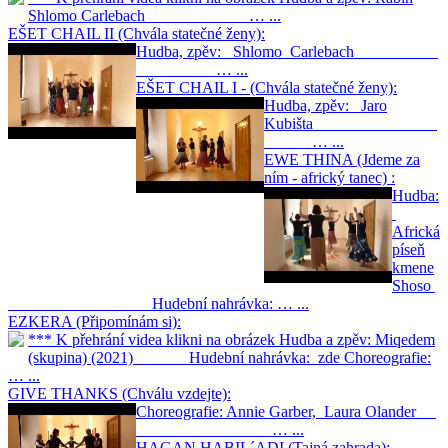
Shlomo Carlebach … ...
EŠET CHAIL II (Chvála statečné ženy):
Hudba, zpěv: Shlomo Carlebach
… ...
EŠET CHAIL I - (Chvála statečné ženy):
Hudba, zpěv: Jaro
Kubišta
… ...
EWE THINA (Jdeme za
ním - africký tanec) :
Hudba:
Africká
píseň
kmene
Shoso
Hudební nahrávka: … ...
EZKERA (Připomínám si):
*** K přehrání videa klikni na obrázek Hudba a zpěv: Miqedem
(skupina) (2021) Hudební nahrávka: zde Choreografie:
… ...
GIVE THANKS (Chválu vzdejte):
Choreografie: Annie Garber, Laura Olander
… ...
HAGAN HABIL´ADI (Tajná zahrada):