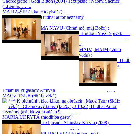
Choreografie : Gadi Bitton (2004) Text písně : Naomi Shemer
(J.Lenon, … ...
MA HA-ŠIR (Jaká je to píseň?):
Hudba: autor neznámý
… ...
MA NAVU (Chraň mě, můj Bože) :
Hudba : Yossi Spivak
…
...
MAIM, MAIM (Voda,
voda) :
Hudb
a:
Emanuel Pugashov Amivan … ...
MAOZ TZUR (Skálo věků):
*** K přehrání videa klikni na obrázek . Maoz Tzur (Skálo
věků) Chanukový tanec (Iz 26,4; J 10,22) Hudba: Autor
neznámý (asi lidová písnička?) … ...
MARIA UKRYTÁ (modlitba gesty):
Text písně : Stanislav Križan (2008)
… ...
MI HA' ISH (Kdo je ten muž):