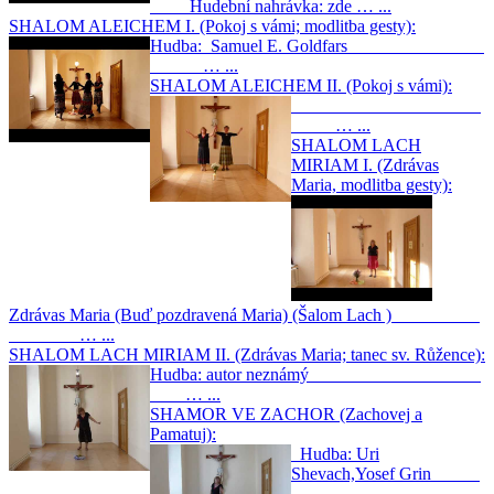
Hudební nahrávka: zde … ...
SHALOM ALEICHEM I. (Pokoj s vámi; modlitba gesty):
Hudba: Samuel E. Goldfars
… ...
SHALOM ALEICHEM II. (Pokoj s vámi):
… ...
SHALOM LACH
MIRIAM I. (Zdrávas
Maria, modlitba gesty):
Zdrávas Maria (Buď pozdravená Maria) (Šalom Lach )
… ...
SHALOM LACH MIRIAM II. (Zdrávas Maria; tanec sv. Růžence):
Hudba: autor neznámý
… ...
SHAMOR VE ZACHOR (Zachovej a
Pamatuj):
Hudba: Uri
Shevach,Yosef Grin
… ...