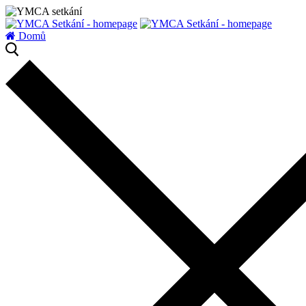
zatížení serveru
Domů