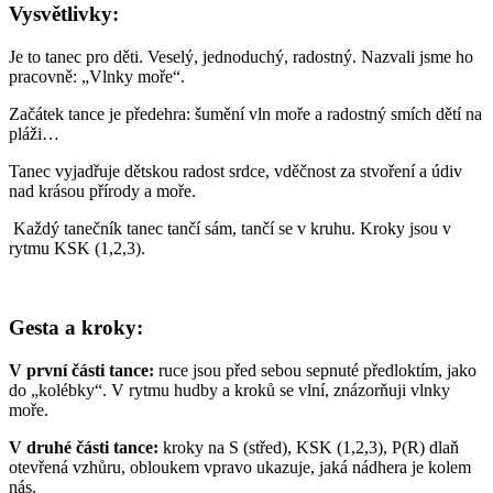
Vysvětlivky:
Je to tanec pro děti. Veselý, jednoduchý, radostný. Nazvali jsme ho
pracovně: „Vlnky moře“.
Začátek tance je předehra: šumění vln moře a radostný smích dětí na
pláži…
Tanec vyjadřuje dětskou radost srdce, vděčnost za stvoření a údiv
nad krásou přírody a moře.
Každý tanečník tanec tančí sám, tančí se v kruhu. Kroky jsou v
rytmu KSK (1,2,3).
Gesta a kroky:
V první části tance:
ruce jsou před sebou sepnuté předloktím, jako
do „kolébky“. V rytmu hudby a kroků se vlní, znázorňuji vlnky
moře.
V druhé části tance:
kroky na S (střed), KSK (1,2,3), P(R) dlaň
otevřená vzhůru, obloukem vpravo ukazuje, jaká nádhera je kolem
nás.