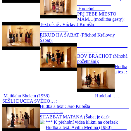
Hudební … ...
PRI TEBE MIESTO
MÁM…(modlitba gesty):
Text písně : Václav J.Kubišta
… ...
RIKUD HA ŠABAT (Příchod Královny
Šabat):
… ...
ROV BRACHOT (Mnohá
požehnání):
Hudba
a text :
Matitiahu Shelem (1958) Hudební … ...
SEŠLI DUCHA SVÉHO… :
Hudba a text : Jaro Kubišta
… ...
SHABBAT MATANA (Šabat je dar):
*** K přehrání videa klikni na obrázek
Hudba a text: Avihu Medina (1980)