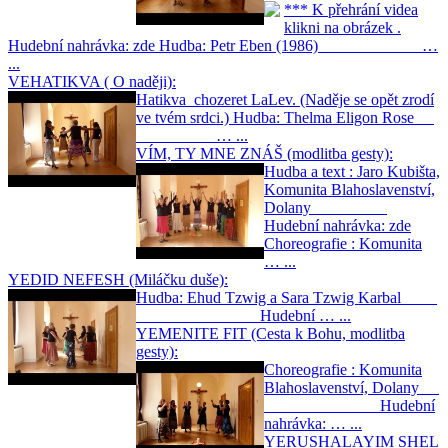
*** K přehrání videa
klikni na obrázek .
Hudební nahrávka: zde Hudba: Petr Eben (1986) …
...
VEHATIKVA ( O naději):
Hatikva chozeret LaLev. (Naděje se opět zrodí
ve tvém srdci.) Hudba: Thelma Eligon Rose
… ...
VÍM, TY MNE ZNÁŠ (modlitba gesty):
Hudba a text : Jaro Kubišta,
Komunita Blahoslavenství,
Dolany
Hudební nahrávka: zde
Choreografie : Komunita
… ...
YEDID NEFESH (Miláčku duše):
Hudba: Ehud Tzwig a Sara Tzwig Karbal
Hudební … ...
YEMENITE FIT (Cesta k Bohu, modlitba
gesty):
Choreografie : Komunita
Blahoslavenství, Dolany
Hudební
nahrávka: … ...
YERUSHALAYIM SHEL