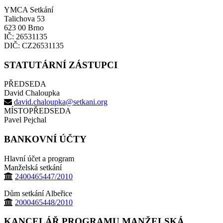
YMCA Setkání
Talichova 53
623 00 Brno
IČ: 26531135
DIČ: CZ26531135
STATUTÁRNÍ ZÁSTUPCI
PŘEDSEDA
David Chaloupka
david.chaloupka@setkani.org
MÍSTOPŘEDSEDA
Pavel Pejchal
BANKOVNÍ ÚČTY
Hlavní účet a program
Manželská setkání
2400465447/2010
Dům setkání Albeřice
2000465448/2010
KANCELÁŘ PROGRAMU MANŽELSKÁ