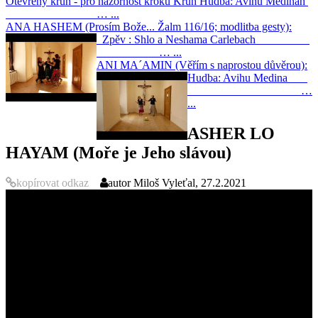
Otevřený kruh - pro názornost kroků Kruh Hudba: Avihu Medinah
… ...
ANA HASHEM (Prosím Bože... Žalm 116/16; modlitba gesty):
Zpěv : Shlo a Neshama Carlebach
… ...
ANI MA´AMIN (Věřím s naprostou důvěrou):
Hudba: Avihu Medina
…
...
ASHER LO
HAYAM (Moře je Jeho slávou)
kopírovat odkaz
autor
Miloš Vyleťal, 27.2.2021