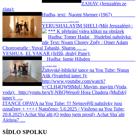
ZAHAV (Jeruzalém ze
zlata):
Hudba, text: Naomi Shemer (1967)
… ...
YERUSHALAYIM SHELI (Můj Jeruzalém) :
*** K přehrání videa klikni na obrázek
Hudba: Tomer Hadai Hudební nahrávka:
zde Text: Noam Chorev Zpěv : Omer Adam
Choreografie : Yuval Tabashi, Sharon … ...
YESHUA, EL YAKAR (Ježíši, drahý Pane):
Hudba: Jamie Hilsden
… ...
Židovské-biblické tance na You Tube:
Nigun
Atik (Svatební tanec I):
http://www.youtube.com/watch?
v=CLH4QW9lMqU Mayim, mayim (Voda,
voda): http://youtu.be/uY-NBQWeuo0 Hora Chadera (Mužský
tanec): …
žTANCE OPAVA na You Tube:
!!! Nejnovější nahrávky jsou
označeny + +++ ( Natočeno: 5.6.2025 / Vloženo na You Tube:
20.8.2025) Achat Sha´alti (O jedno jsem prosil) Achat Sha´alti
Aleluja7 …
SÍDLO SPOLKU