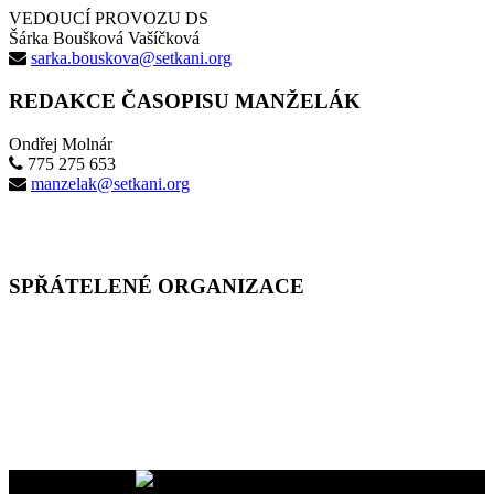
VEDOUCÍ PROVOZU DS
Šárka Boušková Vašíčková
sarka.bouskova@setkani.org
REDAKCE ČASOPISU MANŽELÁK
Ondřej Molnár
775 275 653
manzelak@setkani.org
SPŘÁTELENÉ ORGANIZACE
Vaše dary na účet
2400465447/2010
nám pomáhají uskutečňovat