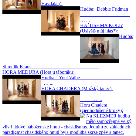
Havdalah):
Hudba: Debbie Fridman
… ...
HA´TISHMA KOLI?
(Uslyšíš můj hlas?):
Hudba:
Shmulik Kraus … ...
HORA MEDURA (Hora u táboráku):
Hudba: Yoel Valbe
… ...
HORA CHADERA (Mužský tanec):
… ...
Hora Chadera
(zjednodušené kroky):
Na KLEZMER hudbu
mělo samozřejmě velký
vliv i lidové náboženské hnutí - chasidismus. Jedním ze základních
paradigmat chasidského hnutí byla modlitba skrze zpěv a tanec.