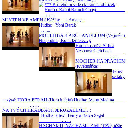
*** K přehrání videa klikni na obrázek
Hudba: Rabbi Baruch Chayt
… ...
MI YTEN VE AMEN ( Kéž by… a Amen) :
Hudba: Yoni Barak
… ...
MODLITBA K ARCHANDĚLŮM (Ve jménu
Hospodina, Boha Izraele…):
Hudba a zpěv: Shlo a
Neshama Carlebach
… ...
MOCHER HA PRACHIM
(Květinářka) :
Tanec
se taky
nazývá: HORA PERAH (Hora květin) Hudba: Avihu Medina
… ...
NA TVÝCH HRADBÁCH JERUZALÉME…:
Hudba a text: Barry a Batya Segal
… ...
NACHAMU, NACHAMU AMI (Těšte, těšte