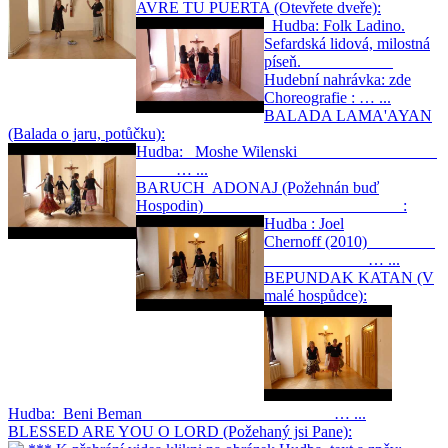
AVRE TU PUERTA (Otevřete dveře):
Hudba: Folk Ladino.
Sefardská lidová, milostná
píseň.
Hudební nahrávka: zde
Choreografie : … ...
BALADA LAMA'AYAN
(Balada o jaru, potůčku):
Hudba: Moshe Wilenski
… ...
BARUCH ADONAJ (Požehnán buď
Hospodin) :
Hudba : Joel
Chernoff (2010)
… ...
BEPUNDAK KATAN (V
malé hospůdce):
Hudba: Beni Beman … ...
BLESSED ARE YOU O LORD (Požehaný jsi Pane):