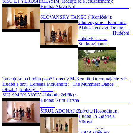
SISU ET YERUSHALAYIM (Radujte se s Jeruzalémem):
Hudba: Akiva Nof
… ...
SLOVANSKÝ TANEC ("Koníček"):
Choreografie : Komunita
Blahoslavenství, Dolany.
Hudební
nahrávka: … ...
Studnový tanec:
Tancuje se na hudbu písně Loreeny McKennitt, kterou najdete zde .
Hudba a text: Loreena McKennitt : "The Mummers Dance"
Obsah ( přibližný... ): … ...
SULAM YAAKOV (Jákobův žebřík) :
Hudba: Nurit Hirsha
… ...
ŠIRUL ADONAJ (Zpívejte Hospodinu):
Hudba : S.Gabriela
Vlková
… ...
TODA (Děkuji):