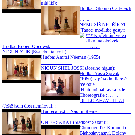
můj lid):
Hudba: Shlomo Carlebach
… ...
NEMUSÍŠ NIC ŘÍKAT...
(Tanec, modlitba gesty):
*** K přehrání videa
klikni na obrázek
Hudba: Robert Obcowski … ...
NIGUN ATIK (Svatební tanec I.):
Hudba: Amitai Néeman (1955)
… ...
NIGUN SHEL JOSSI (Jossiho nigun):
Hudba: Yossi Spivak
(1960), z původní lidové
melodie
Hudební nahrávka: zde
Choreografie : … ...
OD LO AHAVTI DAI
(Ještě jsem dost nemiloval) :
Hudba a text : Naomi Shemer
… ...
ONEG ŠABAT (Sladkost Šabatu):
Choreografie: Komunita
Blahoslavenství, Dolany