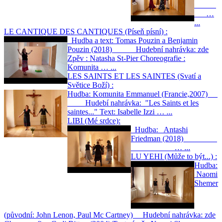
…
...
LE CANTIQUE DES CANTIQUES (Píseň písní) :
Hudba a text: Tomas Pouzin a Benjamin
Pouzin (2018) Hudební nahrávka: zde
Zpěv : Natasha St-Pier Choreografie :
Komunita … ...
LES SAINTS ET LES SAINTES (Svatí a
Světice Boží) :
Hudba: Komunita Emmanuel (Francie,2007)
Hudebí nahrávka: "Les Saints et les
saintes..." Text: Isabelle Izzi … ...
LIBI (Mé srdce):
Hudba: Antashi
Friedman (2018)
… ...
LU YEHI (Může to být...) :
Hudba:
Naomi
Shemer
(původní: John Lenon, Paul Mc Cartney) Hudební nahrávka: zde