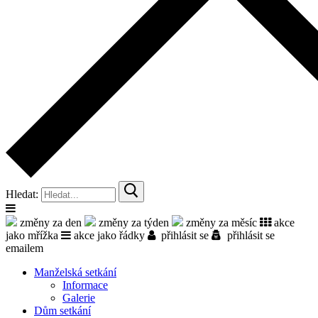
Hledat:
změny za den
změny za týden
změny za měsíc
akce
jako mřížka
akce jako řádky
přihlásit se
přihlásit se
emailem
Manželská setkání
Informace
Galerie
Dům setkání