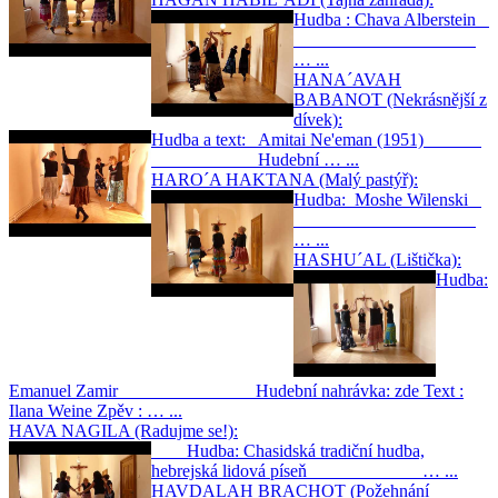
Hudba : Chava Alberstein
… ...
HANA´AVAH
BABANOT (Nekrásnější z
dívek):
Hudba a text: Amitai Ne'eman (1951)
Hudební … ...
HARO´A HAKTANA (Malý pastýř):
Hudba: Moshe Wilenski
… ...
HASHU´AL (Lištička):
Hudba:
Emanuel Zamir Hudební nahrávka: zde Text :
Ilana Weine Zpěv : … ...
HAVA NAGILA (Radujme se!):
Hudba: Chasidská tradiční hudba,
hebrejská lidová píseň … ...
HAVDALAH BRACHOT (Požehnání