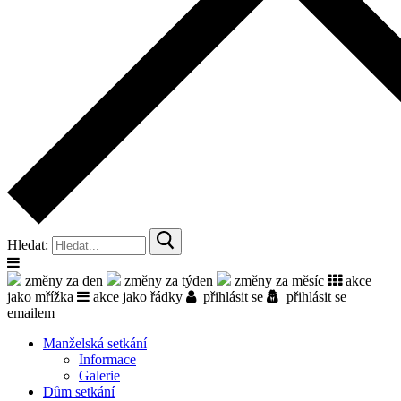
Hledat:
změny za den
změny za týden
změny za měsíc
akce
jako mřížka
akce jako řádky
přihlásit se
přihlásit se
emailem
Manželská setkání
Informace
Galerie
Dům setkání