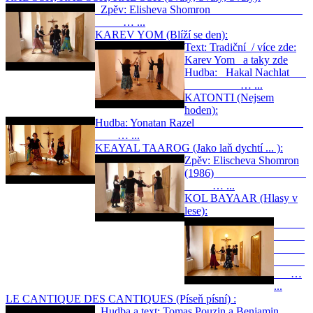
Zpěv: Elisheva Shomron
… ...
KAREV YOM (Blíží se den):
Text: Tradiční / více zde:
Karev Yom a taky zde
Hudba: Hakal Nachlat
… ...
KATONTI (Nejsem
hoden):
Hudba: Yonatan Razel
… ...
KEAYAL TAAROG (Jako laň dychtí ... ):
Zpěv: Elischeva Shomron
(1986)
… ...
KOL BAYAAR (Hlasy v
lese):
…
...
LE CANTIQUE DES CANTIQUES (Píseň písní) :
Hudba a text: Tomas Pouzin a Benjamin