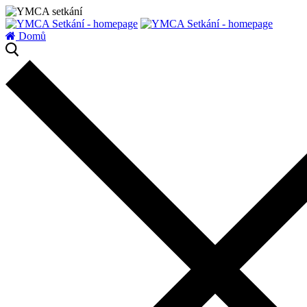
zatížení serveru
Domů