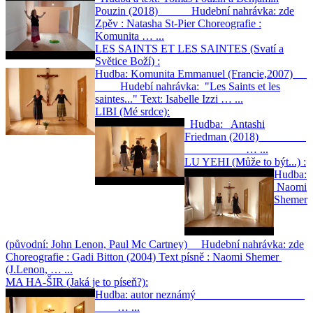
Pouzin (2018) Hudební nahrávka: zde
Zpěv : Natasha St-Pier Choreografie :
Komunita … ...
LES SAINTS ET LES SAINTES (Svatí a
Světice Boží) :
Hudba: Komunita Emmanuel (Francie,2007)
Hudebí nahrávka: "Les Saints et les
saintes..." Text: Isabelle Izzi … ...
LIBI (Mé srdce):
Hudba: Antashi
Friedman (2018)
… ...
LU YEHI (Může to být...) :
Hudba:
Naomi
Shemer
(původní: John Lenon, Paul Mc Cartney) Hudební nahrávka: zde
Choreografie : Gadi Bitton (2004) Text písně : Naomi Shemer
(J.Lenon, … ...
MA HA-ŠIR (Jaká je to píseň?):
Hudba: autor neznámý
… ...