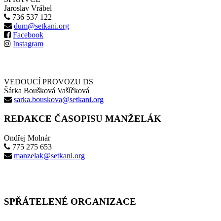
Jaroslav Vrábel
736 537 122
dum@setkani.org
Facebook
Instagram
VEDOUCÍ PROVOZU DS
Šárka Boušková Vašíčková
sarka.bouskova@setkani.org
REDAKCE ČASOPISU MANŽELÁK
Ondřej Molnár
775 275 653
manzelak@setkani.org
SPŘÁTELENÉ ORGANIZACE