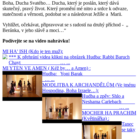
Boha, Ducha Svatého… Ducha, který je poslán, který dává
skutečný, pravý život. Který promění mé nitro a srdce k odvaze,
statečnosti a věrnosti, podobat se a následovat Ježíše a Marii.
Vyhlížet, očekávat, připravovat se s radostí na druhý příchod - „
Beránka, v jeho slávě a moci…“
Podívejte se na video nahrávku!
MI HA' ISH (Kdo je ten muž):
*** K přehrání videa klikni na obrázek Hudba: Rabbi Baruch
Chayt … ...
MI YTEN VE AMEN ( Kéž by… a Amen) :
Hudba: Yoni Barak
… ...
MODLITBA K ARCHANDĚLŮM (Ve jménu
Hospodina, Boha Izraele…):
Hudba a zpěv: Shlo a
Neshama Carlebach
… ...
MOCHER HA PRACHIM
(Květinářka) :
Tanec
se taky