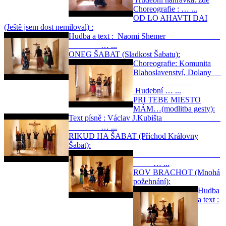
Choreografie : … ...
OD LO AHAVTI DAI
(Ještě jsem dost nemiloval) :
Hudba a text : Naomi Shemer
… ...
ONEG ŠABAT (Sladkost Šabatu):
Choreografie: Komunita
Blahoslavenství, Dolany
Hudební … ...
PRI TEBE MIESTO
MÁM…(modlitba gesty):
Text písně : Václav J.Kubišta
… ...
RIKUD HA ŠABAT (Příchod Královny
Šabat):
… ...
ROV BRACHOT (Mnohá
požehnání):
Hudba
a text :