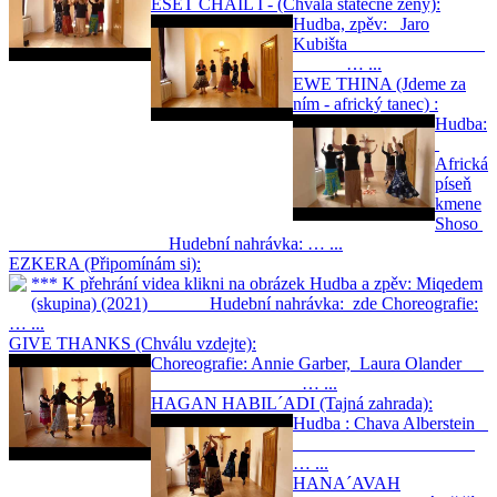
EŠET CHAIL I - (Chvála statečné ženy):
Hudba, zpěv: Jaro
Kubišta
… ...
EWE THINA (Jdeme za
ním - africký tanec) :
Hudba:
Africká
píseň
kmene
Shoso
Hudební nahrávka: … ...
EZKERA (Připomínám si):
*** K přehrání videa klikni na obrázek Hudba a zpěv: Miqedem
(skupina) (2021) Hudební nahrávka: zde Choreografie:
… ...
GIVE THANKS (Chválu vzdejte):
Choreografie: Annie Garber, Laura Olander
… ...
HAGAN HABIL´ADI (Tajná zahrada):
Hudba : Chava Alberstein
… ...
HANA´AVAH