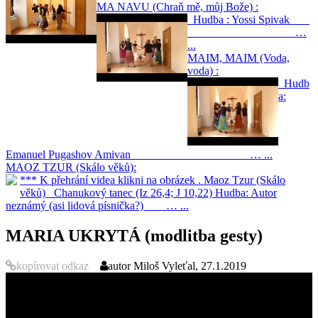
MA NAVU (Chraň mě, můj Bože) :
Hudba : Yossi Spivak
…
...
MAIM, MAIM (Voda,
voda) :
Hudb
a:
Emanuel Pugashov Amivan … ...
MAOZ TZUR (Skálo věků):
*** K přehrání videa klikni na obrázek . Maoz Tzur (Skálo
věků) Chanukový tanec (Iz 26,4; J 10,22) Hudba: Autor
neznámý (asi lidová písnička?) … ...
MARIA UKRYTÁ (modlitba gesty)
kopírovat odkaz
autor
Miloš Vyleťal, 27.1.2019