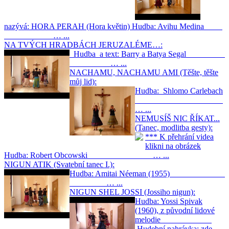
nazývá: HORA PERAH (Hora květin) Hudba: Avihu Medina
… ...
NA TVÝCH HRADBÁCH JERUZALÉME…:
Hudba a text: Barry a Batya Segal
… ...
NACHAMU, NACHAMU AMI (Těšte, těšte
můj lid):
Hudba: Shlomo Carlebach
… ...
NEMUSÍŠ NIC ŘÍKAT...
(Tanec, modlitba gesty):
*** K přehrání videa
klikni na obrázek
Hudba: Robert Obcowski … ...
NIGUN ATIK (Svatební tanec I.):
Hudba: Amitai Néeman (1955)
… ...
NIGUN SHEL JOSSI (Jossiho nigun):
Hudba: Yossi Spivak
(1960), z původní lidové
melodie
Hudební nahrávka: zde