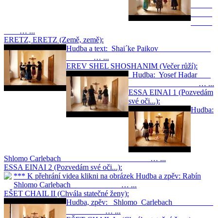
… ...
ERETZ, ERETZ (Země, země):
Hudba a text: Shai´ke Paikov
… ...
EREV SHEL SHOSHANIM (Večer růží):
Hudba: Yosef Hadar
… ...
ESSA EINAI 1 (Pozvedám
své oči...):
Hudba:
Shlomo Carlebach … ...
ESSA EINAI 2 (Pozvedám své oči...):
*** K přehrání videa klikni na obrázek Hudba a zpěv: Rabín
Shlomo Carlebach … ...
EŠET CHAIL II (Chvála statečné ženy):
Hudba, zpěv: Shlomo Carlebach
… ...