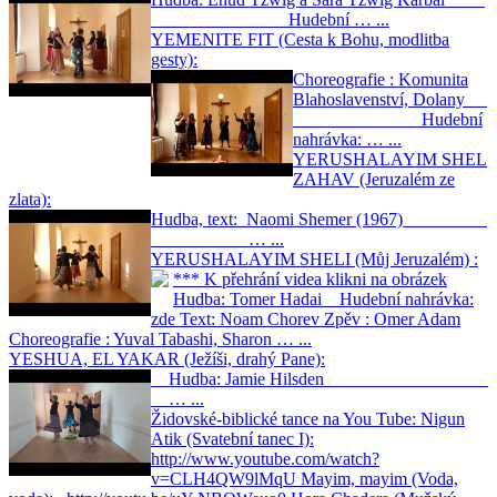
Hudební … ...
YEMENITE FIT (Cesta k Bohu, modlitba
gesty):
Choreografie : Komunita
Blahoslavenství, Dolany
Hudební
nahrávka: … ...
YERUSHALAYIM SHEL
ZAHAV (Jeruzalém ze
zlata):
Hudba, text: Naomi Shemer (1967)
… ...
YERUSHALAYIM SHELI (Můj Jeruzalém) :
*** K přehrání videa klikni na obrázek
Hudba: Tomer Hadai Hudební nahrávka:
zde Text: Noam Chorev Zpěv : Omer Adam
Choreografie : Yuval Tabashi, Sharon … ...
YESHUA, EL YAKAR (Ježíši, drahý Pane):
Hudba: Jamie Hilsden
… ...
Židovské-biblické tance na You Tube:
Nigun
Atik (Svatební tanec I):
http://www.youtube.com/watch?
v=CLH4QW9lMqU Mayim, mayim (Voda,