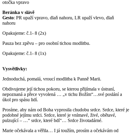
otočka vpravo
Beránka v slávě
Gesto
: PR upaží vpravo, dlaň nahoru, LR upaží vlevo, dlaň
nahoru
Opakujeme: č.1- 8 (2x)
Pauza bez zpěvu – pro osobní tichou modlitbu.
Opakujeme: č.1- 8 (1x)
Vysvětlivky:
Jednoduchá, pomalá, vroucí modlitba k Panně Marii.
Obdivujeme její tichou pokoru, se kterou přijímala v ústraní,
nepoznaná a přece vyvolená … „v tichu Božím“…své poslání a
úkol pro spásu lidí.
Prosíme, aby nám od Boha vyprosila chudobu srdce. Srdce, které je
podobné jejímu srdci. Srdce, které je vnímavé, živé, obětavé,
pulzující – …“ srdce, které bdí“… Srdce životadárné.
Marie očekávala a věřila… I já toužím, prosím a očekávám od