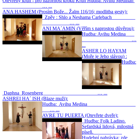
Otevřený kruh - pro názornost kroků Kruh Hudba: Avihu Medinah
… ...
ANA HASHEM (Prosím Bože... Žalm 116/16; modlitba gesty):
Zpěv : Shlo a Neshama Carlebach
… ...
ANI MA´AMIN (Věřím s naprostou důvěrou):
Hudba: Avihu Medina
…
...
ASHER LO HAYAM
(Moře je Jeho slávou) :
Hudba:
Daphna Rosenberg … ...
ASHREI HA´ ISH (Blaze muži):
Hudba: Avihu Medina
… ...
AVRE TU PUERTA (Otevřete dveře):
Hudba: Folk Ladino.
Sefardská lidová, milostná
píseň.
Hudební nahrávka: zde