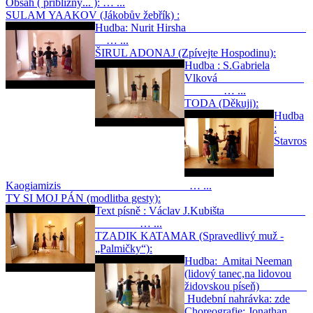
Obsah ( přibližný... ): … ...
SULAM YAAKOV (Jákobův žebřík) :
Hudba: Nurit Hirsha
… ...
ŠIRUL ADONAJ (Zpívejte Hospodinu):
Hudba : S.Gabriela
Vlková
… ...
TODA (Děkuji):
Hudba
:
Stavros
Kaogiamizis … ...
TY SI MOJ PÁN (modlitba gesty):
Text písně : Václav J.Kubišta
… ...
TZADIK KATAMAR (Spravedlivý muž -
„Palmičky“):
Hudba: Amitai Neeman
(lidový tanec,na lidovou
židovskou píseň)
Hudební nahrávka: zde
Choreografie: Jonathan …