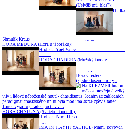
(Uslyšíš můj hlas?):
Hudba:
Shmulik Kraus … ...
HORA MEDURA (Hora u táboráku):
Hudba: Yoel Valbe
… ...
HORA CHADERA (Mužský tanec):
… ...
Hora Chadera
(zjednodušené kroky):
Na KLEZMER hudbu
mělo samozřejmě velký
vliv i lidové náboženské hnutí - chasidismus. Jedním ze základních
paradigmat chasidského hnutí byla modlitba skrze zpěv a tanec.
Tanec vyjadřuje radost, úctu … ...
HORA CHATUNA (Svatební tanec II.):
Hudba: Nurit Hirsh
… ...
IMA IM HAYITI YACHOL (Mami, kdybych