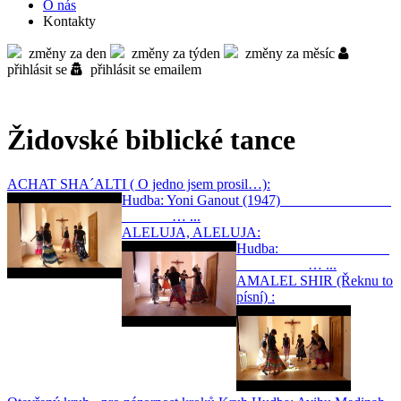
O nás
Kontakty
změny za den
změny za týden
změny za měsíc
přihlásit se
přihlásit se emailem
Židovské biblické tance
ACHAT SHA´ALTI ( O jedno jsem prosil…):
Hudba: Yoni Ganout (1947)
… ...
ALELUJA, ALELUJA:
Hudba:
… ...
AMALEL SHIR (Řeknu to
písní) :