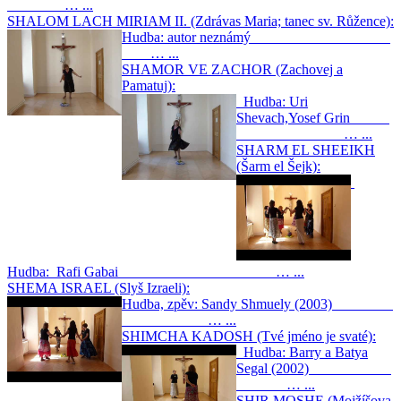
… ...
SHALOM LACH MIRIAM II. (Zdrávas Maria; tanec sv. Růžence):
Hudba: autor neznámý
… ...
SHAMOR VE ZACHOR (Zachovej a
Pamatuj):
Hudba: Uri
Shevach,Yosef Grin
… ...
SHARM EL SHEEIKH
(Šarm el Šejk):
Hudba: Rafi Gabai … ...
SHEMA ISRAEL (Slyš Izraeli):
Hudba, zpěv: Sandy Shmuely (2003)
… ...
SHIMCHA KADOSH (Tvé jméno je svaté):
Hudba: Barry a Batya
Segal (2002)
… ...
SHIR MOSHE (Mojžíšova