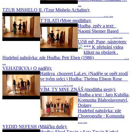
...
TZUR MISHELO II. (Tzur Mishelo Achalnu):
… ...
T´FILATI (Moje modlitba):
Hudba, zpěv a text:
Naomi Shemer Based
… ...
Učiň mě, Pane, nástrojem:
*** K přehrání videa
klikni na obrázek .
Hudební nahrávka: zde Hudba: Petr Eben (1986) …
...
VEHATIKVA ( O naději):
Hatikva chozeret LaLev. (Naděje se opět zrodí
ve tvém srdci.) Hudba: Thelma Eligon Rose
… ...
VÍM, TY MNE ZNÁŠ (modlitba gesty):
Hudba a text : Jaro Kubišta,
Komunita Blahoslavenství,
Dolany
Hudební nahrávka: zde
Choreografie : Komunita
… ...
YEDID NEFESH (Miláčku duše):
Hudba: Ehud Tzwig a Sara Tzwig Karbal