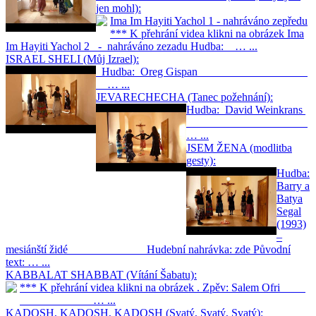
jen mohl):
Ima Im Hayiti Yachol 1 - nahráváno zepředu
*** K přehrání videa klikni na obrázek Ima
Im Hayiti Yachol 2 - nahráváno zezadu Hudba: … ...
ISRAEL SHELI (Můj Izrael):
Hudba: Oreg Gispan
… ...
JEVARECHECHA (Tanec požehnání):
Hudba: David Weinkrans
… ...
JSEM ŽENA (modlitba
gesty):
Hudba:
Barry a
Batya
Segal
(1993)
–
mesiánští židé Hudební nahrávka: zde Původní
text: … ...
KABBALAT SHABBAT (Vítání Šabatu):
*** K přehrání videa klikni na obrázek . Zpěv: Salem Ofri
… ...
KADOSH, KADOSH, KADOSH (Svatý, Svatý, Svatý):