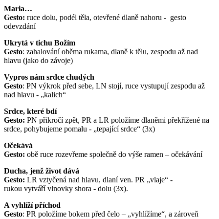
Maria…
Gesto:
ruce dolu, podél těla, otevřené dlaně nahoru - gesto
odevzdání
Ukrytá v tichu Božím
Gesto
: zahalování oběma rukama, dlaně k tělu, zespodu až nad
hlavu (jako do závoje)
Vypros nám srdce chudých
Gesto
: PN výkrok před sebe, LN stojí, ruce vystupují zespodu až
nad hlavu - „kalich“
Srdce, které bdí
Gesto:
PN přikročí zpět,
PR a LR položíme dlaněmi překřížené na
srdce, pohybujeme pomalu - „tepající srdce“ (3x)
Očekává
Gesto:
obě ruce rozevřeme společně do výše ramen – očekávání
Ducha, jenž život dává
Gesto:
LR vztyčená nad hlavu, dlaní ven. PR „vlaje“ -
rukou vytváří vlnovky shora - dolu (3x).
A vyhlíží příchod
Gesto
: PR položíme bokem před čelo – „vyhlížíme“, a zároveň