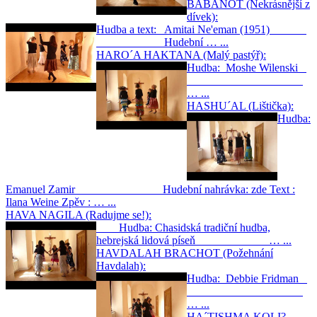
BABANOT (Nekrásnější z
dívek):
Hudba a text: Amitai Ne'eman (1951)
Hudební … ...
HARO´A HAKTANA (Malý pastýř):
Hudba: Moshe Wilenski
… ...
HASHU´AL (Lištička):
Hudba:
Emanuel Zamir Hudební nahrávka: zde Text :
Ilana Weine Zpěv : … ...
HAVA NAGILA (Radujme se!):
Hudba: Chasidská tradiční hudba,
hebrejská lidová píseň … ...
HAVDALAH BRACHOT (Požehnání
Havdalah):
Hudba: Debbie Fridman
… ...
HA´TISHMA KOLI?