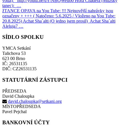
voda): http://youtu.be/uY-NBQWeuo0 Hora Chadera (Mužský
tanec): …
žTANCE OPAVA na You Tube:
!!! Nejnovější nahrávky jsou
označeny + +++ ( Natočeno: 5.6.2025 / Vloženo na You Tube:
20.8.2025) Achat Sha´alti (O jedno jsem prosil) Achat Sha´alti
Aleluja7 …
SÍDLO SPOLKU
YMCA Setkání
Talichova 53
623 00 Brno
IČ: 26531135
DIČ: CZ26531135
STATUTÁRNÍ ZÁSTUPCI
PŘEDSEDA
David Chaloupka
david.chaloupka@setkani.org
MÍSTOPŘEDSEDA
Pavel Pejchal
BANKOVNÍ ÚČTY