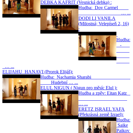
DEBKA KAFRIT (Vesnická debka) :
Hudba: Dov Carmel
… ...
DODI LI VANILA
(Milostná; Velepíseň 2, 16)
:
Hudba:
-
… ...
ELIJAHU HANAVI (Prorok Elijáš):
Hudba: Nachamia Sharabi
Hudební … ...
ELUL NIGUN ( Nigun pro měsíc Elul ):
Hudba a zpěv: Eitan Katz
… ...
ERETZ ISRAEL YAFA
(Překrásná země Izrael):
Hudba:
Saike
Paikov