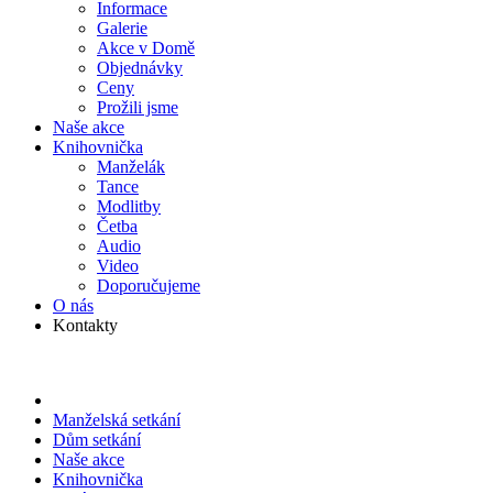
Informace
Galerie
Akce v Domě
Objed­návky
Ceny
Prožili jsme
Naše akce
Knihov­nička
Manželák
Tance
Modlitby
Četba
Audio
Video
Doporu­čujeme
O nás
Kontakty
Manželská setkání
Dům setkání
Naše akce
Knihov­nička