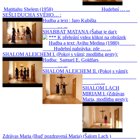
Matitiahu Shelem (1958) Hudební … ...
SEŠLI DUCHA SVÉHO… :
Hudba a text : Jaro Kubišta
… ...
SHABBAT MATANA (Šabat je dar):
*** K přehrání videa klikni na obrázek
Hudba a text: Avihu Medina (1980)
Hudební nahrávka: zde … ...
SHALOM ALEICHEM I. (Pokoj s vámi; modlitba gesty):
Hudba: Samuel E. Goldfars
… ...
SHALOM ALEICHEM II. (Pokoj s vámi):
… ...
SHALOM LACH
MIRIAM I. (Zdrávas
Maria, modlitba gesty):
Zdrávas Maria (Buď pozdravená Maria) (Šalom Lach )