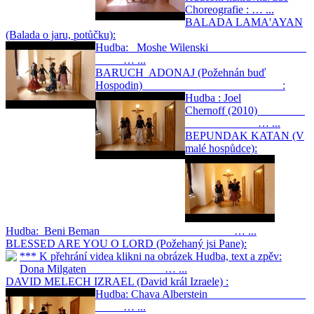
Choreografie : … ...
BALADA LAMA'AYAN
(Balada o jaru, potůčku):
Hudba: Moshe Wilenski
… ...
BARUCH ADONAJ (Požehnán buď
Hospodin) :
Hudba : Joel
Chernoff (2010)
… ...
BEPUNDAK KATAN (V
malé hospůdce):
Hudba: Beni Beman … ...
BLESSED ARE YOU O LORD (Požehaný jsi Pane):
*** K přehrání videa klikni na obrázek Hudba, text a zpěv:
Dona Milgaten … ...
DAVID MELECH IZRAEL (David král Izraele) :
Hudba: Chava Alberstein
… ...