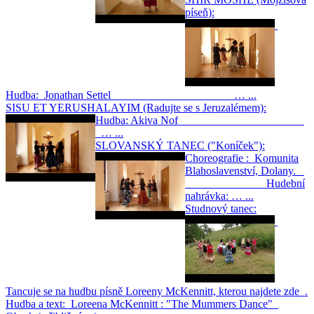
píseň):
Hudba: Jonathan Settel … ...
SISU ET YERUSHALAYIM (Radujte se s Jeruzalémem):
Hudba: Akiva Nof
… ...
SLOVANSKÝ TANEC ("Koníček"):
Choreografie : Komunita
Blahoslavenství, Dolany.
Hudební
nahrávka: … ...
Studnový tanec:
Tancuje se na hudbu písně Loreeny McKennitt, kterou najdete zde .
Hudba a text: Loreena McKennitt : "The Mummers Dance"