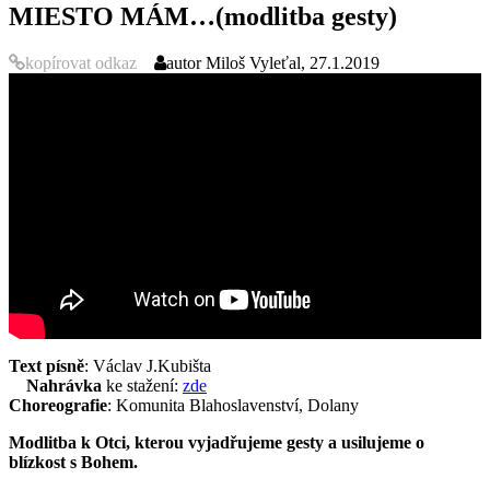
MIESTO MÁM…(modlitba gesty)
kopírovat odkaz
autor
Miloš Vyleťal, 27.1.2019
Text písně
: Václav J.Kubišta
Nahrávka
ke stažení:
zde
Choreografie
: Komunita Blahoslavenství, Dolany
Modlitba k Otci, kterou vyjadřujeme gesty a usilujeme o
blízkost s Bohem.