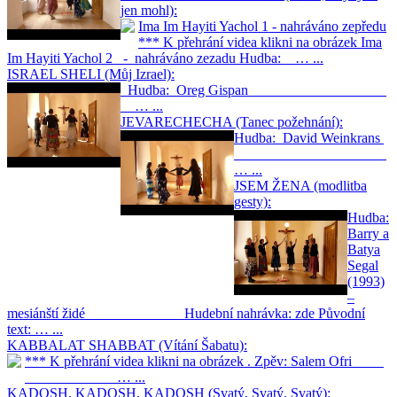
jen mohl):
Ima Im Hayiti Yachol 1 - nahráváno zepředu
*** K přehrání videa klikni na obrázek Ima
Im Hayiti Yachol 2 - nahráváno zezadu Hudba: … ...
ISRAEL SHELI (Můj Izrael):
Hudba: Oreg Gispan
… ...
JEVARECHECHA (Tanec požehnání):
Hudba: David Weinkrans
… ...
JSEM ŽENA (modlitba
gesty):
Hudba:
Barry a
Batya
Segal
(1993)
–
mesiánští židé Hudební nahrávka: zde Původní
text: … ...
KABBALAT SHABBAT (Vítání Šabatu):
*** K přehrání videa klikni na obrázek . Zpěv: Salem Ofri
… ...
KADOSH, KADOSH, KADOSH (Svatý, Svatý, Svatý):