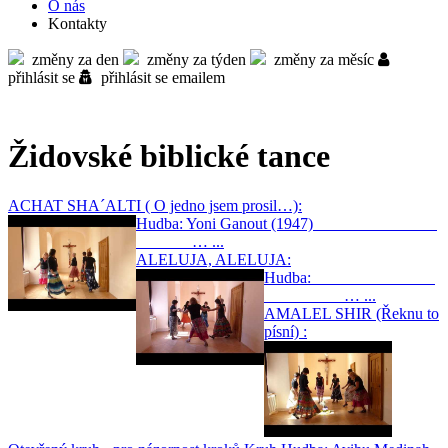
O nás
Kontakty
změny za den
změny za týden
změny za měsíc
přihlásit se
přihlásit se emailem
Židovské biblické tance
ACHAT SHA´ALTI ( O jedno jsem prosil…):
Hudba: Yoni Ganout (1947)
… ...
ALELUJA, ALELUJA:
Hudba:
… ...
AMALEL SHIR (Řeknu to
písní) :