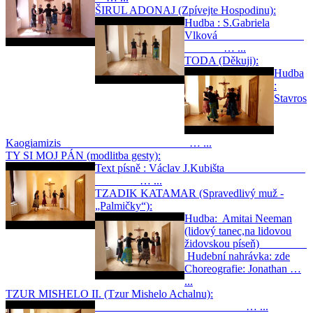
ŠIRUL ADONAJ (Zpívejte Hospodinu):
Hudba : S.Gabriela
Vlková
… ...
TODA (Děkuji):
Hudba
:
Stavros
Kaogiamizis … ...
TY SI MOJ PÁN (modlitba gesty):
Text písně : Václav J.Kubišta
… ...
TZADIK KATAMAR (Spravedlivý muž -
„Palmičky“):
Hudba: Amitai Neeman
(lidový tanec,na lidovou
židovskou píseň)
Hudební nahrávka: zde
Choreografie: Jonathan …
...
TZUR MISHELO II. (Tzur Mishelo Achalnu):
… ...