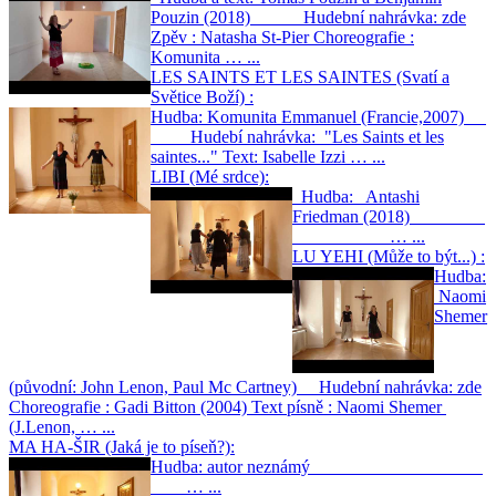
Pouzin (2018) Hudební nahrávka: zde
Zpěv : Natasha St-Pier Choreografie :
Komunita … ...
LES SAINTS ET LES SAINTES (Svatí a
Světice Boží) :
Hudba: Komunita Emmanuel (Francie,2007)
Hudebí nahrávka: "Les Saints et les
saintes..." Text: Isabelle Izzi … ...
LIBI (Mé srdce):
Hudba: Antashi
Friedman (2018)
… ...
LU YEHI (Může to být...) :
Hudba:
Naomi
Shemer
(původní: John Lenon, Paul Mc Cartney) Hudební nahrávka: zde
Choreografie : Gadi Bitton (2004) Text písně : Naomi Shemer
(J.Lenon, … ...
MA HA-ŠIR (Jaká je to píseň?):
Hudba: autor neznámý
… ...