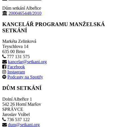
Dům setkání Albeřice
2000465448/2010
KANCELÁŘ PROGRAMU MANŽELSKÁ
SETKÁNÍ
Markéta Zelinková
Teyschlova 14
635 00 Brno
777 131 575
kancelar@setkani.org
Facebook
Instagram
Podcasty na Spotify
DŮM SETKÁNÍ
Dolní Albeřice 1
542 26 Horní Maršov
SPRÁVCE
Jaroslav Vrábel
736 537 122
dum@setkani.org