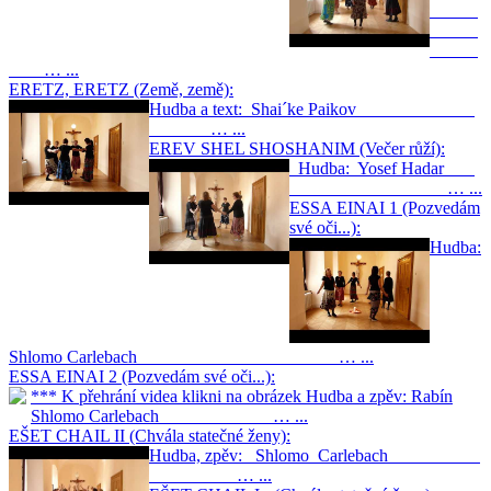
… ...
ERETZ, ERETZ (Země, země):
Hudba a text: Shai´ke Paikov
… ...
EREV SHEL SHOSHANIM (Večer růží):
Hudba: Yosef Hadar
… ...
ESSA EINAI 1 (Pozvedám
své oči...):
Hudba:
Shlomo Carlebach … ...
ESSA EINAI 2 (Pozvedám své oči...):
*** K přehrání videa klikni na obrázek Hudba a zpěv: Rabín
Shlomo Carlebach … ...
EŠET CHAIL II (Chvála statečné ženy):
Hudba, zpěv: Shlomo Carlebach
… ...