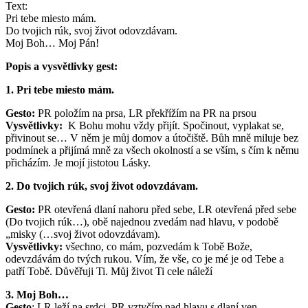
Text:
Pri tebe miesto mám.
Do tvojich rúk, svoj život odovzdávam.
Moj Boh… Moj Pán!
Popis a vysvětlivky gest:
1. Pri tebe miesto mám.
Gesto:
PR položím na prsa, LR překřížím na PR na prsou
Vysvětlivky:
K Bohu mohu vždy přijít. Spočinout, vyplakat se,
přivinout se… V něm je můj domov a útočiště. Bůh mně miluje bez
podmínek a přijímá mně za všech okolností a se vším, s čím k němu
přicházím. Je mojí jistotou Lásky.
2. Do tvojich rúk, svoj život odovzdávam.
Gesto:
PR otevřená dlaní nahoru před sebe, LR otevřená před sebe
(Do tvojich rúk…), obě najednou zvedám nad hlavu, v podobě
„misky (…svoj život odovzdávam).
Vysvětlivky:
všechno, co mám, pozvedám k Tobě Bože,
odevzdávám do tvých rukou. Vím, že vše, co je mé je od Tebe a
patří Tobě. Důvěřuji Ti. Můj život Ti cele náleží
3. Moj Boh…
Gesto
: LR leží na srdci, PR vztyčím nad hlavu s dlaní ven.