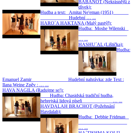
BABANOT (Nekrásnější z
dívek):
Hudba a text: Amitai Ne'eman (1951)
Hudební … ...
HARO´A HAKTANA (Malý pastýř):
Hudba: Moshe Wilenski
… ...
HASHU´AL (Lištička):
Hudba:
Emanuel Zamir Hudební nahrávka: zde Text :
Ilana Weine Zpěv : … ...
HAVA NAGILA (Radujme se!):
Hudba: Chasidská tradiční hudba,
hebrejská lidová píseň … ...
HAVDALAH BRACHOT (Požehnání
Havdalah):
Hudba: Debbie Fridman
… ...
HA´TISHMA KOLI?