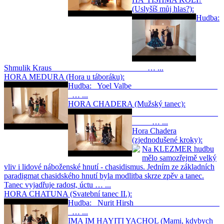
(Uslyšíš můj hlas?):
Hudba:
Shmulik Kraus … ...
HORA MEDURA (Hora u táboráku):
Hudba: Yoel Valbe
… ...
HORA CHADERA (Mužský tanec):
… ...
Hora Chadera
(zjednodušené kroky):
Na KLEZMER hudbu
mělo samozřejmě velký
vliv i lidové náboženské hnutí - chasidismus. Jedním ze základních
paradigmat chasidského hnutí byla modlitba skrze zpěv a tanec.
Tanec vyjadřuje radost, úctu … ...
HORA CHATUNA (Svatební tanec II.):
Hudba: Nurit Hirsh
… ...
IMA IM HAYITI YACHOL (Mami, kdybych