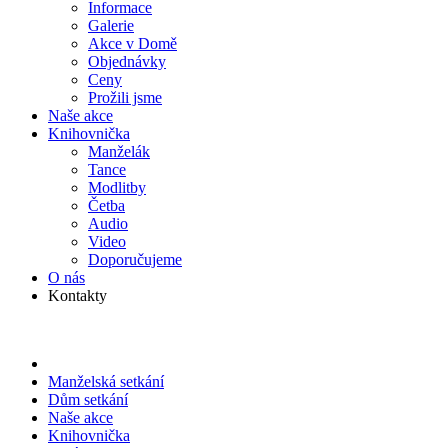
Informace
Galerie
Akce v Domě
Objed­návky
Ceny
Prožili jsme
Naše akce
Knihov­nička
Manželák
Tance
Modlitby
Četba
Audio
Video
Doporu­čujeme
O nás
Kontakty
Manželská setkání
Dům setkání
Naše akce
Knihov­nička