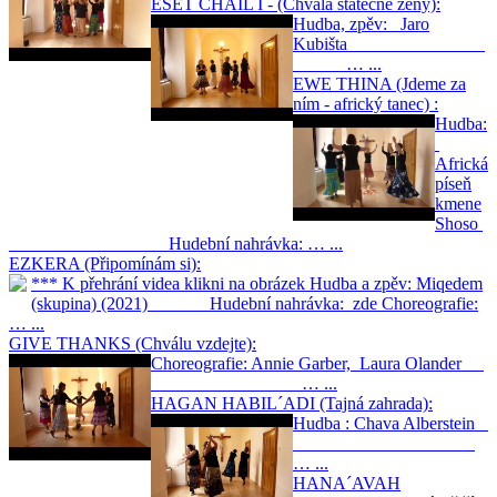
EŠET CHAIL I - (Chvála statečné ženy):
Hudba, zpěv: Jaro
Kubišta
… ...
EWE THINA (Jdeme za
ním - africký tanec) :
Hudba:
Africká
píseň
kmene
Shoso
Hudební nahrávka: … ...
EZKERA (Připomínám si):
*** K přehrání videa klikni na obrázek Hudba a zpěv: Miqedem
(skupina) (2021) Hudební nahrávka: zde Choreografie:
… ...
GIVE THANKS (Chválu vzdejte):
Choreografie: Annie Garber, Laura Olander
… ...
HAGAN HABIL´ADI (Tajná zahrada):
Hudba : Chava Alberstein
… ...
HANA´AVAH