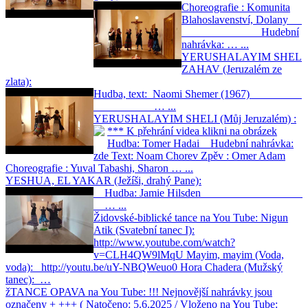
Choreografie : Komunita
Blahoslavenství, Dolany
Hudební
nahrávka: … ...
YERUSHALAYIM SHEL
ZAHAV (Jeruzalém ze
zlata):
Hudba, text: Naomi Shemer (1967)
… ...
YERUSHALAYIM SHELI (Můj Jeruzalém) :
*** K přehrání videa klikni na obrázek
Hudba: Tomer Hadai Hudební nahrávka:
zde Text: Noam Chorev Zpěv : Omer Adam
Choreografie : Yuval Tabashi, Sharon … ...
YESHUA, EL YAKAR (Ježíši, drahý Pane):
Hudba: Jamie Hilsden
… ...
Židovské-biblické tance na You Tube:
Nigun
Atik (Svatební tanec I):
http://www.youtube.com/watch?
v=CLH4QW9lMqU Mayim, mayim (Voda,
voda): http://youtu.be/uY-NBQWeuo0 Hora Chadera (Mužský
tanec): …
žTANCE OPAVA na You Tube:
!!! Nejnovější nahrávky jsou
označeny + +++ ( Natočeno: 5.6.2025 / Vloženo na You Tube: