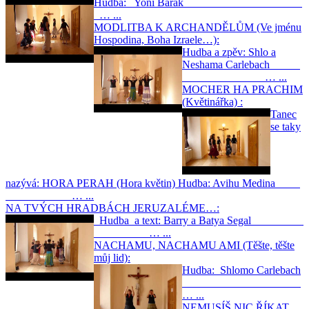
Hudba: Yoni Barak
… ...
MODLITBA K ARCHANDĚLŮM (Ve jménu
Hospodina, Boha Izraele…):
Hudba a zpěv: Shlo a
Neshama Carlebach
… ...
MOCHER HA PRACHIM
(Květinářka) :
Tanec
se taky
nazývá: HORA PERAH (Hora květin) Hudba: Avihu Medina
… ...
NA TVÝCH HRADBÁCH JERUZALÉME…:
Hudba a text: Barry a Batya Segal
… ...
NACHAMU, NACHAMU AMI (Těšte, těšte
můj lid):
Hudba: Shlomo Carlebach
… ...
NEMUSÍŠ NIC ŘÍKAT...