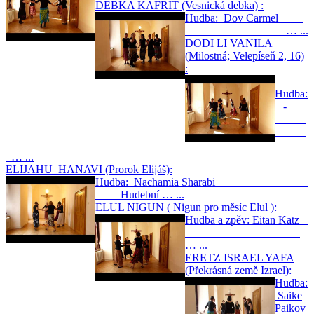
DEBKA KAFRIT (Vesnická debka) :
Hudba: Dov Carmel
… ...
DODI LI VANILA
(Milostná; Velepíseň 2, 16)
:
Hudba:
-
… ...
ELIJAHU HANAVI (Prorok Elijáš):
Hudba: Nachamia Sharabi
Hudební … ...
ELUL NIGUN ( Nigun pro měsíc Elul ):
Hudba a zpěv: Eitan Katz
… ...
ERETZ ISRAEL YAFA
(Překrásná země Izrael):
Hudba:
Saike
Paikov