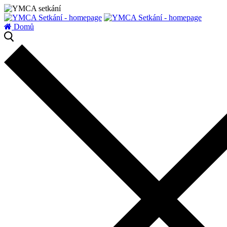
zatížení serveru
Domů