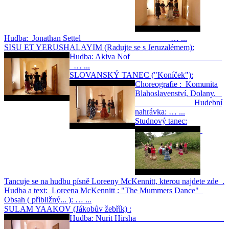
Hudba: Jonathan Settel … ...
SISU ET YERUSHALAYIM (Radujte se s Jeruzalémem):
Hudba: Akiva Nof
… ...
SLOVANSKÝ TANEC ("Koníček"):
Choreografie : Komunita
Blahoslavenství, Dolany.
Hudební
nahrávka: … ...
Studnový tanec:
Tancuje se na hudbu písně Loreeny McKennitt, kterou najdete zde .
Hudba a text: Loreena McKennitt : "The Mummers Dance"
Obsah ( přibližný... ): … ...
SULAM YAAKOV (Jákobův žebřík) :
Hudba: Nurit Hirsha
… ...