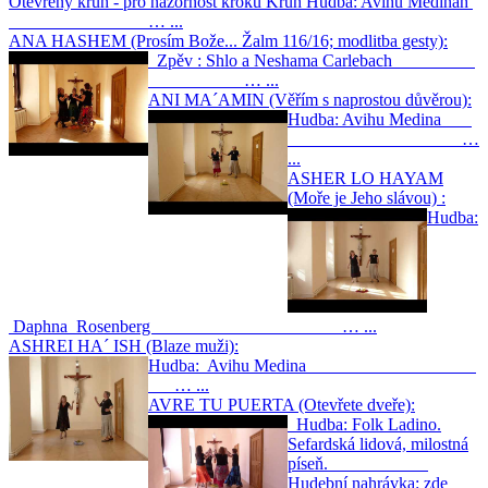
Otevřený kruh - pro názornost kroků Kruh Hudba: Avihu Medinah
… ...
ANA HASHEM (Prosím Bože... Žalm 116/16; modlitba gesty):
Zpěv : Shlo a Neshama Carlebach
… ...
ANI MA´AMIN (Věřím s naprostou důvěrou):
Hudba: Avihu Medina
…
...
ASHER LO HAYAM
(Moře je Jeho slávou) :
Hudba:
Daphna Rosenberg … ...
ASHREI HA´ ISH (Blaze muži):
Hudba: Avihu Medina
… ...
AVRE TU PUERTA (Otevřete dveře):
Hudba: Folk Ladino.
Sefardská lidová, milostná
píseň.
Hudební nahrávka: zde