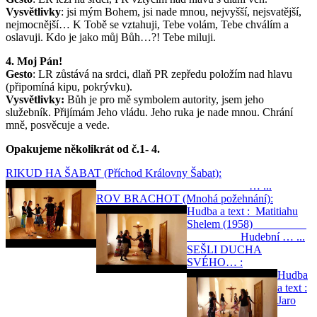
Vysvětlivky
: jsi mým Bohem, jsi nade mnou, nejvyšší, nejsvatější,
nejmocnější… K Tobě se vztahuji, Tebe volám, Tebe chválím a
oslavuji. Kdo je jako můj Bůh…?! Tebe miluji.
4. Moj Pán!
Gesto
: LR zůstává na srdci, dlaň PR zepředu položím nad hlavu
(připomíná kipu, pokrývku).
Vysvětlivky:
Bůh je pro mě symbolem autority, jsem jeho
služebník. Přijímám Jeho vládu. Jeho ruka je nade mnou. Chrání
mně, posvěcuje a vede.
Opakujeme několikrát od č.1- 4.
RIKUD HA ŠABAT (Příchod Královny Šabat):
… ...
ROV BRACHOT (Mnohá požehnání):
Hudba a text : Matitiahu
Shelem (1958)
Hudební … ...
SEŠLI DUCHA
SVÉHO… :
Hudba
a text :
Jaro