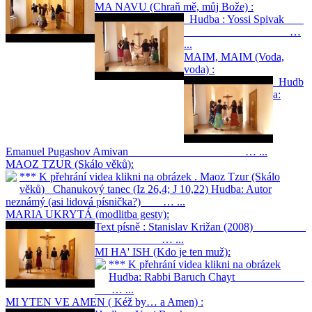
MA NAVU (Chraň mě, můj Bože) :
Hudba : Yossi Spivak
…
...
MAIM, MAIM (Voda,
voda) :
Hudb
a:
Emanuel Pugashov Amivan … ...
MAOZ TZUR (Skálo věků):
*** K přehrání videa klikni na obrázek . Maoz Tzur (Skálo
věků) Chanukový tanec (Iz 26,4; J 10,22) Hudba: Autor
neznámý (asi lidová písnička?) … ...
MARIA UKRYTÁ (modlitba gesty):
Text písně : Stanislav Križan (2008)
… ...
MI HA' ISH (Kdo je ten muž):
*** K přehrání videa klikni na obrázek
Hudba: Rabbi Baruch Chayt
… ...
MI YTEN VE AMEN ( Kéž by… a Amen) :