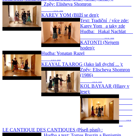
Zpěv: Elisheva Shomron
… ...
KAREV YOM (Blíží se den):
Text: Tradiční / více zde:
Karev Yom a taky zde
Hudba: Hakal Nachlat
… ...
KATONTI (Nejsem
hoden):
Hudba: Yonatan Razel
… ...
KEAYAL TAAROG (Jako laň dychtí ... ):
Zpěv: Elischeva Shomron
(1986)
… ...
KOL BAYAAR (Hlasy v
lese):
…
...
LE CANTIQUE DES CANTIQUES (Píseň písní) :
Hudba a text: Tomas Pouzin a Benjamin