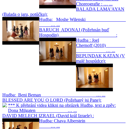
Choreografie : … ...
BALADA LAMA'AYAN
(Balada o jaru, potůčku):
Hudba: Moshe Wilenski
… ...
BARUCH ADONAJ (Požehnán buď
Hospodin) :
Hudba : Joel
Chernoff (2010)
… ...
BEPUNDAK KATAN (V
malé hospůdce):
Hudba: Beni Beman … ...
BLESSED ARE YOU O LORD (Požehaný jsi Pane):
*** K přehrání videa klikni na obrázek Hudba, text a zpěv:
Dona Milgaten … ...
DAVID MELECH IZRAEL (David král Izraele) :
Hudba: Chava Alberstein
… ...