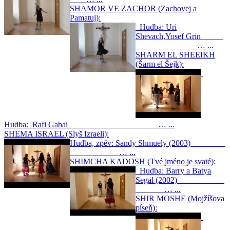
SHAMOR VE ZACHOR (Zachovej a
Pamatuj):
Hudba: Uri
Shevach,Yosef Grin
… ...
SHARM EL SHEEIKH
(Šarm el Šejk):
Hudba: Rafi Gabai … ...
SHEMA ISRAEL (Slyš Izraeli):
Hudba, zpěv: Sandy Shmuely (2003)
… ...
SHIMCHA KADOSH (Tvé jméno je svaté):
Hudba: Barry a Batya
Segal (2002)
… ...
SHIR MOSHE (Mojžíšova
píseň):