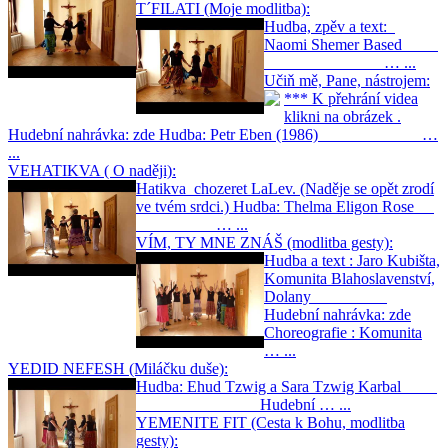
T´FILATI (Moje modlitba):
Hudba, zpěv a text:
Naomi Shemer Based
… ...
Učiň mě, Pane, nástrojem:
*** K přehrání videa
klikni na obrázek .
Hudební nahrávka: zde Hudba: Petr Eben (1986) …
...
VEHATIKVA ( O naději):
Hatikva chozeret LaLev. (Naděje se opět zrodí
ve tvém srdci.) Hudba: Thelma Eligon Rose
… ...
VÍM, TY MNE ZNÁŠ (modlitba gesty):
Hudba a text : Jaro Kubišta,
Komunita Blahoslavenství,
Dolany
Hudební nahrávka: zde
Choreografie : Komunita
… ...
YEDID NEFESH (Miláčku duše):
Hudba: Ehud Tzwig a Sara Tzwig Karbal
Hudební … ...
YEMENITE FIT (Cesta k Bohu, modlitba
gesty):