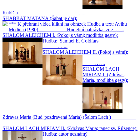
Kubišta … ...
SHABBAT MATANA (Šabat je dar):
*** K přehrání videa klikni na obrázek Hudba a text: Avihu
Medina (1980) Hudební nahrávka: zde … ...
SHALOM ALEICHEM I. (Pokoj s vámi; modlitba gesty):
Hudba: Samuel E. Goldfars
… ...
SHALOM ALEICHEM II. (Pokoj s vámi):
… ...
SHALOM LACH
MIRIAM I. (Zdrávas
Maria, modlitba gesty):
Zdrávas Maria (Buď pozdravená Maria) (Šalom Lach )
… ...
SHALOM LACH MIRIAM II. (Zdrávas Maria; tanec sv. Růžence):
Hudba: autor neznámý
… ...