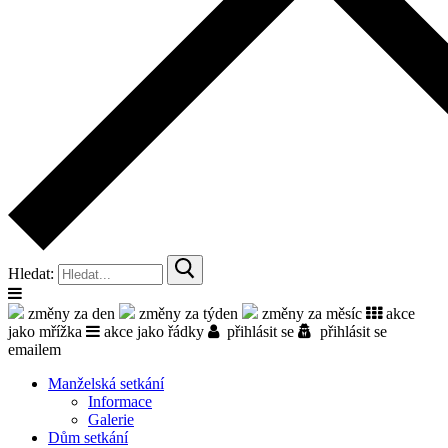
Hledat:
změny za den
změny za týden
změny za měsíc
akce
jako mřížka
akce jako řádky
přihlásit se
přihlásit se
emailem
Manželská setkání
Informace
Galerie
Dům setkání