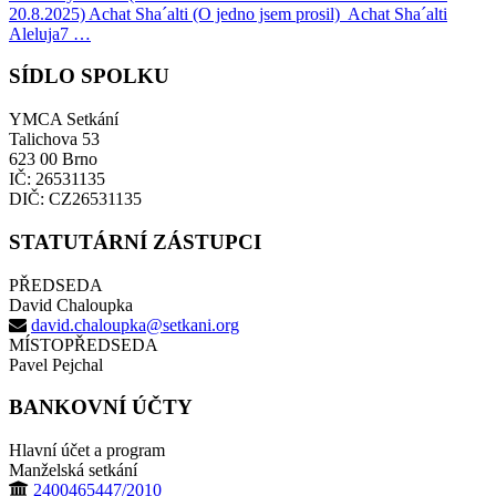
20.8.2025) Achat Sha´alti (O jedno jsem prosil) Achat Sha´alti
Aleluja7 …
SÍDLO SPOLKU
YMCA Setkání
Talichova 53
623 00 Brno
IČ: 26531135
DIČ: CZ26531135
STATUTÁRNÍ ZÁSTUPCI
PŘEDSEDA
David Chaloupka
david.chaloupka@setkani.org
MÍSTOPŘEDSEDA
Pavel Pejchal
BANKOVNÍ ÚČTY
Hlavní účet a program
Manželská setkání
2400465447/2010