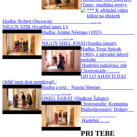
(Tanec, modlitba gesty):
*** K přehrání videa
klikni na obrázek
Hudba: Robert Obcowski … ...
NIGUN ATIK (Svatební tanec I.):
Hudba: Amitai Néeman (1955)
… ...
NIGUN SHEL JOSSI (Jossiho nigun):
Hudba: Yossi Spivak
(1960), z původní lidové
melodie
Hudební nahrávka: zde
Choreografie : … ...
OD LO AHAVTI DAI
(Ještě jsem dost nemiloval) :
Hudba a text : Naomi Shemer
… ...
ONEG ŠABAT (Sladkost Šabatu):
Choreografie: Komunita
Blahoslavenství, Dolany
Hudební … ...
PRI TEBE