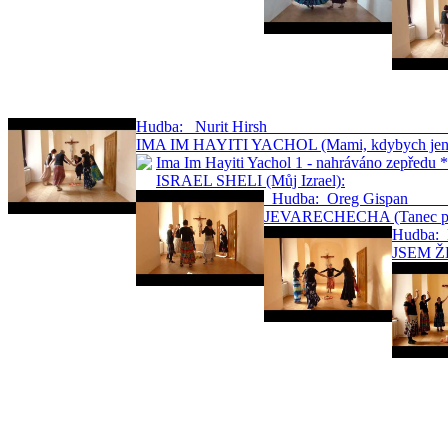
Hudba: Nurit Hirsh … 
IMA IM HAYITI YACHOL (Mami, kdybych jen 
Ima Im Hayiti Yachol 1 - nahráváno zepředu 
ISRAEL SHELI (Můj Izrael):
Hudba: Oreg 
JEVARECHECHA (Tanec po
Hudb
JSEM ŽE