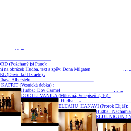
0) … ...
 Beman … ...
 (Požehaný jsi Pane):
 klikni na obrázek Hudba, text a zpěv: Dona Milgaten … ..
David král Izraele) :
a: Chava Alberstein … ...
AFRIT (Vesnická debka) :
Hudba: Dov Carmel … ...
DODI LI VANILA (Milostná; Velepíseň 2, 16) :
Hudba: - … 
ELIJAHU HANAVI (Prorok Elijáš):
Hudba: Nac
ELUL NIGUN ( Nig