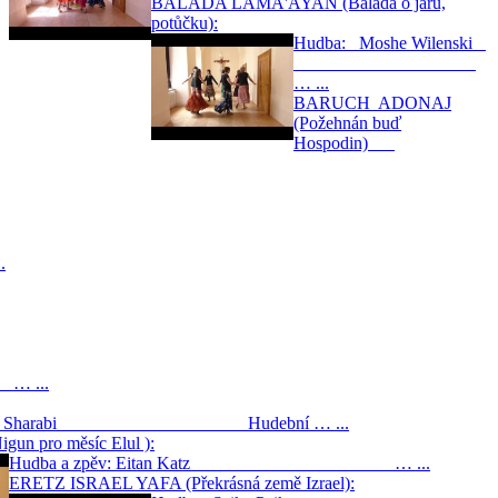
BALADA LAMA'AYAN (Balada o jaru,
potůčku):
Hudba: Moshe Wilenski
… ...
BARUCH ADONAJ
(Požehnán buď
Hospodin)
.
...
hamia Sharabi Hudební … ...
un pro měsíc Elul ):
Hudba a zpěv: Eitan Katz … ...
ERETZ ISRAEL YAFA (Překrásná země Izrael):