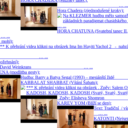
HORA CHADERA (Mužský tanec):
… ...
Hora Chadera (zjednodušené kroky):
Na KLEZMER hudbu mělo samozřejmě
základních paradigmat chasidského h
… ...
HORA CHATUNA (Svatební tanec II.
...
mohl):
*** K přehrání videa klikni na obrázek Ima Im Hayiti Yachol 2 - na
Gispan … ...
žehnání):
a: David Weinkrans … ...
NA (modlitba gesty):
Hudba: Barry a Batya Segal (1993) – mesiánští ži
KABBALAT SHABBAT (Vítání Šabatu):
*** K přehrání videa klikni na obrázek . 
KADOSH, KADOSH, KADOSH (Svatý, Svatý, Svatý
Zpěv: Elisheva Sho
KAREV YOM (Blíží se den):
Text: Tradiční
… ...
KATONTI (Nejsem