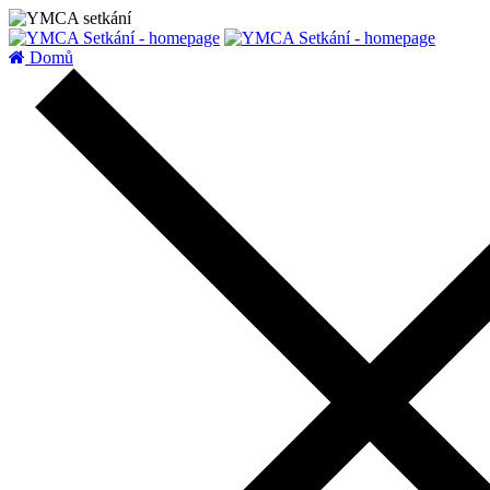
zatížení serveru
Domů