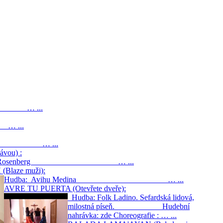
inah … ...
… ...
ina … ...
vou) :
aphna Rosenberg … ...
(Blaze muži):
Hudba: Avihu Medina … ...
AVRE TU PUERTA (Otevřete dveře):
Hudba: Folk Ladino. Sefardská lidová,
milostná píseň. Hudební
nahrávka: zde Choreografie : … ...