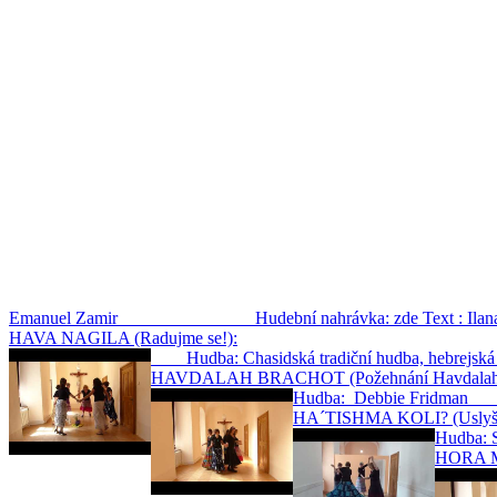
Emanuel Zamir Hudební nahrávka: zde Text : Ilana We
HAVA NAGILA (Radujme se!):
Hudba: Chasidská tradiční hudba, heb
HAVDALAH BRACHOT (Požehnání Havdalah
Hudba: Debbie
HA´TISHMA KOLI? (Uslyšíš
Hud
HORA M