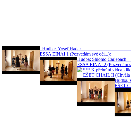
Hudba: Yosef Hadar … 
ESSA EINAI 1 (Pozvedám své oči...):
Hudba: Shlomo
ESSA EINAI 2 (Pozvedám své
*** K přehrání videa
EŠET CHAIL II (Chvála s
Hudb
EŠET CHA