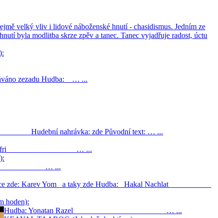
 velký vliv i lidové náboženské hnutí - chasidismus. Jedním ze
nutí byla modlitba skrze zpěv a tanec. Tanec vyjadřuje radost, úctu
):
hráváno zezadu Hudba: … ...
dé Hudební nahrávka: zde Původní text: … ...
Zpěv: Salem Ofri … ...
):
mron … ...
 / více zde: Karev Yom a taky zde Hudba: Hakal Nachlat
 hoden):
Hudba: Yonatan Razel … ...