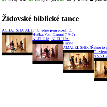
Židovské biblické tance
ACHAT SHA´ALTI ( O jedno jsem prosil…):
Hudba: Yoni Ganout (1947
ALELUJA, ALELUJA:
Hudba: 
AMALEL SHIR (Řeknu to pí
Otevře
ANA HAS