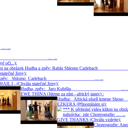
...
 Carlebach … ...
 oči...):
 klikni na obrázek Hudba a zpěv: Rabín Shlomo Carlebach …
tatečné ženy):
a, zpěv: Shlomo Carlebach … ...
IL I - (Chvála statečné ženy):
Hudba, zpěv: Jaro Kubišta … ..
EWE THINA (Jdeme za ním - africký tanec) :
Hudba: Africká píseň kmen
EZKERA (Připomínám si):
*** K přehrání videa klikni na
nahrávka: zde Choreografie: … ...
GIVE THANKS (Chválu vzdejte):
Choreografi