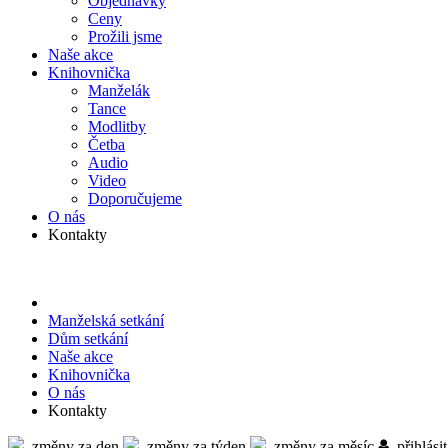
Objed­návky
Ceny
Prožili jsme
Naše akce
Knihov­nička
Manželák
Tance
Modlitby
Četba
Audio
Video
Doporu­čujeme
O nás
Kontakty
Manželská setkání
Dům setkání
Naše akce
Knihov­nička
O nás
Kontakty
změny za den
změny za týden
změny za měsíc
přihlásit