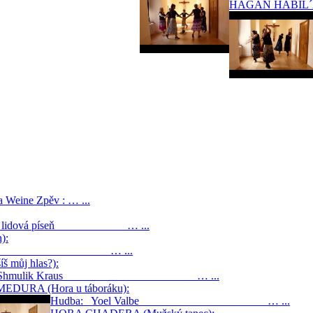
HAGAN HABIL´ADI
ine Zpěv : … ...
rejská lidová píseň … ...
):
 Fridman … ...
 můj hlas?):
ba: Shmulik Kraus … ...
EDURA (Hora u táboráku):
Hudba: Yoel Valbe … ...