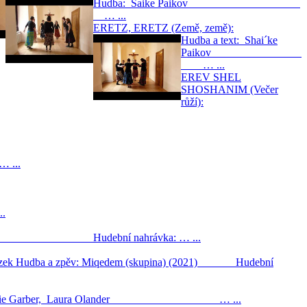
Hudba: Saike Paikov
… ...
ERETZ, ERETZ (Země, země):
Hudba a text: Shai´ke
Paikov
… ...
EREV SHEL
SHOSHANIM (Večer
růží):
 ...
.
e Shoso Hudební nahrávka: … ...
 obrázek Hudba a zpěv: Miqedem (skupina) (2021) Hudební
e: Annie Garber, Laura Olander … ...