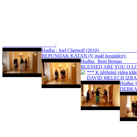
:
Hudba : Joel Chernoff (201
BEPUNDAK KATAN (V malé hospůdce):
Hudba: Beni
BLESSED ARE YOU O LORD
*** K přehrání videa
DAVID MELECH IZRAEL (
Hudb
DEBKA K