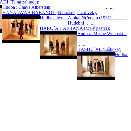
 (Tajná zahrada):
Hudba : Chava Alberstein … ...
HANA´AVAH BABANOT (Nekrásnější z dívek):
Hudba a text: Amitai Ne'eman (1951)
Hudební … ...
HARO´A HAKTANA (Malý pastýř):
Hudba: Moshe Wilenski
… ...
HASHU´AL (Lištička):
Hudba: