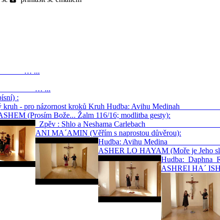
) … ...
… ...
sní) :
ný kruh - pro názornost kroků Kruh Hudba: Avihu Med
HEM (Prosím Bože... Žalm 116/16; modlitba gesty):
Zpěv : Shlo a Neshama Carlebach 
ANI MA´AMIN (Věřím s naprostou důvěrou):
Hudba: Avihu Med
ASHER LO HAYAM (Moře je Jeho slá
Hudba: D
ASHREI HA´ ISH 