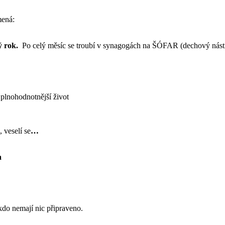
mená:
vý rok.
Po celý měsíc se troubí v synagogách na ŠÓFAR (dechový nástro
 plnohodnotnější život
 veselí se
…
a
 kdo nemají nic připraveno.