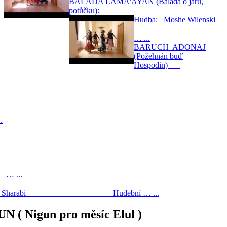
BALADA LAMA'AYAN (Balada o jaru,
potůčku):
Hudba: Moshe Wilenski
… ...
BARUCH ADONAJ
(Požehnán buď
Hospodin)
.
...
hamia Sharabi Hudební … ...
 ( Nigun pro měsíc Elul )