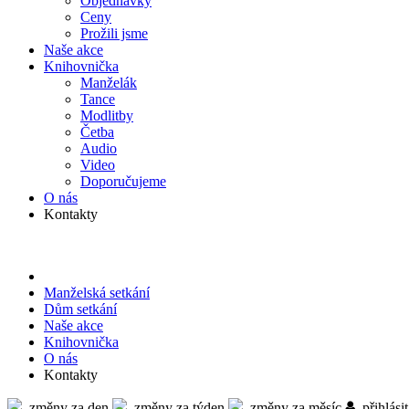
Objed­návky
Ceny
Prožili jsme
Naše akce
Knihov­nička
Manželák
Tance
Modlitby
Četba
Audio
Video
Doporu­čujeme
O nás
Kontakty
Manželská setkání
Dům setkání
Naše akce
Knihov­nička
O nás
Kontakty
změny za den
změny za týden
změny za měsíc
přihlásit