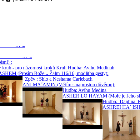
) … ...
… ...
sní) :
ný kruh - pro názornost kroků Kruh Hudba: Avihu Med
HEM (Prosím Bože... Žalm 116/16; modlitba gesty):
Zpěv : Shlo a Neshama Carlebach 
ANI MA´AMIN (Věřím s naprostou důvěrou):
Hudba: Avihu Med
ASHER LO HAYAM (Moře je Jeho slá
Hudba: D
ASHREI HA´ ISH 