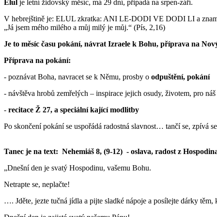
Elul
je letní židovský měsíc, má 29 dní, připadá na srpen-září.
V hebrejštině je: ELUL zkratka: ANI LE-DODI VE DODI LI a zna
„Já jsem mého milého a můj milý je můj.“ (Pís, 2,16)
Je to měsíc času pokání, návrat Izraele k Bohu, příprava na No
Příprava na pokání:
- poznávat Boha, navracet se k Němu, prosby o
odpuštění, pokání
- návštěva hrobů zemřelých – inspirace jejich osudy, životem, pro náš
-
recitace Ž 27, a speciální kající modlitby
Po skončení pokání se uspořádá radostná slavnost… tančí se, zpívá se,
Tanec je na text: Nehemiáš 8, (9-12) - oslava, radost z Hospodin
„Dnešní den je svatý Hospodinu, vašemu Bohu.
Netrapte se, neplačte!
…. Jděte, jezte tučná jídla a pijte sladké nápoje a posílejte dárky těm,