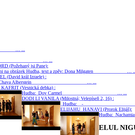
0) … ...
 Beman … ...
 (Požehaný jsi Pane):
 klikni na obrázek Hudba, text a zpěv: Dona Milgaten … ..
David král Izraele) :
a: Chava Alberstein … ...
AFRIT (Vesnická debka) :
Hudba: Dov Carmel … ...
DODI LI VANILA (Milostná; Velepíseň 2, 16) :
Hudba: - … 
ELIJAHU HANAVI (Prorok Elijáš):
Hudba: Nac
ELUL NIGUN