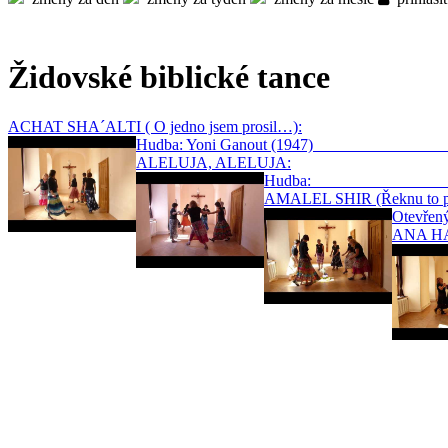
Židovské biblické tance
ACHAT SHA´ALTI ( O jedno jsem prosil…):
Hudba: Yoni Ganout (1947
ALELUJA, ALELUJA:
Hudba: 
AMALEL SHIR (Řeknu to pí
Otevře
ANA HAS