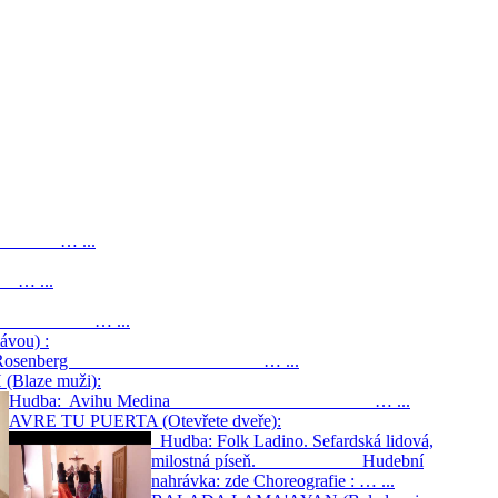
inah … ...
… ...
ina … ...
vou) :
aphna Rosenberg … ...
(Blaze muži):
Hudba: Avihu Medina … ...
AVRE TU PUERTA (Otevřete dveře):
Hudba: Folk Ladino. Sefardská lidová,
milostná píseň. Hudební
nahrávka: zde Choreografie : … ...