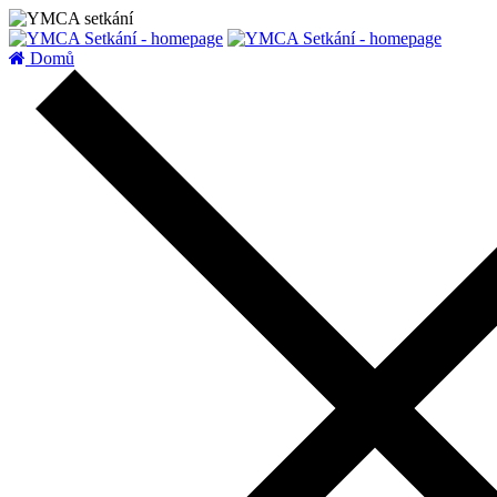
zatížení serveru
Domů