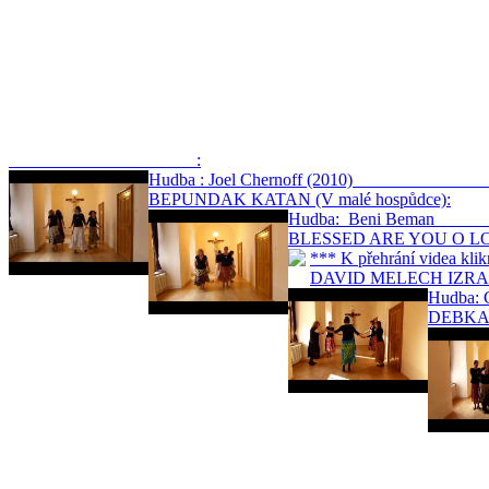
:
Hudba : Joel Chernoff (201
BEPUNDAK KATAN (V malé hospůdce):
Hudba: Beni
BLESSED ARE YOU O LORD
*** K přehrání videa
DAVID MELECH IZRAEL (
Hudb
DEBKA K