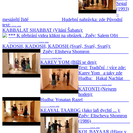
Segal
(1993)
–
mesiánští židé Hudební nahrávka: zde Původní
text: … ...
KABBALAT SHABBAT (Vítání Šabatu):
*** K přehrání videa klikni na obrázek . Zpěv: Salem Ofri
… ...
KADOSH, KADOSH, KADOSH (Svatý, Svatý, Svatý):
Zpěv: Elisheva Shomron
… ...
KAREV YOM (Blíží se den):
Text: Tradiční / více zde:
Karev Yom a taky zde
Hudba: Hakal Nachlat
… ...
KATONTI (Nejsem
hoden):
Hudba: Yonatan Razel
… ...
KEAYAL TAAROG (Jako laň dychtí ... ):
Zpěv: Elischeva Shomron
(1986)
… ...
KOL BAYAAR (Hlasy v