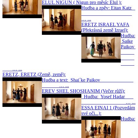
ELUL NIGUN ( Nigun pro měsíc Elul ):
Hudba a zpěv: Eitan Katz
… ...
ERETZ ISRAEL YAFA
(Překrásná země Izrael):
Hudba:
Saike
Paikov
… ...
ERETZ, ERETZ (Země, země):
Hudba a text: Shai´ke Paikov
… ...
EREV SHEL SHOSHANIM (Večer růží):
Hudba: Yosef Hadar
… ...
ESSA EINAI 1 (Pozvedám
své oči...):
Hudba: