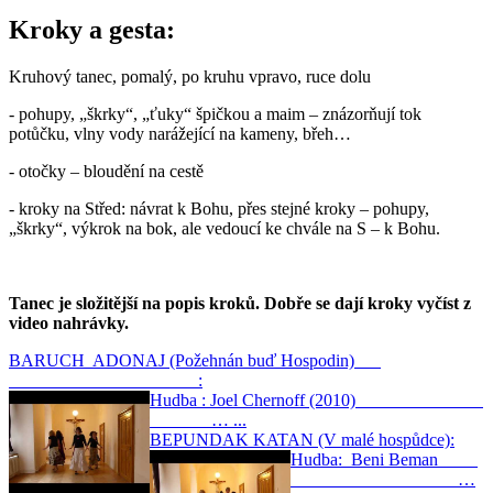
Kroky a gesta:
Kruhový tanec, pomalý, po kruhu vpravo, ruce dolu
- pohupy, „škrky“, „ťuky“ špičkou a maim – znázorňují tok
potůčku, vlny vody narážející na kameny, břeh…
- otočky – bloudění na cestě
- kroky na Střed: návrat k Bohu, přes stejné kroky – pohupy,
„škrky“, výkrok na bok, ale vedoucí ke chvále na S – k Bohu.
Tanec je složitější na popis kroků. Dobře se dají kroky vyčíst z
video nahrávky.
BARUCH ADONAJ (Požehnán buď Hospodin)
:
Hudba : Joel Chernoff (2010)
… ...
BEPUNDAK KATAN (V malé hospůdce):
Hudba: Beni Beman
…