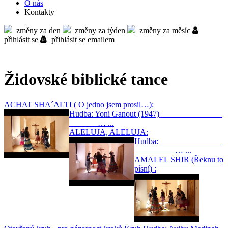
O nás
Kontakty
změny za den
změny za týden
změny za měsíc
přihlásit se
přihlásit se emailem
Židovské biblické tance
ACHAT SHA´ALTI ( O jedno jsem prosil…):
Hudba: Yoni Ganout (1947)
… ...
ALELUJA, ALELUJA:
Hudba:
… ...
AMALEL SHIR (Řeknu to
písní) :