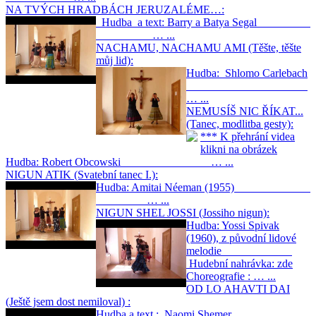
NA TVÝCH HRADBÁCH JERUZALÉME…:
Hudba a text: Barry a Batya Segal
… ...
NACHAMU, NACHAMU AMI (Těšte, těšte
můj lid):
Hudba: Shlomo Carlebach
… ...
NEMUSÍŠ NIC ŘÍKAT...
(Tanec, modlitba gesty):
*** K přehrání videa
klikni na obrázek
Hudba: Robert Obcowski … ...
NIGUN ATIK (Svatební tanec I.):
Hudba: Amitai Néeman (1955)
… ...
NIGUN SHEL JOSSI (Jossiho nigun):
Hudba: Yossi Spivak
(1960), z původní lidové
melodie
Hudební nahrávka: zde
Choreografie : … ...
OD LO AHAVTI DAI
(Ještě jsem dost nemiloval) :
Hudba a text : Naomi Shemer