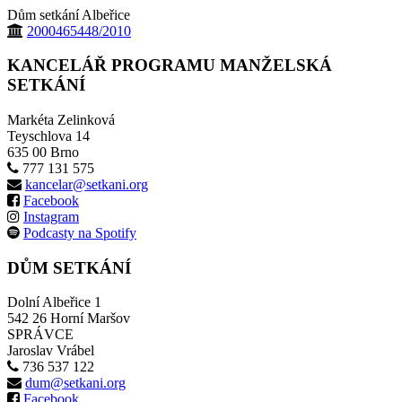
Dům setkání Albeřice
2000465448/2010
KANCELÁŘ PROGRAMU MANŽELSKÁ
SETKÁNÍ
Markéta Zelinková
Teyschlova 14
635 00 Brno
777 131 575
kancelar@setkani.org
Facebook
Instagram
Podcasty na Spotify
DŮM SETKÁNÍ
Dolní Albeřice 1
542 26 Horní Maršov
SPRÁVCE
Jaroslav Vrábel
736 537 122
dum@setkani.org
Facebook