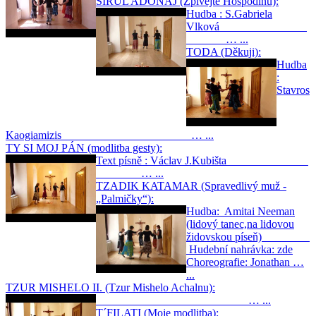
ŠIRUL ADONAJ (Zpívejte Hospodinu):
Hudba : S.Gabriela
Vlková
… ...
TODA (Děkuji):
Hudba
:
Stavros
Kaogiamizis … ...
TY SI MOJ PÁN (modlitba gesty):
Text písně : Václav J.Kubišta
… ...
TZADIK KATAMAR (Spravedlivý muž -
„Palmičky“):
Hudba: Amitai Neeman
(lidový tanec,na lidovou
židovskou píseň)
Hudební nahrávka: zde
Choreografie: Jonathan …
...
TZUR MISHELO II. (Tzur Mishelo Achalnu):
… ...
T´FILATI (Moje modlitba):