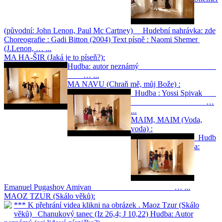
(původní: John Lenon, Paul Mc Cartney) Hudební nahrávka: zde
Choreografie : Gadi Bitton (2004) Text písně : Naomi Shemer
(J.Lenon, … ...
MA HA-ŠIR (Jaká je to píseň?):
Hudba: autor neznámý
… ...
MA NAVU (Chraň mě, můj Bože) :
Hudba : Yossi Spivak
…
...
MAIM, MAIM (Voda,
voda) :
Hudb
a:
Emanuel Pugashov Amivan … ...
MAOZ TZUR (Skálo věků):
*** K přehrání videa klikni na obrázek . Maoz Tzur (Skálo
věků) Chanukový tanec (Iz 26,4; J 10,22) Hudba: Autor