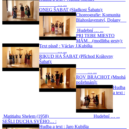
… ...
ONEG ŠABAT (Sladkost Šabatu):
Choreografie: Komunita
Blahoslavenství, Dolany
Hudební … ...
PRI TEBE MIESTO
MÁM…(modlitba gesty):
Text písně : Václav J.Kubišta
… ...
RIKUD HA ŠABAT (Příchod Královny
Šabat):
… ...
ROV BRACHOT (Mnohá
požehnání):
Hudba
a text :
Matitiahu Shelem (1958) Hudební … ...
SEŠLI DUCHA SVÉHO… :
Hudba a text : Jaro Kubišta