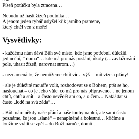
Píseň potůčku byla ztracena…
Nebudu už hasit žízeň poutníka…
A jenom jeden rybář uslyšel křik jarního pramene,
který chtěl ven z moře!
Vysvětlivky:
- každému nám dává Bůh své místo, kde jsme potřební, důležití,
jedineční, “ doma“… kde má pro nás poslání, úkoly (…zavlažování
pole, uhasit žízeň, narovnat strom…)
- neznamená to, že nemůžeme chtít víc a výš… mít vize a plány!
- ale je důležité moudře volit, rozhodovat se s Bohem, ptát se ho,
naslouchat – co je Jeho vůle, co má pro nás připraveno… ne jenom
chtít, chtít a snít – a často nevědět ani co, a o čem… Nakládat si
často „lodě na svá záda“…
- Bůh nám někdy naše přání a naše touhy naplní, ale sami často
poznáme, že jsou „slané“ – nenaplněné a bolestné… křičíme a
toužíme vrátit se zpět – do Boží náruče, domů…