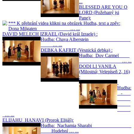
...
BLESSED ARE YOU O
LORD (Požehaný jsi
Pane):
*** K přehrání videa klikni na obrázek Hudba, text a zpěv:
Dona Milgaten … ...
DAVID MELECH IZRAEL (David král Izraele) :
Hudba: Chava Alberstein
… ...
DEBKA KAFRIT (Vesnická debka) :
Hudba: Dov Carmel
… ...
DODI LI VANILA
(Milostná; Velepíseň 2, 16)
:
Hudba:
-
… ...
ELIJAHU HANAVI (Prorok Elijáš):
Hudba: Nachamia Sharabi
Hudební … ...