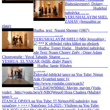
Blahoslavenství, Dolany
Hudební
nahrávka: … ...
YERUSHALAYIM SHEL
ZAHAV (Jeruzalém ze
zlata):
Hudba, text: Naomi Shemer (1967)
… ...
YERUSHALAYIM SHELI (Můj Jeruzalém) :
*** K přehrání videa klikni na obrázek
Hudba: Tomer Hadai Hudební nahrávka:
zde Text: Noam Chorev Zpěv : Omer Adam
Choreografie : Yuval Tabashi, Sharon … ...
YESHUA, EL YAKAR (Ježíši, drahý Pane):
Hudba: Jamie Hilsden
… ...
Židovské-biblické tance na You Tube:
Nigun
Atik (Svatební tanec I):
http://www.youtube.com/watch?
v=CLH4QW9lMqU Mayim, mayim (Voda,
voda): http://youtu.be/uY-NBQWeuo0 Hora Chadera (Mužský
tanec): …
žTANCE OPAVA na You Tube:
!!! Nejnovější nahrávky jsou
označeny + +++ ( Natočeno: 5.6.2025 / Vloženo na You Tube:
20.8.2025) Achat Sha´alti (O jedno jsem prosil) Achat Sha´alti