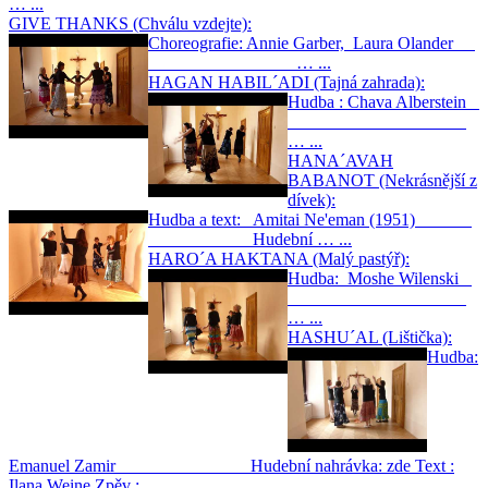
… ...
GIVE THANKS (Chválu vzdejte):
Choreografie: Annie Garber, Laura Olander
… ...
HAGAN HABIL´ADI (Tajná zahrada):
Hudba : Chava Alberstein
… ...
HANA´AVAH
BABANOT (Nekrásnější z
dívek):
Hudba a text: Amitai Ne'eman (1951)
Hudební … ...
HARO´A HAKTANA (Malý pastýř):
Hudba: Moshe Wilenski
… ...
HASHU´AL (Lištička):
Hudba:
Emanuel Zamir Hudební nahrávka: zde Text :
Ilana Weine Zpěv : … ...