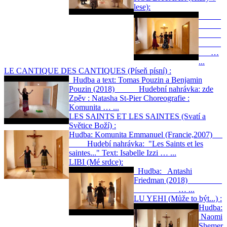
lese):
…
...
LE CANTIQUE DES CANTIQUES (Píseň písní) :
Hudba a text: Tomas Pouzin a Benjamin
Pouzin (2018) Hudební nahrávka: zde
Zpěv : Natasha St-Pier Choreografie :
Komunita … ...
LES SAINTS ET LES SAINTES (Svatí a
Světice Boží) :
Hudba: Komunita Emmanuel (Francie,2007)
Hudebí nahrávka: "Les Saints et les
saintes..." Text: Isabelle Izzi … ...
LIBI (Mé srdce):
Hudba: Antashi
Friedman (2018)
… ...
LU YEHI (Může to být...) :
Hudba:
Naomi
Shemer