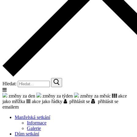
Hledat:
změny za den
změny za týden
změny za měsíc
akce
jako mřížka
akce jako řádky
přihlásit se
přihlásit se
emailem
Manželská setkání
Informace
Galerie
Dům setkání