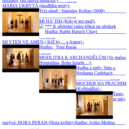
neznámý (asi lidová písnička?) … ...
MARIA UKRYTÁ (modlitba gesty):
Text písně : Stanislav Križan (2008)
… ...
MI HA' ISH (Kdo je ten muž):
*** K přehrání videa klikni na obrázek
Hudba: Rabbi Baruch Chayt
… ...
MI YTEN VE AMEN ( Kéž by… a Amen) :
Hudba: Yoni Barak
… ...
MODLITBA K ARCHANDĚLŮM (Ve jménu
Hospodina, Boha Izraele…):
Hudba a zpěv: Shlo a
Neshama Carlebach
… ...
MOCHER HA PRACHIM
(Květinářka) :
Tanec
se taky
nazývá: HORA PERAH (Hora květin) Hudba: Avihu Medina
… ...