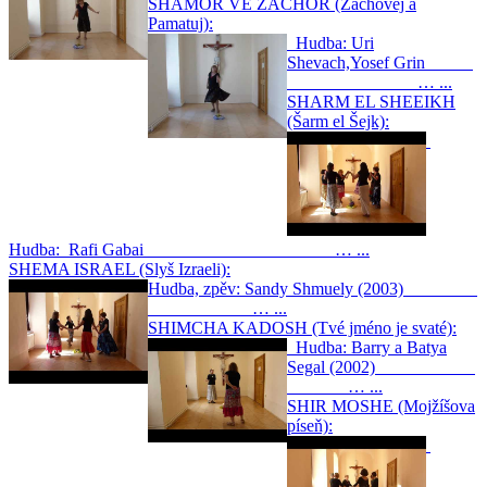
SHAMOR VE ZACHOR (Zachovej a
Pamatuj):
Hudba: Uri
Shevach,Yosef Grin
… ...
SHARM EL SHEEIKH
(Šarm el Šejk):
Hudba: Rafi Gabai … ...
SHEMA ISRAEL (Slyš Izraeli):
Hudba, zpěv: Sandy Shmuely (2003)
… ...
SHIMCHA KADOSH (Tvé jméno je svaté):
Hudba: Barry a Batya
Segal (2002)
… ...
SHIR MOSHE (Mojžíšova
píseň):