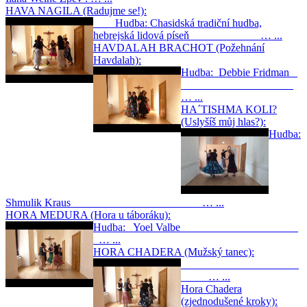
HAVA NAGILA (Radujme se!):
Hudba: Chasidská tradiční hudba,
hebrejská lidová píseň … ...
HAVDALAH BRACHOT (Požehnání
Havdalah):
Hudba: Debbie Fridman
… ...
HA´TISHMA KOLI?
(Uslyšíš můj hlas?):
Hudba:
Shmulik Kraus … ...
HORA MEDURA (Hora u táboráku):
Hudba: Yoel Valbe
… ...
HORA CHADERA (Mužský tanec):
… ...
Hora Chadera
(zjednodušené kroky):