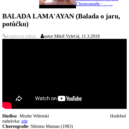
Choreografie : … ...
BALADA LAMA'AYAN (Balada o jaru,
potůčku)
kopírovat odkaz
autor
Miloš Vyleťal, 11.3.2018
Hudba:
Moshe Wilenski Hudební
nahrávka:
zde
Choreografie
: Shlomo Maman (1983)