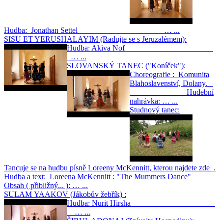
Hudba: Jonathan Settel … ...
SISU ET YERUSHALAYIM (Radujte se s Jeruzalémem):
Hudba: Akiva Nof
… ...
SLOVANSKÝ TANEC ("Koníček"):
Choreografie : Komunita
Blahoslavenství, Dolany.
Hudební
nahrávka: … ...
Studnový tanec:
Tancuje se na hudbu písně Loreeny McKennitt, kterou najdete zde .
Hudba a text: Loreena McKennitt : "The Mummers Dance"
Obsah ( přibližný... ): … ...
SULAM YAAKOV (Jákobův žebřík) :
Hudba: Nurit Hirsha
… ...