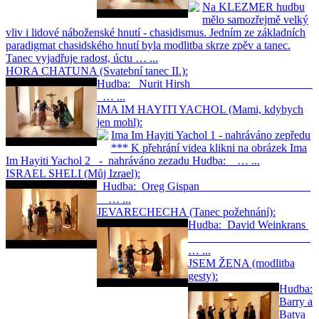
Na KLEZMER hudbu
mělo samozřejmě velký
vliv i lidové náboženské hnutí - chasidismus. Jedním ze základních
paradigmat chasidského hnutí byla modlitba skrze zpěv a tanec.
Tanec vyjadřuje radost, úctu … ...
HORA CHATUNA (Svatební tanec II.):
Hudba: Nurit Hirsh
… ...
IMA IM HAYITI YACHOL (Mami, kdybych
jen mohl):
Ima Im Hayiti Yachol 1 - nahráváno zepředu
*** K přehrání videa klikni na obrázek Ima
Im Hayiti Yachol 2 - nahráváno zezadu Hudba: … ...
ISRAEL SHELI (Můj Izrael):
Hudba: Oreg Gispan
… ...
JEVARECHECHA (Tanec požehnání):
Hudba: David Weinkrans
… ...
JSEM ŽENA (modlitba
gesty):
Hudba:
Barry a
Batya