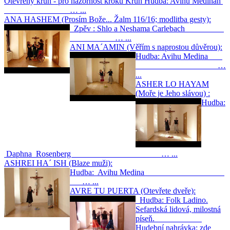
Otevřený kruh - pro názornost kroků Kruh Hudba: Avihu Medinah
… ...
ANA HASHEM (Prosím Bože... Žalm 116/16; modlitba gesty):
Zpěv : Shlo a Neshama Carlebach
… ...
ANI MA´AMIN (Věřím s naprostou důvěrou):
Hudba: Avihu Medina
…
...
ASHER LO HAYAM
(Moře je Jeho slávou) :
Hudba:
Daphna Rosenberg … ...
ASHREI HA´ ISH (Blaze muži):
Hudba: Avihu Medina
… ...
AVRE TU PUERTA (Otevřete dveře):
Hudba: Folk Ladino.
Sefardská lidová, milostná
píseň.
Hudební nahrávka: zde