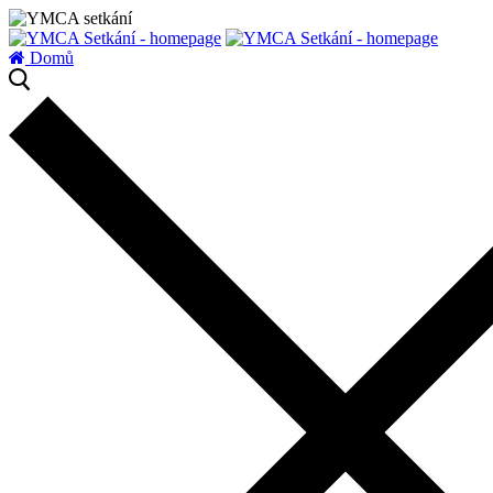
zatížení serveru
Domů