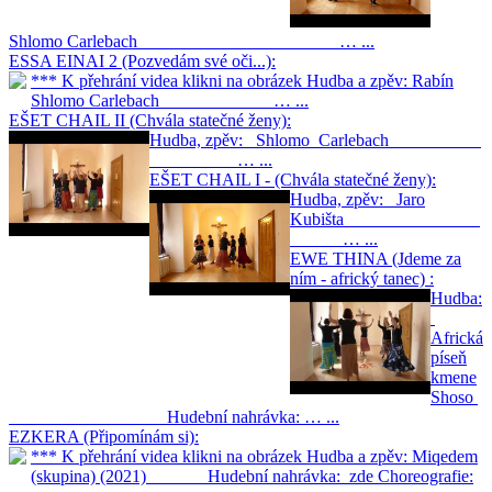
Shlomo Carlebach … ...
ESSA EINAI 2 (Pozvedám své oči...):
*** K přehrání videa klikni na obrázek Hudba a zpěv: Rabín
Shlomo Carlebach … ...
EŠET CHAIL II (Chvála statečné ženy):
Hudba, zpěv: Shlomo Carlebach
… ...
EŠET CHAIL I - (Chvála statečné ženy):
Hudba, zpěv: Jaro
Kubišta
… ...
EWE THINA (Jdeme za
ním - africký tanec) :
Hudba:
Africká
píseň
kmene
Shoso
Hudební nahrávka: … ...
EZKERA (Připomínám si):
*** K přehrání videa klikni na obrázek Hudba a zpěv: Miqedem
(skupina) (2021) Hudební nahrávka: zde Choreografie: