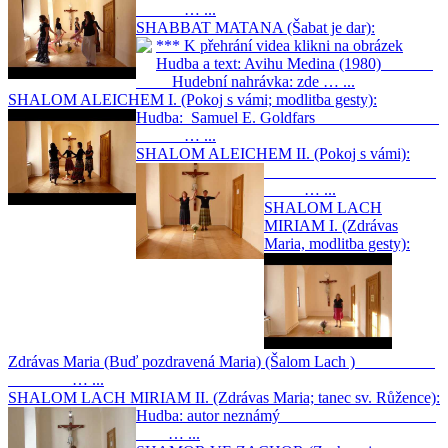
… ...
SHABBAT MATANA (Šabat je dar):
*** K přehrání videa klikni na obrázek
Hudba a text: Avihu Medina (1980)
Hudební nahrávka: zde … ...
SHALOM ALEICHEM I. (Pokoj s vámi; modlitba gesty):
Hudba: Samuel E. Goldfars
… ...
SHALOM ALEICHEM II. (Pokoj s vámi):
… ...
SHALOM LACH
MIRIAM I. (Zdrávas
Maria, modlitba gesty):
Zdrávas Maria (Buď pozdravená Maria) (Šalom Lach )
… ...
SHALOM LACH MIRIAM II. (Zdrávas Maria; tanec sv. Růžence):
Hudba: autor neznámý
… ...