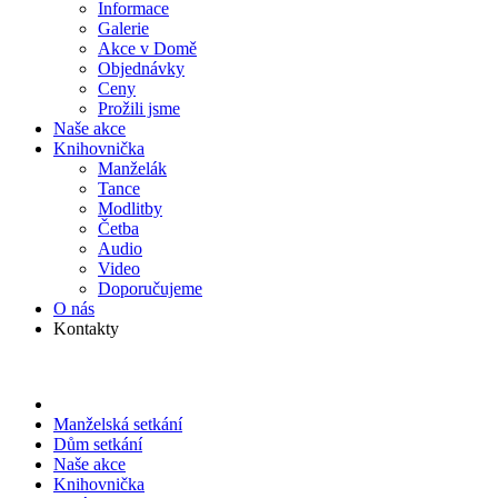
Informace
Galerie
Akce v Domě
Objed­návky
Ceny
Prožili jsme
Naše akce
Knihov­nička
Manželák
Tance
Modlitby
Četba
Audio
Video
Doporu­čujeme
O nás
Kontakty
Manželská setkání
Dům setkání
Naše akce
Knihov­nička