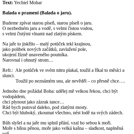
Text:
Yechiel Mohar
Balada o prameni (Balada o jaru).
Budeme zpívat starou píseň, starou píseň o jaru.
O nezbedném jaru a vodě, s velmi čistou vodou,
s velmi čistými vlnami nad zlatým pískem.
Na jaře to jiskřilo – malý potůček tekl krajinou,
jako polibek nových začátků, zavlažení pole,
ukojení žízně unaveného poutníka.
Narovnal i ohnutý strom…
Refr.: Ale potůček ve svém nitru plakal, toužil a říkal to měsíci a
slunci.
Toužil po neznámém snu, ale nevěděl – co přesně chce….
Jednoho dne požádal Boha: udělej mě velkou řekou, chci být
vodopádem,
chci plynout jako zázrak tance…
Rád bych putoval daleko, pod zlatými mosty.
Chci být hluboký, zkoumat všechno, nést lodě na svých zádech.
Bůh slyšel a na jaře mu splnil přání, vzal ho sebou k moři.
Moře s bílou pěnou, moře jako velká kašna – sladkost, naplněná
solí.