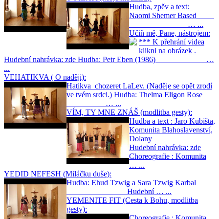
Hudba, zpěv a text:
Naomi Shemer Based
… ...
Učiň mě, Pane, nástrojem:
*** K přehrání videa
klikni na obrázek .
Hudební nahrávka: zde Hudba: Petr Eben (1986) …
...
VEHATIKVA ( O naději):
Hatikva chozeret LaLev. (Naděje se opět zrodí
ve tvém srdci.) Hudba: Thelma Eligon Rose
… ...
VÍM, TY MNE ZNÁŠ (modlitba gesty):
Hudba a text : Jaro Kubišta,
Komunita Blahoslavenství,
Dolany
Hudební nahrávka: zde
Choreografie : Komunita
… ...
YEDID NEFESH (Miláčku duše):
Hudba: Ehud Tzwig a Sara Tzwig Karbal
Hudební … ...
YEMENITE FIT (Cesta k Bohu, modlitba
gesty):
Choreografie : Komunita