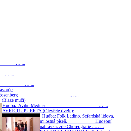
inah … ...
… ...
ina … ...
vou) :
aphna Rosenberg … ...
(Blaze muži):
Hudba: Avihu Medina … ...
AVRE TU PUERTA (Otevřete dveře):
Hudba: Folk Ladino. Sefardská lidová,
milostná píseň. Hudební
nahrávka: zde Choreografie : … ...