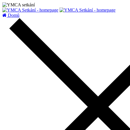
zatížení serveru
Domů