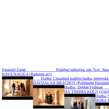
Emanuel Zamir Hudební nahrávka: zde Text : Ilana We
HAVA NAGILA (Radujme se!):
Hudba: Chasidská tradiční hudba, heb
HAVDALAH BRACHOT (Požehnání Havdalah
Hudba: Debbie
HA´TISHMA KOLI? (Uslyšíš
Hud
HORA M