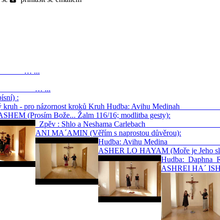
) … ...
… ...
sní) :
ný kruh - pro názornost kroků Kruh Hudba: Avihu Med
HEM (Prosím Bože... Žalm 116/16; modlitba gesty):
Zpěv : Shlo a Neshama Carlebach 
ANI MA´AMIN (Věřím s naprostou důvěrou):
Hudba: Avihu Med
ASHER LO HAYAM (Moře je Jeho slá
Hudba: D
ASHREI HA´ ISH 