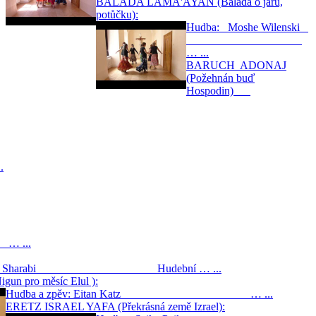
BALADA LAMA'AYAN (Balada o jaru,
potůčku):
Hudba: Moshe Wilenski
… ...
BARUCH ADONAJ
(Požehnán buď
Hospodin)
.
...
hamia Sharabi Hudební … ...
un pro měsíc Elul ):
Hudba a zpěv: Eitan Katz … ...
ERETZ ISRAEL YAFA (Překrásná země Izrael):