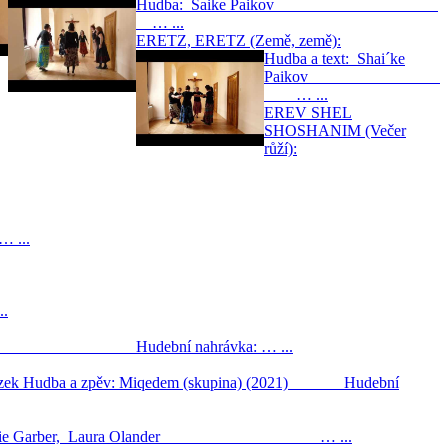
Hudba: Saike Paikov
… ...
ERETZ, ERETZ (Země, země):
Hudba a text: Shai´ke
Paikov
… ...
EREV SHEL
SHOSHANIM (Večer
růží):
 ...
.
e Shoso Hudební nahrávka: … ...
 obrázek Hudba a zpěv: Miqedem (skupina) (2021) Hudební
e: Annie Garber, Laura Olander … ...