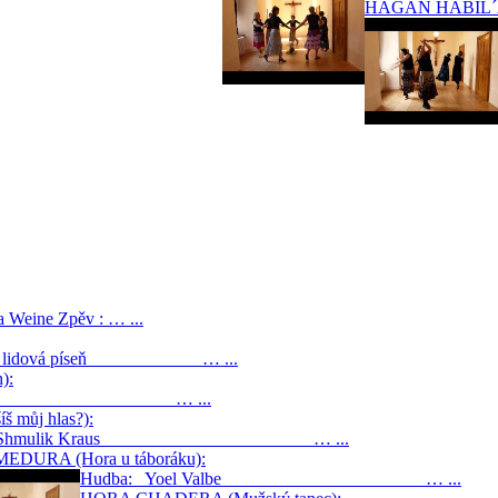
HAGAN HABIL´ADI
ine Zpěv : … ...
rejská lidová píseň … ...
):
 Fridman … ...
 můj hlas?):
ba: Shmulik Kraus … ...
EDURA (Hora u táboráku):
Hudba: Yoel Valbe … ...