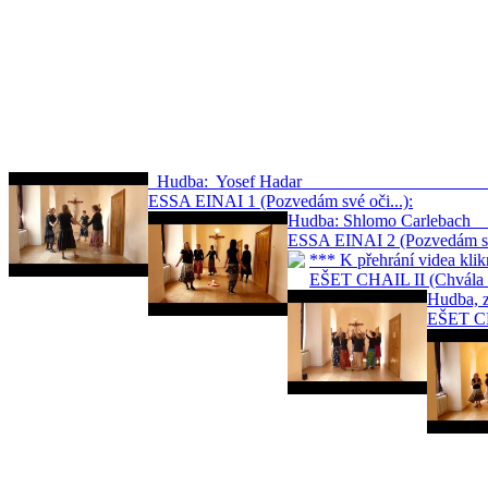
Hudba: Yosef Hadar … 
ESSA EINAI 1 (Pozvedám své oči...):
Hudba: Shlomo
ESSA EINAI 2 (Pozvedám své
*** K přehrání videa
EŠET CHAIL II (Chvála s
Hudb
EŠET CHA