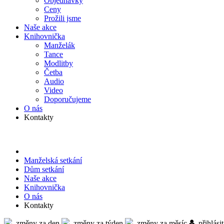
Objed­návky
Ceny
Prožili jsme
Naše akce
Knihov­nička
Manželák
Tance
Modlitby
Četba
Audio
Video
Doporu­čujeme
O nás
Kontakty
Manželská setkání
Dům setkání
Naše akce
Knihov­nička
O nás
Kontakty
změny za den
změny za týden
změny za měsíc
přihlásit