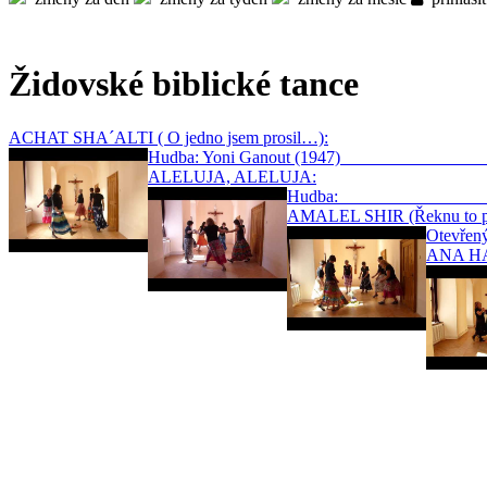
Židovské biblické tance
ACHAT SHA´ALTI ( O jedno jsem prosil…):
Hudba: Yoni Ganout (1947
ALELUJA, ALELUJA:
Hudba: 
AMALEL SHIR (Řeknu to pí
Otevře
ANA HAS