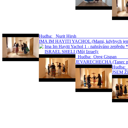
Hudba: Nurit Hirsh … 
IMA IM HAYITI YACHOL (Mami, kdybych jen 
Ima Im Hayiti Yachol 1 - nahráváno zepředu 
ISRAEL SHELI (Můj Izrael):
Hudba: Oreg 
JEVARECHECHA (Tanec po
Hudb
JSEM ŽE