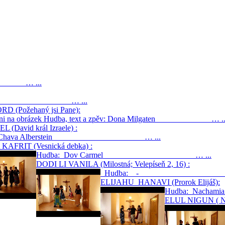
0) … ...
 Beman … ...
 (Požehaný jsi Pane):
 klikni na obrázek Hudba, text a zpěv: Dona Milgaten … ..
David král Izraele) :
a: Chava Alberstein … ...
AFRIT (Vesnická debka) :
Hudba: Dov Carmel … ...
DODI LI VANILA (Milostná; Velepíseň 2, 16) :
Hudba: - … 
ELIJAHU HANAVI (Prorok Elijáš):
Hudba: Nac
ELUL NIGUN ( Nig