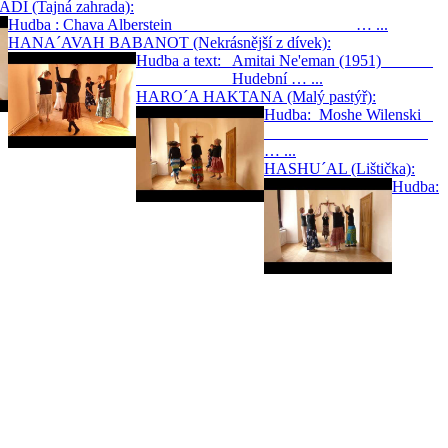
 (Tajná zahrada):
Hudba : Chava Alberstein … ...
HANA´AVAH BABANOT (Nekrásnější z dívek):
Hudba a text: Amitai Ne'eman (1951)
Hudební … ...
HARO´A HAKTANA (Malý pastýř):
Hudba: Moshe Wilenski
… ...
HASHU´AL (Lištička):
Hudba: