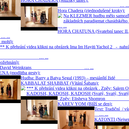
HORA CHADERA (Mužský tanec):
… ...
Hora Chadera (zjednodušené kroky):
Na KLEZMER hudbu mělo samozřejmě
základních paradigmat chasidského h
… ...
HORA CHATUNA (Svatební tanec II.
...
mohl):
*** K přehrání videa klikni na obrázek Ima Im Hayiti Yachol 2 - na
Gispan … ...
žehnání):
a: David Weinkrans … ...
NA (modlitba gesty):
Hudba: Barry a Batya Segal (1993) – mesiánští ži
KABBALAT SHABBAT (Vítání Šabatu):
*** K přehrání videa klikni na obrázek . 
KADOSH, KADOSH, KADOSH (Svatý, Svatý, Svatý
Zpěv: Elisheva Sho
KAREV YOM (Blíží se den):
Text: Tradiční
… ...
KATONTI (Nejsem