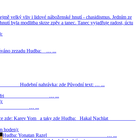
 velký vliv i lidové náboženské hnutí - chasidismus. Jedním ze
nutí byla modlitba skrze zpěv a tanec. Tanec vyjadřuje radost, úctu
):
hráváno zezadu Hudba: … ...
dé Hudební nahrávka: zde Původní text: … ...
Zpěv: Salem Ofri … ...
):
mron … ...
 / více zde: Karev Yom a taky zde Hudba: Hakal Nachlat
 hoden):
Hudba: Yonatan Razel … ...