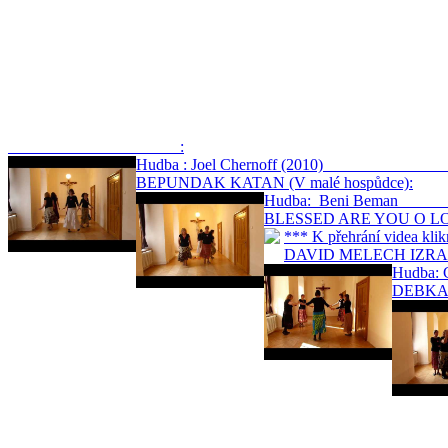
:
Hudba : Joel Chernoff (201
BEPUNDAK KATAN (V malé hospůdce):
Hudba: Beni
BLESSED ARE YOU O LORD
*** K přehrání videa
DAVID MELECH IZRAEL (
Hudb
DEBKA K