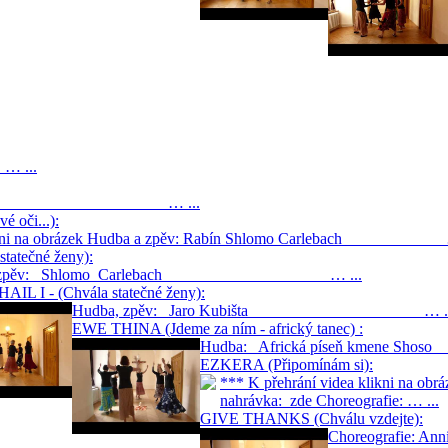
...
 Carlebach … ...
 oči...):
 klikni na obrázek Hudba a zpěv: Rabín Shlomo Carlebach …
tatečné ženy):
a, zpěv: Shlomo Carlebach … ...
IL I - (Chvála statečné ženy):
Hudba, zpěv: Jaro Kubišta … ..
EWE THINA (Jdeme za ním - africký tanec) :
Hudba: Africká píseň kmen
EZKERA (Připomínám si):
*** K přehrání videa klikni na
nahrávka: zde Choreografie: … ...
GIVE THANKS (Chválu vzdejte):
Choreografi