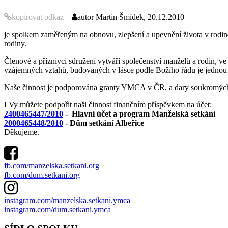
kopírovat odkaz
autor
Martin Šmídek, 20.12.2010
je spolkem zaměřeným na obnovu, zlepšení a upevnění života v rodině 
rodiny.
Členové a příznivci sdružení vytváří společenství manželů a rodin, ve 
vzájemných vztahů, budovaných v lásce podle Božího řádu je jednou
Naše činnost je podporována granty YMCA v ČR, a dary soukromých
I Vy můžete podpořit naši činnost finančním příspěvkem na účet:
2400465447/2010
- Hlavní účet a program Manželská setkání
2000465448/2010
- Dům setkání Albeřice
Děkujeme.
fb.com/manzelska.setkani.org
fb.com/dum.setkani.org
instagram.com/manzelska.setkani.ymca
instagram.com/dum.setkani.ymca