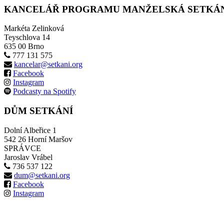
KANCELÁŘ PROGRAMU MANŽELSKÁ SETKÁ
Markéta Zelinková
Teyschlova 14
635 00 Brno
777 131 575
kancelar@setkani.org
Facebook
Instagram
Podcasty na Spotify
DŮM SETKÁNÍ
Dolní Albeřice 1
542 26 Horní Maršov
SPRÁVCE
Jaroslav Vrábel
736 537 122
dum@setkani.org
Facebook
Instagram