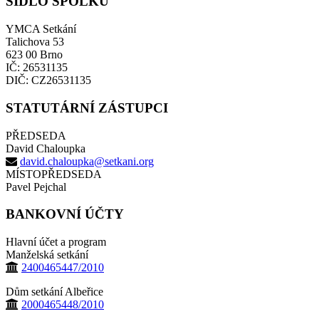
SÍDLO SPOLKU
YMCA Setkání
Talichova 53
623 00 Brno
IČ: 26531135
DIČ: CZ26531135
STATUTÁRNÍ ZÁSTUPCI
PŘEDSEDA
David Chaloupka
david.chaloupka@setkani.org
MÍSTOPŘEDSEDA
Pavel Pejchal
BANKOVNÍ ÚČTY
Hlavní účet a program
Manželská setkání
2400465447/2010
Dům setkání Albeřice
2000465448/2010