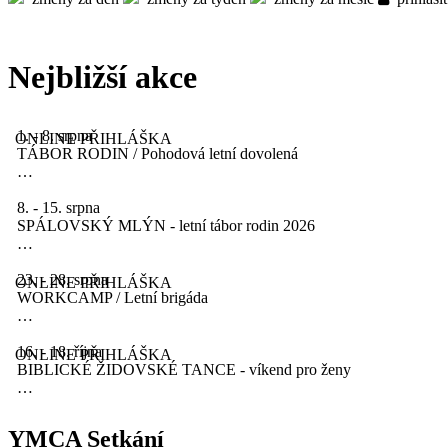
Nejbližší akce
1. - 8. srpna
ONLINE PŘIHLÁŠKA
TÁBOR RODIN / Pohodová letní dovolená
…
8. - 15. srpna
SPÁLOVSKÝ MLÝN - letní tábor rodin 2026
…
23. - 28. srpna
ONLINE PŘIHLÁŠKA
WORKCAMP / Letní brigáda
…
16. - 18. října
ONLINE PŘIHLÁŠKA
BIBLICKÉ ŽIDOVSKÉ TANCE - víkend pro ženy
…
YMCA Setkání