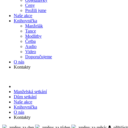
Objed­návky
Ceny
Prožili jsme
Naše akce
Knihov­nička
Manželák
Tance
Modlitby
Četba
Audio
Video
Doporu­čujeme
O nás
Kontakty
Manželská setkání
Dům setkání
Naše akce
Knihov­nička
O nás
Kontakty
změny za den
změny za týden
změny za měsíc
přihlásit