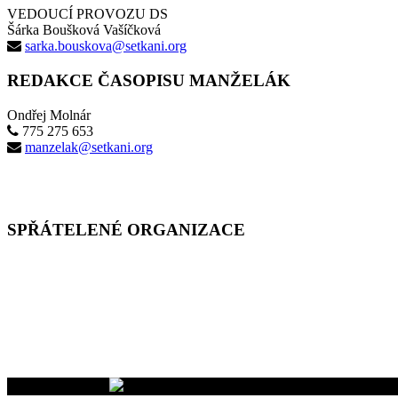
VEDOUCÍ PROVOZU DS
Šárka Boušková Vašíčková
sarka.bouskova@setkani.org
REDAKCE ČASOPISU MANŽELÁK
Ondřej Molnár
775 275 653
manzelak@setkani.org
SPŘÁTELENÉ ORGANIZACE
Vaše dary na účet
2400465447/2010
nám pomáhají uskutečňovat n