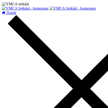
zatížení serveru
Domů