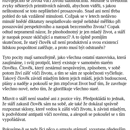
rozvíjejícího se života vůči životu slábnoucímu. Musíme si uvědomit
zvyky některých primitivních národů, abychom viděli, s jakou
nelítostností se toto nepřátelství prosazovalo. Snad ani není třeba
pohled do tak vzdálené minulosti. Cožpak se v letech nedávno
minulé hnědé diktatury neuplatňovalo stejně nelidské měřítko při
posuzování perspektivního a naopak bezcenného života? Copak
odtud nepramenil názor, že plnohodnotný je jen mladý život, a stáří
je naopak pouze skličující a matoucí? A to úplně pomíjím
skutečnost, že starý člověk už není produktivní a svou existencí
lidskou pospolitost zatěžuje, a proto musí být odstraněn?
Tyto pocity mají samozřejmě, jako všechna ostatní stanoviska, která
zaujímáme, i svůj protipól, který existuje v samotném starém
člověku. Člověk, který zestárnul nesprávným, způsobem, v sobě
potom živí zášť vůči životu, a tím se sám ze společnosti vyčleňuje.
Takový člověk závidí mladým lidem jejich mládí, jejich budoucnost,
plány a naděje a pokouší se jim ztrpčovat život buď tím, že zavrhuje
všechno nové, nebo tím, že glorifikuje všechno staré.
Mluvit o stáří není snadné ani z pozice víry. Předpokládá to jednak,
že stáří zakusil člověk sám na sobě, ale také že dokázal správně
rozpoznat sklony, které vedou k zášti vůči životu, k závisti mladým,
k podvědomé antipatii vůči novému, a alespoň se pokoušel se s tím
vypořádávat.
Pokusíme-li se tedy říci něco o smyslu stárnutí, vyvstane především