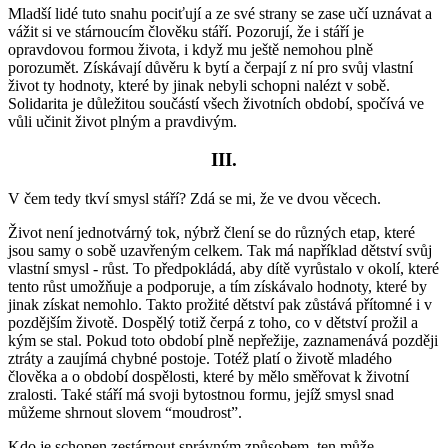
Mladší lidé tuto snahu pociťují a ze své strany se zase učí uznávat a
vážit si ve stárnoucím člověku stáří. Pozorují, že i stáří je
opravdovou formou života, i když mu ještě nemohou plně
porozumět. Získávají důvěru k bytí a čerpají z ní pro svůj vlastní
život ty hodnoty, které by jinak nebyli schopni nalézt v sobě.
Solidarita je důležitou součástí všech životních období, spočívá ve
vůli učinit život plným a pravdivým.
III.
V čem tedy tkví smysl stáří? Zdá se mi, že ve dvou věcech.
Život není jednotvárný tok, nýbrž člení se do různých etap, které
jsou samy o sobě uzavřeným celkem. Tak má například dětství svůj
vlastní smysl - růst. To předpokládá, aby dítě vyrůstalo v okolí, které
tento růst umožňuje a podporuje, a tím získávalo hodnoty, které by
jinak získat nemohlo. Takto prožité dětství pak zůstává přítomné i v
pozdějším životě. Dospělý totiž čerpá z toho, co v dětství prožil a
kým se stal. Pokud toto období plně nepřežije, zaznamenává později
ztráty a zaujímá chybné postoje. Totéž platí o životě mladého
člověka a o období dospělosti, které by mělo směřovat k životní
zralosti. Také stáří má svoji bytostnou formu, jejíž smysl snad
můžeme shrnout slovem “moudrost”.
Kdo je schopen zestárnout správným způsobem, ten může