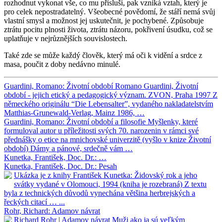
rozhodnut vykonat vše, co mu přísluší, pak vzniká vztah, který je
pro celek nepostradatelný. Všeobecné povědomí, že stáří nemá svůj
vlastní smysl a možnost jej uskutečnit, je pochybené. Způsobuje
ztrátu pocitu plnosti života, ztrátu názoru, pokřivení úsudku, což se
uplatňuje v nejrůznějších souvislostech.
Také zde se může každý člověk, který má oči k vidění a srdce z
masa, poučit z doby nedávno minulé.
Guardini, Romano: Životní období
Romano Guardini, Životní
období - jejich etický a pedagogický význam. ZVON, Praha 1997 Z
německého originálu “Die Lebensalter”, vydaného nakladatelstvím
Matthias-Grunewald-Verlag, Mainz 1986, …
Guardini, Romano: Životní období a filosofie
Myšlenky, které
formuloval autor u příležitosti svých 70. narozenin v rámci své
přednášky o etice na mnichovské univerzitě (vyšlo v knize Životní
období) Dámy a pánové, srdečně vám …
Kunetka, František, Doc. Dr.:
…
Kunetka, František, Doc. Dr.: Pesah
Ukázka je z knihy František Kunetka: Židovský rok a jeho
svátky vydané v Olomouci, 1994 (kniha je rozebraná) Z textu
byla z technických důvodů vynechána většina herbrejských a
řeckých citací … ...
Rohr, Richard: Adamov návrat
Richard Rohr | Adamov návrat Muži ako ja sú veľkým