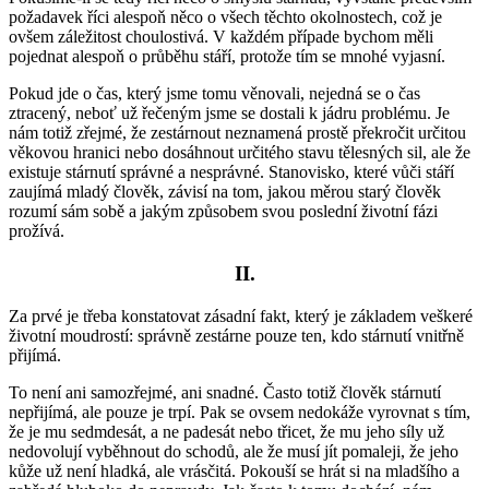
požadavek říci alespoň něco o všech těchto okolnostech, což je
ovšem záležitost choulostivá. V každém případe bychom měli
pojednat alespoň o průběhu stáří, protože tím se mnohé vyjasní.
Pokud jde o čas, který jsme tomu věnovali, nejedná se o čas
ztracený, neboť už řečeným jsme se dostali k jádru problému. Je
nám totiž zřejmé, že zestárnout neznamená prostě překročit určitou
věkovou hranici nebo dosáhnout určitého stavu tělesných sil, ale že
existuje stárnutí správné a nesprávné. Stanovisko, které vůči stáří
zaujímá mladý člověk, závisí na tom, jakou měrou starý člověk
rozumí sám sobě a jakým způsobem svou poslední životní fázi
prožívá.
II.
Za prvé je třeba konstatovat zásadní fakt, který je základem veškeré
životní moudrostí: správně zestárne pouze ten, kdo stárnutí vnitřně
přijímá.
To není ani samozřejmé, ani snadné. Často totiž člověk stárnutí
nepřijímá, ale pouze je trpí. Pak se ovsem nedokáže vyrovnat s tím,
že je mu sedmdesát, a ne padesát nebo třicet, že mu jeho síly už
nedovolují vyběhnout do schodů, ale že musí jít pomaleji, že jeho
kůže už není hladká, ale vrásčitá. Pokouší se hrát si na mladšího a