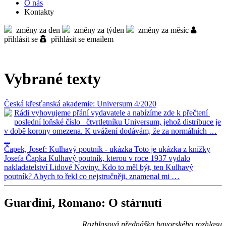
O nás
Kontakty
změny za den
změny za týden
změny za měsíc
přihlásit se
přihlásit se emailem
Vybrané texty
Česká křesťanská akademie: Universum 4/2020
Rádi vyhovujeme přání vydavatele a nabízíme zde k přečtení
poslední loňské číslo čtvrtletníku Universum, jehož distribuce je
v době korony omezena. K uvážení dodávám, že za normálních …
...
Čapek, Josef: Kulhavý poutník - ukázka
Toto je ukázka z knížky
Josefa Čapka Kulhavý poutník, kterou v roce 1937 vydalo
nakladatelství Lidové Noviny. Kdo to měl být, ten Kulhavý
poutník? Abych to řekl co nejstručněji, znamenal mi …
Guardini, Romano: O stárnutí
Rozhlasová přednáška bavorského rozhlasu