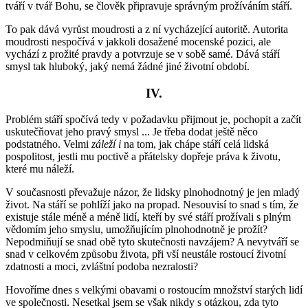
tváří v tvář Bohu, se člověk připravuje správným prožíváním stáří.
To pak dává vyrůst moudrosti a z ní vycházející autoritě. Autorita
moudrosti nespočívá v jakkoli dosažené mocenské pozici, ale
vychází z prožité pravdy a potvrzuje se v sobě samé. Dává stáří
smysl tak hluboký, jaký nemá žádné jiné životní období.
IV.
Problém stáří spočívá tedy v požadavku přijmout je, pochopit a začít
uskutečňovat jeho pravý smysl ... Je třeba dodat ještě něco
podstatného. Velmi
záleží i
na tom, jak chápe stáří celá lidská
pospolitost, jestli mu poctivě a přátelsky dopřeje práva k životu,
které mu náleží.
V současnosti převažuje názor, že lidsky plnohodnotný je jen mladý
život. Na stáří se pohlíží jako na propad. Nesouvisí to snad s tím, že
existuje stále méně a méně lidí, kteří by své stáří prožívali s plným
vědomím jeho smyslu, umožňujícím plnohodnotně je prožít?
Nepodmiňují se snad obě tyto skutečnosti navzájem? A nevytváří se
snad v celkovém způsobu života, při vší neustále rostoucí životní
zdatnosti a moci, zvláštní podoba nezralosti?
Hovoříme dnes s velkými obavami o rostoucím množství starých lidí
ve společnosti. Nesetkal jsem se však nikdy s otázkou, zda tyto