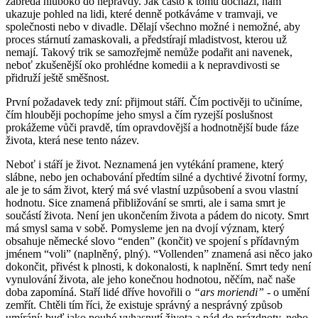
zabředá hluboko do nepravdy. Jak často k tomu dochází, nám
ukazuje pohled na lidi, které denně potkáváme v tramvaji, ve
společnosti nebo v divadle. Dělají všechno možné i nemožné, aby
proces stárnutí zamaskovali, a předstírají mladistvost, kterou už
nemají. Takový trik se samozřejmě nemůže podařit ani navenek,
neboť zkušenější oko prohlédne komedii a k nepravdivosti se
přidruží ještě směšnost.
První požadavek tedy zní: přijmout stáří. Čím poctivěji to učiníme,
čím hlouběji pochopíme jeho smysl a čím ryzejší poslušnost
prokážeme vůči pravdě, tím opravdovější a hodnotnější bude fáze
života, která nese tento název.
Neboť i stáří je život. Neznamená jen vytékání pramene, který
slábne, nebo jen ochabování předtím silné a dychtivé životní formy,
ale je to sám život, který má své vlastní uzpůsobení a svou vlastní
hodnotu. Sice znamená přibližování se smrti, ale i sama smrt je
součástí života. Není jen ukončením života a pádem do nicoty. Smrt
má smysl sama v sobě. Pomysleme jen na dvojí význam, který
obsahuje německé slovo “enden” (končit) ve spojení s přídavným
jménem “voli” (naplněný, plný). “Vollenden” znamená asi něco jako
dokončit, přivést k plnosti, k dokonalosti, k naplnění. Smrt tedy není
vynulování života, ale jeho konečnou hodnotou, něčím, nač naše
doba zapomíná. Staří lidé dříve hovořili o
“ars moriendi” -
o umění
zemřít. Chtěli tím říci, že existuje správný a nesprávný způsob
umírání: buď jako pouhé vyhasnutí života a pád do prázdnoty, nebo