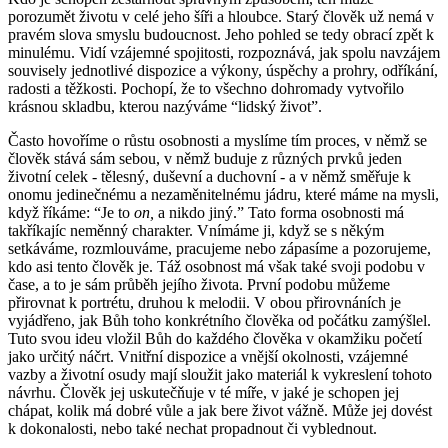
porozumět životu v celé jeho šíři a hloubce. Starý člověk už nemá v
pravém slova smyslu budoucnost. Jeho pohled se tedy obrací zpět k
minulému. Vidí vzájemné spojitosti, rozpoznává, jak spolu navzájem
souvisely jednotlivé dispozice a výkony, úspěchy a prohry, odříkání,
radosti a těžkosti. Pochopí, že to všechno dohromady vytvořilo
krásnou skladbu, kterou nazýváme “lidský život”.
Často hovoříme o růstu osobnosti a myslíme tím proces, v němž se
člověk stává sám sebou, v němž buduje z různých prvků jeden
životní celek - tělesný, duševní a duchovní - a v němž směřuje k
onomu jedinečnému a nezaměnitelnému jádru, které máme na mysli,
když říkáme: “Je to
on,
a nikdo jiný.” Tato forma osobnosti má
takříkajíc neměnný charakter. Vnímáme ji, když se s někým
setkáváme, rozmlouváme, pracujeme nebo zápasíme a pozorujeme,
kdo asi tento člověk je. Táž osobnost má však také svoji podobu v
čase, a to je sám průběh jejího života. První podobu můžeme
přirovnat k portrétu, druhou k melodii. V obou přirovnáních je
vyjádřeno, jak Bůh toho konkrétního člověka od počátku zamýšlel.
Tuto svou ideu vložil Bůh do každého člověka v okamžiku početí
jako určitý náčrt. Vnitřní dispozice a vnější okolnosti, vzájemné
vazby a životní osudy mají sloužit jako materiál k vykreslení tohoto
návrhu. Člověk jej uskutečňuje v té míře, v jaké je schopen jej
chápat, kolik má dobré vůle a jak bere život vážně. Může jej dovést
k dokonalosti, nebo také nechat propadnout či vyblednout.