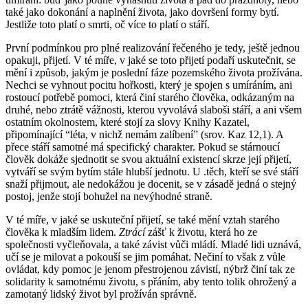
také jako dokonání a naplnění života, jako dovršení formy bytí.
Jestliže toto platí o smrti, oč více to platí o stáří.
První podmínkou pro plné realizování řečeného je tedy, ještě jednou
opakuji, přijetí. V té míře, v jaké se toto přijetí podaří uskutečnit, se
mění i způsob, jakým je poslední fáze pozemského života prožívána.
Nechci se vyhnout pocitu hořkosti, který je spojen s umíráním, ani
rostoucí potřebě pomoci, která činí starého člověka, odkázaným na
druhé, nebo ztrátě vážnosti, kterou vyvolává slaboši stáří, a ani všem
ostatním okolnostem, které stojí za slovy Knihy Kazatel,
připomínající “léta, v nichž nemám zalíbení” (srov. Kaz 12,1). A
přece stáří samotné má specifický charakter. Pokud se stárnoucí
člověk dokáže sjednotit se svou aktuální existencí skrze její přijetí,
vytváří se svým bytím stále hlubší jednotu. U .těch, kteří se své stáří
snaží přijmout, ale nedokážou je docenit, se v zásadě jedná o stejný
postoj, jenže stojí bohužel na nevýhodné straně.
V té míře, v jaké se uskuteční přijetí, se také mění vztah starého
člověka k mladším lidem.
Ztrácí
zášť k životu, která ho ze
společnosti vyčleňovala, a také závist vůči mládí. Mladé lidi uznává,
učí se je milovat a pokouší se jim pomáhat. Nečiní to však z vůle
ovládat, kdy pomoc je jenom přestrojenou závistí, nýbrž činí tak ze
solidarity k samotnému životu, s přáním, aby tento tolik ohrožený a
zamotaný lidský život byl prožíván správně.