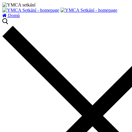
zatížení serveru
Domů