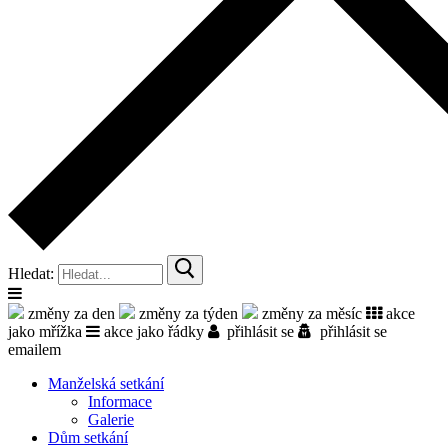
Hledat:
změny za den
změny za týden
změny za měsíc
akce
jako mřížka
akce jako řádky
přihlásit se
přihlásit se
emailem
Manželská setkání
Informace
Galerie
Dům setkání