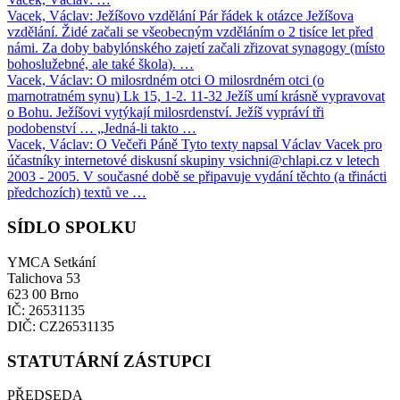
Vacek, Václav: Ježíšovo vzdělání
Pár řádek k otázce Ježíšova
vzdělání. Židé začali se všeobecným vzděláním o 2 tisíce let před
námi. Za doby babylónského zajetí začali zřizovat synagogy (místo
bohoslužebné, ale také škola). …
Vacek, Václav: O milosrdném otci
O milosrdném otci (o
marnotratném synu) Lk 15, 1-2. 11-32 Ježíš umí krásně vypravovat
o Bohu. Ježíšovi vytýkají milosrdenství. Ježíš vypráví tři
podobenství … „Jedná-li takto …
Vacek, Václav: O Večeři Páně
Tyto texty napsal Václav Vacek pro
účastníky internetové diskusní skupiny vsichni@chlapi.cz v letech
2003 - 2005. V současné době se připavuje vydání těchto (a třinácti
předchozích) textů ve …
SÍDLO SPOLKU
YMCA Setkání
Talichova 53
623 00 Brno
IČ: 26531135
DIČ: CZ26531135
STATUTÁRNÍ ZÁSTUPCI
PŘEDSEDA