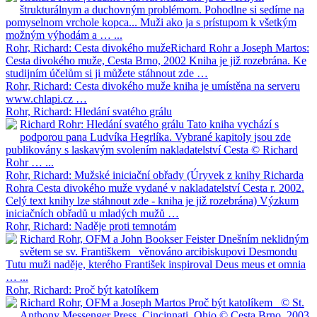
štrukturálnym a duchovným problémom. Pohodlne si sedíme na
pomyselnom vrchole kopca... Muži ako ja s prístupom k všetkým
možným výhodám a … ...
Rohr, Richard: Cesta divokého muže
Richard Rohr a Joseph Martos:
Cesta divokého muže, Cesta Brno, 2002 Kniha je již rozebrána. Ke
studijním účelům si ji můžete stáhnout zde …
Rohr, Richard: Cesta divokého muže
kniha je umístěna na serveru
www.chlapi.cz …
Rohr, Richard: Hledání svatého grálu
Richard Rohr: Hledání svatého grálu Tato kniha vychází s
podporou pana Ludvíka Hegrlíka. Vybrané kapitoly jsou zde
publikovány s laskavým svolením nakladatelství Cesta © Richard
Rohr … ...
Rohr, Richard: Mužské iniciační obřady
(Úryvek z knihy Richarda
Rohra Cesta divokého muže vydané v nakladatelství Cesta r. 2002.
Celý text knihy lze stáhnout zde - kniha je již rozebrána) Výzkum
iniciačních obřadů u mladých mužů …
Rohr, Richard: Naděje proti temnotám
Richard Rohr, OFM a John Bookser Feister Dnešním neklidným
světem se sv. Františkem věnováno arcibiskupovi Desmondu
Tutu muži naděje, kterého František inspiroval Deus meus et omnia
… ...
Rohr, Richard: Proč být katolíkem
Richard Rohr, OFM a Joseph Martos Proč být katolíkem © St.
Anthony Messenger Press, Cincinnati, Ohio © Cesta Brno, 2003