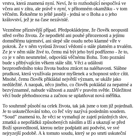
vrstva, která znamená nyní. Neví, že to rozhodující nespočívá ve
včera ani v zítra, ale právě v
nyní,
v přítomném okamžiku - v tom
věčném. Řekněme to ještě jasněji - jedná se o Boha a o jeho
království, jež je na čase nezávislé.
Vezměme příznivější případ. Předpokládejme, že člověk neopustil
střed svého života. Že nepodlehl ani pouhé přirozenosti a jejímu
domnělému tajemství, ani slepé síle osudu nebo klamné víře v
pokrok. Že v něm vyrůstá živoucí vědomí o stále platném a trvalém.
Ze je v něm stále živé to, čemu má být jeho bytí podřízeno - že to,
co je v něm nesmrtelné, odpovídá věčnému Bohu. Toto poznání
bude s přibývajícím věkem stále sílit. Věci a události
bezprostředního toku života budou ztrácet na naléhavosti. Slábne
prudkost, která využívala prostor myšlenek a schopnost srdce cítit.
Mnohé, čemu člověk přikládal největší význam, se ukáže jako
nedůležité. A naopak, něco jiného, co člověk pokládal za nepatrné a
bezvýznamné, nabude vážnosti a
zazáří v
pravém světle. Důležitost
věcí bude přehodnocena a začnou se uplatňovat nová měřítka.
To souhrnně působí na celek života, tak jak jsme o tom již pojednali.
Je to uskutečňování toho, co řeč víry nazývá posledním soudem.
“Soud” znamená to, že věci se vymaňují ze zajetí prázdných slov,
zmatků a nepořádků způsobených násilím a lží a ukazují se před
Boží spravedlností, kterou nelze podplatit ani podvést, ve své
nejryzejší podobě. A k tomuto soudu, který se po smrti uskuteční