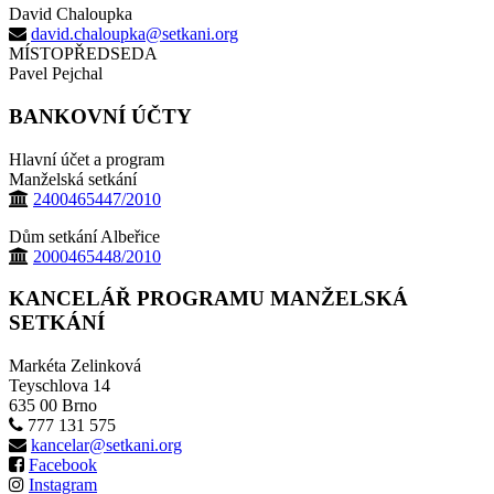
David Chaloupka
david.chaloupka@setkani.org
MÍSTOPŘEDSEDA
Pavel Pejchal
BANKOVNÍ ÚČTY
Hlavní účet a program
Manželská setkání
2400465447/2010
Dům setkání Albeřice
2000465448/2010
KANCELÁŘ PROGRAMU MANŽELSKÁ
SETKÁNÍ
Markéta Zelinková
Teyschlova 14
635 00 Brno
777 131 575
kancelar@setkani.org
Facebook
Instagram