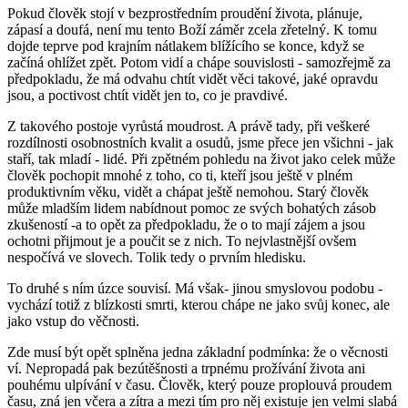
Pokud člověk stojí v bezprostředním proudění života, plánuje,
zápasí a doufá, není mu tento Boží záměr zcela zřetelný. K tomu
dojde teprve pod krajním nátlakem blížícího se konce, když se
začíná ohlížet zpět. Potom vidí a chápe souvislosti - samozřejmě za
předpokladu, že má odvahu chtít vidět věci takové, jaké opravdu
jsou, a poctivost chtít vidět jen to, co je pravdivé.
Z takového postoje vyrůstá moudrost. A právě tady, při veškeré
rozdílnosti osobnostních kvalit a osudů, jsme přece jen všichni - jak
staří, tak mladí - lidé. Při zpětném pohledu na život jako celek může
člověk pochopit mnohé z toho, co ti, kteří jsou ještě v plném
produktivním věku, vidět a chápat ještě nemohou. Starý člověk
může mladším lidem nabídnout pomoc ze svých bohatých zásob
zkušeností -a to opět za předpokladu, že o to mají zájem a jsou
ochotni přijmout je a poučit se z nich. To nejvlastnější ovšem
nespočívá ve slovech. Tolik tedy o prvním hledisku.
To druhé s ním úzce souvisí. Má však- jinou smyslovou podobu -
vychází totiž z blízkosti smrti, kterou chápe ne jako svůj konec, ale
jako vstup do věčnosti.
Zde musí být opět splněna jedna základní podmínka: že o věcnosti
ví. Nepropadá pak bezútěšnosti a trpnému prožívání života ani
pouhému ulpívání v času. Člověk, který pouze proplouvá proudem
času, zná jen včera a zítra a mezi tím pro něj existuje jen velmi slabá