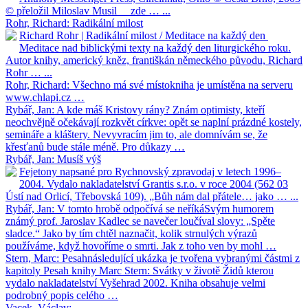
© přeložil Miloslav Musil zde … ...
Rohr, Richard: Radikální milost
Richard Rohr | Radikální milost / Meditace na každý den
Meditace nad biblickými texty na každý den liturgického roku.
Autor knihy, americký kněz, františkán německého původu, Richard
Rohr … ...
Rohr, Richard: Všechno má své místo
kniha je umístěna na serveru
www.chlapi.cz …
Rybář, Jan: A kde máš Kristovy rány?
Znám optimisty, kteří
neochvějně očekávají rozkvět církve: opět se naplní prázdné kostely,
semináře a kláštery. Nevyvracím jim to, ale domnívám se, že
křesťanů bude stále méně. Pro důkazy …
Rybář, Jan: Musíš výš
Fejetony napsané pro Rychnovský zpravodaj v letech 1996–
2004. Vydalo nakladatelství Grantis s.r.o. v roce 2004 (562 03
Ústí nad Orlicí, Třebovská 109). „Bůh nám dal přátele… jako … ...
Rybář, Jan: V tomto hrobě odpočívá se neříká
Svým humorem
známý prof. Jaroslav Kadlec se navečer loučíval slovy: „Spěte
sladce.“ Jako by tím chtěl naznačit, kolik strnulých výrazů
používáme, když hovoříme o smrti. Jak z toho ven by mohl …
Stern, Marc: Pesah
následující ukázka je tvořena vybranými částmi z
kapitoly Pesah knihy Marc Stern: Svátky v životě Židů kterou
vydalo nakladatelství Vyšehrad 2002. Kniha obsahuje velmi
podrobný popis celého …
Vacek, Václav:
…