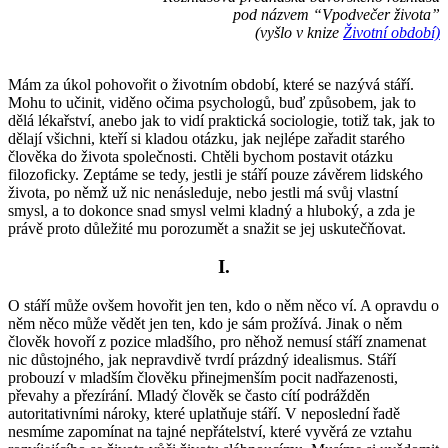
pod názvem “Vpodvečer života”
(vyšlo v knize
Životní období)
Mám za úkol pohovořit o životním období, které se nazývá stáří.
Mohu to učinit, viděno očima psychologů, buď způsobem, jak to
dělá lékařství, anebo jak to vidí praktická sociologie, totiž tak, jak to
dělají všichni, kteří si kladou otázku, jak nejlépe zařadit starého
člověka do života společnosti. Chtěli bychom postavit otázku
filozoficky. Zeptáme se tedy, jestli je stáří pouze závěrem lidského
života, po němž už nic nenásleduje, nebo jestli má svůj vlastní
smysl, a to dokonce snad smysl velmi kladný a hluboký, a zda je
právě proto důležité mu porozumět a snažit se jej uskutečňovat.
I.
O stáří může ovšem hovořit jen ten, kdo o něm něco ví. A opravdu o
něm něco může vědět jen ten, kdo je sám prožívá. Jinak o něm
člověk hovoří z pozice mladšího, pro něhož nemusí stáří znamenat
nic důstojného, jak nepravdivě tvrdí prázdný idealismus. Stáří
probouzí v mladším člověku přinejmenším pocit nadřazenosti,
převahy a přezírání. Mladý člověk se často cítí podrážděn
autoritativními nároky, které uplatňuje stáří. V neposlední řadě
nesmíme zapomínat na tajné nepřátelství, které vyvěrá ze vztahu