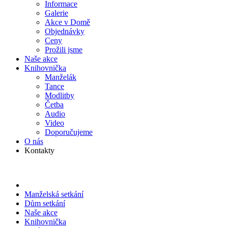
Informace
Galerie
Akce v Domě
Objed­návky
Ceny
Prožili jsme
Naše akce
Knihov­nička
Manželák
Tance
Modlitby
Četba
Audio
Video
Doporu­čujeme
O nás
Kontakty
Manželská setkání
Dům setkání
Naše akce
Knihov­nička