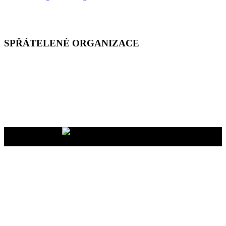
SPŘÁTELENÉ ORGANIZACE
Vaše dary na účet
2400465447/2010
nám pomáhají uskutečňovat
naše programy pro vás i vaše blízké
YMCA Setkání, 2026