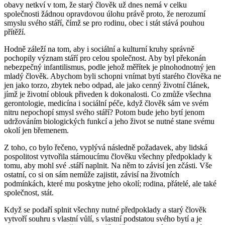
obavy netkví v tom, že starý člověk už dnes nemá v celku
společnosti žádnou opravdovou úlohu právě proto, že nerozumí
smyslu svého stáří, čímž se pro rodinu, obec i stát stává pouhou
přítěží.
Hodně záleží na tom, aby i sociální a kulturní kruhy správně
pochopily význam stáří pro celou společnost. Aby byl překonán
nebezpečný infantilismus, podle jehož měřítek je plnohodnotný jen
mladý člověk. Abychom byli schopni vnímat bytí starého člověka ne
jen jako torzo, zbytek nebo odpad, ale jako cenný životní článek,
jímž je životní oblouk přiveden k dokonalosti. Co zmůže všechna
gerontologie, medicína i sociální péče, když člověk sám ve svém
nitru nepochopí smysl svého stáří? Potom bude jeho bytí jenom
udržováním biologických funkcí a jeho život se nutné stane svému
okolí jen břemenem.
Z toho, co bylo řečeno, vyplývá následně požadavek, aby lidská
pospolitost vytvořila stárnoucímu člověku všechny předpoklady k
tomu, aby mohl své .stáří naplnit. Na něm to závisí jen zčásti. Vše
ostatní, co si on sám nemůže zajistit, závisí na životních
podmínkách, které mu poskytne jeho okolí; rodina, přátelé, ale také
společnost, stát.
Když se podaří splnit všechny nutné předpoklady a starý člověk
vytvoří souhru s vlastní vůlí, s vlastní podstatou svého bytí a je