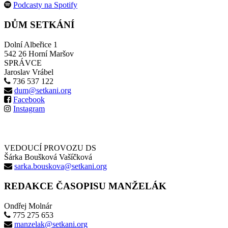
Podcasty na Spotify
DŮM SETKÁNÍ
Dolní Albeřice 1
542 26 Horní Maršov
SPRÁVCE
Jaroslav Vrábel
736 537 122
dum@setkani.org
Facebook
Instagram
VEDOUCÍ PROVOZU DS
Šárka Boušková Vašíčková
sarka.bouskova@setkani.org
REDAKCE ČASOPISU MANŽELÁK
Ondřej Molnár
775 275 653
manzelak@setkani.org