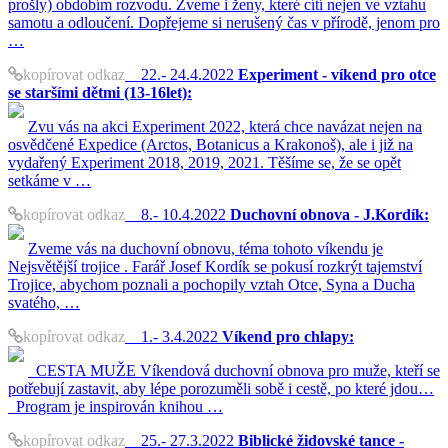
prošly) obdobím rozvodu. Zveme i ženy, které cítí nejen ve vztahu
samotu a odloučení. Dopřejeme si nerušený čas v přírodě, jenom pro
…
kopírovat odkaz
22.- 24.4.2022
Experiment - víkend pro otce
se staršími dětmi (13-16let):
Zvu vás na akci Experiment 2022, která chce navázat nejen na
osvědčené Expedice (Arctos, Botanicus a Krakonoš), ale i již na
vydařený Experiment 2018, 2019, 2021. Těšíme se, že se opět
setkáme v …
kopírovat odkaz
8.- 10.4.2022
Duchovní obnova - J.Kordík:
Zveme vás na duchovní obnovu, téma tohoto víkendu je
Nejsvětější trojice . Farář Josef Kordík se pokusí rozkrýt tajemství
Trojice, abychom poznali a pochopily vztah Otce, Syna a Ducha
svatého, …
kopírovat odkaz
1.- 3.4.2022
Víkend pro chlapy:
CESTA MUŽE Víkendová duchovní obnova pro muže, kteří se
potřebují zastavit, aby lépe porozuměli sobě i cestě, po které jdou…
Program je inspirován knihou …
kopírovat odkaz
25.- 27.3.2022
Biblické židovské tance -