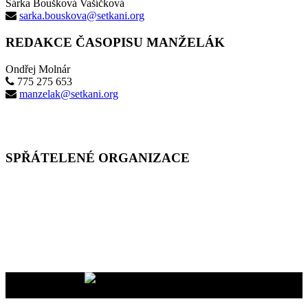
Šárka Boušková Vašíčková
sarka.bouskova@setkani.org
REDAKCE ČASOPISU MANŽELÁK
Ondřej Molnár
775 275 653
manzelak@setkani.org
SPŘÁTELENÉ ORGANIZACE
Vaše dary na účet
2400465447/2010
nám pomáhají uskutečňovat
naše programy pro vás i vaše blízké
YMCA Setkání, 2026