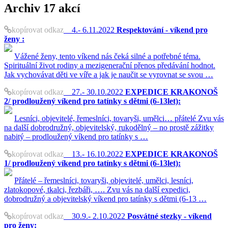
Archiv
17 akcí
kopírovat odkaz
4.- 6.11.2022
Respektování - víkend pro
ženy :
Vážené ženy, tento víkend nás čeká silné a potřebné téma.
Spirituální život rodiny a mezigenerační přenos předávání hodnot.
Jak vychovávat děti ve víře a jak je naučit se vyrovnat se svou …
kopírovat odkaz
27.- 30.10.2022
EXPEDICE KRAKONOŠ
2/ prodloužený víkend pro tatínky s dětmi (6-13let):
Lesníci, objevitelé, řemeslníci, tovaryši, umělci… přátelé Zvu vás
na další dobrodružný, objevitelský, rukodělný – no prostě zážitky
nabitý – prodloužený víkend pro tatínky s …
kopírovat odkaz
13.- 16.10.2022
EXPEDICE KRAKONOŠ
1/ prodloužený víkend pro tatínky s dětmi (6-13let):
Přátelé – řemeslníci, tovaryši, objevitelé, umělci, lesníci,
zlatokopové, tkalci, řezbáři, …. Zvu vás na další expedici,
dobrodružný a objevitelský víkend pro tatínky s dětmi (6-13 …
kopírovat odkaz
30.9.- 2.10.2022
Posvátné stezky - víkend
pro ženy: