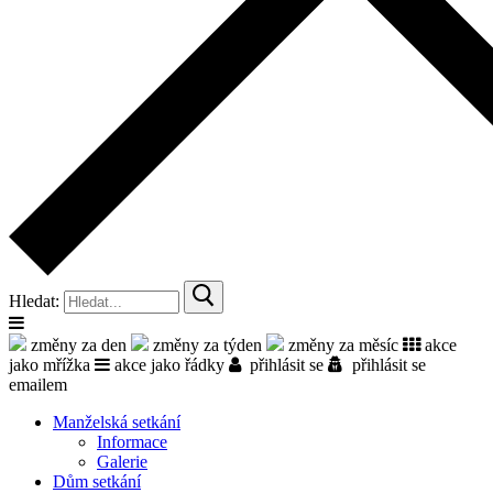
Hledat:
změny za den
změny za týden
změny za měsíc
akce
jako mřížka
akce jako řádky
přihlásit se
přihlásit se
emailem
Manželská setkání
Informace
Galerie
Dům setkání