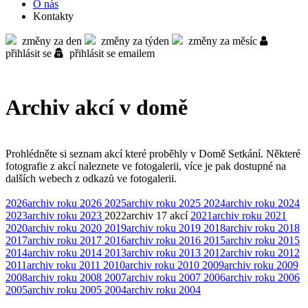
O nás
Kontakty
změny za den
změny za týden
změny za měsíc
přihlásit se
přihlásit se emailem
Archiv akcí v domě
Prohlédněte si seznam akcí které proběhly v Domě Setkání. Některé
fotografie z akcí naleznete ve fotogalerii, více je pak dostupné na
dalších webech z odkazů ve fotogalerii.
2026
archiv roku 2026
2025
archiv roku 2025
2024
archiv roku 2024
2023
archiv roku 2023
2022
archiv
17 akcí
2021
archiv roku 2021
2020
archiv roku 2020
2019
archiv roku 2019
2018
archiv roku 2018
2017
archiv roku 2017
2016
archiv roku 2016
2015
archiv roku 2015
2014
archiv roku 2014
2013
archiv roku 2013
2012
archiv roku 2012
2011
archiv roku 2011
2010
archiv roku 2010
2009
archiv roku 2009
2008
archiv roku 2008
2007
archiv roku 2007
2006
archiv roku 2006
2005
archiv roku 2005
2004
archiv roku 2004