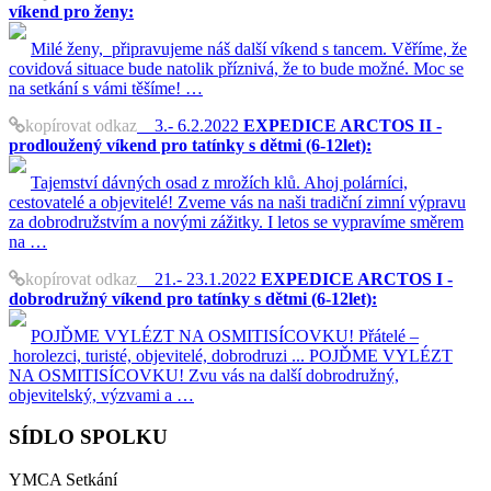
víkend pro ženy:
Milé ženy, připravujeme náš další víkend s tancem. Věříme, že
covidová situace bude natolik příznivá, že to bude možné. Moc se
na setkání s vámi těšíme! …
kopírovat odkaz
3.- 6.2.2022
EXPEDICE ARCTOS II -
prodloužený víkend pro tatínky s dětmi (6-12let):
Tajemství dávných osad z mrožích klů. Ahoj polárníci,
cestovatelé a objevitelé! Zveme vás na naši tradiční zimní výpravu
za dobrodružstvím a novými zážitky. I letos se vypravíme směrem
na …
kopírovat odkaz
21.- 23.1.2022
EXPEDICE ARCTOS I -
dobrodružný víkend pro tatínky s dětmi (6-12let):
POJĎME VYLÉZT NA OSMITISÍCOVKU! Přátelé –
horolezci, turisté, objevitelé, dobrodruzi ... POJĎME VYLÉZT
NA OSMITISÍCOVKU! Zvu vás na další dobrodružný,
objevitelský, výzvami a …
SÍDLO SPOLKU
YMCA Setkání