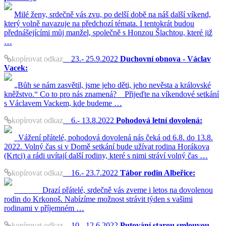
Milé ženy, srdečně vás zvu, po delší době na náš další víkend,
který volně navazuje na předchozí témata. I tentokrát budou
přednášejícími můj manžel, společně s Honzou Šlachtou, které již
…
kopírovat odkaz
23.- 25.9.2022
Duchovní obnova - Václav
Vacek:
„Bůh se nám zasvětil, jsme jeho děti, jeho nevěsta a královské
kněžstvo.“ Co to pro nás znamená? Přijeďte na víkendové setkání
s Václavem Vackem, kde budeme …
kopírovat odkaz
6.- 13.8.2022
Pohodová letní dovolená:
Vážení přátelé, pohodová dovolená nás čeká od 6.8. do 13.8.
2022. Volný čas si v Domě setkání bude užívat rodina Horákova
(Krtci) a rádi uvítají další rodiny, které s nimi stráví volný čas …
kopírovat odkaz
16.- 23.7.2022
Tábor rodin Albeřice:
Drazí přátelé, srdečně vás zveme i letos na dovolenou
rodin do Krkonoš. Nabízíme možnost strávit týden s vašimi
rodinami v příjemném …
kopírovat odkaz
10.- 12.6.2022
Putování starou smlouvou -