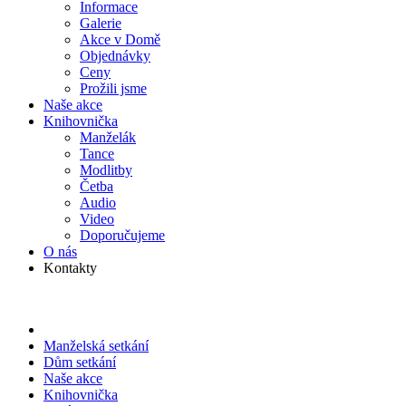
Informace
Galerie
Akce v Domě
Objed­návky
Ceny
Prožili jsme
Naše akce
Knihov­nička
Manželák
Tance
Modlitby
Četba
Audio
Video
Doporu­čujeme
O nás
Kontakty
Manželská setkání
Dům setkání
Naše akce
Knihov­nička