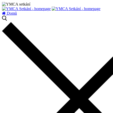
zatížení serveru
Domů