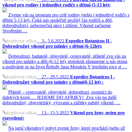
víkend pro rodiny i jednotlivé rodiče s dětmi (5-13 let):
Zveme vás na program pro celé rodiny (nebo i jednotlivé rodiče s
dětmi 5-13 let). Čeká nás společně prožitý čas rodičů a dětí,
dobrodružství, nebezpečná akce i ztišení. Víkend začneme
Stvořením …
kopírovat odkaz
3.- 5.6.2022
Expedice Botanicus II -
Dobrodružný víkend pro tatínky s dětmi (6-12let):
Dobrodruzi, badatelé, objevitelé, cestovatelé, přátelé zvu vás na
víkend pro tatínky a děti (6-12 let), tentokrát zůstaneme u nás doma
a podíváme se na život Řehoře Jana Mendela V letošním roce si …
kopírovat odkaz
27.- 29.5.2022
Expedice Botanicus I -
Dobrodružný víkend pro tatínky s dětmi(6-12 let) :
Přátelé – cestovatelé, objevitelé, dobrodruzi, poutníci do
dalekých krajů…. JEDEME DO AFRIKY! Zvu vás na další
dobrodružný, objevitelský, výzvami a zážitky nabitý víkend. …
kopírovat odkaz
13.- 15.5.2022
Víkend pro ženy, nejen pro
rozvedené:
Na jarní víkendový pobyt zveme ženy, které prochází (nebo už