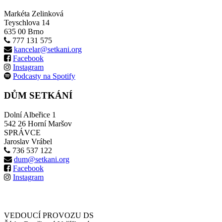
Markéta Zelinková
Teyschlova 14
635 00 Brno
777 131 575
kancelar@setkani.org
Facebook
Instagram
Podcasty na Spotify
DŮM SETKÁNÍ
Dolní Albeřice 1
542 26 Horní Maršov
SPRÁVCE
Jaroslav Vrábel
736 537 122
dum@setkani.org
Facebook
Instagram
VEDOUCÍ PROVOZU DS