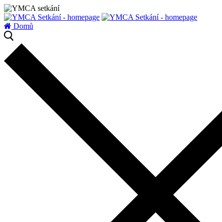
zatížení serveru
Domů