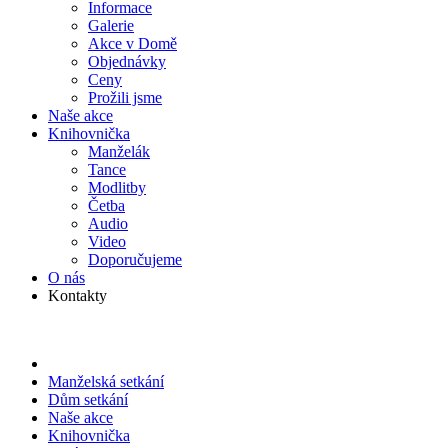
Informace
Galerie
Akce v Domě
Objed­návky
Ceny
Prožili jsme
Naše akce
Knihov­nička
Manželák
Tance
Modlitby
Četba
Audio
Video
Doporu­čujeme
O nás
Kontakty
Manželská setkání
Dům setkání
Naše akce
Knihov­nička