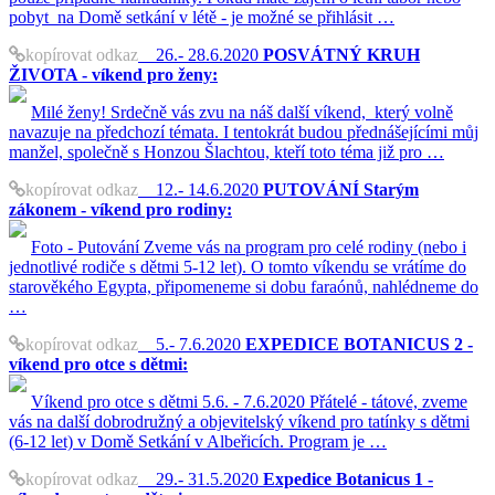
pobyt na Domě setkání v létě - je možné se přihlásit …
kopírovat odkaz
26.- 28.6.2020
POSVÁTNÝ KRUH
ŽIVOTA - víkend pro ženy:
Milé ženy! Srdečně vás zvu na náš další víkend, který volně
navazuje na předchozí témata. I tentokrát budou přednášejícími můj
manžel, společně s Honzou Šlachtou, kteří toto téma již pro …
kopírovat odkaz
12.- 14.6.2020
PUTOVÁNÍ Starým
zákonem - víkend pro rodiny:
Foto - Putování Zveme vás na program pro celé rodiny (nebo i
jednotlivé rodiče s dětmi 5-12 let). O tomto víkendu se vrátíme do
starověkého Egypta, připomeneme si dobu faraónů, nahlédneme do
…
kopírovat odkaz
5.- 7.6.2020
EXPEDICE BOTANICUS 2 -
víkend pro otce s dětmi:
Víkend pro otce s dětmi 5.6. - 7.6.2020 Přátelé - tátové, zveme
vás na další dobrodružný a objevitelský víkend pro tatínky s dětmi
(6-12 let) v Domě Setkání v Albeřicích. Program je …
kopírovat odkaz
29.- 31.5.2020
Expedice Botanicus 1 -