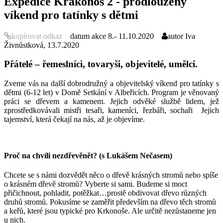
Expedice Krakonoš 2 - prodloužený
víkend pro tatínky s dětmi
kopírovat odkaz
datum akce
8.- 11.10.2020
autor
Iva
Živnůstková, 13.7.2020
Přátelé – řemeslníci, tovaryši, objevitelé, umělci.
Zveme vás na další dobrodružný a objevitelský víkend pro tatínky s
dětmi (6-12 let) v Domě Setkání v Albeřicích. Program je věnovaný
práci se dřevem a kamenem. Jejich odvěké službě lidem, jež
zprostředkovávali mistři tesaři, kameníci, řezbáři, sochaři Jejich
tajemství, která čekají na nás, až je objevíme.
Proč na chvíli nezdřevěnět? (s Lukášem Nečasem)
Chcete se s námi dozvědět něco o dřevě krásných stromů nebo spíše
o krásném dřevě stromů? Vyberte si sami. Budeme si moct
přičichnout, pohladit, potěžkat…prostě obdivovat dřevo různých
druhů stromů. Pokusíme se zaměřit především na dřevo těch stromů
a keřů, které jsou typické pro Krkonoše. Ale určitě nezůstaneme jen
u nich.