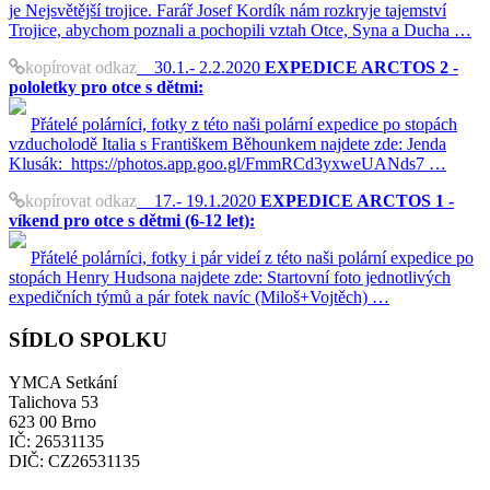
je Nejsvětější trojice. Farář Josef Kordík nám rozkryje tajemství
Trojice, abychom poznali a pochopili vztah Otce, Syna a Ducha …
kopírovat odkaz
30.1.- 2.2.2020
EXPEDICE ARCTOS 2 -
pololetky pro otce s dětmi:
Přátelé polárníci, fotky z této naši polární expedice po stopách
vzducholodě Italia s Františkem Běhounkem najdete zde: Jenda
Klusák: https://photos.app.goo.gl/FmmRCd3yxweUANds7 …
kopírovat odkaz
17.- 19.1.2020
EXPEDICE ARCTOS 1 -
víkend pro otce s dětmi (6-12 let):
Přátelé polárníci, fotky i pár videí z této naši polární expedice po
stopách Henry Hudsona najdete zde: Startovní foto jednotlivých
expedičních týmů a pár fotek navíc (Miloš+Vojtěch) …
SÍDLO SPOLKU
YMCA Setkání
Talichova 53
623 00 Brno
IČ: 26531135
DIČ: CZ26531135