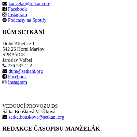
kancelar@setkani.org
Facebook
Instagram
Podcasty na Spotify
DŮM SETKÁNÍ
Dolní Albeřice 1
542 26 Horní Maršov
SPRÁVCE
Jaroslav Vrábel
736 537 122
dum@setkani.org
Facebook
Instagram
VEDOUCÍ PROVOZU DS
Šárka Boušková Vašíčková
sarka.bouskova@setkani.org
REDAKCE ČASOPISU MANŽELÁK