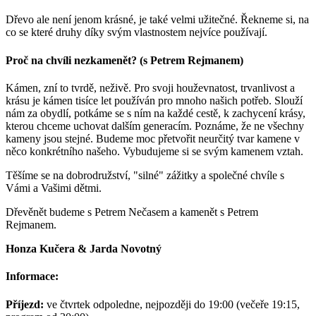
Dřevo ale není jenom krásné, je také velmi užitečné. Řekneme si, na
co se které druhy díky svým vlastnostem nejvíce používají.
Proč na chvíli nezkamenět? (s Petrem Rejmanem)
Kámen, zní to tvrdě, neživě. Pro svoji houževnatost, trvanlivost a
krásu je kámen tisíce let používán pro mnoho našich potřeb. Slouží
nám za obydlí, potkáme se s ním na každé cestě, k zachycení krásy,
kterou chceme uchovat dalším generacím. Poznáme, že ne všechny
kameny jsou stejné. Budeme moc přetvořit neurčitý tvar kamene v
něco konkrétního našeho. Vybudujeme si se svým kamenem vztah.
Těšíme se na dobrodružství, "silné" zážitky a společné chvíle s
Vámi a Vašimi dětmi.
Dřevěnět budeme s Petrem Nečasem a kamenět s Petrem
Rejmanem.
Honza Kučera & Jarda Novotný
Informace:
Příjezd:
ve čtvrtek odpoledne, nejpozději do 19:00 (večeře 19:15,