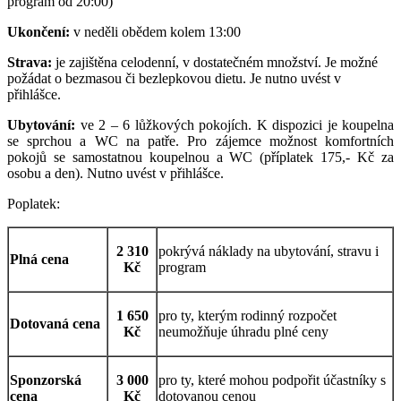
program od 20:00)
Ukončení:
v neděli obědem kolem 13:00
Strava:
je zajištěna celodenní, v dostatečném množství. Je možné
požádat o bezmasou či bezlepkovou dietu. Je nutno uvést v
přihlášce.
Ubytování:
ve 2 – 6 lůžkových pokojích. K dispozici je koupelna
se sprchou a WC na patře. Pro zájemce možnost komfortních
pokojů se samostatnou koupelnou a WC (příplatek 175,- Kč za
osobu a den). Nutno uvést v přihlášce.
Poplatek:
2 310
pokrývá náklady na ubytování, stravu i
Plná cena
Kč
program
1 650
pro ty, kterým rodinný rozpočet
Dotovaná cena
Kč
neumožňuje úhradu plné ceny
Sponzorská
3 000
pro ty, které mohou podpořit účastníky s
cena
Kč
dotovanou cenou