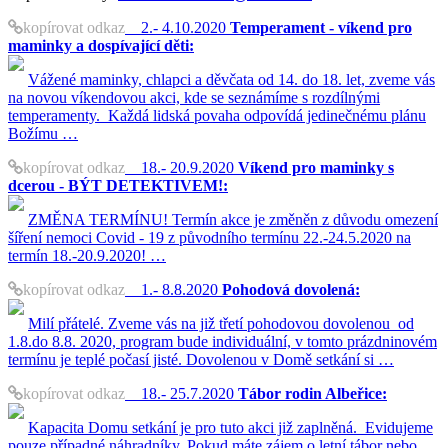
kopírovat odkaz
2.- 4.10.2020
Temperament - víkend pro
maminky a dospívající děti:
Vážené maminky, chlapci a děvčata od 14. do 18. let, zveme vás
na novou víkendovou akci, kde se seznámíme s rozdílnými
temperamenty. Každá lidská povaha odpovídá jedinečnému plánu
Božímu …
kopírovat odkaz
18.- 20.9.2020
Víkend pro maminky s
dcerou - BÝT DETEKTIVEM!:
ZMĚNA TERMÍNU! Termín akce je změněn z důvodu omezení
šíření nemoci Covid - 19 z původního termínu 22.-24.5.2020 na
termín 18.-20.9.2020! …
kopírovat odkaz
1.- 8.8.2020
Pohodová dovolená:
Milí přátelé. Zveme vás na již třetí pohodovou dovolenou od
1.8.do 8.8. 2020, program bude individuální, v tomto prázdninovém
termínu je teplé počasí jisté. Dovolenou v Domě setkání si …
kopírovat odkaz
18.- 25.7.2020
Tábor rodin Albeřice:
Kapacita Domu setkání je pro tuto akci již zaplněná. Evidujeme
pouze případné náhradníky. Pokud máte zájem o letní tábor nebo