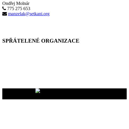
Ondřej Molnár
775 275 653
manzelak@setkani.org
SPŘÁTELENÉ ORGANIZACE
Vaše dary na účet
2400465447/2010
nám pomáhají uskutečňovat
naše programy pro vás i vaše blízké
YMCA Setkání, 2026