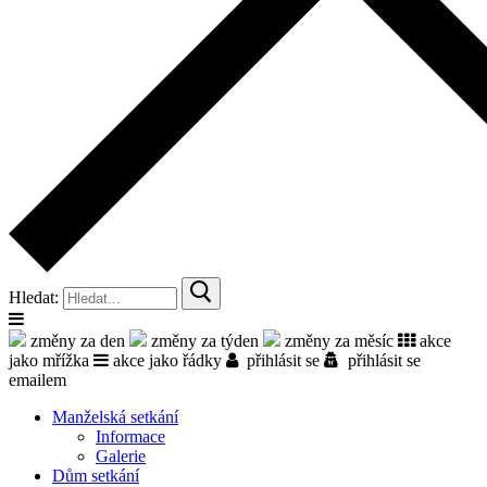
Hledat:
změny za den
změny za týden
změny za měsíc
akce
jako mřížka
akce jako řádky
přihlásit se
přihlásit se
emailem
Manželská setkání
Informace
Galerie
Dům setkání