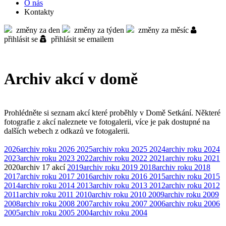
O nás
Kontakty
změny za den
změny za týden
změny za měsíc
přihlásit se
přihlásit se emailem
Archiv akcí v domě
Prohlédněte si seznam akcí které proběhly v Domě Setkání. Některé
fotografie z akcí naleznete ve fotogalerii, více je pak dostupné na
dalších webech z odkazů ve fotogalerii.
2026
archiv roku 2026
2025
archiv roku 2025
2024
archiv roku 2024
2023
archiv roku 2023
2022
archiv roku 2022
2021
archiv roku 2021
2020
archiv
17 akcí
2019
archiv roku 2019
2018
archiv roku 2018
2017
archiv roku 2017
2016
archiv roku 2016
2015
archiv roku 2015
2014
archiv roku 2014
2013
archiv roku 2013
2012
archiv roku 2012
2011
archiv roku 2011
2010
archiv roku 2010
2009
archiv roku 2009
2008
archiv roku 2008
2007
archiv roku 2007
2006
archiv roku 2006
2005
archiv roku 2005
2004
archiv roku 2004