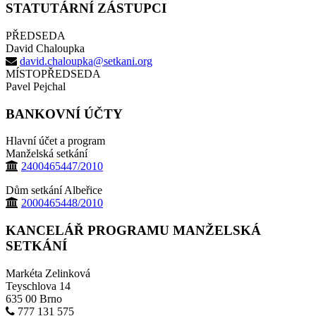
STATUTÁRNÍ ZÁSTUPCI
PŘEDSEDA
David Chaloupka
david.chaloupka@setkani.org
MÍSTOPŘEDSEDA
Pavel Pejchal
BANKOVNÍ ÚČTY
Hlavní účet a program
Manželská setkání
2400465447/2010
Dům setkání Albeřice
2000465448/2010
KANCELÁŘ PROGRAMU MANŽELSKÁ
SETKÁNÍ
Markéta Zelinková
Teyschlova 14
635 00 Brno
777 131 575