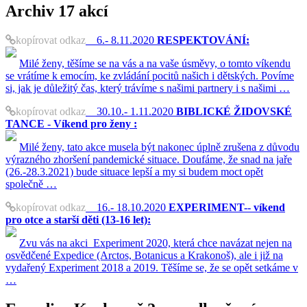
Archiv
17 akcí
kopírovat odkaz
6.- 8.11.2020
RESPEKTOVÁNÍ:
Milé ženy, těšíme se na vás a na vaše úsměvy, o tomto víkendu
se vrátíme k emocím, ke zvládání pocitů našich i dětských. Povíme
si, jak je důležitý čas, který trávíme s našimi partnery i s našimi …
kopírovat odkaz
30.10.- 1.11.2020
BIBLICKÉ ŽIDOVSKÉ
TANCE - Víkend pro ženy :
Milé ženy, tato akce musela být nakonec úplně zrušena z důvodu
výrazného zhoršení pandemické situace. Doufáme, že snad na jaře
(26.-28.3.2021) bude situace lepší a my si budem moct opět
společně …
kopírovat odkaz
16.- 18.10.2020
EXPERIMENT-- víkend
pro otce a starší děti (13-16 let):
Zvu vás na akci Experiment 2020, která chce navázat nejen na
osvědčené Expedice (Arctos, Botanicus a Krakonoš), ale i již na
vydařený Experiment 2018 a 2019. Těšíme se, že se opět setkáme v
…