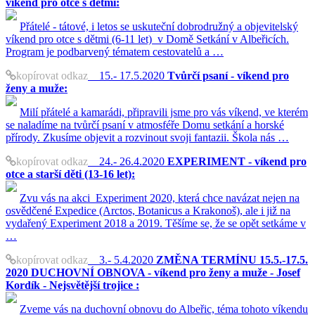
víkend pro otce s dětmi:
Přátelé - tátové, i letos se uskuteční dobrodružný a objevitelský
víkend pro otce s dětmi (6-11 let) v Domě Setkání v Albeřicích.
Program je podbarvený tématem cestovatelů a …
kopírovat odkaz
15.- 17.5.2020
Tvůrčí psaní - víkend pro
ženy a muže:
Milí přátelé a kamarádi, připravili jsme pro vás víkend, ve kterém
se naladíme na tvůrčí psaní v atmosféře Domu setkání a horské
přírody. Zkusíme objevit a rozvinout svoji fantazii. Škola nás …
kopírovat odkaz
24.- 26.4.2020
EXPERIMENT - víkend pro
otce a starší děti (13-16 let):
Zvu vás na akci Experiment 2020, která chce navázat nejen na
osvědčené Expedice (Arctos, Botanicus a Krakonoš), ale i již na
vydařený Experiment 2018 a 2019. Těšíme se, že se opět setkáme v
…
kopírovat odkaz
3.- 5.4.2020
ZMĚNA TERMÍNU 15.5.-17.5.
2020 DUCHOVNÍ OBNOVA - víkend pro ženy a muže - Josef
Kordík - Nejsvětější trojice :
Zveme vás na duchovní obnovu do Albeřic, téma tohoto víkendu