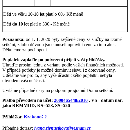
Děti ve věku
10-18 let
platí o 60,- Kč méně
Děti
do 10 let
platí o 330,- Kč méně
Poznámka:
od 1. 1. 2020 byly zvýšené ceny za služby na Domě
setkání, z toho důvodu jsme museli upravit i cenu za tuto akci.
Děkujeme za pochopení.
Poplatek zaplaťte po potvrzení přijetí vaši přihlášky.
Uhraďte prosím jednu z variant, podle vašich finančních možností.
V případě potřeby je možné domluvit slevu i z dotované ceny.
Uděláme vše pro to, aby výše účastnického poplatku nebyla
důvodem vaší neúčasti.
Uvítáme případné dary na podporu programů Domu setkání.
Platba převodem na účet:
2000465448/2010
, VS= datum nar.
jako RRMMDD, KS=558, SS=526
Přihláška:
Krakonoš 2
Případné dotazy:
ivana.zivnustkova@seznam.cz