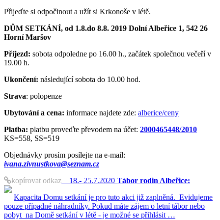
Přijeďte si odpočinout a užít si Krkonoše v létě.
DŮM SETKÁNÍ, od 1.8.do 8.8. 2019 Dolní Albeřice 1, 542 26
Horní Maršov
Příjezd:
sobota odpoledne po 16.00 h., začátek společnou večeří v
19.00 h.
Ukončení:
následující sobota do 10.00 hod.
Strava
: polopenze
Ubytování a cena:
informace najdete zde:
alberice/ceny
Platba:
platbu proveďte převodem na účet:
2000465448/2010
KS=558, SS=519
Objednávky prosím posílejte na e-mail:
ivana.zivnustkova@seznam.cz
kopírovat odkaz
18.- 25.7.2020
Tábor rodin Albeřice:
Kapacita Domu setkání je pro tuto akci již zaplněná. Evidujeme
pouze případné náhradníky. Pokud máte zájem o letní tábor nebo
pobyt na Domě setkání v létě - je možné se přihlásit …