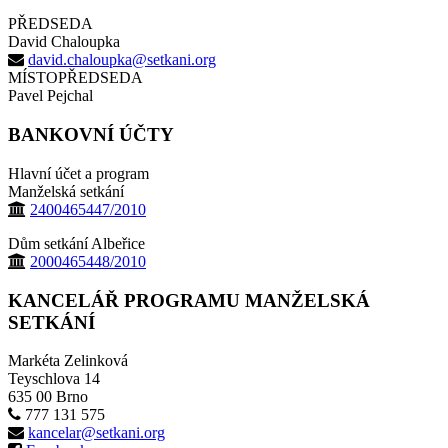
PŘEDSEDA
David Chaloupka
david.chaloupka@setkani.org
MÍSTOPŘEDSEDA
Pavel Pejchal
BANKOVNÍ ÚČTY
Hlavní účet a program
Manželská setkání
2400465447/2010
Dům setkání Albeřice
2000465448/2010
KANCELÁŘ PROGRAMU MANŽELSKÁ
SETKÁNÍ
Markéta Zelinková
Teyschlova 14
635 00 Brno
777 131 575
kancelar@setkani.org