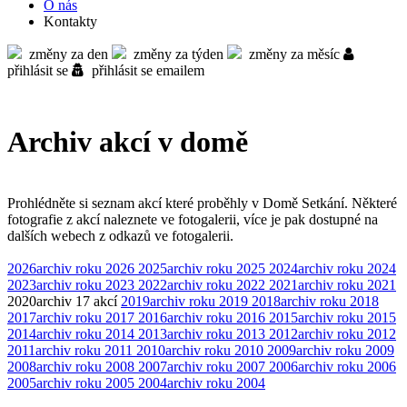
O nás
Kontakty
změny za den
změny za týden
změny za měsíc
přihlásit se
přihlásit se emailem
Archiv akcí v domě
Prohlédněte si seznam akcí které proběhly v Domě Setkání. Některé
fotografie z akcí naleznete ve fotogalerii, více je pak dostupné na
dalších webech z odkazů ve fotogalerii.
2026
archiv roku 2026
2025
archiv roku 2025
2024
archiv roku 2024
2023
archiv roku 2023
2022
archiv roku 2022
2021
archiv roku 2021
2020
archiv
17 akcí
2019
archiv roku 2019
2018
archiv roku 2018
2017
archiv roku 2017
2016
archiv roku 2016
2015
archiv roku 2015
2014
archiv roku 2014
2013
archiv roku 2013
2012
archiv roku 2012
2011
archiv roku 2011
2010
archiv roku 2010
2009
archiv roku 2009
2008
archiv roku 2008
2007
archiv roku 2007
2006
archiv roku 2006
2005
archiv roku 2005
2004
archiv roku 2004