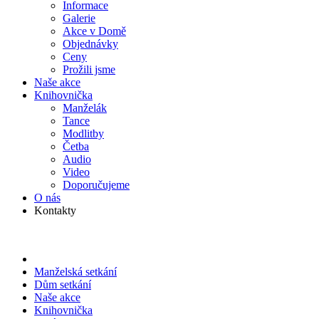
Informace
Galerie
Akce v Domě
Objed­návky
Ceny
Prožili jsme
Naše akce
Knihov­nička
Manželák
Tance
Modlitby
Četba
Audio
Video
Doporu­čujeme
O nás
Kontakty
Manželská setkání
Dům setkání
Naše akce
Knihov­nička