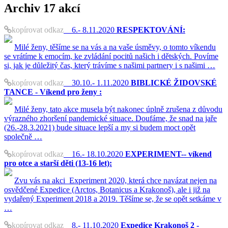
Archiv
17 akcí
kopírovat odkaz
6.- 8.11.2020
RESPEKTOVÁNÍ:
Milé ženy, těšíme se na vás a na vaše úsměvy, o tomto víkendu
se vrátíme k emocím, ke zvládání pocitů našich i dětských. Povíme
si, jak je důležitý čas, který trávíme s našimi partnery i s našimi …
kopírovat odkaz
30.10.- 1.11.2020
BIBLICKÉ ŽIDOVSKÉ
TANCE - Víkend pro ženy :
Milé ženy, tato akce musela být nakonec úplně zrušena z důvodu
výrazného zhoršení pandemické situace. Doufáme, že snad na jaře
(26.-28.3.2021) bude situace lepší a my si budem moct opět
společně …
kopírovat odkaz
16.- 18.10.2020
EXPERIMENT-- víkend
pro otce a starší děti (13-16 let):
Zvu vás na akci Experiment 2020, která chce navázat nejen na
osvědčené Expedice (Arctos, Botanicus a Krakonoš), ale i již na
vydařený Experiment 2018 a 2019. Těšíme se, že se opět setkáme v
…
kopírovat odkaz
8.- 11.10.2020
Expedice Krakonoš 2 -