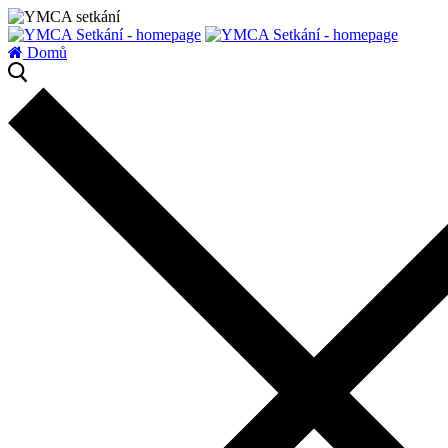
zatížení serveru
Domů