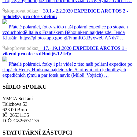
Trojice, abychom poznali a pochopili vztah Otce, Syna a Ducha …
kopírovat odkaz
30.1.- 2.2.2020
EXPEDICE ARCTOS 2 -
pololetky pro otce s dětmi:
Přátelé polárníci, fotky z této naši polární expedice po stopách
vzducholodě Italia s Františkem Běhounkem najdete zde: Jenda
Klusák: https://photos.app.goo.gl/FmmRCd3yxweUANds7 …
kopírovat odkaz
17.- 19.1.2020
EXPEDICE ARCTOS 1 -
víkend pro otce s dětmi (6-12 let):
Přátelé polárníci, fotky i pár videí z této naši polární expedice po
stopách Henry Hudsona najdete zde: Startovní foto jednotlivých
expedičních týmů a pár fotek navíc (Miloš+Vojtěch) …
SÍDLO SPOLKU
YMCA Setkání
Talichova 53
623 00 Brno
IČ: 26531135
DIČ: CZ26531135
STATUTÁRNÍ ZÁSTUPCI