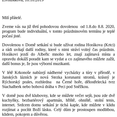
Milí přátelé.
Zveme vás na již třetí pohodovou dovolenou od 1.8.do 8.8. 2020,
program bude individuální, v tomto prázdninovém termínu je teplé
počasí jisté.
Dovolenou v Domě setkání si bude užívat rodina Horákova (Krtci)
a rádi uvítají další rodiny, které s nimi stráví volný čas prázdnin.
Horákovi jezdí do Albeřic mnoho let, znají zajímavá místa a
opravdu dokáží poradit kam se vydat a co zajímavého můžete zažít,
další bonus je, že jsou výborní muzikanti.
V létě Krkonoše nabízejí nádherné vycházky a túry v přírodě, v
Janských lázních je nová Stezka korunami stromů, krásný je
Rýchorský prales, rozhledna na Černé hoře, dělostřelecká tvrz
Stachalberk nebo bobová dráha v Peci pod Sněžkou.
V domě jsou dvě klubovny, kde se můžete večer sejít, jsou zde dvě
kuchyňky, bezbariérový apartmán, hřiště, ohniště, stolní tenis,
internet. Srdcem domu setkání je tichá kaple, kde můžete v klidu
rozjímat a pocítit Boží lásku. Celý dům je prostoupen modlitbou,
klidem, pokojem a důvěrou.