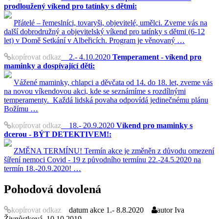
prodloužený víkend pro tatínky s dětmi:
Přátelé – řemeslníci, tovaryši, objevitelé, umělci. Zveme vás na
další dobrodružný a objevitelský víkend pro tatínky s dětmi (6-12
let) v Domě Setkání v Albeřicích. Program je věnovaný …
kopírovat odkaz
2.- 4.10.2020
Temperament - víkend pro
maminky a dospívající děti:
Vážené maminky, chlapci a děvčata od 14. do 18. let, zveme vás
na novou víkendovou akci, kde se seznámíme s rozdílnými
temperamenty. Každá lidská povaha odpovídá jedinečnému plánu
Božímu …
kopírovat odkaz
18.- 20.9.2020
Víkend pro maminky s
dcerou - BÝT DETEKTIVEM!:
ZMĚNA TERMÍNU! Termín akce je změněn z důvodu omezení
šíření nemoci Covid - 19 z původního termínu 22.-24.5.2020 na
termín 18.-20.9.2020! …
Pohodová dovolená
kopírovat odkaz
datum akce
1.- 8.8.2020
autor
Iva
Živnůstková, 10.10.2019