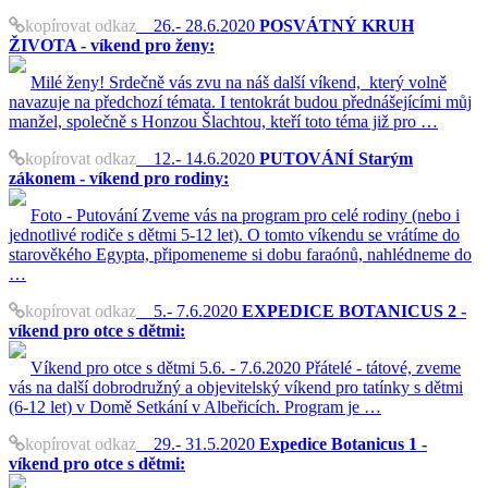
kopírovat odkaz
26.- 28.6.2020
POSVÁTNÝ KRUH
ŽIVOTA - víkend pro ženy:
Milé ženy! Srdečně vás zvu na náš další víkend, který volně
navazuje na předchozí témata. I tentokrát budou přednášejícími můj
manžel, společně s Honzou Šlachtou, kteří toto téma již pro …
kopírovat odkaz
12.- 14.6.2020
PUTOVÁNÍ Starým
zákonem - víkend pro rodiny:
Foto - Putování Zveme vás na program pro celé rodiny (nebo i
jednotlivé rodiče s dětmi 5-12 let). O tomto víkendu se vrátíme do
starověkého Egypta, připomeneme si dobu faraónů, nahlédneme do
…
kopírovat odkaz
5.- 7.6.2020
EXPEDICE BOTANICUS 2 -
víkend pro otce s dětmi:
Víkend pro otce s dětmi 5.6. - 7.6.2020 Přátelé - tátové, zveme
vás na další dobrodružný a objevitelský víkend pro tatínky s dětmi
(6-12 let) v Domě Setkání v Albeřicích. Program je …
kopírovat odkaz
29.- 31.5.2020
Expedice Botanicus 1 -
víkend pro otce s dětmi: