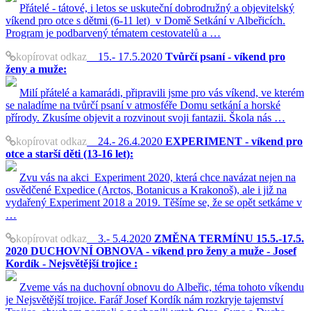
Přátelé - tátové, i letos se uskuteční dobrodružný a objevitelský
víkend pro otce s dětmi (6-11 let) v Domě Setkání v Albeřicích.
Program je podbarvený tématem cestovatelů a …
kopírovat odkaz
15.- 17.5.2020
Tvůrčí psaní - víkend pro
ženy a muže:
Milí přátelé a kamarádi, připravili jsme pro vás víkend, ve kterém
se naladíme na tvůrčí psaní v atmosféře Domu setkání a horské
přírody. Zkusíme objevit a rozvinout svoji fantazii. Škola nás …
kopírovat odkaz
24.- 26.4.2020
EXPERIMENT - víkend pro
otce a starší děti (13-16 let):
Zvu vás na akci Experiment 2020, která chce navázat nejen na
osvědčené Expedice (Arctos, Botanicus a Krakonoš), ale i již na
vydařený Experiment 2018 a 2019. Těšíme se, že se opět setkáme v
…
kopírovat odkaz
3.- 5.4.2020
ZMĚNA TERMÍNU 15.5.-17.5.
2020 DUCHOVNÍ OBNOVA - víkend pro ženy a muže - Josef
Kordík - Nejsvětější trojice :
Zveme vás na duchovní obnovu do Albeřic, téma tohoto víkendu
je Nejsvětější trojice. Farář Josef Kordík nám rozkryje tajemství