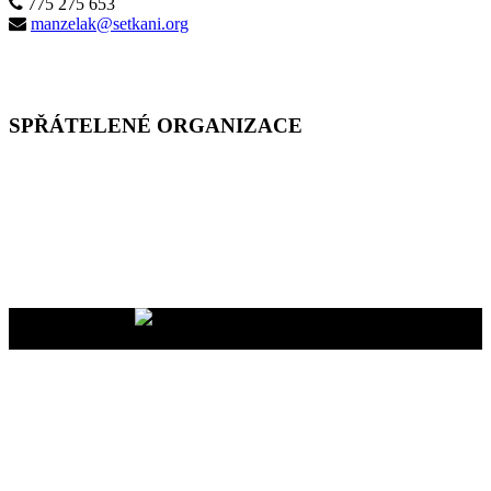
775 275 653
manzelak@setkani.org
SPŘÁTELENÉ ORGANIZACE
Vaše dary na účet
2400465447/2010
nám pomáhají uskutečňovat
naše programy pro vás i vaše blízké
YMCA Setkání, 2026