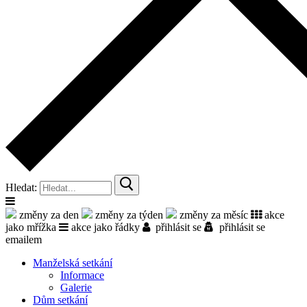
Hledat:
změny za den
změny za týden
změny za měsíc
akce
jako mřížka
akce jako řádky
přihlásit se
přihlásit se
emailem
Manželská setkání
Informace
Galerie
Dům setkání