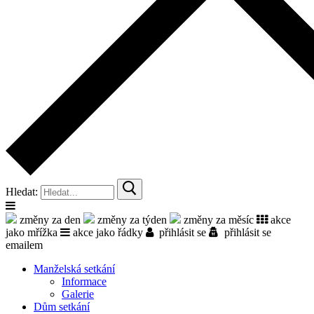
Hledat:
změny za den
změny za týden
změny za měsíc
akce
jako mřížka
akce jako řádky
přihlásit se
přihlásit se
emailem
Manželská setkání
Informace
Galerie
Dům setkání