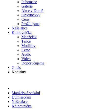
Informace
Galerie
Akce v Domě
Objed­návky
Ceny
Prožili jsme
Naše akce
Knihov­nička
Manželák
Tance
Modlitby
Četba
Audio
Video
Doporu­čujeme
O nás
Kontakty
Manželská setkání
Dům setkání
Naše akce
Knihov­nička