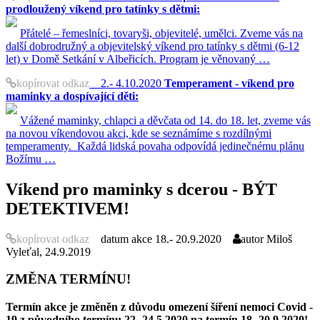
prodloužený víkend pro tatínky s dětmi:
Přátelé – řemeslníci, tovaryši, objevitelé, umělci. Zveme vás na
další dobrodružný a objevitelský víkend pro tatínky s dětmi (6-12
let) v Domě Setkání v Albeřicích. Program je věnovaný …
kopírovat odkaz
2.- 4.10.2020
Temperament - víkend pro
maminky a dospívající děti:
Vážené maminky, chlapci a děvčata od 14. do 18. let, zveme vás
na novou víkendovou akci, kde se seznámíme s rozdílnými
temperamenty. Každá lidská povaha odpovídá jedinečnému plánu
Božímu …
Víkend pro maminky s dcerou - BÝT
DETEKTIVEM!
kopírovat odkaz
datum akce
18.- 20.9.2020
autor
Miloš
Vyleťal, 24.9.2019
ZMĚNA TERMÍNU!
Termín akce je změněn z důvodu omezení šíření nemoci Covid -
19 z původního termínu 22.-24.5.2020 na termín 18.-20.9.2020!