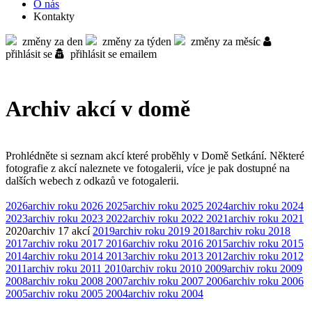
O nás
Kontakty
změny za den
změny za týden
změny za měsíc
přihlásit se
přihlásit se emailem
Archiv akcí v domě
Prohlédněte si seznam akcí které proběhly v Domě Setkání. Některé
fotografie z akcí naleznete ve fotogalerii, více je pak dostupné na
dalších webech z odkazů ve fotogalerii.
2026
archiv roku 2026
2025
archiv roku 2025
2024
archiv roku 2024
2023
archiv roku 2023
2022
archiv roku 2022
2021
archiv roku 2021
2020
archiv
17 akcí
2019
archiv roku 2019
2018
archiv roku 2018
2017
archiv roku 2017
2016
archiv roku 2016
2015
archiv roku 2015
2014
archiv roku 2014
2013
archiv roku 2013
2012
archiv roku 2012
2011
archiv roku 2011
2010
archiv roku 2010
2009
archiv roku 2009
2008
archiv roku 2008
2007
archiv roku 2007
2006
archiv roku 2006
2005
archiv roku 2005
2004
archiv roku 2004