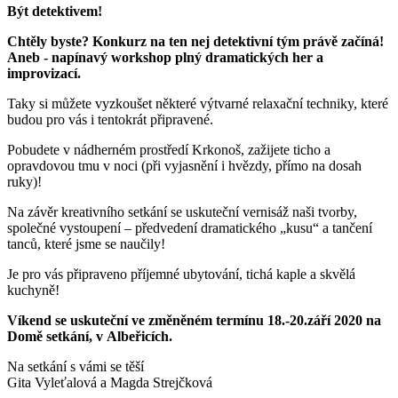
Být detektivem!
Chtěly byste? Konkurz na ten nej detektivní tým právě začíná!
Aneb - napínavý workshop plný dramatických her a
improvizací.
Taky si můžete vyzkoušet některé výtvarné relaxační techniky, které
budou pro vás i tentokrát připravené.
Pobudete v nádherném prostředí Krkonoš, zažijete ticho a
opravdovou tmu v noci (při vyjasnění i hvězdy, přímo na dosah
ruky)!
Na závěr kreativního setkání se uskuteční vernisáž naši tvorby,
společné vystoupení – předvedení dramatického „kusu“ a tančení
tanců, které jsme se naučily!
Je pro vás připraveno příjemné ubytování, tichá kaple a skvělá
kuchyně!
Víkend se uskuteční ve změněném termínu 18.-20.září 2020 na
Domě setkání, v Albeřicích.
Na setkání s vámi se těší
Gita Vyleťalová a Magda Strejčková