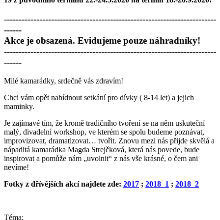
------------------------------------------------------------------------
------
Akce je obsazená. Evidujeme pouze náhradníky!
------------------------------------------------------------------------
------
Milé kamarádky, srdečně vás zdravím!
Chci vám opět nabídnout setkání pro dívky ( 8-14 let) a jejich
maminky.
Je zajímavé tím, že kromě tradičního tvoření se na něm uskuteční
malý, divadelní workshop, ve kterém se spolu budeme poznávat,
improvizovat, dramatizovat… tvořit. Znovu mezi nás přijde skvělá a
nápaditá kamarádka Magda Strejčková, která nás povede, bude
inspirovat a pomůže nám „uvolnit“ z nás vše krásné, o čem ani
nevíme!
Fotky z dřívějších akcí najdete zde:
2017
;
2018_1
;
2018_2
Téma: