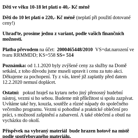
Děti ve věku 10-18 let platí o 40,- Kč méně
Děti do 10 let platí o 220,- Kč méně
(neplatí při použití dotované
ceny!)
Uhraďte, prosíme jednu z variant, podle vašich finančních
možností.
Platba převodem
na účet:
2000465448/2010
VS=dat.narození ve
tvaru RRMMDD; KS=558
SS= 514
Poznámka:
od 1.1.2020 byly zvýšené ceny za služby na Domě
setkání, z toho důvodu jsme museli upravit i cenu za tuto akci.
Děkujeme za pochopení. Ty z vás, které již zaplatily před datem
12.2.2020 nemusí doplácet.
Ostatní:
pokud hraješ na kytaru nebo jiný přenosný hudební
nástroj, vezmi si ho sebou. Budeme mít příležitost si spolu zazpívat.
Uvítáme také hry, kouzla, soutěže a různé nápady do společného
večerního programu. Vezmi si pohodlné a praktické oblečení pro
práci, s možností zašpinění a zabarvení. A také oblečení a obutí na
vycházku do okolí.
Příspěvek na vybraný materiál
bude hrazen hotově na místě
podle spotřebovaného materiálu.