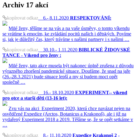
Archiv
17 akcí
kopírovat odkaz
6.- 8.11.2020
RESPEKTOVÁNÍ:
Milé ženy, těšíme se na vás a na vaše úsměvy, o tomto víkendu
se vrátíme k emocím, ke zvládání pocitů našich i dětských. Povíme
si, jak je důležitý čas, který trávíme s našimi partnery i s našimi …
kopírovat odkaz
30.10.- 1.11.2020
BIBLICKÉ ŽIDOVSKÉ
TANCE - Víkend pro ženy :
Milé ženy, tato akce musela být nakonec úplně zrušena z důvodu
výrazného zhoršení pandemické situace. Doufáme, že snad na jaře
(26.-28.3.2021) bude situace lepší a my si budem moct opět
společně …
kopírovat odkaz
16.- 18.10.2020
EXPERIMENT-- víkend
pro otce a starší děti (13-16 let):
Zvu vás na akci Experiment 2020, která chce navázat nejen na
osvědčené Expedice (Arctos, Botanicus a Krakonoš), ale i již na
vydařený Experiment 2018 a 2019. Těšíme se, že se opět setkáme v
…
kopírovat odkaz
8.- 11.10.2020
Expedice Krakonoš 2 -