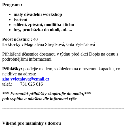
Program :
malý divadelní workshop
tvoření
sdílení, zpívání, modlitba i ticho
hry, procházka do okolí, ad. ...
Počet účastnic :
40
Lektorky :
Magdaléna Strejčková, Gita Vyleťalová
Přihlášené účastnice dostanou v týdnu před akci Dopis na cestu s
podrobnějšími informacemi.
Přihlášky:
posílejte mailem, s ohledem na omezenou kapacitu, co
nejdříve na adresu:
gita.vyletalova@email.cz
telef.: 731 625 616
*** Formulář přihlášky zkopírujte do mailu,***
pak vyplňte a odešlete dle informací výše
--------------------------------------------------------------------------------------
-
Víkend pro maminky s dcerou