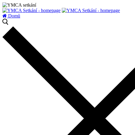
zatížení serveru
Domů