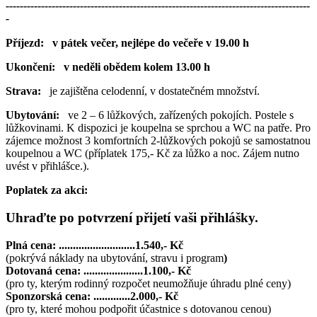
--------------------------------------------------------------------------------------
-
Příjezd:
v pátek večer, nejlépe do večeře v 19.00 h
Ukončení:
v neděli obědem kolem 13.00 h
Strava:
je zajištěna celodenní, v dostatečném množství.
Ubytování:
ve 2 – 6 lůžkových, zařízených pokojích. Postele s
lůžkovinami. K dispozici je koupelna se sprchou a WC na patře. Pro
zájemce možnost 3 komfortních 2-lůžkových pokojů se samostatnou
koupelnou a WC (příplatek 175,- Kč za lůžko a noc. Zájem nutno
uvést v přihlášce.).
Poplatek za akci:
Uhraďte po potvrzení přijetí vaši přihlášky.
Plná cena: ...........................1.540,- Kč
(pokrývá náklady na ubytování, stravu i program
)
Dotovaná cena: .....................1.100,- Kč
(pro ty, kterým rodinný rozpočet neumožňuje úhradu plné ceny)
Sponzorská cena: .............2.000,- Kč
(pro ty, které mohou podpořit účastnice s dotovanou cenou)