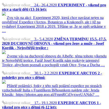
kopírovat odkaz
24.- 26.4.2020
EXPERIMENT - víkend pro
otce a starší děti (13-16 let):
Zvu vás na akci Experiment 2020, která chce navázat nejen na
osvědčené Expedice (Arctos, Botanicus a Krakonoš), ale i již na
vydařený Experiment 2018 a 2019. Těšíme se, že se opět setkáme v
…
kopírovat odkaz
3.- 5.4.2020
ZMĚNA TERMÍNU 15.5.-17.5.
2020 DUCHOVNÍ OBNOVA - víkend pro ženy a muže - Josef
Kordík - Nejsvětější trojice :
Zveme vás na duchovní obnovu do Albeřic, téma tohoto víkendu
je Nejsvětější trojice. Farář Josef Kordík nám rozkryje tajemství
Trojice, abychom poznali a pochopili vztah Otce, Syna a Ducha …
kopírovat odkaz
30.1.- 2.2.2020
EXPEDICE ARCTOS 2 -
pololetky pro otce s dětmi:
Přátelé polárníci, fotky z této naši polární expedice po stopách
vzducholodě Italia s Františkem Běhounkem najdete zde: Jenda
Klusák: https://photos.app.goo.gl/FmmRCd3yxweUANds7 …
kopírovat odkaz
17.- 19.1.2020
EXPEDICE ARCTOS 1 -
víkend pro otce s dětmi (6-12 let):