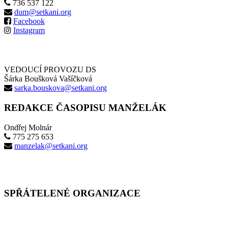
736 537 122
dum@setkani.org
Facebook
Instagram
VEDOUCÍ PROVOZU DS
Šárka Boušková Vašíčková
sarka.bouskova@setkani.org
REDAKCE ČASOPISU MANŽELÁK
Ondřej Molnár
775 275 653
manzelak@setkani.org
SPŘÁTELENÉ ORGANIZACE