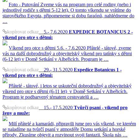
Foto - Putování Zveme vás na program pro celé rodiny (nebo i
jednotlivé rodiče s dětmi 5-12 let). O tomto víkendu se vrátíme do
starověkého Egypta, připomeneme si dobu faraónů, nahlédneme do
…
kopírovat odkaz
5.- 7.6.2020
EXPEDICE BOTANICUS 2 -
víkend pro otce s dětmi:
Víkend pro otce s dětmi 5.6. - 7.6.2020 Přátelé - tátové, zveme
vás na další dobrodružný a objevitelský víkend pro tatínky s dětmi
(6-12 let) v Domě Setkání v Albeřicích. Program je …
kopírovat odkaz
29.- 31.5.2020
Expedice Botanicus 1 -
víkend pro otce s dětmi:
Přátelé - tátové, i letos se uskuteční dobrodružný a objevitelský
víkend pro otce s dětmi (6-11 let) v Domě Setkání v Albeřicích.
Program je podbarvený tématem cestovatelů a …
kopírovat odkaz
15.- 17.5.2020
Tvůrčí psaní - víkend pro
ženy a muže:
Milí přátelé a kamarádi, připravili jsme pro vás víkend, ve kterém
se naladíme na tvůrčí psaní v atmosféře Domu setkání a horské
přírody. Zkusíme objevit a rozvinout svoji fantazii. Škola nás …