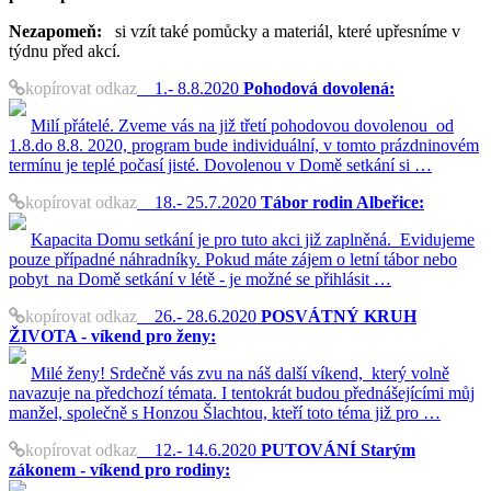
Nezapomeň:
si vzít také pomůcky a materiál, které upřesníme v
týdnu před akcí.
kopírovat odkaz
1.- 8.8.2020
Pohodová dovolená:
Milí přátelé. Zveme vás na již třetí pohodovou dovolenou od
1.8.do 8.8. 2020, program bude individuální, v tomto prázdninovém
termínu je teplé počasí jisté. Dovolenou v Domě setkání si …
kopírovat odkaz
18.- 25.7.2020
Tábor rodin Albeřice:
Kapacita Domu setkání je pro tuto akci již zaplněná. Evidujeme
pouze případné náhradníky. Pokud máte zájem o letní tábor nebo
pobyt na Domě setkání v létě - je možné se přihlásit …
kopírovat odkaz
26.- 28.6.2020
POSVÁTNÝ KRUH
ŽIVOTA - víkend pro ženy:
Milé ženy! Srdečně vás zvu na náš další víkend, který volně
navazuje na předchozí témata. I tentokrát budou přednášejícími můj
manžel, společně s Honzou Šlachtou, kteří toto téma již pro …
kopírovat odkaz
12.- 14.6.2020
PUTOVÁNÍ Starým
zákonem - víkend pro rodiny: