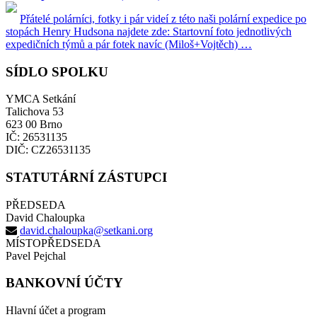
Přátelé polárníci, fotky i pár videí z této naši polární expedice po
stopách Henry Hudsona najdete zde: Startovní foto jednotlivých
expedičních týmů a pár fotek navíc (Miloš+Vojtěch) …
SÍDLO SPOLKU
YMCA Setkání
Talichova 53
623 00 Brno
IČ: 26531135
DIČ: CZ26531135
STATUTÁRNÍ ZÁSTUPCI
PŘEDSEDA
David Chaloupka
david.chaloupka@setkani.org
MÍSTOPŘEDSEDA
Pavel Pejchal
BANKOVNÍ ÚČTY
Hlavní účet a program