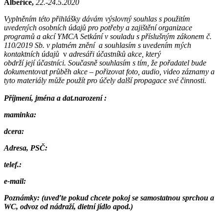
Albeřice,
22.-24.5.2020
Vyplněním této přihlášky dávám výslovný souhlas s použitím
uvedených osobních údajů pro potřeby a zajištění organizace
programů a akcí YMCA Setkání v souladu s příslušným zákonem č.
110/2019 Sb. v platném znění a souhlasím s uvedením mých
kontaktních údajů
v
adresáři účastníků akce, který
obdrží její účastníci. Současně souhlasím s tím, že pořadatel bude
dokumentovat průběh akce – pořizovat foto, audio, video záznamy a
tyto materiály může použít pro účely další propagace své činnosti.
Příjmení, jména a dat.narození :
maminka:
dcera:
Adresa, PSČ:
telef.:
e-mail:
Poznámky: (
uveďte pokud chcete pokoj se samostatnou sprchou a
WC, odvoz od nádraží, dietní jídlo apod.)