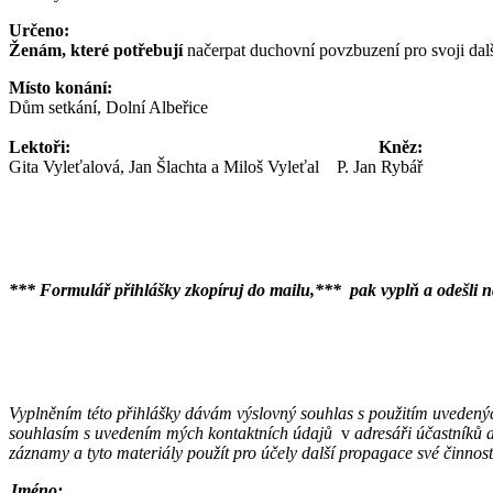
Určeno:
Ženám, které potřebují
načerpat duchovní povzbuzení pro svoji další
Místo konání:
Dům setkání, Dolní Albeřice
Lektoři: Kněz:
Gita Vyleťalová, Jan Šlachta a Miloš Vyleťal P. Jan Rybář
*** Formulář přihlášky zkopíruj do mailu,***
pak vyplň a odešli 
Vyplněním této přihlášky dávám výslovný souhlas s použitím uvedený
souhlasím s uvedením mých kontaktních údajů
v
adresáři účastníků 
záznamy a tyto materiály použít pro účely další propagace své činnost
Jméno: