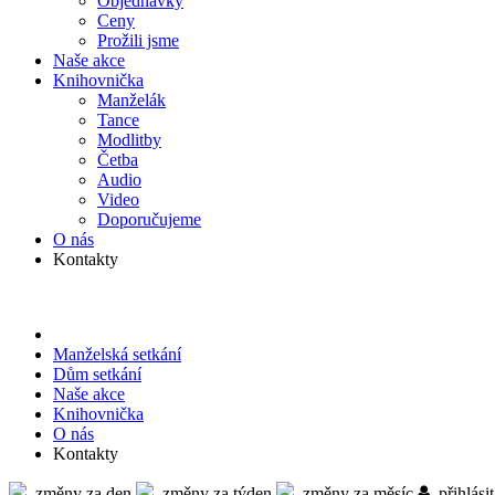
Objed­návky
Ceny
Prožili jsme
Naše akce
Knihov­nička
Manželák
Tance
Modlitby
Četba
Audio
Video
Doporu­čujeme
O nás
Kontakty
Manželská setkání
Dům setkání
Naše akce
Knihov­nička
O nás
Kontakty
změny za den
změny za týden
změny za měsíc
přihlásit