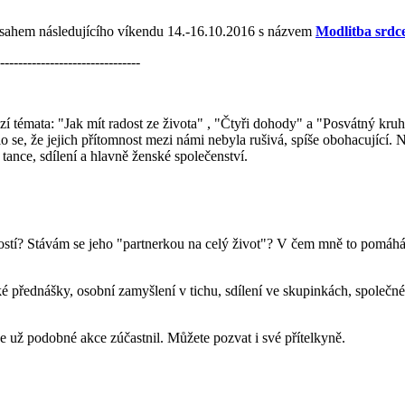
bsahem následujícího víkendu 14.-16.10.2016 s názvem
Modlitba srdc
-------------------------------
í témata: "Jak mít radost ze života" , "Čtyři dohody" a "Posvátný kruh
lo se, že jejich přítomnost mezi námi nebyla rušivá, spíše obohacující
ance, sdílení a hlavně ženské společenství.
rostí? Stávám se jeho "partnerkou na celý život"? V čem mně to pomáhá
é přednášky, osobní zamyšlení v tichu, sdílení ve skupinkách, společné
 už podobné akce zúčastnil. Můžete pozvat i své přítelkyně.