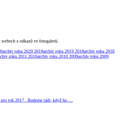
h webech z odkazů ve fotogalerii.
0
archiv roku 2020
2019
archiv roku 2019
2018
archiv roku 2018
rchiv roku 2011
2010
archiv roku 2010
2009
archiv roku 2009
cí pro rok 2017 . Budeme rádi, když ho …