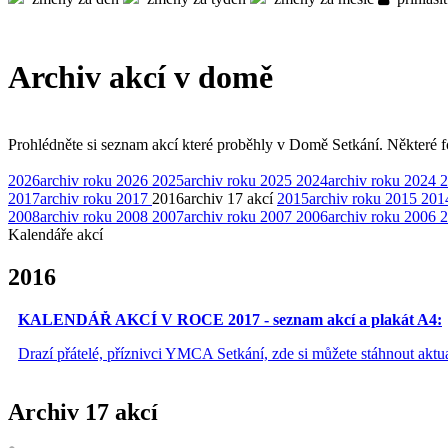
Archiv akcí v domě
Prohlédněte si seznam akcí které proběhly v Domě Setkání. Některé fot
2026
archiv roku 2026
2025
archiv roku 2025
2024
archiv roku 2024
2
2017
archiv roku 2017
2016
archiv
17 akcí
2015
archiv roku 2015
201
2008
archiv roku 2008
2007
archiv roku 2007
2006
archiv roku 2006
2
Kalendáře akcí
2016
KALENDÁŘ AKCÍ V ROCE 2017 - seznam akcí a plakát A4:
Drazí přátelé, příznivci YMCA Setkání, zde si můžete stáhnout akt
Archiv
17 akcí