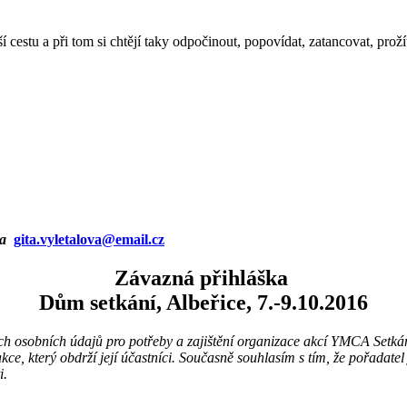
 cestu a při tom si chtějí taky odpočinout, popovídat, zatancovat, prož
na
gita.vyletalova@email.cz
Závazná přihláška
Dům setkání, Albeřice, 7.-9.10.2016
ch osobních údajů pro potřeby a zajištění organizace akcí YMCA Setká
akce, který obdrží její účastníci. Současně souhlasím s tím, že pořadat
i.