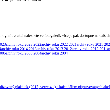
ografie z akcí naleznete ve fotogalerii, více je pak dostupné na dalšíc
023
archiv roku 2023
2022
archiv roku 2022
2021
archiv roku 2021
202
4
archiv roku 2014
2013
archiv roku 2013
2012
archiv roku 2012
2011
a
005
archiv roku 2005
2004
archiv roku 2004
ualizovaný plakátek (2017, verze 4 . ) s kalendářem připravovaných ak