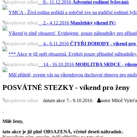
kopírovat odkaz
8.- 11.12.2016
Adventní rodinné lyžování:
YMCA - Živá rodina pořádá a srdečně zve na tradiční rodinné lyž
kopírovat odkaz
2.- 4.12.2016
Manželský víkend IV:
Víkend je plně obsazen! Evidujeme pouze náhradníky pro případ
kopírovat odkaz
4.- 6.11.2016
ČTYŘI DOHODY - víkend pro 
*** Akce je již opět obsazená. Eviduji pouze případné náhradníky
kopírovat odkaz
14.- 16.10.2016
MODLITBA SRDCE - víkendo
Milí přátelé, zveme vás na víkendovou duchovní obnovu pro muže i
POSVÁTNÉ STEZKY - víkend pro ženy
kopírovat odkaz
datum akce
7.- 9.10.2016
autor
Miloš Vyleťa
.
Milé ženy,
tato akce je již plně OBSAZENÁ,
včetně deseti náhradnic.