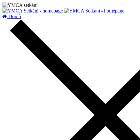
zatížení serveru
Domů