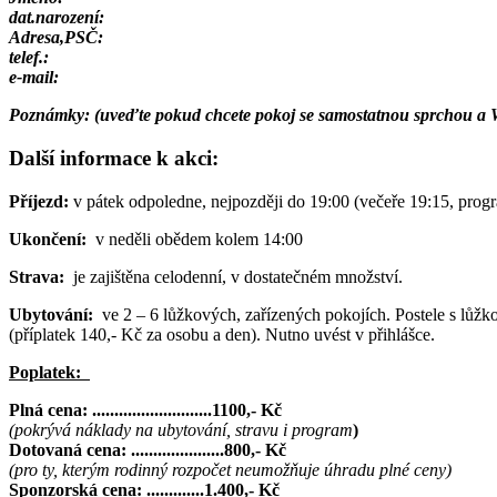
dat.narození:
Adresa,PSČ:
telef.:
e-mail:
Poznámky: (uveďte pokud chcete pokoj se samostatnou sprchou a WC,
Další informace k akci:
Příjezd:
v pátek odpoledne, nejpozději do 19:00 (večeře 19:15, prog
Ukončení:
v neděli obědem kolem 14:00
Strava:
je zajištěna celodenní, v dostatečném množství.
Ubytování:
ve 2 – 6 lůžkových, zařízených pokojích. Postele s lůž
(příplatek 140,- Kč za osobu a den). Nutno uvést v přihlášce.
Poplatek:
Plná cena: ...........................1100
,- Kč
(pokrývá náklady na ubytování, stravu i program
)
Dotovaná cena: .....................800,- Kč
(pro ty, kterým rodinný rozpočet neumožňuje úhradu plné ceny)
Sponzorská cena: .............1.400,- Kč