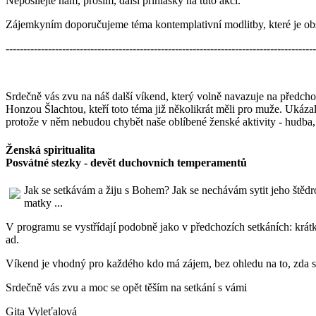
Neposílejte nám, prosím, další přihlášky na tuto akci.
Zájemkyním doporučujeme téma kontemplativní modlitby, které je o
----------------------------------------------------------------------------------------
Srdečně vás zvu na náš další víkend, který volně navazuje na předchoz
Honzou Šlachtou, kteří toto téma již několikrát měli pro muže. Ukáza
protože v něm nebudou chybět naše oblíbené ženské aktivity - hudba, t
Ženská spiritualita
Posvátné stezky - devět duchovních temperamentů
Jak se setkávám a žiju s Bohem? Jak se nechávám sytit jeho štěd
matky ...
V programu se vystřídají podobně jako v předchozích setkáních: krátk
ad.
Víkend je vhodný pro každého kdo má zájem, bez ohledu na to, zda se
Srdečně vás zvu a moc se opět těším na setkání s vámi
Gita Vyleťalová