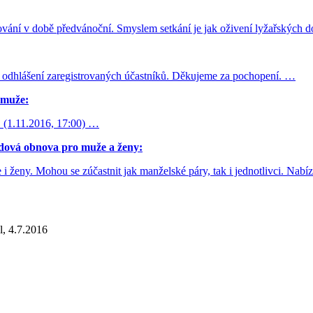
ování v době předvánoční. Smyslem setkání je jak oživení lyžařských d
 odhlášení zaregistrovaných účastníků. Děkujeme za pochopení. …
muže:
. (1.11.2016, 17:00) …
vá obnova pro muže a ženy:
 ženy. Mohou se zúčastnit jak manželské páry, tak i jednotlivci. Nabí
l, 4.7.2016