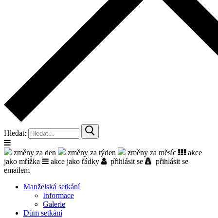
Hledat:
změny za den
změny za týden
změny za měsíc
akce
jako mřížka
akce jako řádky
přihlásit se
přihlásit se
emailem
Manželská setkání
Informace
Galerie
Dům setkání