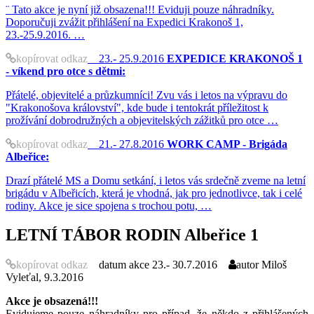
¨ Tato akce je nyní již obsazena!!! Eviduji pouze náhradníky.
Doporučuji zvážit přihlášení na Expedici Krakonoš 1,
23.-25.9.2016. …
kopírovat odkaz
23.- 25.9.2016
EXPEDICE KRAKONOŠ 1
- víkend pro otce s dětmi:
Přátelé, objevitelé a průzkumníci! Zvu vás i letos na výpravu do
"Krakonošova království", kde bude i tentokrát příležitost k
prožívání dobrodružných a objevitelských zážitků pro otce …
kopírovat odkaz
21.- 27.8.2016
WORK CAMP - Brigáda
Albeřice:
Drazí přátelé MS a Domu setkání, i letos vás srdečně zveme na letní
brigádu v Albeřicích, která je vhodná, jak pro jednotlivce, tak i celé
rodiny. Akce je sice spojena s trochou potu, …
LETNÍ TÁBOR RODIN Albeřice 1
kopírovat odkaz
datum akce
23.- 30.7.2016
autor
Miloš
Vyleťal, 9.3.2016
Akce je obsazená!!!
Evidujeme pouze náhradníky pro případ, že někdo z přihlášených