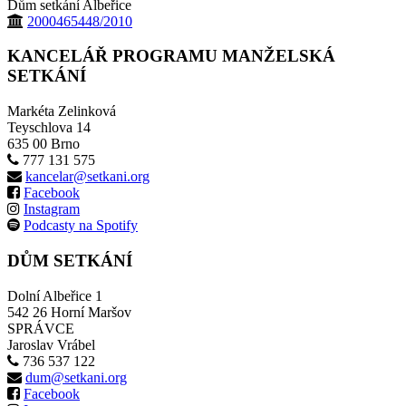
Dům setkání Albeřice
2000465448/2010
KANCELÁŘ PROGRAMU MANŽELSKÁ
SETKÁNÍ
Markéta Zelinková
Teyschlova 14
635 00 Brno
777 131 575
kancelar@setkani.org
Facebook
Instagram
Podcasty na Spotify
DŮM SETKÁNÍ
Dolní Albeřice 1
542 26 Horní Maršov
SPRÁVCE
Jaroslav Vrábel
736 537 122
dum@setkani.org
Facebook