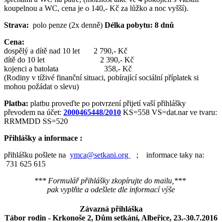
koupelnou a WC, cena je o 140,- Kč za lůžko a noc vyšší).
Strava:
polo penze (2x denně)
Délka pobytu:
8 dnů
Cena:
dospělý a dítě nad 10 let 2 790,- Kč
dítě do 10 let 2 390,- Kč
kojenci a batolata 358,- Kč
(Rodiny v tíživé finanční situaci, pobírající sociální příplatek si
mohou požádat o slevu)
Platba:
platbu proveďte po potvrzení přijetí vaší přihlášky
převodem na účet:
2000465448/2010
KS=558 VS=dat.nar ve tvaru:
RRMMDD SS=520
Přihlášky a informace :
přihlášku pošlete na
ymca@setkani.org
; informace taky na:
731 625 615
*** Formulář přihlášky zkopírujte do mailu,***
pak vyplňte a odešlete dle informací výše
Závazná přihláška
Tábor rodin - Krkonoše 2,
Dům setkání, Albeřice, 23.-30.7.2016