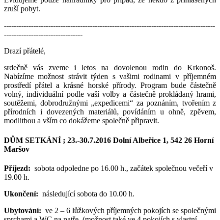
zruší pobyt.
--------------------------------------------------------------------------------------
--------------------------------
Drazí přátelé,
srdečně vás zveme i letos na dovolenou rodin do Krkonoš.
Nabízíme možnost strávit týden s vašimi rodinami v příjemném
prostředí přátel a krásné horské přírody. Program bude částečně
volný, individuální podle vaší volby a částečně prokládaný hrami,
soutěžemi, dobrodružnými „expedicemi“ za poznáním, tvořením z
přírodních i dovezených materiálů, povídáním u ohně, zpěvem,
modlitbou a vším co dokážeme společně připravit.
DŮM SETKÁNÍ ; 23.-30.7.2016 Dolní Albeřice 1, 542 26 Horní
Maršov
Příjezd:
sobota odpoledne po 16.00 h., začátek společnou večeří v
19.00 h.
Ukončení:
následující sobota do 10.00 h.
Ubytování:
ve 2 – 6 lůžkových příjemných pokojích se společnými
sprchami a WC na patře, (možnost také ve 4 pokojích s vlastní