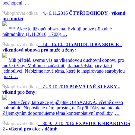
pochopení. …
kopírovat odkaz
4.- 6.11.2016
ČTYŘI DOHODY - víkend
pro muže:
*** Akce je již opět obsazená. Eviduji pouze případné
náhradníky. (1.11.2016, 17:00) …
kopírovat odkaz
14.- 16.10.2016
MODLITBA SRDCE -
víkendová obnova pro muže a ženy:
Milí přátelé, zveme vás na víkendovou duchovní obnovu pro
muže i ženy. Mohou se zúčastnit jak manželské páry, tak i
jednotlivci. Nabízíme nové téma, které je inspirováno starobylou
praxí …
kopírovat odkaz
7.- 9.10.2016
POSVÁTNÉ STEZKY -
víkend pro ženy:
. Milé ženy, tato akce je již plně OBSAZENÁ, včetně deseti
náhradnic. Neposílejte nám, prosím, další přihlášky na tuto akci.
Zájemkyním doporučujeme téma kontemplativní modlitby, …
kopírovat odkaz
30.9.- 2.10.2016
EXPEDICE KRAKONOŠ
2 - víkend pro otce s dětmi: