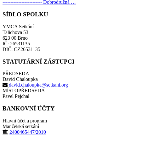
------------------------- Dobrodružná …
SÍDLO SPOLKU
YMCA Setkání
Talichova 53
623 00 Brno
IČ: 26531135
DIČ: CZ26531135
STATUTÁRNÍ ZÁSTUPCI
PŘEDSEDA
David Chaloupka
david.chaloupka@setkani.org
MÍSTOPŘEDSEDA
Pavel Pejchal
BANKOVNÍ ÚČTY
Hlavní účet a program
Manželská setkání
2400465447/2010