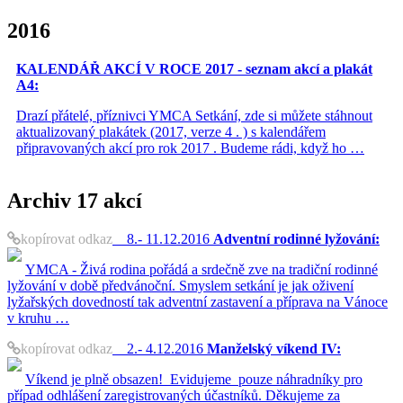
2016
KALENDÁŘ AKCÍ V ROCE 2017 - seznam akcí a plakát
A4:
Drazí přátelé, příznivci YMCA Setkání, zde si můžete stáhnout
aktualizovaný plakátek (2017, verze 4 . ) s kalendářem
připravovaných akcí pro rok 2017 . Budeme rádi, když ho …
Archiv
17 akcí
kopírovat odkaz
8.- 11.12.2016
Adventní rodinné lyžování:
YMCA - Živá rodina pořádá a srdečně zve na tradiční rodinné
lyžování v době předvánoční. Smyslem setkání je jak oživení
lyžařských dovedností tak adventní zastavení a příprava na Vánoce
v kruhu …
kopírovat odkaz
2.- 4.12.2016
Manželský víkend IV:
Víkend je plně obsazen! Evidujeme pouze náhradníky pro
případ odhlášení zaregistrovaných účastníků. Děkujeme za