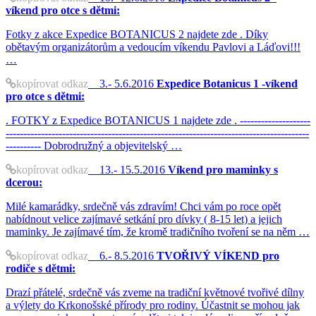
víkend pro otce s dětmi:
Fotky z akce Expedice BOTANICUS 2 najdete zde . Díky
obětavým organizátorům a vedoucím víkendu Pavlovi a Láďovi!!!
…
kopírovat odkaz
3.- 5.6.2016
Expedice Botanicus 1 -víkend
pro otce s dětmi:
. FOTKY z Expedice BOTANICUS 1 najdete zde . --------------------
--------------------------------------------------------------------------------------
---------- Dobrodružný a objevitelský …
kopírovat odkaz
13.- 15.5.2016
Víkend pro maminky s
dcerou:
Milé kamarádky, srdečně vás zdravím! Chci vám po roce opět
nabídnout velice zajímavé setkání pro dívky ( 8-15 let) a jejich
maminky. Je zajímavé tím, že kromě tradičního tvoření se na něm …
kopírovat odkaz
6.- 8.5.2016
TVOŘIVÝ VÍKEND pro
rodiče s dětmi:
Drazí přátelé, srdečně vás zveme na tradiční květnové tvořivé dílny
a výlety do Krkonošské přírody pro rodiny. Účastnit se mohou jak