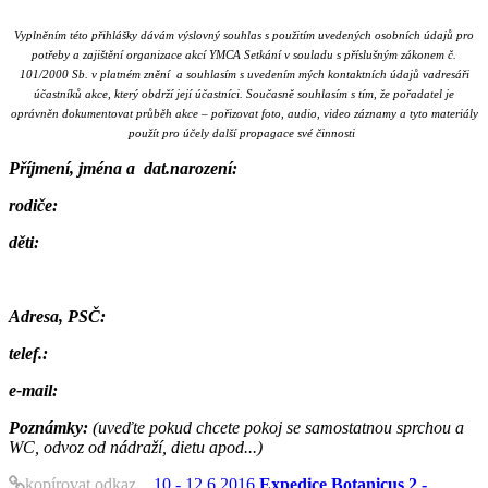
Vyplněním této přihlášky dávám výslovný souhlas s použitím uvedených osobních údajů pro
potřeby a zajištění organizace akcí YMCA Setkání v souladu s příslušným zákonem č.
101/2000 Sb. v platném znění a souhlasím s uvedením mých kontaktních údajů vadresáři
účastníků akce, který obdrží její účastníci. Současně souhlasím s tím, že pořadatel je
oprávněn dokumentovat průběh akce – pořizovat foto, audio, video záznamy a tyto materiály
použít pro účely další propagace své činnosti
Příjmení, jména a dat.narození:
rodiče:
děti:
Adresa, PSČ:
telef.:
e-mail:
Poznámky:
(uveďte pokud chcete pokoj se samostatnou sprchou a
WC, odvoz od nádraží, dietu apod...)
kopírovat odkaz
10.- 12.6.2016
Expedice Botanicus 2 -