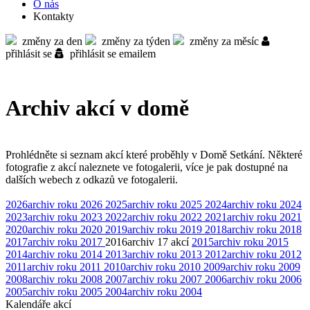
O nás
Kontakty
změny za den
změny za týden
změny za měsíc
přihlásit se
přihlásit se emailem
Archiv akcí v domě
Prohlédněte si seznam akcí které proběhly v Domě Setkání. Některé
fotografie z akcí naleznete ve fotogalerii, více je pak dostupné na
dalších webech z odkazů ve fotogalerii.
2026
archiv roku 2026
2025
archiv roku 2025
2024
archiv roku 2024
2023
archiv roku 2023
2022
archiv roku 2022
2021
archiv roku 2021
2020
archiv roku 2020
2019
archiv roku 2019
2018
archiv roku 2018
2017
archiv roku 2017
2016
archiv
17 akcí
2015
archiv roku 2015
2014
archiv roku 2014
2013
archiv roku 2013
2012
archiv roku 2012
2011
archiv roku 2011
2010
archiv roku 2010
2009
archiv roku 2009
2008
archiv roku 2008
2007
archiv roku 2007
2006
archiv roku 2006
2005
archiv roku 2005
2004
archiv roku 2004
Kalendáře akcí