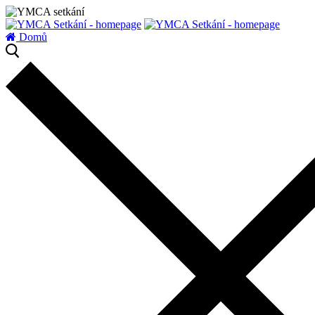
zatížení serveru
Domů