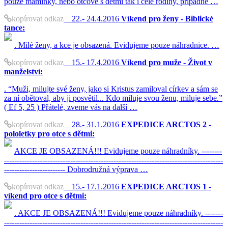
pouze maminky, nebo otcové s dětmi tak i celé rodiny, případně …
kopírovat odkaz
22.- 24.4.2016
Víkend pro ženy - Biblické
tance:
. Milé ženy, a kce je obsazená. Evidujeme pouze náhradnice. …
kopírovat odkaz
15.- 17.4.2016
Víkend pro muže - Život v
manželství:
. “Muži, milujte své ženy, jako si Kristus zamiloval církev a sám se
za ní obětoval, aby ji posvětil... Kdo miluje svou ženu, miluje sebe.”
( Ef 5, 25 ) Přátelé, zveme vás na další …
kopírovat odkaz
28.- 31.1.2016
EXPEDICE ARCTOS 2 -
pololetky pro otce s dětmi:
AKCE JE OBSAZENÁ!!! Evidujeme pouze náhradníky. --------
--------------------------------------------------------------------------------------
------------------------ Dobrodružná výprava …
kopírovat odkaz
15.- 17.1.2016
EXPEDICE ARCTOS 1 -
víkend pro otce s dětmi:
. AKCE JE OBSAZENÁ!!! Evidujeme pouze náhradníky. -------
--------------------------------------------------------------------------------------