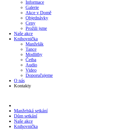
Informace
Galerie
Akce v Domě
Objed­návky
Ceny
Prožili jsme
Naše akce
Knihov­nička
Manželák
Tance
Modlitby
Četba
Audio
Video
Doporu­čujeme
O nás
Kontakty
Manželská setkání
Dům setkání
Naše akce
Knihov­nička