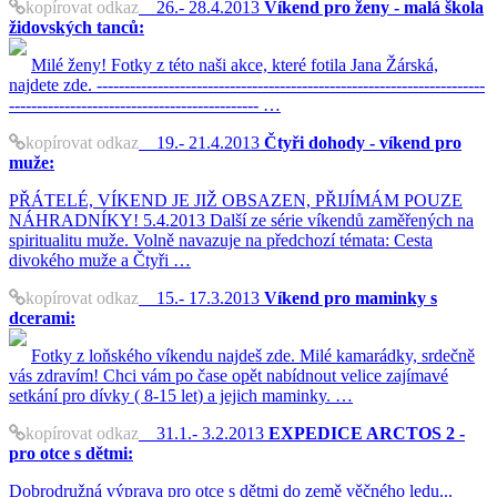
kopírovat odkaz
26.- 28.4.2013
Víkend pro ženy - malá škola
židovských tanců:
Milé ženy! Fotky z této naši akce, které fotila Jana Žárská,
najdete zde. ----------------------------------------------------------------------
--------------------------------------------- …
kopírovat odkaz
19.- 21.4.2013
Čtyři dohody - víkend pro
muže:
PŘÁTELÉ, VÍKEND JE JIŽ OBSAZEN, PŘIJÍMÁM POUZE
NÁHRADNÍKY! 5.4.2013 Další ze série víkendů zaměřených na
spiritualitu muže. Volně navazuje na předchozí témata: Cesta
divokého muže a Čtyři …
kopírovat odkaz
15.- 17.3.2013
Víkend pro maminky s
dcerami:
Fotky z loňského víkendu najdeš zde. Milé kamarádky, srdečně
vás zdravím! Chci vám po čase opět nabídnout velice zajímavé
setkání pro dívky ( 8-15 let) a jejich maminky. …
kopírovat odkaz
31.1.- 3.2.2013
EXPEDICE ARCTOS 2 -
pro otce s dětmi:
Dobrodružná výprava pro otce s dětmi do země věčného ledu...