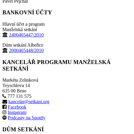
Pavel Pejchal
BANKOVNÍ ÚČTY
Hlavní účet a program
Manželská setkání
2400465447/2010
Dům setkání Albeřice
2000465448/2010
KANCELÁŘ PROGRAMU MANŽELSKÁ
SETKÁNÍ
Markéta Zelinková
Teyschlova 14
635 00 Brno
777 131 575
kancelar@setkani.org
Facebook
Instagram
Podcasty na Spotify
DŮM SETKÁNÍ