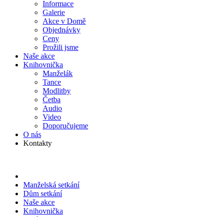
Informace
Galerie
Akce v Domě
Objed­návky
Ceny
Prožili jsme
Naše akce
Knihov­nička
Manželák
Tance
Modlitby
Četba
Audio
Video
Doporu­čujeme
O nás
Kontakty
Manželská setkání
Dům setkání
Naše akce
Knihov­nička