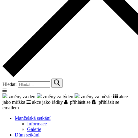
Hledat:
změny za den
změny za týden
změny za měsíc
akce
jako mřížka
akce jako řádky
přihlásit se
přihlásit se
emailem
Manželská setkání
Informace
Galerie
Dům setkání