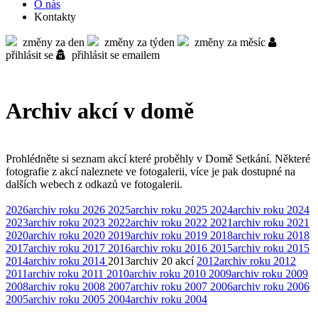
O nás
Kontakty
změny za den
změny za týden
změny za měsíc
přihlásit se
přihlásit se emailem
Archiv akcí v domě
Prohlédněte si seznam akcí které proběhly v Domě Setkání. Některé
fotografie z akcí naleznete ve fotogalerii, více je pak dostupné na
dalších webech z odkazů ve fotogalerii.
2026
archiv roku 2026
2025
archiv roku 2025
2024
archiv roku 2024
2023
archiv roku 2023
2022
archiv roku 2022
2021
archiv roku 2021
2020
archiv roku 2020
2019
archiv roku 2019
2018
archiv roku 2018
2017
archiv roku 2017
2016
archiv roku 2016
2015
archiv roku 2015
2014
archiv roku 2014
2013
archiv
20 akcí
2012
archiv roku 2012
2011
archiv roku 2011
2010
archiv roku 2010
2009
archiv roku 2009
2008
archiv roku 2008
2007
archiv roku 2007
2006
archiv roku 2006
2005
archiv roku 2005
2004
archiv roku 2004