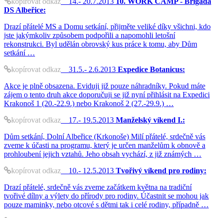
kopírovat odkaz
14.- 20.7.2013
10. WORK CAMP - Brigáda
DS Albeřice:
Drazí přátelé MS a Domu setkání, přijměte veliké díky všichni, kdo
jste jakýmkoliv způsobem podpořili a napomohli letošní
rekonstrukci. Byl udělán obrovský kus práce k tomu, aby Dům
setkání …
kopírovat odkaz
31.5.- 2.6.2013
Expedice Botanicus:
Akce je plně obsazena. Eviduji již pouze náhradníky. Pokud máte
zájem o tento druh akce doporučuji se již nyní přihlásit na Expedici
Krakonoš 1 (20.-22.9.) nebo Krakonoš 2 (27.-29.9.) …
kopírovat odkaz
17.- 19.5.2013
Manželský víkend I.:
Dům setkání, Dolní Albeřice (Krkonoše) Milí přátelé, srdečně vás
zveme k účasti na programu, který je určen manželům k obnově a
prohloubení jejich vztahů. Jeho obsah vychází, z již známých …
kopírovat odkaz
10.- 12.5.2013
Tvořivý víkend pro rodiny:
Drazí přátelé, srdečně vás zveme začátkem května na tradiční
tvořivé dílny a výlety do přírody pro rodiny. Účastnit se mohou jak
pouze maminky, nebo otcové s dětmi tak i celé rodiny, případně …