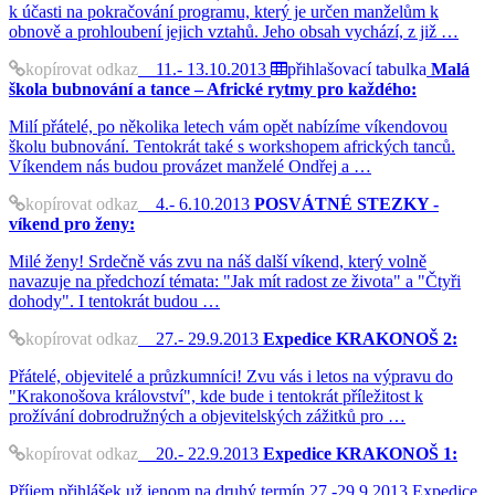
k účasti na pokračování programu, který je určen manželům k
obnově a prohloubení jejich vztahů. Jeho obsah vychází, z již …
kopírovat odkaz
11.- 13.10.2013
přihlašovací tabulka
Malá
škola bubnování a tance – Africké rytmy pro každého:
Milí přátelé, po několika letech vám opět nabízíme víkendovou
školu bubnování. Tentokrát také s workshopem afrických tanců.
Víkendem nás budou provázet manželé Ondřej a …
kopírovat odkaz
4.- 6.10.2013
POSVÁTNÉ STEZKY -
víkend pro ženy:
Milé ženy! Srdečně vás zvu na náš další víkend, který volně
navazuje na předchozí témata: "Jak mít radost ze života" a "Čtyři
dohody". I tentokrát budou …
kopírovat odkaz
27.- 29.9.2013
Expedice KRAKONOŠ 2:
Přátelé, objevitelé a průzkumníci! Zvu vás i letos na výpravu do
"Krakonošova království", kde bude i tentokrát příležitost k
prožívání dobrodružných a objevitelských zážitků pro …
kopírovat odkaz
20.- 22.9.2013
Expedice KRAKONOŠ 1:
Příjem přihlášek už jenom na druhý termín 27.-29.9.2013 Expedice