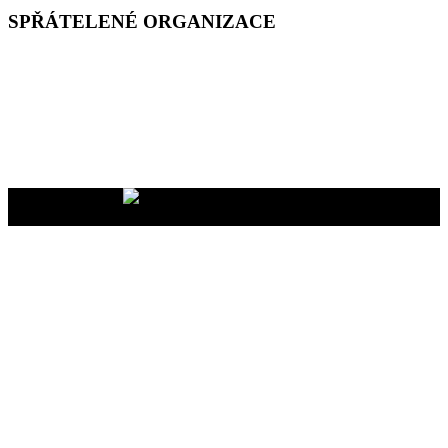
SPŘÁTELENÉ ORGANIZACE
Vaše dary na účet
2400465447/2010
nám pomáhají uskutečňovat
naše programy pro vás i vaše blízké
YMCA Setkání, 2026