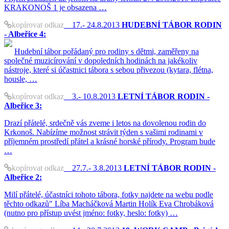
KRAKONOŠ 1 je obsazena …
kopírovat odkaz
17.- 24.8.2013
HUDEBNÍ TÁBOR RODIN
- Albeřice 4:
Hudební tábor pořádaný pro rodiny s dětmi, zaměřeny na
společné muzicírování v dopoledních hodinách na jakékoliv
nástroje, které si účastnici tábora s sebou přivezou (kytara, flétna,
housle, …
kopírovat odkaz
3.- 10.8.2013
LETNÍ TÁBOR RODIN -
Albeřice 3:
Drazí přátelé, srdečně vás zveme i letos na dovolenou rodin do
Krkonoš. Nabízíme možnost strávit týden s vašimi rodinami v
příjemném prostředí přátel a krásné horské přírody. Program bude
…
kopírovat odkaz
27.7.- 3.8.2013
LETNÍ TÁBOR RODIN -
Albeřice 2:
Milí přátelé, účastníci tohoto tábora, fotky najdete na webu podle
těchto odkazů" Líba Macháčková Martin Holík Eva Chrobáková
(nutno pro přístup uvést jméno: fotky, heslo: fotky) …