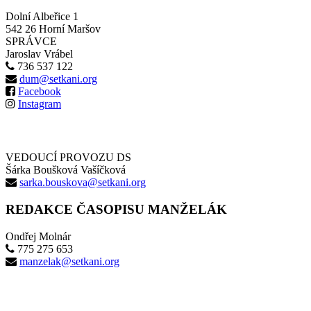
Dolní Albeřice 1
542 26 Horní Maršov
SPRÁVCE
Jaroslav Vrábel
736 537 122
dum@setkani.org
Facebook
Instagram
VEDOUCÍ PROVOZU DS
Šárka Boušková Vašíčková
sarka.bouskova@setkani.org
REDAKCE ČASOPISU MANŽELÁK
Ondřej Molnár
775 275 653
manzelak@setkani.org