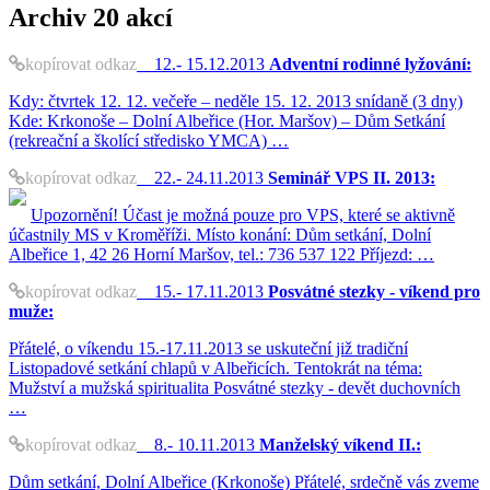
Archiv
20 akcí
kopírovat odkaz
12.- 15.12.2013
Adventní rodinné lyžování:
Kdy: čtvrtek 12. 12. večeře – neděle 15. 12. 2013 snídaně (3 dny)
Kde: Krkonoše – Dolní Albeřice (Hor. Maršov) – Dům Setkání
(rekreační a školící středisko YMCA) …
kopírovat odkaz
22.- 24.11.2013
Seminář VPS II. 2013:
Upozornění! Účast je možná pouze pro VPS, které se aktivně
účastnily MS v Kroměříži. Místo konání: Dům setkání, Dolní
Albeřice 1, 42 26 Horní Maršov, tel.: 736 537 122 Příjezd: …
kopírovat odkaz
15.- 17.11.2013
Posvátné stezky - víkend pro
muže:
Přátelé, o víkendu 15.-17.11.2013 se uskuteční již tradiční
Listopadové setkání chlapů v Albeřicích. Tentokrát na téma:
Mužství a mužská spiritualita Posvátné stezky - devět duchovních
…
kopírovat odkaz
8.- 10.11.2013
Manželský víkend II.:
Dům setkání, Dolní Albeřice (Krkonoše) Přátelé, srdečně vás zveme