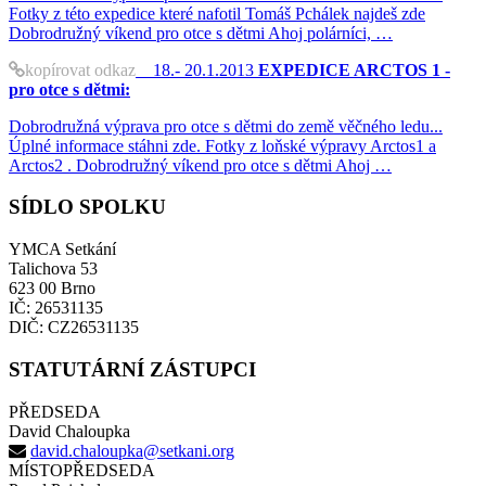
Fotky z této expedice které nafotil Tomáš Pchálek najdeš zde
Dobrodružný víkend pro otce s dětmi Ahoj polárníci, …
kopírovat odkaz
18.- 20.1.2013
EXPEDICE ARCTOS 1 -
pro otce s dětmi:
Dobrodružná výprava pro otce s dětmi do země věčného ledu...
Úplné informace stáhni zde. Fotky z loňské výpravy Arctos1 a
Arctos2 . Dobrodružný víkend pro otce s dětmi Ahoj …
SÍDLO SPOLKU
YMCA Setkání
Talichova 53
623 00 Brno
IČ: 26531135
DIČ: CZ26531135
STATUTÁRNÍ ZÁSTUPCI
PŘEDSEDA
David Chaloupka
david.chaloupka@setkani.org
MÍSTOPŘEDSEDA