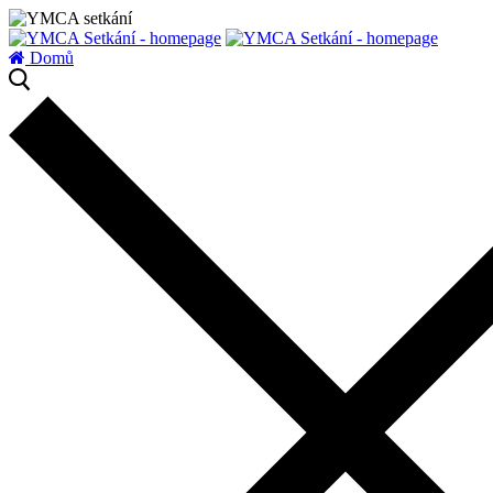
zatížení serveru
Domů