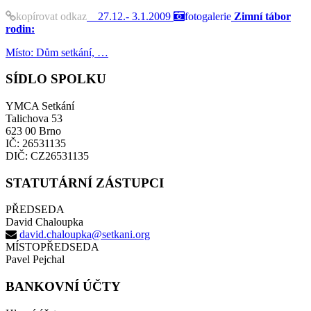
kopírovat odkaz
27.12.- 3.1.2009
fotogalerie
Zimní tábor
rodin:
Místo: Dům setkání, …
SÍDLO SPOLKU
YMCA Setkání
Talichova 53
623 00 Brno
IČ: 26531135
DIČ: CZ26531135
STATUTÁRNÍ ZÁSTUPCI
PŘEDSEDA
David Chaloupka
david.chaloupka@setkani.org
MÍSTOPŘEDSEDA
Pavel Pejchal
BANKOVNÍ ÚČTY