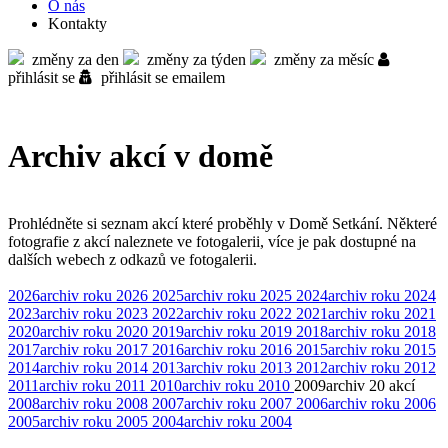
O nás
Kontakty
změny za den
změny za týden
změny za měsíc
přihlásit se
přihlásit se emailem
Archiv akcí v domě
Prohlédněte si seznam akcí které proběhly v Domě Setkání. Některé
fotografie z akcí naleznete ve fotogalerii, více je pak dostupné na
dalších webech z odkazů ve fotogalerii.
2026
archiv roku 2026
2025
archiv roku 2025
2024
archiv roku 2024
2023
archiv roku 2023
2022
archiv roku 2022
2021
archiv roku 2021
2020
archiv roku 2020
2019
archiv roku 2019
2018
archiv roku 2018
2017
archiv roku 2017
2016
archiv roku 2016
2015
archiv roku 2015
2014
archiv roku 2014
2013
archiv roku 2013
2012
archiv roku 2012
2011
archiv roku 2011
2010
archiv roku 2010
2009
archiv
20 akcí
2008
archiv roku 2008
2007
archiv roku 2007
2006
archiv roku 2006
2005
archiv roku 2005
2004
archiv roku 2004