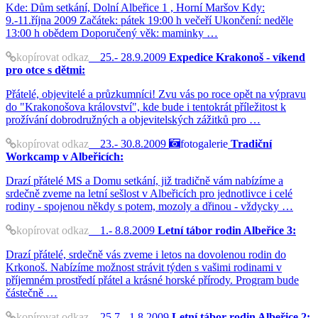
Kde: Dům setkání, Dolní Albeřice 1 , Horní Maršov Kdy:
9.-11.října 2009 Začátek: pátek 19:00 h večeří Ukončení: neděle
13:00 h obědem Doporučený věk: maminky …
kopírovat odkaz
25.- 28.9.2009
Expedice Krakonoš - víkend
pro otce s dětmi:
Přátelé, objevitelé a průzkumníci! Zvu vás po roce opět na výpravu
do "Krakonošova království", kde bude i tentokrát příležitost k
prožívání dobrodružných a objevitelských zážitků pro …
kopírovat odkaz
23.- 30.8.2009
fotogalerie
Tradiční
Workcamp v Albeřicích:
Drazí přátelé MS a Domu setkání, již tradičně vám nabízíme a
srdečně zveme na letní sešlost v Albeřicích pro jednotlivce i celé
rodiny - spojenou někdy s potem, mozoly a dřinou - vždycky …
kopírovat odkaz
1.- 8.8.2009
Letní tábor rodin Albeřice 3:
Drazí přátelé, srdečně vás zveme i letos na dovolenou rodin do
Krkonoš. Nabízíme možnost strávit týden s vašimi rodinami v
příjemném prostředí přátel a krásné horské přírody. Program bude
částečně …
kopírovat odkaz
25.7.- 1.8.2009
Letní tábor rodin Albeřice 2: