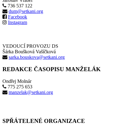
Jaroslav Vrábel
736 537 122
dum@setkani.org
Facebook
Instagram
VEDOUCÍ PROVOZU DS
Šárka Boušková Vašíčková
sarka.bouskova@setkani.org
REDAKCE ČASOPISU MANŽELÁK
Ondřej Molnár
775 275 653
manzelak@setkani.org
SPŘÁTELENÉ ORGANIZACE