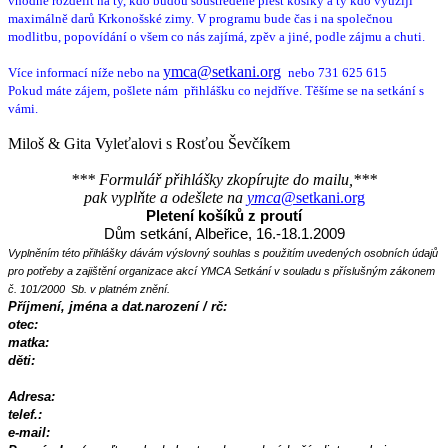
vhodně rozdělit na ty, kdo budou soustředěně plést košíky a ty kdo využijí
maximálně darů Krkonošské zimy. V programu bude čas i na společnou
modlitbu, popovídání o všem co nás zajímá, zpěv a jiné, podle zájmu a chuti.
ymca@setkani.org
Více informací níže nebo na
nebo 731 625 615
Pokud máte zájem, pošlete nám přihlášku co nejdříve. Těšíme se na setkání s
vámi.
Miloš & Gita Vyleťalovi s Rosťou Ševčíkem
*** Formulář přihlášky zkopírujte do mailu,***
pak vyplňte a odešlete na
ymca
@setkani.org
Pletení košíků z proutí
Dům setkání, Albeřice, 16.-18.1.2009
Vyplněním této přihlášky dávám výslovný souhlas s použitím uvedených osobních údajů
pro potřeby a zajištění organizace akcí YMCA Setkání v souladu s příslušným zákonem
č. 101/2000
Sb. v platném znění.
Příjmení, jména a
dat.narození / rč:
otec:
matka:
děti:
Adresa:
telef.:
e-mail: