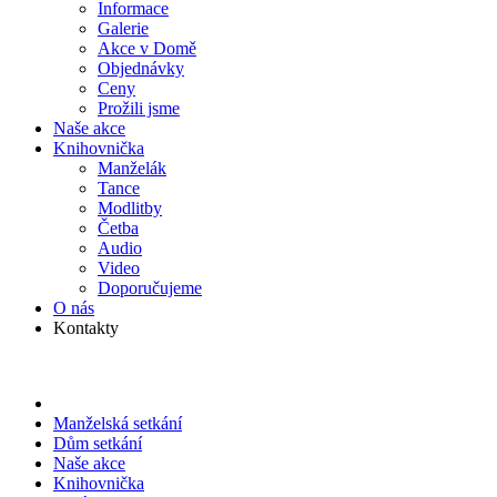
Informace
Galerie
Akce v Domě
Objed­návky
Ceny
Prožili jsme
Naše akce
Knihov­nička
Manželák
Tance
Modlitby
Četba
Audio
Video
Doporu­čujeme
O nás
Kontakty
Manželská setkání
Dům setkání
Naše akce
Knihov­nička