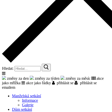
Hledat:
změny za den
změny za týden
změny za měsíc
akce
jako mřížka
akce jako řádky
přihlásit se
přihlásit se
emailem
Manželská setkání
Informace
Galerie
Dům setkání