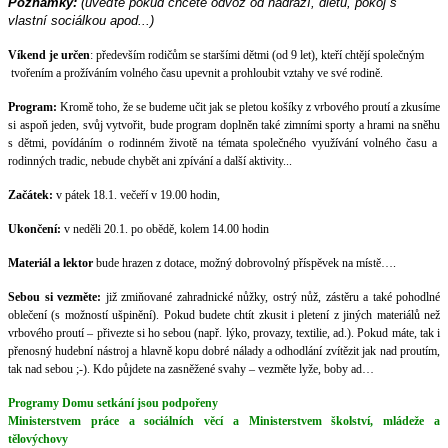
Poznámky:
(uveďte pokud chcete odvoz od nádraží, dietu, pokoj s
vlastní sociálkou apod...)
Víkend je určen
: především rodičům se staršími dětmi (od 9 let), kteří chtějí společným
tvořením a prožíváním volného času upevnit a prohloubit vztahy ve své rodině.
Program:
Kromě toho, že se budeme učit jak se pletou košíky z vrbového proutí a zkusíme
si aspoň jeden, svůj vytvořit, bude program doplněn také zimními sporty a hrami na sněhu
s dětmi, povídáním o rodinném životě na témata společného využívání volného času a
rodinných tradic, nebude chybět ani zpívání a další aktivity...
Začátek:
v pátek 18.1. večeří v 19.00 hodin,
Ukončení:
v neděli 20.1. po obědě, kolem 14.00 hodin
Materiál a lektor
bude hrazen z dotace, možný dobrovolný příspěvek na místě….
Sebou si vezměte:
již zmiňované zahradnické nůžky, ostrý nůž, zástěru a také pohodlné
oblečení (s možností ušpinění). Pokud budete chtít zkusit i pletení z jiných materiálů než
vrbového proutí – přivezte si ho sebou (např. lýko, provazy, textilie, ad.). Pokud máte, tak i
přenosný hudební nástroj a hlavně kopu dobré nálady a odhodlání zvítězit jak nad proutím,
tak nad sebou ;-). Kdo půjdete na zasněžené svahy – vezměte lyže, boby ad…
Programy Domu setkání jsou podpořeny
Ministerstvem práce a sociálních věcí a Ministerstvem školství, mládeže a
tělovýchovy