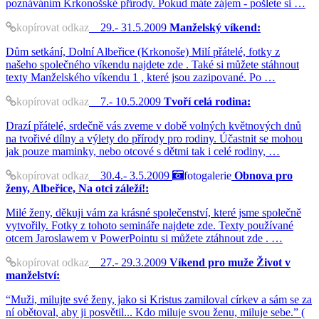
poznáváním Krkonošské přírody. Pokud máte zájem - pošlete si …
kopírovat odkaz
29.- 31.5.2009
Manželský víkend:
Dům setkání, Dolní Albeřice (Krkonoše) Milí přátelé, fotky z
našeho společného víkendu najdete zde . Také si můžete stáhnout
texty Manželského víkendu 1 , které jsou zazipované. Po …
kopírovat odkaz
7.- 10.5.2009
Tvoří celá rodina:
Drazí přátelé, srdečně vás zveme v době volných květnových dnů
na tvořivé dílny a výlety do přírody pro rodiny. Účastnit se mohou
jak pouze maminky, nebo otcové s dětmi tak i celé rodiny, …
kopírovat odkaz
30.4.- 3.5.2009
fotogalerie
Obnova pro
ženy, Albeřice, Na otci záleží!:
Milé ženy, děkuji vám za krásné společenství, které jsme společně
vytvořily. Fotky z tohoto semináře najdete zde. Texty používané
otcem Jaroslawem v PowerPointu si můžete ztáhnout zde . …
kopírovat odkaz
27.- 29.3.2009
Víkend pro muže Život v
manželství:
“Muži, milujte své ženy, jako si Kristus zamiloval církev a sám se za
ní obětoval, aby ji posvětil... Kdo miluje svou ženu, miluje sebe.” (