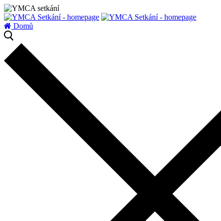
zatížení serveru
Domů