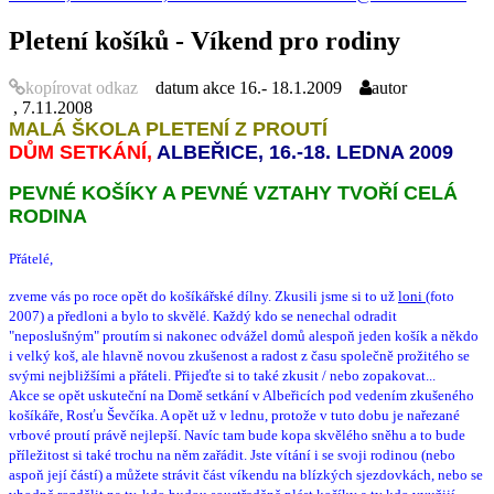
Pletení košíků - Víkend pro rodiny
kopírovat odkaz
datum akce
16.- 18.1.2009
autor
, 7.11.2008
MALÁ ŠKOLA PLETENÍ Z PROUTÍ
DŮM SETKÁNÍ,
ALBEŘICE, 16.-18. LEDNA 2009
PEVNÉ KOŠÍKY A PEVNÉ VZTAHY TVOŘÍ CELÁ
RODINA
Přátelé,
zveme vás po roce opět do košíkářské dílny. Zkusili jsme si to už
loni
(foto
2007) a předloni a bylo to skvělé. Každý kdo se nenechal odradit
"neposlušným" proutím si nakonec odvážel domů alespoň jeden košík a někdo
i velký koš, ale hlavně novou zkušenost a radost z času společně prožitého se
svými nejbližšími a přáteli. Přijeďte si to také zkusit / nebo zopakovat...
Akce se opět uskuteční na Domě setkání v Albeřicích pod vedením zkušeného
košíkáře, Rosťu Ševčíka. A opět už v lednu, protože v tuto dobu je nařezané
vrbové proutí právě nejlepší. Navíc tam bude kopa skvělého sněhu a to bude
příležitost si také trochu na něm zařádit. Jste vítání i se svoji rodinou (nebo
aspoň její částí) a můžete strávit část víkendu na blízkých sjezdovkách, nebo se