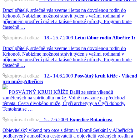
Drazí přátelé, srdečně vás zveme i letos na dovolenou rodin do
Krkonoš. Nabízíme možnost strávit týden s vašimi rodinami v
příjemném prostředí přátel a krásné horské přírody. Program bude
částečně …
kopírovat odkaz
18.- 25.7.2009
Letní tábor rodin Albeřice 1:
Drazí přátelé, srdečně vás zveme i letos na dovolenou rodin do
Krkonoš. Nabízíme možnost strávit týden s vašimi rodinami v
příjemném prostředí přátel a krásné horské přírody. Program bude
částečně …
kopírovat odkaz
12.- 14.6.2009
Posvátný kruh kříže - Víkend
pro muže,Albeřice:
POSVÁTNÝ KRUH KŘÍŽE Další ze série víkendů
zaměřených na spiritualitu muže. Volně navazuje na předchozí
témata: Cesta divokého muže, Čtyři archetypy a Čtyři dohody.
Tentokrát se …
kopírovat odkaz
5.- 7.6.2009
Expedice Botanicus:
Objevitelský víkend pro otce s dětmi v Domě Setkání v Albeřicích
podbarvený atmosférou cestovatelů a objevitelů vzácných rostlin a