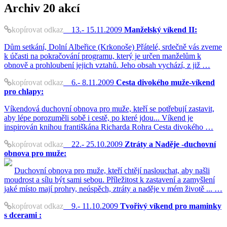
Archiv
20 akcí
kopírovat odkaz
13.- 15.11.2009
Manželský víkend II:
Dům setkání, Dolní Albeřice (Krkonoše) Přátelé, srdečně vás zveme
k účasti na pokračování programu, který je určen manželům k
obnově a prohloubení jejich vztahů. Jeho obsah vychází, z již …
kopírovat odkaz
6.- 8.11.2009
Cesta divokého muže-víkend
pro chlapy:
Víkendová duchovní obnova pro muže, kteří se potřebují zastavit,
aby lépe porozuměli sobě i cestě, po které jdou... Víkend je
inspirován knihou františkána Richarda Rohra Cesta divokého …
kopírovat odkaz
22.- 25.10.2009
Ztráty a Naděje -duchovní
obnova pro muže:
Duchovní obnova pro muže, kteří chtějí naslouchat, aby našli
moudrost a sílu být sami sebou. Příležitost k zastavení a zamyšlení
jaké místo mají prohry, neúspěch, ztráty a naděje v mém životě ... …
kopírovat odkaz
9.- 11.10.2009
Tvořivý víkend pro maminky
s dcerami :