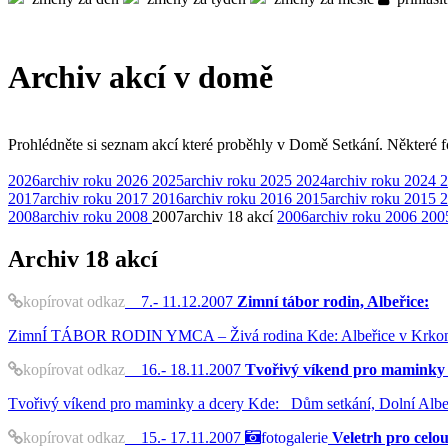
Archiv akcí v domě
Prohlédněte si seznam akcí které proběhly v Domě Setkání. Některé fot
2026
archiv roku 2026
2025
archiv roku 2025
2024
archiv roku 2024
2
2017
archiv roku 2017
2016
archiv roku 2016
2015
archiv roku 2015
2
2008
archiv roku 2008
2007
archiv
18 akcí
2006
archiv roku 2006
200
Archiv
18 akcí
kopírovat odkaz
7.- 11.12.2007
Zimní tábor rodin, Albeřice:
ZimnÍ TÁBOR RODIN YMCA – Živá rodina Kde: Albeřice v Krkonoších
kopírovat odkaz
16.- 18.11.2007
Tvořivý víkend pro maminky 
Tvořivý víkend pro maminky a dcery Kde: Dům setkání, Dolní Albe
kopírovat odkaz
15.- 17.11.2007
fotogalerie
Veletrh pro celo