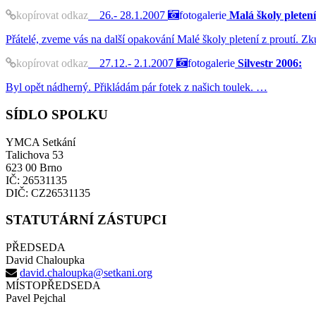
kopírovat odkaz
26.- 28.1.2007
fotogalerie
Malá školy pletení 
Přátelé, zveme vás na další opakování Malé školy pletení z proutí. Zk
kopírovat odkaz
27.12.- 2.1.2007
fotogalerie
Silvestr 2006:
Byl opět nádherný. Přikládám pár fotek z našich toulek. …
SÍDLO SPOLKU
YMCA Setkání
Talichova 53
623 00 Brno
IČ: 26531135
DIČ: CZ26531135
STATUTÁRNÍ ZÁSTUPCI
PŘEDSEDA
David Chaloupka
david.chaloupka@setkani.org
MÍSTOPŘEDSEDA
Pavel Pejchal