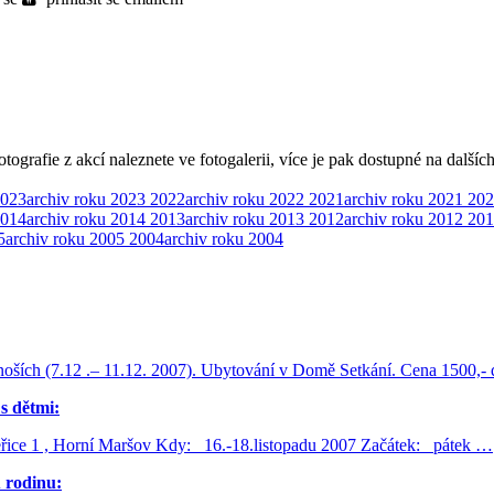
ografie z akcí naleznete ve fotogalerii, více je pak dostupné na dalšíc
023
archiv roku 2023
2022
archiv roku 2022
2021
archiv roku 2021
202
014
archiv roku 2014
2013
archiv roku 2013
2012
archiv roku 2012
201
5
archiv roku 2005
2004
archiv roku 2004
 (7.12 .– 11.12. 2007). Ubytování v Domě Setkání. Cena 1500,- dos
s dětmi:
řice 1 , Horní Maršov Kdy: 16.-18.listopadu 2007 Začátek: pátek …
u rodinu: