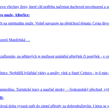
zvu všechny ženy, které cítí potřebu načerpat duchovní povzbuzení a s
o muže, Albeřice:
iritualitu muže. Volně navazuje na předchozí témata: Cesta divok
h kurzů Manželská …
ařízením, na některých je možnost umístění přistýlek či postýlek - v c
lnice. Nejbližší lyžařské vleky a areály: vlek u Staré Celnice - je 6 
 trampolínu. Turistické trasy a naučné stezky – českopolský přechod, v
I:
ta správná doba vyrazit opět do zimní přírody za dobrodružstvím. I leto