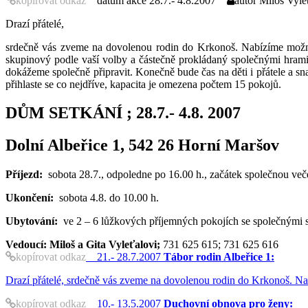
28.7.- 4.8.2007
Miloš Vyleť
Drazí přátelé,
srdečně vás zveme na dovolenou rodin do Krkonoš. Nabízíme možnost
skupinový podle vaší volby a částečně prokládaný společnými hram
dokážeme společně připravit. Konečně bude čas na děti i přátele a 
přihlaste se co nejdříve, kapacita je omezena počtem 15 pokojů.
DŮM SETKÁNÍ ; 28.7.- 4.8. 2007
Dolní Albeřice 1, 542 26 Horní Maršov
Příjezd:
sobota 28.7., odpoledne po 16.00 h., začátek společnou veče
Ukončení:
sobota 4.8. do 10.00 h.
Ubytování:
ve 2 – 6 lůžkových příjemných pokojích se společnými s
Vedoucí: Miloš a Gita Vyleťalovi;
731 625 615; 731 625 616
kopírovat odkaz
21.- 28.7.2007
Tábor rodin Albeřice 1:
Drazí přátelé, srdečně vás zveme na dovolenou rodin do Krkonoš. Nab
kopírovat odkaz
10.- 13.5.2007
Duchovní obnova pro ženy: