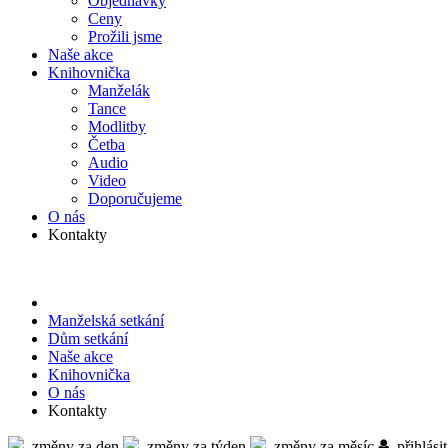
Objed­návky
Ceny
Prožili jsme
Naše akce
Knihov­nička
Manželák
Tance
Modlitby
Četba
Audio
Video
Doporu­čujeme
O nás
Kontakty
Manželská setkání
Dům setkání
Naše akce
Knihov­nička
O nás
Kontakty
změny za den
změny za týden
změny za měsíc
přihlásit