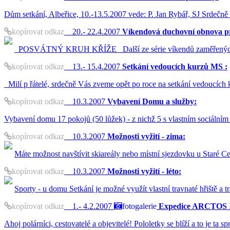
Dům setkání, Albeřice, 10.-13.5.2007 vede: P. Jan Rybář, SJ Srdečně 
kopírovat odkaz
20.- 22.4.2007
Víkendová duchovní obnova pr
POSVÁTNÝ KRUH KŘÍŽE Další ze série víkendů zaměřených na sp
kopírovat odkaz
13.- 15.4.2007
Setkání vedoucích kurzů MS :
Milí p řátelé, srdečně Vás zveme opět po roce na setkání vedoucíc
kopírovat odkaz
10.3.2007
Vybavení Domu a služby:
Vybavení domu 17 pokojů (50 lůžek) - z nichž 5 s vlastním sociálním z
kopírovat odkaz
10.3.2007
Možnosti vyžití - zima:
Máte možnost navštívit skiareály nebo místní sjezdovku u Staré Ce
kopírovat odkaz
10.3.2007
Možnosti vyžití - léto:
Sporty - u domu Setkání je možné využít vlastní travnaté hřiště a
kopírovat odkaz
1.- 4.2.2007
fotogalerie
Expedice ARCTOS I
Ahoj polárníci, cestovatelé a objevitelé! Pololetky se blíží a to je 