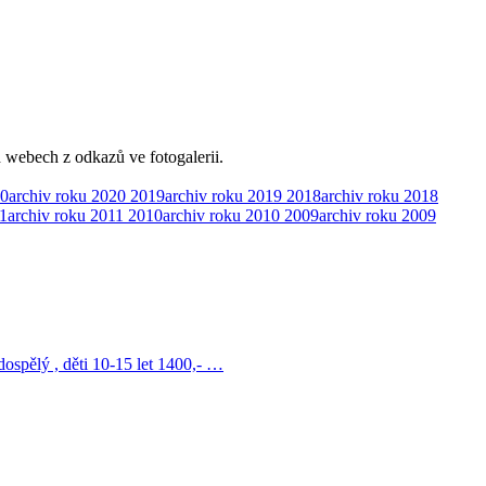
h webech z odkazů ve fotogalerii.
0
archiv roku 2020
2019
archiv roku 2019
2018
archiv roku 2018
1
archiv roku 2011
2010
archiv roku 2010
2009
archiv roku 2009
pělý , děti 10-15 let 1400,- …