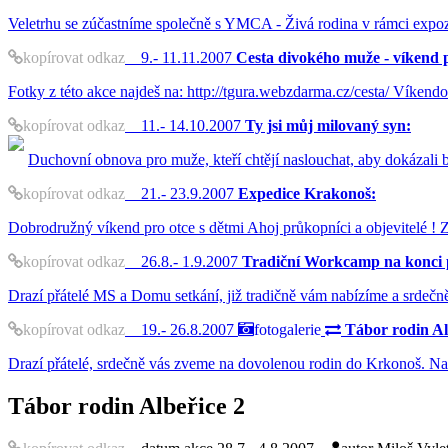
Veletrhu se zúčastníme společně s YMCA - Živá rodina v rámci expoz
kopírovat odkaz
9.- 11.11.2007
Cesta divokého muže - víkend 
Fotky z této akce najdeš na: http://tgura.webzdarma.cz/cesta/ Víkendo
kopírovat odkaz
11.- 14.10.2007
Ty jsi můj milovaný syn:
Duchovní obnova pro muže, kteří chtějí naslouchat, aby dokázali b
kopírovat odkaz
21.- 23.9.2007
Expedice Krakonoš:
Dobrodružný víkend pro otce s dětmi Ahoj průkopníci a objevitelé ! 
kopírovat odkaz
26.8.- 1.9.2007
Tradiční Workcamp na konci 
Drazí přátelé MS a Domu setkání, již tradičně vám nabízíme a srdečně
kopírovat odkaz
19.- 26.8.2007
fotogalerie
Tábor rodin Al
Drazí přátelé, srdečně vás zveme na dovolenou rodin do Krkonoš. Nab
Tábor rodin Albeřice 2
kopírovat odkaz
datum akce
autor