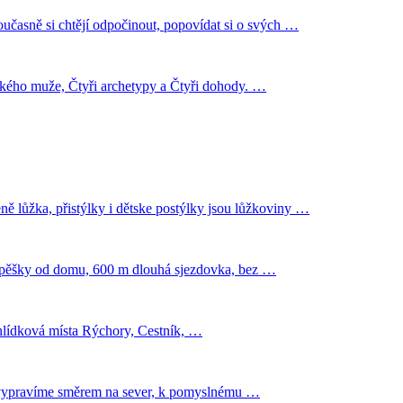
oučasně si chtějí odpočinout, popovídat si o svých …
ého muže, Čtyři archetypy a Čtyři dohody. …
eně lůžka, přistýlky i dětske postýlky jsou lůžkoviny …
min pěšky od domu, 600 m dlouhá sjezdovka, bez …
yhlídková místa Rýchory, Cestník, …
s se vypravíme směrem na sever, k pomyslnému …