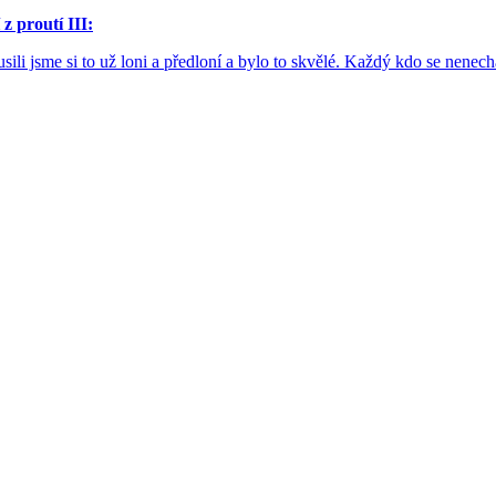
z proutí III:
usili jsme si to už loni a předloní a bylo to skvělé. Každý kdo se nene