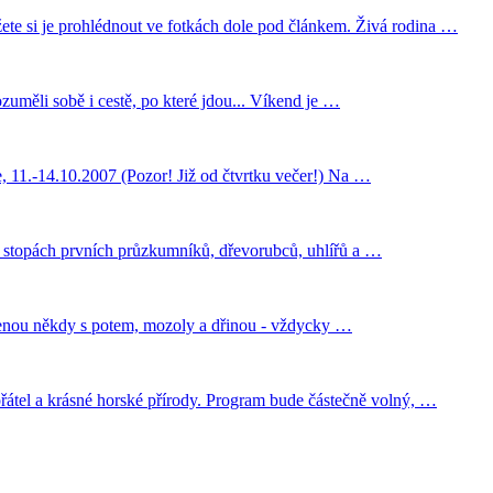
te si je prohlédnout ve fotkách dole pod článkem. Živá rodina …
zuměli sobě i cestě, po které jdou... Víkend je …
e, 11.-14.10.2007 (Pozor! Již od čtvrtku večer!) Na …
po stopách prvních průzkumníků, dřevorubců, uhlířů a …
pojenou někdy s potem, mozoly a dřinou - vždycky …
řátel a krásné horské přírody. Program bude částečně volný, …