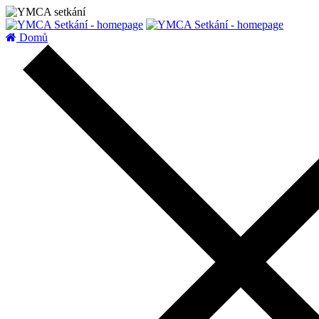
zatížení serveru
Domů