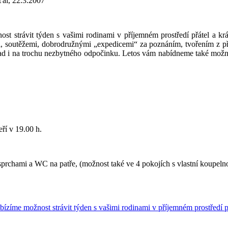
al, 22.3.2007
 strávit týden s vašimi rodinami v příjemném prostředí přátel a krá
i, soutěžemi, dobrodružnými „expedicemi“ za poznáním, tvořením z př
snad i na trochu nezbytného odpočinku. Letos vám nabídneme také možno
ří v 19.00 h.
prchami a WC na patře, (možnost také ve 4 pokojích s vlastní koupelno
ízíme možnost strávit týden s vašimi rodinami v příjemném prostředí p