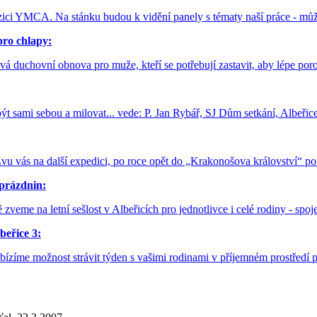
ici YMCA. Na stánku budou k vidění panely s tématy naší práce - může
pro chlapy:
vá duchovní obnova pro muže, kteří se potřebují zastavit, aby lépe poro
ýt sami sebou a milovat... vede: P. Jan Rybář, SJ Dům setkání, Albeřic
Zvu vás na další expedici, po roce opět do „Krakonošova království“ 
prázdnin:
 zveme na letní sešlost v Albeřicích pro jednotlivce i celé rodiny - s
beřice 3:
ízíme možnost strávit týden s vašimi rodinami v příjemném prostředí p