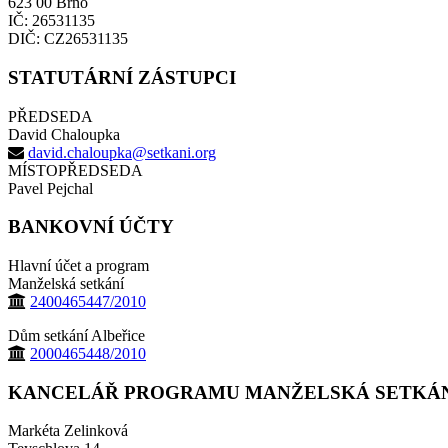
623 00 Brno
IČ: 26531135
DIČ: CZ26531135
STATUTÁRNÍ ZÁSTUPCI
PŘEDSEDA
David Chaloupka
david.chaloupka@setkani.org
MÍSTOPŘEDSEDA
Pavel Pejchal
BANKOVNÍ ÚČTY
Hlavní účet a program
Manželská setkání
2400465447/2010
Dům setkání Albeřice
2000465448/2010
KANCELÁŘ PROGRAMU MANŽELSKÁ SETKÁ
Markéta Zelinková