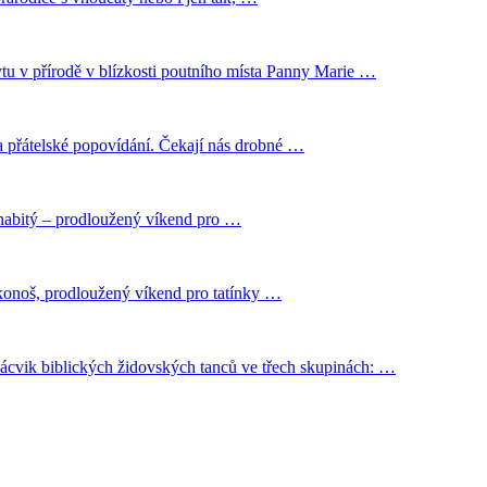
tu v přírodě v blízkosti poutního místa Panny Marie …
 a přátelské popovídání. Čekají nás drobné …
y nabitý – prodloužený víkend pro …
Krakonoš, prodloužený víkend pro tatínky …
 nácvik biblických židovských tanců ve třech skupinách: …