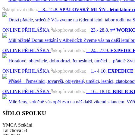
kopírovat odkaz
8.- 15.8.
SPÁLOVSKÝ MLÝN - letní tábor ro
Drazí přátelé, srdečně Vás zveme na týdenní letní tábor rodin na
ONLINE PŘIHLÁŠKA
kopírovat odkaz
23.- 28.8.
WORKCAM
Milí přátelé Domu setkání v Albeřicích Zveme vás na další letní b
ONLINE PŘIHLÁŠKA
kopírovat odkaz
24.- 27.9.
EXPEDICE K
Horalové, objevitelé, dobrodruzi, řemeslníci, umělci… přátelé Zvu
ONLINE PŘIHLÁŠKA
kopírovat odkaz
1.- 4.10.
EXPEDICE KR
Přátelé – řemeslníci, tovaryši, objevitelé, umělci, lesníci, zlatok
ONLINE PŘIHLÁŠKA
kopírovat odkaz
16.- 18.10.
BIBLICKÉ
Milé ženy, srdečně vás opět zvu na náš další víkend s tancem. Vě
SÍDLO SPOLKU
YMCA Setkání
Talichova 53