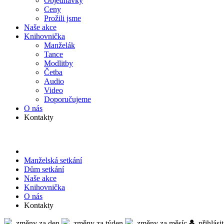
Objed­návky
Ceny
Prožili jsme
Naše akce
Knihov­nička
Manželák
Tance
Modlitby
Četba
Audio
Video
Doporu­čujeme
O nás
Kontakty
Manželská setkání
Dům setkání
Naše akce
Knihov­nička
O nás
Kontakty
změny za den
změny za týden
změny za měsíc
přihlásit