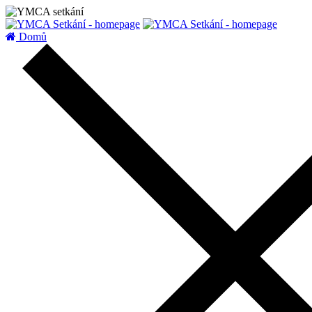
zatížení serveru
Domů