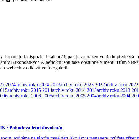
ly. Pokud je k dispozici i kalendář, pak je zobrazen vepředu přede všem
kání v Krkonošských Albeřicích jsou také dostupné v menu 'Dům Setká
ších webech z odkazů ve fotogalerii.
025
2024
archiv roku 2024
2023
archiv roku 2023
2022
archiv roku 2022
015
archiv roku 2015
2014
archiv roku 2014
2013
archiv roku 2013
201
006
archiv roku 2006
2005
archiv roku 2005
2004
archiv roku 2004
200
/ Pohodová letní dovolená:
 rodin. Míváme na táboře malé děti, školáky i teenagery, můžete přijet 