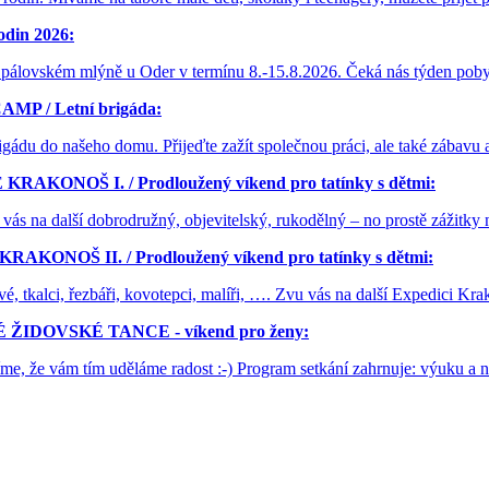
din 2026:
 Spálovském mlýně u Oder v termínu 8.-15.8.2026. Čeká nás týden poby
P / Letní brigáda:
rigádu do našeho domu. Přijeďte zažít společnou práci, ale také zábavu
RAKONOŠ I. / Prodloužený víkend pro tatínky s dětmi:
 vás na další dobrodružný, objevitelský, rukodělný – no prostě zážitk
AKONOŠ II. / Prodloužený víkend pro tatínky s dětmi:
opové, tkalci, řezbáři, kovotepci, malíři, …. Zvu vás na další Expedici 
 ŽIDOVSKÉ TANCE - víkend pro ženy:
říme, že vám tím uděláme radost :-) Program setkání zahrnuje: výuku a