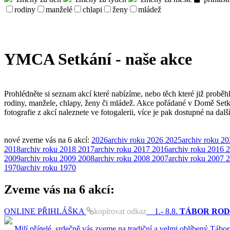
rodiny
manželé
chlapi
ženy
mládež
YMCA Setkání - naše akce
Prohlédněte si seznam akcí které nabízíme, nebo těch které již proběh
rodiny, manžele, chlapy, ženy či mládež. Akce pořádané v Domě Set
fotografie z akcí naleznete ve fotogalerii, více je pak dostupné na dal
nové
zveme vás na
6 akcí
:
2026
archiv roku 2026
2025
archiv roku 2
2018
archiv roku 2018
2017
archiv roku 2017
2016
archiv roku 2016
2
2009
archiv roku 2009
2008
archiv roku 2008
2007
archiv roku 2007
2
1970
archiv roku 1970
Zveme vás na
6 akcí
:
ONLINE PŘIHLÁŠKA
kopírovat odkaz
1.- 8.8.
TÁBOR RODIN 
Milí přátelé, srdečně vás zveme na tradiční a velmi oblíbený Tábor