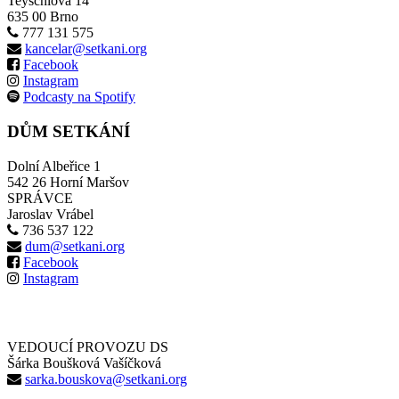
Teyschlova 14
635 00 Brno
777 131 575
kancelar@setkani.org
Facebook
Instagram
Podcasty na Spotify
DŮM SETKÁNÍ
Dolní Albeřice 1
542 26 Horní Maršov
SPRÁVCE
Jaroslav Vrábel
736 537 122
dum@setkani.org
Facebook
Instagram
VEDOUCÍ PROVOZU DS
Šárka Boušková Vašíčková
sarka.bouskova@setkani.org