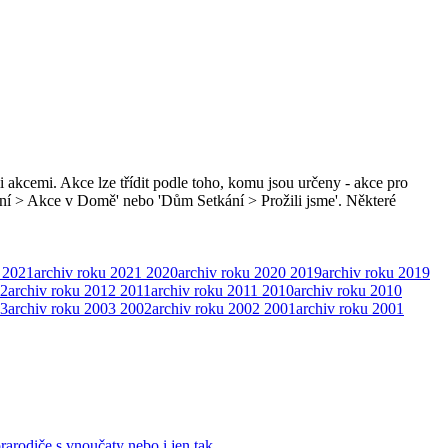
i akcemi. Akce lze třídit podle toho, komu jsou určeny - akce pro
ní > Akce v Domě' nebo 'Dům Setkání > Prožili jsme'. Některé
2021
archiv roku 2021
2020
archiv roku 2020
2019
archiv roku 2019
2
archiv roku 2012
2011
archiv roku 2011
2010
archiv roku 2010
3
archiv roku 2003
2002
archiv roku 2002
2001
archiv roku 2001
prarodiče s vnoučaty nebo i jen tak, …