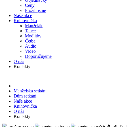
Objed­návky
Ceny
Prožili jsme
Naše akce
Knihov­nička
Manželák
Tance
Modlitby
Četba
Audio
Video
Doporu­čujeme
O nás
Kontakty
Manželská setkání
Dům setkání
Naše akce
Knihov­nička
O nás
Kontakty
změny za den
změny za týden
změny za měsíc
přihlásit