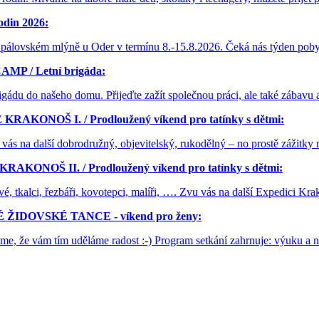
din 2026:
 Spálovském mlýně u Oder v termínu 8.-15.8.2026. Čeká nás týden poby
P / Letní brigáda:
rigádu do našeho domu. Přijeďte zažít společnou práci, ale také zábavu
RAKONOŠ I. / Prodloužený víkend pro tatínky s dětmi:
 vás na další dobrodružný, objevitelský, rukodělný – no prostě zážitk
AKONOŠ II. / Prodloužený víkend pro tatínky s dětmi:
opové, tkalci, řezbáři, kovotepci, malíři, …. Zvu vás na další Expedici 
 ŽIDOVSKÉ TANCE - víkend pro ženy:
říme, že vám tím uděláme radost :-) Program setkání zahrnuje: výuku a