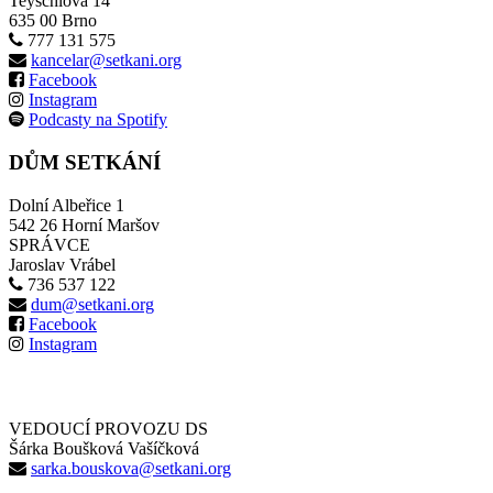
Teyschlova 14
635 00 Brno
777 131 575
kancelar@setkani.org
Facebook
Instagram
Podcasty na Spotify
DŮM SETKÁNÍ
Dolní Albeřice 1
542 26 Horní Maršov
SPRÁVCE
Jaroslav Vrábel
736 537 122
dum@setkani.org
Facebook
Instagram
VEDOUCÍ PROVOZU DS
Šárka Boušková Vašíčková
sarka.bouskova@setkani.org