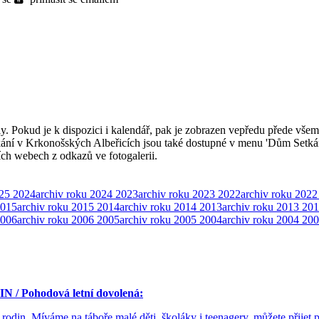
ly. Pokud je k dispozici i kalendář, pak je zobrazen vepředu přede všem
kání v Krkonošských Albeřicích jsou také dostupné v menu 'Dům Setká
ších webech z odkazů ve fotogalerii.
025
2024
archiv roku 2024
2023
archiv roku 2023
2022
archiv roku 2022
015
archiv roku 2015
2014
archiv roku 2014
2013
archiv roku 2013
201
006
archiv roku 2006
2005
archiv roku 2005
2004
archiv roku 2004
200
/ Pohodová letní dovolená:
 rodin. Míváme na táboře malé děti, školáky i teenagery, můžete přijet 