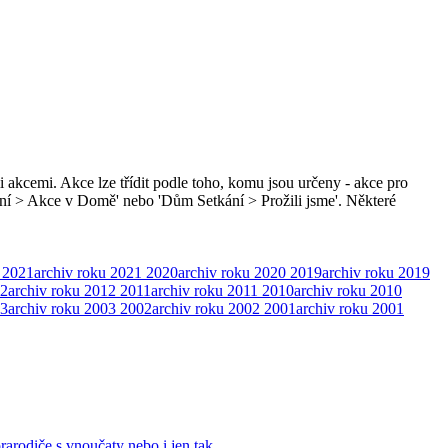
i akcemi. Akce lze třídit podle toho, komu jsou určeny - akce pro
ní > Akce v Domě' nebo 'Dům Setkání > Prožili jsme'. Některé
2021
archiv roku 2021
2020
archiv roku 2020
2019
archiv roku 2019
2
archiv roku 2012
2011
archiv roku 2011
2010
archiv roku 2010
3
archiv roku 2003
2002
archiv roku 2002
2001
archiv roku 2001
prarodiče s vnoučaty nebo i jen tak, …