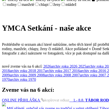
rodiny
manželé
chlapi
ženy
mládež
YMCA Setkání - naše akce
Prohlédněte si seznam akcí které nabízíme, nebo těch které již proběh
rodiny, manžele, chlapy, ženy či mládež. Akce pořádané v Domě Set
fotografie z akcí naleznete ve fotogalerii, více je pak dostupné na dal
nové
zveme vás na
6 akcí
:
2026
archiv roku 2026
2025
archiv roku 2
2018
archiv roku 2018
2017
archiv roku 2017
2016
archiv roku 2016
2
2009
archiv roku 2009
2008
archiv roku 2008
2007
archiv roku 2007
2
1970
archiv roku 1970
Zveme vás na
6 akcí
:
ONLINE PŘIHLÁŠKA
kopírovat odkaz
1.- 8.8.
TÁBOR RODIN 
Milí přátelé, srdečně vás zveme na tradiční a velmi oblíbený Tábor