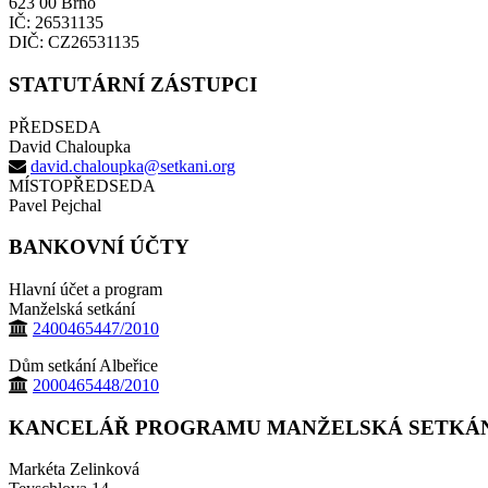
623 00 Brno
IČ: 26531135
DIČ: CZ26531135
STATUTÁRNÍ ZÁSTUPCI
PŘEDSEDA
David Chaloupka
david.chaloupka@setkani.org
MÍSTOPŘEDSEDA
Pavel Pejchal
BANKOVNÍ ÚČTY
Hlavní účet a program
Manželská setkání
2400465447/2010
Dům setkání Albeřice
2000465448/2010
KANCELÁŘ PROGRAMU MANŽELSKÁ SETKÁ
Markéta Zelinková