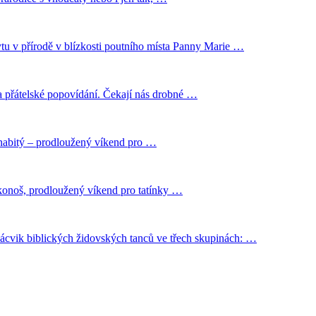
tu v přírodě v blízkosti poutního místa Panny Marie …
 a přátelské popovídání. Čekají nás drobné …
y nabitý – prodloužený víkend pro …
Krakonoš, prodloužený víkend pro tatínky …
 nácvik biblických židovských tanců ve třech skupinách: …