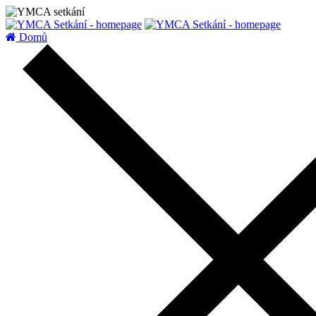
zatížení serveru
Domů