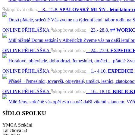
kopírovat odkaz
8.- 15.8.
SPÁLOVSKÝ MLÝN - letní tábor ro
Drazí přátelé, srdečně Vás zveme na týdenní letní tábor rodin na
ONLINE PŘIHLÁŠKA
kopírovat odkaz
23.- 28.8.
WORKCAM
Milí přátelé Domu setkání v Albeřicích Zveme vás na další letní b
ONLINE PŘIHLÁŠKA
kopírovat odkaz
24.- 27.9.
EXPEDICE K
Horalové, objevitelé, dobrodruzi, řemeslníci, umělci… přátelé Zvu
ONLINE PŘIHLÁŠKA
kopírovat odkaz
1.- 4.10.
EXPEDICE KR
Přátelé – řemeslníci, tovaryši, objevitelé, umělci, lesníci, zlatok
ONLINE PŘIHLÁŠKA
kopírovat odkaz
16.- 18.10.
BIBLICKÉ
Milé ženy, srdečně vás opět zvu na náš další víkend s tancem. Vě
SÍDLO SPOLKU
YMCA Setkání
Talichova 53