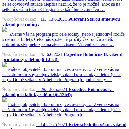
že se covidová situace zlepšila natolik, že to je možné. Moc se na
setkání s vámi těšíme! Program setkání bude zaměřen …
kopírovat odkaz
11.- 13.6.2021
Putování Starou smlouvou-
víkend pro rodiny:
Zveme vás na program pro celé rodiny (nebo i jednotlivé rodiče
s dětmi 5-13 let). Čeká nás společně prožitý čas rodičů a dětí,
dobrodružství, nebezpečná akce i ztišení. Víkend začneme …
kopírovat odkaz
4.- 6.6.2021
Expedice Botanicus II. víkend
pro tatínky s dětmi (6-12 let):
Přátelé, objevitelé, dobrodruzi, cestovatelé, …. Zveme vás na
další dobrodružný a objevitelský víkend pro tatínky s dětmi (6-12
let) v Domě setkání v Albeřicích. Program je podbarvený …
kopírovat odkaz
28.- 30.5.2021
Expedice Botanicus I. –
víkend pro tatínky s dětmi (6-12let):
Přátelé, objevitelé, dobrodruzi, cestovatelé, …. Zveme vás na
další dobrodružný a objevitelský víkend pro tatínky s dětmi (6-12
let) v Domě setkání v Albeřicích. Program je …
kopírovat odkaz
14.- 16.5.2021
Krize středního věku - víkend