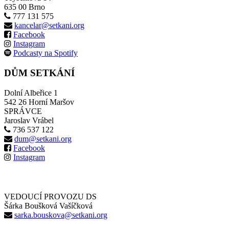
635 00 Brno
777 131 575
kancelar@setkani.org
Facebook
Instagram
Podcasty na Spotify
DŮM SETKÁNÍ
Dolní Albeřice 1
542 26 Horní Maršov
SPRÁVCE
Jaroslav Vrábel
736 537 122
dum@setkani.org
Facebook
Instagram
VEDOUCÍ PROVOZU DS
Šárka Boušková Vašíčková
sarka.bouskova@setkani.org