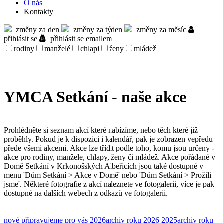
O nás
Kontakty
změny za den
změny za týden
změny za měsíc
přihlásit se
přihlásit se emailem
rodiny
manželé
chlapi
ženy
mládež
YMCA Setkání - naše akce
Prohlédněte si seznam akcí které nabízíme, nebo těch které již
proběhly. Pokud je k dispozici i kalendář, pak je zobrazen vepředu
přede všemi akcemi. Akce lze třídit podle toho, komu jsou určeny -
akce pro rodiny, manžele, chlapy, ženy či mládež. Akce pořádané v
Domě Setkání v Krkonošských Albeřicích jsou také dostupné v
menu 'Dům Setkání > Akce v Domě' nebo 'Dům Setkání > Prožili
jsme'. Některé fotografie z akcí naleznete ve fotogalerii, více je pak
dostupné na dalších webech z odkazů ve fotogalerii.
nové
připravujeme pro vás
2026
archiv roku 2026
2025
archiv roku