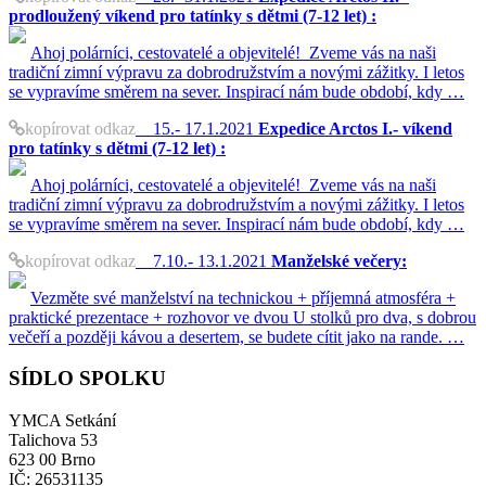
prodloužený víkend pro tatínky s dětmi (7-12 let) :
Ahoj polárníci, cestovatelé a objevitelé! Zveme vás na naši
tradiční zimní výpravu za dobrodružstvím a novými zážitky. I letos
se vypravíme směrem na sever. Inspirací nám bude období, kdy …
kopírovat odkaz
15.- 17.1.2021
Expedice Arctos I.- víkend
pro tatínky s dětmi (7-12 let) :
Ahoj polárníci, cestovatelé a objevitelé! Zveme vás na naši
tradiční zimní výpravu za dobrodružstvím a novými zážitky. I letos
se vypravíme směrem na sever. Inspirací nám bude období, kdy …
kopírovat odkaz
7.10.- 13.1.2021
Manželské večery:
Vezměte své manželství na technickou + příjemná atmosféra +
praktické prezentace + rozhovor ve dvou U stolků pro dva, s dobrou
večeří a později kávou a desertem, se budete cítit jako na rande. …
SÍDLO SPOLKU
YMCA Setkání
Talichova 53
623 00 Brno
IČ: 26531135