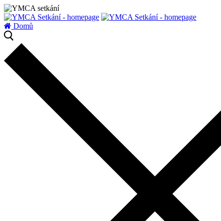
zatížení serveru
Domů