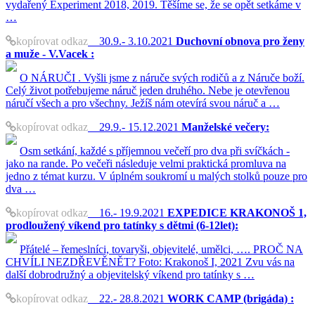
vydařený Experiment 2018, 2019. Těšíme se, že se opět setkáme v
…
kopírovat odkaz
30.9.- 3.10.2021
Duchovní obnova pro ženy
a muže - V.Vacek :
O NÁRUČI . Vyšli jsme z náruče svých rodičů a z Náruče boží.
Celý život potřebujeme náruč jeden druhého. Nebe je otevřenou
náručí všech a pro všechny. Ježíš nám otevírá svou náruč a …
kopírovat odkaz
29.9.- 15.12.2021
Manželské večery:
Osm setkání, každé s příjemnou večeří pro dva při svíčkách -
jako na rande. Po večeři následuje velmi praktická promluva na
jedno z témat kurzu. V úplném soukromí u malých stolků pouze pro
dva …
kopírovat odkaz
16.- 19.9.2021
EXPEDICE KRAKONOŠ 1,
prodloužený víkend pro tatínky s dětmi (6-12let):
Přátelé – řemeslníci, tovaryši, objevitelé, umělci, …. PROČ NA
CHVÍLI NEZDŘEVĚNĚT? Foto: Krakonoš I, 2021 Zvu vás na
další dobrodružný a objevitelský víkend pro tatínky s …
kopírovat odkaz
22.- 28.8.2021
WORK CAMP (brigáda) :