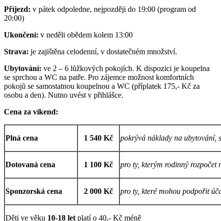
Příjezd:
v pátek odpoledne, nejpozději do 19:00 (program od
20:00)
Ukončení:
v neděli obědem kolem 13:00
Strava:
je zajištěna celodenní, v dostatečném množství.
Ubytování:
ve 2 – 6 lůžkových pokojích. K dispozici je koupelna
se sprchou a WC na patře. Pro zájemce možnost komfortních
pokojů se samostatnou koupelnou a WC (příplatek 175,- Kč za
osobu a den). Nutno uvést v přihlášce.
Cena za víkend:
Plná cena
1 540 Kč
pokrývá náklady na ubytování, 
Dotovaná cena
1 100 Kč
pro ty, kterým rodinný rozpoče
Sponzorská cena
2 000 Kč
pro ty, které mohou podpořit úč
Děti ve věku
10-18 let
platí o 40,- Kč méně