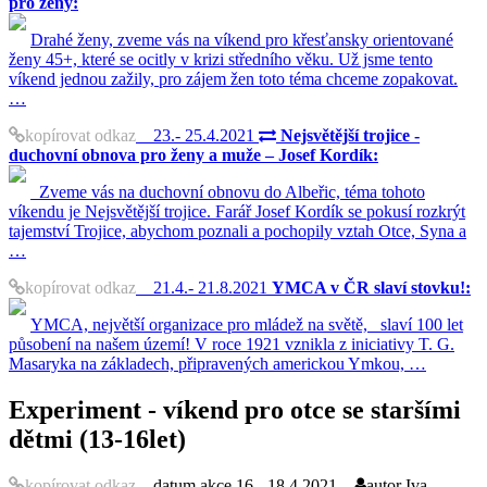
pro ženy:
Drahé ženy, zveme vás na víkend pro křesťansky orientované
ženy 45+, které se ocitly v krizi středního věku. Už jsme tento
víkend jednou zažily, pro zájem žen toto téma chceme zopakovat.
…
kopírovat odkaz
23.- 25.4.2021
Nejsvětější trojice -
duchovní obnova pro ženy a muže – Josef Kordík:
Zveme vás na duchovní obnovu do Albeřic, téma tohoto
víkendu je Nejsvětější trojice. Farář Josef Kordík se pokusí rozkrýt
tajemství Trojice, abychom poznali a pochopily vztah Otce, Syna a
…
kopírovat odkaz
21.4.- 21.8.2021
YMCA v ČR slaví stovku!:
YMCA, největší organizace pro mládež na světě, slaví 100 let
působení na našem území! V roce 1921 vznikla z iniciativy T. G.
Masaryka na základech, připravených americkou Ymkou, …
Experiment - víkend pro otce se staršími
dětmi (13-16let)
kopírovat odkaz
datum akce
16.- 18.4.2021
autor
Iva