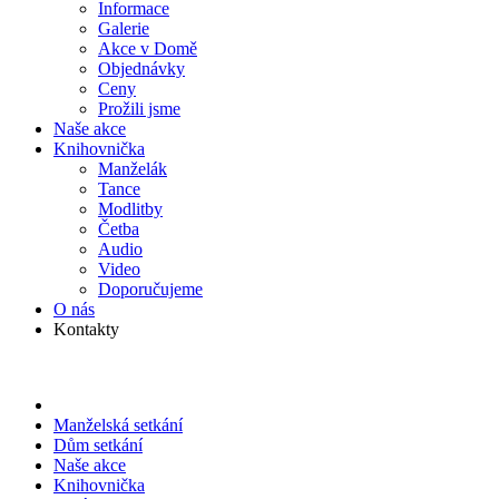
Informace
Galerie
Akce v Domě
Objed­návky
Ceny
Prožili jsme
Naše akce
Knihov­nička
Manželák
Tance
Modlitby
Četba
Audio
Video
Doporu­čujeme
O nás
Kontakty
Manželská setkání
Dům setkání
Naše akce
Knihov­nička