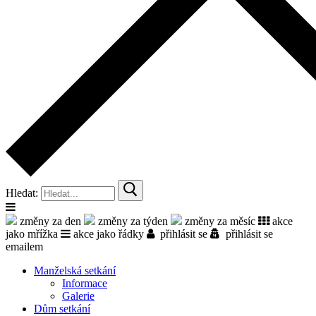
Hledat:
změny za den
změny za týden
změny za měsíc
akce
jako mřížka
akce jako řádky
přihlásit se
přihlásit se
emailem
Manželská setkání
Informace
Galerie
Dům setkání