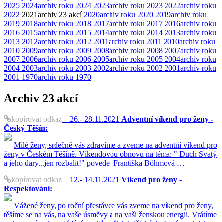
2025
2024
archiv roku 2024
2023
archiv roku 2023
2022
archiv roku
2022
2021
archiv
23 akcí
2020
archiv roku 2020
2019
archiv roku
2019
2018
archiv roku 2018
2017
archiv roku 2017
2016
archiv roku
2016
2015
archiv roku 2015
2014
archiv roku 2014
2013
archiv roku
2013
2012
archiv roku 2012
2011
archiv roku 2011
2010
archiv roku
2010
2009
archiv roku 2009
2008
archiv roku 2008
2007
archiv roku
2007
2006
archiv roku 2006
2005
archiv roku 2005
2004
archiv roku
2004
2003
archiv roku 2003
2002
archiv roku 2002
2001
archiv roku
2001
1970
archiv roku 1970
Archiv
23 akcí
kopírovat odkaz
26.- 28.11.2021
Adventní víkend pro ženy -
Český Těšín:
Milé ženy, srdečně vás zdravíme a zveme na adventní víkend pro
ženy v Českém Těšíně. Víkendovou obnovu na téma: " Duch Svatý
a jeho dary...jen rozbalit!" povede Františka Böhmová …
kopírovat odkaz
12.- 14.11.2021
Víkend pro ženy -
Respektování:
Vážené ženy, po roční přestávce vás zveme na víkend pro ženy,
těšíme se na vás, na vaše úsměvy a na vaši ženskou energii. Vrátíme