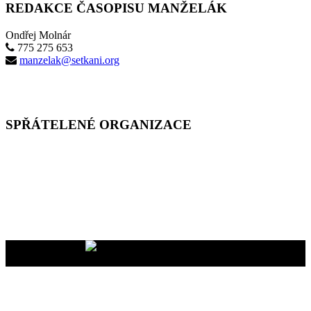
REDAKCE ČASOPISU MANŽELÁK
Ondřej Molnár
775 275 653
manzelak@setkani.org
SPŘÁTELENÉ ORGANIZACE
Vaše dary na účet
2400465447/2010
nám pomáhají uskutečňovat
naše programy pro vás i vaše blízké
YMCA Setkání, 2026