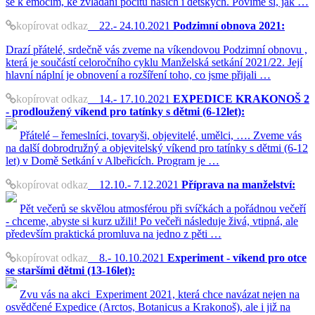
se k emocím, ke zvládání pocitů našich i dětských. Povíme si, jak …
kopírovat odkaz
22.- 24.10.2021
Podzimní obnova 2021:
Drazí přátelé, srdečně vás zveme na víkendovou Podzimní obnovu ,
která je součástí celoročního cyklu Manželská setkání 2021/22. Její
hlavní náplní je obnovení a rozšíření toho, co jsme přijali …
kopírovat odkaz
14.- 17.10.2021
EXPEDICE KRAKONOŠ 2
- prodloužený víkend pro tatínky s dětmi (6-12let):
Přátelé – řemeslníci, tovaryši, objevitelé, umělci, …. Zveme vás
na další dobrodružný a objevitelský víkend pro tatínky s dětmi (6-12
let) v Domě Setkání v Albeřicích. Program je …
kopírovat odkaz
12.10.- 7.12.2021
Příprava na manželství:
Pět večerů se skvělou atmosférou při svíčkách a pořádnou večeří
- chceme, abyste si kurz užili! Po večeři následuje živá, vtipná, ale
především praktická promluva na jedno z pěti …
kopírovat odkaz
8.- 10.10.2021
Experiment - víkend pro otce
se staršími dětmi (13-16let):
Zvu vás na akci Experiment 2021, která chce navázat nejen na
osvědčené Expedice (Arctos, Botanicus a Krakonoš), ale i již na