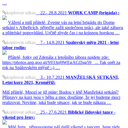
…
kopírovat odkaz
22.- 28.8.2021
WORK CAMP (brigáda) :
Vážení a milí přátelé. Zveme vás na letní brigádu do Domu
setkání v Albeřicích, přijeďte zažít společnou práci, ale také zábavu
a přátelské popovídání. Určitě zbyde čas i na krásnou horskou …
kopírovat odkaz
7.- 14.8.2021
Spálovský mlýn 2021 - letní
tábor rodin:
Přátelé, fotky od Zdenála z letošního tábora najdete zde:
https://photos.app.goo.gl/S933nj9WEgAGDag59 ... Tak opět za
rok na Spálovském mlýně :-) …
kopírovat odkaz
3.- 10.7.2021
MANŽELSKÁ SETKÁNÍ,
Letní kurz 2021, Kroměříž:
Milí přátelé, Mnozí se již ptáte: Budou v létě Manželská setkání?
Přípravy na kurz jsou v běhu a moc doufáme, že jej budeme moci
realizovat. Nevíme, jaká bude situace, jak se bude nákaza …
kopírovat odkaz
25.- 27.6.2021
Biblické židovské tance -
víkend pro ženy:
Milé ženy, připravujeme náš další víkend s tancem. Jsme rády,