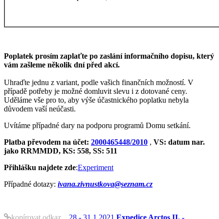
Poplatek prosím zaplaťte po zaslání informačního dopisu, který
vám zašleme několik dní před akcí.
Uhraďte jednu z variant, podle vašich finančních možností. V
případě potřeby je možné domluvit slevu i z dotované ceny.
Uděláme vše pro to, aby výše účastnického poplatku nebyla
důvodem vaší neúčasti.
Uvítáme případné dary na podporu programů Domu setkání.
Platba převodem na účet:
2000465448/2010
,
VS: datum nar.
jako RRMMDD, KS: 558, SS: 511
Přihlášku najdete zde
:
Experiment
Případné dotazy:
ivana.zivnustkova@seznam.cz
kopírovat odkaz
28.- 31.1.2021
Expedice Arctos II. -