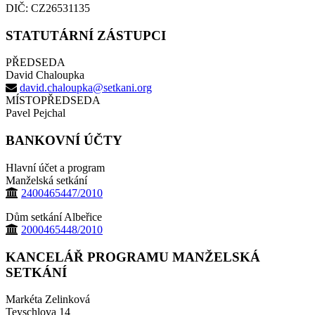
DIČ: CZ26531135
STATUTÁRNÍ ZÁSTUPCI
PŘEDSEDA
David Chaloupka
david.chaloupka@setkani.org
MÍSTOPŘEDSEDA
Pavel Pejchal
BANKOVNÍ ÚČTY
Hlavní účet a program
Manželská setkání
2400465447/2010
Dům setkání Albeřice
2000465448/2010
KANCELÁŘ PROGRAMU MANŽELSKÁ
SETKÁNÍ
Markéta Zelinková
Teyschlova 14