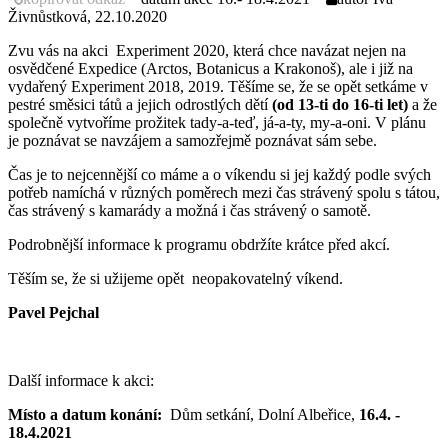
Živnůstková, 22.10.2020
Zvu vás na akci Experiment 2020, která chce navázat nejen na
osvědčené Expedice (Arctos, Botanicus a Krakonoš), ale i již na
vydařený Experiment 2018, 2019. Těšíme se, že se opět setkáme v
pestré směsici tátů a jejich odrostlých dětí
(od 13-ti do 16-ti
let)
a že
společně vytvoříme prožitek tady-a-teď, já-a-ty, my-a-oni. V plánu
je poznávat se navzájem a samozřejmě poznávat sám sebe.
Čas je to nejcennější co máme a o víkendu si jej každý podle svých
potřeb namíchá v různých poměrech mezi čas strávený spolu s tátou,
čas strávený s kamarády a možná i čas strávený o samotě.
Podrobnější informace k programu obdržíte krátce před akcí.
Těším se, že si užijeme opět neopakovatelný víkend.
Pavel Pejchal
Další informace k akci:
Místo a datum konání:
Dům setkání, Dolní Albeřice,
16.4. -
18.4.2021