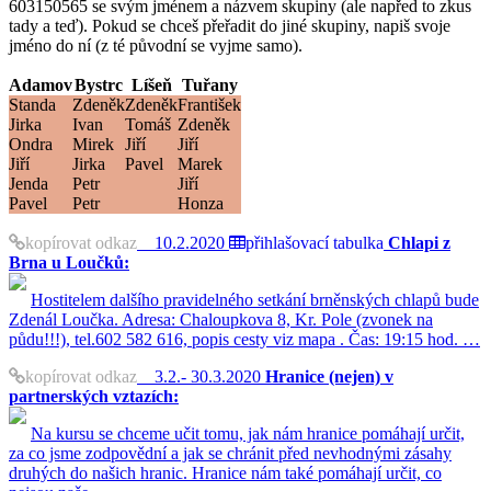
603150565 se svým jménem a názvem skupiny (ale napřed to zkus
tady a teď). Pokud se chceš přeřadit do jiné skupiny, napiš svoje
jméno do ní (z té původní se vyjme samo).
Adamov
Bystrc
Líšeň
Tuřany
Standa
Zdeněk
Zdeněk
František
Jirka
Ivan
Tomáš
Zdeněk
Ondra
Mirek
Jiří
Jiří
Jiří
Jirka
Pavel
Marek
Jenda
Petr
Jiří
Pavel
Petr
Honza
kopírovat odkaz
10.2.2020
přihlašovací tabulka
Chlapi z
Brna u Loučků:
Hostitelem dalšího pravidelného setkání brněnských chlapů bude
Zdenál Loučka. Adresa: Chaloupkova 8, Kr. Pole (zvonek na
půdu!!!), tel.602 582 616, popis cesty viz mapa . Čas: 19:15 hod. …
kopírovat odkaz
3.2.- 30.3.2020
Hranice (nejen) v
partnerských vztazích:
Na kursu se chceme učit tomu, jak nám hranice pomáhají určit,
za co jsme zodpovědní a jak se chránit před nevhodnými zásahy
druhých do našich hranic. Hranice nám také pomáhají určit, co