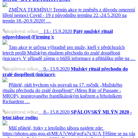
ZMĚNA TERMÍNU! Termín akce je změněn z důvodu omezení
šíření nemoci Covid - 19 z původního termínu 22.-24.5.2020 na
termín 18.-20.9.2020! …
kopírovat odkaz
13.- 15.9.2020
Pátý mužský rituál
odpovědnosti (Firming ):
Tato akce je určena výhradně pro muže, kteří v předchozích
letech prošli Mužským rituálem přechodu do zralé dospělosti
(iniciace). V případě zájmu o bližší informace a přihlášku pište na …
kopírovat odkaz
9.- 13.9.2020
Mužský rituál přechodu do
zralé dospělosti (iniciace):
Přátelé, rádi bychom vás pozvali na 17. ročník „Mužského
rituálu přechodu do zralé dospělosti“ (Mens Rite of Passage -
MROP), inspirovaného františkánským knězem a řeholníkem
Richardem …
kopírovat odkaz
8.- 15.8.2020
SPÁLOVSKÝ MLÝN 2020 -
letní tábor rodin:
Milí přátelé, fotky z letošního tábora najdete zde:
https://photos.app.goo.gl/MEA7cWuFgoFa7x3UA Těšíme se na vás