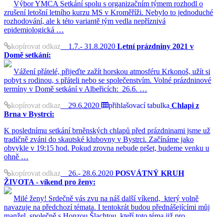
Výbor YMCA Setkání spolu s organizačním týmem rozhodl o
zrušení letošní letního kurzu MS v Kroměříži. Nebylo to jednoduché
rozhodování, ale k této variantě tým vedla nepříznivá
epidemiologická …
kopírovat odkaz
1.7.- 31.8.2020
Letní prázdniny 2021 v
Domě setkání:
Vážení přátelé, přijeďte zažít horskou atmosféru Krkonoš, užít si
pobyt s rodinou, s přáteli nebo se společenstvím. Volné prázdninové
termíny v Domě setkání v Albeřicích: 26.6. …
kopírovat odkaz
29.6.2020
přihlašovací tabulka
Chlapi z
Brna v Bystrci:
K poslednímu setkání brněnských chlapů před prázdninami jsme už
tradičně zváni do skautské klubovny v Bystrci. Začínáme jako
obvykle v 19:15 hod. Pokud zrovna nebude pršet, budeme venku u
ohně …
kopírovat odkaz
26.- 28.6.2020
POSVÁTNÝ KRUH
ŽIVOTA - víkend pro ženy:
Milé ženy! Srdečně vás zvu na náš další víkend, který volně
navazuje na předchozí témata. I tentokrát budou přednášejícími můj
manžel, společně s Honzou Šlachtou, kteří toto téma již pro …