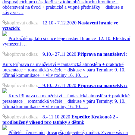
dospívajících pro nás, kteří se z toho občas trochu hroutíme...
občerstvení na úvod + praktické a vtipné přednášky + diskuse u
kávy ve …
kopírovat odkaz
12.10.- 7.12.2020
Nastavení hranic ve
vztazích:
Pro každého, kdo si chce lépe nastavit hranice 12. 10. Efektivní
vymezení …
kopírovat odkaz
9.10.- 27.11.2020
Příprava na manželství :
Kurs Příprava na manželství = fantastická atmosféra + praktické
prezentace + romantická večeře + diskuse v páru Termíny: 9. 10.
účinná komunikace + vliv rodiny 16. 10. …
kopírovat odkaz
9.10.- 27.11.2020
Příprava na manželství :
Kurs Příprava na manželství = fantastická atmosféra + praktické
prezentace + romantická večeře + diskuse v páru Termíny: 9. 10.
účinná komunikace + vliv rodiny 16. 10. …
kopírovat odkaz
8.- 11.10.2020
Expedice Krakonoš 2 -
prodloužený víkend pro tatínky s dětmi:
Přátelé – řemeslníci, tovaryši, objevitelé, umělci. Zveme vás na