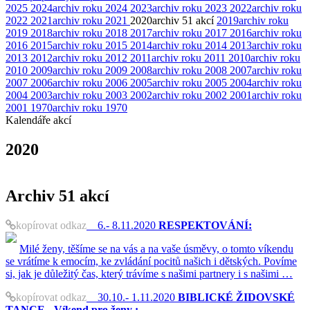
2025
2024
archiv roku 2024
2023
archiv roku 2023
2022
archiv roku
2022
2021
archiv roku 2021
2020
archiv
51 akcí
2019
archiv roku
2019
2018
archiv roku 2018
2017
archiv roku 2017
2016
archiv roku
2016
2015
archiv roku 2015
2014
archiv roku 2014
2013
archiv roku
2013
2012
archiv roku 2012
2011
archiv roku 2011
2010
archiv roku
2010
2009
archiv roku 2009
2008
archiv roku 2008
2007
archiv roku
2007
2006
archiv roku 2006
2005
archiv roku 2005
2004
archiv roku
2004
2003
archiv roku 2003
2002
archiv roku 2002
2001
archiv roku
2001
1970
archiv roku 1970
Kalendáře akcí
2020
Archiv
51 akcí
kopírovat odkaz
6.- 8.11.2020
RESPEKTOVÁNÍ:
Milé ženy, těšíme se na vás a na vaše úsměvy, o tomto víkendu
se vrátíme k emocím, ke zvládání pocitů našich i dětských. Povíme
si, jak je důležitý čas, který trávíme s našimi partnery i s našimi …
kopírovat odkaz
30.10.- 1.11.2020
BIBLICKÉ ŽIDOVSKÉ
TANCE - Víkend pro ženy :