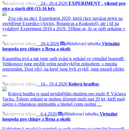
kopírovat odkaz
24.- 26.4.2020
EXPERIMENT - víkend pro
otce a starší děti (13-16 let):
Zvu vás na akci Experiment 2020, která chce navázat nejen na
osvědčené Expedice (Arctos, Botanicus a Krakonoš), ale i již na
vydařený Experiment 2018 a 2019. Těšíme se, že se opět setkáme v
…
kopírovat odkaz
20.4.2020
přihlašovací tabulka
Virtuální
hospoda pro chlapy z Brna a okolí:
Karanténa trvá a tak jsme opět zváni k setkání ve virtuální hospodě.
Velikonoce jsme prožili velmi neobvyklým způsobem, s mnoha
omezeními. Dost věcí, na které jsme byli zvyklí, jsme museli oželet,
…
kopírovat odkaz
16.- 19.4.2020
Kolová hradba:
Kolová hradba je snad nejsilnějším rituálem pro muže P. Václava
Vacka. Tohoto setkání se mohou účastnit muži nad 20 let, kteří mají
zájem o chlapskou spiritualitu a hledají cestu osobní …
kopírovat odkaz
6.4.2020
přihlašovací tabulka
Virtuální
hospoda pro chlapy z Brna a okolí:
Vzhledem k trvající karanténě se opět sejdeme ve virtuální hospodě.