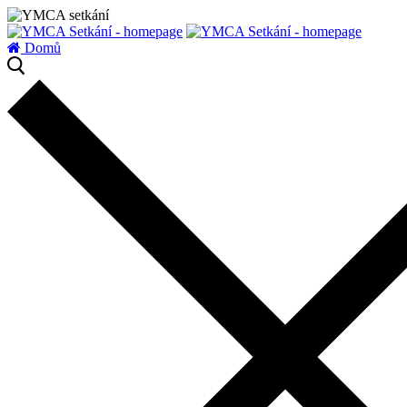
zatížení serveru
Domů