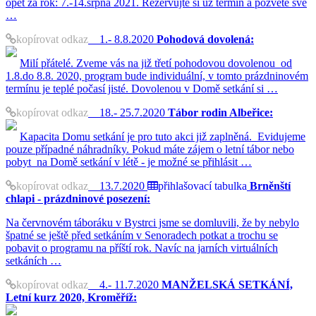
opět za rok: 7.-14.srpna 2021. Rezervujte si už termín a pozvěte své
…
kopírovat odkaz
1.- 8.8.2020
Pohodová dovolená:
Milí přátelé. Zveme vás na již třetí pohodovou dovolenou od
1.8.do 8.8. 2020, program bude individuální, v tomto prázdninovém
termínu je teplé počasí jisté. Dovolenou v Domě setkání si …
kopírovat odkaz
18.- 25.7.2020
Tábor rodin Albeřice:
Kapacita Domu setkání je pro tuto akci již zaplněná. Evidujeme
pouze případné náhradníky. Pokud máte zájem o letní tábor nebo
pobyt na Domě setkání v létě - je možné se přihlásit …
kopírovat odkaz
13.7.2020
přihlašovací tabulka
Brněnští
chlapi - prázdninové posezení:
Na červnovém táboráku v Bystrci jsme se domluvili, že by nebylo
špatné se ještě před setkáním v Senoradech potkat a trochu se
pobavit o programu na příští rok. Navíc na jarních virtuálních
setkáních …
kopírovat odkaz
4.- 11.7.2020
MANŽELSKÁ SETKÁNÍ,
Letní kurz 2020, Kroměříž: