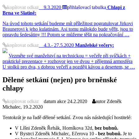
kopírovat odkaz
9.3.2020
přihlašovací tabulka
Chlapi z
Brna ve Slatině:
Na úvod tohoto setkání budeme mít příležitost pogratulovat Jirkovi
Braunerovi k jeho kulatinám. Asi tomu málokdo bude věřit, jsou to
opravdu šedesátiny !!! Potom se můžeme těšit na pokračování …
kopírovat odkaz
4.3.- 27.5.2020
Manželské večery:
Vezměte své manželství na technickou = večeře při svíčkách +
praktické prezentace + rozhovor jen ve dvou + příjemná armosféra
U stolků pro dva, s dobrou večeří a později kávou a desertem, se …
Dělené setkání (nejen) pro brněnské
chlapy
kopírovat odkaz
datum akce
24.2.2020
autor
Zdeněk
Michalec, 19.2.2020
Tentokrát je na řadě dělené setkání. Zvou nás následující hostitelé:
V Líšni Zdeněk Řehák, Horníkova 32d,
bez bubnů.
V Bystrci Zdeněk Michalec, Ečerova 10
- bez bubnů.
Je to