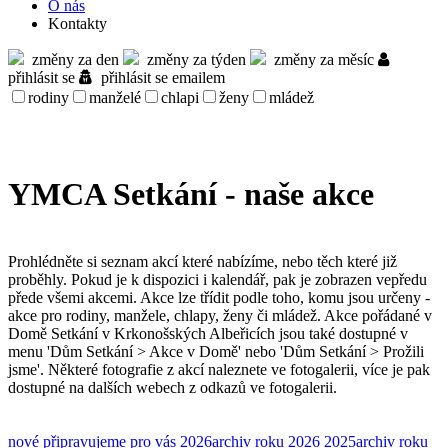
O nás
Kontakty
změny za den
změny za týden
změny za měsíc
přihlásit se
přihlásit se emailem
rodiny
manželé
chlapi
ženy
mládež
YMCA Setkání - naše akce
Prohlédněte si seznam akcí které nabízíme, nebo těch které již
proběhly. Pokud je k dispozici i kalendář, pak je zobrazen vepředu
přede všemi akcemi. Akce lze třídit podle toho, komu jsou určeny -
akce pro rodiny, manžele, chlapy, ženy či mládež. Akce pořádané v
Domě Setkání v Krkonošských Albeřicích jsou také dostupné v
menu 'Dům Setkání > Akce v Domě' nebo 'Dům Setkání > Prožili
jsme'. Některé fotografie z akcí naleznete ve fotogalerii, více je pak
dostupné na dalších webech z odkazů ve fotogalerii.
nové
připravujeme pro vás
2026
archiv roku 2026
2025
archiv roku