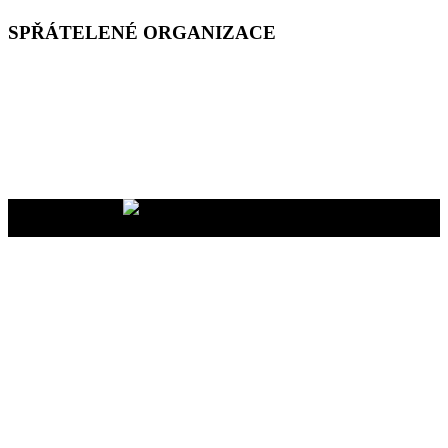
SPŘÁTELENÉ ORGANIZACE
Vaše dary na účet
2400465447/2010
nám pomáhají uskutečňovat
naše programy pro vás i vaše blízké
YMCA Setkání, 2026