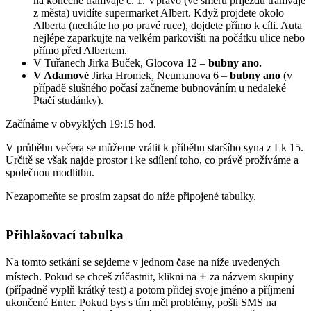
na konečné tramvaje č. 1. Vpravo (ve směru příjezdu tramvaje
z města) uvidíte supermarket Albert. Když projdete okolo
Alberta (necháte ho po pravé ruce), dojdete přímo k cíli. Auta
nejlépe zaparkujte na velkém parkovišti na počátku ulice nebo
přímo před Albertem.
V Tuřanech Jirka Buček, Glocova 12 –
bubny ano.
V Adamové
Jirka Hromek, Neumanova 6 –
bubny ano
(v
případě slušného počasí začneme bubnováním u nedaleké
Ptačí studánky).
Začínáme v obvyklých 19:15 hod.
V průběhu večera se můžeme vrátit k příběhu staršího syna z Lk 15.
Určitě se však najde prostor i ke sdílení toho, co právě prožíváme a
společnou modlitbu.
Nezapomeňte se prosím zapsat do níže připojené tabulky.
Přihlašovací tabulka
Na tomto setkání se sejdeme v jednom čase na níže uvedených
+
místech. Pokud se chceš zúčastnit, klikni na
za názvem skupiny
(případně vyplň krátký test) a potom přidej svoje jméno a příjmení
ukončené Enter. Pokud bys s tím měl problémy, pošli SMS na