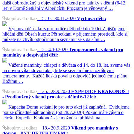
další dobrodružný a objevitelský víkend pro tatínky s dětmi (6-12
let) v Domě Setkání v Albeřicích. Program je věnovaný …
kopírovat odkaz
5.10.- 30.11.2020
Výchova dětí :
Výchova dětí - kurs pro rodiče dětí od 0 do 10 let Zajišťujeme
hlídání dětí Obsah kurzu: Pět setkání v příjemném prostředí, kde si
můžete na chvíli odpočinout a seznámit se s dalšími …
kopírovat odkaz
2.- 4.10.2020
Temperament - víkend pro
maminky a dospívající děti:
Vážené maminky, chlapci a děvčata od 14. do 18. let, zveme vás
na novou víkendovou akci, kde se seznámíme s rozdílnými
temperamenty. Každá lidská povaha odpovídá jedinečnému plánu
Božímu …
kopírovat odkaz
25.- 28.9.2020
EXPEDICE KRAKONOŠ 1
- Prodloužený víkend pro otce s dětmi 6-12 let:
Kapacita Domu setkání je pro tuto akci již zaplněná. Evidujeme
pouze případné náhradníky. (od 28.7.2020) Pokud máte zájem o
letošní Expedici Krakonoš - je možné se přihlásit na …
kopírovat odkaz
18.- 20.9.2020
Víkend pro maminky s
dcerou - BÝT DETEKTIVEM!: