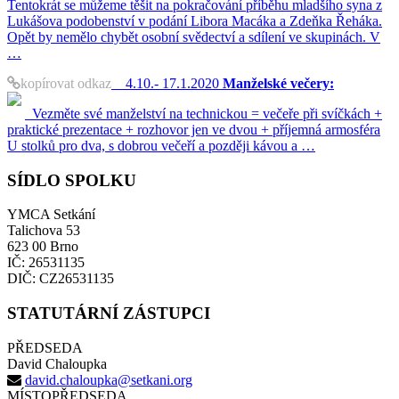
Tentokrát se můžeme těšit na pokračování příběhu mladšího syna z
Lukášova podobenství v podání Libora Macáka a Zdeňka Řeháka.
Opět by nemělo chybět osobní svědectví a sdílení ve skupinách. V
…
kopírovat odkaz
4.10.- 17.1.2020
Manželské večery:
Vezměte své manželství na technickou = večeře při svíčkách +
praktické prezentace + rozhovor jen ve dvou + příjemná armosféra
U stolků pro dva, s dobrou večeří a později kávou a …
SÍDLO SPOLKU
YMCA Setkání
Talichova 53
623 00 Brno
IČ: 26531135
DIČ: CZ26531135
STATUTÁRNÍ ZÁSTUPCI
PŘEDSEDA
David Chaloupka
david.chaloupka@setkani.org
MÍSTOPŘEDSEDA