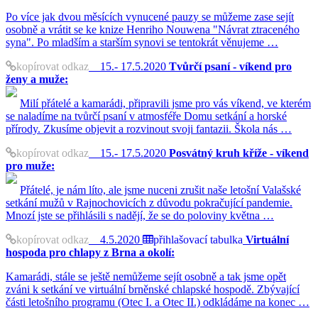
Po více jak dvou měsících vynucené pauzy se můžeme zase sejít
osobně a vrátit se ke knize Henriho Nouwena "Návrat ztraceného
syna". Po mladším a starším synovi se tentokrát věnujeme …
kopírovat odkaz
15.- 17.5.2020
Tvůrčí psaní - víkend pro
ženy a muže:
Milí přátelé a kamarádi, připravili jsme pro vás víkend, ve kterém
se naladíme na tvůrčí psaní v atmosféře Domu setkání a horské
přírody. Zkusíme objevit a rozvinout svoji fantazii. Škola nás …
kopírovat odkaz
15.- 17.5.2020
Posvátný kruh kříže - víkend
pro muže:
Přátelé, je nám líto, ale jsme nuceni zrušit naše letošní Valašské
setkání mužů v Rajnochovicích z důvodu pokračující pandemie.
Mnozí jste se přihlásili s nadějí, že se do poloviny května …
kopírovat odkaz
4.5.2020
přihlašovací tabulka
Virtuální
hospoda pro chlapy z Brna a okolí:
Kamarádi, stále se ještě nemůžeme sejít osobně a tak jsme opět
zváni k setkání ve virtuální brněnské chlapské hospodě. Zbývající
části letošního programu (Otec I. a Otec II.) odkládáme na konec …