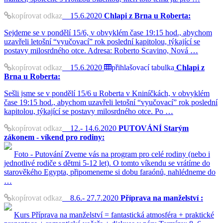
kopírovat odkaz
15.6.2020
Chlapi z Brna u Roberta:
Sejdeme se v pondělí 15/6, v obvyklém čase 19:15 hod., abychom
uzavřeli letošní “vyučovací” rok poslední kapitolou, týkající se
postavy milosrdného otce. Adresa: Roberto Scavino, Nová …
kopírovat odkaz
15.6.2020
přihlašovací tabulka
Chlapi z
Brna u Roberta:
Sešli jsme se v pondělí 15/6 u Roberta v Kniníčkách, v obvyklém
čase 19:15 hod., abychom uzavřeli letošní “vyučovací” rok poslední
kapitolou, týkající se postavy milosrdného otce. Po …
kopírovat odkaz
12.- 14.6.2020
PUTOVÁNÍ Starým
zákonem - víkend pro rodiny:
Foto - Putování Zveme vás na program pro celé rodiny (nebo i
jednotlivé rodiče s dětmi 5-12 let). O tomto víkendu se vrátíme do
starověkého Egypta, připomeneme si dobu faraónů, nahlédneme do
…
kopírovat odkaz
8.6.- 27.7.2020
Příprava na manželství :
Kurs Příprava na manželství = fantastická atmosféra + praktické