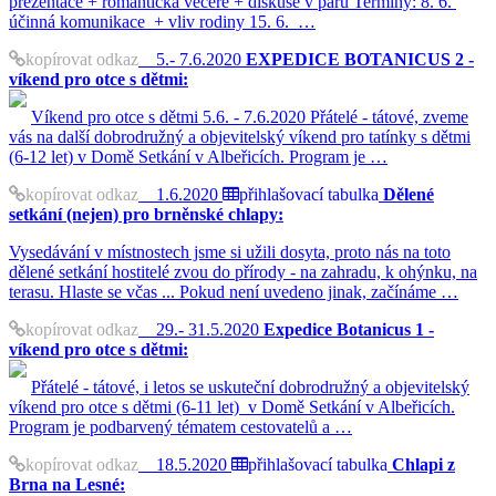
prezentace + romantická večeře + diskuse v páru Termíny: 8. 6.
účinná komunikace + vliv rodiny 15. 6. …
kopírovat odkaz
5.- 7.6.2020
EXPEDICE BOTANICUS 2 -
víkend pro otce s dětmi:
Víkend pro otce s dětmi 5.6. - 7.6.2020 Přátelé - tátové, zveme
vás na další dobrodružný a objevitelský víkend pro tatínky s dětmi
(6-12 let) v Domě Setkání v Albeřicích. Program je …
kopírovat odkaz
1.6.2020
přihlašovací tabulka
Dělené
setkání (nejen) pro brněnské chlapy:
Vysedávání v místnostech jsme si užili dosyta, proto nás na toto
dělené setkání hostitelé zvou do přírody - na zahradu, k ohýnku, na
terasu. Hlaste se včas ... Pokud není uvedeno jinak, začínáme …
kopírovat odkaz
29.- 31.5.2020
Expedice Botanicus 1 -
víkend pro otce s dětmi:
Přátelé - tátové, i letos se uskuteční dobrodružný a objevitelský
víkend pro otce s dětmi (6-11 let) v Domě Setkání v Albeřicích.
Program je podbarvený tématem cestovatelů a …
kopírovat odkaz
18.5.2020
přihlašovací tabulka
Chlapi z
Brna na Lesné: