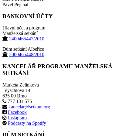
Pavel Pejchal
BANKOVNÍ ÚČTY
Hlavní účet a program
Manželská setkání
2400465447/2010
Dům setkání Albeřice
2000465448/2010
KANCELÁŘ PROGRAMU MANŽELSKÁ
SETKÁNÍ
Markéta Zelinková
Teyschlova 14
635 00 Brno
777 131 575
kancelar@setkani.org
Facebook
Instagram
Podcasty na Spotify
DŮM SETKÁNÍ