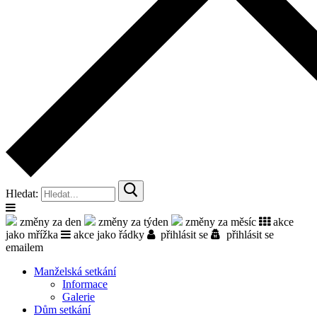
Hledat:
změny za den
změny za týden
změny za měsíc
akce
jako mřížka
akce jako řádky
přihlásit se
přihlásit se
emailem
Manželská setkání
Informace
Galerie
Dům setkání