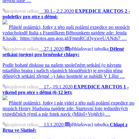
nejsou naše …
kopírovat odkaz
30.1.- 2.2.2020
EXPEDICE ARCTOS 2 -
pololetky pro otce s dětmi:
Přátelé polárníci, fotky z této naši polární expedice po stopách
vzducholodě Italia s Františkem Běhounkem najdete zde: Jenda
Klusák: https://photos.app.goo.gl/FmmRCd3yxweUANds7 …
kopírovat odkaz
27.1.2020
přihlašovací tabulka
Dělené
setkání (nejen) pro brněnské chlapy:
Podle bohaté diskuse na našem společném setkání (o návratu
mladšího bratra i našich vlastních blouděních) je myslím téma
dělených setkání zřejmé :-) Jako hostitelé se nabídli V Líšni …
kopírovat odkaz
17.- 19.1.2020
EXPEDICE ARCTOS 1 -
víkend pro otce s dětmi (6-12 let):
Přátelé polárníci, fotky i pár videí z této naši polární expedice po
stopách Henry Hudsona najdete zde: Startovní foto jednotlivých
expedičních týmů a pár fotek navíc (Miloš+Vojtěch) …
kopírovat odkaz
13.1.2020
přihlašovací tabulka
Chlapi z
Brna ve Slatině: