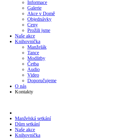
Informace
Galerie
Akce v Domě
Objed­návky
Ceny
Prožili jsme
Naše akce
Knihov­nička
Manželák
Tance
Modlitby
Četba
Audio
Video
Doporu­čujeme
O nás
Kontakty
Manželská setkání
Dům setkání
Naše akce
Knihov­nička