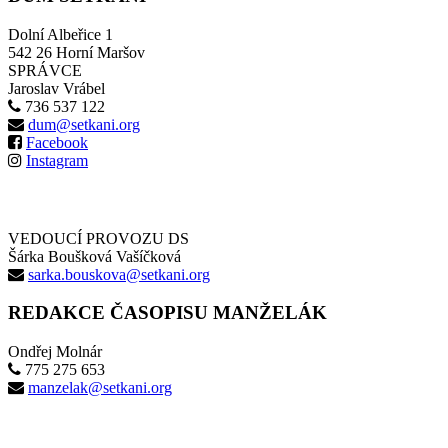
Dolní Albeřice 1
542 26 Horní Maršov
SPRÁVCE
Jaroslav Vrábel
736 537 122
dum@setkani.org
Facebook
Instagram
VEDOUCÍ PROVOZU DS
Šárka Boušková Vašíčková
sarka.bouskova@setkani.org
REDAKCE ČASOPISU MANŽELÁK
Ondřej Molnár
775 275 653
manzelak@setkani.org