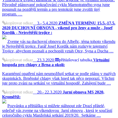
Původně plánované pokračování cyklu Marnotratného syna jsme
posunuli na pozdější termín a pro tentokrát jsme zvolili jiný
program. …
kopírovat odkaz
3.- 5.4.2020
ZMĚNA TERMÍNU 15.5.-17.5.
2020 DUCHOVNÍ OBNOVA - víkend pro ženy a muže - Josef
Kordík - Nejsvětější trojice :
Zveme vás na duchovní obnovu do Albeřic, téma tohoto víkendu
je Nejsvětější trojice. Farář Josef Kordík nám rozkryje tajemství
Trojice, abychom poznali a pochopili vztah Otce, Syna a Ducha …
kopírovat odkaz
23.3.2020
přihlašovací tabulka
Virtuální
hospoda pro chlapy z Brna a okolí:
Karanténní opatření nám neumožňují setkat se podle plánu v malých
skupinkách. Brněnské chlapy však hned tak něco neporazí. Všichni
jste proto zváni na setkání ve virtuální hospodě. Zahájení bude …
kopírovat odkaz
20.- 22.3.2020
Jarní obnova MS 2020,
Kroměříž:
Pozvánku a přihlášku si můžete stáhnout zde Drazí přátelé,
srdečně vás zveme na víkendovou Jarní obnovu , která je součástí
celoročního cyklu Manželská setkání 2019/20. Setkáme …