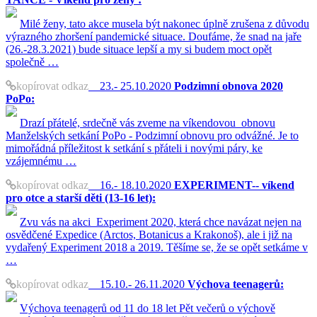
Milé ženy, tato akce musela být nakonec úplně zrušena z důvodu
výrazného zhoršení pandemické situace. Doufáme, že snad na jaře
(26.-28.3.2021) bude situace lepší a my si budem moct opět
společně …
kopírovat odkaz
23.- 25.10.2020
Podzimní obnova 2020
PoPo:
Drazí přátelé, srdečně vás zveme na víkendovou obnovu
Manželských setkání PoPo - Podzimní obnovu pro odvážné. Je to
mimořádná příležitost k setkání s přáteli i novými páry, ke
vzájemnému …
kopírovat odkaz
16.- 18.10.2020
EXPERIMENT-- víkend
pro otce a starší děti (13-16 let):
Zvu vás na akci Experiment 2020, která chce navázat nejen na
osvědčené Expedice (Arctos, Botanicus a Krakonoš), ale i již na
vydařený Experiment 2018 a 2019. Těšíme se, že se opět setkáme v
…
kopírovat odkaz
15.10.- 26.11.2020
Výchova teenagerů:
Výchova teenagerů od 11 do 18 let Pět večerů o výchově