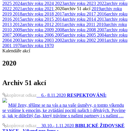
2025
2024
archiv roku 2024
2023
archiv roku 2023
2022
archiv roku
2022
2021
archiv roku 2021
2020
archiv
51 akcí
2019
archiv roku
2019
2018
archiv roku 2018
2017
archiv roku 2017
2016
archiv roku
2016
2015
archiv roku 2015
2014
archiv roku 2014
2013
archiv roku
2013
2012
archiv roku 2012
2011
archiv roku 2011
2010
archiv roku
2010
2009
archiv roku 2009
2008
archiv roku 2008
2007
archiv roku
2007
2006
archiv roku 2006
2005
archiv roku 2005
2004
archiv roku
2004
2003
archiv roku 2003
2002
archiv roku 2002
2001
archiv roku
2001
1970
archiv roku 1970
Kalendáře akcí
2020
Archiv
51 akcí
kopírovat odkaz
6.- 8.11.2020
RESPEKTOVÁNÍ:
Milé ženy, těšíme se na vás a na vaše úsměvy, o tomto víkendu
se vrátíme k emocím, ke zvládání pocitů našich i dětských. Povíme
si, jak je důležitý čas, který trávíme s našimi partnery i s našimi …
kopírovat odkaz
30.10.- 1.11.2020
BIBLICKÉ ŽIDOVSKÉ
TANCE - Víkend pro ženy :