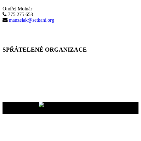
Ondřej Molnár
775 275 653
manzelak@setkani.org
SPŘÁTELENÉ ORGANIZACE
Vaše dary na účet
2400465447/2010
nám pomáhají uskutečňovat
naše programy pro vás i vaše blízké
YMCA Setkání, 2026