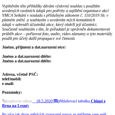
Vyplněním této přihlášky dávám výslovný souhlas s použitím
uvedených osobních údajů pro potřeby a zajištění organizace akcí
YMCA Setkání v souladu s příslušným zákonem č. 110/2019 Sb. v
platném znění a souhlasím s uvedením mých kontaktních
údajů
v
adresáři účastníků akce, který obdrží její účastníci.
Současně souhlasím s tím, že pořadatel je oprávněn dokumentovat
průběh akce – pořizovat foto, audio, video záznamy a tyto materiály
použít pro účely další propagace své činnosti.
Jméno, příjmení a dat.narození otce:
Jméno a dat.narození dítěte:
Jméno a dat.narození dítěte:
Adresa, včetně PSČ:
telef/mobil:
e-mail:
Poznámky:
kopírovat odkaz
18.5.2020
přihlašovací tabulka
Chlapi z
Brna na Lesné:
Po více jak dvou měsících vynucené pauzy se můžeme zase sejít