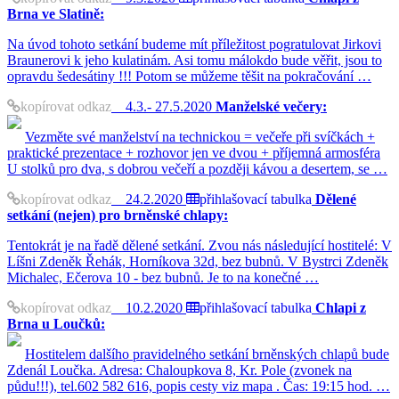
Brna ve Slatině:
Na úvod tohoto setkání budeme mít příležitost pogratulovat Jirkovi
Braunerovi k jeho kulatinám. Asi tomu málokdo bude věřit, jsou to
opravdu šedesátiny !!! Potom se můžeme těšit na pokračování …
kopírovat odkaz
4.3.- 27.5.2020
Manželské večery:
Vezměte své manželství na technickou = večeře při svíčkách +
praktické prezentace + rozhovor jen ve dvou + příjemná armosféra
U stolků pro dva, s dobrou večeří a později kávou a desertem, se …
kopírovat odkaz
24.2.2020
přihlašovací tabulka
Dělené
setkání (nejen) pro brněnské chlapy:
Tentokrát je na řadě dělené setkání. Zvou nás následující hostitelé: V
Líšni Zdeněk Řehák, Horníkova 32d, bez bubnů. V Bystrci Zdeněk
Michalec, Ečerova 10 - bez bubnů. Je to na konečné …
kopírovat odkaz
10.2.2020
přihlašovací tabulka
Chlapi z
Brna u Loučků:
Hostitelem dalšího pravidelného setkání brněnských chlapů bude
Zdenál Loučka. Adresa: Chaloupkova 8, Kr. Pole (zvonek na
půdu!!!), tel.602 582 616, popis cesty viz mapa . Čas: 19:15 hod. …