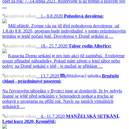
opět za rok: 7.-14.srpna 2021. Rezervujte si už termín a pozvěte své
…
kopírovat odkaz
1.- 8.8.2020
Pohodová dovolená:
Milí přátelé. Zveme vás na již třetí pohodovou dovolenou od
1.8.do 8.8. 2020, program bude individuální, v tomto prázdninovém
termínu je teplé počasí jisté. Dovolenou v Domě setkání si …
kopírovat odkaz
18.- 25.7.2020
Tábor rodin Albeřice:
Kapacita Domu setkání je pro tuto akci již zaplněná. Evidujeme
pouze případné náhradníky. Pokud máte zájem o letní tábor nebo
pobyt na Domě setkání v létě - je možné se přihlásit …
kopírovat odkaz
13.7.2020
přihlašovací tabulka
Brněnští
chlapi - prázdninové posezení:
Na červnovém táboráku v Bystrci jsme se domluvili, že by nebylo
špatné se ještě před setkáním v Senoradech potkat a trochu se
pobavit o programu na příští rok. Navíc na jarních virtuálních
setkáních …
kopírovat odkaz
4.- 11.7.2020
MANŽELSKÁ SETKÁNÍ,
Letní kurz 2020, Kroměříž: