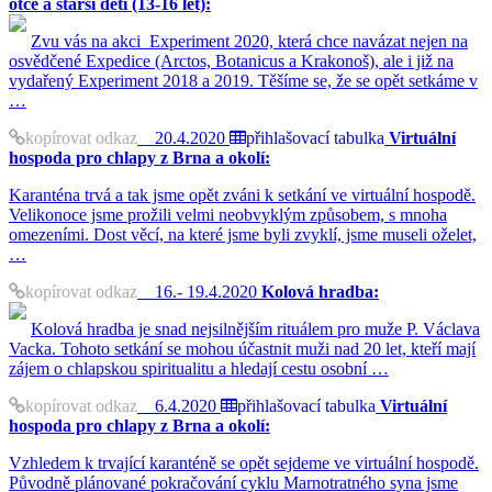
otce a starší děti (13-16 let):
Zvu vás na akci Experiment 2020, která chce navázat nejen na
osvědčené Expedice (Arctos, Botanicus a Krakonoš), ale i již na
vydařený Experiment 2018 a 2019. Těšíme se, že se opět setkáme v
…
kopírovat odkaz
20.4.2020
přihlašovací tabulka
Virtuální
hospoda pro chlapy z Brna a okolí:
Karanténa trvá a tak jsme opět zváni k setkání ve virtuální hospodě.
Velikonoce jsme prožili velmi neobvyklým způsobem, s mnoha
omezeními. Dost věcí, na které jsme byli zvyklí, jsme museli oželet,
…
kopírovat odkaz
16.- 19.4.2020
Kolová hradba:
Kolová hradba je snad nejsilnějším rituálem pro muže P. Václava
Vacka. Tohoto setkání se mohou účastnit muži nad 20 let, kteří mají
zájem o chlapskou spiritualitu a hledají cestu osobní …
kopírovat odkaz
6.4.2020
přihlašovací tabulka
Virtuální
hospoda pro chlapy z Brna a okolí:
Vzhledem k trvající karanténě se opět sejdeme ve virtuální hospodě.
Původně plánované pokračování cyklu Marnotratného syna jsme