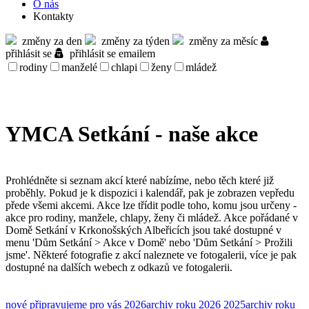
O nás
Kontakty
změny za den
změny za týden
změny za měsíc
přihlásit se
přihlásit se emailem
rodiny
manželé
chlapi
ženy
mládež
YMCA Setkání - naše akce
Prohlédněte si seznam akcí které nabízíme, nebo těch které již
proběhly. Pokud je k dispozici i kalendář, pak je zobrazen vepředu
přede všemi akcemi. Akce lze třídit podle toho, komu jsou určeny -
akce pro rodiny, manžele, chlapy, ženy či mládež. Akce pořádané v
Domě Setkání v Krkonošských Albeřicích jsou také dostupné v
menu 'Dům Setkání > Akce v Domě' nebo 'Dům Setkání > Prožili
jsme'. Některé fotografie z akcí naleznete ve fotogalerii, více je pak
dostupné na dalších webech z odkazů ve fotogalerii.
nové
připravujeme pro vás
2026
archiv roku 2026
2025
archiv roku