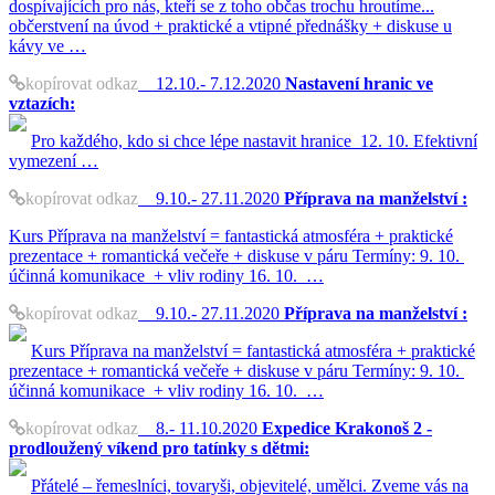
dospívajících pro nás, kteří se z toho občas trochu hroutíme...
občerstvení na úvod + praktické a vtipné přednášky + diskuse u
kávy ve …
kopírovat odkaz
12.10.- 7.12.2020
Nastavení hranic ve
vztazích:
Pro každého, kdo si chce lépe nastavit hranice 12. 10. Efektivní
vymezení …
kopírovat odkaz
9.10.- 27.11.2020
Příprava na manželství :
Kurs Příprava na manželství = fantastická atmosféra + praktické
prezentace + romantická večeře + diskuse v páru Termíny: 9. 10.
účinná komunikace + vliv rodiny 16. 10. …
kopírovat odkaz
9.10.- 27.11.2020
Příprava na manželství :
Kurs Příprava na manželství = fantastická atmosféra + praktické
prezentace + romantická večeře + diskuse v páru Termíny: 9. 10.
účinná komunikace + vliv rodiny 16. 10. …
kopírovat odkaz
8.- 11.10.2020
Expedice Krakonoš 2 -
prodloužený víkend pro tatínky s dětmi:
Přátelé – řemeslníci, tovaryši, objevitelé, umělci. Zveme vás na