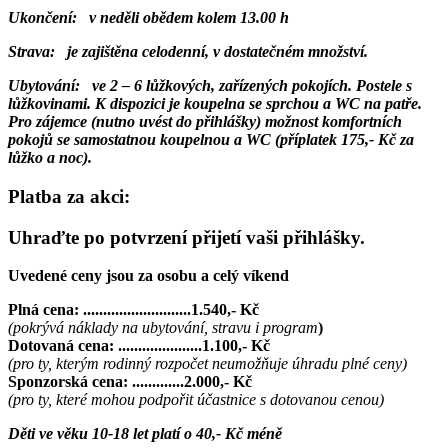
Ukončení:
v neděli obědem kolem 13.00 h
Strava:
je zajištěna celodenní, v dostatečném množství.
Ubytování:
ve 2 – 6 lůžkových, zařízených pokojích. Postele s
lůžkovinami. K dispozici je koupelna se sprchou a WC na patře.
Pro zájemce (nutno uvést do přihlášky) možnost komfortních
pokojů se samostatnou koupelnou a WC (příplatek 175,- Kč za
lůžko a noc).
Platba za akci:
Uhraďte po potvrzení přijetí vaši přihlášky.
Uvedené ceny jsou za osobu a celý víkend
Plná cena: ...........................1.540,- Kč
(pokrývá náklady na ubytování, stravu i program
)
Dotovaná cena: .....................1.100,- Kč
(pro ty, kterým rodinný rozpočet neumožňuje úhradu plné ceny)
Sponzorská cena: .............2.000,- Kč
(pro ty, které mohou podpořit účastnice s dotovanou cenou)
Děti ve věku 10-18 let platí o 40,- Kč méně