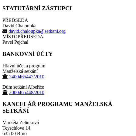
STATUTÁRNÍ ZÁSTUPCI
PŘEDSEDA
David Chaloupka
david.chaloupka@setkani.org
MÍSTOPŘEDSEDA
Pavel Pejchal
BANKOVNÍ ÚČTY
Hlavní účet a program
Manželská setkání
2400465447/2010
Dům setkání Albeřice
2000465448/2010
KANCELÁŘ PROGRAMU MANŽELSKÁ
SETKÁNÍ
Markéta Zelinková
Teyschlova 14
635 00 Brno