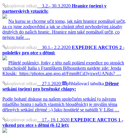
kopírovat odkaz
3.2.- 30.3.2020
Hranice (nejen) v
partnerských vztazích:
Na kursu se chceme učit tomu, jak nám hranice pomáhají určit,
za co jsme zodpovědní a jak se chránit před nevhodnými zásahy
druhých do našich hranic. Hranice nám také pomáhají určit, co
nejsou naše …
kopírovat odkaz
30.1.- 2.2.2020
EXPEDICE ARCTOS 2 -
pololetky pro otce s dětmi:
Přátelé polárníci, fotky z této naši polární expedice po stopách
vzducholodě Italia s Františkem Běhounkem najdete zde: Jenda
Klusák: https://photos.app.goo.gl/FmmRCd3yxweUANds7 …
kopírovat odkaz
27.1.2020
přihlašovací tabulka
Dělené
setkání (nejen) pro brněnské chlapy:
Podle bohaté diskuse na našem společném setkání (o návratu
mladšího bratra i našich vlastních blouděních) je myslím téma
dělených setkání zřejmé :-) Jako hostitelé se nabídli V Líšni …
kopírovat odkaz
17.- 19.1.2020
EXPEDICE ARCTOS 1 -
víkend pro otce s dětmi (6-12 let):