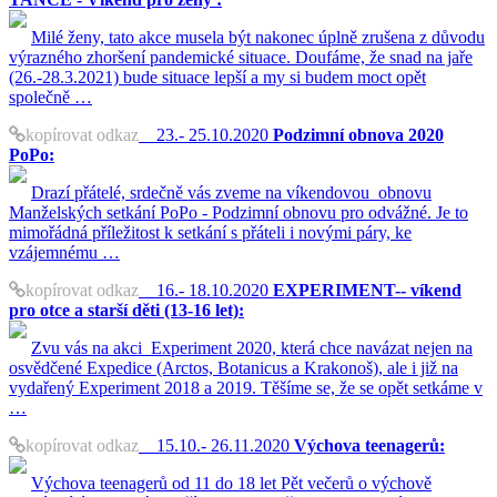
Milé ženy, tato akce musela být nakonec úplně zrušena z důvodu
výrazného zhoršení pandemické situace. Doufáme, že snad na jaře
(26.-28.3.2021) bude situace lepší a my si budem moct opět
společně …
kopírovat odkaz
23.- 25.10.2020
Podzimní obnova 2020
PoPo:
Drazí přátelé, srdečně vás zveme na víkendovou obnovu
Manželských setkání PoPo - Podzimní obnovu pro odvážné. Je to
mimořádná příležitost k setkání s přáteli i novými páry, ke
vzájemnému …
kopírovat odkaz
16.- 18.10.2020
EXPERIMENT-- víkend
pro otce a starší děti (13-16 let):
Zvu vás na akci Experiment 2020, která chce navázat nejen na
osvědčené Expedice (Arctos, Botanicus a Krakonoš), ale i již na
vydařený Experiment 2018 a 2019. Těšíme se, že se opět setkáme v
…
kopírovat odkaz
15.10.- 26.11.2020
Výchova teenagerů:
Výchova teenagerů od 11 do 18 let Pět večerů o výchově