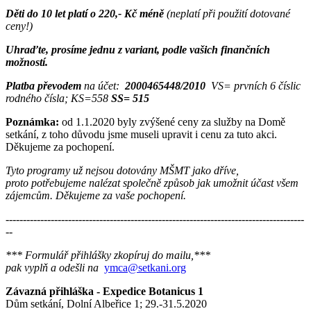
Děti do 10 let platí o 220,- Kč méně
(neplatí při použití dotované
ceny!)
Uhraďte, prosíme jednu z variant, podle vašich finančních
možností.
Platba převodem
na účet:
2000465448/2010
VS= prvních 6 číslic
rodného čísla; KS=558
SS= 515
Poznámka:
od 1.1.2020 byly zvýšené ceny za služby na Domě
setkání, z toho důvodu jsme museli upravit i cenu za tuto akci.
Děkujeme za pochopení.
Tyto programy už nejsou dotovány MŠMT jako dříve,
proto potřebujeme nalézat společně způsob jak umožnit účast všem
zájemcům. Děkujeme za vaše pochopení.
--------------------------------------------------------------------------------------
--
*** Formulář přihlášky zkopíruj do mailu,***
pak vyplň a odešli na
ymca@setkani.org
Závazná přihláška - Expedice Botanicus 1
Dům setkání, Dolní Albeřice 1; 29.-31.5.2020