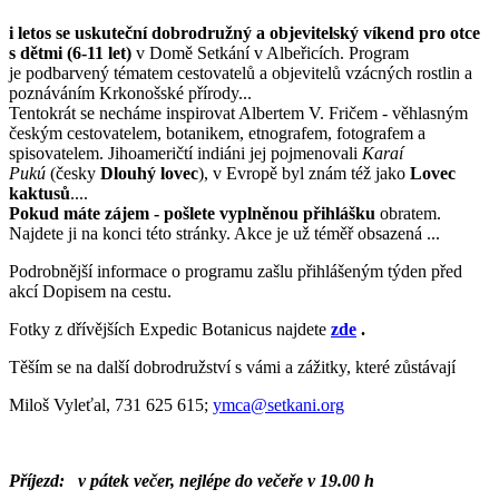
i letos se uskuteční dobrodružný a objevitelský víkend pro otce
s dětmi (6-11 let)
v Domě Setkání v Albeřicích. Program
je podbarvený tématem cestovatelů a objevitelů vzácných rostlin a
poznáváním Krkonošské přírody...
Tentokrát se necháme inspirovat Albertem V. Fričem - věhlasným
českým cestovatelem, botanikem, etnografem, fotografem a
spisovatelem. Jihoameričtí indiáni jej pojmenovali
Karaí
Pukú
(česky
Dlouhý lovec
), v Evropě byl znám též jako
Love
c
kaktusů
....
Pokud máte zájem - pošlete vyplněnou přihlášku
obratem.
Najdete ji na konci této stránky. Akce je už téměř obsazená ...
Podrobnější informace o programu zašlu přihlášeným týden před
akcí Dopisem na cestu.
Fotky z dřívějších Expedic Botanicus najdete
zde
.
Těším se na další dobrodružství s vámi a zážitky, které zůstávají
Miloš Vyleťal, 731 625 615;
ymca@setkani.org
Příjezd:
v pátek večer, nejlépe do večeře v 19.00 h