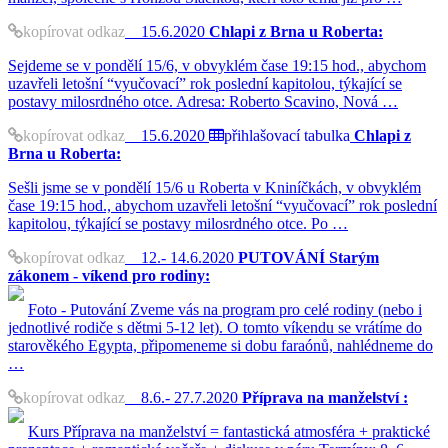
kopírovat odkaz
15.6.2020
Chlapi z Brna u Roberta:
Sejdeme se v pondělí 15/6, v obvyklém čase 19:15 hod., abychom
uzavřeli letošní “vyučovací” rok poslední kapitolou, týkající se
postavy milosrdného otce. Adresa: Roberto Scavino, Nová …
kopírovat odkaz
15.6.2020
přihlašovací tabulka
Chlapi z
Brna u Roberta:
Sešli jsme se v pondělí 15/6 u Roberta v Kniníčkách, v obvyklém
čase 19:15 hod., abychom uzavřeli letošní “vyučovací” rok poslední
kapitolou, týkající se postavy milosrdného otce. Po …
kopírovat odkaz
12.- 14.6.2020
PUTOVÁNÍ Starým
zákonem - víkend pro rodiny:
Foto - Putování Zveme vás na program pro celé rodiny (nebo i
jednotlivé rodiče s dětmi 5-12 let). O tomto víkendu se vrátíme do
starověkého Egypta, připomeneme si dobu faraónů, nahlédneme do
…
kopírovat odkaz
8.6.- 27.7.2020
Příprava na manželství :
Kurs Příprava na manželství = fantastická atmosféra + praktické