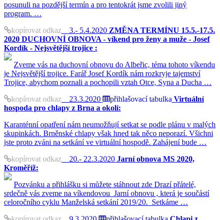
posunuli na pozdější termín a pro tentokrát jsme zvolili jiný
program. …
kopírovat odkaz
3.- 5.4.2020
ZMĚNA TERMÍNU 15.5.-17.5.
2020 DUCHOVNÍ OBNOVA - víkend pro ženy a muže - Josef
Kordík - Nejsvětější trojice :
Zveme vás na duchovní obnovu do Albeřic, téma tohoto víkendu
je Nejsvětější trojice. Farář Josef Kordík nám rozkryje tajemství
Trojice, abychom poznali a pochopili vztah Otce, Syna a Ducha …
kopírovat odkaz
23.3.2020
přihlašovací tabulka
Virtuální
hospoda pro chlapy z Brna a okolí:
Karanténní opatření nám neumožňují setkat se podle plánu v malých
skupinkách. Brněnské chlapy však hned tak něco neporazí. Všichni
jste proto zváni na setkání ve virtuální hospodě. Zahájení bude …
kopírovat odkaz
20.- 22.3.2020
Jarní obnova MS 2020,
Kroměříž:
Pozvánku a přihlášku si můžete stáhnout zde Drazí přátelé,
srdečně vás zveme na víkendovou Jarní obnovu , která je součástí
celoročního cyklu Manželská setkání 2019/20. Setkáme …
kopírovat odkaz
9.3.2020
přihlašovací tabulka
Chlapi z