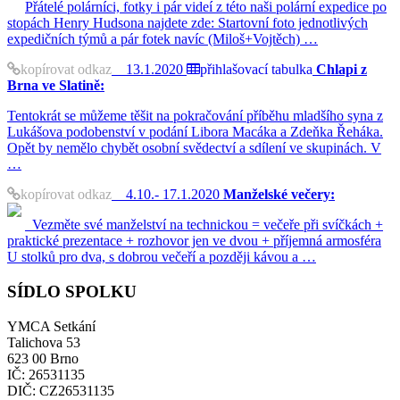
Přátelé polárníci, fotky i pár videí z této naši polární expedice po
stopách Henry Hudsona najdete zde: Startovní foto jednotlivých
expedičních týmů a pár fotek navíc (Miloš+Vojtěch) …
kopírovat odkaz
13.1.2020
přihlašovací tabulka
Chlapi z
Brna ve Slatině:
Tentokrát se můžeme těšit na pokračování příběhu mladšího syna z
Lukášova podobenství v podání Libora Macáka a Zdeňka Řeháka.
Opět by nemělo chybět osobní svědectví a sdílení ve skupinách. V
…
kopírovat odkaz
4.10.- 17.1.2020
Manželské večery:
Vezměte své manželství na technickou = večeře při svíčkách +
praktické prezentace + rozhovor jen ve dvou + příjemná armosféra
U stolků pro dva, s dobrou večeří a později kávou a …
SÍDLO SPOLKU
YMCA Setkání
Talichova 53
623 00 Brno
IČ: 26531135
DIČ: CZ26531135