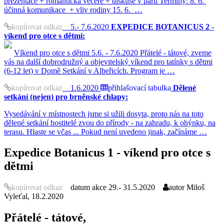
prezentace + romantická večeře + diskuse v páru Termíny: 8. 6.
účinná komunikace + vliv rodiny 15. 6. …
kopírovat odkaz
5.- 7.6.2020
EXPEDICE BOTANICUS 2 -
víkend pro otce s dětmi:
Víkend pro otce s dětmi 5.6. - 7.6.2020 Přátelé - tátové, zveme
vás na další dobrodružný a objevitelský víkend pro tatínky s dětmi
(6-12 let) v Domě Setkání v Albeřicích. Program je …
kopírovat odkaz
1.6.2020
přihlašovací tabulka
Dělené
setkání (nejen) pro brněnské chlapy:
Vysedávání v místnostech jsme si užili dosyta, proto nás na toto
dělené setkání hostitelé zvou do přírody - na zahradu, k ohýnku, na
terasu. Hlaste se včas ... Pokud není uvedeno jinak, začínáme …
Expedice Botanicus 1 - víkend pro otce s
dětmi
kopírovat odkaz
datum akce
29.- 31.5.2020
autor
Miloš
Vyleťal, 18.2.2020
Přátelé - tátové,