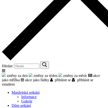
Hledat:
změny za den
změny za týden
změny za měsíc
akce
jako mřížka
akce jako řádky
přihlásit se
přihlásit se
emailem
Manželská setkání
Informace
Galerie
Dům setkání