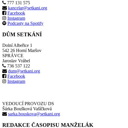
777 131 575
kancelar@setkani.org
Facebook
Instagram
Podcasty na Spotify
DŮM SETKÁNÍ
Dolní Albeřice 1
542 26 Horní Maršov
SPRÁVCE
Jaroslav Vrábel
736 537 122
dum@setkani.org
Facebook
Instagram
VEDOUCÍ PROVOZU DS
Šárka Boušková Vašíčková
sarka.bouskova@setkani.org
REDAKCE ČASOPISU MANŽELÁK