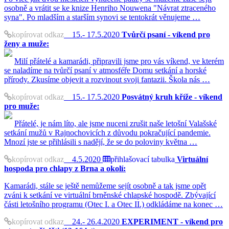
osobně a vrátit se ke knize Henriho Nouwena "Návrat ztraceného
syna". Po mladším a starším synovi se tentokrát věnujeme …
kopírovat odkaz
15.- 17.5.2020
Tvůrčí psaní - víkend pro
ženy a muže:
Milí přátelé a kamarádi, připravili jsme pro vás víkend, ve kterém
se naladíme na tvůrčí psaní v atmosféře Domu setkání a horské
přírody. Zkusíme objevit a rozvinout svoji fantazii. Škola nás …
kopírovat odkaz
15.- 17.5.2020
Posvátný kruh kříže - víkend
pro muže:
Přátelé, je nám líto, ale jsme nuceni zrušit naše letošní Valašské
setkání mužů v Rajnochovicích z důvodu pokračující pandemie.
Mnozí jste se přihlásili s nadějí, že se do poloviny května …
kopírovat odkaz
4.5.2020
přihlašovací tabulka
Virtuální
hospoda pro chlapy z Brna a okolí:
Kamarádi, stále se ještě nemůžeme sejít osobně a tak jsme opět
zváni k setkání ve virtuální brněnské chlapské hospodě. Zbývající
části letošního programu (Otec I. a Otec II.) odkládáme na konec …
kopírovat odkaz
24.- 26.4.2020
EXPERIMENT - víkend pro