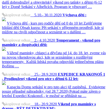
další dobrodružný a objevitelský víkend pro tatínky s dětmi (6-12
let) v Domě Setkání v Albeřicích. Program je věnovaný …
kopírovat odkaz
5.10.- 30.11.2020
Výchova dětí :
Výchova dětí - kurs pro rodiče dětí od 0 do 10 let Zajišťujeme
hlídání dětí Obsah kurzu: Pět setkání v příjemném prostředí, kde si
můžete na chvíli odpočinout a seznámit se s dalšími …
kopírovat odkaz
2.- 4.10.2020
Temperament - víkend pro
maminky a dospívající děti:
Vážené maminky, chlapci a děvčata od 14. do 18. let, zveme vás
na novou víkendovou akci, kde se seznámíme s rozdílnými
temperamenty. Každá lidská povaha odpovídá jedinečnému plánu
Božímu …
kopírovat odkaz
25.- 28.9.2020
EXPEDICE KRAKONOŠ 1
- Prodloužený víkend pro otce s dětmi 6-12 let:
Kapacita Domu setkání je pro tuto akci již zaplněná. Evidujeme
pouze případné náhradníky. (od 28.7.2020) Pokud máte zájem o
letošní Expedici Krakonoš - je možné se přihlásit na …
kopírovat odkaz
18.- 20.9.2020
Víkend pro maminky s
dcerou - BÝT DETEKTIVEM!: