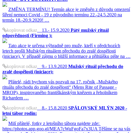
ZMĚNA TERMÍNU! Termín akce je změněn z důvodu omezení
šíření nemoci Covid - 19 z původního termínu 22.-24.5.2020 na
termín 18.-20.9.2020! …
kopírovat odkaz
13.- 15.9.2020
Pátý mužský rituál
odpovědnosti (Firming ):
Tato akce je určena výhradně pro muže, kteří v předchozích
letech prošli Mužským rituálem přechodu do zralé dospělosti
(iniciace). V případě zájmu o bližší informace a přihlášku pište na …
kopírovat odkaz
9.- 13.9.2020
Mužský rituál přechodu do
zralé dospělosti (iniciace):
Přátelé, rádi bychom vás pozvali na 17. ročník „Mužského
rituálu přechodu do zralé dospělosti“ (Mens Rite of Passage -
MROP), inspirovaného františkánským knězem a řeholníkem
Richardem …
kopírovat odkaz
8.- 15.8.2020
SPÁLOVSKÝ MLÝN 2020 -
letní tábor rodin:
Milí přátelé, fotky z letošního tábora najdete zde:
https://photos.app.goo.gl/MEA7cWuFgoFa7x3UA Těšíme se na vás