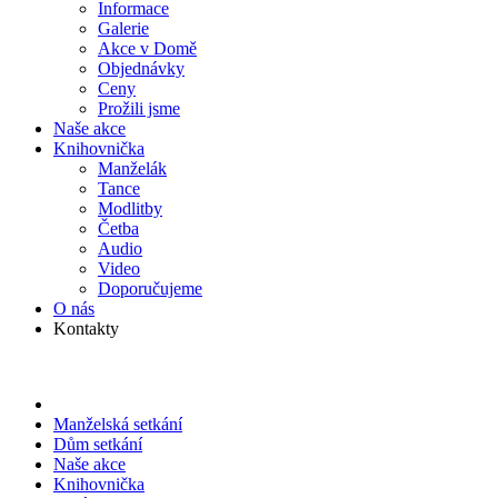
Informace
Galerie
Akce v Domě
Objed­návky
Ceny
Prožili jsme
Naše akce
Knihov­nička
Manželák
Tance
Modlitby
Četba
Audio
Video
Doporu­čujeme
O nás
Kontakty
Manželská setkání
Dům setkání
Naše akce
Knihov­nička