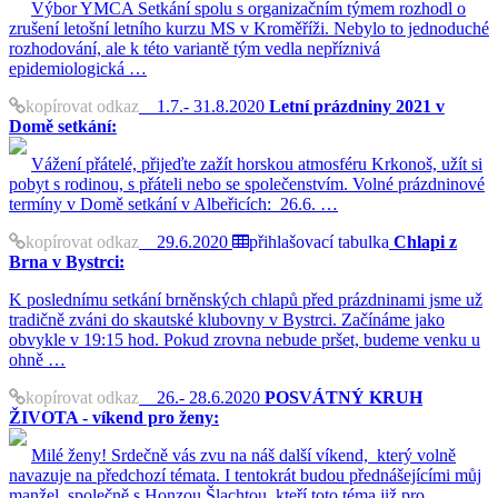
Výbor YMCA Setkání spolu s organizačním týmem rozhodl o
zrušení letošní letního kurzu MS v Kroměříži. Nebylo to jednoduché
rozhodování, ale k této variantě tým vedla nepříznivá
epidemiologická …
kopírovat odkaz
1.7.- 31.8.2020
Letní prázdniny 2021 v
Domě setkání:
Vážení přátelé, přijeďte zažít horskou atmosféru Krkonoš, užít si
pobyt s rodinou, s přáteli nebo se společenstvím. Volné prázdninové
termíny v Domě setkání v Albeřicích: 26.6. …
kopírovat odkaz
29.6.2020
přihlašovací tabulka
Chlapi z
Brna v Bystrci:
K poslednímu setkání brněnských chlapů před prázdninami jsme už
tradičně zváni do skautské klubovny v Bystrci. Začínáme jako
obvykle v 19:15 hod. Pokud zrovna nebude pršet, budeme venku u
ohně …
kopírovat odkaz
26.- 28.6.2020
POSVÁTNÝ KRUH
ŽIVOTA - víkend pro ženy:
Milé ženy! Srdečně vás zvu na náš další víkend, který volně
navazuje na předchozí témata. I tentokrát budou přednášejícími můj
manžel, společně s Honzou Šlachtou, kteří toto téma již pro …