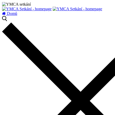
zatížení serveru
Domů