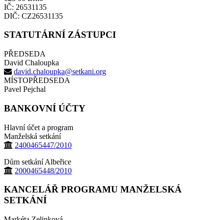
IČ: 26531135
DIČ: CZ26531135
STATUTÁRNÍ ZÁSTUPCI
PŘEDSEDA
David Chaloupka
david.chaloupka@setkani.org
MÍSTOPŘEDSEDA
Pavel Pejchal
BANKOVNÍ ÚČTY
Hlavní účet a program
Manželská setkání
2400465447/2010
Dům setkání Albeřice
2000465448/2010
KANCELÁŘ PROGRAMU MANŽELSKÁ
SETKÁNÍ
Markéta Zelinková