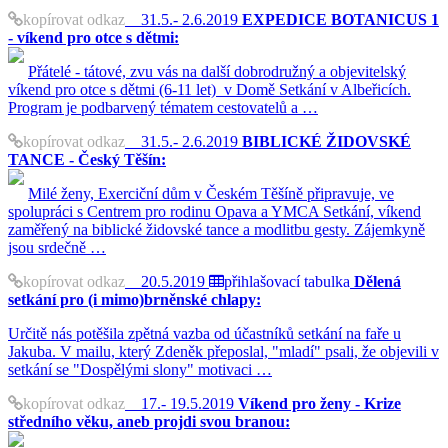
kopírovat odkaz
31.5.- 2.6.2019
EXPEDICE BOTANICUS 1
- víkend pro otce s dětmi:
Přátelé - tátové, zvu vás na další dobrodružný a objevitelský
víkend pro otce s dětmi (6-11 let) v Domě Setkání v Albeřicích.
Program je podbarvený tématem cestovatelů a …
kopírovat odkaz
31.5.- 2.6.2019
BIBLICKÉ ŽIDOVSKÉ
TANCE - Český Těšín:
Milé ženy, Exerciční dům v Českém Těšíně připravuje, ve
spolupráci s Centrem pro rodinu Opava a YMCA Setkání, víkend
zaměřený na biblické židovské tance a modlitbu gesty. Zájemkyně
jsou srdečně …
kopírovat odkaz
20.5.2019
přihlašovací tabulka
Dělená
setkání pro (i mimo)brněnské chlapy:
Určitě nás potěšila zpětná vazba od účastníků setkání na faře u
Jakuba. V mailu, který Zdeněk přeposlal, "mladí" psali, že objevili v
setkání se "Dospělými slony" motivaci …
kopírovat odkaz
17.- 19.5.2019
Víkend pro ženy - Krize
středního věku, aneb projdi svou branou: