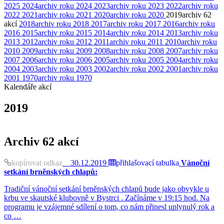
2025
2024
archiv roku 2024
2023
archiv roku 2023
2022
archiv roku
2022
2021
archiv roku 2021
2020
archiv roku 2020
2019
archiv
62
akcí
2018
archiv roku 2018
2017
archiv roku 2017
2016
archiv roku
2016
2015
archiv roku 2015
2014
archiv roku 2014
2013
archiv roku
2013
2012
archiv roku 2012
2011
archiv roku 2011
2010
archiv roku
2010
2009
archiv roku 2009
2008
archiv roku 2008
2007
archiv roku
2007
2006
archiv roku 2006
2005
archiv roku 2005
2004
archiv roku
2004
2003
archiv roku 2003
2002
archiv roku 2002
2001
archiv roku
2001
1970
archiv roku 1970
Kalendáře akcí
2019
Archiv
62 akcí
kopírovat odkaz
30.12.2019
přihlašovací tabulka
Vánoční
setkání brněnských chlapů:
Tradiční vánoční setkání brněnských chlapů bude jako obvykle u
krbu ve skautské klubovně v Bystrci . Začínáme v 19:15 hod. Na
programu je vzájemné sdílení o tom, co nám přinesl uplynulý rok a
co …