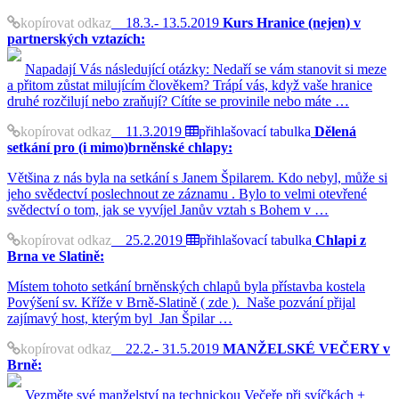
kopírovat odkaz
18.3.- 13.5.2019
Kurs Hranice (nejen) v
partnerských vztazích:
Napadají Vás následující otázky: Nedaří se vám stanovit si meze
a přitom zůstat milujícím člověkem? Trápí vás, když vaše hranice
druhé rozčilují nebo zraňují? Cítíte se provinile nebo máte …
kopírovat odkaz
11.3.2019
přihlašovací tabulka
Dělená
setkání pro (i mimo)brněnské chlapy:
Většina z nás byla na setkání s Janem Špilarem. Kdo nebyl, může si
jeho svědectví poslechnout ze záznamu . Bylo to velmi otevřené
svědectví o tom, jak se vyvíjel Janův vztah s Bohem v …
kopírovat odkaz
25.2.2019
přihlašovací tabulka
Chlapi z
Brna ve Slatině:
Místem tohoto setkání brněnských chlapů byla přístavba kostela
Povýšení sv. Kříže v Brně-Slatině ( zde ). Naše pozvání přijal
zajímavý host, kterým byl Jan Špilar …
kopírovat odkaz
22.2.- 31.5.2019
MANŽELSKÉ VEČERY v
Brně:
Vezměte své manželství na technickou Večeře při svíčkách +