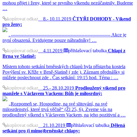
mohou přijet i ženy, které se prvního víkendu nezúčastnily. Budeme
…
kopírovat odkaz
8.- 10.11.2019
ČTYŘI DOHODY - Víkend
pro ženy:
. ----------------------------------------------------------------- Akce je
nyní obsazená. Evidujeme pouze náhradníky! …
kopírovat odkaz
4.11.2019
přihlašovací tabulka
Chlapi z
Brna ve Slatině:
Místem tohoto setkání brněnských chlapů byla přístavba kostela
Povýšení sv. Kříže v Brně-Slatině ( zde ). Záznam přednášky si
můžete poslechnout zde . Čas setkání: 19:15 hod. Téma : …
kopírovat odkaz
25.- 28.10.2019
Prodloužený víkend pro
manžele s Václavem Vackem: Bůh je milosrdný:
„Rozpomeň se, Hospodine, na své slitování, na své
milosrdenství, které trvá věčně“ (Žl 25, 6). Zveme vás na
prodloužený víkend s Václavem Vackem, na jeho pozitivní a …
kopírovat odkaz
21.10.2019
přihlašovací tabulka
Dělená
setkání pro (i mimo)brněnské chlapy: