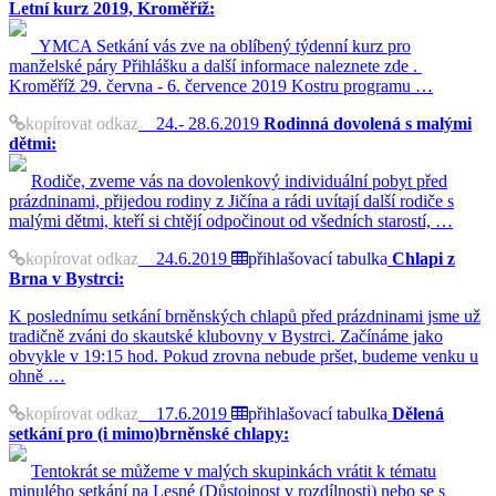
Letní kurz 2019, Kroměříž:
YMCA Setkání vás zve na oblíbený týdenní kurz pro
manželské páry Přihlášku a další informace naleznete zde .
Kroměříž 29. června - 6. července 2019 Kostru programu …
kopírovat odkaz
24.- 28.6.2019
Rodinná dovolená s malými
dětmi:
Rodiče, zveme vás na dovolenkový individuální pobyt před
prázdninami, přijedou rodiny z Jičína a rádi uvítají další rodiče s
malými dětmi, kteří si chtějí odpočinout od všedních starostí, …
kopírovat odkaz
24.6.2019
přihlašovací tabulka
Chlapi z
Brna v Bystrci:
K poslednímu setkání brněnských chlapů před prázdninami jsme už
tradičně zváni do skautské klubovny v Bystrci. Začínáme jako
obvykle v 19:15 hod. Pokud zrovna nebude pršet, budeme venku u
ohně …
kopírovat odkaz
17.6.2019
přihlašovací tabulka
Dělená
setkání pro (i mimo)brněnské chlapy:
Tentokrát se můžeme v malých skupinkách vrátit k tématu
minulého setkání na Lesné (Důstojnost v rozdílnosti) nebo se s