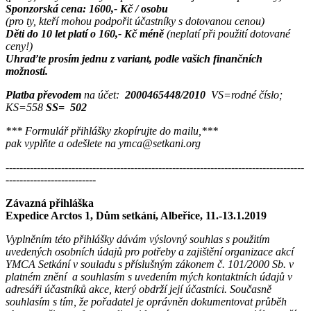
Sponzorská cena: 1600,- Kč / osobu
(pro ty, kteří mohou podpořit účastníky s dotovanou cenou)
Děti do 10 let platí o 160,- Kč méně
(neplatí při použití dotované
ceny!)
Uhraďte prosím jednu z variant, podle vašich finančních
možností.
Platba převodem
na účet:
2000465448/2010
VS=rodné číslo;
KS=558
SS=
502
*** Formulář přihlášky zkopírujte do mailu,***
pak vyplňte a odešlete na ymca@setkani.org
--------------------------------------------------------------------------------------
--------------------------
Závazná přihláška
Expedice Arctos 1, Dům setkání, Albeřice, 11.-13.1.2019
Vyplněním této přihlášky dávám výslovný souhlas s použitím
uvedených osobních údajů pro potřeby a zajištění organizace akcí
YMCA Setkání v souladu s příslušným zákonem č. 101/2000 Sb. v
platném znění a souhlasím s uvedením mých kontaktních údajů v
adresáři účastníků akce, který obdrží její účastníci. Současně
souhlasím s tím, že pořadatel je oprávněn dokumentovat průběh