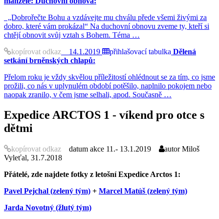
manželé: Duchovní obnova:
„Dobrořečte Bohu a vzdávejte mu chválu přede všemi živými za
dobro, které vám prokázal“ Na duchovní obnovu zveme ty, kteří si
chtějí obnovit svůj vztah s Bohem. Téma …
kopírovat odkaz
14.1.2019
přihlašovací tabulka
Dělená
setkání brněnských chlapů:
Přelom roku je vždy skvělou příležitostí ohlédnout se za tím, co jsme
prožili, co nás v uplynulém období potěšilo, naplnilo pokojem nebo
naopak zranilo, v čem jsme selhali, apod. Současně …
Expedice ARCTOS 1 - víkend pro otce s
dětmi
kopírovat odkaz
datum akce
11.- 13.1.2019
autor
Miloš
Vyleťal, 31.7.2018
Přátelé, zde najdete fotky z letošní Expedice Arctos 1:
Pavel Pejchal (zelený tým)
+
Marcel Matúš (zelený tým)
Jarda Novotný (žlutý tým)