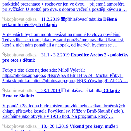
praktické prezentace + rozhovor jen ve dvou + příjemná atmosféra
při svíčkách U stolků pro dva, s dobrou večeří a později kávou a …
kopírovat odkaz
11.2.2019
přihlašovací tabulka
Dělená
setkání brněnských chlapů:
V debatách bychom mohli navázat na minulé Pavlovo povídání.
Tedy sdílet se o tom, jaká my sami používáme pravidla. Ujasnit si,
která z nich nám pomáhají a naopak, od kterých bychom se …
kopírovat odkaz
31.1.- 3.2.2019
Expedice Arctos 2 - pololetky
pro otce s dětmi:
Fotky z této akce najdete zde: Miloš Vyleťal:
https://photos.app.goo.gl/BspWpARBtri1HrA29 Michal Přibyl -
žlutá skupinka: https://photos.app.goo.gl/EjXqYqwtuggf2AhGA …
kopírovat odkaz
28.1.2019
přihlašovací tabulka
Chlapi z
Brna ve Slatině:
V pondělí 28. ledna bude místem pravidelného setkání brněnských
chlapů přístavba kostela Povýšení sv. Kříže v Brně-Slatině ( zde ).
Začínáme jako obvykle v 19:15 hod. Na programu, který …
kopírovat odkaz
18.- 20.1.2019
Víkend pro ženy, muže i