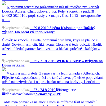
K prvnímu setkání po prázdninách nás už tradičně zve Zdenál
Loučka. Adresa: Chaloupkova 8, Kr. Pole (zvonek na půdu!!!),
tel.602 582 616 , popis cesty viz mapa . Čas: 19:15 - nezapomeňte
na …
kopírovat odkaz
29.8.2019
Slečna Krásná a pan Božský
aneb Jak ideál vtělit do reality:
Člověk se zmocňuje světa, porozumí druhému, když se ptá, co si
druhý člověk myslí, cítí, říká, koná. Chceme si tedy položit několik
otázek ohledně partnerského vztahu a hledat společně s každým z
…
kopírovat odkaz
25.- 31.8.2019
WORK CAMP – Brigáda na
Domě setkání:
Vážení a milí přátelé. Zveme vás na letní brigádu v Albeřicích.
Přijeďte zažít společnou práci ale také zábavu, přátelské popovídání,
určitě nám zbyde čas i na procházku nebo na borůvky. Letošní …
kopírovat odkaz
23.- 24.8.2019
fotogalerie
přihlašovací tabulka
Senorady 2019:
Tohle byla pozvánka na akci: I letos se můžeme těšit na tradiční