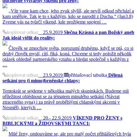
duchovně výtvarný víkend pro ženy:
„Vítr vane kam chce, jeho zvuk slyšíš, ale nevíš odkud přichází a
kam směřuje. Tak je to s každým, kdo se narodil z Ducha.“ (Jan3.8)
Zveme vás na tvůrčí víkend, kde prožijeme spojení …
kopírovat odkaz
25.9.2019
Slečna Krásná a pan Božský aneb
Jak ideál vtělit do reality:
Člověk se zmocňuje světa, porozumí druhému, když se ptá, co si
druhý člověk myslí, cítí, říká, koná. Chceme si tedy položit několik
otázek ohledně partnerského vztahu a hledat společně s každým z
…
kopírovat odkaz
23.9.2019
přihlašovací tabulka
Dělená
setkání pro (i mimo)brněnské chlapy:
Tentokrát se sejdeme v několika malých skupinkách. Budeme mít
příležitost ohlédnout se za tématem minulého setkání (Návrat
ztraceného syna) i za právě proběhlými chlapskými akcemi v
Nesměři, kterých …
kopírovat odkaz
20.- 22.9.2019
VÍKEND PRO ŽENY s
BIBLICKÝMI a ŽIDOVSKÝMI TANCI:
Milé ženy, omlouváme se, ale pro malý počet přihlášených byla