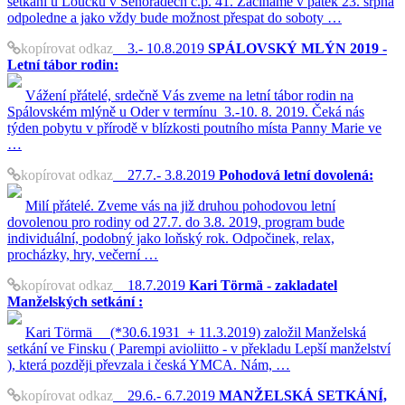
setkání u Loučků v Senoradech č.p. 41. Začínáme v pátek 23. srpna
odpoledne a jako vždy bude možnost přespat do soboty …
kopírovat odkaz
3.- 10.8.2019
SPÁLOVSKÝ MLÝN 2019 -
Letní tábor rodin:
Vážení přátelé, srdečně Vás zveme na letní tábor rodin na
Spálovském mlýně u Oder v termínu 3.-10. 8. 2019. Čeká nás
týden pobytu v přírodě v blízkosti poutního místa Panny Marie ve
…
kopírovat odkaz
27.7.- 3.8.2019
Pohodová letní dovolená:
Milí přátelé. Zveme vás na již druhou pohodovou letní
dovolenou pro rodiny od 27.7. do 3.8. 2019, program bude
individuální, podobný jako loňský rok. Odpočinek, relax,
procházky, hry, večerní …
kopírovat odkaz
18.7.2019
Kari Törmä - zakladatel
Manželských setkání :
Kari Törmä (*30.6.1931 + 11.3.2019) založil Manželská
setkání ve Finsku ( Parempi avioliitto - v překladu Lepší manželství
), která později převzala i česká YMCA. Nám, …
kopírovat odkaz
29.6.- 6.7.2019
MANŽELSKÁ SETKÁNÍ,