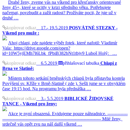
Drahé ženy, zveme vás na víkend pro křesťansky orientované
ženy 45+, které se ocitly v krizi středního věku. Potřebujete
načerpat, povzbudit a zažít radost? Prožíváte pocit, že jste už v
druhé …
kopírovat odkaz
17.- 19.5.2019
POSVÁTNÉ STEZKY -
Víkend pro muže :
Ahoj chlapi, zde najdete výběr fotek, které nafotil: Vladimír
Vala: https://drive.google.com/open?
id=10W5yjEMh7l6Lbk_fPbiB382bNt1tbjv9 Luboš Holý: …
kopírovat odkaz
6.5.2019
přihlašovací tabulka
Chlapi z
Brna ve Slatině:
Místem tohoto setkání brněnských chlapů byla přístavba kostela
Povýšení sv. Kříže v Brně-Slatině ( zde ). Sešli jsme se v obvyklém
čase 19:15 hod. Na programu byla přednáška …
kopírovat odkaz
3.- 5.5.2019
BIBLICKÉ ŽIDOVSKÉ
TANCE - Víkend pro ženy:
Akce je nyní obsazená. Evidujeme pouze náhradnice. --------------
-------------------------------------------------------------------- Milé ženy,
srdečně vás opět zvu na náš další víkend …