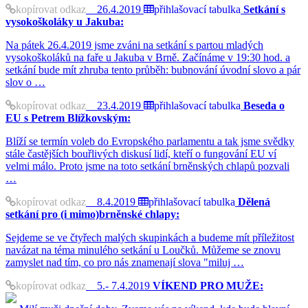
kopírovat odkaz
26.4.2019
přihlašovací tabulka
Setkání s
vysokoškoláky u Jakuba:
Na pátek 26.4.2019 jsme zváni na setkání s partou mladých
vysokoškoláků na faře u Jakuba v Brně. Začínáme v 19:30 hod. a
setkání bude mít zhruba tento průběh: bubnování úvodní slovo a pár
slov o …
kopírovat odkaz
23.4.2019
přihlašovací tabulka
Beseda o
EU s Petrem Blížkovským:
Blíží se termín voleb do Evropského parlamentu a tak jsme svědky
stále častějších bouřlivých diskusí lidí, kteří o fungování EU ví
velmi málo. Proto jsme na toto setkání brněnských chlapů pozvali
…
kopírovat odkaz
8.4.2019
přihlašovací tabulka
Dělená
setkání pro (i mimo)brněnské chlapy:
Sejdeme se ve čtyřech malých skupinkách a budeme mít příležitost
navázat na téma minulého setkání u Loučků. Můžeme se znovu
zamyslet nad tím, co pro nás znamenají slova "miluj …
kopírovat odkaz
5.- 7.4.2019
VÍKEND PRO MUŽE: