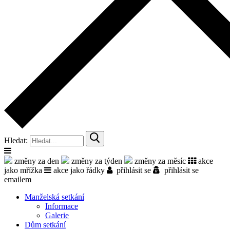
Hledat:
změny za den
změny za týden
změny za měsíc
akce
jako mřížka
akce jako řádky
přihlásit se
přihlásit se
emailem
Manželská setkání
Informace
Galerie
Dům setkání