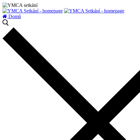
zatížení serveru
Domů