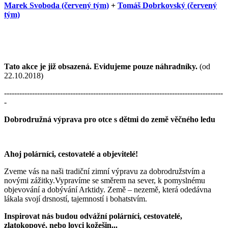
Marek Svoboda (červený tým)
+
Tomáš Dobrkovský (červený
tým)
Tato akce je již obsazená. Evidujeme pouze náhradníky.
(od
22.10.2018)
--------------------------------------------------------------------------------------
-
Dobrodružná výprava pro otce s dětmi do země věčného ledu
Ahoj polárníci, cestovatelé a objevitelé!
Zveme vás na naši tradiční zimní výpravu za dobrodružstvím a
novými zážitky.Vypravíme se směrem na sever, k pomyslnému
objevování a dobývání Arktidy. Země – nezemě, která odedávna
lákala svojí drsností, tajemností i bohatstvím.
Inspirovat nás budou odvážní polárníci, cestovatelé,
zlatokopové, nebo lovci kožešin...