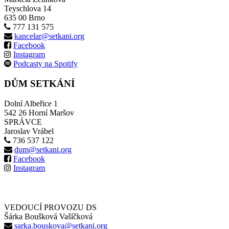
Teyschlova 14
635 00 Brno
777 131 575
kancelar@setkani.org
Facebook
Instagram
Podcasty na Spotify
DŮM SETKÁNÍ
Dolní Albeřice 1
542 26 Horní Maršov
SPRÁVCE
Jaroslav Vrábel
736 537 122
dum@setkani.org
Facebook
Instagram
VEDOUCÍ PROVOZU DS
Šárka Boušková Vašíčková
sarka.bouskova@setkani.org