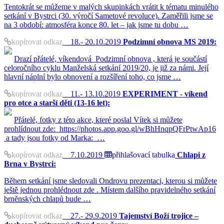
Tentokrát se můžeme v malých skupinkách vrátit k tématu minulého
setkání v Bystrci (30. výročí Sametové revoluce). Zaměřili jsme se
na 3 období: atmosféra konce 80. let – jak jsme tu dobu …
kopírovat odkaz
18.- 20.10.2019
Podzimní obnova MS 2019:
Drazí přátelé, víkendová Podzimní obnova , která je součástí
celoročního cyklu Manželská setkání 2019/20, je již za námi. Její
hlavní náplní bylo obnovení a rozšíření toho, co jsme …
kopírovat odkaz
11.- 13.10.2019
EXPERIMENT - víkend
pro otce a starší děti (13-16 let):
Přátelé, fotky z této akce, které poslal Vítek si můžete
prohlídnout zde: https://photos.app.goo.gl/wBhHnqpQFrPtwAp16
a tady jsou fotky od Marka: …
kopírovat odkaz
7.10.2019
přihlašovací tabulka
Chlapi z
Brna v Bystrci:
Během setkání jsme sledovali Ondrovu prezentaci, kterou si můžete
ještě jednou prohlédnout zde . Místem dalšího pravidelného setkání
brněnských chlapů bude …
kopírovat odkaz
27.- 29.9.2019
Tajemství Boží trojice –