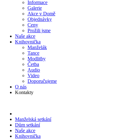
Informace
Galerie
Akce v Domě
Objed­návky
Ceny
Prožili jsme
Naše akce
Knihov­nička
Manželák
Tance
Modlitby
Četba
Audio
Video
Doporu­čujeme
O nás
Kontakty
Manželská setkání
Dům setkání
Naše akce
Knihov­nička