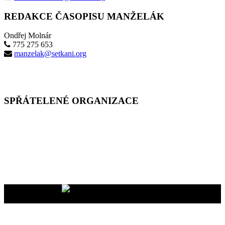
REDAKCE ČASOPISU MANŽELÁK
Ondřej Molnár
775 275 653
manzelak@setkani.org
SPŘÁTELENÉ ORGANIZACE
Vaše dary na účet
2400465447/2010
nám pomáhají uskutečňovat
naše programy pro vás i vaše blízké
YMCA Setkání, 2026