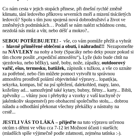
Co nám cesta v jejich stopách přinese, při dnešní rychlé změně
klimatu, tání ledového příkrovu severních moří a mizení tisíciletých
ledovců? Spolu s tím jsou spojená nová dobrodružství a život ve
změněných podmínkách… Podaří se nám nalézt schůdnou cestu,
nezdolá nás mráz a vítr, nebo déšť a mokro?..
SEBOU POTŘEBUJETE!
- vše, co vám pomůže přežít a vyhrát
-
hlavně přiměřené oblečení a obutí, i náhradní!!!
Nezapomeňte
na
NÁVLEKY
na nohy a boty (Spacáky nebo deky pouze pokud si
tím chcete posílit „expediční atmosféru“)
.
Lyže (kdo bude chtít na
sjezdovku, nebo běžky), saně, boby, nože, zápalky,
outdoorový
vařič,
ešus,
termosku, batůžek
,
zápisník s tužkou, a vše co uznáte
za potřebné, nebo čím můžete pomoct vytvořit tu správnou
atmosféru prostředí polární objevitelské výpravy... lopat(k)a,
sekyrka, kompas, bič na psí spřežení, dalekohled, mapy, lano,
kožešiny ad... samozřejmě také kytary, bubny, flétny... karty... Bibli,
zpěvníky ... vítány jsou i přebytky a vzorky z vaší kuchyně (v
jakémkoliv skupenství) pro obohacení společného stolu,... dobrou
náladu a odhodlání překonat všechny překážky a nástrahy na
cestě...
JESTLI VÁS TO LÁKÁ – přijeďte
na tuto výpravu určenou
otcům s dětmi ve věku cca 7-12 let Možnost účasti i starších;
(mladších spíše výjimečně podle zdatnosti, zejména tatínka :-).