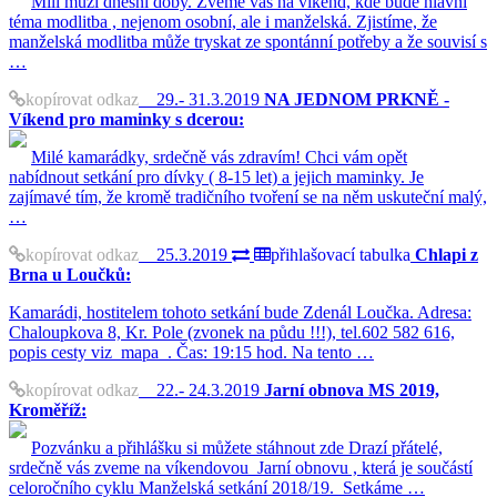
Milí muži dnešní doby. Zveme vás na víkend, kde bude hlavní
téma modlitba , nejenom osobní, ale i manželská. Zjistíme, že
manželská modlitba může tryskat ze spontánní potřeby a že souvisí s
…
kopírovat odkaz
29.- 31.3.2019
NA JEDNOM PRKNĚ -
Víkend pro maminky s dcerou:
Milé kamarádky, srdečně vás zdravím! Chci vám opět
nabídnout setkání pro dívky ( 8-15 let) a jejich maminky. Je
zajímavé tím, že kromě tradičního tvoření se na něm uskuteční malý,
…
kopírovat odkaz
25.3.2019
přihlašovací tabulka
Chlapi z
Brna u Loučků:
Kamarádi, hostitelem tohoto setkání bude Zdenál Loučka. Adresa:
Chaloupkova 8, Kr. Pole (zvonek na půdu !!!), tel.602 582 616,
popis cesty viz mapa . Čas: 19:15 hod. Na tento …
kopírovat odkaz
22.- 24.3.2019
Jarní obnova MS 2019,
Kroměříž:
Pozvánku a přihlášku si můžete stáhnout zde Drazí přátelé,
srdečně vás zveme na víkendovou Jarní obnovu , která je součástí
celoročního cyklu Manželská setkání 2018/19. Setkáme …