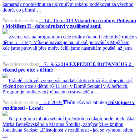
kamarády poohlédnut za uplynulým rokem, poděkovat za všechno
dobré, co přinesl …
kopírovat odkaz
14.- 16.6.2019
Víkend pro rodiny: Putování
s Mojžíšem II - dobrodružství v zaslíbené zemi:
Zveme vás na program pro celé rodiny (nebo i jednotlivé rodiče s
dětmi 5-12 let). Víkend navazuje na loňské putování s Mojžíšem,
kde jsme putovali přes moře, čelili jsme nástrahám pouště, až jsme
…
kopírovat odkaz
7.- 9.6.2019
EXPEDICE BOTANICUS 2 -
víkend pro otce s dětmi:
Přátelé - tátové, zveme vás na další dobrodružný a objevitelský
víkend pro otce s dětmi (6-11 let) v Domě Setkání v Albeřicích.
Program je podbarvený tématem cestovatelů a …
kopírovat odkaz
3.6.2019
přihlašovací tabulka
Důstojnost v
rozdílnosti - Lesná:
Na programu tohoto setkání brněnských chlapů bude přednáška
Mirka Benešovského a Martina Šmídka, zabývající se knihou
Jonathana Sackse: „Důstojnost v rozdílnosti - jak se vyhnout střetu
…