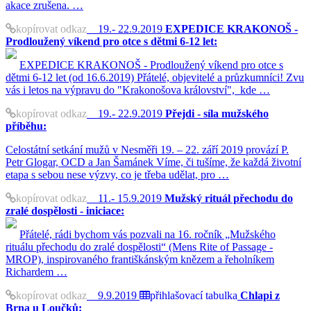
akace zrušena. …
kopírovat odkaz
19.- 22.9.2019
EXPEDICE KRAKONOŠ -
Prodloužený víkend pro otce s dětmi 6-12 let:
EXPEDICE KRAKONOŠ - Prodloužený víkend pro otce s
dětmi 6-12 let (od 16.6.2019) Přátelé, objevitelé a průzkumníci! Zvu
vás i letos na výpravu do "Krakonošova království", kde …
kopírovat odkaz
19.- 22.9.2019
Přejdi - síla mužského
příběhu:
Celostátní setkání mužů v Nesměři 19. – 22. září 2019 provází P.
Petr Glogar, OCD a Jan Šamánek Víme, či tušíme, že každá životní
etapa s sebou nese výzvy, co je třeba udělat, pro …
kopírovat odkaz
11.- 15.9.2019
Mužský rituál přechodu do
zralé dospělosti - iniciace:
Přátelé, rádi bychom vás pozvali na 16. ročník „Mužského
rituálu přechodu do zralé dospělosti“ (Mens Rite of Passage -
MROP), inspirovaného františkánským knězem a řeholníkem
Richardem …
kopírovat odkaz
9.9.2019
přihlašovací tabulka
Chlapi z
Brna u Loučků: