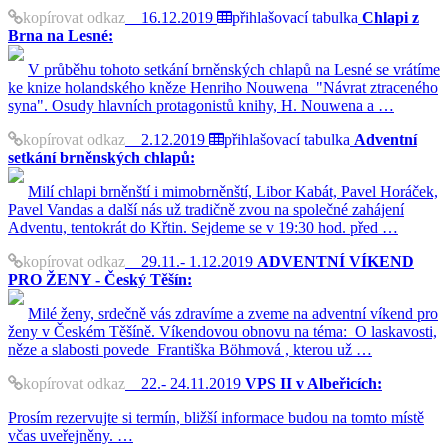
kopírovat odkaz
16.12.2019
přihlašovací tabulka
Chlapi z
Brna na Lesné:
V průběhu tohoto setkání brněnských chlapů na Lesné se vrátíme
ke knize holandského kněze Henriho Nouwena "Návrat ztraceného
syna". Osudy hlavních protagonistů knihy, H. Nouwena a …
kopírovat odkaz
2.12.2019
přihlašovací tabulka
Adventní
setkání brněnských chlapů:
Milí chlapi brněnští i mimobrněnští, Libor Kabát, Pavel Horáček,
Pavel Vandas a další nás už tradičně zvou na společné zahájení
Adventu, tentokrát do Křtin. Sejdeme se v 19:30 hod. před …
kopírovat odkaz
29.11.- 1.12.2019
ADVENTNÍ VÍKEND
PRO ŽENY - Český Těšín:
Milé ženy, srdečně vás zdravíme a zveme na adventní víkend pro
ženy v Českém Těšíně. Víkendovou obnovu na téma: O laskavosti,
něze a slabosti povede Františka Böhmová , kterou už …
kopírovat odkaz
22.- 24.11.2019
VPS II v Albeřicích:
Prosím rezervujte si termín, bližší informace budou na tomto místě
včas uveřejněny. …