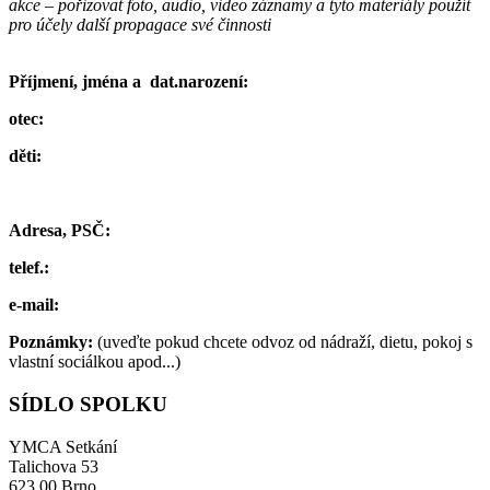
akce – pořizovat foto, audio, video záznamy a tyto materiály použít
pro účely další propagace své činnosti
Příjmení, jména a dat.narození:
otec:
děti:
Adresa, PSČ:
telef.:
e-mail:
Poznámky:
(uveďte pokud chcete odvoz od nádraží, dietu, pokoj s
vlastní sociálkou apod...)
SÍDLO SPOLKU
YMCA Setkání
Talichova 53
623 00 Brno