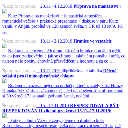
kopírovat odkaz
20.11.- 4.12.2019
Příprava na manželství :
Kurz Příprava na manželství = fantastická atmosféra +
romantická večeře + praktické prezentace + diskuse v páru Kurz
vznikl v Anglii, probíhá ve 120 zemích světa, v ČR už 13 let 9. 10.
…
kopírovat odkaz
18.11.- 2.12.2019
Hranice ve vztazích:
Na kursu se chceme učit tomu, jak nám hranice pomáhají určit,
za co jsme zodpovědní a jak se chránit a také nám pomáhají určit, co
nejsou naše pocity, chování, přesvědčení a hodnoty a za co …
kopírovat odkaz
18.11.2019
přihlašovací tabulka
Dělená
setkání pro (i mimo)brněnské chlapy:
Budeme navazovat nejen na podněty, které zazněly z úst Honzy
Hanáka (viz zápis se záznamem ), ale i na zkušenosti z připomenutí
si 30.výročí 17.listopadu (sobotní Letná, nedělní …
kopírovat odkaz
15.- 17.11.2019
RESPEKTOVAT A BÝT
RESPEKTOVÁN II víkend pro ženy: 15.11.-17.11.2019:
Fotky - album Vážené ženy, jdeme do druhého kola
Respektovat a být respektován, čeká nás pracovní seminář, zajisté