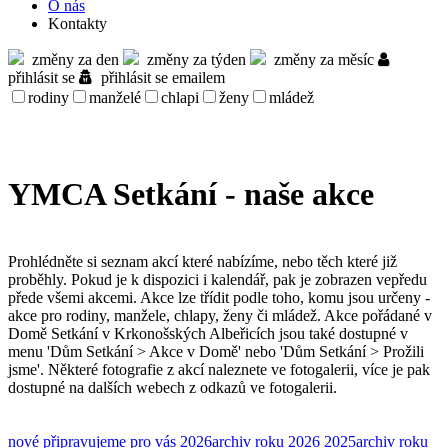
O nás
Kontakty
změny za den
změny za týden
změny za měsíc
přihlásit se
přihlásit se emailem
rodiny
manželé
chlapi
ženy
mládež
YMCA Setkání - naše akce
Prohlédněte si seznam akcí které nabízíme, nebo těch které již
proběhly. Pokud je k dispozici i kalendář, pak je zobrazen vepředu
přede všemi akcemi. Akce lze třídit podle toho, komu jsou určeny -
akce pro rodiny, manžele, chlapy, ženy či mládež. Akce pořádané v
Domě Setkání v Krkonošských Albeřicích jsou také dostupné v
menu 'Dům Setkání > Akce v Domě' nebo 'Dům Setkání > Prožili
jsme'. Některé fotografie z akcí naleznete ve fotogalerii, více je pak
dostupné na dalších webech z odkazů ve fotogalerii.
nové
připravujeme pro vás
2026
archiv roku 2026
2025
archiv roku