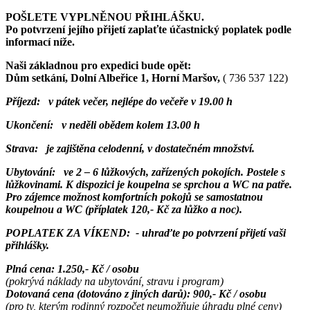
POŠLETE VYPLNĚNOU PŘIHLÁŠKU.
Po potvrzení jejího přijetí zaplaťte účastnický poplatek podle
informací níže.
Naši základnou pro expedici bude opět:
Dům setkání, Dolní Albeřice 1, Horní Maršov,
( 736 537 122)
Příjezd:
v pátek večer, nejlépe do večeře v 19.00 h
Ukončení:
v neděli obědem kolem 13.00 h
Strava:
je zajištěna celodenní, v dostatečném množství.
Ubytování:
ve 2 – 6 lůžkových, zařízených pokojích. Postele s
lůžkovinami. K dispozici je koupelna se sprchou a WC na patře.
Pro zájemce možnost komfortních pokojů se samostatnou
koupelnou a WC (příplatek 120,- Kč za lůžko a noc).
POPLATEK ZA VÍKEND:
- uhraďte po potvrzení přijetí vaši
přihlášky.
Plná cena: 1.250,- Kč /
osobu
(pokrývá náklady na ubytování, stravu i program)
Dotovaná cena
(dotováno z jiných darů): 900,- Kč / osobu
(pro ty, kterým rodinný rozpočet neumožňuje úhradu plné ceny)