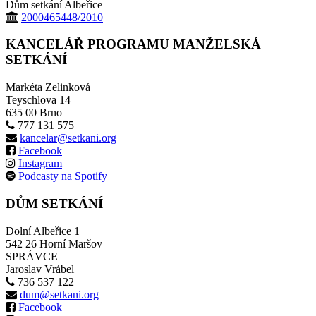
Dům setkání Albeřice
2000465448/2010
KANCELÁŘ PROGRAMU MANŽELSKÁ
SETKÁNÍ
Markéta Zelinková
Teyschlova 14
635 00 Brno
777 131 575
kancelar@setkani.org
Facebook
Instagram
Podcasty na Spotify
DŮM SETKÁNÍ
Dolní Albeřice 1
542 26 Horní Maršov
SPRÁVCE
Jaroslav Vrábel
736 537 122
dum@setkani.org
Facebook