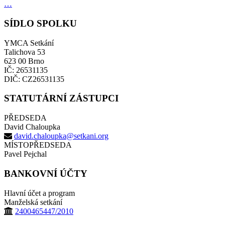
…
SÍDLO SPOLKU
YMCA Setkání
Talichova 53
623 00 Brno
IČ: 26531135
DIČ: CZ26531135
STATUTÁRNÍ ZÁSTUPCI
PŘEDSEDA
David Chaloupka
david.chaloupka@setkani.org
MÍSTOPŘEDSEDA
Pavel Pejchal
BANKOVNÍ ÚČTY
Hlavní účet a program
Manželská setkání
2400465447/2010