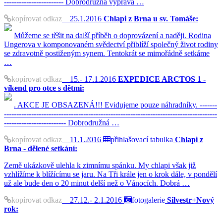
------------------------ Dobrodružná výprava …
kopírovat odkaz
25.1.2016
Chlapi z Brna u sv. Tomáše:
Můžeme se těšit na další příběh o doprovázení a naději. Rodina
Ungerova v komponovaném svědectví přiblíží společný život rodiny
se zdravotně postiženým synem. Tentokrát se mimořádně setkáme
…
kopírovat odkaz
15.- 17.1.2016
EXPEDICE ARCTOS 1 -
víkend pro otce s dětmi:
. AKCE JE OBSAZENÁ!!! Evidujeme pouze náhradníky. -------
--------------------------------------------------------------------------------------
------------------------- Dobrodružná …
kopírovat odkaz
11.1.2016
přihlašovací tabulka
Chlapi z
Brna - dělené setkání:
Země ukázkově ulehla k zimnímu spánku. My chlapi však již
vzhlížíme k blížícímu se jaru. Na Tři krále jen o krok dále, v pondělí
už ale bude den o 20 minut delší než o Vánocích. Dobrá …
kopírovat odkaz
27.12.- 2.1.2016
fotogalerie
Silvestr+Nový
rok: