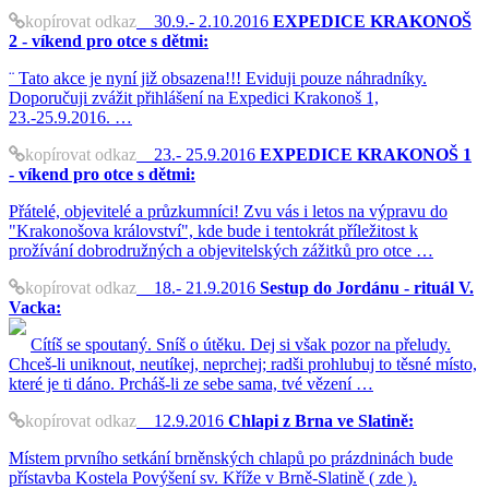
kopírovat odkaz
30.9.- 2.10.2016
EXPEDICE KRAKONOŠ
2 - víkend pro otce s dětmi:
¨ Tato akce je nyní již obsazena!!! Eviduji pouze náhradníky.
Doporučuji zvážit přihlášení na Expedici Krakonoš 1,
23.-25.9.2016. …
kopírovat odkaz
23.- 25.9.2016
EXPEDICE KRAKONOŠ 1
- víkend pro otce s dětmi:
Přátelé, objevitelé a průzkumníci! Zvu vás i letos na výpravu do
"Krakonošova království", kde bude i tentokrát příležitost k
prožívání dobrodružných a objevitelských zážitků pro otce …
kopírovat odkaz
18.- 21.9.2016
Sestup do Jordánu - rituál V.
Vacka:
Cítíš se spoutaný. Sníš o útěku. Dej si však pozor na přeludy.
Chceš-li uniknout, neutíkej, neprchej; radši prohlubuj to těsné místo,
které je ti dáno. Prcháš-li ze sebe sama, tvé vězení …
kopírovat odkaz
12.9.2016
Chlapi z Brna ve Slatině:
Místem prvního setkání brněnských chlapů po prázdninách bude
přístavba Kostela Povýšení sv. Kříže v Brně-Slatině ( zde ).