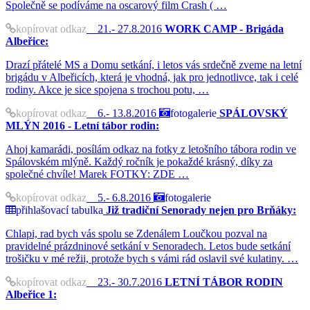
Společně se podíváme na oscarový film Crash ( …
kopírovat odkaz
21.- 27.8.2016
WORK CAMP - Brigáda
Albeřice:
Drazí přátelé MS a Domu setkání, i letos vás srdečně zveme na letní
brigádu v Albeřicích, která je vhodná, jak pro jednotlivce, tak i celé
rodiny. Akce je sice spojena s trochou potu, …
kopírovat odkaz
6.- 13.8.2016
fotogalerie
SPÁLOVSKÝ
MLÝN 2016 - Letní tábor rodin:
Ahoj kamarádi, posílám odkaz na fotky z letošního tábora rodin ve
Spálovském mlýně. Každý ročník je pokaždé krásný, díky za
společné chvíle! Marek FOTKY: ZDE …
kopírovat odkaz
5.- 6.8.2016
fotogalerie
přihlašovací tabulka
Již tradiční Senorady nejen pro Brňáky:
Chlapi, rad bych vás spolu se Zdenálem Loučkou pozval na
pravidelné prázdninové setkání v Senoradech. Letos bude setkání
trošičku v mé režii, protože bych s vámi rád oslavil své kulatiny. …
kopírovat odkaz
23.- 30.7.2016
LETNÍ TÁBOR RODIN
Albeřice 1: