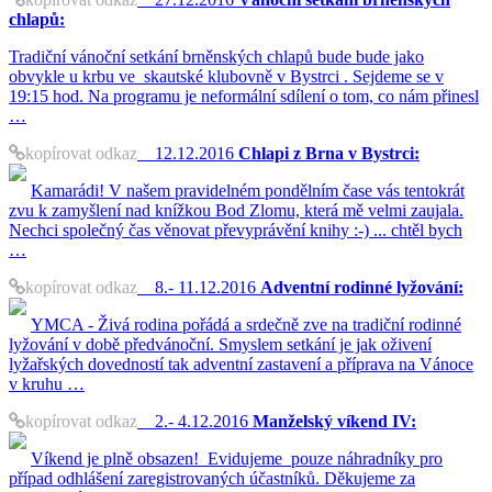
chlapů:
Tradiční vánoční setkání brněnských chlapů bude bude jako
obvykle u krbu ve skautské klubovně v Bystrci . Sejdeme se v
19:15 hod. Na programu je neformální sdílení o tom, co nám přinesl
…
kopírovat odkaz
12.12.2016
Chlapi z Brna v Bystrci:
Kamarádi! V našem pravidelném pondělním čase vás tentokrát
zvu k zamyšlení nad knížkou Bod Zlomu, která mě velmi zaujala.
Nechci společný čas věnovat převyprávění knihy :-) ... chtěl bych
…
kopírovat odkaz
8.- 11.12.2016
Adventní rodinné lyžování:
YMCA - Živá rodina pořádá a srdečně zve na tradiční rodinné
lyžování v době předvánoční. Smyslem setkání je jak oživení
lyžařských dovedností tak adventní zastavení a příprava na Vánoce
v kruhu …
kopírovat odkaz
2.- 4.12.2016
Manželský víkend IV:
Víkend je plně obsazen! Evidujeme pouze náhradníky pro
případ odhlášení zaregistrovaných účastníků. Děkujeme za