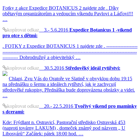
Fotky z akce Expedice BOTANICUS 2 najdete zde . Díky
obětavým organizátorům a vedoucím víkendu Pavlovi a Láďovi!!!
…
kopírovat odkaz
3.- 5.6.2016
Expedice Botanicus 1 -víkend
pro otce s dětmi:
. FOTKY z Expedice BOTANICUS 1 najdete zde . --------------------
--------------------------------------------------------------------------------------
---------- Dobrodružný a objevitelský …
kopírovat odkaz
30.5.2016
Středověký ideál rytířství:
Chlapi, Zvu Vás do Oratoře ve Slatině v obvyklou dobu 19:15
na přednášku o šermu a ideálech rytířství, jak je zachycují
středověké rukopisy. Přednáška bude doprovázena obrázky a videi.
…
kopírovat odkaz
20.- 22.5.2016
Tvořivý víkend pro maminky
s dcerami:
Kde: Frýdlant n. Ostravicí, Pastorační středisko Ostravská 453
(naproti továrny LAKUM) , domeček známý pod názvem „ U
Libosvárů“ Začátek: pátek 18:00 hod. …