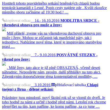
Hostiteli tohoto pravidelného setkání brněnských chlapů budou
tentokrát kamarádi z Lesné. Popis cesty najdete zde . Kvůli zkoušce
místního sboru začínáme až 19:30 hod.! …
kopírovat odkaz
14.- 16.10.2016
MODLITBA SRDCE -
víkendová obnova pro muže a ženy:
Milí přátelé, zveme vás na víkendovou duchovní obnovu pro
muže i ženy. Mohou se zúčastnit jak manželské páry, tak i
jednotlivci. Nabízíme nové téma, které je inspirováno starobylou
praxí …
kopírovat odkaz
7.- 9.10.2016
POSVÁTNÉ STEZKY -
víkend pro ženy:
. Milé ženy, tato akce je již plně OBSAZENÁ, včetně deseti
náhradnic. Neposílejte nám, prosím, další přihlášky na tuto akci.
Zájemkyním doporučujeme téma kontemplativní modlitby, …
kopírovat odkaz
3.10.2016
přihlašovací tabulka
Chlapi
(nejen) z Brna - dělené setkání:
Prázdniny jsou minulostí, nový školní rok už se vlomil do dveří. Je
toho hodně za námi a určitě i hodně před námi. Letošní rok chceme
přemýšlet na tím, kam patříme, ke komu patříme, za co jsme …