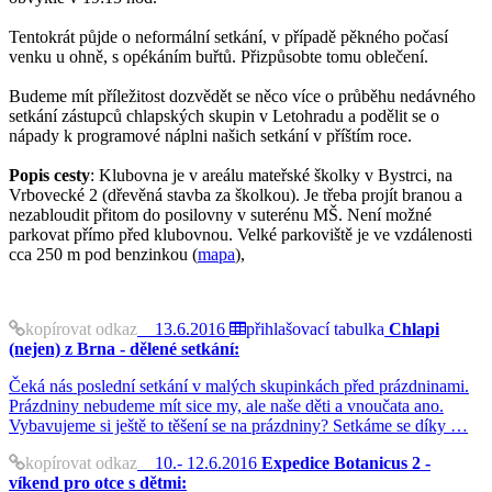
Tentokrát půjde o neformální setkání, v případě pěkného počasí
venku u ohně, s opékáním buřtů. Přizpůsobte tomu oblečení.
Budeme mít příležitost dozvědět se něco více o průběhu nedávného
setkání zástupců chlapských skupin v Letohradu a podělit se o
nápady k programové náplni našich setkání v příštím roce.
Popis cesty
: Klubovna je v areálu mateřské školky v Bystrci, na
Vrbovecké 2 (dřevěná stavba za školkou). Je třeba projít branou a
nezabloudit přitom do posilovny v suterénu MŠ. Není možné
parkovat přímo před klubovnou. Velké parkoviště je ve vzdálenosti
cca 250 m pod benzinkou (
mapa
),
kopírovat odkaz
13.6.2016
přihlašovací tabulka
Chlapi
(nejen) z Brna - dělené setkání:
Čeká nás poslední setkání v malých skupinkách před prázdninami.
Prázdniny nebudeme mít sice my, ale naše děti a vnoučata ano.
Vybavujeme si ještě to těšení se na prázdniny? Setkáme se díky …
kopírovat odkaz
10.- 12.6.2016
Expedice Botanicus 2 -
víkend pro otce s dětmi: