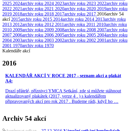
2025
2024
archiv roku 2024
2023
archiv roku 2023
2022
archiv roku
2022
2021
archiv roku 2021
2020
archiv roku 2020
2019
archiv roku
2019
2018
archiv roku 2018
2017
archiv roku 2017
2016
archiv
54
akcí
2015
archiv roku 2015
2014
archiv roku 2014
2013
archiv roku
2013
2012
archiv roku 2012
2011
archiv roku 2011
2010
archiv roku
2010
2009
archiv roku 2009
2008
archiv roku 2008
2007
archiv roku
2007
2006
archiv roku 2006
2005
archiv roku 2005
2004
archiv roku
2004
2003
archiv roku 2003
2002
archiv roku 2002
2001
archiv roku
2001
1970
archiv roku 1970
Kalendáře akcí
2016
KALENDÁŘ AKCÍ V ROCE 2017 - seznam akcí a plakát
A4:
Drazí přátelé, příznivci YMCA Setkání, zde si můžete stáhnout
aktualizovaný plakátek (2017, verze 4 . ) s kalendářem
připravovaných akcí pro rok 2017 . Budeme rádi, když ho …
Archiv
54 akcí
kopírovat odkaz
27.12.2016
Vánoční setkání brněnských