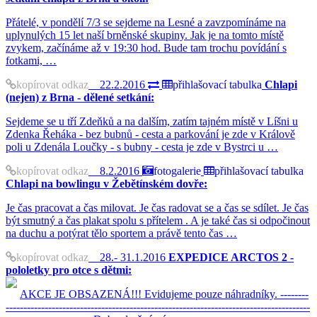
Přátelé, v pondělí 7/3 se sejdeme na Lesné a zavzpomínáme na
uplynulých 15 let naší brněnské skupiny. Jak je na tomto místě
zvykem, začínáme až v 19:30 hod. Bude tam trochu povídání s
fotkami, …
kopírovat odkaz
22.2.2016
přihlašovací tabulka
Chlapi
(nejen) z Brna - dělené setkání:
Sejdeme se u tří Zdeňků a na dalším, zatím tajném místě v Líšni u
Zdenka Řeháka - bez bubnů - cesta a parkování je zde v Králově
poli u Zdenála Loučky - s bubny - cesta je zde v Bystrci u …
kopírovat odkaz
8.2.2016
fotogalerie
přihlašovací tabulka
Chlapi na bowlingu v Žebětínském dovře:
Je čas pracovat a čas milovat. Je čas radovat se a čas se sdílet. Je čas
být smutný a čas plakat spolu s přítelem . A je také čas si odpočinout
na duchu a potýrat tělo sportem a právě tento čas …
kopírovat odkaz
28.- 31.1.2016
EXPEDICE ARCTOS 2 -
pololetky pro otce s dětmi:
AKCE JE OBSAZENÁ!!! Evidujeme pouze náhradníky. --------
--------------------------------------------------------------------------------------