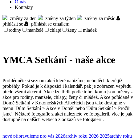
O nás
Kontakty
změny za den
změny za týden
změny za měsíc
přihlásit se
přihlásit se emailem
rodiny
manželé
chlapi
ženy
mládež
YMCA Setkání - naše akce
Prohlédněte si seznam akcí které nabízíme, nebo těch které již
proběhly. Pokud je k dispozici i kalendář, pak je zobrazen vepředu
přede všemi akcemi. Akce lze třídit podle toho, komu jsou určeny -
akce pro rodiny, manžele, chlapy, ženy či mládež. Akce pořádané v
Domě Setkání v Krkonošských Albeřicích jsou také dostupné v
menu 'Dům Setkání > Akce v Domě' nebo 'Dům Setkání > Prožili
jsme'. Některé fotografie z akcí naleznete ve fotogalerii, více je pak
dostupné na dalších webech z odkazů ve fotogalerii.
nové
připravujeme pro vás
2026
archiv roku 2026
2025
archiv roku