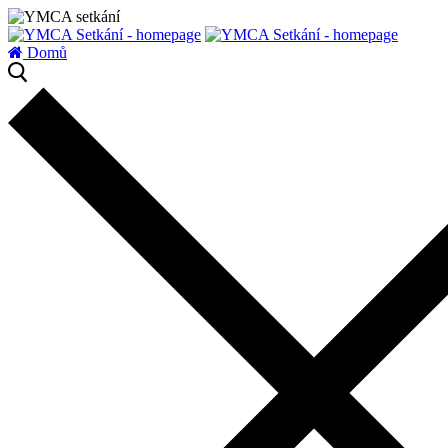
zatížení serveru
Domů