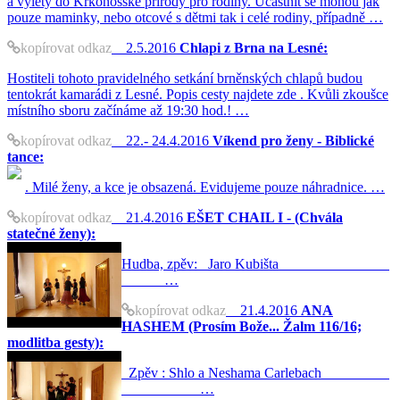
a výlety do Krkonošské přírody pro rodiny. Účastnit se mohou jak
pouze maminky, nebo otcové s dětmi tak i celé rodiny, případně …
kopírovat odkaz
2.5.2016
Chlapi z Brna na Lesné:
Hostiteli tohoto pravidelného setkání brněnských chlapů budou
tentokrát kamarádi z Lesné. Popis cesty najdete zde . Kvůli zkoušce
místního sboru začínáme až 19:30 hod.! …
kopírovat odkaz
22.- 24.4.2016
Víkend pro ženy - Biblické
tance:
. Milé ženy, a kce je obsazená. Evidujeme pouze náhradnice. …
kopírovat odkaz
21.4.2016
EŠET CHAIL I - (Chvála
statečné ženy):
Hudba, zpěv: Jaro Kubišta
…
kopírovat odkaz
21.4.2016
ANA
HASHEM (Prosím Bože... Žalm 116/16;
modlitba gesty):
Zpěv : Shlo a Neshama Carlebach
…