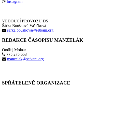
Instagram
VEDOUCÍ PROVOZU DS
Šárka Boušková Vašíčková
sarka.bouskova@setkani.org
REDAKCE ČASOPISU MANŽELÁK
Ondřej Molnár
775 275 653
manzelak@setkani.org
SPŘÁTELENÉ ORGANIZACE