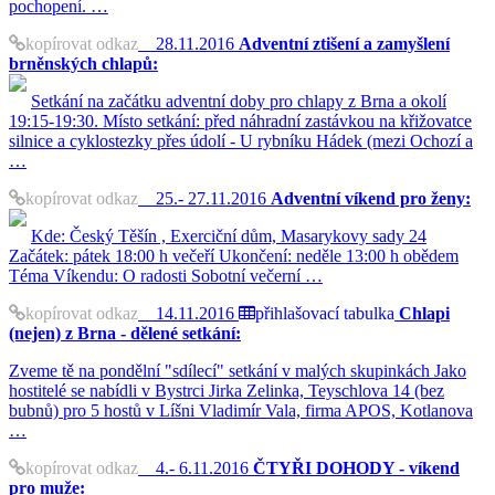
pochopení. …
kopírovat odkaz
28.11.2016
Adventní ztišení a zamyšlení
brněnských chlapů:
Setkání na začátku adventní doby pro chlapy z Brna a okolí
19:15-19:30. Místo setkání: před náhradní zastávkou na křižovatce
silnice a cyklostezky přes údolí - U rybníku Hádek (mezi Ochozí a
…
kopírovat odkaz
25.- 27.11.2016
Adventní víkend pro ženy:
Kde: Český Těšín , Exerciční dům, Masarykovy sady 24
Začátek: pátek 18:00 h večeří Ukončení: neděle 13:00 h obědem
Téma Víkendu: O radosti Sobotní večerní …
kopírovat odkaz
14.11.2016
přihlašovací tabulka
Chlapi
(nejen) z Brna - dělené setkání:
Zveme tě na pondělní "sdílecí" setkání v malých skupinkách Jako
hostitelé se nabídli v Bystrci Jirka Zelinka, Teyschlova 14 (bez
bubnů) pro 5 hostů v Líšni Vladimír Vala, firma APOS, Kotlanova
…
kopírovat odkaz
4.- 6.11.2016
ČTYŘI DOHODY - víkend
pro muže: