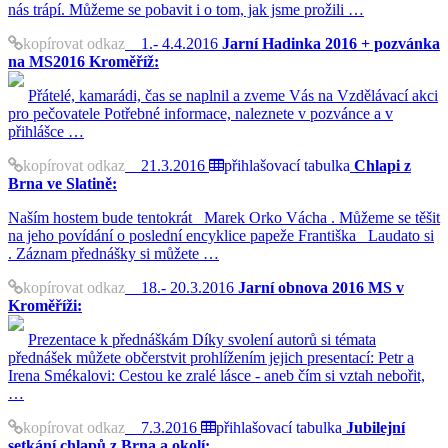
nás trápí. Můžeme se pobavit i o tom, jak jsme prožili …
kopírovat odkaz
1.- 4.4.2016
Jarní Hadinka 2016 + pozvánka
na MS2016 Kroměříž:
Přátelé, kamarádi, čas se naplnil a zveme Vás na Vzdělávací akci
pro pečovatele Potřebné informace, naleznete v pozvánce a v
přihlášce …
kopírovat odkaz
21.3.2016
přihlašovací tabulka
Chlapi z
Brna ve Slatině:
Naším hostem bude tentokrát Marek Orko Vácha . Můžeme se těšit
na jeho povídání o poslední encyklice papeže Františka Laudato si
. Záznam přednášky si můžete …
kopírovat odkaz
18.- 20.3.2016
Jarní obnova 2016 MS v
Kroměříži:
Prezentace k přednáškám Díky svolení autorů si témata
přednášek můžete občerstvit prohlížením jejich presentací: Petr a
Irena Smékalovi: Cestou ke zralé lásce - aneb čím si vztah nebořit,
…
kopírovat odkaz
7.3.2016
přihlašovací tabulka
Jubilejní
setkání chlapů z Brna a okolí: