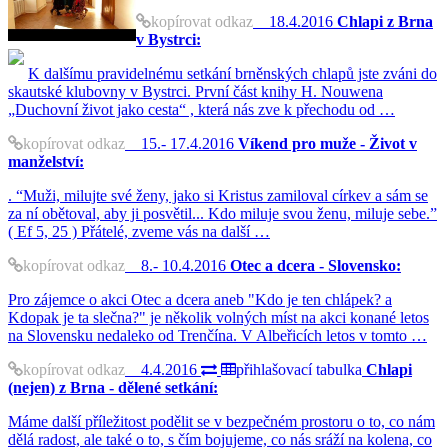
kopírovat odkaz
18.4.2016
Chlapi z Brna
v Bystrci:
K dalšímu pravidelnému setkání brněnských chlapů jste zváni do
skautské klubovny v Bystrci. První část knihy H. Nouwena
„Duchovní život jako cesta“ , která nás zve k přechodu od …
kopírovat odkaz
15.- 17.4.2016
Víkend pro muže - Život v
manželství:
. “Muži, milujte své ženy, jako si Kristus zamiloval církev a sám se
za ní obětoval, aby ji posvětil... Kdo miluje svou ženu, miluje sebe.”
( Ef 5, 25 ) Přátelé, zveme vás na další …
kopírovat odkaz
8.- 10.4.2016
Otec a dcera - Slovensko:
Pro zájemce o akci Otec a dcera aneb "Kdo je ten chlápek? a
Kdopak je ta slečna?" je několik volných míst na akci konané letos
na Slovensku nedaleko od Trenčína. V Albeřicích letos v tomto …
kopírovat odkaz
4.4.2016
přihlašovací tabulka
Chlapi
(nejen) z Brna - dělené setkání:
Máme další příležitost podělit se v bezpečném prostoru o to, co nám
dělá radost, ale také o to, s čím bojujeme, co nás sráží na kolena, co