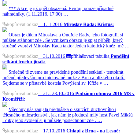
*** Akce je již opět obsazená. Eviduji pouze případné
náhradníky. (1.11.2016, 17:00) …
kopírovat odkaz
1.11.2016
Miroslav Rada: Kristus:
Obraz je dílem Miroslava a Ondřeje Rady, jeho fotografii si
můžete stáhnout zde . Se vznikem obrazu je spjat příběh, který
stručně vypráví Miroslav Rada takto: Jeden katolický kněz mě …
kopírovat odkaz
31.10.2016
přihlašovací tabulka
Pondělní
setkání trochu jinak:
Srdečně tě zveme na pravidelné pondělní setkání - tentokrát
určené především pro iniciované muže z Brna a blízkého okolí.
Sejdeme se v přístavbě kostela Povýšení sv. Kříže v …
kopírovat odkaz
21.- 23.10.2016
Podzimní obnova 2016 MS v
Kroměříži:
Všechny nás zaujala přednáška o skutcích duchovního i
tělesného milosrdenství , jak nám je přednesl milý host Pavel Mikšů
- diky jeho svolení si ji můžete poslechnout zde . …
kopírovat odkaz
17.10.2016
Chlapi z Brna - na Lesné: