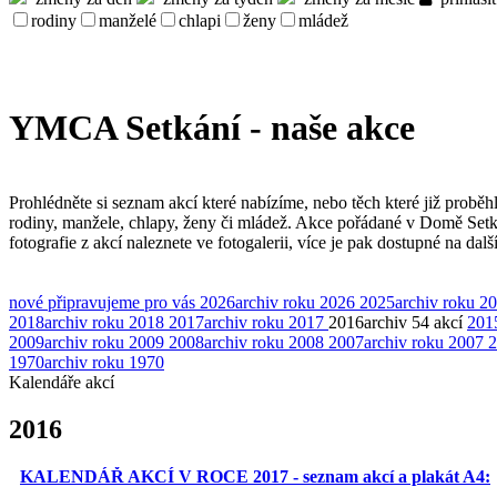
rodiny
manželé
chlapi
ženy
mládež
YMCA Setkání - naše akce
Prohlédněte si seznam akcí které nabízíme, nebo těch které již proběh
rodiny, manžele, chlapy, ženy či mládež. Akce pořádané v Domě Set
fotografie z akcí naleznete ve fotogalerii, více je pak dostupné na dal
nové
připravujeme pro vás
2026
archiv roku 2026
2025
archiv roku 2
2018
archiv roku 2018
2017
archiv roku 2017
2016
archiv
54 akcí
201
2009
archiv roku 2009
2008
archiv roku 2008
2007
archiv roku 2007
2
1970
archiv roku 1970
Kalendáře akcí
2016
KALENDÁŘ AKCÍ V ROCE 2017 - seznam akcí a plakát A4: