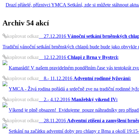
Drazí přátelé, příznivci YMCA Setkání, zde si můžete stáhnout akt
Archiv
54 akcí
kopírovat odkaz
27.12.2016
Vánoční setkání brněnských chla
Tradiční vánoční setkání brněnských chlapů bude bude jako obvykle 
kopírovat odkaz
12.12.2016
Chlapi z Brna v Bystrci:
Kamarádi! V našem pravidelném pondělním čase vás tentokrát zvu 
kopírovat odkaz
8.- 11.12.2016
Adventní rodinné lyžování:
YMCA - Živá rodina pořádá a srdečně zve na tradiční rodinné lyž
kopírovat odkaz
2.- 4.12.2016
Manželský víkend IV:
Víkend je plně obsazen! Evidujeme pouze náhradníky pro případ
kopírovat odkaz
28.11.2016
Adventní ztišení a zamyšlení brně
Setkání na začátku adventní doby pro chlapy z Brna a okolí 19:15