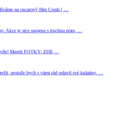
odíváme na oscarový film Crash ( …
iny. Akce je sice spojena s trochou potu, …
né chvíle! Marek FOTKY: ZDE …
žii, protože bych s vámi rád oslavil své kulatiny. …