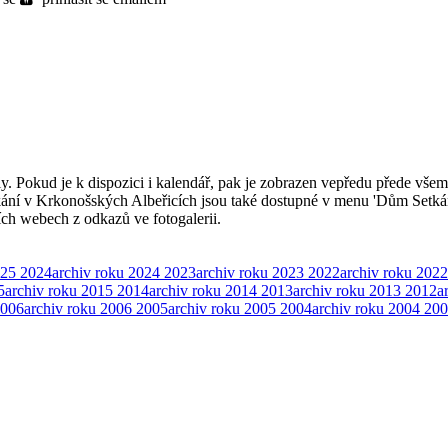
ly. Pokud je k dispozici i kalendář, pak je zobrazen vepředu přede všem
kání v Krkonošských Albeřicích jsou také dostupné v menu 'Dům Setká
ších webech z odkazů ve fotogalerii.
025
2024
archiv roku 2024
2023
archiv roku 2023
2022
archiv roku 2022
5
archiv roku 2015
2014
archiv roku 2014
2013
archiv roku 2013
2012
a
006
archiv roku 2006
2005
archiv roku 2005
2004
archiv roku 2004
200