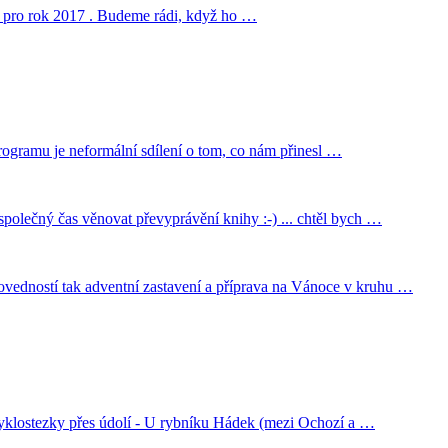
cí pro rok 2017 . Budeme rádi, když ho …
ogramu je neformální sdílení o tom, co nám přinesl …
olečný čas věnovat převyprávění knihy :-) ... chtěl bych …
ovedností tak adventní zastavení a příprava na Vánoce v kruhu …
 cyklostezky přes údolí - U rybníku Hádek (mezi Ochozí a …