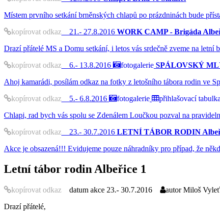
Místem prvního setkání brněnských chlapů po prázdninách bude přísta
kopírovat odkaz
21.- 27.8.2016
WORK CAMP - Brigáda Albeř
Drazí přátelé MS a Domu setkání, i letos vás srdečně zveme na letní br
kopírovat odkaz
6.- 13.8.2016
fotogalerie
SPÁLOVSKÝ MLÝN 2
Ahoj kamarádi, posílám odkaz na fotky z letošního tábora rodin v
kopírovat odkaz
5.- 6.8.2016
fotogalerie
přihlašovací tabulk
Chlapi, rad bych vás spolu se Zdenálem Loučkou pozval na pravidelné 
kopírovat odkaz
23.- 30.7.2016
LETNÍ TÁBOR RODIN Albeři
Akce je obsazená!!! Evidujeme pouze náhradníky pro případ, že někd
Letní tábor rodin Albeřice 1
kopírovat odkaz
datum akce
23.- 30.7.2016
autor
Miloš Vyleť
Drazí přátelé,