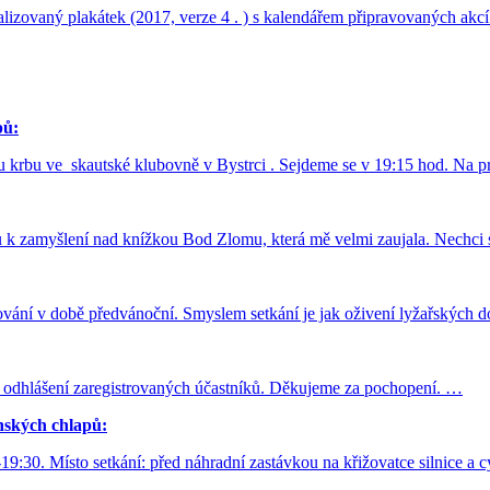
ualizovaný plakátek (2017, verze 4 . ) s kalendářem připravovaných ak
pů:
u krbu ve skautské klubovně v Bystrci . Sejdeme se v 19:15 hod. Na pr
k zamyšlení nad knížkou Bod Zlomu, která mě velmi zaujala. Nechci sp
ování v době předvánoční. Smyslem setkání je jak oživení lyžařských d
 odhlášení zaregistrovaných účastníků. Děkujeme za pochopení. …
nských chlapů:
-19:30. Místo setkání: před náhradní zastávkou na křižovatce silnice a