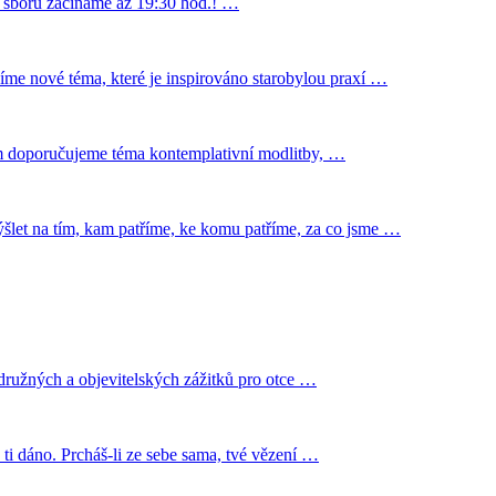
ho sboru začínáme až 19:30 hod.! …
zíme nové téma, které je inspirováno starobylou praxí …
ním doporučujeme téma kontemplativní modlitby, …
mýšlet na tím, kam patříme, ke komu patříme, za co jsme …
rodružných a objevitelských zážitků pro otce …
e ti dáno. Prcháš-li ze sebe sama, tvé vězení …