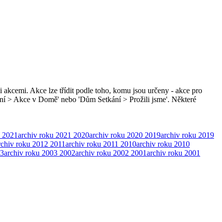
i akcemi. Akce lze třídit podle toho, komu jsou určeny - akce pro
ní > Akce v Domě' nebo 'Dům Setkání > Prožili jsme'. Některé
2021
archiv roku 2021
2020
archiv roku 2020
2019
archiv roku 2019
rchiv roku 2012
2011
archiv roku 2011
2010
archiv roku 2010
3
archiv roku 2003
2002
archiv roku 2002
2001
archiv roku 2001