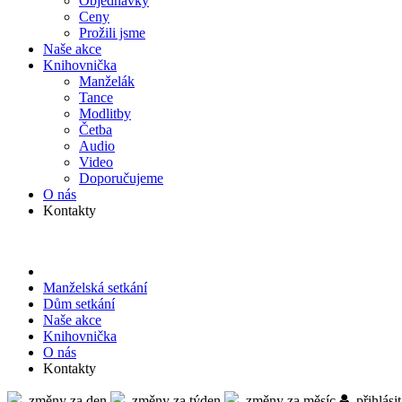
Objed­návky
Ceny
Prožili jsme
Naše akce
Knihov­nička
Manželák
Tance
Modlitby
Četba
Audio
Video
Doporu­čujeme
O nás
Kontakty
Manželská setkání
Dům setkání
Naše akce
Knihov­nička
O nás
Kontakty
změny za den
změny za týden
změny za měsíc
přihlásit