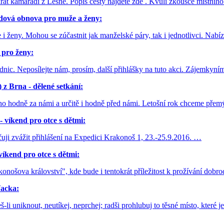
krát kamarádi z Lesné. Popis cesty najdete zde . Kvůli zkoušce místní
vá obnova pro muže a ženy:
 ženy. Mohou se zúčastnit jak manželské páry, tak i jednotlivci. Nabí
ro ženy:
dnic. Neposílejte nám, prosím, další přihlášky na tuto akci. Zájemky
 z Brna - dělené setkání:
toho hodně za námi a určitě i hodně před námi. Letošní rok chceme pře
kend pro otce s dětmi:
čuji zvážit přihlášení na Expedici Krakonoš 1, 23.-25.9.2016. …
nd pro otce s dětmi:
konošova království", kde bude i tentokrát příležitost k prožívání dob
Vacka:
-li uniknout, neutíkej, neprchej; radši prohlubuj to těsné místo, které j