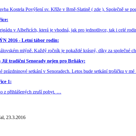
vba Kostela Povýšení sv. Kříže v Brně-Slatině ( zde ). Společně se p
ice:
igádu v Albeřicích, která je vhodná, jak pro jednotlivce, tak i celé rod
016 - Letní tábor rodin:
e Spálovském mlýně. Každý ročník je pokaždé krásný, díky za společ
a
Již tradiční Senorady nejen pro Brňáky:
prázdninové setkání v Senoradech. Letos bude setkání trošičku v mé re
ce 1:
o z přihlášených zruší pobyt. …
al, 23.3.2016