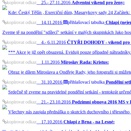
kopírovat odkaz
25.- 27.11.2016
Adventní víkend pro ženy:
Kde: Český Těšín , Exerciční dům, Masarykovy sady 24 Začátek:
kopírovat odkaz
14.11.2016
přihlašovací tabulka
Chlapi (nejen
Zveme tě na pondělní "sdílecí" setkání v malých skupinkách Jako hos
kopírovat odkaz
4.- 6.11.2016
ČTYŘI DOHODY - víkend pro 
*** Akce je již opět obsazená. Eviduji pouze případné náhradníky
kopírovat odkaz
1.11.2016
Miroslav Rada: Kristus:
Obraz je dílem Miroslava a Ondřeje Rady, jeho fotografii si můžet
kopírovat odkaz
31.10.2016
přihlašovací tabulka
Pondělní set
Srdečně tě zveme na pravidelné pondělní setkání - tentokrát urče
kopírovat odkaz
21.- 23.10.2016
Podzimní obnova 2016 MS v 
Všechny nás zaujala přednáška o skutcích duchovního i tělesného m
kopírovat odkaz
17.10.2016
Chlapi z Brna - na Lesné: