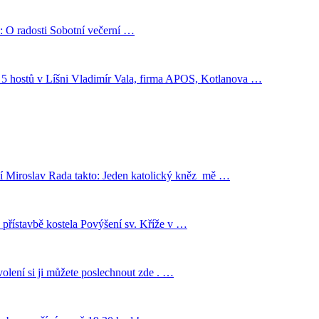
 O radosti Sobotní večerní …
ro 5 hostů v Líšni Vladimír Vala, firma APOS, Kotlanova …
ráví Miroslav Rada takto: Jeden katolický kněz mě …
 přístavbě kostela Povýšení sv. Kříže v …
volení si ji můžete poslechnout zde . …