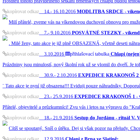
Hostiteli tohoto pravidelného setkání brněnských chlapů budou tento
kopírovat odkaz
14.- 16.10.2016
MODLITBA SRDCE - víkendo
Milí přátelé, zveme vás na víkendovou duchovní obnovu pro muže i
kopírovat odkaz
7.- 9.10.2016
POSVÁTNÉ STEZKY - víkend p
. Milé ženy, tato akce je již plně OBSAZENÁ, včetně deseti náhra
kopírovat odkaz
3.10.2016
přihlašovací tabulka
Chlapi (nejen)
Prázdniny jsou minulostí, nový školní rok už se vlomil do dveří. Je 
kopírovat odkaz
30.9.- 2.10.2016
EXPEDICE KRAKONOŠ 2 - ví
¨ Tato akce je nyní již obsazena!!! Eviduji pouze náhradníky. Doporu
kopírovat odkaz
23.- 25.9.2016
EXPEDICE KRAKONOŠ 1 - víke
Přátelé, objevitelé a průzkumníci! Zvu vás i letos na výpravu do "Kra
kopírovat odkaz
18.- 21.9.2016
Sestup do Jordánu - rituál V. 
Cítíš se spoutaný. Sníš o útěku. Dej si však pozor na přeludy. Chceš
kopírovat odkaz
12.9.2016
Chlapi z Brna ve Slatině: