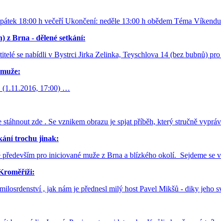
 pátek 18:00 h večeří Ukončení: neděle 13:00 h obědem Téma Víkendu:
) z Brna - dělené setkání:
titelé se nabídli v Bystrci Jirka Zelinka, Teyschlova 14 (bez bubnů) p
muže:
. (1.11.2016, 17:00) …
e stáhnout zde . Se vznikem obrazu je spjat příběh, který stručně vyp
kání trochu jinak:
né především pro iniciované muže z Brna a blízkého okolí. Sejdeme se v
Kroměříži:
ilosrdenství , jak nám je přednesl milý host Pavel Mikšů - diky jeho s