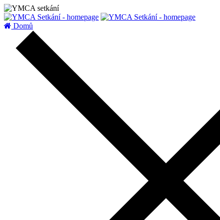
zatížení serveru
Domů