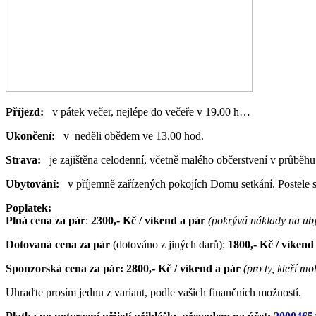
Příjezd:
v pátek večer, nejlépe do večeře v 19.00 h…
Ukončení:
v neděli obědem ve 13.00 hod.
Strava:
je zajištěna celodenní, včetně malého občerstvení v průběhu
Ubytování:
v příjemně zařízených pokojích Domu setkání. Postele s
Poplatek:
Plná cena
za pár
:
2300,- Kč / víkend a pár
(pokrývá náklady na uby
Dotovaná cena za pár
(dotováno z jiných darů):
1800,- Kč / víkend
Sponzorská cena za pár: 2800,- Kč / víkend a pár
(pro ty, kteří m
Uhraďte prosím jednu z variant, podle vašich finančních možností.