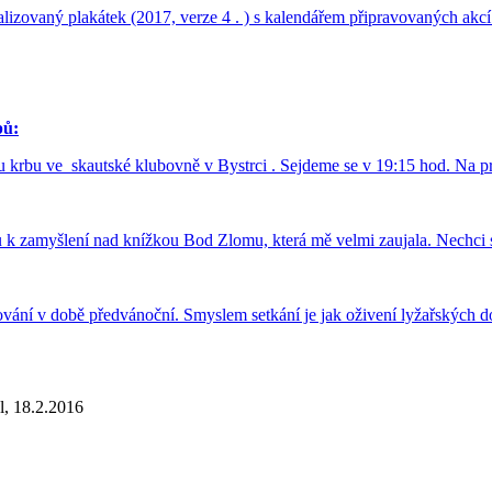
ualizovaný plakátek (2017, verze 4 . ) s kalendářem připravovaných ak
pů:
u krbu ve skautské klubovně v Bystrci . Sejdeme se v 19:15 hod. Na pr
k zamyšlení nad knížkou Bod Zlomu, která mě velmi zaujala. Nechci sp
ování v době předvánoční. Smyslem setkání je jak oživení lyžařských d
l, 18.2.2016