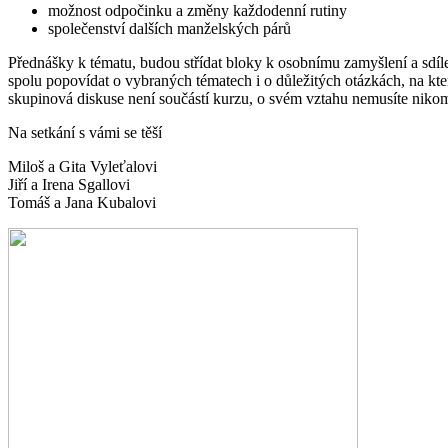
možnost odpočinku a změny každodenní rutiny
společenství dalších manželských párů
Přednášky k tématu, budou střídat bloky k osobnímu zamyšlení a sdíle
spolu popovídat o vybraných tématech i o důležitých otázkách, na kt
skupinová diskuse není součástí kurzu, o svém vztahu nemusíte nikom
Na setkání s vámi se těší
Miloš a Gita Vyleťalovi
Jiří a Irena Sgallovi
Tomáš a Jana Kubalovi