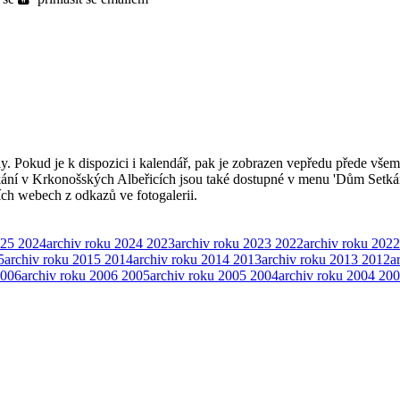
ly. Pokud je k dispozici i kalendář, pak je zobrazen vepředu přede všem
kání v Krkonošských Albeřicích jsou také dostupné v menu 'Dům Setká
ších webech z odkazů ve fotogalerii.
025
2024
archiv roku 2024
2023
archiv roku 2023
2022
archiv roku 2022
5
archiv roku 2015
2014
archiv roku 2014
2013
archiv roku 2013
2012
a
006
archiv roku 2006
2005
archiv roku 2005
2004
archiv roku 2004
200