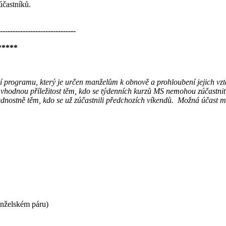
účastníků.
------------------------------
*****
ání programu, který je určen manželům k obnově a prohloubení jejich 
vhodnou příležitost těm, kdo se týdenních kurzů MS nemohou zúčastnit
řednostně těm, kdo se už zúčastnili předchozích víkendů. Možná účast 
anželském páru)