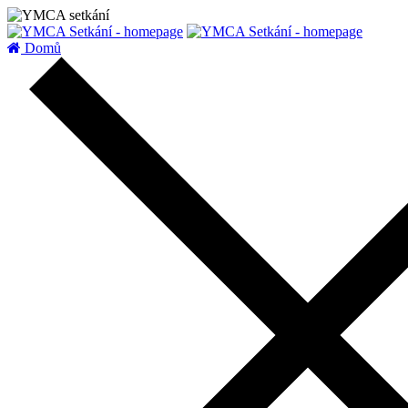
zatížení serveru
Domů