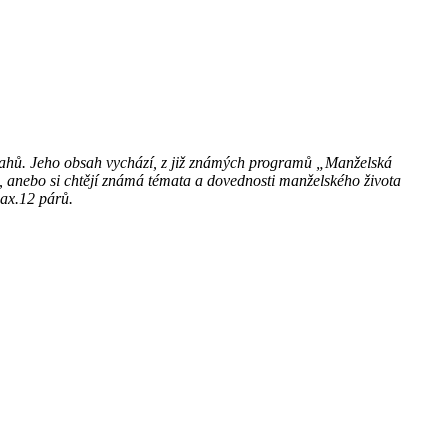
vztahů. Jeho obsah vychází, z již známých programů „Manželská
, anebo si chtějí známá témata a dovednosti manželského života
max.12 párů.