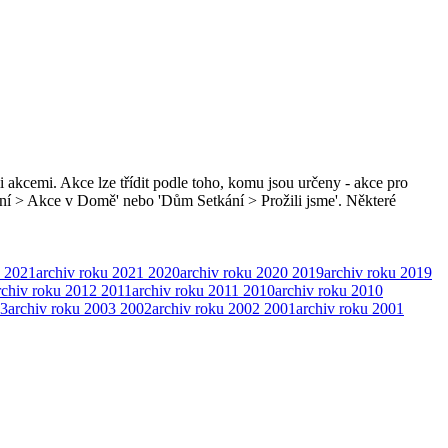
i akcemi. Akce lze třídit podle toho, komu jsou určeny - akce pro
ní > Akce v Domě' nebo 'Dům Setkání > Prožili jsme'. Některé
2021
archiv roku 2021
2020
archiv roku 2020
2019
archiv roku 2019
rchiv roku 2012
2011
archiv roku 2011
2010
archiv roku 2010
3
archiv roku 2003
2002
archiv roku 2002
2001
archiv roku 2001