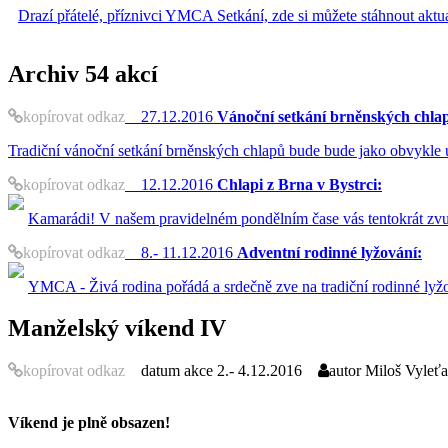
Drazí přátelé, příznivci YMCA Setkání, zde si můžete stáhnout akt
Archiv
54 akcí
kopírovat odkaz
27.12.2016
Vánoční setkání brněnských chla
Tradiční vánoční setkání brněnských chlapů bude bude jako obvykle 
kopírovat odkaz
12.12.2016
Chlapi z Brna v Bystrci:
Kamarádi! V našem pravidelném pondělním čase vás tentokrát zvu 
kopírovat odkaz
8.- 11.12.2016
Adventní rodinné lyžování:
YMCA - Živá rodina pořádá a srdečně zve na tradiční rodinné lyž
Manželský víkend IV
kopírovat odkaz
datum akce
2.- 4.12.2016
autor
Miloš Vyleťa
Víkend je plně obsazen!