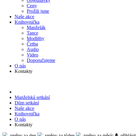
Objed­návky
Ceny
Prožili jsme
Naše akce
Knihov­nička
Manželák
Tance
Modlitby
Četba
Audio
Video
Doporu­čujeme
O nás
Kontakty
Manželská setkání
Dům setkání
Naše akce
Knihov­nička
O nás
Kontakty
změny za den
změny za týden
změny za měsíc
přihlásit