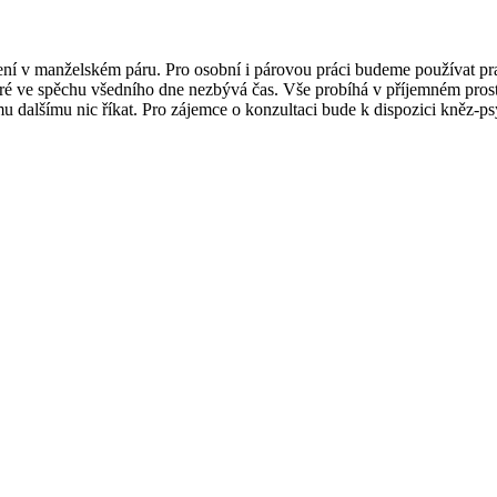
ní v manželském páru. Pro osobní i párovou práci budeme používat praco
eré ve spěchu všedního dne nezbývá čas. Vše probíhá v příjemném prost
u dalšímu nic říkat. Pro zájemce o konzultaci bude k dispozici kněz-ps