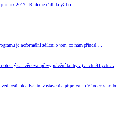
cí pro rok 2017 . Budeme rádi, když ho …
ogramu je neformální sdílení o tom, co nám přinesl …
olečný čas věnovat převyprávění knihy :-) ... chtěl bych …
ovedností tak adventní zastavení a příprava na Vánoce v kruhu …