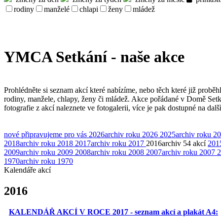
rodiny
manželé
chlapi
ženy
mládež
YMCA Setkání - naše akce
Prohlédněte si seznam akcí které nabízíme, nebo těch které již proběh
rodiny, manžele, chlapy, ženy či mládež. Akce pořádané v Domě Set
fotografie z akcí naleznete ve fotogalerii, více je pak dostupné na dal
nové
připravujeme pro vás
2026
archiv roku 2026
2025
archiv roku 2
2018
archiv roku 2018
2017
archiv roku 2017
2016
archiv
54 akcí
201
2009
archiv roku 2009
2008
archiv roku 2008
2007
archiv roku 2007
2
1970
archiv roku 1970
Kalendáře akcí
2016
KALENDÁŘ AKCÍ V ROCE 2017 - seznam akcí a plakát A4: