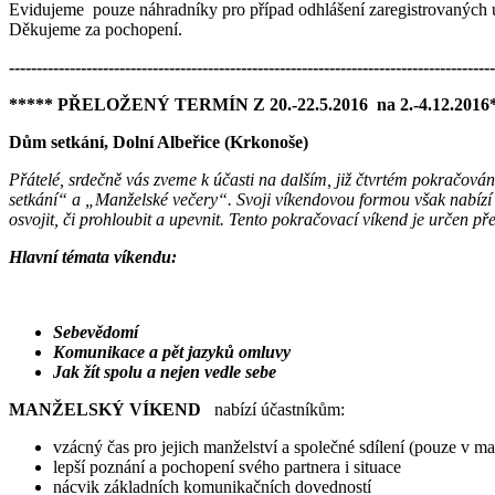
Evidujeme pouze náhradníky pro případ odhlášení zaregistrovaných 
Děkujeme za pochopení.
----------------------------------------------------------------------------------------
***** PŘELOŽENÝ TERMÍN Z 20.-22.5.2016 na 2.-4.12.2016
Dům setkání, Dolní Albeřice (Krkonoše)
Přátelé, srdečně vás zveme k účasti na dalším, již čtvrtém pokračov
setkání“ a „Manželské večery“. Svoji víkendovou formou však nabízí 
osvojit,
či prohloubit a upevnit. Tento pokračovací víkend je určen p
Hlavní témata víkendu:
Sebevědomí
Komunikace a pět jazyků omluvy
Jak žít spolu a nejen vedle sebe
MANŽELSKÝ VÍKEND
nabízí účastníkům:
vzácný čas pro jejich manželství a společné sdílení (pouze v m
lepší poznání a pochopení svého partnera i situace
nácvik základních komunikačních dovedností