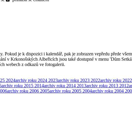
ly. Pokud je k dispozici i kalendář, pak je zobrazen vepředu přede všem
kání v Krkonošských Albeřicích jsou také dostupné v menu 'Dům Setká
ších webech z odkazů ve fotogalerii.
025
2024
archiv roku 2024
2023
archiv roku 2023
2022
archiv roku 2022
5
archiv roku 2015
2014
archiv roku 2014
2013
archiv roku 2013
2012
a
006
archiv roku 2006
2005
archiv roku 2005
2004
archiv roku 2004
200