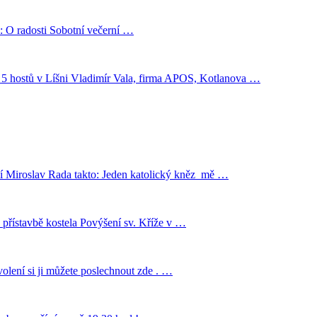
 O radosti Sobotní večerní …
ro 5 hostů v Líšni Vladimír Vala, firma APOS, Kotlanova …
ráví Miroslav Rada takto: Jeden katolický kněz mě …
 přístavbě kostela Povýšení sv. Kříže v …
volení si ji můžete poslechnout zde . …