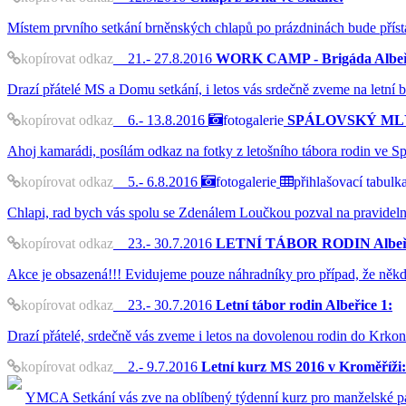
Místem prvního setkání brněnských chlapů po prázdninách bude přísta
kopírovat odkaz
21.- 27.8.2016
WORK CAMP - Brigáda Albeř
Drazí přátelé MS a Domu setkání, i letos vás srdečně zveme na letní br
kopírovat odkaz
6.- 13.8.2016
fotogalerie
SPÁLOVSKÝ MLÝN 2
Ahoj kamarádi, posílám odkaz na fotky z letošního tábora rodin v
kopírovat odkaz
5.- 6.8.2016
fotogalerie
přihlašovací tabulk
Chlapi, rad bych vás spolu se Zdenálem Loučkou pozval na pravidelné 
kopírovat odkaz
23.- 30.7.2016
LETNÍ TÁBOR RODIN Albeři
Akce je obsazená!!! Evidujeme pouze náhradníky pro případ, že někd
kopírovat odkaz
23.- 30.7.2016
Letní tábor rodin Albeřice 1:
Drazí přátelé, srdečně vás zveme i letos na dovolenou rodin do Krko
kopírovat odkaz
2.- 9.7.2016
Letní kurz MS 2016 v Kroměříži:
YMCA Setkání vás zve na oblíbený týdenní kurz pro manželské p