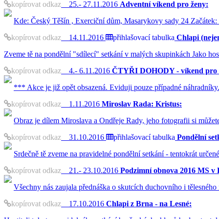
kopírovat odkaz
25.- 27.11.2016
Adventní víkend pro ženy:
Kde: Český Těšín , Exerciční dům, Masarykovy sady 24 Začátek:
kopírovat odkaz
14.11.2016
přihlašovací tabulka
Chlapi (nejen
Zveme tě na pondělní "sdílecí" setkání v malých skupinkách Jako hos
kopírovat odkaz
4.- 6.11.2016
ČTYŘI DOHODY - víkend pro 
*** Akce je již opět obsazená. Eviduji pouze případné náhradníky
kopírovat odkaz
1.11.2016
Miroslav Rada: Kristus:
Obraz je dílem Miroslava a Ondřeje Rady, jeho fotografii si můžet
kopírovat odkaz
31.10.2016
přihlašovací tabulka
Pondělní set
Srdečně tě zveme na pravidelné pondělní setkání - tentokrát urče
kopírovat odkaz
21.- 23.10.2016
Podzimní obnova 2016 MS v 
Všechny nás zaujala přednáška o skutcích duchovního i tělesného m
kopírovat odkaz
17.10.2016
Chlapi z Brna - na Lesné: