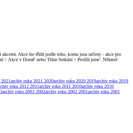
i akcemi. Akce lze třídit podle toho, komu jsou určeny - akce pro
ní > Akce v Domě' nebo 'Dům Setkání > Prožili jsme'. Některé
2021
archiv roku 2021
2020
archiv roku 2020
2019
archiv roku 2019
rchiv roku 2012
2011
archiv roku 2011
2010
archiv roku 2010
3
archiv roku 2003
2002
archiv roku 2002
2001
archiv roku 2001