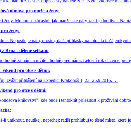
krát kamarádi z Lesné. Popis cesty najdete zde . Kvůli zkoušce místní
vá obnova pro muže a ženy:
 ženy. Mohou se zúčastnit jak manželské páry, tak i jednotlivci. Nabí
ro ženy:
dnic. Neposílejte nám, prosím, další přihlášky na tuto akci. Zájemky
 z Brna - dělené setkání:
toho hodně za námi a určitě i hodně před námi. Letošní rok chceme pře
kend pro otce s dětmi:
čuji zvážit přihlášení na Expedici Krakonoš 1, 23.-25.9.2016. …
nd pro otce s dětmi:
konošova království", kde bude i tentokrát příležitost k prožívání dob
Vacka:
-li uniknout, neutíkej, neprchej; radši prohlubuj to těsné místo, které j