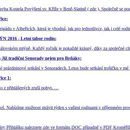
vba Kostela Povýšení sv. Kříže v Brně-Slatině ( zde ). Společně se p
ice:
igádu v Albeřicích, která je vhodná, jak pro jednotlivce, tak i celé rod
016 - Letní tábor rodin:
e Spálovském mlýně. Každý ročník je pokaždé krásný, díky za společ
a
Již tradiční Senorady nejen pro Brňáky:
prázdninové setkání v Senoradech. Letos bude setkání trošičku v mé re
ce 1:
o z přihlášených zruší pobyt. …
noš. Nabízíme možnost strávit týden s vašimi rodinami v příjemném pros
áry Přihlášku naleznete zde ve formátu DOC případně v PDF Kroměříž