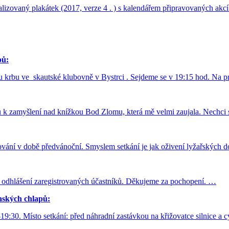
ualizovaný plakátek (2017, verze 4 . ) s kalendářem připravovaných ak
pů:
u krbu ve skautské klubovně v Bystrci . Sejdeme se v 19:15 hod. Na pr
k zamyšlení nad knížkou Bod Zlomu, která mě velmi zaujala. Nechci sp
ování v době předvánoční. Smyslem setkání je jak oživení lyžařských d
 odhlášení zaregistrovaných účastníků. Děkujeme za pochopení. …
nských chlapů:
-19:30. Místo setkání: před náhradní zastávkou na křižovatce silnice a