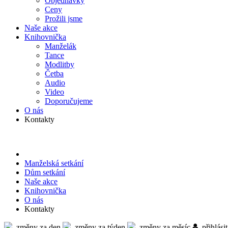
Objed­návky
Ceny
Prožili jsme
Naše akce
Knihov­nička
Manželák
Tance
Modlitby
Četba
Audio
Video
Doporu­čujeme
O nás
Kontakty
Manželská setkání
Dům setkání
Naše akce
Knihov­nička
O nás
Kontakty
změny za den
změny za týden
změny za měsíc
přihlásit