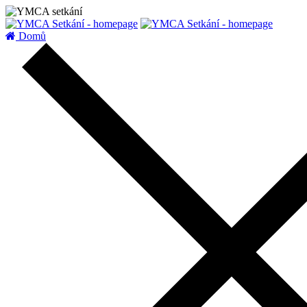
zatížení serveru
Domů