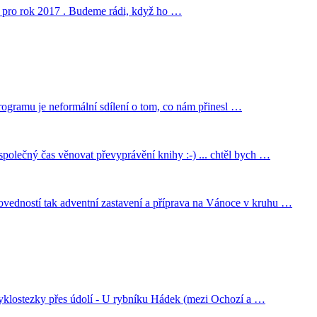
cí pro rok 2017 . Budeme rádi, když ho …
ogramu je neformální sdílení o tom, co nám přinesl …
olečný čas věnovat převyprávění knihy :-) ... chtěl bych …
ovedností tak adventní zastavení a příprava na Vánoce v kruhu …
 cyklostezky přes údolí - U rybníku Hádek (mezi Ochozí a …