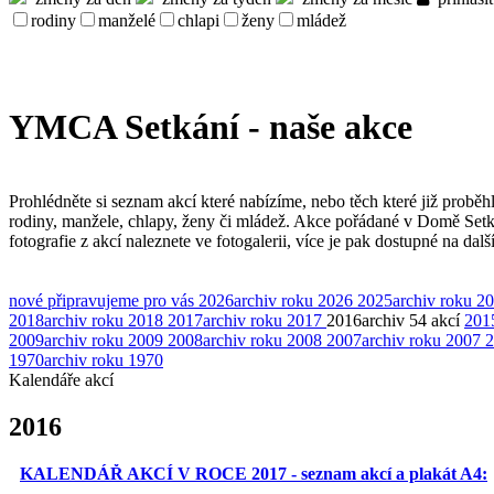
rodiny
manželé
chlapi
ženy
mládež
YMCA Setkání - naše akce
Prohlédněte si seznam akcí které nabízíme, nebo těch které již proběh
rodiny, manžele, chlapy, ženy či mládež. Akce pořádané v Domě Set
fotografie z akcí naleznete ve fotogalerii, více je pak dostupné na dal
nové
připravujeme pro vás
2026
archiv roku 2026
2025
archiv roku 2
2018
archiv roku 2018
2017
archiv roku 2017
2016
archiv
54 akcí
201
2009
archiv roku 2009
2008
archiv roku 2008
2007
archiv roku 2007
2
1970
archiv roku 1970
Kalendáře akcí
2016
KALENDÁŘ AKCÍ V ROCE 2017 - seznam akcí a plakát A4: