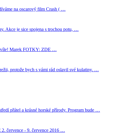
odíváme na oscarový film Crash ( …
iny. Akce je sice spojena s trochou potu, …
né chvíle! Marek FOTKY: ZDE …
žii, protože bych s vámi rád oslavil své kulatiny. …
tředí přátel a krásné horské přírody. Program bude …
 2. července - 9. července 2016 …