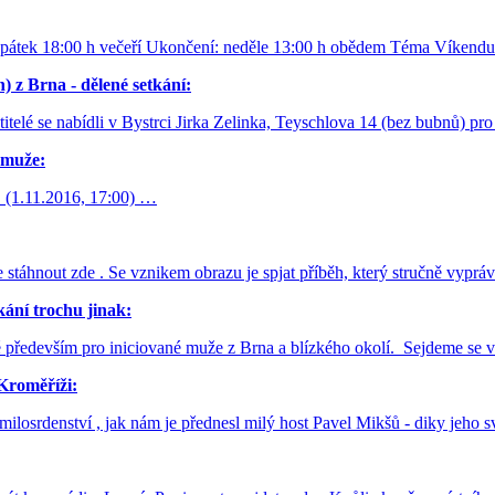
 pátek 18:00 h večeří Ukončení: neděle 13:00 h obědem Téma Víkendu:
) z Brna - dělené setkání:
titelé se nabídli v Bystrci Jirka Zelinka, Teyschlova 14 (bez bubnů) p
muže:
. (1.11.2016, 17:00) …
e stáhnout zde . Se vznikem obrazu je spjat příběh, který stručně vyp
kání trochu jinak:
né především pro iniciované muže z Brna a blízkého okolí. Sejdeme se v
Kroměříži:
ilosrdenství , jak nám je přednesl milý host Pavel Mikšů - diky jeho s