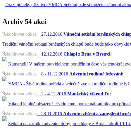
Drazí přátelé, příznivci YMCA Setkání, zde si můžete stáhnout akt
Archiv
54 akcí
kopírovat odkaz
27.12.2016
Vánoční setkání brněnských chla
Tradiční vánoční setkání brněnských chlapů bude bude jako obvykle 
kopírovat odkaz
12.12.2016
Chlapi z Brna v Bystrci:
Kamarádi! V našem pravidelném pondělním čase vás tentokrát zvu 
kopírovat odkaz
8.- 11.12.2016
Adventní rodinné lyžování:
YMCA - Živá rodina pořádá a srdečně zve na tradiční rodinné lyž
kopírovat odkaz
2.- 4.12.2016
Manželský víkend IV:
Víkend je plně obsazen! Evidujeme pouze náhradníky pro případ
kopírovat odkaz
28.11.2016
Adventní ztišení a zamyšlení brně
Setkání na začátku adventní doby pro chlapy z Brna a okolí 19:15