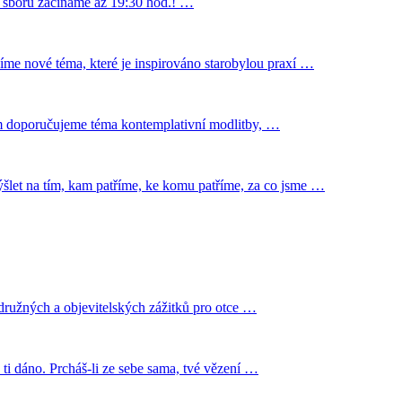
ho sboru začínáme až 19:30 hod.! …
zíme nové téma, které je inspirováno starobylou praxí …
ním doporučujeme téma kontemplativní modlitby, …
mýšlet na tím, kam patříme, ke komu patříme, za co jsme …
rodružných a objevitelských zážitků pro otce …
e ti dáno. Prcháš-li ze sebe sama, tvé vězení …