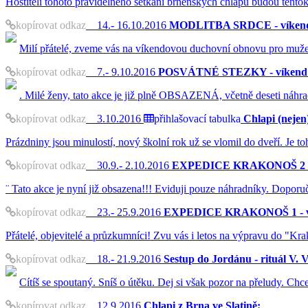
Hostiteli tohoto pravidelného setkání brněnských chlapů budou tento
kopírovat odkaz
14.- 16.10.2016
MODLITBA SRDCE - víkendo
Milí přátelé, zveme vás na víkendovou duchovní obnovu pro muže i
kopírovat odkaz
7.- 9.10.2016
POSVÁTNÉ STEZKY - víkend p
. Milé ženy, tato akce je již plně OBSAZENÁ, včetně deseti náhra
kopírovat odkaz
3.10.2016
přihlašovací tabulka
Chlapi (nejen)
Prázdniny jsou minulostí, nový školní rok už se vlomil do dveří. Je 
kopírovat odkaz
30.9.- 2.10.2016
EXPEDICE KRAKONOŠ 2 - ví
¨ Tato akce je nyní již obsazena!!! Eviduji pouze náhradníky. Doporu
kopírovat odkaz
23.- 25.9.2016
EXPEDICE KRAKONOŠ 1 - víke
Přátelé, objevitelé a průzkumníci! Zvu vás i letos na výpravu do "Kra
kopírovat odkaz
18.- 21.9.2016
Sestup do Jordánu - rituál V. 
Cítíš se spoutaný. Sníš o útěku. Dej si však pozor na přeludy. Chceš
kopírovat odkaz
12.9.2016
Chlapi z Brna ve Slatině: