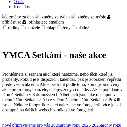
O nás
Kontakty
změny za den
změny za týden
změny za měsíc
přihlásit se
přihlásit se emailem
rodiny
manželé
chlapi
ženy
mládež
YMCA Setkání - naše akce
Prohlédněte si seznam akcí které nabízíme, nebo těch které již
proběhly. Pokud je k dispozici i kalendář, pak je zobrazen vepředu
přede všemi akcemi. Akce lze třídit podle toho, komu jsou určeny -
akce pro rodiny, manžele, chlapy, ženy či mládež. Akce pořádané v
Domě Setkání v Krkonošských Albeřicích jsou také dostupné v
menu 'Dům Setkání > Akce v Domě' nebo 'Dům Setkání > Prožili
jsme'. Některé fotografie z akcí naleznete ve fotogalerii, více je pak
dostupné na dalších webech z odkazů ve fotogalerii.
nové
připravujeme pro vás
2026
archiv roku 2026
2025
archiv roku