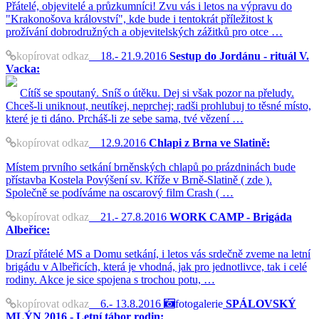
Přátelé, objevitelé a průzkumníci! Zvu vás i letos na výpravu do
"Krakonošova království", kde bude i tentokrát příležitost k
prožívání dobrodružných a objevitelských zážitků pro otce …
kopírovat odkaz
18.- 21.9.2016
Sestup do Jordánu - rituál V.
Vacka:
Cítíš se spoutaný. Sníš o útěku. Dej si však pozor na přeludy.
Chceš-li uniknout, neutíkej, neprchej; radši prohlubuj to těsné místo,
které je ti dáno. Prcháš-li ze sebe sama, tvé vězení …
kopírovat odkaz
12.9.2016
Chlapi z Brna ve Slatině:
Místem prvního setkání brněnských chlapů po prázdninách bude
přístavba Kostela Povýšení sv. Kříže v Brně-Slatině ( zde ).
Společně se podíváme na oscarový film Crash ( …
kopírovat odkaz
21.- 27.8.2016
WORK CAMP - Brigáda
Albeřice:
Drazí přátelé MS a Domu setkání, i letos vás srdečně zveme na letní
brigádu v Albeřicích, která je vhodná, jak pro jednotlivce, tak i celé
rodiny. Akce je sice spojena s trochou potu, …
kopírovat odkaz
6.- 13.8.2016
fotogalerie
SPÁLOVSKÝ
MLÝN 2016 - Letní tábor rodin: