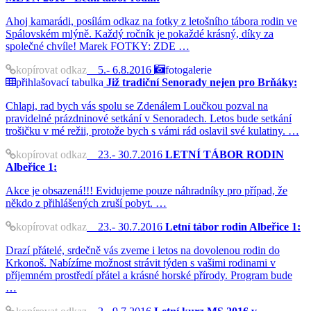
Ahoj kamarádi, posílám odkaz na fotky z letošního tábora rodin ve
Spálovském mlýně. Každý ročník je pokaždé krásný, díky za
společné chvíle! Marek FOTKY: ZDE …
kopírovat odkaz
5.- 6.8.2016
fotogalerie
přihlašovací tabulka
Již tradiční Senorady nejen pro Brňáky:
Chlapi, rad bych vás spolu se Zdenálem Loučkou pozval na
pravidelné prázdninové setkání v Senoradech. Letos bude setkání
trošičku v mé režii, protože bych s vámi rád oslavil své kulatiny. …
kopírovat odkaz
23.- 30.7.2016
LETNÍ TÁBOR RODIN
Albeřice 1:
Akce je obsazená!!! Evidujeme pouze náhradníky pro případ, že
někdo z přihlášených zruší pobyt. …
kopírovat odkaz
23.- 30.7.2016
Letní tábor rodin Albeřice 1:
Drazí přátelé, srdečně vás zveme i letos na dovolenou rodin do
Krkonoš. Nabízíme možnost strávit týden s vašimi rodinami v
příjemném prostředí přátel a krásné horské přírody. Program bude
…