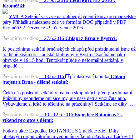
kopírovat odkaz
2.- 9.7.2016
Letní kurz MS 2016 v
Kroměříži:
YMCA Setkání vás zve na oblíbený týdenní kurz pro manželské
páry Přihlášku naleznete zde ve formátu DOC případně v PDF
Kroměříž 2. července - 9. července 2016 …
kopírovat odkaz
27.6.2016
Chlapi z Brna v Bystrci:
K poslednímu setkání brněnských chlapů před prázdninami jsme už
tradičně zváni do skautské klubovny v Bystrci. Začínáme jako
obvykle v 19:15 hod. Tentokrát půjde o neformální setkání, v
případě …
kopírovat odkaz
13.6.2016
přihlašovací tabulka
Chlapi
(nejen) z Brna - dělené setkání:
Čeká nás poslední setkání v malých skupinkách před prázdninami.
Prázdniny nebudeme mít sice my, ale naše děti a vnoučata ano.
Vybavujeme si ještě to těšení se na prázdniny? Setkáme se díky …
kopírovat odkaz
10.- 12.6.2016
Expedice Botanicus 2 -
víkend pro otce s dětmi:
Fotky z akce Expedice BOTANICUS 2 najdete zde . Díky
obětavým organizátorům a vedoucím víkendu Pavlovi a Láďovi!!!