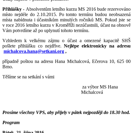
Přihlášky -
Absolventům letního kurzu MS 2016 bude rezervováno
místo nejdéle do 2.10.2015. Po tomto termínu budou neobsazená
místa nabídnuta i účastníkům minulých ročníků MS. Pokud jste se
v roce 2016 letního kurzu v Kroměříži nezúčastnili, účast na obnově
Vám potvrdíme až po uplynutí tohoto termínu.
Vzhledem k velkému zájmu o účast a omezené kapacitě SHŠ
pošlete přihlášku co nejdříve.
Nejlépe elektronicky na adresu
michalcova.hana@setkani.org
,
případně poštou na adresu Hana Michalcová, Ečerova 10, 625 00
Brno.
Těšíme se na setkání s vámi
za výbor MS Hana
Michalcová
Prosíme všechny VPS, aby přijely v pátek nejpozději do 18.30 hod.
Program
Pátek 21. října 2016