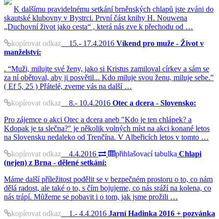
K dalšímu pravidelnému setkání brněnských chlapů jste zváni do
skautské klubovny v Bystrci. První část knihy H. Nouwena
„Duchovní život jako cesta“ , která nás zve k přechodu od …
kopírovat odkaz
15.- 17.4.2016
Víkend pro muže - Život v
manželství:
. “Muži, milujte své ženy, jako si Kristus zamiloval církev a sám se
za ní obětoval, aby ji posvětil... Kdo miluje svou ženu, miluje sebe.”
( Ef 5, 25 ) Přátelé, zveme vás na další …
kopírovat odkaz
8.- 10.4.2016
Otec a dcera - Slovensko:
Pro zájemce o akci Otec a dcera aneb "Kdo je ten chlápek? a
Kdopak je ta slečna?" je několik volných míst na akci konané letos
na Slovensku nedaleko od Trenčína. V Albeřicích letos v tomto …
kopírovat odkaz
4.4.2016
přihlašovací tabulka
Chlapi
(nejen) z Brna - dělené setkání:
Máme další příležitost podělit se v bezpečném prostoru o to, co nám
dělá radost, ale také o to, s čím bojujeme, co nás sráží na kolena, co
nás trápí. Můžeme se pobavit i o tom, jak jsme prožili …
kopírovat odkaz
1.- 4.4.2016
Jarní Hadinka 2016 + pozvánka