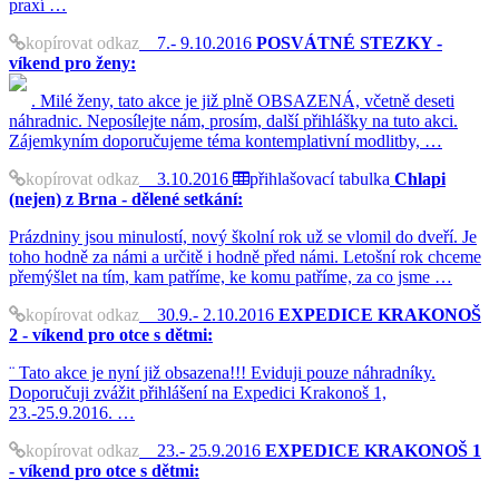
praxí …
kopírovat odkaz
7.- 9.10.2016
POSVÁTNÉ STEZKY -
víkend pro ženy:
. Milé ženy, tato akce je již plně OBSAZENÁ, včetně deseti
náhradnic. Neposílejte nám, prosím, další přihlášky na tuto akci.
Zájemkyním doporučujeme téma kontemplativní modlitby, …
kopírovat odkaz
3.10.2016
přihlašovací tabulka
Chlapi
(nejen) z Brna - dělené setkání:
Prázdniny jsou minulostí, nový školní rok už se vlomil do dveří. Je
toho hodně za námi a určitě i hodně před námi. Letošní rok chceme
přemýšlet na tím, kam patříme, ke komu patříme, za co jsme …
kopírovat odkaz
30.9.- 2.10.2016
EXPEDICE KRAKONOŠ
2 - víkend pro otce s dětmi:
¨ Tato akce je nyní již obsazena!!! Eviduji pouze náhradníky.
Doporučuji zvážit přihlášení na Expedici Krakonoš 1,
23.-25.9.2016. …
kopírovat odkaz
23.- 25.9.2016
EXPEDICE KRAKONOŠ 1
- víkend pro otce s dětmi: