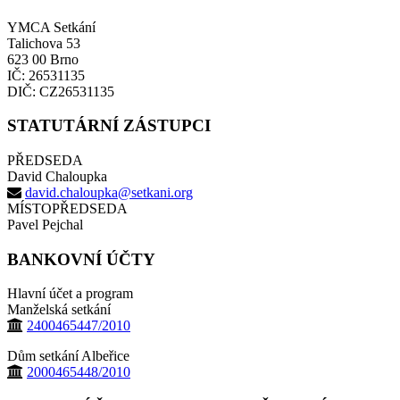
YMCA Setkání
Talichova 53
623 00 Brno
IČ: 26531135
DIČ: CZ26531135
STATUTÁRNÍ ZÁSTUPCI
PŘEDSEDA
David Chaloupka
david.chaloupka@setkani.org
MÍSTOPŘEDSEDA
Pavel Pejchal
BANKOVNÍ ÚČTY
Hlavní účet a program
Manželská setkání
2400465447/2010
Dům setkání Albeřice
2000465448/2010