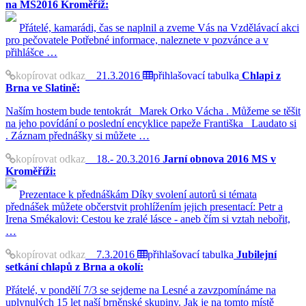
na MS2016 Kroměříž:
Přátelé, kamarádi, čas se naplnil a zveme Vás na Vzdělávací akci
pro pečovatele Potřebné informace, naleznete v pozvánce a v
přihlášce …
kopírovat odkaz
21.3.2016
přihlašovací tabulka
Chlapi z
Brna ve Slatině:
Naším hostem bude tentokrát Marek Orko Vácha . Můžeme se těšit
na jeho povídání o poslední encyklice papeže Františka Laudato si
. Záznam přednášky si můžete …
kopírovat odkaz
18.- 20.3.2016
Jarní obnova 2016 MS v
Kroměříži:
Prezentace k přednáškám Díky svolení autorů si témata
přednášek můžete občerstvit prohlížením jejich presentací: Petr a
Irena Smékalovi: Cestou ke zralé lásce - aneb čím si vztah nebořit,
…
kopírovat odkaz
7.3.2016
přihlašovací tabulka
Jubilejní
setkání chlapů z Brna a okolí:
Přátelé, v pondělí 7/3 se sejdeme na Lesné a zavzpomínáme na
uplynulých 15 let naší brněnské skupiny. Jak je na tomto místě