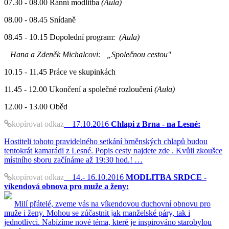
07.30 - 08.00 Ranní modlitba
(Aula)
08.00 - 08.45 Snídaně
08.45 - 10.15 Dopolední program:
(Aula)
Hana a Zdeněk Michalcovi:
„Společnou cestou"
10.15 - 11.45 Práce ve skupinkách
11.45 - 12.00 Ukončení a společné rozloučení
(Aula)
12.00 - 13.00 Oběd
kopírovat odkaz
17.10.2016
Chlapi z Brna - na Lesné:
Hostiteli tohoto pravidelného setkání brněnských chlapů budou
tentokrát kamarádi z Lesné. Popis cesty najdete zde . Kvůli zkoušce
místního sboru začínáme až 19:30 hod.! …
kopírovat odkaz
14.- 16.10.2016
MODLITBA SRDCE -
víkendová obnova pro muže a ženy:
Milí přátelé, zveme vás na víkendovou duchovní obnovu pro
muže i ženy. Mohou se zúčastnit jak manželské páry, tak i
jednotlivci. Nabízíme nové téma, které je inspirováno starobylou