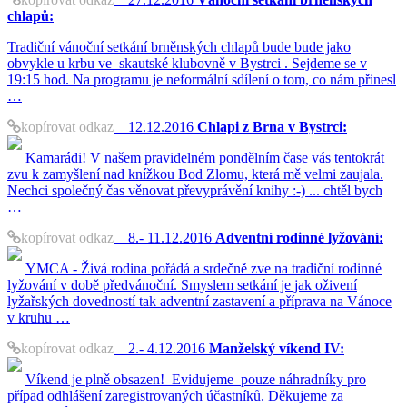
chlapů:
Tradiční vánoční setkání brněnských chlapů bude bude jako
obvykle u krbu ve skautské klubovně v Bystrci . Sejdeme se v
19:15 hod. Na programu je neformální sdílení o tom, co nám přinesl
…
kopírovat odkaz
12.12.2016
Chlapi z Brna v Bystrci:
Kamarádi! V našem pravidelném pondělním čase vás tentokrát
zvu k zamyšlení nad knížkou Bod Zlomu, která mě velmi zaujala.
Nechci společný čas věnovat převyprávění knihy :-) ... chtěl bych
…
kopírovat odkaz
8.- 11.12.2016
Adventní rodinné lyžování:
YMCA - Živá rodina pořádá a srdečně zve na tradiční rodinné
lyžování v době předvánoční. Smyslem setkání je jak oživení
lyžařských dovedností tak adventní zastavení a příprava na Vánoce
v kruhu …
kopírovat odkaz
2.- 4.12.2016
Manželský víkend IV:
Víkend je plně obsazen! Evidujeme pouze náhradníky pro
případ odhlášení zaregistrovaných účastníků. Děkujeme za