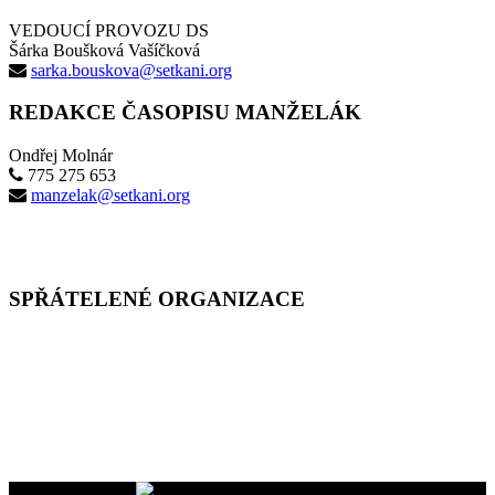
VEDOUCÍ PROVOZU DS
Šárka Boušková Vašíčková
sarka.bouskova@setkani.org
REDAKCE ČASOPISU MANŽELÁK
Ondřej Molnár
775 275 653
manzelak@setkani.org
SPŘÁTELENÉ ORGANIZACE
Vaše dary na účet
2400465447/2010
nám pomáhají uskutečňovat