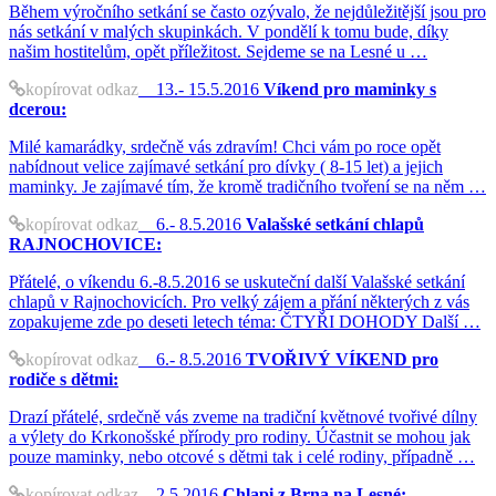
Během výročního setkání se často ozývalo, že nejdůležitější jsou pro
nás setkání v malých skupinkách. V pondělí k tomu bude, díky
našim hostitelům, opět příležitost. Sejdeme se na Lesné u …
kopírovat odkaz
13.- 15.5.2016
Víkend pro maminky s
dcerou:
Milé kamarádky, srdečně vás zdravím! Chci vám po roce opět
nabídnout velice zajímavé setkání pro dívky ( 8-15 let) a jejich
maminky. Je zajímavé tím, že kromě tradičního tvoření se na něm …
kopírovat odkaz
6.- 8.5.2016
Valašské setkání chlapů
RAJNOCHOVICE:
Přátelé, o víkendu 6.-8.5.2016 se uskuteční další Valašské setkání
chlapů v Rajnochovicích. Pro velký zájem a přání některých z vás
zopakujeme zde po deseti letech téma: ČTYŘI DOHODY Další …
kopírovat odkaz
6.- 8.5.2016
TVOŘIVÝ VÍKEND pro
rodiče s dětmi:
Drazí přátelé, srdečně vás zveme na tradiční květnové tvořivé dílny
a výlety do Krkonošské přírody pro rodiny. Účastnit se mohou jak
pouze maminky, nebo otcové s dětmi tak i celé rodiny, případně …
kopírovat odkaz
2.5.2016
Chlapi z Brna na Lesné: