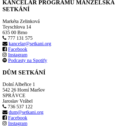
KANCELÁŘ PROGRAMU MANŽELSKÁ
SETKÁNÍ
Markéta Zelinková
Teyschlova 14
635 00 Brno
777 131 575
kancelar@setkani.org
Facebook
Instagram
Podcasty na Spotify
DŮM SETKÁNÍ
Dolní Albeřice 1
542 26 Horní Maršov
SPRÁVCE
Jaroslav Vrábel
736 537 122
dum@setkani.org
Facebook
Instagram