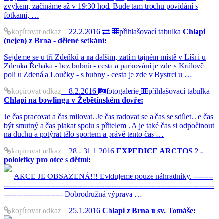
zvykem, začínáme až v 19:30 hod. Bude tam trochu povídání s
fotkami, …
kopírovat odkaz
22.2.2016
přihlašovací tabulka
Chlapi
(nejen) z Brna - dělené setkání:
Sejdeme se u tří Zdeňků a na dalším, zatím tajném místě v Líšni u
Zdenka Řeháka - bez bubnů - cesta a parkování je zde v Králově
poli u Zdenála Loučky - s bubny - cesta je zde v Bystrci u …
kopírovat odkaz
8.2.2016
fotogalerie
přihlašovací tabulka
Chlapi na bowlingu v Žebětínském dovře:
Je čas pracovat a čas milovat. Je čas radovat se a čas se sdílet. Je čas
být smutný a čas plakat spolu s přítelem . A je také čas si odpočinout
na duchu a potýrat tělo sportem a právě tento čas …
kopírovat odkaz
28.- 31.1.2016
EXPEDICE ARCTOS 2 -
pololetky pro otce s dětmi:
AKCE JE OBSAZENÁ!!! Evidujeme pouze náhradníky. --------
--------------------------------------------------------------------------------------
------------------------ Dobrodružná výprava …
kopírovat odkaz
25.1.2016
Chlapi z Brna u sv. Tomáše: