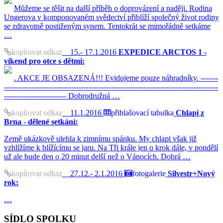
Můžeme se těšit na další příběh o doprovázení a naději. Rodina
Ungerova v komponovaném svědectví přiblíží společný život rodiny
se zdravotně postiženým synem. Tentokrát se mimořádně setkáme
…
kopírovat odkaz
15.- 17.1.2016
EXPEDICE ARCTOS 1 -
víkend pro otce s dětmi:
. AKCE JE OBSAZENÁ!!! Evidujeme pouze náhradníky. -------
--------------------------------------------------------------------------------------
------------------------- Dobrodružná …
kopírovat odkaz
11.1.2016
přihlašovací tabulka
Chlapi z
Brna - dělené setkání:
Země ukázkově ulehla k zimnímu spánku. My chlapi však již
vzhlížíme k blížícímu se jaru. Na Tři krále jen o krok dále, v pondělí
už ale bude den o 20 minut delší než o Vánocích. Dobrá …
kopírovat odkaz
27.12.- 2.1.2016
fotogalerie
Silvestr+Nový
rok:
…
SÍDLO SPOLKU