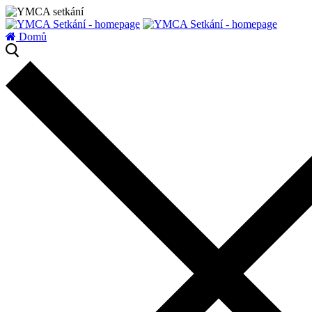
zatížení serveru
Domů