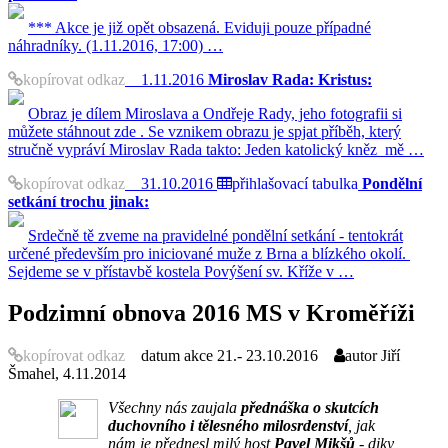
*** Akce je již opět obsazená. Eviduji pouze případné
náhradníky. (1.11.2016, 17:00) …
kopírovat odkaz
1.11.2016
Miroslav Rada: Kristus:
Obraz je dílem Miroslava a Ondřeje Rady, jeho fotografii si
můžete stáhnout zde . Se vznikem obrazu je spjat příběh, který
stručně vypráví Miroslav Rada takto: Jeden katolický kněz mě …
kopírovat odkaz
31.10.2016
přihlašovací tabulka
Pondělní
setkání trochu jinak:
Srdečně tě zveme na pravidelné pondělní setkání - tentokrát
určené především pro iniciované muže z Brna a blízkého okolí.
Sejdeme se v přístavbě kostela Povýšení sv. Kříže v …
Podzimní obnova 2016 MS v Kroměříži
kopírovat odkaz
datum akce
21.- 23.10.2016
autor
Jiří
Šmahel, 4.11.2014
Všechny nás zaujala
přednáška o skutcích
duchovního i tělesného milosrdenství
, jak
nám je přednesl milý host
Pavel Mikšů
- diky