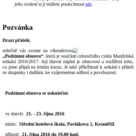
jeho svolení si ji můžete poslechnout
zde
.
Pozvánka
Drazí přátelé,
srdečně vás zveme na víkendovou
„Podzimní obnovu“
, která je součástí celoročního cyklu Manželská
setkání 2016/2017. Její hlavní náplní je obnovení a rozšíření toho,
co jsme přijali na letním kurzu. Je také příležitostí k setkání s přáteli
ze skupinky i dalšími, ke vzájemnému sdílení a povzbuzení.
Podzimní obnova se uskuteční:
ve dnech:
21. - 23. října 2016
místo:
Střední hotelová škola, Pavlákova 1,
Kroměříž
příjezd:
21
.
října 2016 do 19.00 hod.