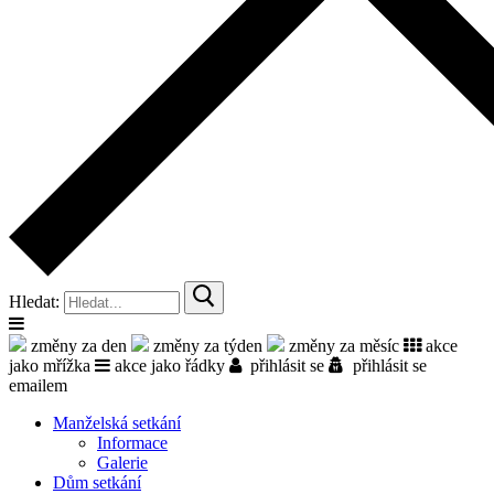
Hledat:
změny za den
změny za týden
změny za měsíc
akce
jako mřížka
akce jako řádky
přihlásit se
přihlásit se
emailem
Manželská setkání
Informace
Galerie
Dům setkání