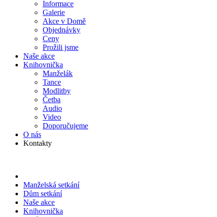
Informace
Galerie
Akce v Domě
Objed­návky
Ceny
Prožili jsme
Naše akce
Knihov­nička
Manželák
Tance
Modlitby
Četba
Audio
Video
Doporu­čujeme
O nás
Kontakty
Manželská setkání
Dům setkání
Naše akce
Knihov­nička