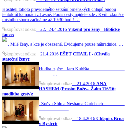
Hostiteli tohoto pravidelného setkání brněnských chlapů budou
tentokrát kamarádi z Lesné. Popis cesty najdete zde . Kvůli zkoušce
místního sboru začínáme až 19:30 hod.! …
kopírovat odkaz
22.- 24.4.2016
Víkend pro ženy - Biblické
tance:
. Milé ženy, a kce je obsazená. Evidujeme pouze náhradnice. …
kopírovat odkaz
21.4.2016
EŠET CHAIL I - (Chvála
statečné ženy):
Hudba, zpěv: Jaro Kubišta
…
kopírovat odkaz
21.4.2016
ANA
HASHEM (Prosím Bože... Žalm 116/16;
modlitba gesty):
Zpěv : Shlo a Neshama Carlebach
…
kopírovat odkaz
18.4.2016
Chlapi z Brna
v Bystrci: