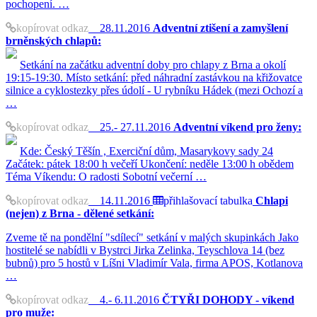
pochopení. …
kopírovat odkaz
28.11.2016
Adventní ztišení a zamyšlení
brněnských chlapů:
Setkání na začátku adventní doby pro chlapy z Brna a okolí
19:15-19:30. Místo setkání: před náhradní zastávkou na křižovatce
silnice a cyklostezky přes údolí - U rybníku Hádek (mezi Ochozí a
…
kopírovat odkaz
25.- 27.11.2016
Adventní víkend pro ženy:
Kde: Český Těšín , Exerciční dům, Masarykovy sady 24
Začátek: pátek 18:00 h večeří Ukončení: neděle 13:00 h obědem
Téma Víkendu: O radosti Sobotní večerní …
kopírovat odkaz
14.11.2016
přihlašovací tabulka
Chlapi
(nejen) z Brna - dělené setkání:
Zveme tě na pondělní "sdílecí" setkání v malých skupinkách Jako
hostitelé se nabídli v Bystrci Jirka Zelinka, Teyschlova 14 (bez
bubnů) pro 5 hostů v Líšni Vladimír Vala, firma APOS, Kotlanova
…
kopírovat odkaz
4.- 6.11.2016
ČTYŘI DOHODY - víkend
pro muže: