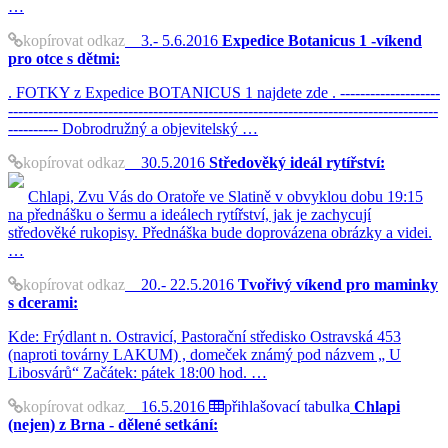
…
kopírovat odkaz
3.- 5.6.2016
Expedice Botanicus 1 -víkend
pro otce s dětmi:
. FOTKY z Expedice BOTANICUS 1 najdete zde . --------------------
--------------------------------------------------------------------------------------
---------- Dobrodružný a objevitelský …
kopírovat odkaz
30.5.2016
Středověký ideál rytířství:
Chlapi, Zvu Vás do Oratoře ve Slatině v obvyklou dobu 19:15
na přednášku o šermu a ideálech rytířství, jak je zachycují
středověké rukopisy. Přednáška bude doprovázena obrázky a videi.
…
kopírovat odkaz
20.- 22.5.2016
Tvořivý víkend pro maminky
s dcerami:
Kde: Frýdlant n. Ostravicí, Pastorační středisko Ostravská 453
(naproti továrny LAKUM) , domeček známý pod názvem „ U
Libosvárů“ Začátek: pátek 18:00 hod. …
kopírovat odkaz
16.5.2016
přihlašovací tabulka
Chlapi
(nejen) z Brna - dělené setkání: