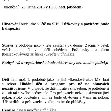
ukončení:
23. října 2016 v 13.00 hod. (obědem)
Ubytování
bude jako v létě na SHŠ.
Lůžkoviny a povlečení bude
k dispozici.
Strava
je obdobně jako v létě zajištěna 3x denně. Začíná v pátek
večeří a končí v neděli obědem. Požadavky na dietu
(bezlepková/vegetariánská) uveďte v přihlášce.
Bezlepková a vegetariánská bude některé dny bez vhodné polévky.
Děti
není možné, podobně jako na jiné víkendové akce MS, brát
s sebou.
Hlídání dětí a program pro ně na obnovách
nezajišťujeme
. V případě, že dítě musíte vzít s sebou, je potřebné si
zajistit také svého pečovatele. Pro pečovatele nelze poskytnout jiný
pokoj. Proto počítejte s tím, že bude ubytován s Vámi na pokoji.
Účast dítěte a pečovatele uveďte prosím do přihlášky.
Ceny
najdete v přiložené přihlášce.