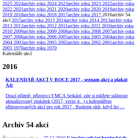
2025
2024
archiv roku 2024
2023
archiv roku 2023
2022
archiv roku
2022
2021
archiv roku 2021
2020
archiv roku 2020
2019
archiv roku
2019
2018
archiv roku 2018
2017
archiv roku 2017
2016
archiv
54
akcí
2015
archiv roku 2015
2014
archiv roku 2014
2013
archiv roku
2013
2012
archiv roku 2012
2011
archiv roku 2011
2010
archiv roku
2010
2009
archiv roku 2009
2008
archiv roku 2008
2007
archiv roku
2007
2006
archiv roku 2006
2005
archiv roku 2005
2004
archiv roku
2004
2003
archiv roku 2003
2002
archiv roku 2002
2001
archiv roku
2001
1970
archiv roku 1970
Kalendáře akcí
2016
KALENDÁŘ AKCÍ V ROCE 2017 - seznam akcí a plakát
A4:
Drazí přátelé, příznivci YMCA Setkání, zde si můžete stáhnout
aktualizovaný plakátek (2017, verze 4 . ) s kalendářem
připravovaných akcí pro rok 2017 . Budeme rádi, když ho …
Archiv
54 akcí
kopírovat odkaz
27.12.2016
Vánoční setkání brněnských