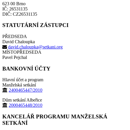
623 00 Brno
IČ: 26531135
DIČ: CZ26531135
STATUTÁRNÍ ZÁSTUPCI
PŘEDSEDA
David Chaloupka
david.chaloupka@setkani.org
MÍSTOPŘEDSEDA
Pavel Pejchal
BANKOVNÍ ÚČTY
Hlavní účet a program
Manželská setkání
2400465447/2010
Dům setkání Albeřice
2000465448/2010
KANCELÁŘ PROGRAMU MANŽELSKÁ
SETKÁNÍ