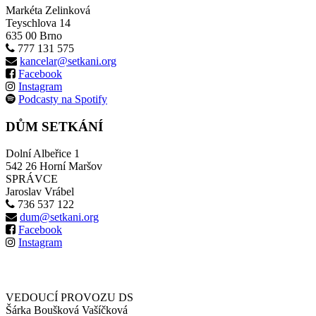
Markéta Zelinková
Teyschlova 14
635 00 Brno
777 131 575
kancelar@setkani.org
Facebook
Instagram
Podcasty na Spotify
DŮM SETKÁNÍ
Dolní Albeřice 1
542 26 Horní Maršov
SPRÁVCE
Jaroslav Vrábel
736 537 122
dum@setkani.org
Facebook
Instagram
VEDOUCÍ PROVOZU DS
Šárka Boušková Vašíčková