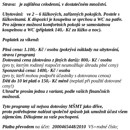
Strava:
je zajištěna celodenní, v dostatečném množství.
Ubytování:
ve 2 – 6 lůžkových, zařízených pokojích. Postele s
lůžkovinami. K dispozici je koupelna se sprchou a WC na patře.
Pro zájemce možnost komfortních pokojů se samostatnou
koupelnou a WC (příplatek 140,- Kč za lůžko a noc).
Poplatek za víkend:
Plná cena: 1.100,- Kč /
osobu
(pokrývá náklady na ubytování,
stravu i program)
Dotovaná cena
(dotováno z jiných darů): 800,- Kč / osobu
(pro ty, kterým rodinný rozpočet neumožňuje úhradu plné ceny)
Sponzorská cena: 1400,- Kč / osobu
(pro ty, kteří mohou podpořit účastníky s dotovanou cenou)
Děti do 10 let platí o 150,- Kč méně
(neplatí při použití dotované
ceny!)
Uhraďte prosím jednu z variant, podle vašich finančních
možností.
Tyto programy už nejsou dotovány MŠMT jako dříve,
proto potřebujeme nalézat společně způsob jak umožnit účast všem
zájemcům. Děkujeme za vaše pochopení.
Platba převodem
na účet:
2000465448/2010
VS=rodné číslo;