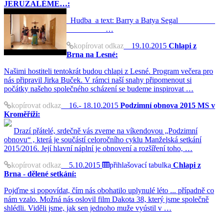
JERUZALÉME…:
Hudba a text: Barry a Batya Segal
…
kopírovat odkaz
19.10.2015
Chlapi z
Brna na Lesné:
Našimi hostiteli tentokrát budou chlapi z Lesné. Program večera pro
nás připravil Jirka Buček. V rámci naší snahy připomenout si
počátky našeho společného scházení se budeme inspirovat …
kopírovat odkaz
16.- 18.10.2015
Podzimní obnova 2015 MS v
Kroměříži:
Drazí přátelé, srdečně vás zveme na víkendovou „Podzimní
obnovu“ , která je součástí celoročního cyklu Manželská setkání
2015/2016. Její hlavní náplní je obnovení a rozšíření toho, …
kopírovat odkaz
5.10.2015
přihlašovací tabulka
Chlapi z
Brna - dělené setkání:
Pojďme si popovídat, čím nás obohatilo uplynulé léto ... případně co
nám vzalo. Možná nás oslovil film Dakota 38, který jsme společně
shlédli. Viděli jsme, jak sen jednoho muže vyústil v …