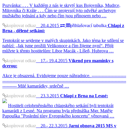
Pozvánka: . . . V každém z nás je skrytý kus Bojovníka, Mudrce,
Milovníka či Krále . . . Čím se projevují tyto odvěké archetypy
mužského jednání a kdy nebo čím jsou přínosem nebo …
kopírovat odkaz
20.4.2015
přihlašovací tabulka
Chlapi z
Brna - dělené setkání:
Tentokrát se sejdeme v malých skupinkách. Jako téma ke sdílení se
nabízí: „Jak jsme prožili Velikonoce a čím žijeme nyní“. Přijít
můžete k těmto hostitelům: Libor Macák - Líšeň, Hubrova …
kopírovat odkaz
17.- 19.4.2015
Víkend pro maminky s
dcerou:
Akce je obsazená. Evidujeme pouze náhradnice. ------------------------
--------------------------------------------------------------------------------------
---------- Milé kamarádky, srdečně …
kopírovat odkaz
23.3.2015
Chlapi z Brna na Lesné:
Hostiteli celobrněnského chlapského setkání byli tentokrát
kamarádi z Lesné. Na programu byla přednáška Mgr. Matěje
Papouška "Poslední tóny Evropského koncertu" věnovaná …
kopírovat odkaz
20.- 22.3.2015
Jarní obnova 2015 MS v