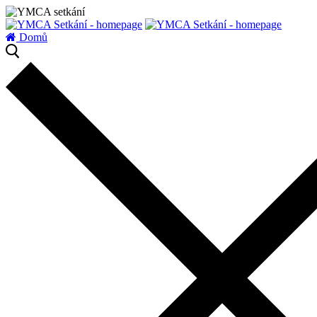
zatížení serveru
Domů