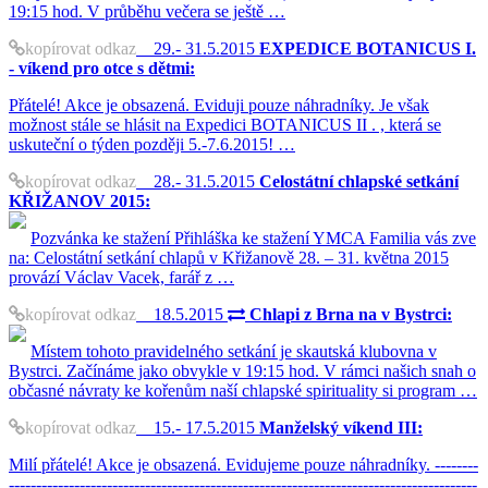
19:15 hod. V průběhu večera se ještě …
kopírovat odkaz
29.- 31.5.2015
EXPEDICE BOTANICUS I.
- víkend pro otce s dětmi:
Přátelé! Akce je obsazená. Eviduji pouze náhradníky. Je však
možnost stále se hlásit na Expedici BOTANICUS II . , která se
uskuteční o týden později 5.-7.6.2015! …
kopírovat odkaz
28.- 31.5.2015
Celostátní chlapské setkání
KŘIŽANOV 2015:
Pozvánka ke stažení Přihláška ke stažení YMCA Familia vás zve
na: Celostátní setkání chlapů v Křižanově 28. – 31. května 2015
provází Václav Vacek, farář z …
kopírovat odkaz
18.5.2015
Chlapi z Brna na v Bystrci:
Místem tohoto pravidelného setkání je skautská klubovna v
Bystrci. Začínáme jako obvykle v 19:15 hod. V rámci našich snah o
občasné návraty ke kořenům naší chlapské spirituality si program …
kopírovat odkaz
15.- 17.5.2015
Manželský víkend III:
Milí přátelé! Akce je obsazená. Evidujeme pouze náhradníky. --------
--------------------------------------------------------------------------------------