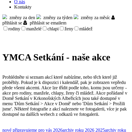
O nás
Kontakty
změny za den
změny za týden
změny za měsíc
přihlásit se
přihlásit se emailem
rodiny
manželé
chlapi
ženy
mládež
YMCA Setkání - naše akce
Prohlédněte si seznam akcí které nabízíme, nebo těch které již
proběhly. Pokud je k dispozici i kalendář, pak je zobrazen vepředu
přede všemi akcemi. Akce lze třídit podle toho, komu jsou určeny -
akce pro rodiny, manžele, chlapy, ženy či mládež. Akce pořádané v
Domě Setkání v Krkonošských Albeřicích jsou také dostupné v
menu 'Dům Setkání > Akce v Domě' nebo 'Dům Setkání > Prožili
jsme'. Některé fotografie z akcí naleznete ve fotogalerii, více je pak
dostupné na dalších webech z odkazů ve fotogalerii.
nové
připravujeme pro vás
2026
archiv roku 2026
2025
archiv roku