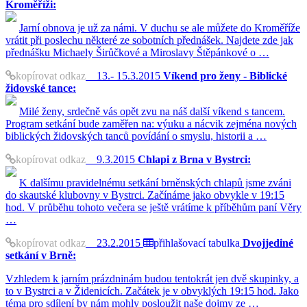
Kroměříži:
Jarní obnova je už za námi. V duchu se ale můžete do Kroměříže
vrátit při poslechu některé ze sobotních přednášek. Najdete zde jak
přednášku Michaely Širůčkové a Miroslavy Štěpánkové o …
kopírovat odkaz
13.- 15.3.2015
Víkend pro ženy - Biblické
židovské tance:
Milé ženy, srdečně vás opět zvu na náš další víkend s tancem.
Program setkání bude zaměřen na: výuku a nácvik zejména nových
biblických židovských tanců povídání o smyslu, historii a …
kopírovat odkaz
9.3.2015
Chlapi z Brna v Bystrci:
K dalšímu pravidelnému setkání brněnských chlapů jsme zváni
do skautské klubovny v Bystrci. Začínáme jako obvykle v 19:15
hod. V průběhu tohoto večera se ještě vrátíme k příběhům paní Věry
…
kopírovat odkaz
23.2.2015
přihlašovací tabulka
Dvojjediné
setkání v Brně:
Vzhledem k jarním prázdninám budou tentokrát jen dvě skupinky, a
to v Bystrci a v Židenicích. Začátek je v obvyklých 19:15 hod. Jako
téma pro sdílení by nám mohly posloužit naše dojmy ze …