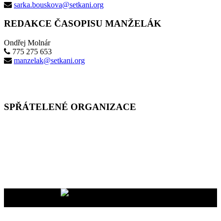
sarka.bouskova@setkani.org
REDAKCE ČASOPISU MANŽELÁK
Ondřej Molnár
775 275 653
manzelak@setkani.org
SPŘÁTELENÉ ORGANIZACE
Vaše dary na účet
2400465447/2010
nám pomáhají uskutečňovat
naše programy pro vás i vaše blízké
YMCA Setkání, 2026