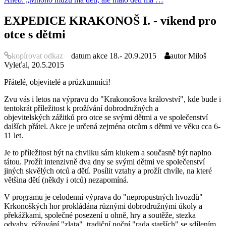
EXPEDICE KRAKONOŠ I. - víkend pro
otce s dětmi
kopírovat odkaz
datum akce
18.- 20.9.2015
autor
Miloš
Vyleťal, 20.5.2015
Přátelé, objevitelé a průzkumníci!
Zvu vás i letos na výpravu do "Krakonošova království", kde bude i
tentokrát příležitost k prožívání dobrodružných a
objevitelských zážitků pro otce se svými dětmi a ve společenství
dalších přátel. Akce je určená zejména otcům s dětmi ve věku cca 6-
11 let.
Je to příležitost být na chvilku sám klukem a současně být naplno
tátou. Prožít intenzivně dva dny se svými dětmi ve společenství
jiných skvělých otců a dětí. Posílit vztahy a prožít chvíle, na které
většina dětí (někdy i otců) nezapomíná.
V programu je celodenní výprava do "nepropustných hvozdů"
Krkonoškých hor prokládána různými dobrodružnými úkoly a
překážkami, společné posezení u ohně, hry a soutěže, stezka
odvahy, rýžování "zlata", tradiční noční "rada starších" se sdílením