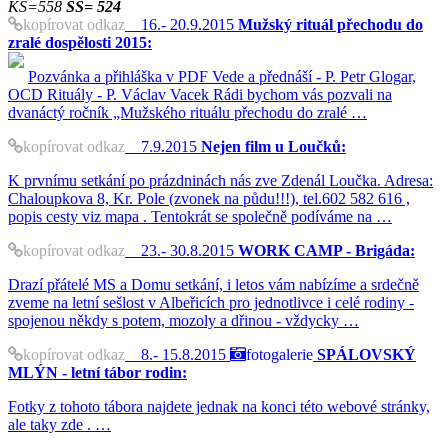
KS=558
SS= 524
kopírovat odkaz
16.- 20.9.2015
Mužský rituál přechodu do
zralé dospělosti 2015:
Pozvánka a přihláška v PDF Vede a přednáší - P. Petr Glogar,
OCD Rituály - P. Václav Vacek Rádi bychom vás pozvali na
dvanáctý ročník „Mužského rituálu přechodu do zralé …
kopírovat odkaz
7.9.2015
Nejen film u Loučků:
K prvnímu setkání po prázdninách nás zve Zdenál Loučka. Adresa:
Chaloupkova 8, Kr. Pole (zvonek na půdu!!!), tel.602 582 616 ,
popis cesty viz mapa . Tentokrát se společně podíváme na …
kopírovat odkaz
23.- 30.8.2015
WORK CAMP - Brigáda:
Drazí přátelé MS a Domu setkání, i letos vám nabízíme a srdečně
zveme na letní sešlost v Albeřicích pro jednotlivce i celé rodiny -
spojenou někdy s potem, mozoly a dřinou - vždycky …
kopírovat odkaz
8.- 15.8.2015
fotogalerie
SPÁLOVSKÝ
MLÝN - letní tábor rodin:
Fotky z tohoto tábora najdete jednak na konci této webové stránky,
ale taky zde . …