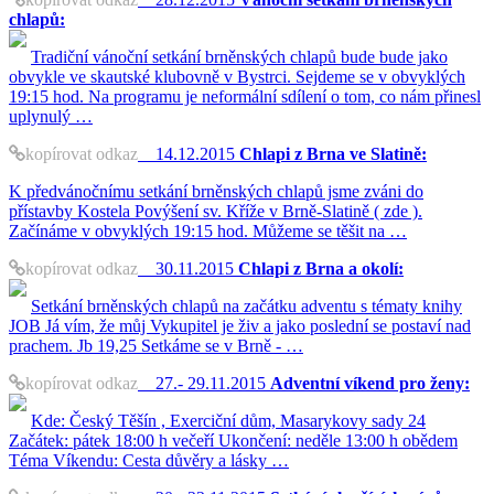
chlapů:
Tradiční vánoční setkání brněnských chlapů bude bude jako
obvykle ve skautské klubovně v Bystrci. Sejdeme se v obvyklých
19:15 hod. Na programu je neformální sdílení o tom, co nám přinesl
uplynulý …
kopírovat odkaz
14.12.2015
Chlapi z Brna ve Slatině:
K předvánočnímu setkání brněnských chlapů jsme zváni do
přístavby Kostela Povýšení sv. Kříže v Brně-Slatině ( zde ).
Začínáme v obvyklých 19:15 hod. Můžeme se těšit na …
kopírovat odkaz
30.11.2015
Chlapi z Brna a okolí:
Setkání brněnských chlapů na začátku adventu s tématy knihy
JOB Já vím, že můj Vykupitel je živ a jako poslední se postaví nad
prachem. Jb 19,25 Setkáme se v Brně - …
kopírovat odkaz
27.- 29.11.2015
Adventní víkend pro ženy:
Kde: Český Těšín , Exerciční dům, Masarykovy sady 24
Začátek: pátek 18:00 h večeří Ukončení: neděle 13:00 h obědem
Téma Víkendu: Cesta důvěry a lásky …