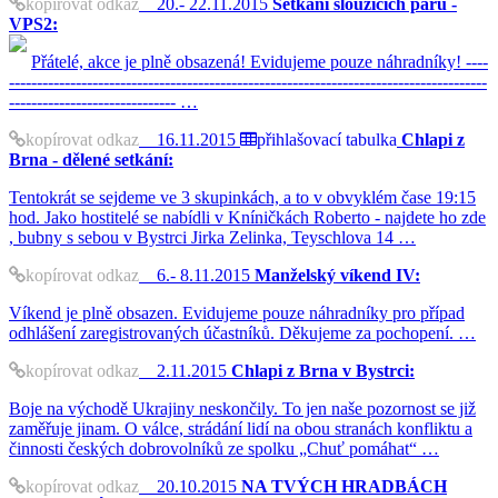
kopírovat odkaz
20.- 22.11.2015
Setkání sloužících párů -
VPS2:
Přátelé, akce je plně obsazená! Evidujeme pouze náhradníky! ----
--------------------------------------------------------------------------------------
------------------------------ …
kopírovat odkaz
16.11.2015
přihlašovací tabulka
Chlapi z
Brna - dělené setkání:
Tentokrát se sejdeme ve 3 skupinkách, a to v obvyklém čase 19:15
hod. Jako hostitelé se nabídli v Kníničkách Roberto - najdete ho zde
, bubny s sebou v Bystrci Jirka Zelinka, Teyschlova 14 …
kopírovat odkaz
6.- 8.11.2015
Manželský víkend IV:
Víkend je plně obsazen. Evidujeme pouze náhradníky pro případ
odhlášení zaregistrovaných účastníků. Děkujeme za pochopení. …
kopírovat odkaz
2.11.2015
Chlapi z Brna v Bystrci:
Boje na východě Ukrajiny neskončily. To jen naše pozornost se již
zaměřuje jinam. O válce, strádání lidí na obou stranách konfliktu a
činnosti českých dobrovolníků ze spolku „Chuť pomáhat“ …
kopírovat odkaz
20.10.2015
NA TVÝCH HRADBÁCH