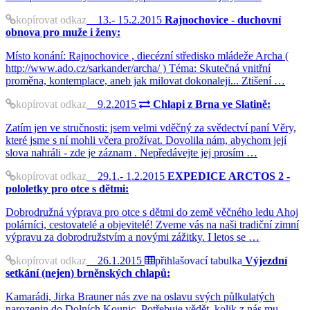
kopírovat odkaz
13.- 15.2.2015
Rajnochovice - duchovní
obnova pro muže i ženy:
Místo konání: Rajnochovice , diecézní středisko mládeže Archa (
http://www.ado.cz/sarkander/archa/ ) Téma: Skutečná vnitřní
proměna, kontemplace, aneb jak milovat dokonaleji... Ztišení …
kopírovat odkaz
9.2.2015
Chlapi z Brna ve Slatině:
Zatím jen ve stručnosti: jsem velmi vděčný za svědectví paní Věry,
které jsme s ní mohli včera prožívat. Dovolila nám, abychom její
slova nahráli - zde je záznam . Nepředávejte jej prosím …
kopírovat odkaz
29.1.- 1.2.2015
EXPEDICE ARCTOS 2 -
pololetky pro otce s dětmi:
Dobrodružná výprava pro otce s dětmi do země věčného ledu Ahoj
polárníci, cestovatelé a objevitelé! Zveme vás na naši tradiční zimní
výpravu za dobrodružstvím a novými zážitky. I letos se …
kopírovat odkaz
26.1.2015
přihlašovací tabulka
Výjezdní
setkání (nejen) brněnských chlapů:
Kamarádi, Jirka Brauner nás zve na oslavu svých půlkulatých
narozenin do Dolních Kounic. Potřebuje vědět, kolik z nás mu