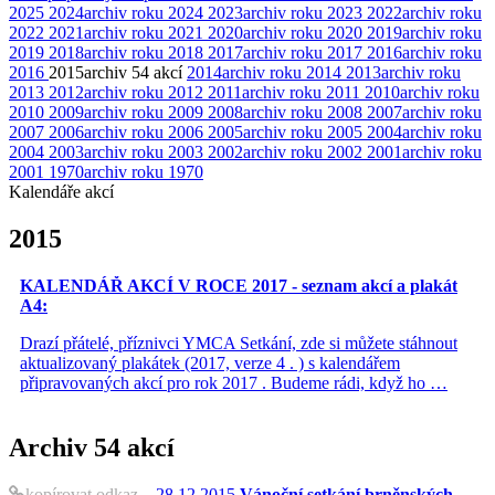
2025
2024
archiv roku 2024
2023
archiv roku 2023
2022
archiv roku
2022
2021
archiv roku 2021
2020
archiv roku 2020
2019
archiv roku
2019
2018
archiv roku 2018
2017
archiv roku 2017
2016
archiv roku
2016
2015
archiv
54 akcí
2014
archiv roku 2014
2013
archiv roku
2013
2012
archiv roku 2012
2011
archiv roku 2011
2010
archiv roku
2010
2009
archiv roku 2009
2008
archiv roku 2008
2007
archiv roku
2007
2006
archiv roku 2006
2005
archiv roku 2005
2004
archiv roku
2004
2003
archiv roku 2003
2002
archiv roku 2002
2001
archiv roku
2001
1970
archiv roku 1970
Kalendáře akcí
2015
KALENDÁŘ AKCÍ V ROCE 2017 - seznam akcí a plakát
A4:
Drazí přátelé, příznivci YMCA Setkání, zde si můžete stáhnout
aktualizovaný plakátek (2017, verze 4 . ) s kalendářem
připravovaných akcí pro rok 2017 . Budeme rádi, když ho …
Archiv
54 akcí
kopírovat odkaz
28.12.2015
Vánoční setkání brněnských