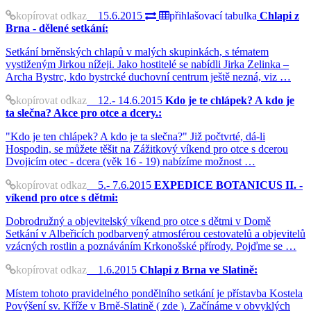
kopírovat odkaz
15.6.2015
přihlašovací tabulka
Chlapi z
Brna - dělené setkání:
Setkání brněnských chlapů v malých skupinkách, s tématem
vystiženým Jirkou nížeji. Jako hostitelé se nabídli Jirka Zelinka –
Archa Bystrc, kdo bystrcké duchovní centrum ještě nezná, viz …
kopírovat odkaz
12.- 14.6.2015
Kdo je te chlápek? A kdo je
ta slečna? Akce pro otce a dcery.:
"Kdo je ten chlápek? A kdo je ta slečna?" Již počtvrté, dá-li
Hospodin, se můžete těšit na Zážitkový víkend pro otce s dcerou
Dvojicím otec - dcera (věk 16 - 19) nabízíme možnost …
kopírovat odkaz
5.- 7.6.2015
EXPEDICE BOTANICUS II. -
víkend pro otce s dětmi:
Dobrodružný a objevitelský víkend pro otce s dětmi v Domě
Setkání v Albeřicích podbarvený atmosférou cestovatelů a objevitelů
vzácných rostlin a poznáváním Krkonošské přírody. Pojďme se …
kopírovat odkaz
1.6.2015
Chlapi z Brna ve Slatině:
Místem tohoto pravidelného pondělního setkání je přístavba Kostela
Povýšení sv. Kříže v Brně-Slatině ( zde ). Začínáme v obvyklých