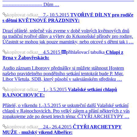
-------------------------- Dům …
kopírovat odkaz
7.- 10.5.2015
TVOŘIVÉ DÍLNY pro rodiče
s dětmi KVĚTNOVÉ PRÁZDNINY:
Drazí přátelé, srdečně vás zveme v době volných květnových dnů
na tradiční tvořivé dílny a výlety do Krkonošské přírody pro rodiny.
Účastnit se mohou jak pouze maminky, nebo otcové s dětmi tak i …
kopírovat odkaz
4.5.2015
přihlašovací tabulka
Chlapi z
Brna v Žabovřeskách:
Audio záznam Liborovy přednášky si můžete stáhnout Hostem
našeho pravidelného pondělního setkání tentokrát bude P. Mgr.
Libor Všetula, SDB, který působí v salesiánském středisku …
kopírovat odkaz
1.- 3.5.2015
Valašské setkání chlapů
RAJNOCHOVICE:
Přátelé, o víkendu 1.-3.5.2015 se uskuteční další Valašské setkání
chlapů v Rajnochovicích. Pro velký zájem a přání některých z vás
zopakujeme zde po deseti letech téma: ČTYŘI ARCHETYPY …
kopírovat odkaz
24.- 26.4.2015
ČTYŘI ARCHETYPY
MUŽE - mužský víkend Albeřice: