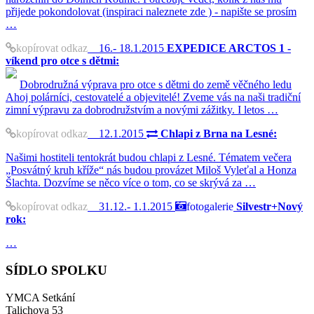
přijede pokondolovat (inspiraci naleznete zde ) - napište se prosím
…
kopírovat odkaz
16.- 18.1.2015
EXPEDICE ARCTOS 1 -
víkend pro otce s dětmi:
Dobrodružná výprava pro otce s dětmi do země věčného ledu
Ahoj polárníci, cestovatelé a objevitelé! Zveme vás na naši tradiční
zimní výpravu za dobrodružstvím a novými zážitky. I letos …
kopírovat odkaz
12.1.2015
Chlapi z Brna na Lesné:
Našimi hostiteli tentokrát budou chlapi z Lesné. Tématem večera
„Posvátný kruh kříže“ nás budou provázet Miloš Vyleťal a Honza
Šlachta. Dozvíme se něco více o tom, co se skrývá za …
kopírovat odkaz
31.12.- 1.1.2015
fotogalerie
Silvestr+Nový
rok:
…
SÍDLO SPOLKU
YMCA Setkání
Talichova 53