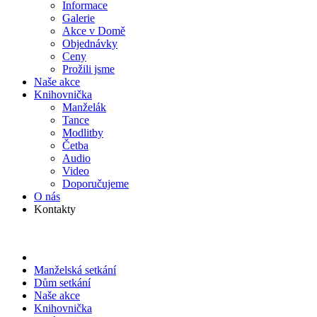
Informace
Galerie
Akce v Domě
Objed­návky
Ceny
Prožili jsme
Naše akce
Knihov­nička
Manželák
Tance
Modlitby
Četba
Audio
Video
Doporu­čujeme
O nás
Kontakty
Manželská setkání
Dům setkání
Naše akce
Knihov­nička