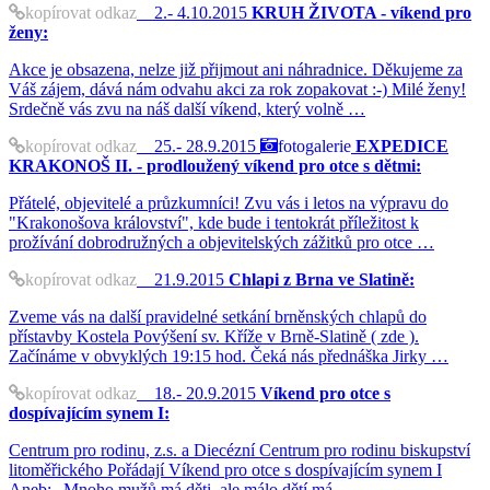
kopírovat odkaz
2.- 4.10.2015
KRUH ŽIVOTA - víkend pro
ženy:
Akce je obsazena, nelze již přijmout ani náhradnice. Děkujeme za
Váš zájem, dává nám odvahu akci za rok zopakovat :-) Milé ženy!
Srdečně vás zvu na náš další víkend, který volně …
kopírovat odkaz
25.- 28.9.2015
fotogalerie
EXPEDICE
KRAKONOŠ II. - prodloužený víkend pro otce s dětmi:
Přátelé, objevitelé a průzkumníci! Zvu vás i letos na výpravu do
"Krakonošova království", kde bude i tentokrát příležitost k
prožívání dobrodružných a objevitelských zážitků pro otce …
kopírovat odkaz
21.9.2015
Chlapi z Brna ve Slatině:
Zveme vás na další pravidelné setkání brněnských chlapů do
přístavby Kostela Povýšení sv. Kříže v Brně-Slatině ( zde ).
Začínáme v obvyklých 19:15 hod. Čeká nás přednáška Jirky …
kopírovat odkaz
18.- 20.9.2015
Víkend pro otce s
dospívajícím synem I:
Centrum pro rodinu, z.s. a Diecézní Centrum pro rodinu biskupství
litoměřického Pořádají Víkend pro otce s dospívajícím synem I
Aneb: „Mnoho mužů má děti, ale málo dětí má …