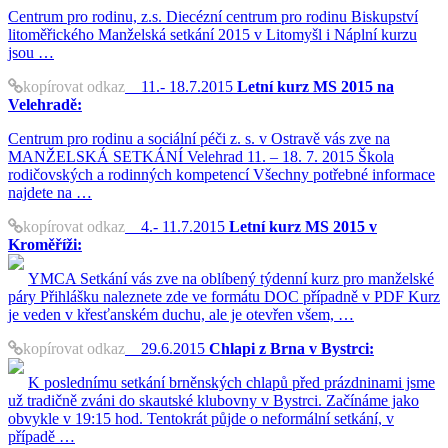
Centrum pro rodinu, z.s. Diecézní centrum pro rodinu Biskupství
litoměřického Manželská setkání 2015 v Litomyšl i Náplní kurzu
jsou …
kopírovat odkaz
11.- 18.7.2015
Letní kurz MS 2015 na
Velehradě:
Centrum pro rodinu a sociální péči z. s. v Ostravě vás zve na
MANŽELSKÁ SETKÁNÍ Velehrad 11. – 18. 7. 2015 Škola
rodičovských a rodinných kompetencí Všechny potřebné informace
najdete na …
kopírovat odkaz
4.- 11.7.2015
Letní kurz MS 2015 v
Kroměříži:
YMCA Setkání vás zve na oblíbený týdenní kurz pro manželské
páry Přihlášku naleznete zde ve formátu DOC případně v PDF Kurz
je veden v křesťanském duchu, ale je otevřen všem, …
kopírovat odkaz
29.6.2015
Chlapi z Brna v Bystrci:
K poslednímu setkání brněnských chlapů před prázdninami jsme
už tradičně zváni do skautské klubovny v Bystrci. Začínáme jako
obvykle v 19:15 hod. Tentokrát půjde o neformální setkání, v
případě …