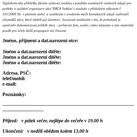
Vyplněním této přihlášky dávám výslovný souhlas s použitím uvedených osobních údajů pro
potřeby a zajištění organizace akcí YMCA Setkání v souladu s příslušným zákonem č.
101/2000 Sb. v platném znění a souhlasím s uvedením mých kontaktních údajů vadresáři
účastníků akce, který obdrží její účastníci. Současně souhlasím s tím, že pořadatel je
oprávněn dokumentovat průběh akce – pořizovat foto, audio, video záznamy a tyto materiály
použít pro účely další propagace své činnosti
Jméno, příjmení a dat.narození otce:
Jméno a dat.narození dítěte:
Jméno a dat.narození dítěte:
Jméno a dat.narození dítěte:
Adresa, PSČ:
telef/mobil:
e-mail:
Poznámky:
--------------------------------------------------------------------------------------
---------------------------
Příjezd:
v pátek večer, nejlépe do večeře v 19.00 h
Ukončení:
v neděli obědem kolem 13.00 h