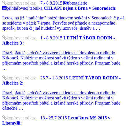
kopírovat odkaz
7.- 8.8.2015
fotogalerie
přihlašovací tabulka
CHLAPI nejen z Brna v Senoradech:
Letos, na již "tradičním" prázdninovém setkání v Senoradech č.p.41
se sejdeme v pátek 7.srpna. Pozvěte své přátele a nezapomeňte
spacák, buben či jiné hudební vyluzovače, úsměv a …
kopírovat odkaz
1.- 8.8.2015
LETNÍ TÁBOR RODIN -
Albeřice 3 :
Drazí přátelé, srdečně vás zveme i letos na dovolenou rodin do
Krkonoš. Nabízíme možnost strávit týden s vašimi rodinami v
příjemném prostředí přátel a krásné horské přírody. Program bude
…
kopírovat odkaz
25.7.- 1.8.2015
LETNÍ TÁBOR RODIN -
Albeřice 2:
Drazí přátelé, srdečně vás zveme i letos na dovolenou rodin do
Krkonoš. Nabízíme možnost strávit týden s vašimi rodinami v
příjemném prostředí přátel a krásné horské přírody. Program bude
částečně …
kopírovat odkaz
18.- 25.7.2015
Letní kurz MS 2015 v
Litomyšli: