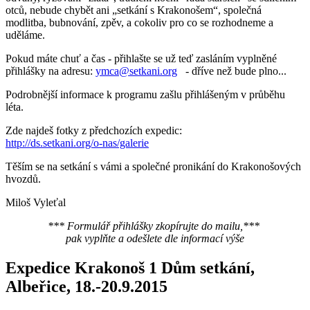
otců, nebude chybět ani „setkání s Krakonošem“, společná
modlitba, bubnování, zpěv, a cokoliv pro co se rozhodneme a
uděláme.
Pokud máte chuť a čas - přihlašte se už teď zasláním vyplněné
přihlášky na adresu:
ymca@setkani.org
- dříve než bude plno...
Podrobnější informace k programu zašlu přihlášeným v průběhu
léta.
Zde najdeš fotky z předchozích expedic:
http://ds.setkani.org/o-nas/galerie
Těším se na setkání s vámi a společné pronikání do Krakonošových
hvozdů.
Miloš Vyleťal
*** Formulář přihlášky zkopírujte do mailu,***
pak vyplňte a odešlete dle informací výše
Expedice Krakonoš 1 Dům setkání,
Albeřice, 18.-20.9.2015