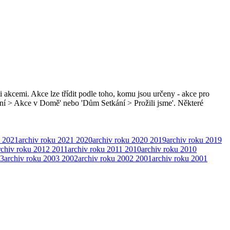
i akcemi. Akce lze třídit podle toho, komu jsou určeny - akce pro
ní > Akce v Domě' nebo 'Dům Setkání > Prožili jsme'. Některé
2021
archiv roku 2021
2020
archiv roku 2020
2019
archiv roku 2019
rchiv roku 2012
2011
archiv roku 2011
2010
archiv roku 2010
3
archiv roku 2003
2002
archiv roku 2002
2001
archiv roku 2001