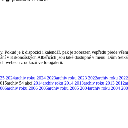
ly. Pokud je k dispozici i kalendář, pak je zobrazen vepředu přede všem
kání v Krkonošských Albeřicích jsou také dostupné v menu 'Dům Setká
ších webech z odkazů ve fotogalerii.
025
2024
archiv roku 2024
2023
archiv roku 2023
2022
archiv roku 2022
015
archiv
54 akcí
2014
archiv roku 2014
2013
archiv roku 2013
2012
a
006
archiv roku 2006
2005
archiv roku 2005
2004
archiv roku 2004
200