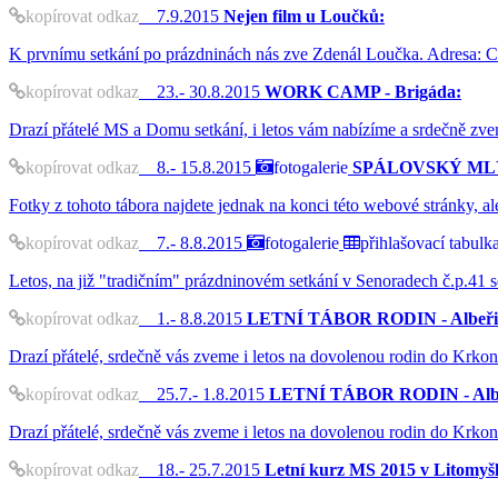
kopírovat odkaz
7.9.2015
Nejen film u Loučků:
K prvnímu setkání po prázdninách nás zve Zdenál Loučka. Adresa: Ch
kopírovat odkaz
23.- 30.8.2015
WORK CAMP - Brigáda:
Drazí přátelé MS a Domu setkání, i letos vám nabízíme a srdečně zvem
kopírovat odkaz
8.- 15.8.2015
fotogalerie
SPÁLOVSKÝ MLÝN -
Fotky z tohoto tábora najdete jednak na konci této webové stránky, al
kopírovat odkaz
7.- 8.8.2015
fotogalerie
přihlašovací tabulk
Letos, na již "tradičním" prázdninovém setkání v Senoradech č.p.41 
kopírovat odkaz
1.- 8.8.2015
LETNÍ TÁBOR RODIN - Albeřic
Drazí přátelé, srdečně vás zveme i letos na dovolenou rodin do Krko
kopírovat odkaz
25.7.- 1.8.2015
LETNÍ TÁBOR RODIN - Albe
Drazí přátelé, srdečně vás zveme i letos na dovolenou rodin do Krko
kopírovat odkaz
18.- 25.7.2015
Letní kurz MS 2015 v Litomyšl