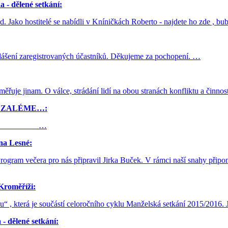
a - dělené setkání:
. Jako hostitelé se nabídli v Kníničkách Roberto - najdete ho zde , b
lášení zaregistrovaných účastníků. Děkujeme za pochopení. …
aměřuje jinam. O válce, strádání lidí na obou stranách konfliktu a či
UZALÉME…:
 Segal …
na Lesné:
 Program večera pro nás připravil Jirka Buček. V rámci naší snahy při
Kroměříži:
, která je součástí celoročního cyklu Manželská setkání 2015/2016. Je
 - dělené setkání: