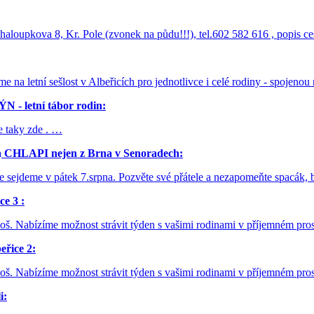
aloupkova 8, Kr. Pole (zvonek na půdu!!!), tel.602 582 616 , popis c
e na letní sešlost v Albeřicích pro jednotlivce i celé rodiny - spojen
 letní tábor rodin:
e taky zde . …
a
CHLAPI nejen z Brna v Senoradech:
se sejdeme v pátek 7.srpna. Pozvěte své přátele a nezapomeňte spacák,
e 3 :
noš. Nabízíme možnost strávit týden s vašimi rodinami v příjemném pros
řice 2:
noš. Nabízíme možnost strávit týden s vašimi rodinami v příjemném pros
i: