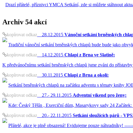
Drazí přátelé, příznivci YMCA Setkání, zde si můžete stáhnout akt
Archiv
54 akcí
kopírovat odkaz
28.12.2015
Vánoční setkání brněnských chla
Tradiční vánoční setkání brněnských chlapů bude bude jako obvyk
kopírovat odkaz
14.12.2015
Chlapi z Brna ve Slatině:
K předvánočnímu setkání brněnských chlapů jsme zváni do přístavby 
kopírovat odkaz
30.11.2015
Chlapi z Brna a okolí:
Setkání brněnských chlapů na začátku adventu s tématy knihy JOB 
kopírovat odkaz
27.- 29.11.2015
Adventní víkend pro ženy:
Kde: Český Těšín , Exerciční dům, Masarykovy sady 24 Začátek:
kopírovat odkaz
20.- 22.11.2015
Setkání sloužících párů - VPS
Přátelé, akce je plně obsazená! Evidujeme pouze náhradníky! ---------------