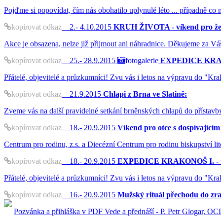
Pojďme si popovídat, čím nás obohatilo uplynulé léto ... případně co
kopírovat odkaz
2.- 4.10.2015
KRUH ŽIVOTA - víkend pro že
Akce je obsazena, nelze již přijmout ani náhradnice. Děkujeme za Vá
kopírovat odkaz
25.- 28.9.2015
fotogalerie
EXPEDICE KRAKON
Přátelé, objevitelé a průzkumníci! Zvu vás i letos na výpravu do "Kra
kopírovat odkaz
21.9.2015
Chlapi z Brna ve Slatině:
Zveme vás na další pravidelné setkání brněnských chlapů do přístavb
kopírovat odkaz
18.- 20.9.2015
Víkend pro otce s dospívajícím
Centrum pro rodinu, z.s. a Diecézní Centrum pro rodinu biskupství 
kopírovat odkaz
18.- 20.9.2015
EXPEDICE KRAKONOŠ I. - vík
Přátelé, objevitelé a průzkumníci! Zvu vás i letos na výpravu do "Kra
kopírovat odkaz
16.- 20.9.2015
Mužský rituál přechodu do zral
Pozvánka a přihláška v PDF Vede a přednáší - P. Petr Glogar, OC