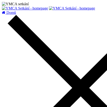
zatížení serveru
Domů