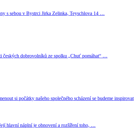
ubny s sebou v Bystrci Jirka Zelinka, Teyschlova 14 …
nnosti českých dobrovolníků ze spolku „Chuť pomáhat“ …
pomenout si počátky našeho společného scházení se budeme inspirovat
jí hlavní náplní je obnovení a rozšíření toho, …