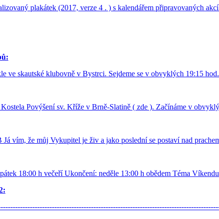
ualizovaný plakátek (2017, verze 4 . ) s kalendářem připravovaných ak
pů:
le ve skautské klubovně v Bystrci. Sejdeme se v obvyklých 19:15 hod.
Kostela Povýšení sv. Kříže v Brně-Slatině ( zde ). Začínáme v obvyk
Já vím, že můj Vykupitel je živ a jako poslední se postaví nad prach
 pátek 18:00 h večeří Ukončení: neděle 13:00 h obědem Téma Víkendu
2:
---------------------------------------------------------------------------------