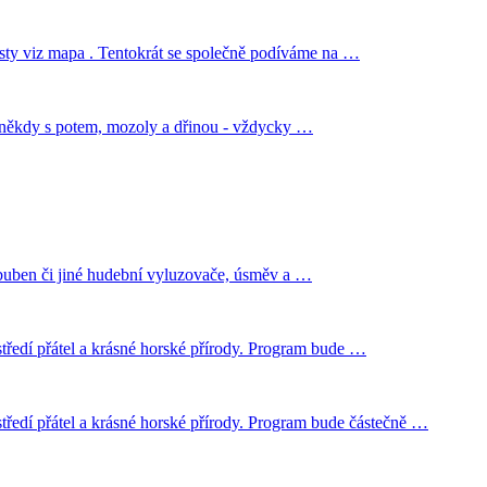
esty viz mapa . Tentokrát se společně podíváme na …
ou někdy s potem, mozoly a dřinou - vždycky …
 buben či jiné hudební vyluzovače, úsměv a …
tředí přátel a krásné horské přírody. Program bude …
tředí přátel a krásné horské přírody. Program bude částečně …