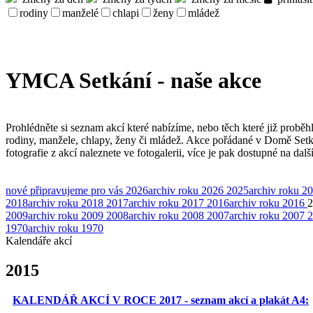
rodiny
manželé
chlapi
ženy
mládež
YMCA Setkání - naše akce
Prohlédněte si seznam akcí které nabízíme, nebo těch které již proběh
rodiny, manžele, chlapy, ženy či mládež. Akce pořádané v Domě Set
fotografie z akcí naleznete ve fotogalerii, více je pak dostupné na dal
nové
připravujeme pro vás
2026
archiv roku 2026
2025
archiv roku 2
2018
archiv roku 2018
2017
archiv roku 2017
2016
archiv roku 2016
2
2009
archiv roku 2009
2008
archiv roku 2008
2007
archiv roku 2007
2
1970
archiv roku 1970
Kalendáře akcí
2015
KALENDÁŘ AKCÍ V ROCE 2017 - seznam akcí a plakát A4: