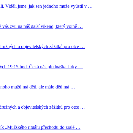
li. Viděli jsme, jak sen jednoho muže vyústil v …
 vás zvu na náš další víkend, který volně …
rodružných a objevitelských zážitků pro otce …
klých 19:15 hod. Čeká nás přednáška Jirky …
„Mnoho mužů má děti, ale málo dětí má …
rodružných a objevitelských zážitků pro otce …
ník „Mužského rituálu přechodu do zralé …