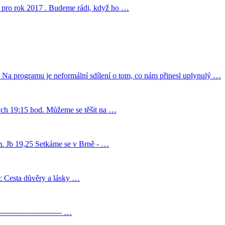
cí pro rok 2017 . Budeme rádi, když ho …
 Na programu je neformální sdílení o tom, co nám přinesl uplynulý …
lých 19:15 hod. Můžeme se těšit na …
em. Jb 19,25 Setkáme se v Brně - …
: Cesta důvěry a lásky …
------------------------ …