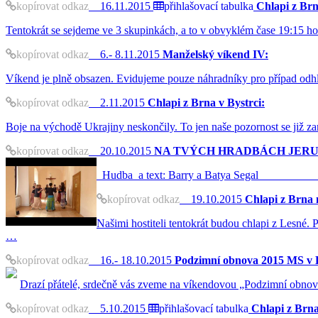
kopírovat odkaz
16.11.2015
přihlašovací tabulka
Chlapi z Brn
Tentokrát se sejdeme ve 3 skupinkách, a to v obvyklém čase 19:15 hod
kopírovat odkaz
6.- 8.11.2015
Manželský víkend IV:
Víkend je plně obsazen. Evidujeme pouze náhradníky pro případ odh
kopírovat odkaz
2.11.2015
Chlapi z Brna v Bystrci:
Boje na východě Ukrajiny neskončily. To jen naše pozornost se již z
kopírovat odkaz
20.10.2015
NA TVÝCH HRADBÁCH JER
Hudba a text: Barry a Batya
kopírovat odkaz
19.10.2015
Chlapi z Brna 
Našimi hostiteli tentokrát budou chlapi z Lesné.
…
kopírovat odkaz
16.- 18.10.2015
Podzimní obnova 2015 MS v 
Drazí přátelé, srdečně vás zveme na víkendovou „Podzimní obnovu“ 
kopírovat odkaz
5.10.2015
přihlašovací tabulka
Chlapi z Brna