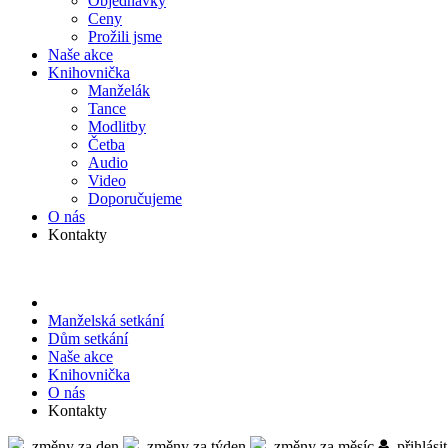
Objed­návky
Ceny
Prožili jsme
Naše akce
Knihov­nička
Manželák
Tance
Modlitby
Četba
Audio
Video
Doporu­čujeme
O nás
Kontakty
Manželská setkání
Dům setkání
Naše akce
Knihov­nička
O nás
Kontakty
změny za den
změny za týden
změny za měsíc
přihlásit