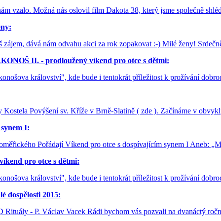
 nám vzalo. Možná nás oslovil film Dakota 38, který jsme společně shléd
ny:
š zájem, dává nám odvahu akci za rok zopakovat :-) Milé ženy! Srdečně
OŠ II. - prodloužený víkend pro otce s dětmi:
konošova království", kde bude i tentokrát příležitost k prožívání dob
y Kostela Povýšení sv. Kříže v Brně-Slatině ( zde ). Začínáme v obvy
 synem I:
litoměřického Pořádají Víkend pro otce s dospívajícím synem I Aneb: 
end pro otce s dětmi:
konošova království", kde bude i tentokrát příležitost k prožívání dob
é dospělosti 2015:
D Rituály - P. Václav Vacek Rádi bychom vás pozvali na dvanáctý roč