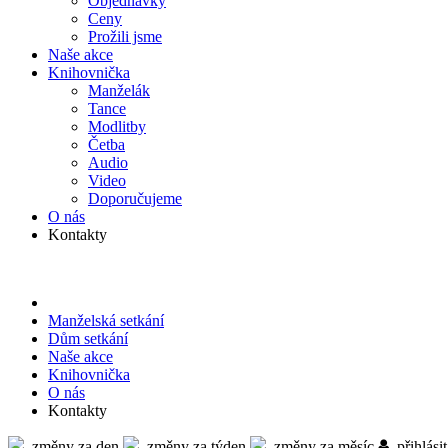
Objed­návky
Ceny
Prožili jsme
Naše akce
Knihov­nička
Manželák
Tance
Modlitby
Četba
Audio
Video
Doporu­čujeme
O nás
Kontakty
Manželská setkání
Dům setkání
Naše akce
Knihov­nička
O nás
Kontakty
změny za den
změny za týden
změny za měsíc
přihlásit