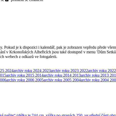
ly. Pokud je k dispozici i kalendář, pak je zobrazen vepředu přede všem
kání v Krkonošských Albeřicích jsou také dostupné v menu 'Dům Setká
ších webech z odkazů ve fotogalerii.
025
2024
archiv roku 2024
2023
archiv roku 2023
2022
archiv roku 2022
015
archiv roku 2015
2014
archiv roku 2014
2013
archiv roku 2013
201
006
archiv roku 2006
2005
archiv roku 2005
2004
archiv roku 2004
200
ké pašije“ (délka je 744 cm, výška po stranách 250, ve střední části 