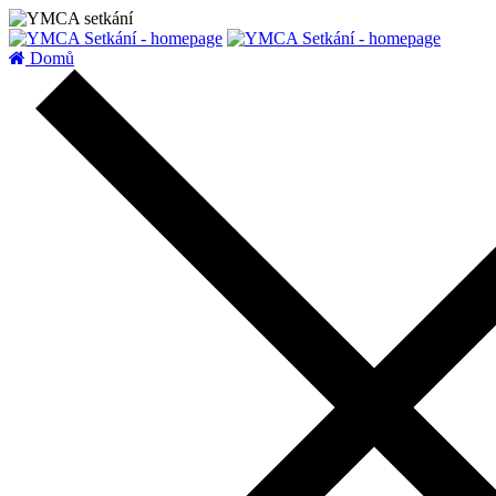
zatížení serveru
Domů