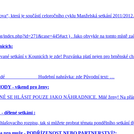
“, která je součástí celoročního cyklu Manželská setkání 2011/2012. J
.org/index.php?id=271&case=445#act ) . Jako obvykle na tomto místě z
nicích:
ané setkání v Kounicích je zde! Pozvánka platí nejen pro brněnské chla
iánští židé Hudební nahrávka: zde Původní text: …
Y - víkend pro ženy:
HLÁSIT POUZE JAKO NÁHRADNICE. Milé ženy! Na přání řady z vá
- dělené setkání :
lašovacího rozpisu, tak si můžete probrat témata pondělního setkání tř
ova pro muže - PODŘÍZENOST NEBO PARTNERSTVÍ?: