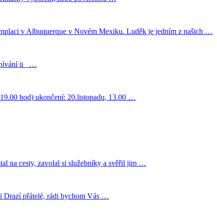
ntemplaci v Albuquerque v Novém Mexiku. Luděk je jedním z našich …
 zpívání ü …
0-19.00 hod) ukončení: 20.listopadu, 13.00 …
l na cesty, zavolal si služebníky a svěřil jim …
i Drazí přátelé, rádi bychom Vás …