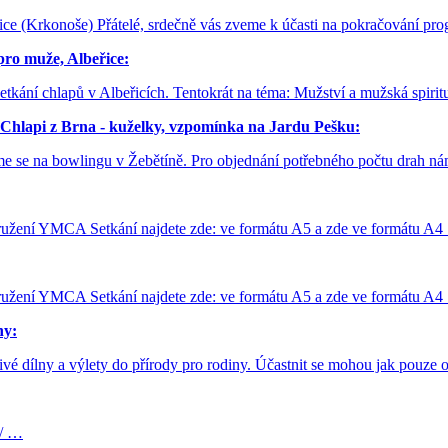
beřice (Krkonoše) Přátelé, srdečně vás zveme k účasti na pokračování 
 muže, Albeřice:
é setkání chlapů v Albeřicích. Tentokrát na téma: Mužství a mužská spi
Chlapi z Brna - kuželky, vzpomínka na Jardu Pešku:
deme se na bowlingu v Žebětíně. Pro objednání potřebného počtu drah n
žení YMCA Setkání najdete zde: ve formátu A5 a zde ve formátu A4
žení YMCA Setkání najdete zde: ve formátu A5 a zde ve formátu A4
ny:
vé dílny a výlety do přírody pro rodiny. Účastnit se mohou jak pouze 
z/ …