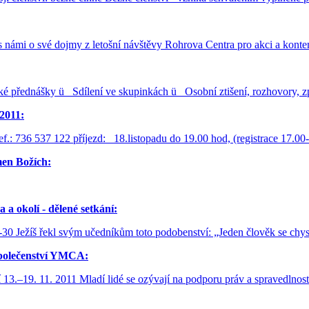
 s námi o své dojmy z letošní návštěvy Rohrova Centra pro akci a ko
ké přednášky ü Sdílení ve skupinkách ü Osobní ztišení, rozhovory,
2011:
ef.: 736 537 122 příjezd: 18.listopadu do 19.00 hod, (registrace 17.0
men Božích:
 a okolí - dělené setkání:
30 Ježíš řekl svým učedníkům toto podobenství: „Jeden člověk se chysta
společenství YMCA:
–19. 11. 2011 Mladí lidé se ozývají na podporu práv a spravedlnost