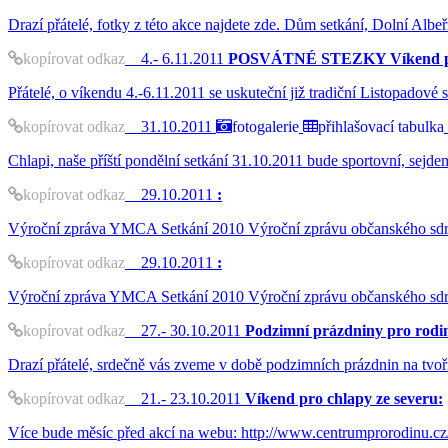
Drazí přátelé, fotky z této akce najdete zde. Dům setkání, Dolní Al
kopírovat odkaz
4.- 6.11.2011
POSVÁTNÉ STEZKY Víkend pro
Přátelé, o víkendu 4.-6.11.2011 se uskuteční již tradiční Listopadov
kopírovat odkaz
31.10.2011
fotogalerie
přihlašovací tabulka
Chlapi, naše příští pondělní setkání 31.10.2011 bude sportovní, sej
kopírovat odkaz
29.10.2011
:
Výroční zpráva YMCA Setkání 2010 Výroční zprávu občanského sdru
kopírovat odkaz
29.10.2011
:
Výroční zpráva YMCA Setkání 2010 Výroční zprávu občanského sdru
kopírovat odkaz
27.- 30.10.2011
Podzimní prázdniny pro rodi
Drazí přátelé, srdečně vás zveme v době podzimních prázdnin na tvoři
kopírovat odkaz
21.- 23.10.2011
Víkend pro chlapy ze severu:
Více bude měsíc před akcí na webu: http://www.centrumprorodinu.c