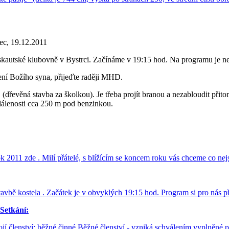
c, 19.12.2011
kautské klubovně v Bystrci. Začínáme v 19:15 hod. Na programu je nef
zení Božího syna, přijeďte raději MHD.
 (dřevěná stavba za školkou). Je třeba projít branou a nezabloudit při
dálenosti cca 250 m pod benzinkou.
k 2011 zde . Milí přátelé, s blížícím se koncem roku vás chceme co nej
tavbě kostela . Začátek je v obvyklých 19:15 hod. Program si pro nás p
Setkání:
jí členství: běžné činné Běžné členství - vzniká schválením vyplněné