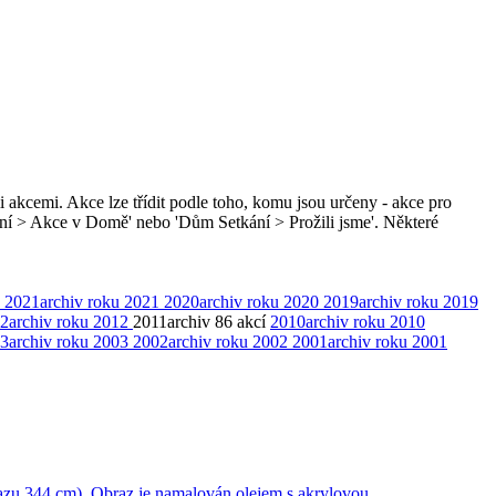
i akcemi. Akce lze třídit podle toho, komu jsou určeny - akce pro
ní > Akce v Domě' nebo 'Dům Setkání > Prožili jsme'. Některé
2021
archiv roku 2021
2020
archiv roku 2020
2019
archiv roku 2019
2
archiv roku 2012
2011
archiv
86 akcí
2010
archiv roku 2010
3
archiv roku 2003
2002
archiv roku 2002
2001
archiv roku 2001
obrazu 344 cm). Obraz je namalován olejem s akrylovou …