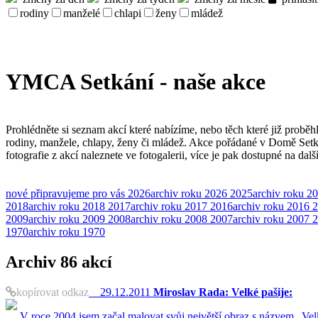
rodiny
manželé
chlapi
ženy
mládež
YMCA Setkání - naše akce
Prohlédněte si seznam akcí které nabízíme, nebo těch které již proběh
rodiny, manžele, chlapy, ženy či mládež. Akce pořádané v Domě Set
fotografie z akcí naleznete ve fotogalerii, více je pak dostupné na dal
nové
připravujeme pro vás
2026
archiv roku 2026
2025
archiv roku 2
2018
archiv roku 2018
2017
archiv roku 2017
2016
archiv roku 2016
2
2009
archiv roku 2009
2008
archiv roku 2008
2007
archiv roku 2007
2
1970
archiv roku 1970
Archiv
86 akcí
kopírovat odkaz
29.12.2011
Miroslav Rada: Velké pašije:
V roce 2004 jsem začal malovat svůj největší obraz s názvem „Vel