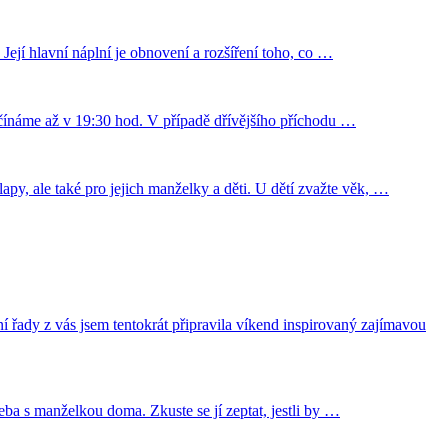
ejí hlavní náplní je obnovení a rozšíření toho, co …
ačínáme až v 19:30 hod. V případě dřívějšího příchodu …
py, ale také pro jejich manželky a děti. U dětí zvažte věk, …
s jsem tentokrát připravila víkend inspirovaný zajímavou
eba s manželkou doma. Zkuste se jí zeptat, jestli by …