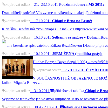
kopírovat odkaz
21.- 23.10.2011
Podzimní obnova MS 2011:
Drazí přátelé, srdečně Vás zveme na víkendovou akci „Podzimní obnova
kopírovat odkaz
17.10.2011
Chlapi z Brna na Lesné:
K dalšímu setkání nás zvou chlapi z Lesné ( viz http://www.setkani
kopírovat odkaz
16.10.2011
Setkání v synagoze v Dolních Kou
... a beseda se spisovatelkou Erikou Bezdíčkovou Dlouho připravov
kopírovat odkaz
10.10.2011
JSEM ŽENA (modlitba gesty):
Hudba: Barry a Batya Segal (1993) – mes
kopírovat odkaz
7.- 9.10.2011
ČTYŘI DOHOD
V SOUČASNOSTI JIŽ OBSAZENO. JE MOŽNÉ SE 
knihou Miguela Ruize: …
kopírovat odkaz
3.10.2011
přihlašovací tabulka
Chlapi z Brna 
Sejdeme se tentokráte jen ve dvou skupinách. Kdo se nevejdete do přih
kopírovat odkaz
30.9.- 2.10.2011
fotogalerie
Duchovní obn