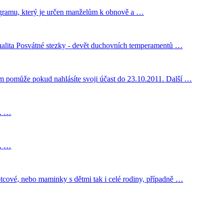
programu, který je určen manželům k obnově a …
ritualita Posvátné stezky - devět duchovních temperamentů …
ám pomůže pokud nahlásíte svoji účast do 23.10.2011. Další …
 . …
 . …
otcové, nebo maminky s dětmi tak i celé rodiny, případně …