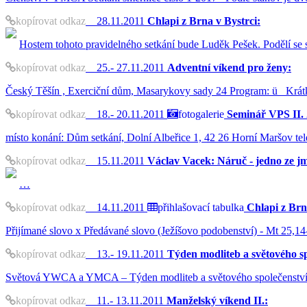
kopírovat odkaz
28.11.2011
Chlapi z Brna v Bystrci:
Hostem tohoto pravidelného setkání bude Luděk Pešek. Podělí se
kopírovat odkaz
25.- 27.11.2011
Adventní víkend pro ženy:
Český Těšín , Exerciční dům, Masarykovy sady 24 Program: ü Krát
kopírovat odkaz
18.- 20.11.2011
fotogalerie
Seminář VPS II. 
místo konání: Dům setkání, Dolní Albeřice 1, 42 26 Horní Maršov tel
kopírovat odkaz
15.11.2011
Václav Vacek: Náruč - jedno ze j
…
kopírovat odkaz
14.11.2011
přihlašovací tabulka
Chlapi z Brna
Přijímané slovo x Předávané slovo (Ježíšovo podobenství) - Mt 25,14-
kopírovat odkaz
13.- 19.11.2011
Týden modliteb a světového 
Světová YWCA a YMCA – Týden modliteb a světového společenství 13.
kopírovat odkaz
11.- 13.11.2011
Manželský víkend II.: