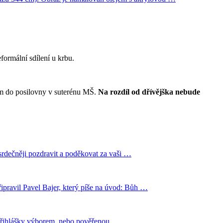
ormální sdílení u krbu.
tom do posilovny v suterénu MŠ.
Na rozdíl od dřívějška nebude
srdečněji pozdravit a poděkovat za vaši …
řipravil Pavel Bajer, který píše na úvod: Bůh …
 přihlášky výborem, nebo pověřenou …