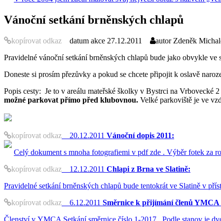
Vánoční setkání brněnských chlapů
kopírovat odkaz
datum akce
27.12.2011
autor
Zdeněk Michale
Pravidelné vánoční setkání brněnských chlapů bude jako obvykle ve s
Doneste si prosím přezůvky a pokud se chcete připojit k oslavě naro
Popis cesty: Je to v areálu mateřské školky v Bystrci na Vrbovecké 2
možné parkovat přímo před klubovnou.
Velké parkoviště je ve vz
kopírovat odkaz
20.12.2011
Vánoční dopis 2011:
Celý dokument s mnoha fotografiemi v pdf zde . Výběr fotek za ro
kopírovat odkaz
12.12.2011
Chlapi z Brna ve Slatině:
Pravidelné setkání brněnských chlapů bude tentokrát ve Slatině v přís
kopírovat odkaz
6.12.2011
Směrnice k přijímání členů YMCA 
Členství v YMCA Setkání směrnice číslo 1-2017 Podle stanov je dvo