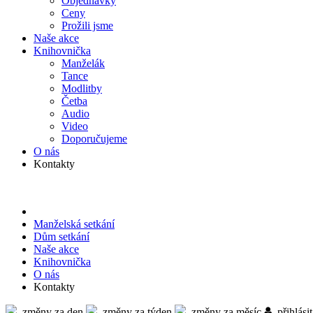
Objed­návky
Ceny
Prožili jsme
Naše akce
Knihov­nička
Manželák
Tance
Modlitby
Četba
Audio
Video
Doporu­čujeme
O nás
Kontakty
Manželská setkání
Dům setkání
Naše akce
Knihov­nička
O nás
Kontakty
změny za den
změny za týden
změny za měsíc
přihlásit