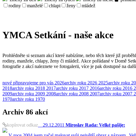
rodiny
manželé
chlapi
ženy
mládež
YMCA Setkání - naše akce
Prohlédněte si seznam akcí které nabízíme, nebo těch které již proběh
rodiny, manžele, chlapy, ženy či mládež. Akce pořádané v Domě Set
fotografie z akcí naleznete ve fotogalerii, více je pak dostupné na dal
nové
připravujeme pro vás
2026
archiv roku 2026
2025
archiv roku 2
2018
archiv roku 2018
2017
archiv roku 2017
2016
archiv roku 2016
2
2009
archiv roku 2009
2008
archiv roku 2008
2007
archiv roku 2007
2
1970
archiv roku 1970
Archiv
86 akcí
kopírovat odkaz
29.12.2011
Miroslav Rada: Velké pašije:
V roce 2004 jsem začal malovat svůj největší obraz s názvem „Vel