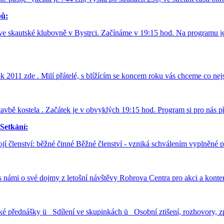
pů:
ve skautské klubovně v Bystrci. Začínáme v 19:15 hod. Na programu je
k 2011 zde . Milí přátelé, s blížícím se koncem roku vás chceme co nej
tavbě kostela . Začátek je v obvyklých 19:15 hod. Program si pro nás p
Setkání:
jí členství: běžné činné Běžné členství - vzniká schválením vyplněné
 s námi o své dojmy z letošní návštěvy Rohrova Centra pro akci a ko
ké přednášky ü Sdílení ve skupinkách ü Osobní ztišení, rozhovory,