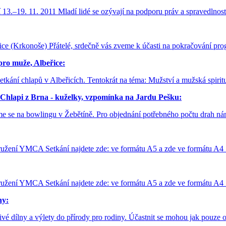
–19. 11. 2011 Mladí lidé se ozývají na podporu práv a spravedlnost
beřice (Krkonoše) Přátelé, srdečně vás zveme k účasti na pokračování 
 muže, Albeřice:
é setkání chlapů v Albeřicích. Tentokrát na téma: Mužství a mužská spi
Chlapi z Brna - kuželky, vzpomínka na Jardu Pešku:
deme se na bowlingu v Žebětíně. Pro objednání potřebného počtu drah n
žení YMCA Setkání najdete zde: ve formátu A5 a zde ve formátu A4
žení YMCA Setkání najdete zde: ve formátu A5 a zde ve formátu A4
ny:
vé dílny a výlety do přírody pro rodiny. Účastnit se mohou jak pouze 