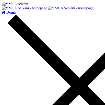
zatížení serveru
Domů