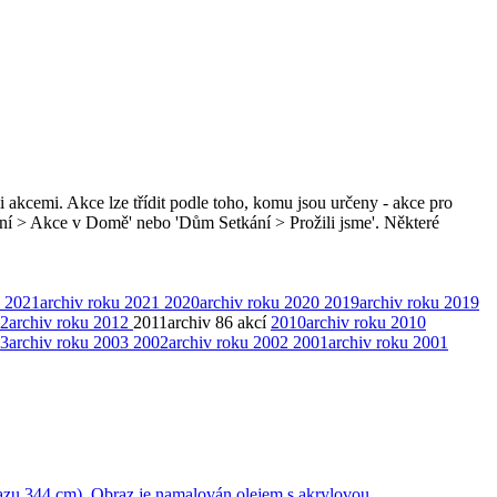
i akcemi. Akce lze třídit podle toho, komu jsou určeny - akce pro
ní > Akce v Domě' nebo 'Dům Setkání > Prožili jsme'. Některé
2021
archiv roku 2021
2020
archiv roku 2020
2019
archiv roku 2019
2
archiv roku 2012
2011
archiv
86 akcí
2010
archiv roku 2010
3
archiv roku 2003
2002
archiv roku 2002
2001
archiv roku 2001
obrazu 344 cm). Obraz je namalován olejem s akrylovou …