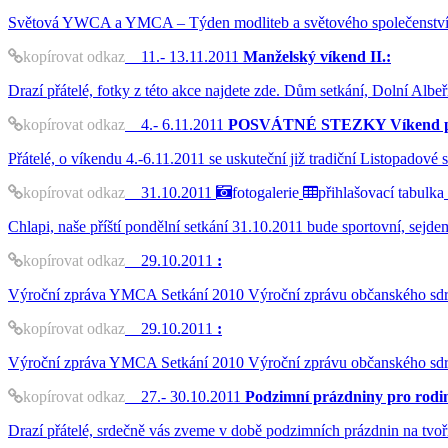
Světová YWCA a YMCA – Týden modliteb a světového společenství 13.
kopírovat odkaz
11.- 13.11.2011
Manželský víkend II.:
Drazí přátelé, fotky z této akce najdete zde. Dům setkání, Dolní Al
kopírovat odkaz
4.- 6.11.2011
POSVÁTNÉ STEZKY Víkend pro
Přátelé, o víkendu 4.-6.11.2011 se uskuteční již tradiční Listopadov
kopírovat odkaz
31.10.2011
fotogalerie
přihlašovací tabulka
Chlapi, naše příští pondělní setkání 31.10.2011 bude sportovní, sej
kopírovat odkaz
29.10.2011
:
Výroční zpráva YMCA Setkání 2010 Výroční zprávu občanského sdru
kopírovat odkaz
29.10.2011
:
Výroční zpráva YMCA Setkání 2010 Výroční zprávu občanského sdru
kopírovat odkaz
27.- 30.10.2011
Podzimní prázdniny pro rodi
Drazí přátelé, srdečně vás zveme v době podzimních prázdnin na tvoři