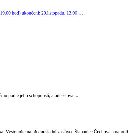
0-19.00 hod) ukončení: 20.listopadu, 13.00 …
dému podle jeho schopností, a odcestoval...
ská. Vystoupíte na předposlední zastávce Šlapanice Čechova a naproti