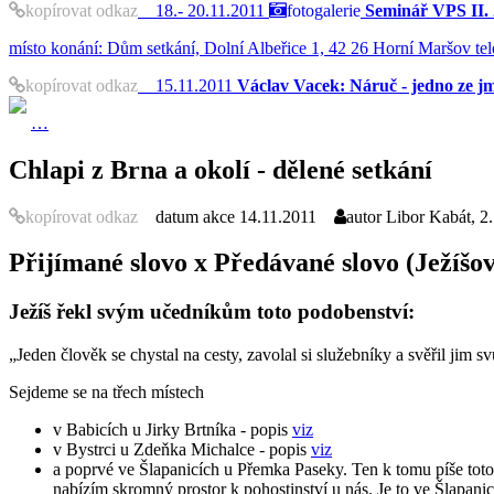
kopírovat odkaz
18.- 20.11.2011
fotogalerie
Seminář VPS II. 
místo konání: Dům setkání, Dolní Albeřice 1, 42 26 Horní Maršov tel
kopírovat odkaz
15.11.2011
Václav Vacek: Náruč - jedno ze j
…
Chlapi z Brna a okolí - dělené setkání
kopírovat odkaz
datum akce
14.11.2011
autor
Libor Kabát, 2
Přijímané slovo x Předávané slovo (Ježíšo
Ježíš řekl svým učedníkům toto podobenství:
„Jeden člověk se chystal na cesty, zavolal si služebníky a svěřil jim 
Sejdeme se na třech místech
v Babicích u Jirky Brtníka - popis
viz
v Bystrci u Zdeňka Michalce - popis
viz
a poprvé ve Šlapanicích u Přemka Paseky. Ten k tomu píše toto
nabízím skromný prostor k pohostinství u nás. Je to ve Šlapani