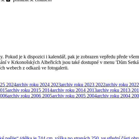
ly. Pokud je k dispozici i kalendář, pak je zobrazen vepředu přede všem
kání v Krkonošských Albeřicích jsou také dostupné v menu 'Dům Setká
ších webech z odkazů ve fotogalerii.
025
2024
archiv roku 2024
2023
archiv roku 2023
2022
archiv roku 2022
015
archiv roku 2015
2014
archiv roku 2014
2013
archiv roku 2013
201
006
archiv roku 2006
2005
archiv roku 2005
2004
archiv roku 2004
200
ké pašije“ (délka je 744 cm, výška po stranách 250, ve střední části 