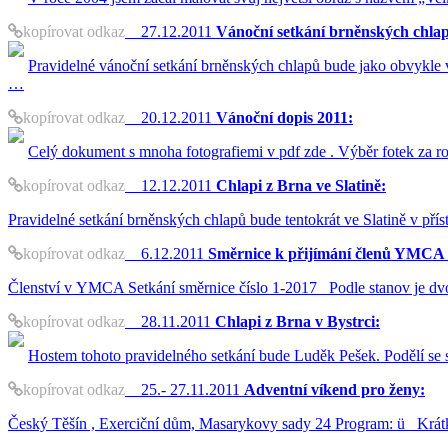
kopírovat odkaz
27.12.2011
Vánoční setkání brněnských chla
Pravidelné vánoční setkání brněnských chlapů bude jako obvykle 
…
kopírovat odkaz
20.12.2011
Vánoční dopis 2011:
Celý dokument s mnoha fotografiemi v pdf zde . Výběr fotek za ro
kopírovat odkaz
12.12.2011
Chlapi z Brna ve Slatině:
Pravidelné setkání brněnských chlapů bude tentokrát ve Slatině v přís
kopírovat odkaz
6.12.2011
Směrnice k přijímání členů YMCA 
Členství v YMCA Setkání směrnice číslo 1-2017 Podle stanov je dvo
kopírovat odkaz
28.11.2011
Chlapi z Brna v Bystrci:
Hostem tohoto pravidelného setkání bude Luděk Pešek. Podělí se
kopírovat odkaz
25.- 27.11.2011
Adventní víkend pro ženy:
Český Těšín , Exerciční dům, Masarykovy sady 24 Program: ü Krát