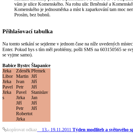
vám je ulice Komenského. Na rohu ulic Brněnské a Komenského j
Komenského je jednosměrka a míst k zaparkování tam moc není- 
Prosím, bez bubnů.
Přihlašovací tabulka
Enter. Pokud bys s tím měl problémy, pošli SMS na 603150565 se svým jménem a názvem skupiny (ale napřed to zkus tady a teď). Pokud se chceš p
se vyjme samo).
Babice
Bystrc
Šlapanice
Jirka
Zdeněk
Přemek
Libor
Martin
Jiří
Jirka
Ivan
Jiří
Pavel
Petr
Jiří
Jirka
Pavel
Stanislav
s
Jirka
Jan
Jiří
Jiří
Petr
Jiří
Roberto
t
Jirka
kopírovat odkaz
13.- 19.11.2011
Týden modliteb a světového 