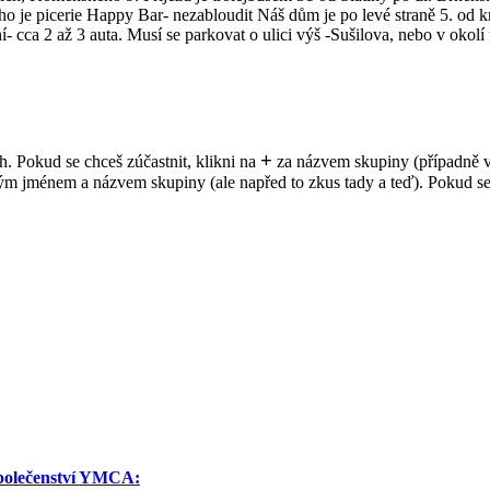
e picerie Happy Bar- nezabloudit Náš dům je po levé straně 5. od kraj
cca 2 až 3 auta. Musí se parkovat o ulici výš -Sušilova, nebo v okolí
+
Na tomto setkání se sejdeme v jednom čase na níže uvedených místech. Pokud se chceš zúčastnit, klikni na
za názvem skupiny (případně vyplň
řeřadit do jiné skupiny, napiš svoje jméno do ní (z té původní
společenství YMCA: