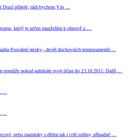
i Drazí přátelé, rádi bychom Vás …
programu, který je určen manželům k obnově a …
ritualita Posvátné stezky - devět duchovních temperamentů …
ám pomůže pokud nahlásíte svoji účast do 23.10.2011. Další …
 . …
 . …
otcové, nebo maminky s dětmi tak i celé rodiny, případně …