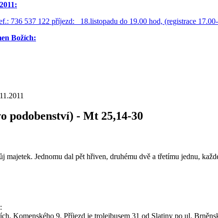
2011:
ef.: 736 537 122 příjezd: 18.listopadu do 19.00 hod, (registrace 17.0
men Božích:
.11.2011
vo podobenství) - Mt 25,14-30
svůj majetek. Jednomu dal pět hřiven, druhému dvě a tře­tímu jednu, kaž
:
cích, Komenského 9. Příjezd je trolejbusem 31 od Slatiny po ul. Brněn