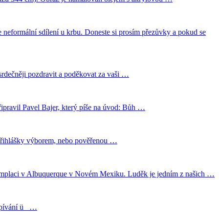
 neformální sdílení u krbu. Doneste si prosím přezůvky a pokud se
srdečněji pozdravit a poděkovat za vaši …
řipravil Pavel Bajer, který píše na úvod: Bůh …
 přihlášky výborem, nebo pověřenou …
ntemplaci v Albuquerque v Novém Mexiku. Luděk je jedním z našich …
 zpívání ü …