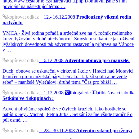
http://www.cestabrno.cz/marekvacha.php Domluvili jsme s ním
povídání na následující téma: …
kopírovat odkaz
12.- 16.12.2008
Prodloužený víkend rodin
na lyžích:
YMCA - Živá rodina pořádá a srdečně zve na 4. ročník rodinného
kurzu lyžování v době předvánoční. Smyslem setkání je jak oživení
lyžařských dovedností tak adventní zastavení a příprava na Vánoce
v …
kopírovat odkaz
6.12.2008
Adventní obnova pro manžele:
Duch. obnova se uskuteční v církevní škole v Hradci nad Moravicí.
Je určena pro manželské páry. Témata: "Jak žít spolu a ne vedle
sebe" – manželé Vyleťalovi, druhé téma "Čas pro bližší …
kopírovat odkaz
1.12.2008
fotogalerie
přihlašovací tabulka
Setkání ve 4 skupinách :
Advent přivítáme společně ve čtyřech kruzích. Jako hostitelé se
nabídli: Sey , Michal , Petr a Jirka . Setkání začne všude tradičně o
půl osmé. …
kopírovat odkaz
28.- 30.11.2008
Adventní víkend pro ženy: