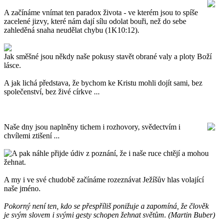
A začínáme vnímat ten paradox života - ve kterém jsou to spíše
zacelené jizvy, které nám dají sílu odolat bouři, než do sebe
zahleděná snaha neudělat chybu (1K10:12).
Jak směšné jsou někdy naše pokusy stavět obrané valy a ploty Boží
lásce.
A jak lichá představa, že bychom ke Kristu mohli dojít sami, bez
společenství, bez živé církve ...
Naše dny jsou naplněny tichem i rozhovory, svědectvím i
chvílemi ztišení ...
A pak náhle přijde údiv z poznání, že i naše ruce chtějí a mohou
žehnat.
A my i ve své chudobě začínáme rozeznávat Ježíšův hlas volající
naše jméno.
Pokorný není ten, kdo se přespříliš ponižuje a zapomíná, že člověk
je svým slovem i svými gesty schopen žehnat světům. (Martin Buber)