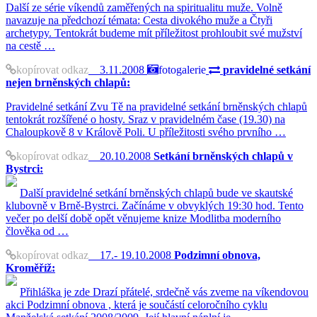
Další ze série víkendů zaměřených na spiritualitu muže. Volně
navazuje na předchozí témata: Cesta divokého muže a Čtyři
archetypy. Tentokrát budeme mít příležitost prohloubit své mužství
na cestě …
kopírovat odkaz
3.11.2008
fotogalerie
pravidelné setkání
nejen brněnských chlapů:
Pravidelné setkání Zvu Tě na pravidelné setkání brněnských chlapů
tentokrát rozšířené o hosty. Sraz v pravidelném čase (19.30) na
Chaloupkově 8 v Králově Poli. U příležitosti svého prvního …
kopírovat odkaz
20.10.2008
Setkání brněnských chlapů v
Bystrci:
Další pravidelné setkání brněnských chlapů bude ve skautské
klubovně v Brně-Bystrci. Začínáme v obvyklých 19:30 hod. Tento
večer po delší době opět věnujeme knize Modlitba moderního
člověka od …
kopírovat odkaz
17.- 19.10.2008
Podzimní obnova,
Kroměříž:
Přihláška je zde Drazí přátelé, srdečně vás zveme na víkendovou
akci Podzimní obnova , která je součástí celoročního cyklu