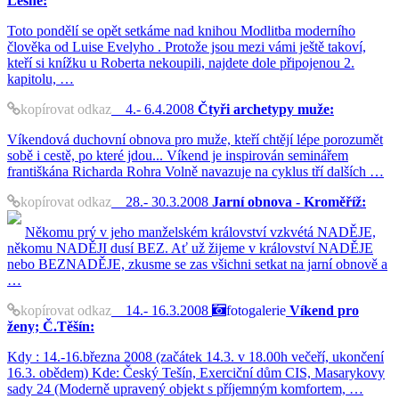
Lesné:
Toto pondělí se opět setkáme nad knihou Modlitba moderního
člověka od Luise Evelyho . Protože jsou mezi vámi ještě takoví,
kteří si knížku u Roberta nekoupili, najdete dole připojenou 2.
kapitolu, …
kopírovat odkaz
4.- 6.4.2008
Čtyři archetypy muže:
Víkendová duchovní obnova pro muže, kteří chtějí lépe porozumět
sobě i cestě, po které jdou... Víkend je inspirován seminářem
františkána Richarda Rohra Volně navazuje na cyklus tří dalších …
kopírovat odkaz
28.- 30.3.2008
Jarní obnova - Kroměříž:
Někomu prý v jeho manželském království vzkvétá NADĚJE,
někomu NADĚJI dusí BEZ. Ať už žijeme v království NADĚJE
nebo BEZNADĚJE, zkusme se zas všichni setkat na jarní obnově a
…
kopírovat odkaz
14.- 16.3.2008
fotogalerie
Víkend pro
ženy; Č.Těšín:
Kdy : 14.-16.března 2008 (začátek 14.3. v 18.00h večeří, ukončení
16.3. obědem) Kde: Český Tešín, Exerciční dům CIS, Masarykovy
sady 24 (Moderně upravený objekt s příjemným komfortem, …