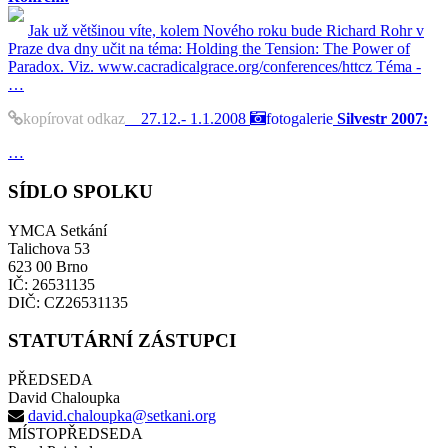
Jak už většinou víte, kolem Nového roku bude Richard Rohr v
Praze dva dny učit na téma: Holding the Tension: The Power of
Paradox. Viz. www.cacradicalgrace.org/conferences/httcz Téma -
…
kopírovat odkaz
27.12.- 1.1.2008
fotogalerie
Silvestr 2007:
…
SÍDLO SPOLKU
YMCA Setkání
Talichova 53
623 00 Brno
IČ: 26531135
DIČ: CZ26531135
STATUTÁRNÍ ZÁSTUPCI
PŘEDSEDA
David Chaloupka
david.chaloupka@setkani.org
MÍSTOPŘEDSEDA