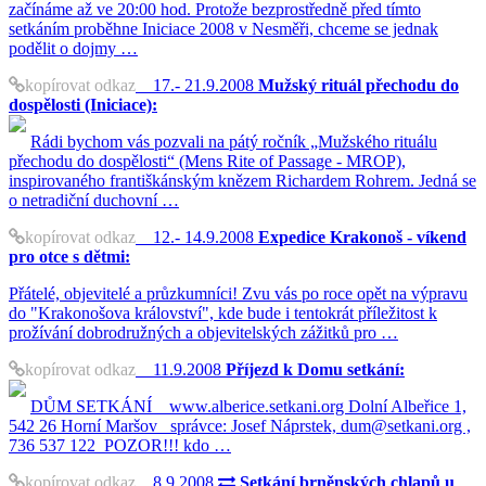
začínáme až ve 20:00 hod. Protože bezprostředně před tímto
setkáním proběhne Iniciace 2008 v Nesměři, chceme se jednak
podělit o dojmy …
kopírovat odkaz
17.- 21.9.2008
Mužský rituál přechodu do
dospělosti (Iniciace):
Rádi bychom vás pozvali na pátý ročník „Mužského rituálu
přechodu do dospělosti“ (Mens Rite of Passage - MROP),
inspirovaného františkánským knězem Richardem Rohrem. Jedná se
o netradiční duchovní …
kopírovat odkaz
12.- 14.9.2008
Expedice Krakonoš - víkend
pro otce s dětmi:
Přátelé, objevitelé a průzkumníci! Zvu vás po roce opět na výpravu
do "Krakonošova království", kde bude i tentokrát příležitost k
prožívání dobrodružných a objevitelských zážitků pro …
kopírovat odkaz
11.9.2008
Příjezd k Domu setkání:
DŮM SETKÁNÍ www.alberice.setkani.org Dolní Albeřice 1,
542 26 Horní Maršov správce: Josef Náprstek, dum@setkani.org ,
736 537 122 POZOR!!! kdo …
kopírovat odkaz
8.9.2008
Setkání brněnských chlapů u