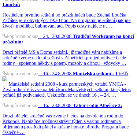
Loučků:
Hostitelem prvního setkání po prázdninách bude Zdenál Loučka.
Začátek je v obvyklých 19:30 hod. Na programu je sdílení (jak jde
život), modlitba, bubnování atd. Popis cesty najdete na …
kopírovat odkaz
24.- 30.8.2008
Tradiční Workcamp na konci
prázdnin:
Drazí přátelé MS a Domu setkání, již tradičně vám nabízíme a
srdečně zveme na letní sešlost v Albeřicích pro jednotlivce i celé
rodiny - spojenou někdy s potem, mozoly a dřinou - vždycky …
kopírovat odkaz
16.- 24.8.2008
Manželská setkání - Třešť:
Manželská setkání 2008 - kurz partnerských vztahů YMCA -
Živá rodina Vás zve na letní kurz Manželských setkání, který letos
pořádá již podvanácté. Uskuteční se ve dnech 16 . – 24. …
kopírovat odkaz
16.- 23.8.2008
Tábor rodin Albeřice 3:
Drazí přátelé, srdečně vás zveme i letos na dovolenou rodin do
Krkonoš. Nabízíme možnost strávit týden s vašimi rodinami v
příjemném prostředí přátel a krásné horské přírody. Program bude
částečně …