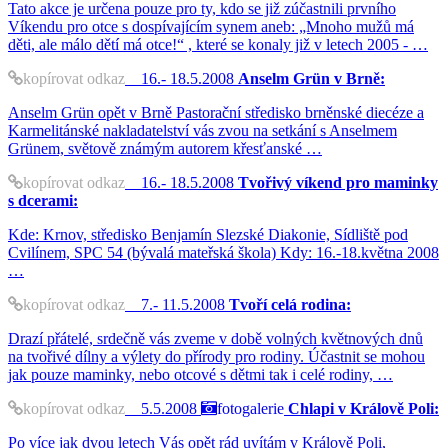
Tato akce je určena pouze pro ty, kdo se již zúčastnili prvního
Víkendu pro otce s dospívajícím synem aneb: „Mnoho mužů má
děti, ale málo dětí má otce!“ , které se konaly již v letech 2005 - …
kopírovat odkaz
16.- 18.5.2008
Anselm Grün v Brně:
Anselm Grün opět v Brně Pastorační středisko brněnské diecéze a
Karmelitánské nakladatelství vás zvou na setkání s Anselmem
Grünem, světově známým autorem křesťanské …
kopírovat odkaz
16.- 18.5.2008
Tvořivý víkend pro maminky
s dcerami:
Kde: Krnov, středisko Benjamín Slezské Diakonie, Sídliště pod
Cvilínem, SPC 54 (bývalá mateřská škola) Kdy: 16.-18.května 2008
…
kopírovat odkaz
7.- 11.5.2008
Tvoří celá rodina:
Drazí přátelé, srdečně vás zveme v době volných květnových dnů
na tvořivé dílny a výlety do přírody pro rodiny. Účastnit se mohou
jak pouze maminky, nebo otcové s dětmi tak i celé rodiny, …
kopírovat odkaz
5.5.2008
fotogalerie
Chlapi v Králově Poli:
Po více jak dvou letech Vás opět rád uvítám v Králově Poli,