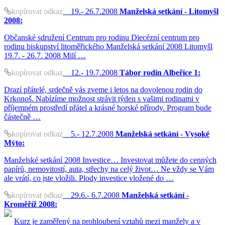
kopírovat odkaz
19.- 26.7.2008
Manželská setkání - Litomyšl
2008:
Občanské sdružení Centrum pro rodinu Diecézní centrum pro
rodinu biskupství litoměřického Manželská setkání 2008 Litomyšl
19.7. - 26.7. 2008 Milí …
kopírovat odkaz
12.- 19.7.2008
Tábor rodin Albeřice 1:
Drazí přátelé, srdečně vás zveme i letos na dovolenou rodin do
Krkonoš. Nabízíme možnost strávit týden s vašimi rodinami v
příjemném prostředí přátel a krásné horské přírody. Program bude
částečně …
kopírovat odkaz
5.- 12.7.2008
Manželská setkání - Vysoké
Mýto:
Manželské setkání 2008 Investice… Investovat můžete do cenných
papírů, nemovitostí, auta, střechy na celý život… Ne vždy se Vám
ale vrátí, co jste vložili. Plody investice vložené do …
kopírovat odkaz
29.6.- 6.7.2008
Manželská setkání -
Kroměříž 2008:
Kurz je zaměřený na prohloubení vztahů mezi manžely a v