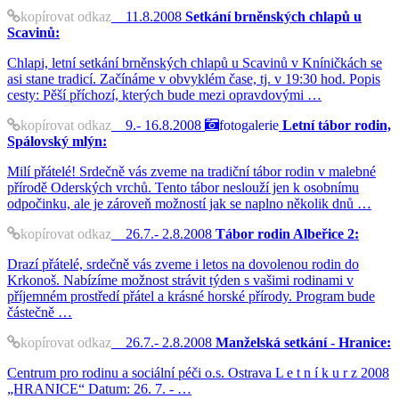
kopírovat odkaz
11.8.2008
Setkání brněnských chlapů u
Scavinů:
Chlapi, letní setkání brněnských chlapů u Scavinů v Kníničkách se
asi stane tradicí. Začínáme v obvyklém čase, tj. v 19:30 hod. Popis
cesty: Pěší příchozí, kterých bude mezi opravdovými …
kopírovat odkaz
9.- 16.8.2008
fotogalerie
Letní tábor rodin,
Spálovský mlýn:
Milí přátelé! Srdečně vás zveme na tradiční tábor rodin v malebné
přírodě Oderských vrchů. Tento tábor neslouží jen k osobnímu
odpočinku, ale je zároveň možností jak se naplno několik dnů …
kopírovat odkaz
26.7.- 2.8.2008
Tábor rodin Albeřice 2:
Drazí přátelé, srdečně vás zveme i letos na dovolenou rodin do
Krkonoš. Nabízíme možnost strávit týden s vašimi rodinami v
příjemném prostředí přátel a krásné horské přírody. Program bude
částečně …
kopírovat odkaz
26.7.- 2.8.2008
Manželská setkání - Hranice:
Centrum pro rodinu a sociální péči o.s. Ostrava L e t n í k u r z 2008
„HRANICE“ Datum: 26. 7. - …