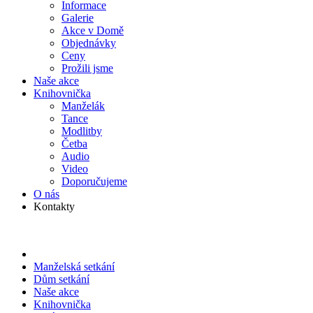
Informace
Galerie
Akce v Domě
Objed­návky
Ceny
Prožili jsme
Naše akce
Knihov­nička
Manželák
Tance
Modlitby
Četba
Audio
Video
Doporu­čujeme
O nás
Kontakty
Manželská setkání
Dům setkání
Naše akce
Knihov­nička