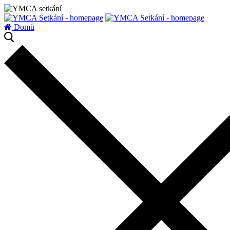
zatížení serveru
Domů