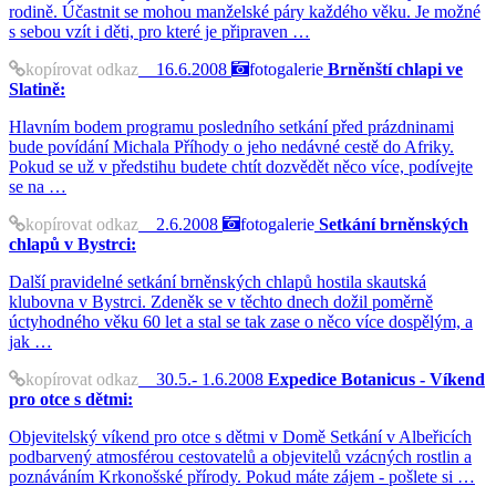
rodině. Účastnit se mohou manželské páry každého věku. Je možné
s sebou vzít i děti, pro které je připraven …
kopírovat odkaz
16.6.2008
fotogalerie
Brněnští chlapi ve
Slatině:
Hlavním bodem programu posledního setkání před prázdninami
bude povídání Michala Příhody o jeho nedávné cestě do Afriky.
Pokud se už v předstihu budete chtít dozvědět něco více, podívejte
se na …
kopírovat odkaz
2.6.2008
fotogalerie
Setkání brněnských
chlapů v Bystrci:
Další pravidelné setkání brněnských chlapů hostila skautská
klubovna v Bystrci. Zdeněk se v těchto dnech dožil poměrně
úctyhodného věku 60 let a stal se tak zase o něco více dospělým, a
jak …
kopírovat odkaz
30.5.- 1.6.2008
Expedice Botanicus - Víkend
pro otce s dětmi:
Objevitelský víkend pro otce s dětmi v Domě Setkání v Albeřicích
podbarvený atmosférou cestovatelů a objevitelů vzácných rostlin a
poznáváním Krkonošské přírody. Pokud máte zájem - pošlete si …