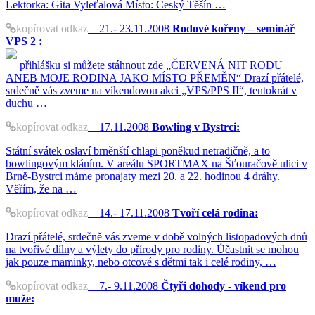
Lektorka: Gita Vyleťalová Místo: Český Těšín …
kopírovat odkaz
21.- 23.11.2008
Rodové kořeny – seminář
VPS 2 :
přihlášku si můžete stáhnout zde „ČERVENÁ NIT RODU
ANEB MOJE RODINA JAKO MÍSTO PŘEMĚN“ Drazí přátelé,
srdečně vás zveme na víkendovou akci „VPS/PPS II“, tentokrát v
duchu …
kopírovat odkaz
17.11.2008
Bowling v Bystrci:
Státní svátek oslaví brněnští chlapi poněkud netradičně, a to
bowlingovým kláním. V areálu SPORTMAX na Šťouračově ulici v
Brně-Bystrci máme pronajaty mezi 20. a 22. hodinou 4 dráhy.
Věřím, že na …
kopírovat odkaz
14.- 17.11.2008
Tvoří celá rodina:
Drazí přátelé, srdečně vás zveme v době volných listopadových dnů
na tvořivé dílny a výlety do přírody pro rodiny. Účastnit se mohou
jak pouze maminky, nebo otcové s dětmi tak i celé rodiny, …
kopírovat odkaz
7.- 9.11.2008
Čtyři dohody - víkend pro
muže: