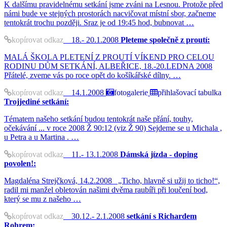
K dalšímu pravidelnému setkání jsme zváni na Lesnou. Protože před
námi bude ve stejných prostorách nacvičovat místní sbor, začneme
tentokrát trochu později. Sraz je od 19:45 hod, bubnovat …
kopírovat odkaz
18.- 20.1.2008
Pleteme společně z proutí:
MALÁ ŠKOLA PLETENÍ Z PROUTÍ VÍKEND PRO CELOU
RODINU DŮM SETKÁNÍ, ALBEŘICE, 18.-20.LEDNA 2008
Přátelé, zveme vás po roce opět do košíkářské dílny. …
kopírovat odkaz
14.1.2008
fotogalerie
přihlašovací tabulka
Trojjediné setkání:
Tématem našeho setkání budou tentokrát naše přání, touhy,
očekávání ... v roce 2008 Ž 90:12 (viz Ž 90) Sejdeme se u Michala ,
u Petra a u Martina . …
kopírovat odkaz
11.- 13.1.2008
Dámská jízda - doping
povolen!:
Magdaléna Strejčková, 14.2.2008 „Ticho, hlavně si užij to ticho!“,
radil mi manžel obletován našimi dvěma raubíři při loučení bod,
který se mu z našeho …
kopírovat odkaz
30.12.- 2.1.2008
setkání s Richardem
Rohrem: