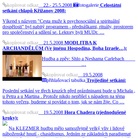
kopírovat odkaz
22.- 25.5.2008
fotogalerie
Celostátní
setkání chlapů Křižanov 2008:
Víkend s názvem "Cesta muže k psychosociální a spirituální
dospělosti" byl nabitý programem - přednáškami, rituály, prostorem
pro společenství a sdílení se. Lektory byli MUDr. …
kopírovat odkaz
21.5.2008
MODLITBA K
ARCHANDĚLŮM (Ve jménu Hospodina, Boha Izraele…):
Hudba a zpěv: Shlo a Neshama Carlebach
…
kopírovat odkaz
19.5.2008
přihlašovací tabulka
Trojjediné setkání:
Poslední setkání ve třech kruzích před prázdninami bude u Michala ,
u Petra a u Martina . Protože nikdo nepřišel s nápadem na téma
tohoto večera, budeme si povídat o tom, jak se nám žije. Co …
kopírovat odkaz
19.5.2008
Hora Chadera (zjednodušené
kroky):
Na KLEZMER hudbu mělo samozřejmě velký vliv i lidové
náboženské hnutí - chasidismus. Jedním ze základních paradigmat