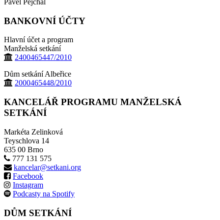
Pavel Pejchal
BANKOVNÍ ÚČTY
Hlavní účet a program
Manželská setkání
2400465447/2010
Dům setkání Albeřice
2000465448/2010
KANCELÁŘ PROGRAMU MANŽELSKÁ
SETKÁNÍ
Markéta Zelinková
Teyschlova 14
635 00 Brno
777 131 575
kancelar@setkani.org
Facebook
Instagram
Podcasty na Spotify
DŮM SETKÁNÍ