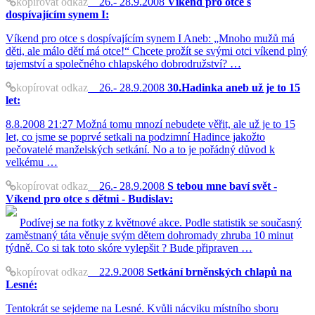
kopírovat odkaz
26.- 28.9.2008
Víkend pro otce s
dospívajícím synem I:
Víkend pro otce s dospívajícím synem I Aneb: „Mnoho mužů má
děti, ale málo dětí má otce!“ Chcete prožít se svými otci víkend plný
tajemství a společného chlapského dobrodružství? …
kopírovat odkaz
26.- 28.9.2008
30.Hadinka aneb už je to 15
let:
8.8.2008 21:27 Možná tomu mnozí nebudete věřit, ale už je to 15
let, co jsme se poprvé setkali na podzimní Hadince jakožto
pečovatelé manželských setkání. No a to je pořádný důvod k
velkému …
kopírovat odkaz
26.- 28.9.2008
S tebou mne baví svět -
Víkend pro otce s dětmi - Budislav:
Podívej se na fotky z květnové akce. Podle statistik se současný
zaměstnaný táta věnuje svým dětem dohromady zhruba 10 minut
týdně. Co si tak toto skóre vylepšit ? Bude připraven …
kopírovat odkaz
22.9.2008
Setkání brněnských chlapů na
Lesné:
Tentokrát se sejdeme na Lesné. Kvůli nácviku místního sboru