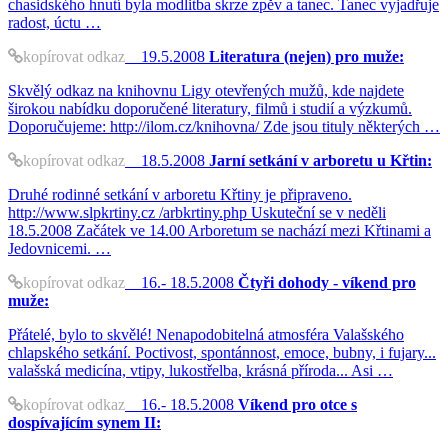
chasidského hnutí byla modlitba skrze zpěv a tanec. Tanec vyjadřuje
radost, úctu …
kopírovat odkaz
19.5.2008
Literatura (nejen) pro muže:
Skvělý odkaz na knihovnu Ligy otevřených mužů, kde najdete
širokou nabídku doporučené literatury, filmů i studií a výzkumů.
Doporučujeme: http://ilom.cz/knihovna/ Zde jsou tituly některých …
kopírovat odkaz
18.5.2008
Jarní setkání v arboretu u Křtin:
Druhé rodinné setkání v arboretu Křtiny je připraveno.
http://www.slpkrtiny.cz /arbkrtiny.php Uskuteční se v neděli
18.5.2008 Začátek ve 14.00 Arboretum se nachází mezi Křtinami a
Jedovnicemi. …
kopírovat odkaz
16.- 18.5.2008
Čtyři dohody - víkend pro
muže:
Přátelé, bylo to skvělé! Nenapodobitelná atmosféra Valašského
chlapského setkání. Poctivost, spontánnost, emoce, bubny, i fujary...
valašská medicína, vtipy, lukostřelba, krásná příroda... Asi …
kopírovat odkaz
16.- 18.5.2008
Víkend pro otce s
dospívajícím synem II: