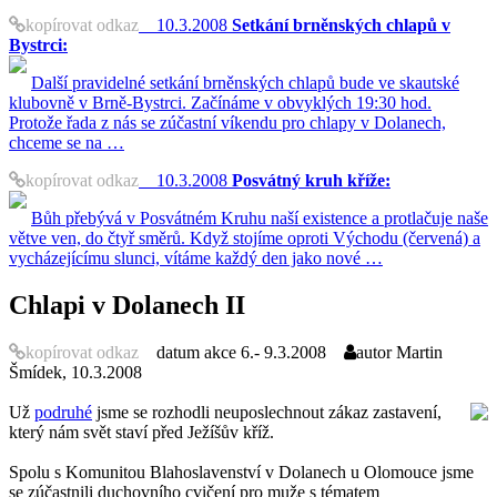
kopírovat odkaz
10.3.2008
Setkání brněnských chlapů v
Bystrci:
Další pravidelné setkání brněnských chlapů bude ve skautské
klubovně v Brně-Bystrci. Začínáme v obvyklých 19:30 hod.
Protože řada z nás se zúčastní víkendu pro chlapy v Dolanech,
chceme se na …
kopírovat odkaz
10.3.2008
Posvátný kruh kříže:
Bůh přebývá v Posvátném Kruhu naší existence a protlačuje naše
větve ven, do čtyř směrů. Když stojíme oproti Východu (červená) a
vycházejícímu slunci, vítáme každý den jako nové …
Chlapi v Dolanech II
kopírovat odkaz
datum akce
6.- 9.3.2008
autor
Martin
Šmídek, 10.3.2008
Už
podruhé
jsme se rozhodli neuposlechnout zákaz zastavení,
který nám svět staví před Ježíšův kříž.
Spolu s Komunitou Blahoslavenství v Dolanech u Olomouce jsme
se zúčastnili duchovního cvičení pro muže s tématem