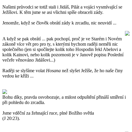
Našimi průvodci se totiž stali i Jidáš, Pilát a vojáci vysmívající se
Ježíšovi. K těm jsme se asi všichni spíše obraceli zády.
Jenomže, když se člověk obrátí zády k zrcadlu, nic neuvidí ...
A když se pak obrátí ... pak pochopí, proč je ve Starém i Novém
zákoně více vět pro pro ty, s kterými bychom raději neměli nic
společného (jen si spočítejte kolik toho Hospodin řekl Abelovi a
kolik Kainovi, nebo kolik pozornosti je v Janově popisu Poslední
večeře věnováno Jidášovi...)
Raději se slyšíme volat
Hosana
než slyšet Ježíše, že ho naše činy
vedou ke kříži ...
Bohu díky, pravda osvobozuje, a milost odpuštění přináší smíření i
při pohledu do zrcadla.
Jsme vděční za žehnající ruce, plné Božího světla
(J 20:23).