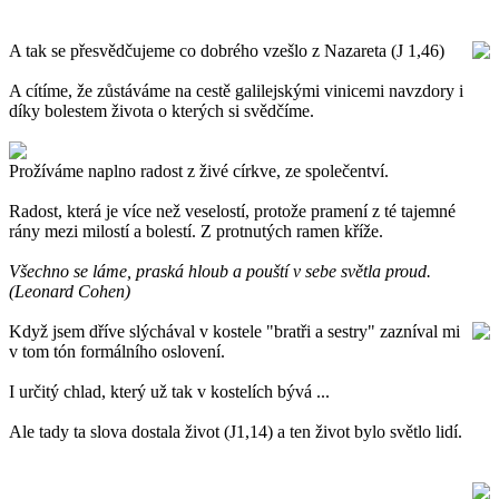
A tak se přesvědčujeme co dobrého vzešlo z Nazareta (J 1,46)
A cítíme, že zůstáváme na cestě galilejskými vinicemi navzdory i
díky bolestem života o kterých si svědčíme.
Prožíváme naplno radost z živé církve, ze společentví.
Radost, která je více než veselostí, protože pramení z té tajemné
rány mezi milostí a bolestí. Z protnutých ramen kříže.
Všechno se láme, praská hloub a pouští v sebe světla proud.
(Leonard Cohen)
Když jsem dříve slýchával v kostele "bratři a sestry" zazníval mi
v tom tón formálního oslovení.
I určitý chlad, který už tak v kostelích bývá ...
Ale tady ta slova dostala život (J1,14) a ten život bylo světlo lidí.