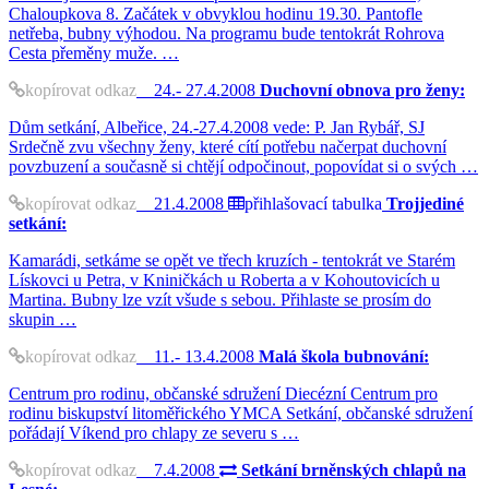
Chaloupkova 8. Začátek v obvyklou hodinu 19.30. Pantofle
netřeba, bubny výhodou. Na programu bude tentokrát Rohrova
Cesta přeměny muže. …
kopírovat odkaz
24.- 27.4.2008
Duchovní obnova pro ženy:
Dům setkání, Albeřice, 24.-27.4.2008 vede: P. Jan Rybář, SJ
Srdečně zvu všechny ženy, které cítí potřebu načerpat duchovní
povzbuzení a současně si chtějí odpočinout, popovídat si o svých …
kopírovat odkaz
21.4.2008
přihlašovací tabulka
Trojjediné
setkání:
Kamarádi, setkáme se opět ve třech kruzích - tentokrát ve Starém
Lískovci u Petra, v Kniničkách u Roberta a v Kohoutovicích u
Martina. Bubny lze vzít všude s sebou. Přihlaste se prosím do
skupin …
kopírovat odkaz
11.- 13.4.2008
Malá škola bubnování:
Centrum pro rodinu, občanské sdružení Diecézní Centrum pro
rodinu biskupství litoměřického YMCA Setkání, občanské sdružení
pořádají Víkend pro chlapy ze severu s …
kopírovat odkaz
7.4.2008
Setkání brněnských chlapů na