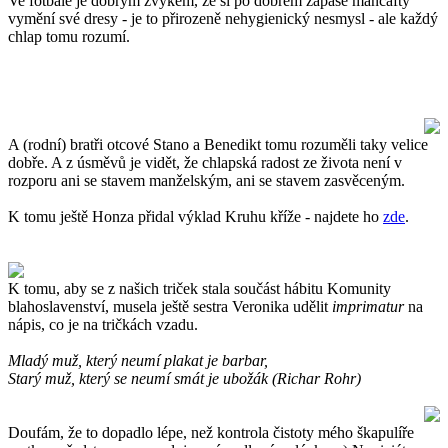
Ve fotbale je dobrým zvykem, že si po dobrém zápase mančafty
vymění své dresy - je to přirozeně nehygienický nesmysl - ale každý
chlap tomu rozumí.
A (rodní) bratři otcové Stano a Benedikt tomu rozuměli taky velice
dobře. A z úsměvů je vidět, že chlapská radost ze života není v
rozporu ani se stavem manželským, ani se stavem zasvěceným.
K tomu ještě Honza přidal výklad Kruhu kříže - najdete ho
zde
.
K tomu, aby se z našich triček stala součást hábitu Komunity
blahoslavenství, musela ještě sestra Veronika udělit
imprimatur
na
nápis, co je na tričkách vzadu.
Mladý muž, který neumí plakat je barbar,
Starý muž, který se neumí smát je ubožák (Richar Rohr)
Doufám, že to dopadlo lépe, než kontrola čistoty mého škapulíře