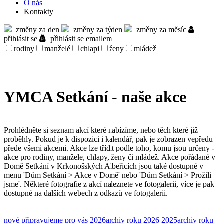
O nás
Kontakty
změny za den
změny za týden
změny za měsíc
přihlásit se
přihlásit se emailem
rodiny
manželé
chlapi
ženy
mládež
YMCA Setkání - naše akce
Prohlédněte si seznam akcí které nabízíme, nebo těch které již
proběhly. Pokud je k dispozici i kalendář, pak je zobrazen vepředu
přede všemi akcemi. Akce lze třídit podle toho, komu jsou určeny -
akce pro rodiny, manžele, chlapy, ženy či mládež. Akce pořádané v
Domě Setkání v Krkonošských Albeřicích jsou také dostupné v
menu 'Dům Setkání > Akce v Domě' nebo 'Dům Setkání > Prožili
jsme'. Některé fotografie z akcí naleznete ve fotogalerii, více je pak
dostupné na dalších webech z odkazů ve fotogalerii.
nové
připravujeme pro vás
2026
archiv roku 2026
2025
archiv roku