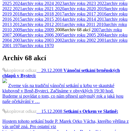
2025
2024
archiv roku 2024
2023
archiv roku 2023
2022
archiv roku
2022
2021
archiv roku 2021
2020
archiv roku 2020
2019
archiv roku
2019
2018
archiv roku 2018
2017
archiv roku 2017
2016
archiv roku
2016
2015
archiv roku 2015
2014
archiv roku 2014
2013
archiv roku
2013
2012
archiv roku 2012
2011
archiv roku 2011
2010
archiv roku
2010
2009
archiv roku 2009
2008
archiv
68 akcí
2007
archiv roku
2007
2006
archiv roku 2006
2005
archiv roku 2005
2004
archiv roku
2004
2003
archiv roku 2003
2002
archiv roku 2002
2001
archiv roku
2001
1970
archiv roku 1970
Archiv
68 akcí
kopírovat odkaz
29.12.2008
Vánoční setkání brněnských
chlapů v Bystrci:
Zveme vás na tradiční vánoční setkání u krbu ve skautské
klubovně v Brně-Bystrci. Začínáme v obvyklých 19:30 hod.
Budeme si povídat o tom, co nám přinesl uplynulý rok a jaká jsou
naše očekávání v …
kopírovat odkaz
15.12.2008
Setkání s Orkem ve Slatině:
Hostem tohoto setkání bude P. Marek Orko Vácha, kterého většina z
vás určitě zná. Pro ostatní viz