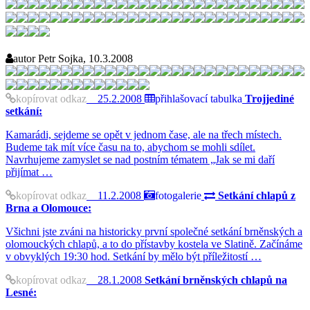
autor
Petr Sojka, 10.3.2008
kopírovat odkaz
25.2.2008
přihlašovací tabulka
Trojjediné
setkání:
Kamarádi, sejdeme se opět v jednom čase, ale na třech místech.
Budeme tak mít více času na to, abychom se mohli sdílet.
Navrhujeme zamyslet se nad postním tématem „Jak se mi daří
přijímat …
kopírovat odkaz
11.2.2008
fotogalerie
Setkání chlapů z
Brna a Olomouce:
Všichni jste zváni na historicky první společné setkání brněnských a
olomouckých chlapů, a to do přístavby kostela ve Slatině. Začínáme
v obvyklých 19:30 hod. Setkání by mělo být příležitostí …
kopírovat odkaz
28.1.2008
Setkání brněnských chlapů na
Lesné: