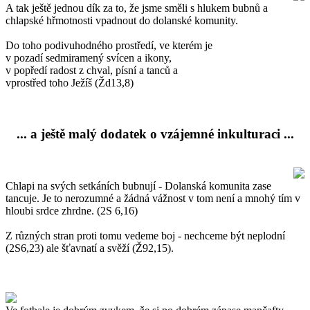
A tak ještě jednou dík za to, že jsme směli s hlukem bubnů a
chlapské hřmotnosti vpadnout do dolanské komunity.
Do toho podivuhodného prostředí, ve kterém je
v pozadí sedmiramený svícen a ikony,
v popředí radost z chval, písní a tanců a
vprostřed toho Ježíš (Žd13,8)
... a ještě malý dodatek o vzájemné inkulturaci ...
Chlapi na svých setkáních bubnují - Dolanská komunita zase
tancuje. Je to nerozumné a žádná vážnost v tom není a mnohý tím v
hloubi srdce zhrdne. (2S 6,16)
Z různých stran proti tomu vedeme boj - nechceme být neplodní
(2S6,23) ale šťavnatí a svěží (Ž92,15).