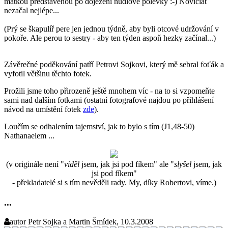
matkou představenou po dojezení nudlové polévky :-) Noviciát
nezačal nejlépe...
(Prý se škapulíř pere jen jednou týdně, aby byli otcové udržování v
pokoře. Ale perou to sestry - aby ten týden aspoň hezky začínal...)
Závěrečné poděkování patří Petrovi Sojkovi, který mě sebral foťák a
vyfotil většinu těchto fotek.
Prožili jsme toho přirozeně ještě mnohem víc - na to si vzpomeňte
sami nad dalším fotkami (ostatní fotografové najdou po přihlášení
návod na umístění fotek
zde
).
Loučím se odhalením tajemství, jak to bylo s tím (J1,48-50)
Nathanaelem ...
(v originále není "
viděl
jsem, jak jsi pod fíkem" ale "
slyšel
jsem, jak
jsi pod fíkem"
- překladatelé si s tím nevěděli rady. My, díky Robertovi, víme.)
...
autor
Petr Sojka a Martin Šmídek, 10.3.2008