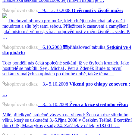
Manželská setkání 2008/2009. Její hlavní náplní je …
kopírovat odkaz
9.- 12.10.2008
O věrnosti v životě muže:
Duchovní obnova pro muže, kteří chtějí naslouchat, aby našli
moudrost a sílu být sami sebou. Příležitost k zastavení a zamyšlení
jaké místo má věrnost, víra a odpovědnost v mém životě ... vede: P.
…
kopírovat odkaz
6.10.2008
přihlašovací tabulka
Setkání ve 4
skupinách:
Toto pondělí nás čeká společné setkání již ve čtyřech kruzích. Jako
hostitelé se nabídli: Sey , Michal , Petr a Zdeněk Bude to první
setkání v malých skupinách po dlouhé době, takže téma …
kopírovat odkaz
3.- 5.10.2008
Víkend pro chlapy ze severu :
…
kopírovat odkaz
3.- 5.10.2008
Žena a krize středního věku:
Milé přítelkyně, srdečně vás zvu na víkend: Žena a krize středního
věku, který se uskuteční 3.-5.října 2008 v Českém Tešíně, Exerciční
dům CIS, Masarykovy sady 24. Začátek v pátek, v18.00 h …