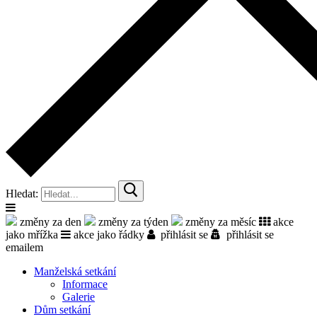
Hledat:
změny za den
změny za týden
změny za měsíc
akce
jako mřížka
akce jako řádky
přihlásit se
přihlásit se
emailem
Manželská setkání
Informace
Galerie
Dům setkání