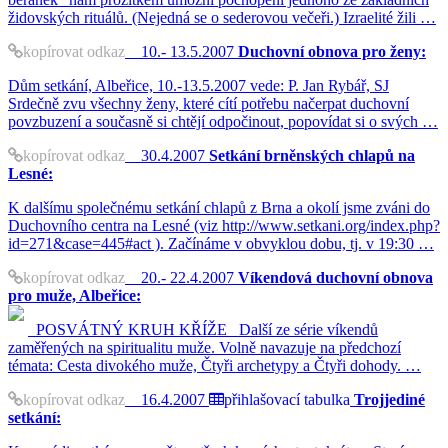
židovských rituálů. (Nejedná se o sederovou večeři.) Izraelité žili …
kopírovat odkaz
10.- 13.5.2007
Duchovní obnova pro ženy:
Dům setkání, Albeřice, 10.-13.5.2007 vede: P. Jan Rybář, SJ
Srdečně zvu všechny ženy, které cítí potřebu načerpat duchovní
povzbuzení a současně si chtějí odpočinout, popovídat si o svých …
kopírovat odkaz
30.4.2007
Setkání brněnských chlapů na
Lesné:
K dalšímu společnému setkání chlapů z Brna a okolí jsme zváni do
Duchovního centra na Lesné (viz http://www.setkani.org/index.php?
id=271&case=445#act ). Začínáme v obvyklou dobu, tj. v 19:30 …
kopírovat odkaz
20.- 22.4.2007
Víkendová duchovní obnova
pro muže, Albeřice:
POSVÁTNÝ KRUH KŘÍŽE Další ze série víkendů
zaměřených na spiritualitu muže. Volně navazuje na předchozí
témata: Cesta divokého muže, Čtyři archetypy a Čtyři dohody. …
kopírovat odkaz
16.4.2007
přihlašovací tabulka
Trojjediné
setkání: