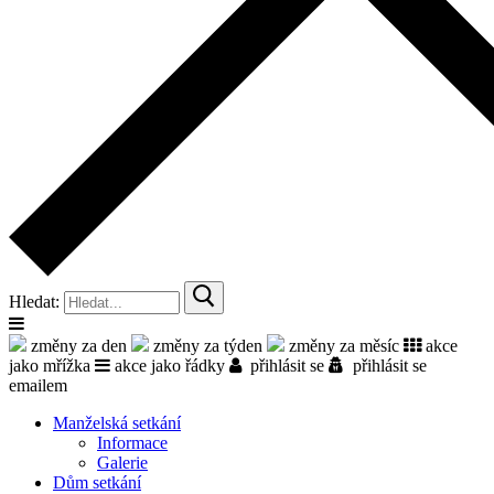
Hledat:
změny za den
změny za týden
změny za měsíc
akce
jako mřížka
akce jako řádky
přihlásit se
přihlásit se
emailem
Manželská setkání
Informace
Galerie
Dům setkání