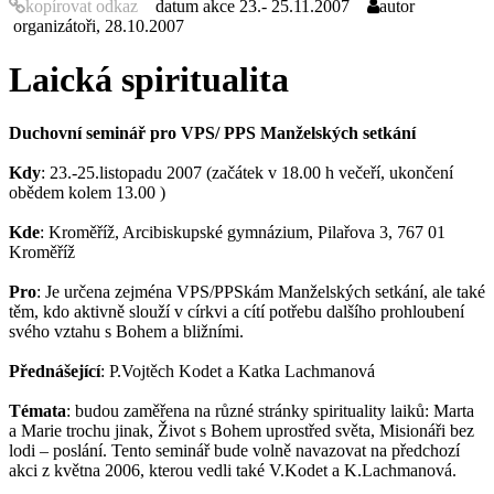
kopírovat odkaz
datum akce
23.- 25.11.2007
autor
organizátoři, 28.10.2007
Laická spiritualita
Duchovní seminář pro VPS/ PPS Manželských setkání
Kdy
: 23.-25.listopadu 2007 (začátek v 18.00 h večeří, ukončení
obědem kolem 13.00 )
Kde
: Kroměříž, Arcibiskupské gymnázium, Pilařova 3, 767 01
Kroměříž
Pro
: Je určena zejména VPS/PPSkám Manželských setkání, ale také
těm, kdo aktivně slouží v církvi a cítí potřebu dalšího prohloubení
svého vztahu s Bohem a bližními.
Přednášející
: P.Vojtěch Kodet a Katka Lachmanová
Témata
: budou zaměřena na různé stránky spirituality laiků: Marta
a Marie trochu jinak, Život s Bohem uprostřed světa, Misionáři bez
lodi – poslání. Tento seminář bude volně navazovat na předchozí
akci z května 2006, kterou vedli také V.Kodet a K.Lachmanová.