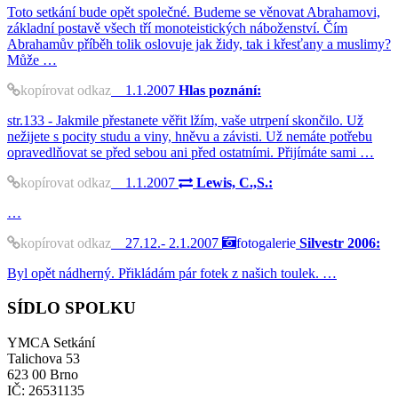
Toto setkání bude opět společné. Budeme se věnovat Abrahamovi,
základní postavě všech tří monoteistických náboženství. Čím
Abrahamův příběh tolik oslovuje jak židy, tak i křesťany a muslimy?
Může …
kopírovat odkaz
1.1.2007
Hlas poznání:
str.133 - Jakmile přestanete věřit lžím, vaše utrpení skončilo. Už
nežijete s pocity studu a viny, hněvu a závisti. Už nemáte potřebu
opravedlňovat se před sebou ani před ostatními. Přijímáte sami …
kopírovat odkaz
1.1.2007
Lewis, C.,S.:
…
kopírovat odkaz
27.12.- 2.1.2007
fotogalerie
Silvestr 2006:
Byl opět nádherný. Přikládám pár fotek z našich toulek. …
SÍDLO SPOLKU
YMCA Setkání
Talichova 53
623 00 Brno
IČ: 26531135