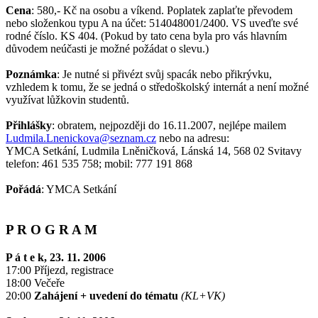
Cena
: 580,- Kč na osobu a víkend. Poplatek zaplaťte převodem
nebo složenkou typu A na účet: 514048001/2400. VS uveďte své
rodné číslo. KS 404. (Pokud by tato cena byla pro vás hlavním
důvodem neúčasti je možné požádat o slevu.)
Poznámka
: Je nutné si přivézt svůj spacák nebo přikrývku,
vzhledem k tomu, že se jedná o středoškolský internát a není možné
využívat lůžkovin studentů.
Přihlášky
: obratem, nejpozději do 16.11.2007, nejlépe mailem
Ludmila.Lnenickova@seznam.cz
nebo na adresu:
YMCA Setkání, Ludmila Lněničková, Lánská 14, 568 02 Svitavy
telefon: 461 535 758; mobil: 777 191 868
Pořádá
: YMCA Setkání
P R O G R A M
P á t e k, 23. 11. 2006
17:00 Příjezd, registrace
18:00 Večeře
20:00
Zahájení + uvedení do tématu
(KL+VK)