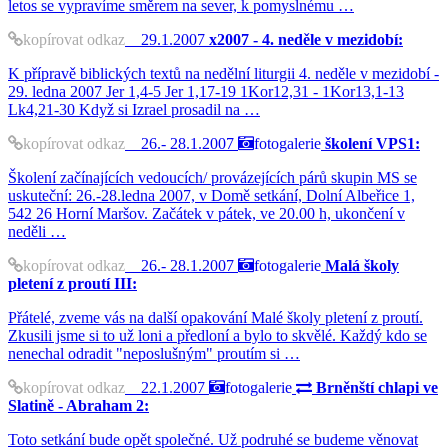
letos se vypravíme směrem na sever, k pomyslnému …
kopírovat odkaz
29.1.2007
x2007 - 4. neděle v mezidobí:
K přípravě biblických textů na nedělní liturgii 4. neděle v mezidobí -
29. ledna 2007 Jer 1,4-5 Jer 1,17-19 1Kor12,31 - 1Kor13,1-13
Lk4,21-30 Když si Izrael prosadil na …
kopírovat odkaz
26.- 28.1.2007
fotogalerie
školení VPS1:
Školení začínajících vedoucích/ provázejících párů skupin MS se
uskuteční: 26.-28.ledna 2007, v Domě setkání, Dolní Albeřice 1,
542 26 Horní Maršov. Začátek v pátek, ve 20.00 h, ukončení v
neděli …
kopírovat odkaz
26.- 28.1.2007
fotogalerie
Malá školy
pletení z proutí III:
Přátelé, zveme vás na další opakování Malé školy pletení z proutí.
Zkusili jsme si to už loni a předloní a bylo to skvělé. Každý kdo se
nenechal odradit "neposlušným" proutím si …
kopírovat odkaz
22.1.2007
fotogalerie
Brněnští chlapi ve
Slatině - Abraham 2:
Toto setkání bude opět společné. Už podruhé se budeme věnovat