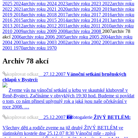
2025
2024
archiv roku 2024
2023
archiv roku 2023
2022
archiv roku
2022
2021
archiv roku 2021
2020
archiv roku 2020
2019
archiv roku
2019
2018
archiv roku 2018
2017
archiv roku 2017
2016
archiv roku
2016
2015
archiv roku 2015
2014
archiv roku 2014
2013
archiv roku
2013
2012
archiv roku 2012
2011
archiv roku 2011
2010
archiv roku
2010
2009
archiv roku 2009
2008
archiv roku 2008
2007
archiv
78
akcí
2006
archiv roku 2006
2005
archiv roku 2005
2004
archiv roku
2004
2003
archiv roku 2003
2002
archiv roku 2002
2001
archiv roku
2001
1970
archiv roku 1970
Archiv
78 akcí
kopírovat odkaz
27.12.2007
Vánoční setkání brněnských
chlapů v Bystrci:
Zveme vás na vánoční setkání u krbu ve skautské klubovně v
Brně-Bystrci. Začínáme v obvyklých 19:30 hod. Budeme si povídat
o tom, co nám přinesl uplynulý rok a jaká jsou naše očekávání v
roce 2008. …
kopírovat odkaz
25.12.2007
fotogalerie
ŽIVÝ BETLÉM:
Všechny děti a rodiče zveme na již druhý ŽIVÝ BETLÉM ve
slatinském kostele dne 25.12.07 8:30 Vánoční mše - zpívá