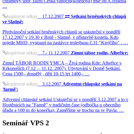
chrámový sbor, zazní Česká vánoční(koledová) mše od A.Hradila
…
kopírovat odkaz
17.12.2007
Setkání brněnských chlapů
ve Slatině:
Předvánoční setkání brněnských chlapů se uskuteční v pondělí
17.12.2007 v 19.30 v Brně - Slatině, v přístavbě kostela. Kdo
pojede MHD, vystoupí na zastávce trolejbusu č.31 "Krejčího" . …
kopírovat odkaz
7.- 11.12.2007
Zimní tábor rodin, Albeřice:
ZimnÍ TÁBOR RODIN YMCA – Živá rodina Kde: Albeřice v
Krkonoších (7.12 .– 11.12. 2007). Ubytování v Domě Setkání.
Cena 1500,- dospělý , děti 10-15 let 1400,- …
kopírovat odkaz
3.12.2007
Adventní chlapské setkání na
'farmě':
Adventní chlapské setkání Uskuteční se v pondělí 3.12.2007 a to v
Hostěnicích na "Farmě" v tradičním čase (odbočka u obecního
úřadu a 100 m do kopečka). Zaměříme se trochu na sv Pavla. …
Seminář VPS 2