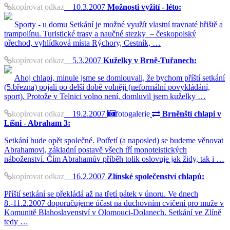
kopírovat odkaz
10.3.2007
Možnosti vyžití - léto:
Sporty - u domu Setkání je možné využít vlastní travnaté hřiště a
trampolínu. Turistické trasy a naučné stezky – českopolský
přechod, vyhlídková místa Rýchory, Cestník, …
kopírovat odkaz
5.3.2007
Kuželky v Brně-Tuřanech:
Ahoj chlapi, minule jsme se domlouvali, že bychom příští setkání
(5.března) pojali po delší době volněji (neformální povykládání,
sport). Protože v Telnici volno není, domluvil jsem kuželky …
kopírovat odkaz
19.2.2007
fotogalerie
Brněnští chlapi v
Líšni - Abraham 3:
Setkání bude opět společné. Potřetí (a naposled) se budeme věnovat
Abrahamovi, základní postavě všech tří monoteistických
náboženství. Čím Abrahamův příběh tolik oslovuje jak židy, tak i …
kopírovat odkaz
16.2.2007
Zlínské společenství chlapů:
Příští setkání se překládá až na třetí pátek v únoru. Ve dnech
8.-11.2.2007 doporučujeme účast na duchovním cvičení pro muže v
Komunitě Blahoslavenství v Olomouci-Dolanech. Setkání ve Zlíně
tedy …