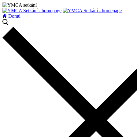
zatížení serveru
Domů