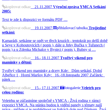
kopírovat odkaz
21.11.2007
Výroční zpráva YMCA Setkání
2005:
Text je zde k dispozici ve formátu PDF …
kopírovat odkaz
19.11.2007
přihlašovací tabulka
Trojjediné
setkání:
Kamarádi, setkáme se opět ve třech kruzích - tentokrát po delší době
u Seye v Kohoutovicích ( popis ), dále u Jirky Bučka v Tuřanech (
popis ) a u Zdenka Michalce v Bystrci ( popis ). Bubny si …
kopírovat odkaz
16.- 18.11.2007
Tvořivý víkend pro
maminky s dětmi:
Tvořivý víkend pro maminky a dcery Kde: Dům setkání, Dolní
Albeřice 1 , Horní Maršov Kdy: 16.-18.listopadu 2007 Začátek:
pátek …
kopírovat odkaz
15.- 17.11.2007
fotogalerie
Veletrh pro
celou rodinu:
Veletrhu se zúčastníme společně s YMCA - Živá rodina v rámci
expozici YMCA. Na stánku budou k vidění panely s tématy naší
práce - můžete si je prohlédnout ve fotkách dole pod článkem. Živá