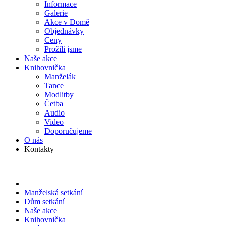
Informace
Galerie
Akce v Domě
Objed­návky
Ceny
Prožili jsme
Naše akce
Knihov­nička
Manželák
Tance
Modlitby
Četba
Audio
Video
Doporu­čujeme
O nás
Kontakty
Manželská setkání
Dům setkání
Naše akce
Knihov­nička