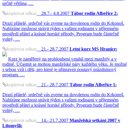
určitě většina, …
kopírovat odkaz
28.7.- 4.8.2007
Tábor rodin Albeřice 2:
Drazí přátelé, srdečně vás zveme na dovolenou rodin do Krkonoš.
Nabízíme možnost strávit týden s vašimi rodinami v příjemném
prostředí přátel a krásné horské přírody. Program bude částečně
volný, …
kopírovat odkaz
21.- 28.7.2007
Letní kurz MS Hranice:
Kurz je zaměřený na prohloubení vztahů mezi manžely a v
rodině. Účastnit se mohou manželské páry každého věku. Je možné
s sebou vzít i děti, pro které je připraven poutavý prázdninový
program. …
kopírovat odkaz
21.- 28.7.2007
Tábor rodin Albeřice 1:
Drazí přátelé, srdečně vás zveme na dovolenou rodin do Krkonoš.
Nabízíme možnost strávit týden s vašimi rodinami v příjemném
prostředí přátel a krásné horské přírody. Program bude částečně
volný, …
kopírovat odkaz
14.- 21.7.2007
Manželská setkání 2007 v
Litomyšli: