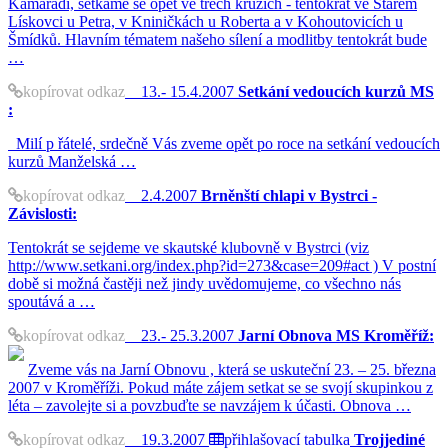
Kamarádi, setkáme se opět ve třech kruzích - tentokrát ve Starém
Lískovci u Petra, v Kniničkách u Roberta a v Kohoutovicích u
Šmídků. Hlavním tématem našeho sílení a modlitby tentokrát bude
…
kopírovat odkaz
13.- 15.4.2007
Setkání vedoucích kurzů MS
:
Milí p řátelé, srdečně Vás zveme opět po roce na setkání vedoucích
kurzů Manželská …
kopírovat odkaz
2.4.2007
Brněnští chlapi v Bystrci -
Závislosti:
Tentokrát se sejdeme ve skautské klubovně v Bystrci (viz
http://www.setkani.org/index.php?id=273&case=209#act ) V postní
době si možná častěji než jindy uvědomujeme, co všechno nás
spoutává a …
kopírovat odkaz
23.- 25.3.2007
Jarní Obnova MS Kroměříž:
Zveme vás na Jarní Obnovu , která se uskuteční 23. – 25. března
2007 v Kroměříži. Pokud máte zájem setkat se se svojí skupinkou z
léta – zavolejte si a povzbuďte se navzájem k účasti. Obnova …
kopírovat odkaz
19.3.2007
přihlašovací tabulka
Trojjediné