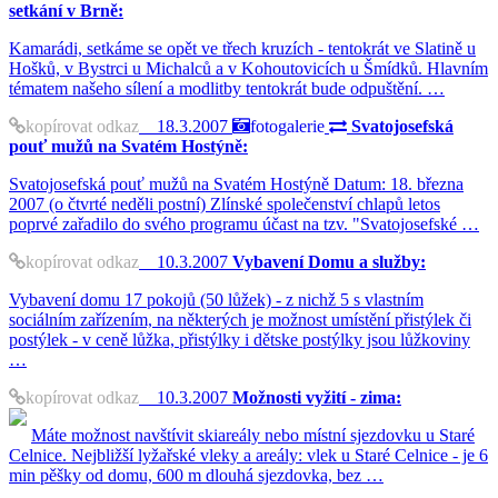
setkání v Brně:
Kamarádi, setkáme se opět ve třech kruzích - tentokrát ve Slatině u
Hošků, v Bystrci u Michalců a v Kohoutovicích u Šmídků. Hlavním
tématem našeho sílení a modlitby tentokrát bude odpuštění. …
kopírovat odkaz
18.3.2007
fotogalerie
Svatojosefská
pouť mužů na Svatém Hostýně:
Svatojosefská pouť mužů na Svatém Hostýně Datum: 18. března
2007 (o čtvrté neděli postní) Zlínské společenství chlapů letos
poprvé zařadilo do svého programu účast na tzv. "Svatojosefské …
kopírovat odkaz
10.3.2007
Vybavení Domu a služby:
Vybavení domu 17 pokojů (50 lůžek) - z nichž 5 s vlastním
sociálním zařízením, na některých je možnost umístění přistýlek či
postýlek - v ceně lůžka, přistýlky i dětske postýlky jsou lůžkoviny
…
kopírovat odkaz
10.3.2007
Možnosti vyžití - zima:
Máte možnost navštívit skiareály nebo místní sjezdovku u Staré
Celnice. Nejbližší lyžařské vleky a areály: vlek u Staré Celnice - je 6
min pěšky od domu, 600 m dlouhá sjezdovka, bez …