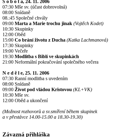
S o b o t a, 24. 11. 2006
07:30 Mše sv. (účast dobrovolná)
08:00 Snídaně
08.:45 Společné chvály
09:00
Marta a Marie trochu jinak
(Vojtěch Kodet)
10:30 Skupinky
12:00 Oběd
15:00
Co brání životu z Ducha
(Katka Lachmanová)
17:30 Skupinky
19:00 Večeře
19:30
Modlitba s Biblí ve skupinkách
21:00 Neformální pokračování společného večera
N e d ě l e, 25. 11. 2006
07:30 Ranní modlitba s uvedením
08:00 Snídaně
09:00
Život pod vládou Kristovou
(KL+VK)
10:30 Mše sv.
12:00 Oběd a ukončení
(Možnost rozhovorů a sv.smíření během skupinek
a v přestávce 14.00-15.00 a 18.30-19.30)
Závazná přihláška