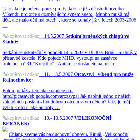
Tato akce je určena pouze pro ty, kdo se již zúčastnili prvního
Víkendu pro otce s dospívajícím synem aneb: „Mnoho mužů má
děti, ale málo dětí má otce!“ , které se konaly již v letech 2005-2006
…
kopírovat odkaz
14.5.2007
Setkání brněnských chlapů ve
Slatině:
Setkání se uskuteční v pondělí 14.5.2007 v 19.30 v Brně - Slatině, v
přístavbě kostela. Kdo pojede MHD, vystoupí na zastávce
trolejbusu č.31 "Krejčího" . Autem se dostanete na místo …
kopírovat odkaz
11.- 13.5.2007
Otcovství - víkend pro muže
Rajnochovice:
Fotoreportáž z této akce najdete na :
http://picasaweb.google.com/arozsypal Jak naplnit jedno z našich
základních poslání - být dobrým otcem svým dětem? Jaký je můj
vztah k otci? Jaké autority …
kopírovat odkaz
10.- 13.5.2007
VELIKONOČNÍ
BERÁNEK:
Chlapi, zveme vás na duchovní obnovu. Rituál „Velikonoční
beránek“ nám prožitkem umožní pochopení jednoho ze základních