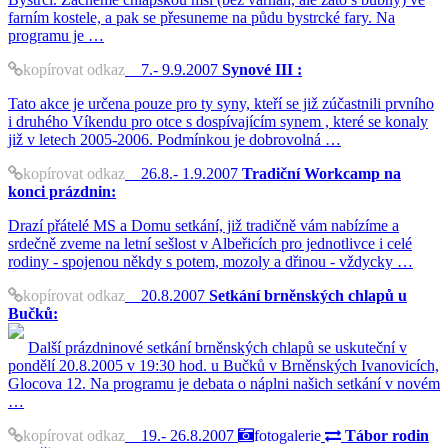
farním kostele, a pak se přesuneme na půdu bystrcké fary. Na
programu je …
kopírovat odkaz
7.- 9.9.2007
Synové III :
Tato akce je určena pouze pro ty syny, kteří se již zúčastnili prvního
i druhého Víkendu pro otce s dospívajícím synem , které se konaly
již v letech 2005-2006. Podmínkou je dobrovolná …
kopírovat odkaz
26.8.- 1.9.2007
Tradiční Workcamp na
konci prázdnin:
Drazí přátelé MS a Domu setkání, již tradičně vám nabízíme a
srdečně zveme na letní sešlost v Albeřicích pro jednotlivce i celé
rodiny - spojenou někdy s potem, mozoly a dřinou - vždycky …
kopírovat odkaz
20.8.2007
Setkání brněnských chlapů u
Bučků:
Další prázdninové setkání brněnských chlapů se uskuteční v
pondělí 20.8.2005 v 19:30 hod. u Bučků v Brněnských Ivanovicích,
Glocova 12. Na programu je debata o náplni našich setkání v novém
…
kopírovat odkaz
19.- 26.8.2007
fotogalerie
Tábor rodin