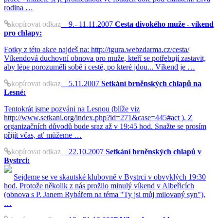
rodina …
kopírovat odkaz
9.- 11.11.2007
Cesta divokého muže - víkend
pro chlapy:
Fotky z této akce najdeš na: http://tgura.webzdarma.cz/cesta/
Víkendová duchovní obnova pro muže, kteří se potřebují zastavit,
aby lépe porozuměli sobě i cestě, po které jdou... Víkend je …
kopírovat odkaz
5.11.2007
Setkání brněnských chlapů na
Lesné:
Tentokrát jsme pozváni na Lesnou (blíže viz
http://www.setkani.org/index.php?id=271&case=445#act ). Z
organizačních důvodů bude sraz až v 19:45 hod. Snažte se prosím
přijít včas, ať můžeme …
kopírovat odkaz
22.10.2007
Setkání brněnských chlapů v
Bystrci:
Sejdeme se ve skautské klubovně v Bystrci v obvyklých 19:30
hod. Protože několik z nás prožilo minulý víkend v Albeřicích
(obnova s P. Janem Rybářem na téma "Ty jsi můj milovaný syn"),
…