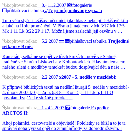
kopírovat odkaz
8.- 11.2.2007
fotogalerie
přihlašovací tabulka
„Ty jsi můj milovaný syn...“:
Tuto větu slyšeli Ježíšovi učedníci jako hlas z nebe při Ježíšově křtu
a také na Hoře proměnění. V Písmu ji najdeme v Mt 3:17 Mt 17:5
Mk 1:11 Lk 3:22 2P 1:17. Možná jsme zaslechli její ozvěnu v …
kopírovat odkaz
5.2.2007
přihlašovací tabulka
Trojjediné
setkání v Brně:
Kamarádi, setkáme se opět ve třech kruzích - nově ve Slatině,
tradičně ve Starém Lískovci a v Kohoutovicích. Hlavním tématem
našeho sílení a modlitby tentokrát budou dospívající děti a naše …
kopírovat odkaz
2.2.2007
x2007 - 5. neděle v mezidobí:
K přípravě biblických textů na nedělní liturgii 5. neděle v mezidobí -
4. února 2007 Iz 6,1-2a Iz 6,3-8 1 Kor 15,1-11 Lk 5,1-11 O
povolání Izajáše ke službě proroka …
kopírovat odkaz
1.- 4.2.2007
fotogalerie
Expedice
ARCTOS II:
Ahoj polárníci, cestovatelé a objevitelé! Pololetky se blíží a to je ta
správná doba vyrazit opět do zimní přírody za dobrodružstvím. I