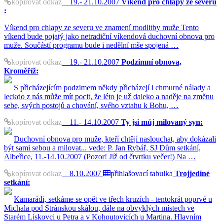
kopírovat odkaz
19.- 21.10.2007
Víkend pro chlapy ze severu
:
Víkend pro chlapy ze severu ve znamení modlitby muže Tento
víkend bude pojatý jako netradiční víkendová duchovní obnova pro
muže. Součástí programu bude i nedělní mše spojená …
kopírovat odkaz
19.- 21.10.2007
Podzimní obnova,
Kroměříž:
S přicházejícím podzimem někdy přicházejí i chmurné nálady a
leckdo z nás může mít pocit, že léto je už daleko a naděje na změnu
sebe, svých postojů a chování, svého vztahu k Bohu, …
kopírovat odkaz
11.- 14.10.2007
Ty jsi můj milovaný syn:
Duchovní obnova pro muže, kteří chtějí naslouchat, aby dokázali
být sami sebou a milovat... vede: P. Jan Rybář, SJ Dům setkání,
Albeřice, 11.-14.10.2007 (Pozor! Již od čtvrtku večer!) Na …
kopírovat odkaz
8.10.2007
přihlašovací tabulka
Trojjediné
setkání:
Kamarádi, setkáme se opět ve třech kruzích - tentokrát poprvé u
Michala pod Stránskou skálou, dále na obvyklých místech ve
Starém Lískovci u Petra a v Kohoutovicích u Martina. Hlavním