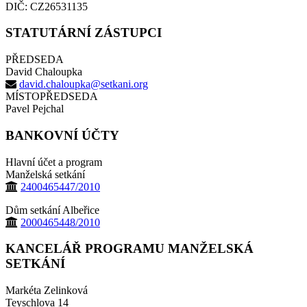
DIČ: CZ26531135
STATUTÁRNÍ ZÁSTUPCI
PŘEDSEDA
David Chaloupka
david.chaloupka@setkani.org
MÍSTOPŘEDSEDA
Pavel Pejchal
BANKOVNÍ ÚČTY
Hlavní účet a program
Manželská setkání
2400465447/2010
Dům setkání Albeřice
2000465448/2010
KANCELÁŘ PROGRAMU MANŽELSKÁ
SETKÁNÍ
Markéta Zelinková
Teyschlova 14