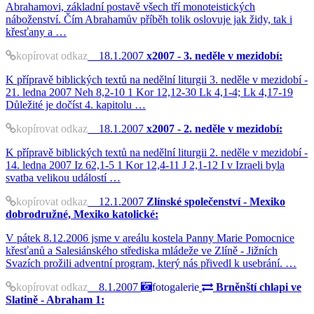
Abrahamovi, základní postavě všech tří monoteistických
náboženství. Čím Abrahamův příběh tolik oslovuje jak židy, tak i
křesťany a …
kopírovat odkaz
18.1.2007
x2007 - 3. neděle v mezidobí:
K přípravě biblických textů na nedělní liturgii 3. neděle v mezidobí -
21. ledna 2007 Neh 8,2-10 1 Kor 12,12-30 Lk 4,1-4; Lk 4,17-19
Důležité je dočíst 4. kapitolu …
kopírovat odkaz
18.1.2007
x2007 - 2. neděle v mezidobí:
K přípravě biblických textů na nedělní liturgii 2. neděle v mezidobí -
14. ledna 2007 Iz 62,1-5 1 Kor 12,4-11 J 2,1-12 I v Izraeli byla
svatba velikou událostí …
kopírovat odkaz
12.1.2007
Zlínské společenství - Mexiko
dobrodružné, Mexiko katolické:
V pátek 8.12.2006 jsme v areálu kostela Panny Marie Pomocnice
křesťanů a Salesiánského střediska mládeže ve Zlíně - Jižních
Svazích prožili adventní program, který nás přivedl k usebrání. …
kopírovat odkaz
8.1.2007
fotogalerie
Brněnští chlapi ve
Slatině - Abraham 1: