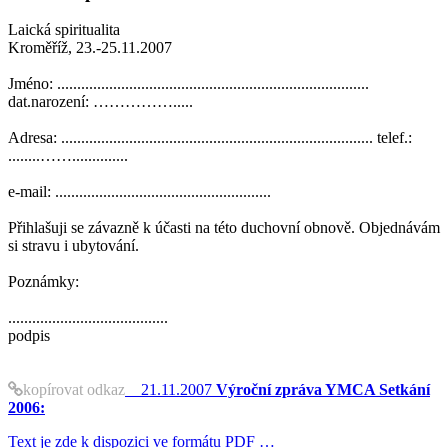
Laická spiritualita
Kroměříž, 23.-25.11.2007
Jméno: ..............................................................................
dat.narození: …………….....
Adresa: .............................................................................. telef.:
........……..............
e-mail: ......................................................
Přihlašuji se závazně k účasti na této duchovní obnově. Objednávám
si stravu i ubytování.
Poznámky:
........................................
podpis
kopírovat odkaz
21.11.2007
Výroční zpráva YMCA Setkání
2006:
Text je zde k dispozici ve formátu PDF …