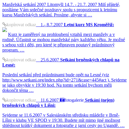
Manželská setkání 2007 Litomyšl 14.7. - 21.7. 2007 Milí přátelé,
posíláme Vám srdečné pozdravy spolu s propozicemi k letnímu
kursu Manželských setkání. Prosíme, abyste si …
kopírovat odkaz
1.- 8.7.2007
Letní kurz MS Kroměříž:
Kurz je zaměřený na prohloubení vztahů mezi manžely a v
rodině. Účastnit se mohou manželské páry každého věku. Je možné
s sebou vzít i děti, pro které je připraven poutavý prázdninový
program. …
kopírovat odkaz
25.6.2007
Setkání brněnských chlapů na
Lesné:
Poslední setkání před prázdninami bude opět na Lesné (viz
http://www.setkani.org/index.php?id=271&case=445#act ). Sejdeme
se jako obvykle v 19:30 hod. Na tomto setkání bychom měli
dokončit téma …
kopírovat odkaz
11.6.2007
fotogalerie
Setkání (nejen)
brněnských chlapů v Líšni:
Sejdeme se 11.6.2007 v Salesiánském středisku mládeže v Brně-
Líšni v klubu VE SPOD v 19:30. Budete mít mimo jiné možnost
shlédnout krátký dokument a fotografie z jarní cesty po Ugandě. …