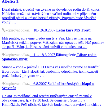
Albeřice 3:
Drazí přátelé, srdečně vás zveme na dovolenou rodin do Krkonoš.
Nabízíme možnost strávit týden s vašimi rodinami v příjemném
prostředí přátel a krásné horské přírody. Program bude částečně
volný, …
kopírovat odkaz
18.- 26.8.2007
Letní kurz MS Třešť:
Milí přátelé, zdravíme především ty z Vás, kteří se hlásíte na
Manželská setkání poprvé. Váš zájem nás opravdu těší. Náš pozdrav
ale patří i Vám, kteří jste s námi strávili v minulosti na …
kopírovat odkaz
11.- 18.8.2007
fotogalerie
Tábor rodin
Spálovský mlýn:
Slunce – voda – přátelé J J J I letos vás srdečně zveme na tradiční
tábor rodin, který slouží jak osobnímu odpočinku, tak možnosti
prožít bohatý program se …
kopírovat odkaz
6.8.2007
Setkání brněnských chlapů u
Scavinů:
Chlapi, mimořádné letní setkání brněnských chlapů začíná v
obvyklém čase, tj. v 19:30 hod. Sejdeme se u Scavinů v
Kníničkách. Pěší příchozí, kterých bude mezi opravdovými chlapy