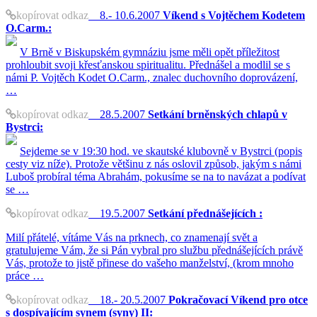
kopírovat odkaz
8.- 10.6.2007
Víkend s Vojtěchem Kodetem
O.Carm.:
V Brně v Biskupském gymnáziu jsme měli opět příležitost
prohloubit svoji křesťanskou spiritualitu. Přednášel a modlil se s
námi P. Vojtěch Kodet O.Carm., znalec duchovního doprovázení,
…
kopírovat odkaz
28.5.2007
Setkání brněnských chlapů v
Bystrci:
Sejdeme se v 19:30 hod. ve skautské klubovně v Bystrci (popis
cesty viz níže). Protože většinu z nás oslovil způsob, jakým s námi
Luboš probíral téma Abrahám, pokusíme se na to navázat a podívat
se …
kopírovat odkaz
19.5.2007
Setkání přednášejících :
Milí přátelé, vítáme Vás na prknech, co znamenají svět a
gratulujeme Vám, že si Pán vybral pro službu přednášejících právě
Vás, protože to jistě přinese do vašeho manželství, (krom mnoho
práce …
kopírovat odkaz
18.- 20.5.2007
Pokračovací Víkend pro otce
s dospívajícím synem (syny) II: