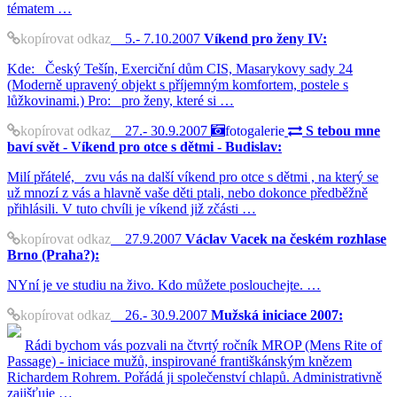
tématem …
kopírovat odkaz
5.- 7.10.2007
Víkend pro ženy IV:
Kde: Český Tešín, Exerciční dům CIS, Masarykovy sady 24
(Moderně upravený objekt s příjemným komfortem, postele s
lůžkovinami.) Pro: pro ženy, které si …
kopírovat odkaz
27.- 30.9.2007
fotogalerie
S tebou mne
baví svět - Víkend pro otce s dětmi - Budislav:
Milí přátelé, zvu vás na další víkend pro otce s dětmi , na který se
už mnozí z vás a hlavně vaše děti ptali, nebo dokonce předběžně
přihlásili. V tuto chvíli je víkend již zčásti …
kopírovat odkaz
27.9.2007
Václav Vacek na českém rozhlase
Brno (Praha?):
NYní je ve studiu na živo. Kdo můžete poslouchejte. …
kopírovat odkaz
26.- 30.9.2007
Mužská iniciace 2007:
Rádi bychom vás pozvali na čtvrtý ročník MROP (Mens Rite of
Passage) - iniciace mužů, inspirované františkánským knězem
Richardem Rohrem. Pořádá ji společenství chlapů. Administrativně
zajišťuje …