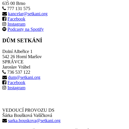
635 00 Brno
777 131 575
kancelar@setkani.org
Facebook
Instagram
Podcasty na Spotify
DŮM SETKÁNÍ
Dolní Albeřice 1
542 26 Horní Maršov
SPRÁVCE
Jaroslav Vrábel
736 537 122
dum@setkani.org
Facebook
Instagram
VEDOUCÍ PROVOZU DS
Šárka Boušková Vašíčková
sarka.bouskova@setkani.org