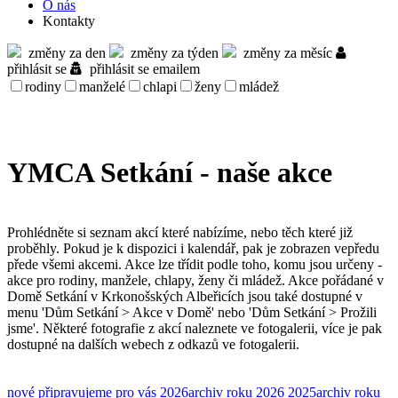
O nás
Kontakty
změny za den
změny za týden
změny za měsíc
přihlásit se
přihlásit se emailem
rodiny
manželé
chlapi
ženy
mládež
YMCA Setkání - naše akce
Prohlédněte si seznam akcí které nabízíme, nebo těch které již
proběhly. Pokud je k dispozici i kalendář, pak je zobrazen vepředu
přede všemi akcemi. Akce lze třídit podle toho, komu jsou určeny -
akce pro rodiny, manžele, chlapy, ženy či mládež. Akce pořádané v
Domě Setkání v Krkonošských Albeřicích jsou také dostupné v
menu 'Dům Setkání > Akce v Domě' nebo 'Dům Setkání > Prožili
jsme'. Některé fotografie z akcí naleznete ve fotogalerii, více je pak
dostupné na dalších webech z odkazů ve fotogalerii.
nové
připravujeme pro vás
2026
archiv roku 2026
2025
archiv roku