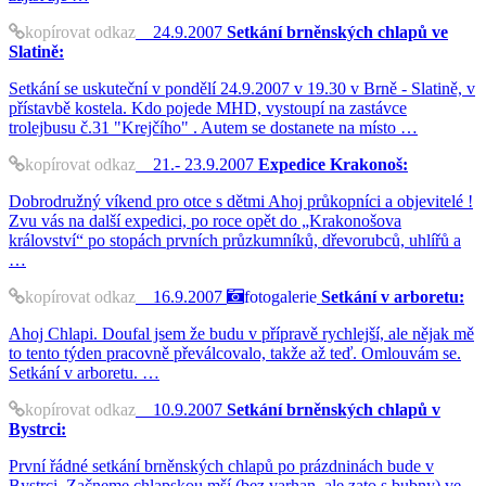
kopírovat odkaz
24.9.2007
Setkání brněnských chlapů ve
Slatině:
Setkání se uskuteční v pondělí 24.9.2007 v 19.30 v Brně - Slatině, v
přístavbě kostela. Kdo pojede MHD, vystoupí na zastávce
trolejbusu č.31 "Krejčího" . Autem se dostanete na místo …
kopírovat odkaz
21.- 23.9.2007
Expedice Krakonoš:
Dobrodružný víkend pro otce s dětmi Ahoj průkopníci a objevitelé !
Zvu vás na další expedici, po roce opět do „Krakonošova
království“ po stopách prvních průzkumníků, dřevorubců, uhlířů a
…
kopírovat odkaz
16.9.2007
fotogalerie
Setkání v arboretu:
Ahoj Chlapi. Doufal jsem že budu v přípravě rychlejší, ale nějak mě
to tento týden pracovně převálcovalo, takže až teď. Omlouvám se.
Setkání v arboretu. …
kopírovat odkaz
10.9.2007
Setkání brněnských chlapů v
Bystrci:
První řádné setkání brněnských chlapů po prázdninách bude v
Bystrci. Začneme chlapskou mší (bez varhan, ale zato s bubny) ve