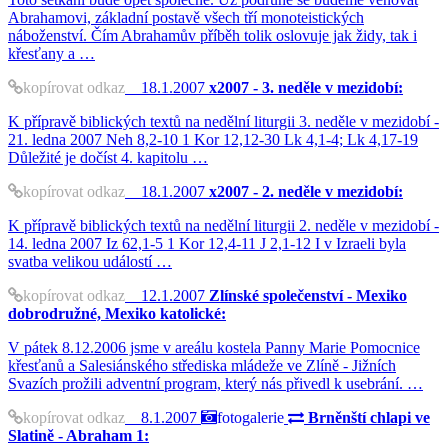
Abrahamovi, základní postavě všech tří monoteistických
náboženství. Čím Abrahamův příběh tolik oslovuje jak židy, tak i
křesťany a …
kopírovat odkaz
18.1.2007
x2007 - 3. neděle v mezidobí:
K přípravě biblických textů na nedělní liturgii 3. neděle v mezidobí -
21. ledna 2007 Neh 8,2-10 1 Kor 12,12-30 Lk 4,1-4; Lk 4,17-19
Důležité je dočíst 4. kapitolu …
kopírovat odkaz
18.1.2007
x2007 - 2. neděle v mezidobí:
K přípravě biblických textů na nedělní liturgii 2. neděle v mezidobí -
14. ledna 2007 Iz 62,1-5 1 Kor 12,4-11 J 2,1-12 I v Izraeli byla
svatba velikou událostí …
kopírovat odkaz
12.1.2007
Zlínské společenství - Mexiko
dobrodružné, Mexiko katolické:
V pátek 8.12.2006 jsme v areálu kostela Panny Marie Pomocnice
křesťanů a Salesiánského střediska mládeže ve Zlíně - Jižních
Svazích prožili adventní program, který nás přivedl k usebrání. …
kopírovat odkaz
8.1.2007
fotogalerie
Brněnští chlapi ve
Slatině - Abraham 1: