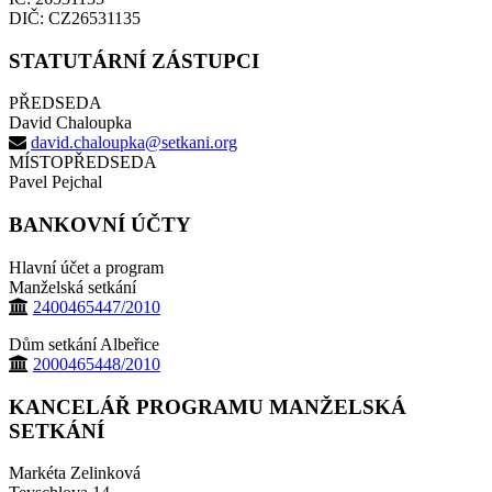
DIČ: CZ26531135
STATUTÁRNÍ ZÁSTUPCI
PŘEDSEDA
David Chaloupka
david.chaloupka@setkani.org
MÍSTOPŘEDSEDA
Pavel Pejchal
BANKOVNÍ ÚČTY
Hlavní účet a program
Manželská setkání
2400465447/2010
Dům setkání Albeřice
2000465448/2010
KANCELÁŘ PROGRAMU MANŽELSKÁ
SETKÁNÍ
Markéta Zelinková