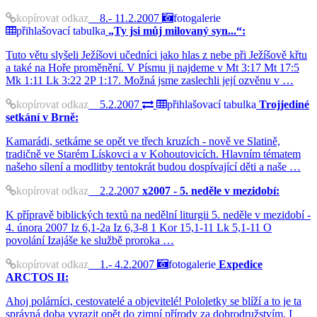
kopírovat odkaz
8.- 11.2.2007
fotogalerie
přihlašovací tabulka
„Ty jsi můj milovaný syn...“:
Tuto větu slyšeli Ježíšovi učedníci jako hlas z nebe při Ježíšově křtu
a také na Hoře proměnění. V Písmu ji najdeme v Mt 3:17 Mt 17:5
Mk 1:11 Lk 3:22 2P 1:17. Možná jsme zaslechli její ozvěnu v …
kopírovat odkaz
5.2.2007
přihlašovací tabulka
Trojjediné
setkání v Brně:
Kamarádi, setkáme se opět ve třech kruzích - nově ve Slatině,
tradičně ve Starém Lískovci a v Kohoutovicích. Hlavním tématem
našeho sílení a modlitby tentokrát budou dospívající děti a naše …
kopírovat odkaz
2.2.2007
x2007 - 5. neděle v mezidobí:
K přípravě biblických textů na nedělní liturgii 5. neděle v mezidobí -
4. února 2007 Iz 6,1-2a Iz 6,3-8 1 Kor 15,1-11 Lk 5,1-11 O
povolání Izajáše ke službě proroka …
kopírovat odkaz
1.- 4.2.2007
fotogalerie
Expedice
ARCTOS II:
Ahoj polárníci, cestovatelé a objevitelé! Pololetky se blíží a to je ta
správná doba vyrazit opět do zimní přírody za dobrodružstvím. I