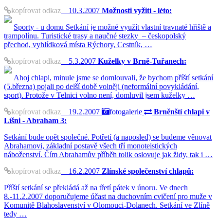
kopírovat odkaz
10.3.2007
Možnosti vyžití - léto:
Sporty - u domu Setkání je možné využít vlastní travnaté hřiště a
trampolínu. Turistické trasy a naučné stezky – českopolský
přechod, vyhlídková místa Rýchory, Cestník, …
kopírovat odkaz
5.3.2007
Kuželky v Brně-Tuřanech:
Ahoj chlapi, minule jsme se domlouvali, že bychom příští setkání
(5.března) pojali po delší době volněji (neformální povykládání,
sport). Protože v Telnici volno není, domluvil jsem kuželky …
kopírovat odkaz
19.2.2007
fotogalerie
Brněnští chlapi v
Líšni - Abraham 3:
Setkání bude opět společné. Potřetí (a naposled) se budeme věnovat
Abrahamovi, základní postavě všech tří monoteistických
náboženství. Čím Abrahamův příběh tolik oslovuje jak židy, tak i …
kopírovat odkaz
16.2.2007
Zlínské společenství chlapů:
Příští setkání se překládá až na třetí pátek v únoru. Ve dnech
8.-11.2.2007 doporučujeme účast na duchovním cvičení pro muže v
Komunitě Blahoslavenství v Olomouci-Dolanech. Setkání ve Zlíně
tedy …