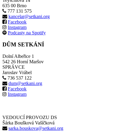
Teyschlova 14
635 00 Brno
777 131 575
kancelar@setkani.org
Facebook
Instagram
Podcasty na Spotify
DŮM SETKÁNÍ
Dolní Albeřice 1
542 26 Horní Maršov
SPRÁVCE
Jaroslav Vrábel
736 537 122
dum@setkani.org
Facebook
Instagram
VEDOUCÍ PROVOZU DS
Šárka Boušková Vašíčková
sarka.bouskova@setkani.org