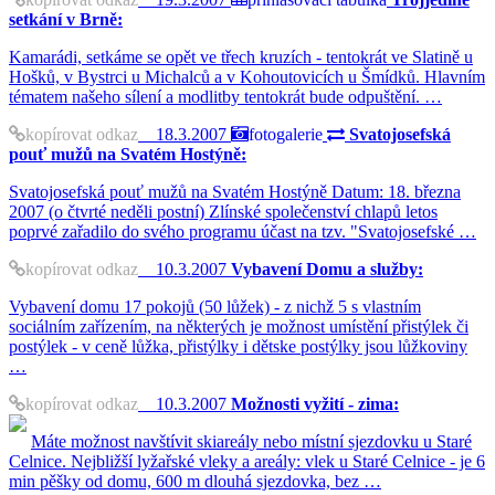
setkání v Brně:
Kamarádi, setkáme se opět ve třech kruzích - tentokrát ve Slatině u
Hošků, v Bystrci u Michalců a v Kohoutovicích u Šmídků. Hlavním
tématem našeho sílení a modlitby tentokrát bude odpuštění. …
kopírovat odkaz
18.3.2007
fotogalerie
Svatojosefská
pouť mužů na Svatém Hostýně:
Svatojosefská pouť mužů na Svatém Hostýně Datum: 18. března
2007 (o čtvrté neděli postní) Zlínské společenství chlapů letos
poprvé zařadilo do svého programu účast na tzv. "Svatojosefské …
kopírovat odkaz
10.3.2007
Vybavení Domu a služby:
Vybavení domu 17 pokojů (50 lůžek) - z nichž 5 s vlastním
sociálním zařízením, na některých je možnost umístění přistýlek či
postýlek - v ceně lůžka, přistýlky i dětske postýlky jsou lůžkoviny
…
kopírovat odkaz
10.3.2007
Možnosti vyžití - zima:
Máte možnost navštívit skiareály nebo místní sjezdovku u Staré
Celnice. Nejbližší lyžařské vleky a areály: vlek u Staré Celnice - je 6
min pěšky od domu, 600 m dlouhá sjezdovka, bez …