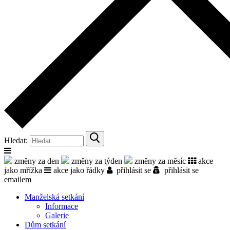
Hledat:
změny za den
změny za týden
změny za měsíc
akce
jako mřížka
akce jako řádky
přihlásit se
přihlásit se
emailem
Manželská setkání
Informace
Galerie
Dům setkání