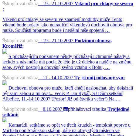
kopírovat odkaz
19.- 21.10.2007
Víkend pro chlapy ze severu
:
Víkend pro chlapy ze severu ve znamení modlitby muže Tento
víkend bude pojatý jako netradiční víkendová duchovní obnova pro
muže. Součástí programu bude i nedělní mše spojená …
kopírovat odkaz
19.- 21.10.2007
Podzimní obnova,
Kroměříž:
S přicházejícím podzimem někdy přicházejí i chmurné nálady a
leckdo z nás může mít pocit, že léto je už daleko a naděje na změnu
sebe, svých postojů a chování, svého vztahu k Bohu, …
kopírovat odkaz
11.- 14.10.2007
Ty jsi můj milovaný syn:
Duchovní obnova pro muže, kteří chtějí naslouchat, aby dokázali
být sami sebou a milovat... vede: P. Jan Rybář, SJ Dům setkání,
Albeřice, 11.-14.10.2007 (Pozor! Již od čtvrtku večer!) Na …
kopírovat odkaz
8.10.2007
přihlašovací tabulka
Trojjediné
setkání:
Kamarádi, setkáme se opět ve třech kruzích - tentokrát poprvé u
Michala pod Stránskou skálou, dále na obvyklých místech ve
Starém Lískovci u Petra a v Kohoutovicích u Martina. Hlavním