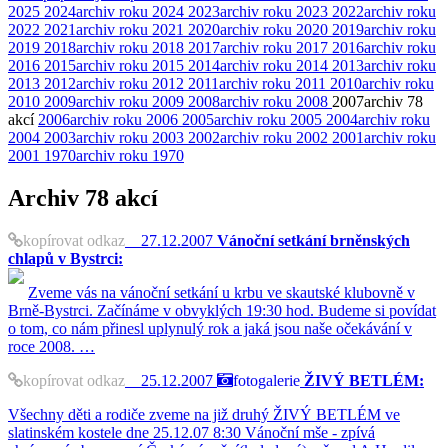
2025
2024
archiv roku 2024
2023
archiv roku 2023
2022
archiv roku
2022
2021
archiv roku 2021
2020
archiv roku 2020
2019
archiv roku
2019
2018
archiv roku 2018
2017
archiv roku 2017
2016
archiv roku
2016
2015
archiv roku 2015
2014
archiv roku 2014
2013
archiv roku
2013
2012
archiv roku 2012
2011
archiv roku 2011
2010
archiv roku
2010
2009
archiv roku 2009
2008
archiv roku 2008
2007
archiv
78
akcí
2006
archiv roku 2006
2005
archiv roku 2005
2004
archiv roku
2004
2003
archiv roku 2003
2002
archiv roku 2002
2001
archiv roku
2001
1970
archiv roku 1970
Archiv
78 akcí
kopírovat odkaz
27.12.2007
Vánoční setkání brněnských
chlapů v Bystrci:
Zveme vás na vánoční setkání u krbu ve skautské klubovně v
Brně-Bystrci. Začínáme v obvyklých 19:30 hod. Budeme si povídat
o tom, co nám přinesl uplynulý rok a jaká jsou naše očekávání v
roce 2008. …
kopírovat odkaz
25.12.2007
fotogalerie
ŽIVÝ BETLÉM:
Všechny děti a rodiče zveme na již druhý ŽIVÝ BETLÉM ve
slatinském kostele dne 25.12.07 8:30 Vánoční mše - zpívá