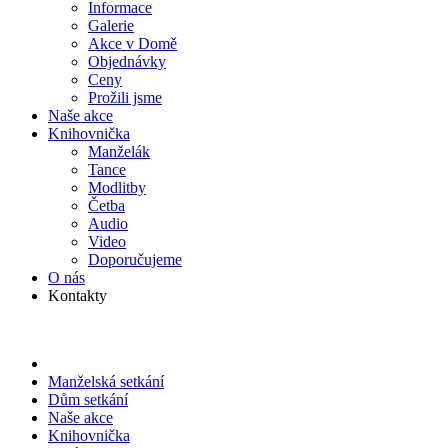
Informace
Galerie
Akce v Domě
Objed­návky
Ceny
Prožili jsme
Naše akce
Knihov­nička
Manželák
Tance
Modlitby
Četba
Audio
Video
Doporu­čujeme
O nás
Kontakty
Manželská setkání
Dům setkání
Naše akce
Knihov­nička