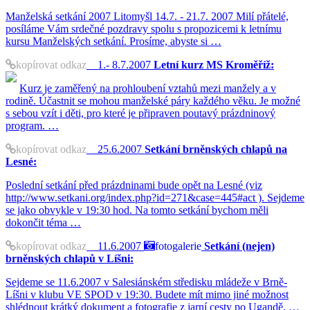
Manželská setkání 2007 Litomyšl 14.7. - 21.7. 2007 Milí přátelé,
posíláme Vám srdečné pozdravy spolu s propozicemi k letnímu
kursu Manželských setkání. Prosíme, abyste si …
kopírovat odkaz
1.- 8.7.2007
Letní kurz MS Kroměříž:
Kurz je zaměřený na prohloubení vztahů mezi manžely a v
rodině. Účastnit se mohou manželské páry každého věku. Je možné
s sebou vzít i děti, pro které je připraven poutavý prázdninový
program. …
kopírovat odkaz
25.6.2007
Setkání brněnských chlapů na
Lesné:
Poslední setkání před prázdninami bude opět na Lesné (viz
http://www.setkani.org/index.php?id=271&case=445#act ). Sejdeme
se jako obvykle v 19:30 hod. Na tomto setkání bychom měli
dokončit téma …
kopírovat odkaz
11.6.2007
fotogalerie
Setkání (nejen)
brněnských chlapů v Líšni:
Sejdeme se 11.6.2007 v Salesiánském středisku mládeže v Brně-
Líšni v klubu VE SPOD v 19:30. Budete mít mimo jiné možnost
shlédnout krátký dokument a fotografie z jarní cesty po Ugandě. …