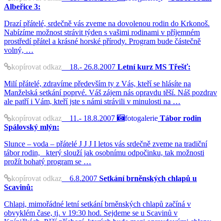
Albeřice 3:
Drazí přátelé, srdečně vás zveme na dovolenou rodin do Krkonoš.
Nabízíme možnost strávit týden s vašimi rodinami v příjemném
prostředí přátel a krásné horské přírody. Program bude částečně
volný, …
kopírovat odkaz
18.- 26.8.2007
Letní kurz MS Třešť:
Milí přátelé, zdravíme především ty z Vás, kteří se hlásíte na
Manželská setkání poprvé. Váš zájem nás opravdu těší. Náš pozdrav
ale patří i Vám, kteří jste s námi strávili v minulosti na …
kopírovat odkaz
11.- 18.8.2007
fotogalerie
Tábor rodin
Spálovský mlýn:
Slunce – voda – přátelé J J J I letos vás srdečně zveme na tradiční
tábor rodin, který slouží jak osobnímu odpočinku, tak možnosti
prožít bohatý program se …
kopírovat odkaz
6.8.2007
Setkání brněnských chlapů u
Scavinů:
Chlapi, mimořádné letní setkání brněnských chlapů začíná v
obvyklém čase, tj. v 19:30 hod. Sejdeme se u Scavinů v