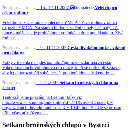
kopírovat odkaz
15.- 17.11.2007
fotogalerie
Veletrh pro
celou rodinu:
Veletrhu se zúčastníme společně s YMCA - Živá rodina v rámci
expozici YMCA. Na stánku budou k vidění panely s tématy naší
práce - můžete si je prohlédnout ve fotkách dole pod článkem. Živá
rodina …
kopírovat odkaz
9.- 11.11.2007
Cesta divokého muže - víkend
pro chlapy:
Fotky z této akce najdeš na: http://tgura.webzdarma.cz/cesta/
Víkendová duchovní obnova pro muže, kteří se potřebují zastavit,
aby lépe porozuměli sobě i cestě, po které jdou... Víkend je …
kopírovat odkaz
5.11.2007
Setkání brněnských chlapů na
Lesné:
Tentokrát jsme pozváni na Lesnou (blíže viz
http://www.setkani.org/index.php?id=271&case=445#act ). Z
organizačních důvodů bude sraz až v 19:45 hod. Snažte se prosím
přijít včas, ať můžeme …
Setkání brněnských chlapů v Bystrci