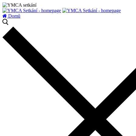
zatížení serveru
Domů