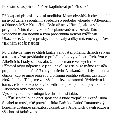
Pokusím se aspoň stručně zrekapitulovat průběh setkání:
Překvapení přinesla úvodní modlitba. Místo obvyklých chval a díků
na úvod zaněla spontánní svědectví o průběhu víkendu v Albeřicích
a Obnovy MS v Kroměříži. Bylo až neuvěřitelné, jak na sebe
program těchto dvou víkendů neplánovaně navazoval. Tato
svědectví trvala hodinu a byla prodchnuta velkou vděčností.
Ukázalo se, že nejen prosby, ale i chvály a díky můžeme vyjadřovat
"jak nám zobák narostl".
Po přestávce jsme se chtěli krátce věnovat programu dalších setkání
a na to navázat povídáním o průběhu obnovy s Janem Rybářem v
Albeřicích. I tady se ukázalo, že nic nemáme ve svých rukou.
Přítomní hýřili nápady a v jednu chvíli se zdálo, že máme zajištěn
program na minimálně 3 roky dopředu. V okamžiku, kdy ale padla
otázka, kdo se ujme přípravy programu příštího setkání, zavládlo
zbožné ticho. Tak jsme zas všichni slezli ze stromů. Vzhledem k
tomu, že tato debata skončila nedlouho před půlnocí, povídání o
Albeřicích bylo odročeno.
Výsledky brain-stormingu lze shrnout asi takto:
1. Příští setkání bude opět společné a bude zřejmě na Lesné. Jirka
Šmahel to musí ještě potvrdit. Jirka Buček a Luboš Imramovský
konečně dostanou příležitost ukázat, že v Albeřicích dávali pozor a
všechno si řádně zapsali.