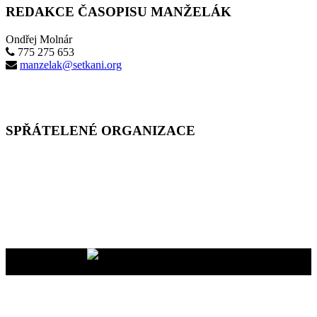
REDAKCE ČASOPISU MANŽELÁK
Ondřej Molnár
775 275 653
manzelak@setkani.org
SPŘÁTELENÉ ORGANIZACE
Vaše dary na účet
2400465447/2010
nám pomáhají uskutečňovat
naše programy pro vás i vaše blízké
YMCA Setkání, 2026