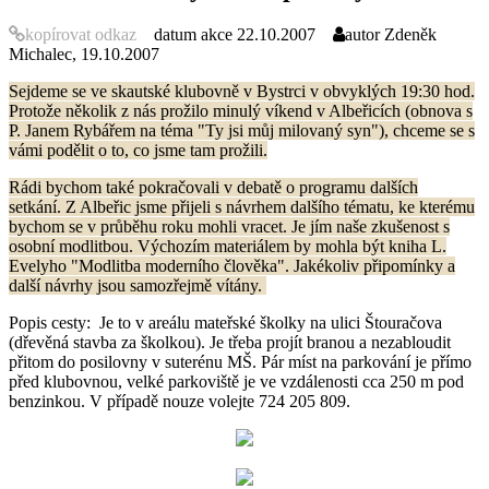
kopírovat odkaz
datum akce
22.10.2007
autor
Zdeněk
Michalec, 19.10.2007
Sejdeme se ve skautské klubovně v Bystrci v obvyklých 19:30 hod.
Protože několik z nás prožilo minulý víkend v Albeřicích (obnova s
P. Janem Rybářem na téma "Ty jsi můj milovaný syn"), chceme se s
vámi podělit o to, co jsme tam prožili.
Rádi bychom také pokračovali v debatě o programu dalších
setkání. Z Albeřic jsme přijeli s návrhem dalšího tématu, ke kterému
bychom se v průběhu roku mohli vracet. Je jím naše zkušenost s
osobní modlitbou. Výchozím materiálem by mohla být kniha L.
Evelyho "Modlitba moderního člověka". Jakékoliv připomínky a
další návrhy jsou samozřejmě vítány.
Popis cesty: Je to v areálu mateřské školky na ulici Štouračova
(dřevěná stavba za školkou). Je třeba projít branou a nezabloudit
přitom do posilovny v suterénu MŠ. Pár míst na parkování je přímo
před klubovnou, velké parkoviště je ve vzdálenosti cca 250 m pod
benzinkou. V případě nouze volejte 724 205 809.