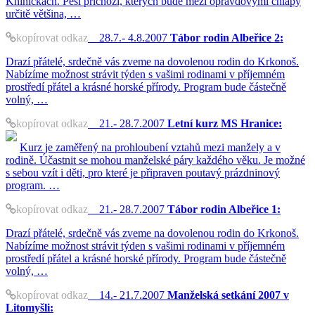
Kníničkách. Pěší příchozí, kterých bude mezi opravdovými chlapy
určitě většina, …
kopírovat odkaz
28.7.- 4.8.2007
Tábor rodin Albeřice 2:
Drazí přátelé, srdečně vás zveme na dovolenou rodin do Krkonoš.
Nabízíme možnost strávit týden s vašimi rodinami v příjemném
prostředí přátel a krásné horské přírody. Program bude částečně
volný, …
kopírovat odkaz
21.- 28.7.2007
Letní kurz MS Hranice:
Kurz je zaměřený na prohloubení vztahů mezi manžely a v
rodině. Účastnit se mohou manželské páry každého věku. Je možné
s sebou vzít i děti, pro které je připraven poutavý prázdninový
program. …
kopírovat odkaz
21.- 28.7.2007
Tábor rodin Albeřice 1:
Drazí přátelé, srdečně vás zveme na dovolenou rodin do Krkonoš.
Nabízíme možnost strávit týden s vašimi rodinami v příjemném
prostředí přátel a krásné horské přírody. Program bude částečně
volný, …
kopírovat odkaz
14.- 21.7.2007
Manželská setkání 2007 v
Litomyšli: