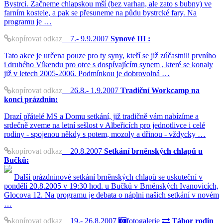
Bystrci. Začneme chlapskou mší (bez varhan, ale zato s bubny) ve
farním kostele, a pak se přesuneme na půdu bystrcké fary. Na
programu je …
kopírovat odkaz
7.- 9.9.2007
Synové III :
Tato akce je určena pouze pro ty syny, kteří se již zúčastnili prvního
i druhého Víkendu pro otce s dospívajícím synem , které se konaly
již v letech 2005-2006. Podmínkou je dobrovolná …
kopírovat odkaz
26.8.- 1.9.2007
Tradiční Workcamp na
konci prázdnin:
Drazí přátelé MS a Domu setkání, již tradičně vám nabízíme a
srdečně zveme na letní sešlost v Albeřicích pro jednotlivce i celé
rodiny - spojenou někdy s potem, mozoly a dřinou - vždycky …
kopírovat odkaz
20.8.2007
Setkání brněnských chlapů u
Bučků:
Další prázdninové setkání brněnských chlapů se uskuteční v
pondělí 20.8.2005 v 19:30 hod. u Bučků v Brněnských Ivanovicích,
Glocova 12. Na programu je debata o náplni našich setkání v novém
…
kopírovat odkaz
19.- 26.8.2007
fotogalerie
Tábor rodin