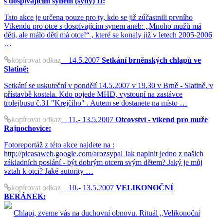
s dospívajícím synem (syny) II:
Tato akce je určena pouze pro ty, kdo se již zúčastnili prvního
Víkendu pro otce s dospívajícím synem aneb: „Mnoho mužů má
děti, ale málo dětí má otce!“ , které se konaly již v letech 2005-2006
…
kopírovat odkaz
14.5.2007
Setkání brněnských chlapů ve
Slatině:
Setkání se uskuteční v pondělí 14.5.2007 v 19.30 v Brně - Slatině, v
přístavbě kostela. Kdo pojede MHD, vystoupí na zastávce
trolejbusu č.31 "Krejčího" . Autem se dostanete na místo …
kopírovat odkaz
11.- 13.5.2007
Otcovství - víkend pro muže
Rajnochovice:
Fotoreportáž z této akce najdete na :
http://picasaweb.google.com/arozsypal Jak naplnit jedno z našich
základních poslání - být dobrým otcem svým dětem? Jaký je můj
vztah k otci? Jaké autority …
kopírovat odkaz
10.- 13.5.2007
VELIKONOČNÍ
BERÁNEK:
Chlapi, zveme vás na duchovní obnovu. Rituál „Velikonoční