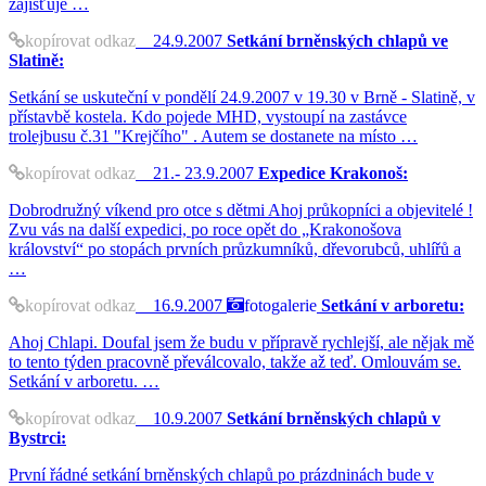
zajišťuje …
kopírovat odkaz
24.9.2007
Setkání brněnských chlapů ve
Slatině:
Setkání se uskuteční v pondělí 24.9.2007 v 19.30 v Brně - Slatině, v
přístavbě kostela. Kdo pojede MHD, vystoupí na zastávce
trolejbusu č.31 "Krejčího" . Autem se dostanete na místo …
kopírovat odkaz
21.- 23.9.2007
Expedice Krakonoš:
Dobrodružný víkend pro otce s dětmi Ahoj průkopníci a objevitelé !
Zvu vás na další expedici, po roce opět do „Krakonošova
království“ po stopách prvních průzkumníků, dřevorubců, uhlířů a
…
kopírovat odkaz
16.9.2007
fotogalerie
Setkání v arboretu:
Ahoj Chlapi. Doufal jsem že budu v přípravě rychlejší, ale nějak mě
to tento týden pracovně převálcovalo, takže až teď. Omlouvám se.
Setkání v arboretu. …
kopírovat odkaz
10.9.2007
Setkání brněnských chlapů v
Bystrci:
První řádné setkání brněnských chlapů po prázdninách bude v