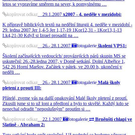
letos se vypravíme směrem na sever, k pomyslnému …
kopírovat odkaz
29.1.2007
x2007 - 4. neděle v mezidobí:
K přípravě biblických textů na nedělní liturgii 4. neděle v mezidobí -
29. ledna 2007 Jer 1,4-5 Jer 1,17-19 1Kor12,31 - 1Kor13,1-13
Lk4,21-30 Když si Izrael prosadil na …
kopírovat odkaz
26.- 28.1.2007
fotogalerie
školení VPS1:
Školení začínajících vedoucích/ provázejících párů skupin MS se
uskuteční: 26.-28.ledna 2007, v Domě setkání, Dolní Albeřice 1,
542 26 Horní Maršov. Začátek v pátek, ve 20.00 h, ukončení v
neděli …
kopírovat odkaz
26.- 28.1.2007
fotogalerie
Malá školy
pletení z proutí III:
Přátelé, zveme vás na další opakování Malé školy pletení z proutí.
Zkusili jsme si to už loni a předloní a bylo to skvělé. Každý kdo se
nenechal odradit "neposlušným" proutím si …
kopírovat odkaz
22.1.2007
fotogalerie
Brněnští chlapi ve
Slatině - Abraham 2:
Toto setkání bude opět společné. Už podruhé se budeme věnovat