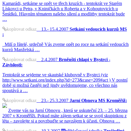
Kamarádi, setkáme se opět ve třech kruzích - tentokrát ve Starém
Lískovci u Petra, v Kniničkách u Roberta a v Kohoutovicích u
Šmídků. Hlavním tématem našeho sílení a modlitby tentokrát bude
…
kopírovat odkaz
13.- 15.4.2007
Setkání vedoucích kurzů MS
:
Milí p řátelé, srdečně Vás zveme opět po roce na setkání vedoucích
kurzů Manželská …
kopírovat odkaz
2.4.2007
Brněnští chlapi v Bystrci -
Závislosti:
Tentokrát se sejdeme ve skautské klubovně v Bystrci (viz
http://www.setkani.org/index.php?id=273&case=209#act ) V postní
době si možná častěji než jindy uvědomujeme, co všechno nás
spoutává a …
kopírovat odkaz
23.- 25.3.2007
Jarní Obnova MS Kroměříž:
Zveme vás na Jarní Obnovu , která se uskuteční 23. – 25. března
2007 v Kroměříži. Pokud máte zájem setkat se se svojí skupinkou z
léta – zavolejte si a povzbuďte se navzájem k účasti. Obnova …
kopírovat odkaz
19.3.2007
přihlašovací tabulka
Trojjediné