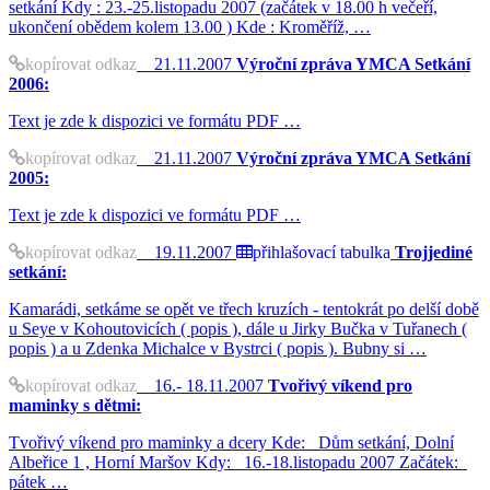
setkání Kdy : 23.-25.listopadu 2007 (začátek v 18.00 h večeří,
ukončení obědem kolem 13.00 ) Kde : Kroměříž, …
kopírovat odkaz
21.11.2007
Výroční zpráva YMCA Setkání
2006:
Text je zde k dispozici ve formátu PDF …
kopírovat odkaz
21.11.2007
Výroční zpráva YMCA Setkání
2005:
Text je zde k dispozici ve formátu PDF …
kopírovat odkaz
19.11.2007
přihlašovací tabulka
Trojjediné
setkání:
Kamarádi, setkáme se opět ve třech kruzích - tentokrát po delší době
u Seye v Kohoutovicích ( popis ), dále u Jirky Bučka v Tuřanech (
popis ) a u Zdenka Michalce v Bystrci ( popis ). Bubny si …
kopírovat odkaz
16.- 18.11.2007
Tvořivý víkend pro
maminky s dětmi:
Tvořivý víkend pro maminky a dcery Kde: Dům setkání, Dolní
Albeřice 1 , Horní Maršov Kdy: 16.-18.listopadu 2007 Začátek:
pátek …