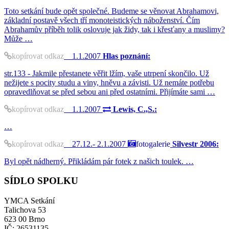
Toto setkání bude opět společné. Budeme se věnovat Abrahamovi,
základní postavě všech tří monoteistických náboženství. Čím
Abrahamův příběh tolik oslovuje jak židy, tak i křesťany a muslimy?
Může …
kopírovat odkaz
1.1.2007
Hlas poznání:
str.133 - Jakmile přestanete věřit lžím, vaše utrpení skončilo. Už
nežijete s pocity studu a viny, hněvu a závisti. Už nemáte potřebu
opravedlňovat se před sebou ani před ostatními. Přijímáte sami …
kopírovat odkaz
1.1.2007
Lewis, C.,S.:
…
kopírovat odkaz
27.12.- 2.1.2007
fotogalerie
Silvestr 2006:
Byl opět nádherný. Přikládám pár fotek z našich toulek. …
SÍDLO SPOLKU
YMCA Setkání
Talichova 53
623 00 Brno
IČ: 26531135