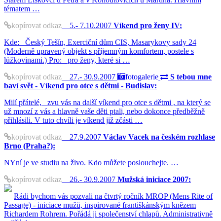
tématem …
kopírovat odkaz
5.- 7.10.2007
Víkend pro ženy IV:
Kde: Český Tešín, Exerciční dům CIS, Masarykovy sady 24
(Moderně upravený objekt s příjemným komfortem, postele s
lůžkovinami.) Pro: pro ženy, které si …
kopírovat odkaz
27.- 30.9.2007
fotogalerie
S tebou mne
baví svět - Víkend pro otce s dětmi - Budislav:
Milí přátelé, zvu vás na další víkend pro otce s dětmi , na který se
už mnozí z vás a hlavně vaše děti ptali, nebo dokonce předběžně
přihlásili. V tuto chvíli je víkend již zčásti …
kopírovat odkaz
27.9.2007
Václav Vacek na českém rozhlase
Brno (Praha?):
NYní je ve studiu na živo. Kdo můžete poslouchejte. …
kopírovat odkaz
26.- 30.9.2007
Mužská iniciace 2007:
Rádi bychom vás pozvali na čtvrtý ročník MROP (Mens Rite of
Passage) - iniciace mužů, inspirované františkánským knězem
Richardem Rohrem. Pořádá ji společenství chlapů. Administrativně