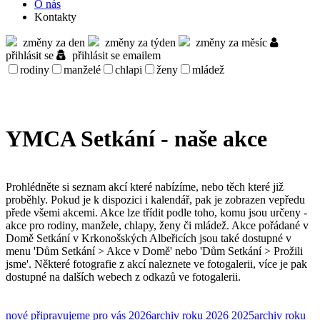
O nás
Kontakty
změny za den
změny za týden
změny za měsíc
přihlásit se
přihlásit se emailem
rodiny
manželé
chlapi
ženy
mládež
YMCA Setkání - naše akce
Prohlédněte si seznam akcí které nabízíme, nebo těch které již
proběhly. Pokud je k dispozici i kalendář, pak je zobrazen vepředu
přede všemi akcemi. Akce lze třídit podle toho, komu jsou určeny -
akce pro rodiny, manžele, chlapy, ženy či mládež. Akce pořádané v
Domě Setkání v Krkonošských Albeřicích jsou také dostupné v
menu 'Dům Setkání > Akce v Domě' nebo 'Dům Setkání > Prožili
jsme'. Některé fotografie z akcí naleznete ve fotogalerii, více je pak
dostupné na dalších webech z odkazů ve fotogalerii.
nové
připravujeme pro vás
2026
archiv roku 2026
2025
archiv roku