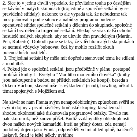
2. Sice to v jednu chvíli vypadalo, že převládne touha po častějším
setkávání v malých skupinách (trojjediné a společné setkání by se
pravidelně střídaly), nakonec to ale vypadá tak, že nebudeme tak
moc plánovat a podle situace a nabídky programu budeme
operativně střídat společné setkání s dělením do skupinek, společné
setkání bez dělení a trojjediné setkání. Hledají se však další ochotní
hostitelé malých skupinek, aby se ulevilo těm pravidelným (Martin,
Petr, Roberto). Dohodli jsme se taky, že v těchto malých skupinkách
se nemusí vždycky bubnovat, čož by mohlo rozšířit okruh
potenciálních hostitelů.
3. Trojjediná setkání by měla mít dopředu stanovené téma ke sdílení
a modlitbě.
4. Pokud jde o společná setkání, jsou předběžně v plánu: postupné
probírání knihy L. Evelyho "Modlitba moderního člověka" (knihy
jsou nakoupené a budou na příštích setkáních ke koupi), beseda s
Orkem Váchou, slavení mše "s výkladem" (snad), bowling, několik
témat spojených s Mojžíšem atd.
Na závěr se nám Franta svým nenapodobitelným způsobem svěřil se
svými dojmy z první návštěvy brněnské skupiny, která tenkrát
shodou okolností také diskutovala programové otázky. Trvalo mu
pak skoro rok, než znovu přišel. Budiž vzdány díky ohleduplnosti
dvou našich nových kamarádů, kteří na přímý dotaz, zda nemají
podobný dojem jako Franta, odpověděli velmi ohleduplně, ba téměř
laskavě. Snad je ještě někdy uvidíme.