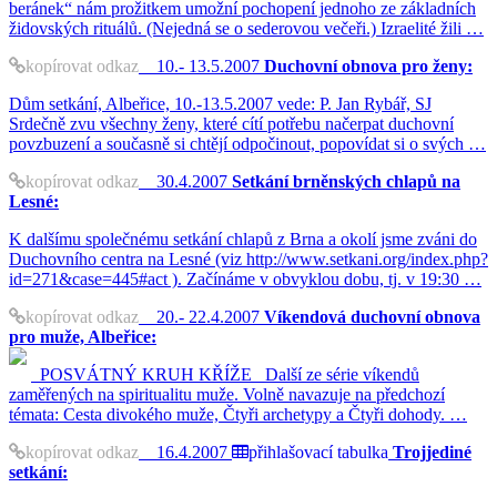
beránek“ nám prožitkem umožní pochopení jednoho ze základních
židovských rituálů. (Nejedná se o sederovou večeři.) Izraelité žili …
kopírovat odkaz
10.- 13.5.2007
Duchovní obnova pro ženy:
Dům setkání, Albeřice, 10.-13.5.2007 vede: P. Jan Rybář, SJ
Srdečně zvu všechny ženy, které cítí potřebu načerpat duchovní
povzbuzení a současně si chtějí odpočinout, popovídat si o svých …
kopírovat odkaz
30.4.2007
Setkání brněnských chlapů na
Lesné:
K dalšímu společnému setkání chlapů z Brna a okolí jsme zváni do
Duchovního centra na Lesné (viz http://www.setkani.org/index.php?
id=271&case=445#act ). Začínáme v obvyklou dobu, tj. v 19:30 …
kopírovat odkaz
20.- 22.4.2007
Víkendová duchovní obnova
pro muže, Albeřice:
POSVÁTNÝ KRUH KŘÍŽE Další ze série víkendů
zaměřených na spiritualitu muže. Volně navazuje na předchozí
témata: Cesta divokého muže, Čtyři archetypy a Čtyři dohody. …
kopírovat odkaz
16.4.2007
přihlašovací tabulka
Trojjediné
setkání: