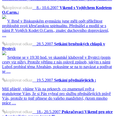
kopírovat odkaz
8.- 10.6.2007
Víkend s Vojtěchem Kodetem
O.Carm.:
V Brně v Biskupském gymnáziu jsme měli opět příležitost
prohloubit svoji křesťanskou spiritualitu. Přednášel a modlil se s
námi P. Vojtěch Kodet O.Carm., znalec duchovního doprovázení,
…
kopírovat odkaz
28.5.2007
Setkání brněnských chlapů v
Bystrci:
Sejdeme se v 19:30 hod. ve skautské klubovně v Bystrci (popis
cesty viz níže). Protože většinu z nás oslovil způsob, jakým s námi
Luboš probíral téma Abrahám, pokusíme se na to navázat a podívat
se …
kopírovat odkaz
19.5.2007
Setkání přednášejících :
Milí přátelé, vítáme Vás na prknech, co znamenají svět a
gratulujeme Vám, že si Pán vybral pro službu přednášejících právě
Vás, protože to jistě přinese do vašeho manželství, (krom mnoho
práce …
kopírovat odkaz
18.- 20.5.2007
Pokračovací Víkend pro otce