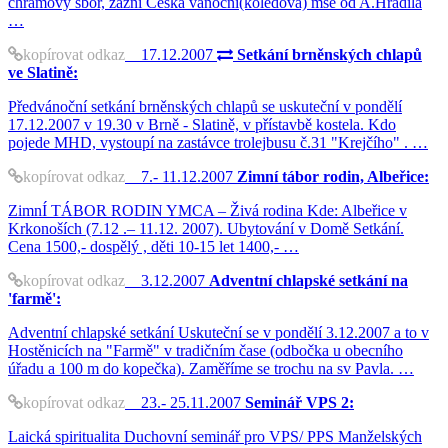
chrámový sbor, zazní Česká vánoční(koledová) mše od A.Hradila
…
kopírovat odkaz
17.12.2007
Setkání brněnských chlapů
ve Slatině:
Předvánoční setkání brněnských chlapů se uskuteční v pondělí
17.12.2007 v 19.30 v Brně - Slatině, v přístavbě kostela. Kdo
pojede MHD, vystoupí na zastávce trolejbusu č.31 "Krejčího" . …
kopírovat odkaz
7.- 11.12.2007
Zimní tábor rodin, Albeřice:
ZimnÍ TÁBOR RODIN YMCA – Živá rodina Kde: Albeřice v
Krkonoších (7.12 .– 11.12. 2007). Ubytování v Domě Setkání.
Cena 1500,- dospělý , děti 10-15 let 1400,- …
kopírovat odkaz
3.12.2007
Adventní chlapské setkání na
'farmě':
Adventní chlapské setkání Uskuteční se v pondělí 3.12.2007 a to v
Hostěnicích na "Farmě" v tradičním čase (odbočka u obecního
úřadu a 100 m do kopečka). Zaměříme se trochu na sv Pavla. …
kopírovat odkaz
23.- 25.11.2007
Seminář VPS 2:
Laická spiritualita Duchovní seminář pro VPS/ PPS Manželských