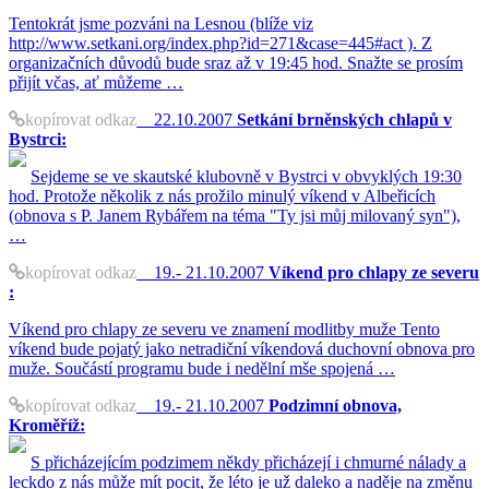
Tentokrát jsme pozváni na Lesnou (blíže viz
http://www.setkani.org/index.php?id=271&case=445#act ). Z
organizačních důvodů bude sraz až v 19:45 hod. Snažte se prosím
přijít včas, ať můžeme …
kopírovat odkaz
22.10.2007
Setkání brněnských chlapů v
Bystrci:
Sejdeme se ve skautské klubovně v Bystrci v obvyklých 19:30
hod. Protože několik z nás prožilo minulý víkend v Albeřicích
(obnova s P. Janem Rybářem na téma "Ty jsi můj milovaný syn"),
…
kopírovat odkaz
19.- 21.10.2007
Víkend pro chlapy ze severu
:
Víkend pro chlapy ze severu ve znamení modlitby muže Tento
víkend bude pojatý jako netradiční víkendová duchovní obnova pro
muže. Součástí programu bude i nedělní mše spojená …
kopírovat odkaz
19.- 21.10.2007
Podzimní obnova,
Kroměříž:
S přicházejícím podzimem někdy přicházejí i chmurné nálady a
leckdo z nás může mít pocit, že léto je už daleko a naděje na změnu