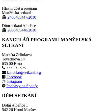
Hlavní účet a program
Manželská setkání
2400465447/2010
Dům setkání Albeřice
2000465448/2010
KANCELÁŘ PROGRAMU MANŽELSKÁ
SETKÁNÍ
Markéta Zelinková
Teyschlova 14
635 00 Brno
777 131 575
kancelar@setkani.org
Facebook
Instagram
Podcasty na Spotify
DŮM SETKÁNÍ
Dolní Albeřice 1
542 26 Horní Maršov