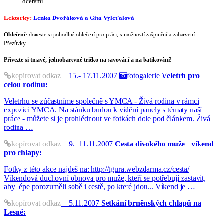
dcerami
Lektorky:
Lenka Dvořáková a Gita Vyleťalová
Oblečení:
doneste si pohodlné oblečení pro práci, s možností zašpinění a zabarvení.
Přezůvky.
Přivezte si
tmavé, jednobarevné tričko na savování
a na batikování!
kopírovat odkaz
15.- 17.11.2007
fotogalerie
Veletrh pro
celou rodinu:
Veletrhu se zúčastníme společně s YMCA - Živá rodina v rámci
expozici YMCA. Na stánku budou k vidění panely s tématy naší
práce - můžete si je prohlédnout ve fotkách dole pod článkem. Živá
rodina …
kopírovat odkaz
9.- 11.11.2007
Cesta divokého muže - víkend
pro chlapy:
Fotky z této akce najdeš na: http://tgura.webzdarma.cz/cesta/
Víkendová duchovní obnova pro muže, kteří se potřebují zastavit,
aby lépe porozuměli sobě i cestě, po které jdou... Víkend je …
kopírovat odkaz
5.11.2007
Setkání brněnských chlapů na
Lesné: