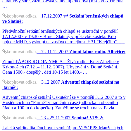
chrámový sbor, zazní Česká vánoční(koledová) mše od A.Hradila
…
kopírovat odkaz
17.12.2007
Setkání brněnských chlapů
ve Slatině:
Předvánoční setkání brněnských chlapů se uskuteční v pondělí
17.12.2007 v 19.30 v Brně - Slatině, v přístavbě kostela. Kdo
pojede MHD, vystoupí na zastávce trolejbusu č.31 "Krejčího" . …
kopírovat odkaz
7.- 11.12.2007
Zimní tábor rodin, Albeřice:
ZimnÍ TÁBOR RODIN YMCA – Živá rodina Kde: Albeřice v
Krkonoších (7.12 .– 11.12. 2007). Ubytování v Domě Setkání.
Cena 1500,- dospělý , děti 10-15 let 1400,- …
kopírovat odkaz
3.12.2007
Adventní chlapské setkání na
'farmě':
Adventní chlapské setkání Uskuteční se v pondělí 3.12.2007 a to v
Hostěnicích na "Farmě" v tradičním čase (odbočka u obecního
úřadu a 100 m do kopečka). Zaměříme se trochu na sv Pavla. …
kopírovat odkaz
23.- 25.11.2007
Seminář VPS 2:
Laická spiritualita Duchovní seminář pro VPS/ PPS Manželských