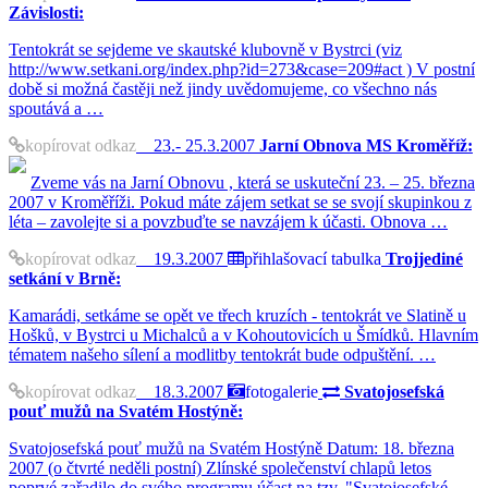
Závislosti:
Tentokrát se sejdeme ve skautské klubovně v Bystrci (viz
http://www.setkani.org/index.php?id=273&case=209#act ) V postní
době si možná častěji než jindy uvědomujeme, co všechno nás
spoutává a …
kopírovat odkaz
23.- 25.3.2007
Jarní Obnova MS Kroměříž:
Zveme vás na Jarní Obnovu , která se uskuteční 23. – 25. března
2007 v Kroměříži. Pokud máte zájem setkat se se svojí skupinkou z
léta – zavolejte si a povzbuďte se navzájem k účasti. Obnova …
kopírovat odkaz
19.3.2007
přihlašovací tabulka
Trojjediné
setkání v Brně:
Kamarádi, setkáme se opět ve třech kruzích - tentokrát ve Slatině u
Hošků, v Bystrci u Michalců a v Kohoutovicích u Šmídků. Hlavním
tématem našeho sílení a modlitby tentokrát bude odpuštění. …
kopírovat odkaz
18.3.2007
fotogalerie
Svatojosefská
pouť mužů na Svatém Hostýně:
Svatojosefská pouť mužů na Svatém Hostýně Datum: 18. března
2007 (o čtvrté neděli postní) Zlínské společenství chlapů letos
poprvé zařadilo do svého programu účast na tzv. "Svatojosefské …