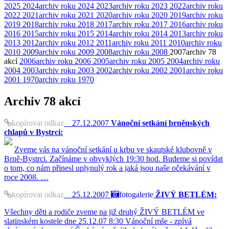
2025
2024
archiv roku 2024
2023
archiv roku 2023
2022
archiv roku
2022
2021
archiv roku 2021
2020
archiv roku 2020
2019
archiv roku
2019
2018
archiv roku 2018
2017
archiv roku 2017
2016
archiv roku
2016
2015
archiv roku 2015
2014
archiv roku 2014
2013
archiv roku
2013
2012
archiv roku 2012
2011
archiv roku 2011
2010
archiv roku
2010
2009
archiv roku 2009
2008
archiv roku 2008
2007
archiv
78
akcí
2006
archiv roku 2006
2005
archiv roku 2005
2004
archiv roku
2004
2003
archiv roku 2003
2002
archiv roku 2002
2001
archiv roku
2001
1970
archiv roku 1970
Archiv
78 akcí
kopírovat odkaz
27.12.2007
Vánoční setkání brněnských
chlapů v Bystrci:
Zveme vás na vánoční setkání u krbu ve skautské klubovně v
Brně-Bystrci. Začínáme v obvyklých 19:30 hod. Budeme si povídat
o tom, co nám přinesl uplynulý rok a jaká jsou naše očekávání v
roce 2008. …
kopírovat odkaz
25.12.2007
fotogalerie
ŽIVÝ BETLÉM:
Všechny děti a rodiče zveme na již druhý ŽIVÝ BETLÉM ve
slatinském kostele dne 25.12.07 8:30 Vánoční mše - zpívá