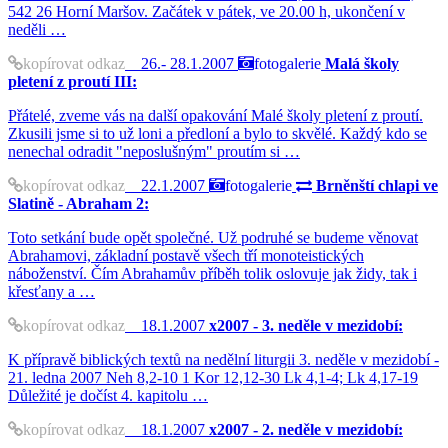
542 26 Horní Maršov. Začátek v pátek, ve 20.00 h, ukončení v
neděli …
kopírovat odkaz
26.- 28.1.2007
fotogalerie
Malá školy
pletení z proutí III:
Přátelé, zveme vás na další opakování Malé školy pletení z proutí.
Zkusili jsme si to už loni a předloní a bylo to skvělé. Každý kdo se
nenechal odradit "neposlušným" proutím si …
kopírovat odkaz
22.1.2007
fotogalerie
Brněnští chlapi ve
Slatině - Abraham 2:
Toto setkání bude opět společné. Už podruhé se budeme věnovat
Abrahamovi, základní postavě všech tří monoteistických
náboženství. Čím Abrahamův příběh tolik oslovuje jak židy, tak i
křesťany a …
kopírovat odkaz
18.1.2007
x2007 - 3. neděle v mezidobí:
K přípravě biblických textů na nedělní liturgii 3. neděle v mezidobí -
21. ledna 2007 Neh 8,2-10 1 Kor 12,12-30 Lk 4,1-4; Lk 4,17-19
Důležité je dočíst 4. kapitolu …
kopírovat odkaz
18.1.2007
x2007 - 2. neděle v mezidobí: