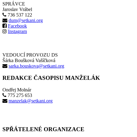
SPRÁVCE
Jaroslav Vrábel
736 537 122
dum@setkani.org
Facebook
Instagram
VEDOUCÍ PROVOZU DS
Šárka Boušková Vašíčková
sarka.bouskova@setkani.org
REDAKCE ČASOPISU MANŽELÁK
Ondřej Molnár
775 275 653
manzelak@setkani.org
SPŘÁTELENÉ ORGANIZACE