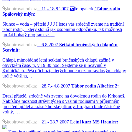
kopírovat odkaz
11.- 18.8.2007
fotogalerie
Tábor rodin
Spálovský mlýn:
Slunce – voda – přátelé J J J I letos vás srdečně zveme na tradiční
tábor rodin, který slouží jak osobnímu odpočinku, tak možnosti
prožít bohatý program se …
kopírovat odkaz
6.8.2007
Setkání brněnských chlapů u
Scavinů:
Chlapi, mimořádné letní setkání brněnských chlapů začíná v
obvyklém čase, tj. v 19:30 hod. Sejdeme se u Scavinů v
Kníničkách. Pěší příchozí, kterých bude mezi opravdovými chlapy
určitě většina, …
kopírovat odkaz
28.7.- 4.8.2007
Tábor rodin Albeřice 2:
Drazí přátelé, srdečně vás zveme na dovolenou rodin do Krkonoš.
Nabízíme možnost strávit týden s vašimi rodinami v příjemném
prostředí přátel a krásné horské přírody. Program bude částečně
volný, …
kopírovat odkaz
21.- 28.7.2007
Letní kurz MS Hranice:
Kurz je zaměřený na prohloubení vztahů mezi manžely a v