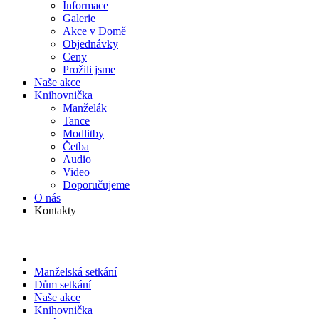
Informace
Galerie
Akce v Domě
Objed­návky
Ceny
Prožili jsme
Naše akce
Knihov­nička
Manželák
Tance
Modlitby
Četba
Audio
Video
Doporu­čujeme
O nás
Kontakty
Manželská setkání
Dům setkání
Naše akce
Knihov­nička