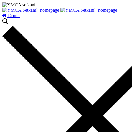
zatížení serveru
Domů