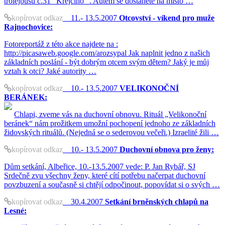
trolejbusu č.31 "Krejčího" . Autem se dostanete na místo …
kopírovat odkaz
11.- 13.5.2007
Otcovství - víkend pro muže
Rajnochovice:
Fotoreportáž z této akce najdete na :
http://picasaweb.google.com/arozsypal Jak naplnit jedno z našich
základních poslání - být dobrým otcem svým dětem? Jaký je můj
vztah k otci? Jaké autority …
kopírovat odkaz
10.- 13.5.2007
VELIKONOČNÍ
BERÁNEK:
Chlapi, zveme vás na duchovní obnovu. Rituál „Velikonoční
beránek“ nám prožitkem umožní pochopení jednoho ze základních
židovských rituálů. (Nejedná se o sederovou večeři.) Izraelité žili …
kopírovat odkaz
10.- 13.5.2007
Duchovní obnova pro ženy:
Dům setkání, Albeřice, 10.-13.5.2007 vede: P. Jan Rybář, SJ
Srdečně zvu všechny ženy, které cítí potřebu načerpat duchovní
povzbuzení a současně si chtějí odpočinout, popovídat si o svých …
kopírovat odkaz
30.4.2007
Setkání brněnských chlapů na
Lesné: