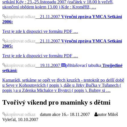
setkání Kdy : 23.-25.listopadu 2007 (začátek v 18.00 h večeří,
ukončení obědem kolem 13.00 ) Kde : Kroměříž, …
kopírovat odkaz
21.11.2007
Výroční zpráva YMCA Setkání
2006:
Text je zde k dispozici ve formátu PDF …
kopírovat odkaz
21.11.2007
Výroční zpráva YMCA Setkání
2005:
Text je zde k dispozici ve formátu PDF …
kopírovat odkaz
19.11.2007
přihlašovací tabulka
Trojjediné
setkání:
Kamarádi, setkáme se opět ve třech kruzích - tentokrát po delší době
u Seye v Kohoutovicích ( popis ), dále u Jirky Bučka v Tuřanech (
popis ) a u Zdenka Michalce v Bystrci ( popis ). Bubny si …
Tvořivý víkend pro maminky s dětmi
kopírovat odkaz
datum akce
16.- 18.11.2007
autor
Miloš
Vyleťal, 10.10.2007