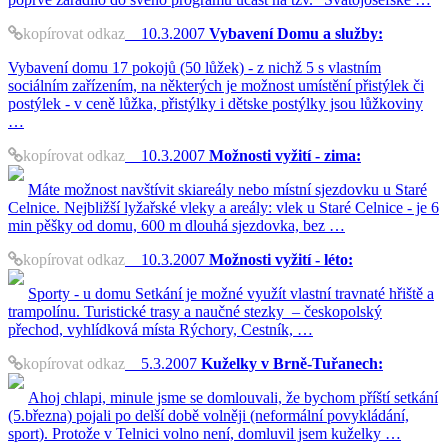
kopírovat odkaz
10.3.2007
Vybavení Domu a služby:
Vybavení domu 17 pokojů (50 lůžek) - z nichž 5 s vlastním
sociálním zařízením, na některých je možnost umístění přistýlek či
postýlek - v ceně lůžka, přistýlky i dětske postýlky jsou lůžkoviny
…
kopírovat odkaz
10.3.2007
Možnosti vyžití - zima:
Máte možnost navštívit skiareály nebo místní sjezdovku u Staré
Celnice. Nejbližší lyžařské vleky a areály: vlek u Staré Celnice - je 6
min pěšky od domu, 600 m dlouhá sjezdovka, bez …
kopírovat odkaz
10.3.2007
Možnosti vyžití - léto:
Sporty - u domu Setkání je možné využít vlastní travnaté hřiště a
trampolínu. Turistické trasy a naučné stezky – českopolský
přechod, vyhlídková místa Rýchory, Cestník, …
kopírovat odkaz
5.3.2007
Kuželky v Brně-Tuřanech:
Ahoj chlapi, minule jsme se domlouvali, že bychom příští setkání
(5.března) pojali po delší době volněji (neformální povykládání,
sport). Protože v Telnici volno není, domluvil jsem kuželky …