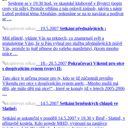
Sejdeme se v 19:30 hod. ve skautské klubovně v Bystrci (popis
cesty viz níže). Protože většinu z nás oslovil způsob, jakým s námi
Luboš probíral téma Abrahám, pokusíme se na to navázat a podívat
se …
kopírovat odkaz
19.5.2007
Setkání přednášejících :
Milí přátelé, vítáme Vás na prknech, co znamenají svět a
gratulujeme Vám, že si Pán vybral pro službu přednášejících právě
Vás, protože to jistě přinese do vašeho manželství, (krom mnoho
práce …
kopírovat odkaz
18.- 20.5.2007
Pokračovací Víkend pro otce
s dospívajícím synem (syny) II:
Tato akce je určena pouze pro ty, kdo se již zúčastnili prvního
Víkendu pro otce s dospívajícím synem aneb: „Mnoho mužů má
děti, ale málo dětí má otce!“ , které se konaly již v letech 2005-2006
…
kopírovat odkaz
14.5.2007
Setkání brněnských chlapů ve
Slatině:
Setkání se uskuteční v pondělí 14.5.2007 v 19.30 v Brně - Slatině, v
přístavbě kostela. Kdo pojede MHD, vystoupí na zastávce