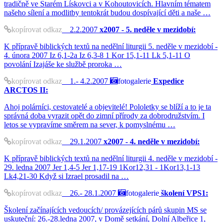
tradičně ve Starém Lískovci a v Kohoutovicích. Hlavním tématem
našeho sílení a modlitby tentokrát budou dospívající děti a naše …
kopírovat odkaz
2.2.2007
x2007 - 5. neděle v mezidobí:
K přípravě biblických textů na nedělní liturgii 5. neděle v mezidobí -
4. února 2007 Iz 6,1-2a Iz 6,3-8 1 Kor 15,1-11 Lk 5,1-11 O
povolání Izajáše ke službě proroka …
kopírovat odkaz
1.- 4.2.2007
fotogalerie
Expedice
ARCTOS II:
Ahoj polárníci, cestovatelé a objevitelé! Pololetky se blíží a to je ta
správná doba vyrazit opět do zimní přírody za dobrodružstvím. I
letos se vypravíme směrem na sever, k pomyslnému …
kopírovat odkaz
29.1.2007
x2007 - 4. neděle v mezidobí:
K přípravě biblických textů na nedělní liturgii 4. neděle v mezidobí -
29. ledna 2007 Jer 1,4-5 Jer 1,17-19 1Kor12,31 - 1Kor13,1-13
Lk4,21-30 Když si Izrael prosadil na …
kopírovat odkaz
26.- 28.1.2007
fotogalerie
školení VPS1:
Školení začínajících vedoucích/ provázejících párů skupin MS se
uskuteční: 26.-28.ledna 2007, v Domě setkání, Dolní Albeřice 1,