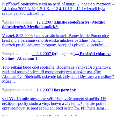
K přípravě biblických textů na nedělní liturgii 2. neděle v mezidobí -
14. ledna 2007 Iz 62,1-5 1 Kor 12,4-11 J 2,1-12 I v Izraeli byla
svatba velikou událostí …
kopírovat odkaz
12.1.2007
Zlínské společenství - Mexiko
dobrodružné, Mexiko katolické:
V pátek 8.12.2006 jsme v areálu kostela Panny Marie Pomocnice
křesťanů a Salesiánského střediska mládeže ve Zlíně - Jižních
Svazích prožili adventní program, který nás přivedl k usebrání. …
kopírovat odkaz
8.1.2007
fotogalerie
Brněnští chlapi ve
Slatině - Abraham 1:
Toto setkání bude opět společné. Budeme se věnovat Abrahamovi,
základní postavě všech tří monoteistických náboženství. Čím
Abrahamův příběh tolik oslovuje jak židy, tak i křesťany a muslimy?
Může …
kopírovat odkaz
1.1.2007
Hlas poznání:
str.133 - Jakmile přestanete věřit lžím, vaše utrpení skončilo. Už
nežijete s pocity studu a viny, hněvu a závisti. Už nemáte potřebu
opravedlňovat se před sebou ani před ostatními. Přijímáte sami …