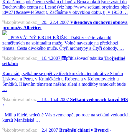
K dalšímu společnému setkání chlapů z Brna a okolí jsme zváni do
Duchovního centra na Lesné (viz http://www.setkani.org/index.php?
id=271&case=445#act ). Začínáme v obvyklou dobu, tj. v 19:30 …
kopírovat odkaz
20.- 22.4.2007
Víkendová duchovní obnova
pro muže, Albeřice:
POSVÁTNÝ KRUH KŘÍŽE Další ze série víkendů
zaměřených na spiritualitu muže. Volně navazuje na předchozí
témata: Cesta divokého muže, Čtyři archetypy a Čtyři dohody. …
kopírovat odkaz
16.4.2007
přihlašovací tabulka
Trojjediné
setkání:
Kamarádi, setkáme se opět ve třech kruzích - tentokrát ve Starém
Lískovci u Petra, v Kniničkách u Roberta a v Kohoutovicích u
Šmídků. Hlavním tématem našeho sílení a modlitby tentokrát bude
…
kopírovat odkaz
13.- 15.4.2007
Setkání vedoucích kurzů MS
:
Milí p řátelé, srdečně Vás zveme opět po roce na setkání vedoucích
kurzů Manželská …
kopírovat odkaz
2.4.2007
Brněnští chlapi v Bystrci -