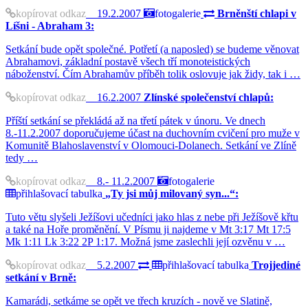
kopírovat odkaz
19.2.2007
fotogalerie
Brněnští chlapi v
Líšni - Abraham 3:
Setkání bude opět společné. Potřetí (a naposled) se budeme věnovat
Abrahamovi, základní postavě všech tří monoteistických
náboženství. Čím Abrahamův příběh tolik oslovuje jak židy, tak i …
kopírovat odkaz
16.2.2007
Zlínské společenství chlapů:
Příští setkání se překládá až na třetí pátek v únoru. Ve dnech
8.-11.2.2007 doporučujeme účast na duchovním cvičení pro muže v
Komunitě Blahoslavenství v Olomouci-Dolanech. Setkání ve Zlíně
tedy …
kopírovat odkaz
8.- 11.2.2007
fotogalerie
přihlašovací tabulka
„Ty jsi můj milovaný syn...“:
Tuto větu slyšeli Ježíšovi učedníci jako hlas z nebe při Ježíšově křtu
a také na Hoře proměnění. V Písmu ji najdeme v Mt 3:17 Mt 17:5
Mk 1:11 Lk 3:22 2P 1:17. Možná jsme zaslechli její ozvěnu v …
kopírovat odkaz
5.2.2007
přihlašovací tabulka
Trojjediné
setkání v Brně:
Kamarádi, setkáme se opět ve třech kruzích - nově ve Slatině,