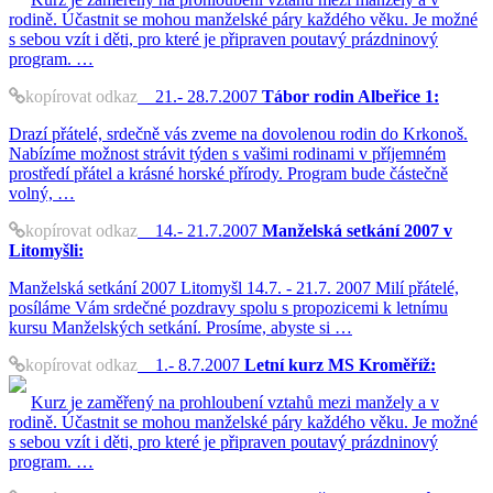
rodině. Účastnit se mohou manželské páry každého věku. Je možné
s sebou vzít i děti, pro které je připraven poutavý prázdninový
program. …
kopírovat odkaz
21.- 28.7.2007
Tábor rodin Albeřice 1:
Drazí přátelé, srdečně vás zveme na dovolenou rodin do Krkonoš.
Nabízíme možnost strávit týden s vašimi rodinami v příjemném
prostředí přátel a krásné horské přírody. Program bude částečně
volný, …
kopírovat odkaz
14.- 21.7.2007
Manželská setkání 2007 v
Litomyšli:
Manželská setkání 2007 Litomyšl 14.7. - 21.7. 2007 Milí přátelé,
posíláme Vám srdečné pozdravy spolu s propozicemi k letnímu
kursu Manželských setkání. Prosíme, abyste si …
kopírovat odkaz
1.- 8.7.2007
Letní kurz MS Kroměříž:
Kurz je zaměřený na prohloubení vztahů mezi manžely a v
rodině. Účastnit se mohou manželské páry každého věku. Je možné
s sebou vzít i děti, pro které je připraven poutavý prázdninový
program. …