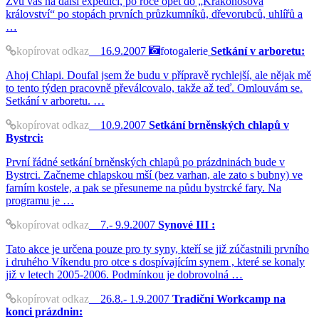
Zvu vás na další expedici, po roce opět do „Krakonošova
království“ po stopách prvních průzkumníků, dřevorubců, uhlířů a
…
kopírovat odkaz
16.9.2007
fotogalerie
Setkání v arboretu:
Ahoj Chlapi. Doufal jsem že budu v přípravě rychlejší, ale nějak mě
to tento týden pracovně převálcovalo, takže až teď. Omlouvám se.
Setkání v arboretu. …
kopírovat odkaz
10.9.2007
Setkání brněnských chlapů v
Bystrci:
První řádné setkání brněnských chlapů po prázdninách bude v
Bystrci. Začneme chlapskou mší (bez varhan, ale zato s bubny) ve
farním kostele, a pak se přesuneme na půdu bystrcké fary. Na
programu je …
kopírovat odkaz
7.- 9.9.2007
Synové III :
Tato akce je určena pouze pro ty syny, kteří se již zúčastnili prvního
i druhého Víkendu pro otce s dospívajícím synem , které se konaly
již v letech 2005-2006. Podmínkou je dobrovolná …
kopírovat odkaz
26.8.- 1.9.2007
Tradiční Workcamp na
konci prázdnin: