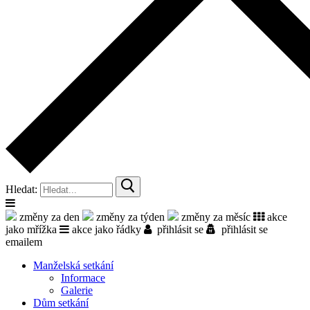
Hledat:
změny za den
změny za týden
změny za měsíc
akce
jako mřížka
akce jako řádky
přihlásit se
přihlásit se
emailem
Manželská setkání
Informace
Galerie
Dům setkání