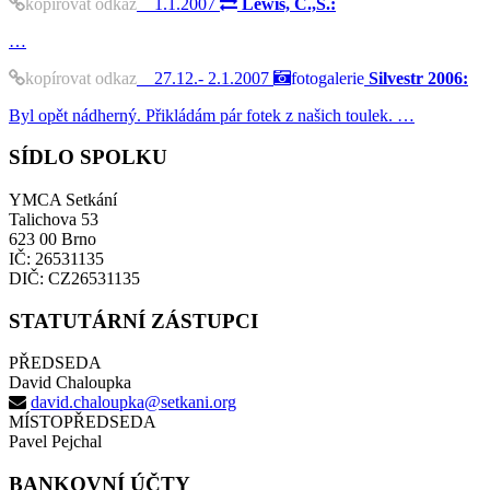
kopírovat odkaz
1.1.2007
Lewis, C.,S.:
…
kopírovat odkaz
27.12.- 2.1.2007
fotogalerie
Silvestr 2006:
Byl opět nádherný. Přikládám pár fotek z našich toulek. …
SÍDLO SPOLKU
YMCA Setkání
Talichova 53
623 00 Brno
IČ: 26531135
DIČ: CZ26531135
STATUTÁRNÍ ZÁSTUPCI
PŘEDSEDA
David Chaloupka
david.chaloupka@setkani.org
MÍSTOPŘEDSEDA
Pavel Pejchal
BANKOVNÍ ÚČTY