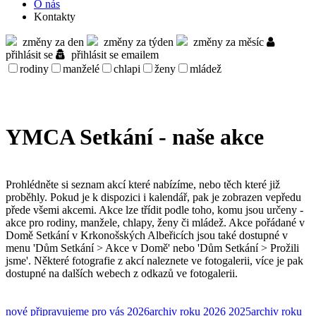
O nás
Kontakty
změny za den
změny za týden
změny za měsíc
přihlásit se
přihlásit se emailem
rodiny
manželé
chlapi
ženy
mládež
YMCA Setkání - naše akce
Prohlédněte si seznam akcí které nabízíme, nebo těch které již
proběhly. Pokud je k dispozici i kalendář, pak je zobrazen vepředu
přede všemi akcemi. Akce lze třídit podle toho, komu jsou určeny -
akce pro rodiny, manžele, chlapy, ženy či mládež. Akce pořádané v
Domě Setkání v Krkonošských Albeřicích jsou také dostupné v
menu 'Dům Setkání > Akce v Domě' nebo 'Dům Setkání > Prožili
jsme'. Některé fotografie z akcí naleznete ve fotogalerii, více je pak
dostupné na dalších webech z odkazů ve fotogalerii.
nové
připravujeme pro vás
2026
archiv roku 2026
2025
archiv roku