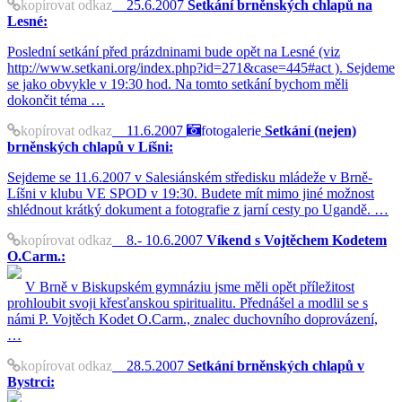
kopírovat odkaz
25.6.2007
Setkání brněnských chlapů na
Lesné:
Poslední setkání před prázdninami bude opět na Lesné (viz
http://www.setkani.org/index.php?id=271&case=445#act ). Sejdeme
se jako obvykle v 19:30 hod. Na tomto setkání bychom měli
dokončit téma …
kopírovat odkaz
11.6.2007
fotogalerie
Setkání (nejen)
brněnských chlapů v Líšni:
Sejdeme se 11.6.2007 v Salesiánském středisku mládeže v Brně-
Líšni v klubu VE SPOD v 19:30. Budete mít mimo jiné možnost
shlédnout krátký dokument a fotografie z jarní cesty po Ugandě. …
kopírovat odkaz
8.- 10.6.2007
Víkend s Vojtěchem Kodetem
O.Carm.:
V Brně v Biskupském gymnáziu jsme měli opět příležitost
prohloubit svoji křesťanskou spiritualitu. Přednášel a modlil se s
námi P. Vojtěch Kodet O.Carm., znalec duchovního doprovázení,
…
kopírovat odkaz
28.5.2007
Setkání brněnských chlapů v
Bystrci: