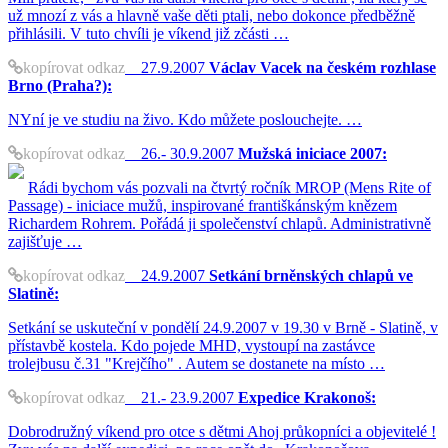
už mnozí z vás a hlavně vaše děti ptali, nebo dokonce předběžně
přihlásili. V tuto chvíli je víkend již zčásti …
kopírovat odkaz
27.9.2007
Václav Vacek na českém rozhlase
Brno (Praha?):
NYní je ve studiu na živo. Kdo můžete poslouchejte. …
kopírovat odkaz
26.- 30.9.2007
Mužská iniciace 2007:
Rádi bychom vás pozvali na čtvrtý ročník MROP (Mens Rite of
Passage) - iniciace mužů, inspirované františkánským knězem
Richardem Rohrem. Pořádá ji společenství chlapů. Administrativně
zajišťuje …
kopírovat odkaz
24.9.2007
Setkání brněnských chlapů ve
Slatině:
Setkání se uskuteční v pondělí 24.9.2007 v 19.30 v Brně - Slatině, v
přístavbě kostela. Kdo pojede MHD, vystoupí na zastávce
trolejbusu č.31 "Krejčího" . Autem se dostanete na místo …
kopírovat odkaz
21.- 23.9.2007
Expedice Krakonoš:
Dobrodružný víkend pro otce s dětmi Ahoj průkopníci a objevitelé !