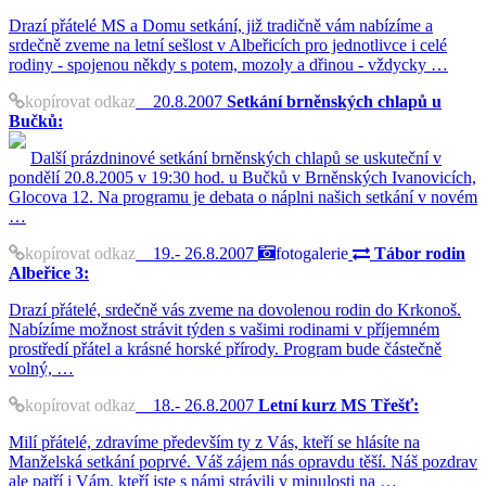
Drazí přátelé MS a Domu setkání, již tradičně vám nabízíme a
srdečně zveme na letní sešlost v Albeřicích pro jednotlivce i celé
rodiny - spojenou někdy s potem, mozoly a dřinou - vždycky …
kopírovat odkaz
20.8.2007
Setkání brněnských chlapů u
Bučků:
Další prázdninové setkání brněnských chlapů se uskuteční v
pondělí 20.8.2005 v 19:30 hod. u Bučků v Brněnských Ivanovicích,
Glocova 12. Na programu je debata o náplni našich setkání v novém
…
kopírovat odkaz
19.- 26.8.2007
fotogalerie
Tábor rodin
Albeřice 3:
Drazí přátelé, srdečně vás zveme na dovolenou rodin do Krkonoš.
Nabízíme možnost strávit týden s vašimi rodinami v příjemném
prostředí přátel a krásné horské přírody. Program bude částečně
volný, …
kopírovat odkaz
18.- 26.8.2007
Letní kurz MS Třešť:
Milí přátelé, zdravíme především ty z Vás, kteří se hlásíte na
Manželská setkání poprvé. Váš zájem nás opravdu těší. Náš pozdrav
ale patří i Vám, kteří jste s námi strávili v minulosti na …