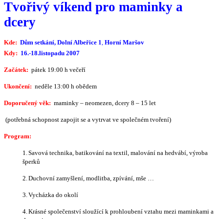
Tvořivý víkend pro maminky a
dcery
Kde:
Dům setkání,
Dolní Albeřice 1
,
Horní Maršov
Kdy:
16.-18.listopadu 2007
Začátek:
pátek 19:00 h večeří
Ukončení:
neděle 13:00 h obědem
Doporučený věk:
maminky – neomezen, dcery 8 – 15 let
(potřebná schopnost zapojit se a vytrvat ve společném tvoření)
Program:
1.
Savová technika, batikování na textil, malování na hedvábí, výroba
šperků
2.
Duchovní zamyšlení, modlitba, zpívání, mše …
3.
Vycházka do okolí
4.
Krásné společenství sloužící k prohloubení vztahu mezi maminkami a