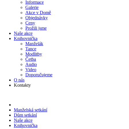
Informace
Galerie
Akce v Domě
Objed­návky
Ceny
Prožili jsme
Naše akce
Knihov­nička
Manželák
Tance
Modlitby
Četba
Audio
Video
Doporu­čujeme
O nás
Kontakty
Manželská setkání
Dům setkání
Naše akce
Knihov­nička