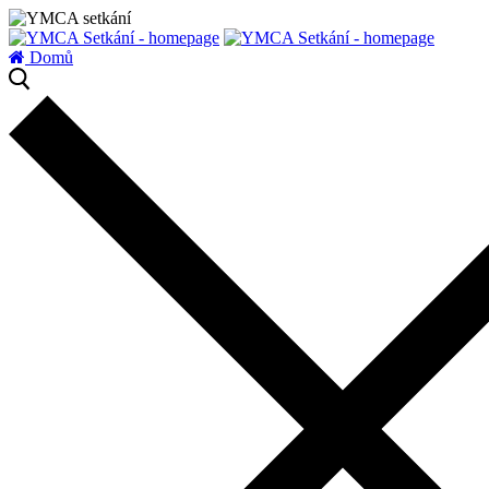
zatížení serveru
Domů