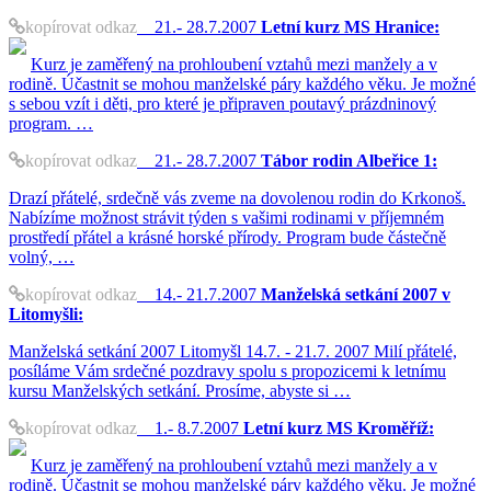
kopírovat odkaz
21.- 28.7.2007
Letní kurz MS Hranice:
Kurz je zaměřený na prohloubení vztahů mezi manžely a v
rodině. Účastnit se mohou manželské páry každého věku. Je možné
s sebou vzít i děti, pro které je připraven poutavý prázdninový
program. …
kopírovat odkaz
21.- 28.7.2007
Tábor rodin Albeřice 1:
Drazí přátelé, srdečně vás zveme na dovolenou rodin do Krkonoš.
Nabízíme možnost strávit týden s vašimi rodinami v příjemném
prostředí přátel a krásné horské přírody. Program bude částečně
volný, …
kopírovat odkaz
14.- 21.7.2007
Manželská setkání 2007 v
Litomyšli:
Manželská setkání 2007 Litomyšl 14.7. - 21.7. 2007 Milí přátelé,
posíláme Vám srdečné pozdravy spolu s propozicemi k letnímu
kursu Manželských setkání. Prosíme, abyste si …
kopírovat odkaz
1.- 8.7.2007
Letní kurz MS Kroměříž:
Kurz je zaměřený na prohloubení vztahů mezi manžely a v
rodině. Účastnit se mohou manželské páry každého věku. Je možné