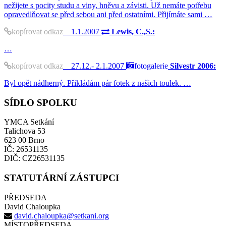
nežijete s pocity studu a viny, hněvu a závisti. Už nemáte potřebu
opravedlňovat se před sebou ani před ostatními. Přijímáte sami …
kopírovat odkaz
1.1.2007
Lewis, C.,S.:
…
kopírovat odkaz
27.12.- 2.1.2007
fotogalerie
Silvestr 2006:
Byl opět nádherný. Přikládám pár fotek z našich toulek. …
SÍDLO SPOLKU
YMCA Setkání
Talichova 53
623 00 Brno
IČ: 26531135
DIČ: CZ26531135
STATUTÁRNÍ ZÁSTUPCI
PŘEDSEDA
David Chaloupka
david.chaloupka@setkani.org
MÍSTOPŘEDSEDA