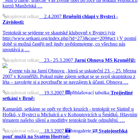
Milí p řátelé, srdečně Vás zveme opět po roce na setkání vedoucích
kurzů Manželská …
kopírovat odkaz
2.4.2007
Brněnští chlapi v Bystrci -
Závislosti:
Tentokrát se sejdeme ve skautské klubovně v Bystrci (viz
http://www.setkani.org/index.php?id=273&case=209#act ) V postní
době si možná častěji než jindy uvědomujeme, co všechno nás
spoutává a …
kopírovat odkaz
23.- 25.3.2007
Jarní Obnova MS Kroměříž:
Zveme vás na Jarní Obnovu , která se uskuteční 23. – 25. března
2007 v Kroměříži. Pokud máte zájem setkat se se svojí skupinkou z
léta – zavolejte si a povzbuďte se navzájem k účasti. Obnova …
kopírovat odkaz
19.3.2007
přihlašovací tabulka
Trojjediné
setkání v Brně:
Kamarádi, setkáme se opět ve třech kruzích - tentokrát ve Slatině u
Hošků, v Bystrci u Michalců a v Kohoutovicích u Šmídků. Hlavním
tématem našeho sílení a modlitby tentokrát bude odpuštění. …
kopírovat odkaz
18.3.2007
fotogalerie
Svatojosefská
pouť mužů na Svatém Hostýně: