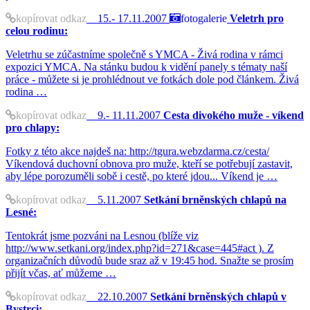
kopírovat odkaz
15.- 17.11.2007
fotogalerie
Veletrh pro
celou rodinu:
Veletrhu se zúčastníme společně s YMCA - Živá rodina v rámci
expozici YMCA. Na stánku budou k vidění panely s tématy naší
práce - můžete si je prohlédnout ve fotkách dole pod článkem. Živá
rodina …
kopírovat odkaz
9.- 11.11.2007
Cesta divokého muže - víkend
pro chlapy:
Fotky z této akce najdeš na: http://tgura.webzdarma.cz/cesta/
Víkendová duchovní obnova pro muže, kteří se potřebují zastavit,
aby lépe porozuměli sobě i cestě, po které jdou... Víkend je …
kopírovat odkaz
5.11.2007
Setkání brněnských chlapů na
Lesné:
Tentokrát jsme pozváni na Lesnou (blíže viz
http://www.setkani.org/index.php?id=271&case=445#act ). Z
organizačních důvodů bude sraz až v 19:45 hod. Snažte se prosím
přijít včas, ať můžeme …
kopírovat odkaz
22.10.2007
Setkání brněnských chlapů v
Bystrci: