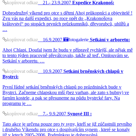
kopírovat odkaz
21.- 23.9.2007
Expedice Krakonoš:
Dobrodružný víkend pro otce s dětmi Ahoj průkopníci a objevitelé !
Zvu vás na další expedici, po roce opět do „Krakonošova
království“ po stopách prvních průzkumníků, dřevorubců, uhlířů a
…
kopírovat odkaz
16.9.2007
fotogalerie
Setkání v arboretu:
Ahoj Chlapi. Doufal jsem že budu v přípravě rychlejší, ale nějak mě
to tento týden pracovně převálcovalo, takže až teď. Omlouvám se.
Setkání v arboretu. …
kopírovat odkaz
10.9.2007
Setkání brněnských chlapů v
Bystrci:
První řádné setkání brněnských chlapů po prázdninách bude v
Bystrci. Začneme chlapskou mší (bez varhan, ale zato s bubny) ve
farním kostele, a pak se přesuneme na půdu bystrcké fary. Na
programu je …
kopírovat odkaz
7.- 9.9.2007
Synové III :
Tato akce je určena pouze pro ty syny, kteří se již zúčastnili prvního
i druhého Víkendu pro otce s dospívajícím synem , které se konaly
již v letech 2005-2006. Podmínkou je dobrovolná …