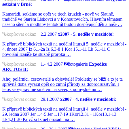
setkání v Brně:
Kamarádi, setkáme se opět ve třech kruzích - nově ve Slatině,
tradičně ve Starém Lískovci a v Kohoutovicích. Hlavním tématem
našeho sílení a modlitby tentokrát budou dospívající děti a naše …
kopírovat odkaz
2.2.2007
x2007 - 5. neděle v mezidobí:
K přípravě biblických textů na nedělní liturgii 5. neděle v mezidobí -
4. února 2007 Iz 6,1-2a Iz 6,3-8 1 Kor 15,1-11 Lk 5,1-11 O
povolání Izajáše ke službě proroka …
kopírovat odkaz
1.- 4.2.2007
fotogalerie
Expedice
ARCTOS II:
Ahoj polárníci, cestovatelé a objevitelé! Pololetky se blíží a to je ta
správná doba vyrazit opět do zimní přírody za dobrodružstvím. I
letos se vypravíme směrem na sever, k pomyslnému …
kopírovat odkaz
29.1.2007
x2007 - 4. neděle v mezidobí:
K přípravě biblických textů na nedělní liturgii 4. neděle v mezidobí -
29. ledna 2007 Jer 1,4-5 Jer 1,17-19 1Kor12,31 - 1Kor13,1-13
Lk4,21-30 Když si Izrael prosadil na …
kopírovat odkaz
fotogalerie