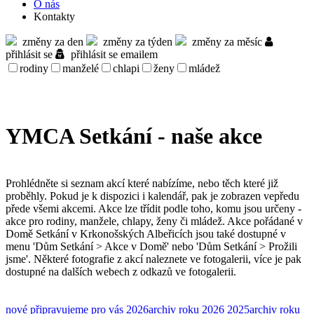
O nás
Kontakty
změny za den
změny za týden
změny za měsíc
přihlásit se
přihlásit se emailem
rodiny
manželé
chlapi
ženy
mládež
YMCA Setkání - naše akce
Prohlédněte si seznam akcí které nabízíme, nebo těch které již
proběhly. Pokud je k dispozici i kalendář, pak je zobrazen vepředu
přede všemi akcemi. Akce lze třídit podle toho, komu jsou určeny -
akce pro rodiny, manžele, chlapy, ženy či mládež. Akce pořádané v
Domě Setkání v Krkonošských Albeřicích jsou také dostupné v
menu 'Dům Setkání > Akce v Domě' nebo 'Dům Setkání > Prožili
jsme'. Některé fotografie z akcí naleznete ve fotogalerii, více je pak
dostupné na dalších webech z odkazů ve fotogalerii.
nové
připravujeme pro vás
2026
archiv roku 2026
2025
archiv roku