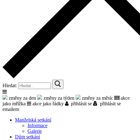
Hledat:
změny za den
změny za týden
změny za měsíc
akce
jako mřížka
akce jako řádky
přihlásit se
přihlásit se
emailem
Manželská setkání
Informace
Galerie
Dům setkání