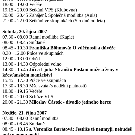
18.00 - 19.00 Večeře
19.15 - 20.00 Setkání VPS (Klubovna)
20.00 - 20.45 Zahájení. Společná modlitba (Aula)
21.00 - 22.00 Setkání ve skupinkách (Sto dnů od léta)
Sobota, 20. října 2007
07.30 - 08.00 Ranní modlitba (Kaple)
08.00 - 08.45 Snídaně
08.45 - 10.30
Františka Böhmová: O vděčnosti a důvěře
0.30 - 12.00 Práce ve skupinách
12.00 - 13.00 Oběd
13.00 - 14.30 Odpolední volno
14.30 - 15.45
Jiří a Ljuba Stránští: Poslání muže a ženy v
křesťanském manželství
15.45 - 17.30 Práce ve skupinách
17.30 - 18.30 Mše svatá (s nedělní platností)
18.30 - 19.15 Večeře
19.00 - 20.00 Schůze VPS
20.00 - 21.30
Miloslav Částek - divadlo jednoho herce
Neděle, 21. října 2007
07.30 - 08.00 Ranní modlitba
08.00 - 08.45 Snídaně
08.45 - 10.15
s. Veronika Barátová: Jestliže tě neumyji, nebudeš
mít se mnou podíl