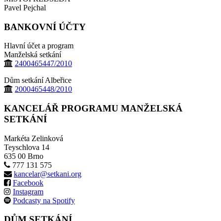
Pavel Pejchal
BANKOVNÍ ÚČTY
Hlavní účet a program
Manželská setkání
2400465447/2010
Dům setkání Albeřice
2000465448/2010
KANCELÁŘ PROGRAMU MANŽELSKÁ
SETKÁNÍ
Markéta Zelinková
Teyschlova 14
635 00 Brno
777 131 575
kancelar@setkani.org
Facebook
Instagram
Podcasty na Spotify
DŮM SETKÁNÍ