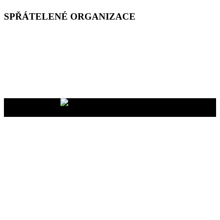
SPŘÁTELENÉ ORGANIZACE
Vaše dary na účet
2400465447/2010
nám pomáhají uskutečňovat
naše programy pro vás i vaše blízké
YMCA Setkání, 2026