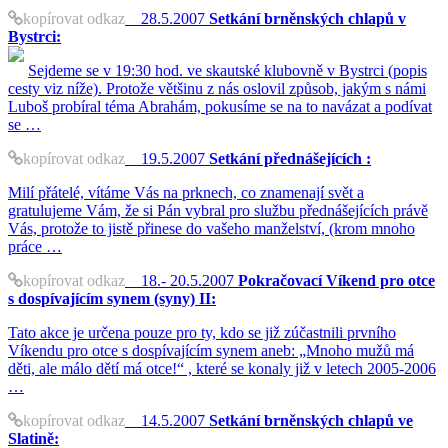
kopírovat odkaz
28.5.2007
Setkání brněnských chlapů v
Bystrci:
Sejdeme se v 19:30 hod. ve skautské klubovně v Bystrci (popis
cesty viz níže). Protože většinu z nás oslovil způsob, jakým s námi
Luboš probíral téma Abrahám, pokusíme se na to navázat a podívat
se …
kopírovat odkaz
19.5.2007
Setkání přednášejících :
Milí přátelé, vítáme Vás na prknech, co znamenají svět a
gratulujeme Vám, že si Pán vybral pro službu přednášejících právě
Vás, protože to jistě přinese do vašeho manželství, (krom mnoho
práce …
kopírovat odkaz
18.- 20.5.2007
Pokračovací Víkend pro otce
s dospívajícím synem (syny) II:
Tato akce je určena pouze pro ty, kdo se již zúčastnili prvního
Víkendu pro otce s dospívajícím synem aneb: „Mnoho mužů má
děti, ale málo dětí má otce!“ , které se konaly již v letech 2005-2006
…
kopírovat odkaz
14.5.2007
Setkání brněnských chlapů ve
Slatině: