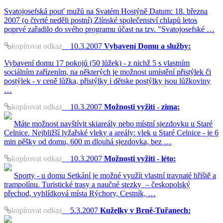
Svatojosefská pouť mužů na Svatém Hostýně Datum: 18. března
2007 (o čtvrté neděli postní) Zlínské společenství chlapů letos
poprvé zařadilo do svého programu účast na tzv. "Svatojosefské …
kopírovat odkaz
10.3.2007
Vybavení Domu a služby:
Vybavení domu 17 pokojů (50 lůžek) - z nichž 5 s vlastním
sociálním zařízením, na některých je možnost umístění přistýlek či
postýlek - v ceně lůžka, přistýlky i dětske postýlky jsou lůžkoviny
…
kopírovat odkaz
10.3.2007
Možnosti vyžití - zima:
Máte možnost navštívit skiareály nebo místní sjezdovku u Staré
Celnice. Nejbližší lyžařské vleky a areály: vlek u Staré Celnice - je 6
min pěšky od domu, 600 m dlouhá sjezdovka, bez …
kopírovat odkaz
10.3.2007
Možnosti vyžití - léto:
Sporty - u domu Setkání je možné využít vlastní travnaté hřiště a
trampolínu. Turistické trasy a naučné stezky – českopolský
přechod, vyhlídková místa Rýchory, Cestník, …
kopírovat odkaz
5.3.2007
Kuželky v Brně-Tuřanech: