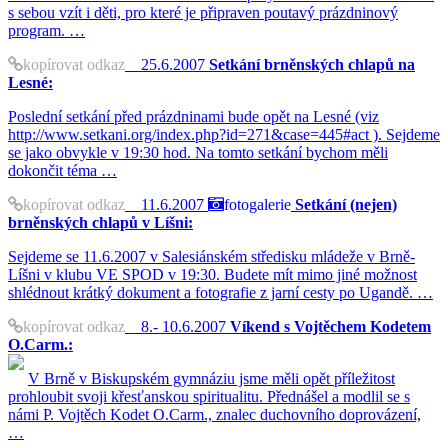
s sebou vzít i děti, pro které je připraven poutavý prázdninový
program. …
kopírovat odkaz
25.6.2007
Setkání brněnských chlapů na
Lesné:
Poslední setkání před prázdninami bude opět na Lesné (viz
http://www.setkani.org/index.php?id=271&case=445#act ). Sejdeme
se jako obvykle v 19:30 hod. Na tomto setkání bychom měli
dokončit téma …
kopírovat odkaz
11.6.2007
fotogalerie
Setkání (nejen)
brněnských chlapů v Líšni:
Sejdeme se 11.6.2007 v Salesiánském středisku mládeže v Brně-
Líšni v klubu VE SPOD v 19:30. Budete mít mimo jiné možnost
shlédnout krátký dokument a fotografie z jarní cesty po Ugandě. …
kopírovat odkaz
8.- 10.6.2007
Víkend s Vojtěchem Kodetem
O.Carm.:
V Brně v Biskupském gymnáziu jsme měli opět příležitost
prohloubit svoji křesťanskou spiritualitu. Přednášel a modlil se s
námi P. Vojtěch Kodet O.Carm., znalec duchovního doprovázení,
…