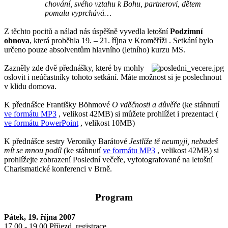
chování, svého vztahu k Bohu, partnerovi, dětem
pomalu vyprchává…
Z těchto pocitů a nálad nás úspěšně vyvedla letošní
Podzimní
obnova
, která proběhla 19. – 21. října v Kroměříži . Setkání bylo
určeno pouze absolventům hlavního (letního) kurzu MS.
Zazněly zde dvě přednášky, které by mohly
oslovit i neúčastníky tohoto setkání. Máte možnost si je poslechnout
v klidu domova.
K přednášce Františky Böhmové
O vděčnosti a důvěře
(ke stáhnutí
ve formátu MP3
, velikost 42MB) si můžete prohlížet i prezentaci (
ve formátu PowerPoint
, velikost 10MB)
K přednášce sestry Veroniky Barátové
Jestliže tě neumyji, nebudeš
mít se mnou podíl
(ke stáhnutí
ve formátu MP3
, velikost 42MB) si
prohlížejte zobrazení Poslední večeře, vyfotografované na letošní
Charismatické konferenci v Brně.
Program
Pátek, 19. října 2007
17.00 - 19.00 Příjezd, registrace