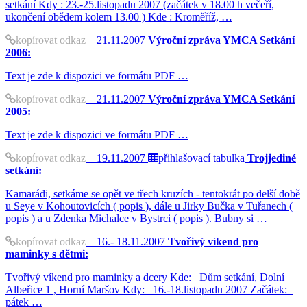
setkání Kdy : 23.-25.listopadu 2007 (začátek v 18.00 h večeří,
ukončení obědem kolem 13.00 ) Kde : Kroměříž, …
kopírovat odkaz
21.11.2007
Výroční zpráva YMCA Setkání
2006:
Text je zde k dispozici ve formátu PDF …
kopírovat odkaz
21.11.2007
Výroční zpráva YMCA Setkání
2005:
Text je zde k dispozici ve formátu PDF …
kopírovat odkaz
19.11.2007
přihlašovací tabulka
Trojjediné
setkání:
Kamarádi, setkáme se opět ve třech kruzích - tentokrát po delší době
u Seye v Kohoutovicích ( popis ), dále u Jirky Bučka v Tuřanech (
popis ) a u Zdenka Michalce v Bystrci ( popis ). Bubny si …
kopírovat odkaz
16.- 18.11.2007
Tvořivý víkend pro
maminky s dětmi:
Tvořivý víkend pro maminky a dcery Kde: Dům setkání, Dolní
Albeřice 1 , Horní Maršov Kdy: 16.-18.listopadu 2007 Začátek:
pátek …