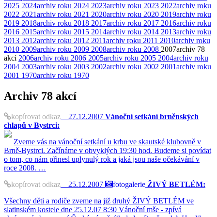
2025
2024
archiv roku 2024
2023
archiv roku 2023
2022
archiv roku
2022
2021
archiv roku 2021
2020
archiv roku 2020
2019
archiv roku
2019
2018
archiv roku 2018
2017
archiv roku 2017
2016
archiv roku
2016
2015
archiv roku 2015
2014
archiv roku 2014
2013
archiv roku
2013
2012
archiv roku 2012
2011
archiv roku 2011
2010
archiv roku
2010
2009
archiv roku 2009
2008
archiv roku 2008
2007
archiv
78
akcí
2006
archiv roku 2006
2005
archiv roku 2005
2004
archiv roku
2004
2003
archiv roku 2003
2002
archiv roku 2002
2001
archiv roku
2001
1970
archiv roku 1970
Archiv
78 akcí
kopírovat odkaz
27.12.2007
Vánoční setkání brněnských
chlapů v Bystrci:
Zveme vás na vánoční setkání u krbu ve skautské klubovně v
Brně-Bystrci. Začínáme v obvyklých 19:30 hod. Budeme si povídat
o tom, co nám přinesl uplynulý rok a jaká jsou naše očekávání v
roce 2008. …
kopírovat odkaz
25.12.2007
fotogalerie
ŽIVÝ BETLÉM:
Všechny děti a rodiče zveme na již druhý ŽIVÝ BETLÉM ve
slatinském kostele dne 25.12.07 8:30 Vánoční mše - zpívá