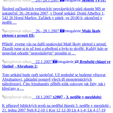
26.- 28.1.2007
školení VPS1:
Školení začínajících vedoucích/ provázejících párů skupin MS se
uskuteční: 26.-28.ledna 2007, v Domě setkání, Dolní Albeřice 1,
542 26 Horní Maršov. Začátek v pátek, ve 20.00 h, ukončení v
neděli …
kopírovat odkaz
26.- 28.1.2007
fotogalerie
Malá školy
pletení z proutí III:
Přátelé, zveme vás na další opakování Malé školy pletení z proutí.
Zkusili jsme si to už loni a předloní a bylo to skvělé. Každý kdo se
nenechal odradit "neposlušným" proutím si …
kopírovat odkaz
22.1.2007
fotogalerie
Brněnští chlapi ve
Slatině - Abraham 2:
Toto setkání bude opět společné. Už podruhé se budeme věnovat
Abrahamovi, základní postavě všech tří monoteistických
náboženství. Čím Abrahamův příběh tolik oslovuje jak židy, tak i
křesťany a …
kopírovat odkaz
18.1.2007
x2007 - 3. neděle v mezidobí:
K přípravě biblických textů na nedělní liturgii 3. neděle v mezidobí -
21. ledna 2007 Neh 8,2-10 1 Kor 12,12-30 Lk 4,1-4; Lk 4,17-19