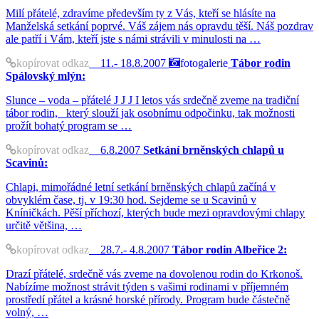
Milí přátelé, zdravíme především ty z Vás, kteří se hlásíte na
Manželská setkání poprvé. Váš zájem nás opravdu těší. Náš pozdrav
ale patří i Vám, kteří jste s námi strávili v minulosti na …
kopírovat odkaz
11.- 18.8.2007
fotogalerie
Tábor rodin
Spálovský mlýn:
Slunce – voda – přátelé J J J I letos vás srdečně zveme na tradiční
tábor rodin, který slouží jak osobnímu odpočinku, tak možnosti
prožít bohatý program se …
kopírovat odkaz
6.8.2007
Setkání brněnských chlapů u
Scavinů:
Chlapi, mimořádné letní setkání brněnských chlapů začíná v
obvyklém čase, tj. v 19:30 hod. Sejdeme se u Scavinů v
Kníničkách. Pěší příchozí, kterých bude mezi opravdovými chlapy
určitě většina, …
kopírovat odkaz
28.7.- 4.8.2007
Tábor rodin Albeřice 2:
Drazí přátelé, srdečně vás zveme na dovolenou rodin do Krkonoš.
Nabízíme možnost strávit týden s vašimi rodinami v příjemném
prostředí přátel a krásné horské přírody. Program bude částečně
volný, …