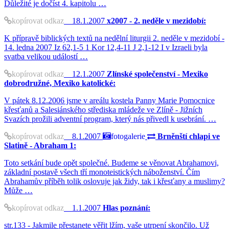
Důležité je dočíst 4. kapitolu …
kopírovat odkaz
18.1.2007
x2007 - 2. neděle v mezidobí:
K přípravě biblických textů na nedělní liturgii 2. neděle v mezidobí -
14. ledna 2007 Iz 62,1-5 1 Kor 12,4-11 J 2,1-12 I v Izraeli byla
svatba velikou událostí …
kopírovat odkaz
12.1.2007
Zlínské společenství - Mexiko
dobrodružné, Mexiko katolické:
V pátek 8.12.2006 jsme v areálu kostela Panny Marie Pomocnice
křesťanů a Salesiánského střediska mládeže ve Zlíně - Jižních
Svazích prožili adventní program, který nás přivedl k usebrání. …
kopírovat odkaz
8.1.2007
fotogalerie
Brněnští chlapi ve
Slatině - Abraham 1:
Toto setkání bude opět společné. Budeme se věnovat Abrahamovi,
základní postavě všech tří monoteistických náboženství. Čím
Abrahamův příběh tolik oslovuje jak židy, tak i křesťany a muslimy?
Může …
kopírovat odkaz
1.1.2007
Hlas poznání:
str.133 - Jakmile přestanete věřit lžím, vaše utrpení skončilo. Už