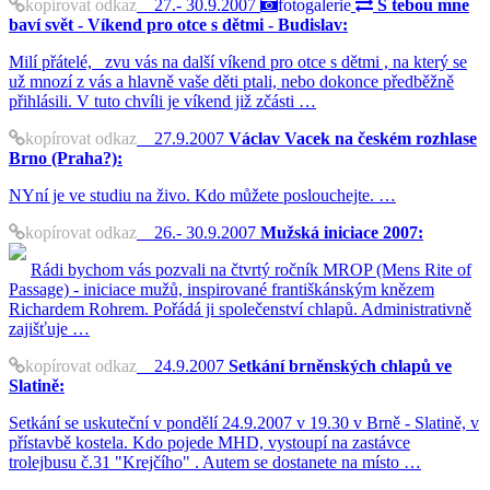
kopírovat odkaz
27.- 30.9.2007
fotogalerie
S tebou mne
baví svět - Víkend pro otce s dětmi - Budislav:
Milí přátelé, zvu vás na další víkend pro otce s dětmi , na který se
už mnozí z vás a hlavně vaše děti ptali, nebo dokonce předběžně
přihlásili. V tuto chvíli je víkend již zčásti …
kopírovat odkaz
27.9.2007
Václav Vacek na českém rozhlase
Brno (Praha?):
NYní je ve studiu na živo. Kdo můžete poslouchejte. …
kopírovat odkaz
26.- 30.9.2007
Mužská iniciace 2007:
Rádi bychom vás pozvali na čtvrtý ročník MROP (Mens Rite of
Passage) - iniciace mužů, inspirované františkánským knězem
Richardem Rohrem. Pořádá ji společenství chlapů. Administrativně
zajišťuje …
kopírovat odkaz
24.9.2007
Setkání brněnských chlapů ve
Slatině:
Setkání se uskuteční v pondělí 24.9.2007 v 19.30 v Brně - Slatině, v
přístavbě kostela. Kdo pojede MHD, vystoupí na zastávce
trolejbusu č.31 "Krejčího" . Autem se dostanete na místo …