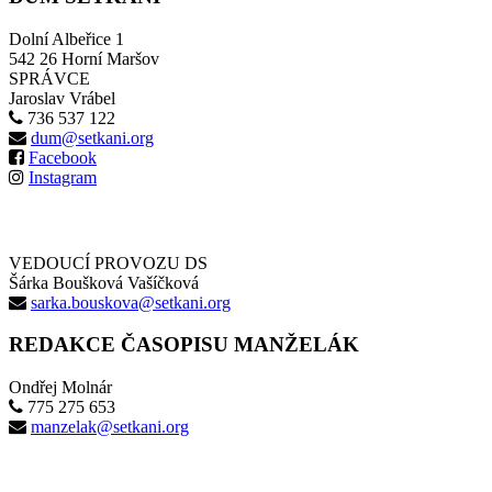
Dolní Albeřice 1
542 26 Horní Maršov
SPRÁVCE
Jaroslav Vrábel
736 537 122
dum@setkani.org
Facebook
Instagram
VEDOUCÍ PROVOZU DS
Šárka Boušková Vašíčková
sarka.bouskova@setkani.org
REDAKCE ČASOPISU MANŽELÁK
Ondřej Molnár
775 275 653
manzelak@setkani.org