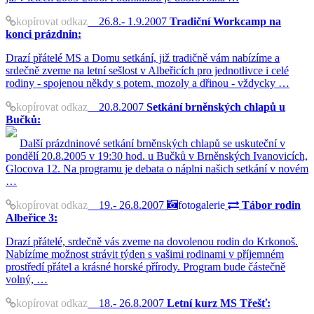
kopírovat odkaz
26.8.- 1.9.2007
Tradiční Workcamp na
konci prázdnin:
Drazí přátelé MS a Domu setkání, již tradičně vám nabízíme a
srdečně zveme na letní sešlost v Albeřicích pro jednotlivce i celé
rodiny - spojenou někdy s potem, mozoly a dřinou - vždycky …
kopírovat odkaz
20.8.2007
Setkání brněnských chlapů u
Bučků:
Další prázdninové setkání brněnských chlapů se uskuteční v
pondělí 20.8.2005 v 19:30 hod. u Bučků v Brněnských Ivanovicích,
Glocova 12. Na programu je debata o náplni našich setkání v novém
…
kopírovat odkaz
19.- 26.8.2007
fotogalerie
Tábor rodin
Albeřice 3:
Drazí přátelé, srdečně vás zveme na dovolenou rodin do Krkonoš.
Nabízíme možnost strávit týden s vašimi rodinami v příjemném
prostředí přátel a krásné horské přírody. Program bude částečně
volný, …
kopírovat odkaz
18.- 26.8.2007
Letní kurz MS Třešť: