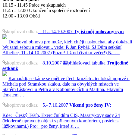
10.15 - 11.45 Práce ve skupinách
11.45 - 12.00 Ukončení a společné rozloučení
12.00 - 13.00 Oběd
kopírovat odkaz
11.- 14.10.2007
Ty jsi můj milovaný syn:
Duchovní obnova pro muže, kteří chtějí naslouchat, aby dokázali
být sami sebou a milovat... vede: P. Jan Rybář, SJ Dům setkání,
Albeřice, 11.-14.10.2007 (Pozor! Již od čtvrtku večer!) Na …
kopírovat odkaz
8.10.2007
přihlašovací tabulka
Trojjediné
setkání:
Kamarádi, setkáme se opět ve třech kruzích - tentokrát poprvé u
Michala pod Stránskou skálou, dále na obvyklých místech ve
Starém Lískovci u Petra a v Kohoutovicích u Martina. Hlavním
tématem …
kopírovat odkaz
5.- 7.10.2007
Víkend pro ženy IV:
Kde: Český Tešín, Exerciční dům CIS, Masarykovy sady 24
(Moderně upravený objekt s příjemným komfortem, postele s
lůžkovinami.) Pro: pro ženy, které si …