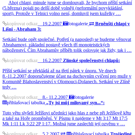
Ahoj chlapi, minule jsme se domlouvali, že bychom příští setkání
(5.března) pojali po delší době volněji (neformální povykládání,
sport). Protože v Telnici volno není, domluvil jsem kuželky …
kopírovat odkaz
19.2.2007
fotogalerie
Brněnští chlapi v
Líšni - Abraham 3:
Setkání bude opět společné. Potřetí (a naposled) se budeme věnovat
Abrahamovi, základní postavě všech tří monoteistických
náboženství. Čím Abrahamův příběh tolik oslovuje jak židy, tak i …
kopírovat odkaz
16.2.2007
Zlínské společenství chlapů:
Příští setkání se překládá až na třetí pátek v únoru. Ve dnech
8.-11.2.2007 doporučujeme účast na duchovním cvičení pro muže v
Komunitě Blahoslavenství v Olomouci-Dolanech. Setkání ve Zlíně
tedy …
kopírovat odkaz
8.- 11.2.2007
fotogalerie
přihlašovací tabulka
„Ty jsi můj milovaný syn...“:
Tuto větu slyšeli Ježíšovi učedníci jako hlas z nebe při Ježíšově křtu
a také na Hoře proměnění. V Písmu ji najdeme v Mt 3:17 Mt 17:5
Mk 1:11 Lk 3:22 2P 1:17. Možná jsme zaslechli její ozvěnu v …
kopírovat odkaz
5.2.2007
přihlašovací tabulka
Trojjediné