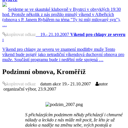
Sejdeme se ve skautské klubovně v Bystrci v obvyklých 19:30
hod. Protože několik z nás prožilo minulý víkend v Albeřicích
(obnova s P. Janem Rybářem na téma "Ty jsi můj milovaný syn"),
…
kopírovat odkaz
19.- 21.10.2007
Víkend pro chlapy ze severu
:
Víkend pro chlapy ze severu ve znamení modlitby muže Tento
víkend bude pojatý jako netradiční víkendová duchovní obnova pro
muže. Součástí programu bude i nedělní mše spojená …
Podzimní obnova, Kroměříž
kopírovat odkaz
datum akce
19.- 21.10.2007
autor
organizační výbor, 23.9.2007
S přicházejícím podzimem někdy přicházejí i chmurné
nálady a leckdo z nás může mít pocit, že léto je už
daleko a naděje na změnu sebe, svých postojů a