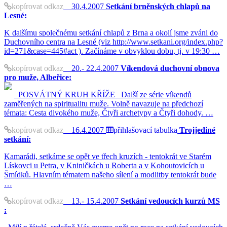
kopírovat odkaz
30.4.2007
Setkání brněnských chlapů na
Lesné:
K dalšímu společnému setkání chlapů z Brna a okolí jsme zváni do
Duchovního centra na Lesné (viz http://www.setkani.org/index.php?
id=271&case=445#act ). Začínáme v obvyklou dobu, tj. v 19:30 …
kopírovat odkaz
20.- 22.4.2007
Víkendová duchovní obnova
pro muže, Albeřice:
POSVÁTNÝ KRUH KŘÍŽE Další ze série víkendů
zaměřených na spiritualitu muže. Volně navazuje na předchozí
témata: Cesta divokého muže, Čtyři archetypy a Čtyři dohody. …
kopírovat odkaz
16.4.2007
přihlašovací tabulka
Trojjediné
setkání:
Kamarádi, setkáme se opět ve třech kruzích - tentokrát ve Starém
Lískovci u Petra, v Kniničkách u Roberta a v Kohoutovicích u
Šmídků. Hlavním tématem našeho sílení a modlitby tentokrát bude
…
kopírovat odkaz
13.- 15.4.2007
Setkání vedoucích kurzů MS
: