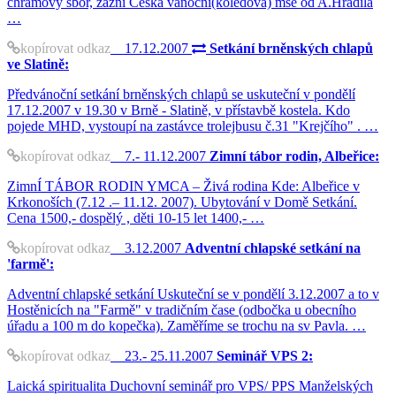
chrámový sbor, zazní Česká vánoční(koledová) mše od A.Hradila
…
kopírovat odkaz
17.12.2007
Setkání brněnských chlapů
ve Slatině:
Předvánoční setkání brněnských chlapů se uskuteční v pondělí
17.12.2007 v 19.30 v Brně - Slatině, v přístavbě kostela. Kdo
pojede MHD, vystoupí na zastávce trolejbusu č.31 "Krejčího" . …
kopírovat odkaz
7.- 11.12.2007
Zimní tábor rodin, Albeřice:
ZimnÍ TÁBOR RODIN YMCA – Živá rodina Kde: Albeřice v
Krkonoších (7.12 .– 11.12. 2007). Ubytování v Domě Setkání.
Cena 1500,- dospělý , děti 10-15 let 1400,- …
kopírovat odkaz
3.12.2007
Adventní chlapské setkání na
'farmě':
Adventní chlapské setkání Uskuteční se v pondělí 3.12.2007 a to v
Hostěnicích na "Farmě" v tradičním čase (odbočka u obecního
úřadu a 100 m do kopečka). Zaměříme se trochu na sv Pavla. …
kopírovat odkaz
23.- 25.11.2007
Seminář VPS 2:
Laická spiritualita Duchovní seminář pro VPS/ PPS Manželských