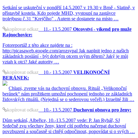
Setkání se uskuteční v pondělí 14.5.2007 v 19.30 v Brně - Slatině, v
přístavbě kostela. Kdo pojede MHD, vystoupí na zastávce
trolejbusu č.31 "Krejčího" . Autem se dostanete na místo …
kopírovat odkaz
11.- 13.5.2007
Otcovství - víkend pro muže
Rajnochovice:
Fotoreportáž z této akce najdete na :
http://picasaweb.google.com/arozsypal Jak naplnit jedno z našich
základních poslání - být dobrým otcem svým dětem? Jaký je můj
vztah k otci? Jaké autority …
kopírovat odkaz
10.- 13.5.2007
VELIKONOČNÍ
BERÁNEK:
Chlapi, zveme vás na duchovní obnovu. Rituál „Velikonoční
beránek“ nám prožitkem umožní pochopení jednoho ze základních
židovských rituálů. (Nejedná se o sederovou večeři.) Izraelité žili …
kopírovat odkaz
10.- 13.5.2007
Duchovní obnova pro ženy:
Dům setkání, Albeřice, 10.-13.5.2007 vede: P. Jan Rybář, SJ
Srdečně zvu všechny ženy, které cítí potřebu načerpat duchovní
povzbuzení a současně si chtějí odpočinout, popovídat si o svých …