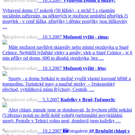
10.3.2007
Vybavení Domu a služby:
Vybavení domu 17 pokojů (50 lůžek) - z nichž 5 s vlastním
sociálním zařízením, na některých je možnost umístění přistýlek či
postýlek - v ceně lůžka, přistýlky i dětske postýlky jsou lůžkoviny
…
kopírovat odkaz
10.3.2007
Možnosti vyžití - zima:
Máte možnost navštívit skiareály nebo místní sjezdovku u Staré
Celnice. Nejbližší lyžařské vleky a areály: vlek u Staré Celnice - je 6
min pěšky od domu, 600 m dlouhá sjezdovka, bez …
kopírovat odkaz
10.3.2007
Možnosti vyžití - léto:
Sporty - u domu Setkání je možné využít vlastní travnaté hřiště a
trampolínu. Turistické trasy a naučné stezky – českopolský
přechod, vyhlídková místa Rýchory, Cestník, …
kopírovat odkaz
5.3.2007
Kuželky v Brně-Tuřanech:
Ahoj chlapi, minule jsme se domlouvali, že bychom příští setkání
(5.března) pojali po delší době volněji (neformální povykládání,
sport). Protože v Telnici volno není, domluvil jsem kuželky …
kopírovat odkaz
19.2.2007
fotogalerie
Brněnští chlapi v