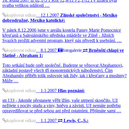
14. ledna 2007 Iz 62,1-5 1 Kor 12,4-11 J 2,1-12 I v Izraeli byla
svatba velikou událostí …
kopírovat odkaz
12.1.2007
Zlínské společenství - Mexiko
dobrodružné, Mexiko katolické:
V pátek 8.12.2006 jsme v areálu kostela Panny Marie Pomocnice
křesťanů a Salesiánského střediska mládeže ve Zlíně - Jižních
Svazích prožili adventní program, který nás přivedl k usebrání. …
kopírovat odkaz
8.1.2007
fotogalerie
Brněnští chlapi ve
Slatině - Abraham 1:
Toto setkání bude opět společné. Budeme se věnovat Abrahamovi,
základní postavě všech tří monoteistických náboženství. Čím
Abrahamův příběh tolik oslovuje jak židy, tak i křesťany a muslimy?
Může …
kopírovat odkaz
1.1.2007
Hlas poznání:
str.133 - Jakmile přestanete věřit lžím, vaše utrpení skončilo. Už
nežijete s pocity studu a viny, hněvu a závisti. Už nemáte potřebu
opravedlňovat se před sebou ani před ostatními. Přijímáte sami …
kopírovat odkaz
1.1.2007
Lewis, C.,S.: