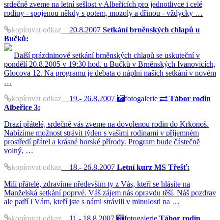
srdečně zveme na letní sešlost v Albeřicích pro jednotlivce i celé
rodiny - spojenou někdy s potem, mozoly a dřinou - vždycky …
kopírovat odkaz
20.8.2007
Setkání brněnských chlapů u
Bučků:
Další prázdninové setkání brněnských chlapů se uskuteční v
pondělí 20.8.2005 v 19:30 hod. u Bučků v Brněnských Ivanovicích,
Glocova 12. Na programu je debata o náplni našich setkání v novém
…
kopírovat odkaz
19.- 26.8.2007
fotogalerie
Tábor rodin
Albeřice 3:
Drazí přátelé, srdečně vás zveme na dovolenou rodin do Krkonoš.
Nabízíme možnost strávit týden s vašimi rodinami v příjemném
prostředí přátel a krásné horské přírody. Program bude částečně
volný, …
kopírovat odkaz
18.- 26.8.2007
Letní kurz MS Třešť:
Milí přátelé, zdravíme především ty z Vás, kteří se hlásíte na
Manželská setkání poprvé. Váš zájem nás opravdu těší. Náš pozdrav
ale patří i Vám, kteří jste s námi strávili v minulosti na …
kopírovat odkaz
11.- 18.8.2007
fotogalerie
Tábor rodin