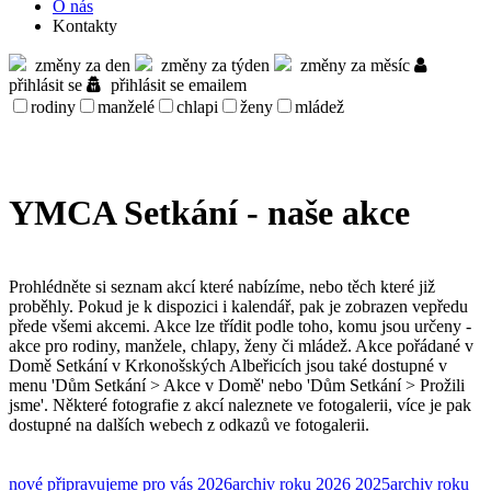
O nás
Kontakty
změny za den
změny za týden
změny za měsíc
přihlásit se
přihlásit se emailem
rodiny
manželé
chlapi
ženy
mládež
YMCA Setkání - naše akce
Prohlédněte si seznam akcí které nabízíme, nebo těch které již
proběhly. Pokud je k dispozici i kalendář, pak je zobrazen vepředu
přede všemi akcemi. Akce lze třídit podle toho, komu jsou určeny -
akce pro rodiny, manžele, chlapy, ženy či mládež. Akce pořádané v
Domě Setkání v Krkonošských Albeřicích jsou také dostupné v
menu 'Dům Setkání > Akce v Domě' nebo 'Dům Setkání > Prožili
jsme'. Některé fotografie z akcí naleznete ve fotogalerii, více je pak
dostupné na dalších webech z odkazů ve fotogalerii.
nové
připravujeme pro vás
2026
archiv roku 2026
2025
archiv roku