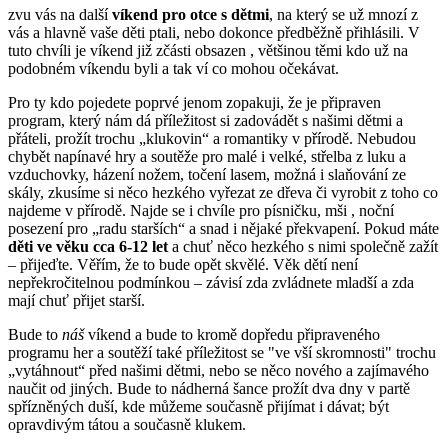
zvu vás na další
víkend pro otce s dětmi
, na který se už mnozí z
vás a hlavně vaše děti ptali, nebo dokonce předběžně přihlásili. V
tuto chvíli je víkend již zčásti obsazen , většinou těmi kdo už na
podobném víkendu byli a tak ví co mohou očekávat.
Pro ty kdo pojedete poprvé jenom zopakuji, že je připraven
program, který nám dá příležitost si zadovádět s našimi dětmi a
přáteli, prožít trochu „klukovin“ a romantiky v přírodě. Nebudou
chybět napínavé hry a soutěže pro malé i velké, střelba z luku a
vzduchovky, házení nožem, točení lasem, možná i slaňování ze
skály, zkusíme si něco hezkého vyřezat ze dřeva či vyrobit z toho co
najdeme v přírodě. Najde se i chvíle pro písničku, mši , noční
posezení pro „radu starších“ a snad i nějaké překvapení. Pokud máte
děti ve věku cca 6-12 let
a chuť něco hezkého s nimi společně zažít
– přijeďte. Věřím, že to bude opět skvělé. Věk dětí není
nepřekročitelnou podmínkou – závisí zda zvládnete mladší a zda
mají chuť přijet starší.
Bude to
náš
víkend a bude to kromě dopředu připraveného
programu her a soutěží také příležitost se "ve vší skromnosti" trochu
„vytáhnout“ před našimi dětmi, nebo se něco nového a zajímavého
naučit od jiných. Bude to nádherná šance prožít dva dny v partě
spřízněných duší, kde můžeme současně přijímat i dávat; být
opravdivým tátou a současně klukem.