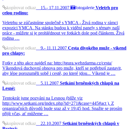
kopírovat odkaz
15.- 17.11.2007
fotogalerie
Veletrh pro
celou rodinu:
Veletrhu se zúčastníme společně s YMCA - Živá rodina v rámci
expozici YMCA. Na stánku budou k vidění panely s tématy naší
práce - můžete si je prohlédnout ve fotkách dole pod článkem. Živá
rodina …
kopírovat odkaz
9.- 11.11.2007
Cesta divokého muže - víkend
pro chlapy:
Fotky z této akce najdeš na: http://tgura.webzdarma.cz/cesta/
Víkendová duchovní obnova pro muže, kteří se potřebují zastavit,
aby lépe porozuměli sobě i cestě, po které jdou... Víkend je …
kopírovat odkaz
5.11.2007
Setkání brněnských chlapů na
Lesné:
Tentokrát jsme pozváni na Lesnou (blíže viz
http://www.setkani.org/index.php?id=271&case=445#act ). Z
organizačních důvodů bude sraz až v 19:45 hod. Snažte se prosím
přijít včas, ať můžeme …
kopírovat odkaz
22.10.2007
Setkání brněnských chlapů v
Bystrci: