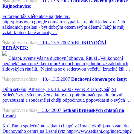
kopírovat odkaz
11.- 13.5.2007
Otcovství - víkend pro muže
Rajnochovice:
Fotoreportáž z této akce najdete na :
http://picasaweb.google.com/arozsypal Jak naplnit jedno z našich
základních poslání - být dobrým otcem svým dětem? Jaký je můj
vztah k otci? Jaké autority …
kopírovat odkaz
10.- 13.5.2007
VELIKONOČNÍ
BERÁNEK:
Chlapi, zveme vás na duchovní obnovu. Rituál „Velikonoční
beránek“ nám prožitkem umožní pochopení jednoho ze základních
židovských rituálů. (Nejedná se o sederovou večeři.) Izraelité žili …
kopírovat odkaz
10.- 13.5.2007
Duchovní obnova pro ženy:
Dům setkání, Albeřice, 10.-13.5.2007 vede: P. Jan Rybář, SJ
Srdečně zvu všechny ženy, které cítí potřebu načerpat duchovní
povzbuzení a současně si chtějí odpočinout, popovídat si o svých …
kopírovat odkaz
30.4.2007
Setkání brněnských chlapů na
Lesné:
K dalšímu společnému setkání chlapů z Brna a okolí jsme zváni do
Duchovního centra na Lesné (viz http://www.setkani.org/index.php?