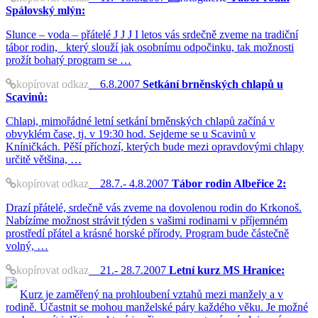
Spálovský mlýn:
Slunce – voda – přátelé J J J I letos vás srdečně zveme na tradiční
tábor rodin, který slouží jak osobnímu odpočinku, tak možnosti
prožít bohatý program se …
kopírovat odkaz
6.8.2007
Setkání brněnských chlapů u
Scavinů:
Chlapi, mimořádné letní setkání brněnských chlapů začíná v
obvyklém čase, tj. v 19:30 hod. Sejdeme se u Scavinů v
Kníničkách. Pěší příchozí, kterých bude mezi opravdovými chlapy
určitě většina, …
kopírovat odkaz
28.7.- 4.8.2007
Tábor rodin Albeřice 2:
Drazí přátelé, srdečně vás zveme na dovolenou rodin do Krkonoš.
Nabízíme možnost strávit týden s vašimi rodinami v příjemném
prostředí přátel a krásné horské přírody. Program bude částečně
volný, …
kopírovat odkaz
21.- 28.7.2007
Letní kurz MS Hranice:
Kurz je zaměřený na prohloubení vztahů mezi manžely a v
rodině. Účastnit se mohou manželské páry každého věku. Je možné