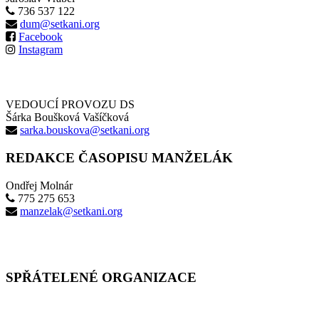
736 537 122
dum@setkani.org
Facebook
Instagram
VEDOUCÍ PROVOZU DS
Šárka Boušková Vašíčková
sarka.bouskova@setkani.org
REDAKCE ČASOPISU MANŽELÁK
Ondřej Molnár
775 275 653
manzelak@setkani.org
SPŘÁTELENÉ ORGANIZACE