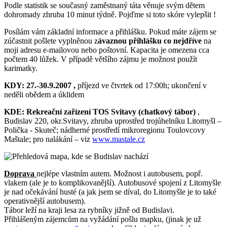
Podle statistik se současný zaměstnaný táta věnuje svým dětem
dohromady zhruba 10 minut týdně. Pojďme si toto skóre vylepšit !
Posílám vám základní informace a přihlášku. Pokud máte zájem se
zúčastnit pošlete vyplněnou z
ávaznou
přihlášku co nejdříve
na
moji adresu e-mailovou nebo poštovní. Kapacita je omezena cca
počtem 40 lůžek. V případě většího zájmu je možnost použít
karimatky.
KDY:
27.-30.9.2007
,
příjezd ve čtvrtek od 17:00h; ukončení v
neděli obědem a úklidem
KDE:
Rekreační zařízení TOS Svitavy (chatkový tábor)
,
Budislav 220, okr.Svitavy, zhruba uprostřed trojúhelníku Litomyšl –
Polička - Skuteč; nádherné prostředí mikroregionu Toulovcovy
Maštale; pro nalákání – viz
www.mastale.cz
Doprava
nejlépe vlastním autem. Možnost i autobusem, popř.
vlakem (ale je to komplikovanější). Autobusové spojení z Litomyšle
je nad očekávání husté (a jak jsem se díval, do Litomyšle je to také
operativnější autobusem).
Tábor leží na kraji lesa za rybníky jižně od Budislavi.
Přihlášeným zájemcům na vyžádání pošlu mapku, (jinak je už