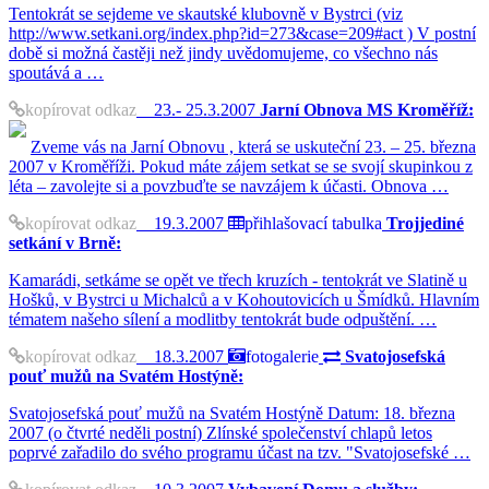
Tentokrát se sejdeme ve skautské klubovně v Bystrci (viz
http://www.setkani.org/index.php?id=273&case=209#act ) V postní
době si možná častěji než jindy uvědomujeme, co všechno nás
spoutává a …
kopírovat odkaz
23.- 25.3.2007
Jarní Obnova MS Kroměříž:
Zveme vás na Jarní Obnovu , která se uskuteční 23. – 25. března
2007 v Kroměříži. Pokud máte zájem setkat se se svojí skupinkou z
léta – zavolejte si a povzbuďte se navzájem k účasti. Obnova …
kopírovat odkaz
19.3.2007
přihlašovací tabulka
Trojjediné
setkání v Brně:
Kamarádi, setkáme se opět ve třech kruzích - tentokrát ve Slatině u
Hošků, v Bystrci u Michalců a v Kohoutovicích u Šmídků. Hlavním
tématem našeho sílení a modlitby tentokrát bude odpuštění. …
kopírovat odkaz
18.3.2007
fotogalerie
Svatojosefská
pouť mužů na Svatém Hostýně:
Svatojosefská pouť mužů na Svatém Hostýně Datum: 18. března
2007 (o čtvrté neděli postní) Zlínské společenství chlapů letos
poprvé zařadilo do svého programu účast na tzv. "Svatojosefské …
kopírovat odkaz