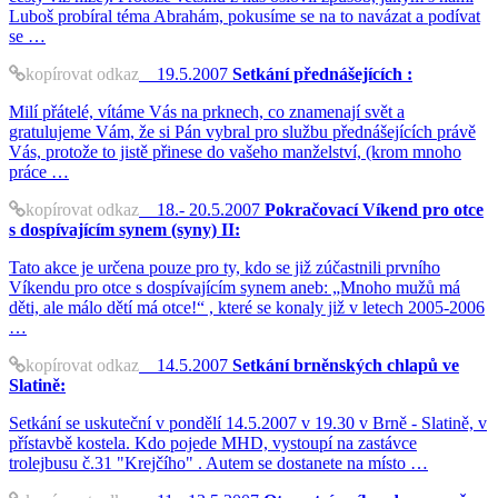
Luboš probíral téma Abrahám, pokusíme se na to navázat a podívat
se …
kopírovat odkaz
19.5.2007
Setkání přednášejících :
Milí přátelé, vítáme Vás na prknech, co znamenají svět a
gratulujeme Vám, že si Pán vybral pro službu přednášejících právě
Vás, protože to jistě přinese do vašeho manželství, (krom mnoho
práce …
kopírovat odkaz
18.- 20.5.2007
Pokračovací Víkend pro otce
s dospívajícím synem (syny) II:
Tato akce je určena pouze pro ty, kdo se již zúčastnili prvního
Víkendu pro otce s dospívajícím synem aneb: „Mnoho mužů má
děti, ale málo dětí má otce!“ , které se konaly již v letech 2005-2006
…
kopírovat odkaz
14.5.2007
Setkání brněnských chlapů ve
Slatině:
Setkání se uskuteční v pondělí 14.5.2007 v 19.30 v Brně - Slatině, v
přístavbě kostela. Kdo pojede MHD, vystoupí na zastávce
trolejbusu č.31 "Krejčího" . Autem se dostanete na místo …