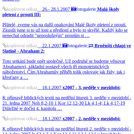
kopírovat odkaz
26.- 28.1.2007
fotogalerie
Malá školy
pletení z proutí III:
Přátelé, zveme vás na další opakování Malé školy pletení z proutí.
Zkusili jsme si to už loni a předloní a bylo to skvělé. Každý kdo se
nenechal odradit "neposlušným" proutím si …
kopírovat odkaz
22.1.2007
fotogalerie
Brněnští chlapi ve
Slatině - Abraham 2:
Toto setkání bude opět společné. Už podruhé se budeme věnovat
Abrahamovi, základní postavě všech tří monoteistických
náboženství. Čím Abrahamův příběh tolik oslovuje jak židy, tak i
křesťany a …
kopírovat odkaz
18.1.2007
x2007 - 3. neděle v mezidobí:
K přípravě biblických textů na nedělní liturgii 3. neděle v mezidobí -
21. ledna 2007 Neh 8,2-10 1 Kor 12,12-30 Lk 4,1-4; Lk 4,17-19
Důležité je dočíst 4. kapitolu …
kopírovat odkaz
18.1.2007
x2007 - 2. neděle v mezidobí:
K přípravě biblických textů na nedělní liturgii 2. neděle v mezidobí -