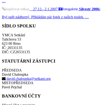
…
kopírovat odkaz
27.12.- 2.1.2007
fotogalerie
Silvestr 2006:
Byl opět nádherný. Přikládám pár fotek z našich toulek. …
SÍDLO SPOLKU
YMCA Setkání
Talichova 53
623 00 Brno
IČ: 26531135
DIČ: CZ26531135
STATUTÁRNÍ ZÁSTUPCI
PŘEDSEDA
David Chaloupka
david.chaloupka@setkani.org
MÍSTOPŘEDSEDA
Pavel Pejchal
BANKOVNÍ ÚČTY