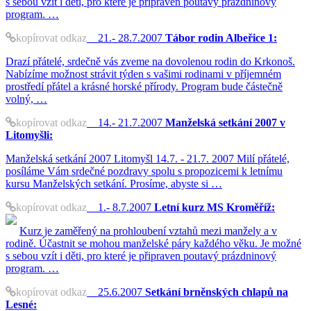
s sebou vzít i děti, pro které je připraven poutavý prázdninový
program. …
kopírovat odkaz
21.- 28.7.2007
Tábor rodin Albeřice 1:
Drazí přátelé, srdečně vás zveme na dovolenou rodin do Krkonoš.
Nabízíme možnost strávit týden s vašimi rodinami v příjemném
prostředí přátel a krásné horské přírody. Program bude částečně
volný, …
kopírovat odkaz
14.- 21.7.2007
Manželská setkání 2007 v
Litomyšli:
Manželská setkání 2007 Litomyšl 14.7. - 21.7. 2007 Milí přátelé,
posíláme Vám srdečné pozdravy spolu s propozicemi k letnímu
kursu Manželských setkání. Prosíme, abyste si …
kopírovat odkaz
1.- 8.7.2007
Letní kurz MS Kroměříž:
Kurz je zaměřený na prohloubení vztahů mezi manžely a v
rodině. Účastnit se mohou manželské páry každého věku. Je možné
s sebou vzít i děti, pro které je připraven poutavý prázdninový
program. …
kopírovat odkaz
25.6.2007
Setkání brněnských chlapů na
Lesné: