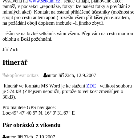
vystavena na
www.setkani.cz
, sekce Chlapi, plánované akce;
tamtéž, v podsekci „reportáže, fotky“ lze nalézt fotky a povídání z
minulých akcí). Kontakt na ostatní přihlášené účastníky (možnost se
spojit pro cestu autem apod.) rozešlu všem příhlášeným e-mailem,
na požádání obojí dopisem (nebude –li jiného zbytí).
Těším se na brzké setkání s vámi všemi. Přeji vám na cestu modrou
oblohu a Boží požehnání.
Jiří Zich
Itinerář
kopírovat odkaz
autor
Jiří Zich, 12.9.2007
Itinerář ve formátu MS Word je ke stažení
ZDE
, velikost souboru
je 574 kB (ZIP jsem nepoužil, protože to velikost zmenší jen o
30kB).
Pro majitele GPS navigace:
Loc:
49° 47' 40.5"
N,
16° 9' 31.67"
E
Pár obrázků z víkendu
autor
Jiří Zich, 7.10.2007