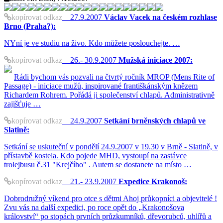
kopírovat odkaz
27.9.2007
Václav Vacek na českém rozhlase
Brno (Praha?):
NYní je ve studiu na živo. Kdo můžete poslouchejte. …
kopírovat odkaz
26.- 30.9.2007
Mužská iniciace 2007:
Rádi bychom vás pozvali na čtvrtý ročník MROP (Mens Rite of
Passage) - iniciace mužů, inspirované františkánským knězem
Richardem Rohrem. Pořádá ji společenství chlapů. Administrativně
zajišťuje …
kopírovat odkaz
24.9.2007
Setkání brněnských chlapů ve
Slatině:
Setkání se uskuteční v pondělí 24.9.2007 v 19.30 v Brně - Slatině, v
přístavbě kostela. Kdo pojede MHD, vystoupí na zastávce
trolejbusu č.31 "Krejčího" . Autem se dostanete na místo …
kopírovat odkaz
21.- 23.9.2007
Expedice Krakonoš:
Dobrodružný víkend pro otce s dětmi Ahoj průkopníci a objevitelé !
Zvu vás na další expedici, po roce opět do „Krakonošova
království“ po stopách prvních průzkumníků, dřevorubců, uhlířů a