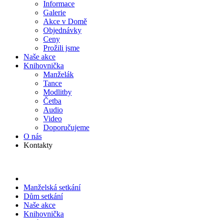
Informace
Galerie
Akce v Domě
Objed­návky
Ceny
Prožili jsme
Naše akce
Knihov­nička
Manželák
Tance
Modlitby
Četba
Audio
Video
Doporu­čujeme
O nás
Kontakty
Manželská setkání
Dům setkání
Naše akce
Knihov­nička