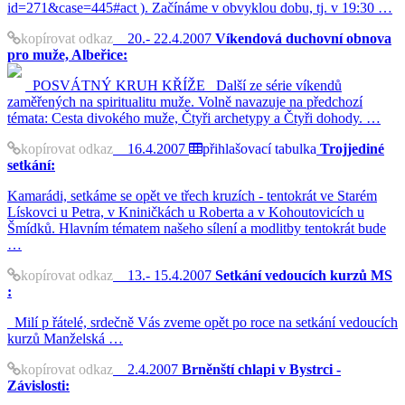
id=271&case=445#act ). Začínáme v obvyklou dobu, tj. v 19:30 …
kopírovat odkaz
20.- 22.4.2007
Víkendová duchovní obnova
pro muže, Albeřice:
POSVÁTNÝ KRUH KŘÍŽE Další ze série víkendů
zaměřených na spiritualitu muže. Volně navazuje na předchozí
témata: Cesta divokého muže, Čtyři archetypy a Čtyři dohody. …
kopírovat odkaz
16.4.2007
přihlašovací tabulka
Trojjediné
setkání:
Kamarádi, setkáme se opět ve třech kruzích - tentokrát ve Starém
Lískovci u Petra, v Kniničkách u Roberta a v Kohoutovicích u
Šmídků. Hlavním tématem našeho sílení a modlitby tentokrát bude
…
kopírovat odkaz
13.- 15.4.2007
Setkání vedoucích kurzů MS
:
Milí p řátelé, srdečně Vás zveme opět po roce na setkání vedoucích
kurzů Manželská …
kopírovat odkaz
2.4.2007
Brněnští chlapi v Bystrci -
Závislosti: