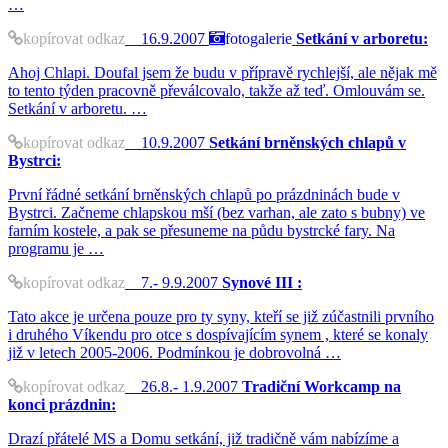
…
kopírovat odkaz
16.9.2007
fotogalerie
Setkání v arboretu:
Ahoj Chlapi. Doufal jsem že budu v přípravě rychlejší, ale nějak mě
to tento týden pracovně převálcovalo, takže až teď. Omlouvám se.
Setkání v arboretu. …
kopírovat odkaz
10.9.2007
Setkání brněnských chlapů v
Bystrci:
První řádné setkání brněnských chlapů po prázdninách bude v
Bystrci. Začneme chlapskou mší (bez varhan, ale zato s bubny) ve
farním kostele, a pak se přesuneme na půdu bystrcké fary. Na
programu je …
kopírovat odkaz
7.- 9.9.2007
Synové III :
Tato akce je určena pouze pro ty syny, kteří se již zúčastnili prvního
i druhého Víkendu pro otce s dospívajícím synem , které se konaly
již v letech 2005-2006. Podmínkou je dobrovolná …
kopírovat odkaz
26.8.- 1.9.2007
Tradiční Workcamp na
konci prázdnin:
Drazí přátelé MS a Domu setkání, již tradičně vám nabízíme a