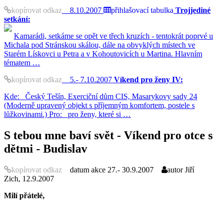
kopírovat odkaz
8.10.2007
přihlašovací tabulka
Trojjediné
setkání:
Kamarádi, setkáme se opět ve třech kruzích - tentokrát poprvé u
Michala pod Stránskou skálou, dále na obvyklých místech ve
Starém Lískovci u Petra a v Kohoutovicích u Martina. Hlavním
tématem …
kopírovat odkaz
5.- 7.10.2007
Víkend pro ženy IV:
Kde: Český Tešín, Exerciční dům CIS, Masarykovy sady 24
(Moderně upravený objekt s příjemným komfortem, postele s
lůžkovinami.) Pro: pro ženy, které si …
S tebou mne baví svět - Víkend pro otce s
dětmi - Budislav
kopírovat odkaz
datum akce
27.- 30.9.2007
autor
Jiří
Zich, 12.9.2007
Milí přátelé,