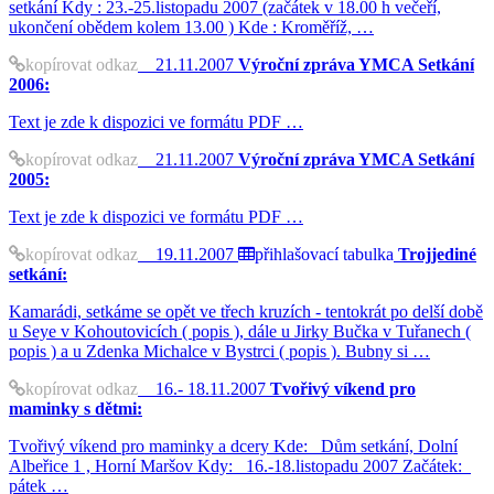
setkání Kdy : 23.-25.listopadu 2007 (začátek v 18.00 h večeří,
ukončení obědem kolem 13.00 ) Kde : Kroměříž, …
kopírovat odkaz
21.11.2007
Výroční zpráva YMCA Setkání
2006:
Text je zde k dispozici ve formátu PDF …
kopírovat odkaz
21.11.2007
Výroční zpráva YMCA Setkání
2005:
Text je zde k dispozici ve formátu PDF …
kopírovat odkaz
19.11.2007
přihlašovací tabulka
Trojjediné
setkání:
Kamarádi, setkáme se opět ve třech kruzích - tentokrát po delší době
u Seye v Kohoutovicích ( popis ), dále u Jirky Bučka v Tuřanech (
popis ) a u Zdenka Michalce v Bystrci ( popis ). Bubny si …
kopírovat odkaz
16.- 18.11.2007
Tvořivý víkend pro
maminky s dětmi:
Tvořivý víkend pro maminky a dcery Kde: Dům setkání, Dolní
Albeřice 1 , Horní Maršov Kdy: 16.-18.listopadu 2007 Začátek:
pátek …