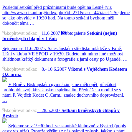
Poslední setkání před prázdninami bude opět na Lesné (viz
http://www.setkani.org/index.php?id=271&case=445#act ). Sejdeme
se jako obvykle v 19:30 hod. Na tomto setkání bychom měli
dokončit téma …
kopírovat odkaz
11.6.2007
fotogalerie
Setkání (nejen)
brněnských chlapů v Líšni:
Sejdeme se 11.6.2007 v Salesiánském středisku mládeže v Brně-
Líšni v klubu VE SPOD v 19:30. Budete mít mimo jiné možnost
shlédnout krátký dokument a fotografie z jarní cesty po Ugandě. …
kopírovat odkaz
8.- 10.6.2007
Víkend s Vojtěchem Kodetem
O.Carm.:
V Brně v Biskupském gymnáziu jsme měli opět příležitost
prohloubit svoji křesťanskou spiritualitu. Přednášel a modlil se s
námi P. Vojtěch Kodet O.Carm., znalec duchovního doprovázení,
…
kopírovat odkaz
28.5.2007
Setkání brněnských chlapů v
Bystrci:
Sejdeme se v 19:30 hod. ve skautské klubovně v Bystrci (popis
cesty viz níže). Protože většinu z nás oslovil způsob, jakým s námi