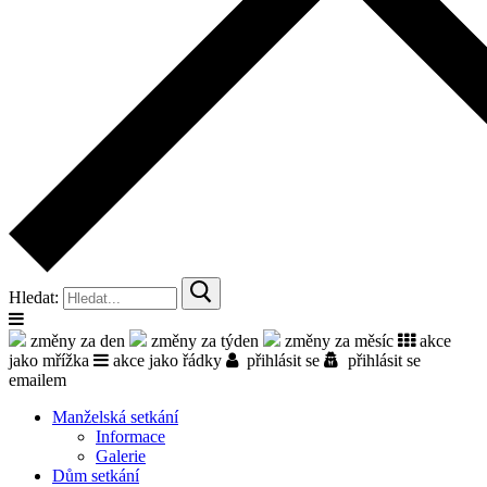
Hledat:
změny za den
změny za týden
změny za měsíc
akce
jako mřížka
akce jako řádky
přihlásit se
přihlásit se
emailem
Manželská setkání
Informace
Galerie
Dům setkání