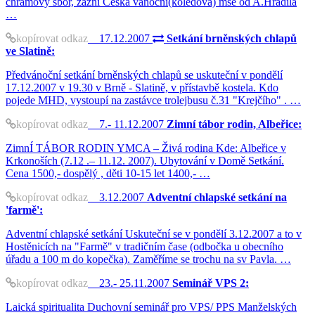
chrámový sbor, zazní Česká vánoční(koledová) mše od A.Hradila
…
kopírovat odkaz
17.12.2007
Setkání brněnských chlapů
ve Slatině:
Předvánoční setkání brněnských chlapů se uskuteční v pondělí
17.12.2007 v 19.30 v Brně - Slatině, v přístavbě kostela. Kdo
pojede MHD, vystoupí na zastávce trolejbusu č.31 "Krejčího" . …
kopírovat odkaz
7.- 11.12.2007
Zimní tábor rodin, Albeřice:
ZimnÍ TÁBOR RODIN YMCA – Živá rodina Kde: Albeřice v
Krkonoších (7.12 .– 11.12. 2007). Ubytování v Domě Setkání.
Cena 1500,- dospělý , děti 10-15 let 1400,- …
kopírovat odkaz
3.12.2007
Adventní chlapské setkání na
'farmě':
Adventní chlapské setkání Uskuteční se v pondělí 3.12.2007 a to v
Hostěnicích na "Farmě" v tradičním čase (odbočka u obecního
úřadu a 100 m do kopečka). Zaměříme se trochu na sv Pavla. …
kopírovat odkaz
23.- 25.11.2007
Seminář VPS 2:
Laická spiritualita Duchovní seminář pro VPS/ PPS Manželských