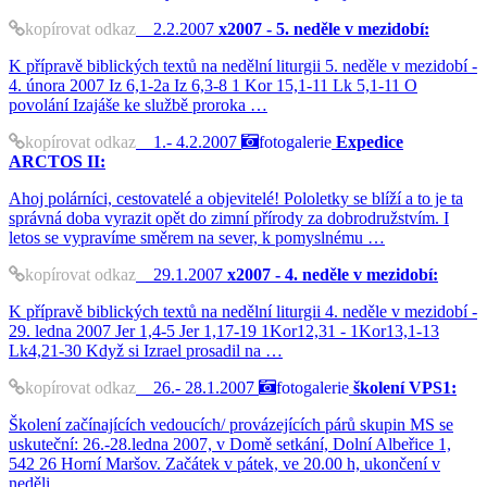
kopírovat odkaz
2.2.2007
x2007 - 5. neděle v mezidobí:
K přípravě biblických textů na nedělní liturgii 5. neděle v mezidobí -
4. února 2007 Iz 6,1-2a Iz 6,3-8 1 Kor 15,1-11 Lk 5,1-11 O
povolání Izajáše ke službě proroka …
kopírovat odkaz
1.- 4.2.2007
fotogalerie
Expedice
ARCTOS II:
Ahoj polárníci, cestovatelé a objevitelé! Pololetky se blíží a to je ta
správná doba vyrazit opět do zimní přírody za dobrodružstvím. I
letos se vypravíme směrem na sever, k pomyslnému …
kopírovat odkaz
29.1.2007
x2007 - 4. neděle v mezidobí:
K přípravě biblických textů na nedělní liturgii 4. neděle v mezidobí -
29. ledna 2007 Jer 1,4-5 Jer 1,17-19 1Kor12,31 - 1Kor13,1-13
Lk4,21-30 Když si Izrael prosadil na …
kopírovat odkaz
26.- 28.1.2007
fotogalerie
školení VPS1:
Školení začínajících vedoucích/ provázejících párů skupin MS se
uskuteční: 26.-28.ledna 2007, v Domě setkání, Dolní Albeřice 1,
542 26 Horní Maršov. Začátek v pátek, ve 20.00 h, ukončení v
neděli …