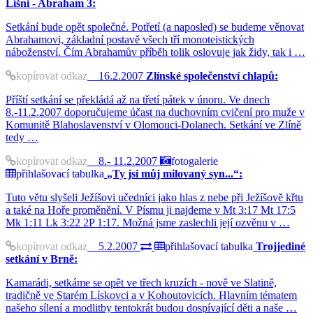
Líšni - Abraham 3:
Setkání bude opět společné. Potřetí (a naposled) se budeme věnovat
Abrahamovi, základní postavě všech tří monoteistických
náboženství. Čím Abrahamův příběh tolik oslovuje jak židy, tak i …
kopírovat odkaz
16.2.2007
Zlínské společenství chlapů:
Příští setkání se překládá až na třetí pátek v únoru. Ve dnech
8.-11.2.2007 doporučujeme účast na duchovním cvičení pro muže v
Komunitě Blahoslavenství v Olomouci-Dolanech. Setkání ve Zlíně
tedy …
kopírovat odkaz
8.- 11.2.2007
fotogalerie
přihlašovací tabulka
„Ty jsi můj milovaný syn...“:
Tuto větu slyšeli Ježíšovi učedníci jako hlas z nebe při Ježíšově křtu
a také na Hoře proměnění. V Písmu ji najdeme v Mt 3:17 Mt 17:5
Mk 1:11 Lk 3:22 2P 1:17. Možná jsme zaslechli její ozvěnu v …
kopírovat odkaz
5.2.2007
přihlašovací tabulka
Trojjediné
setkání v Brně:
Kamarádi, setkáme se opět ve třech kruzích - nově ve Slatině,
tradičně ve Starém Lískovci a v Kohoutovicích. Hlavním tématem
našeho sílení a modlitby tentokrát budou dospívající děti a naše …