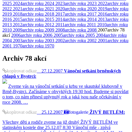
2025
2024
archiv roku 2024
2023
archiv roku 2023
2022
archiv roku
2022
2021
archiv roku 2021
2020
archiv roku 2020
2019
archiv roku
2019
2018
archiv roku 2018
2017
archiv roku 2017
2016
archiv roku
2016
2015
archiv roku 2015
2014
archiv roku 2014
2013
archiv roku
2013
2012
archiv roku 2012
2011
archiv roku 2011
2010
archiv roku
2010
2009
archiv roku 2009
2008
archiv roku 2008
2007
archiv
78
akcí
2006
archiv roku 2006
2005
archiv roku 2005
2004
archiv roku
2004
2003
archiv roku 2003
2002
archiv roku 2002
2001
archiv roku
2001
1970
archiv roku 1970
Archiv
78 akcí
kopírovat odkaz
27.12.2007
Vánoční setkání brněnských
chlapů v Bystrci:
Zveme vás na vánoční setkání u krbu ve skautské klubovně v
Brně-Bystrci. Začínáme v obvyklých 19:30 hod. Budeme si povídat
o tom, co nám přinesl uplynulý rok a jaká jsou naše očekávání v
roce 2008. …
kopírovat odkaz
25.12.2007
fotogalerie
ŽIVÝ BETLÉM:
Všechny děti a rodiče zveme na již druhý ŽIVÝ BETLÉM ve
slatinském kostele dne 25.12.07 8:30 Vánoční mše - zpívá