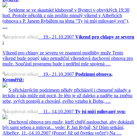
Sejdeme se ve skautské klubovně v Bystrci v obvyklých 19:30
hod. Protože několik z nás prožilo minulý víkend v Albeřicích
(obnova s P. Janem Rybářem na téma "Ty jsi můj milovaný syn"),
…
kopírovat odkaz
19.- 21.10.2007
Víkend pro chlapy ze severu
:
Víkend pro chlapy ze severu ve znamení modlitby muže Tento
víkend bude pojatý jako netradiční víkendová duchovní obnova pro
muže. Součástí programu bude i nedělní mše spojená …
kopírovat odkaz
19.- 21.10.2007
Podzimní obnova,
Kroměříž:
S přicházejícím podzimem někdy přicházejí i chmurné nálady a
leckdo z nás může mít pocit, že léto je už daleko a naděje na změnu
sebe, svých postojů a chování, svého vztahu k Bohu, …
kopírovat odkaz
11.- 14.10.2007
Ty jsi můj milovaný syn:
Duchovní obnova pro muže, kteří chtějí naslouchat, aby dokázali
být sami sebou a milovat... vede: P. Jan Rybář, SJ Dům setkání,
Albeřice, 11.-14.10.2007 (Pozor! Již od čtvrtku večer!) Na …