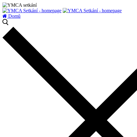
zatížení serveru
Domů