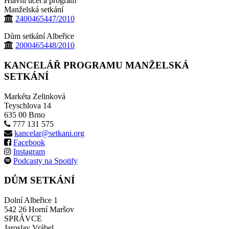
Hlavní účet a program
Manželská setkání
2400465447/2010
Dům setkání Albeřice
2000465448/2010
KANCELÁŘ PROGRAMU MANŽELSKÁ
SETKÁNÍ
Markéta Zelinková
Teyschlova 14
635 00 Brno
777 131 575
kancelar@setkani.org
Facebook
Instagram
Podcasty na Spotify
DŮM SETKÁNÍ
Dolní Albeřice 1
542 26 Horní Maršov
SPRÁVCE
Jaroslav Vrábel