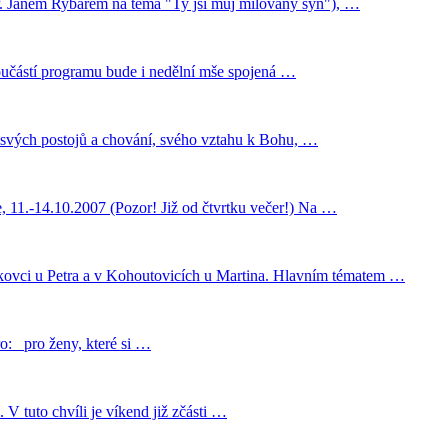
 P. Janem Rybářem na téma "Ty jsi můj milovaný syn"), …
učástí programu bude i nedělní mše spojená …
, svých postojů a chování, svého vztahu k Bohu, …
e, 11.-14.10.2007 (Pozor! Již od čtvrtku večer!) Na …
ískovci u Petra a v Kohoutovicích u Martina. Hlavním tématem …
o: pro ženy, které si …
 V tuto chvíli je víkend již zčásti …