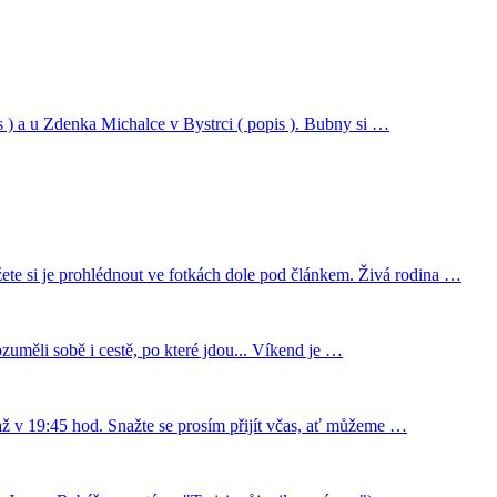
s ) a u Zdenka Michalce v Bystrci ( popis ). Bubny si …
te si je prohlédnout ve fotkách dole pod článkem. Živá rodina …
zuměli sobě i cestě, po které jdou... Víkend je …
ž v 19:45 hod. Snažte se prosím přijít včas, ať můžeme …