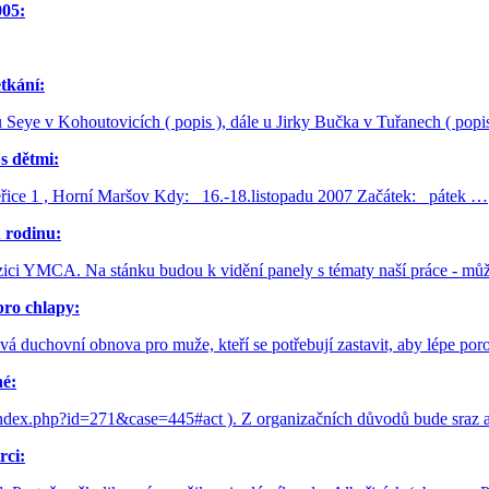
05:
etkání:
 u Seye v Kohoutovicích ( popis ), dále u Jirky Bučka v Tuřanech ( popi
s dětmi:
řice 1 , Horní Maršov Kdy: 16.-18.listopadu 2007 Začátek: pátek …
u rodinu:
ici YMCA. Na stánku budou k vidění panely s tématy naší práce - může
pro chlapy:
vá duchovní obnova pro muže, kteří se potřebují zastavit, aby lépe poro
né:
/index.php?id=271&case=445#act ). Z organizačních důvodů bude sraz a
rci: