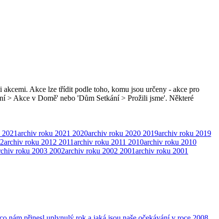
i akcemi. Akce lze třídit podle toho, komu jsou určeny - akce pro
ní > Akce v Domě' nebo 'Dům Setkání > Prožili jsme'. Některé
2021
archiv roku 2021
2020
archiv roku 2020
2019
archiv roku 2019
2
archiv roku 2012
2011
archiv roku 2011
2010
archiv roku 2010
rchiv roku 2003
2002
archiv roku 2002
2001
archiv roku 2001
o nám přinesl uplynulý rok a jaká jsou naše očekávání v roce 2008.