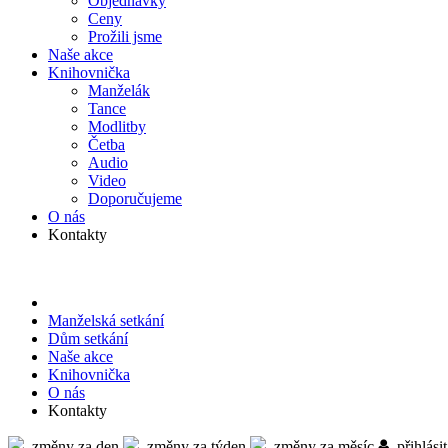
Objed­návky
Ceny
Prožili jsme
Naše akce
Knihov­nička
Manželák
Tance
Modlitby
Četba
Audio
Video
Doporu­čujeme
O nás
Kontakty
Manželská setkání
Dům setkání
Naše akce
Knihov­nička
O nás
Kontakty
změny za den
změny za týden
změny za měsíc
přihlásit