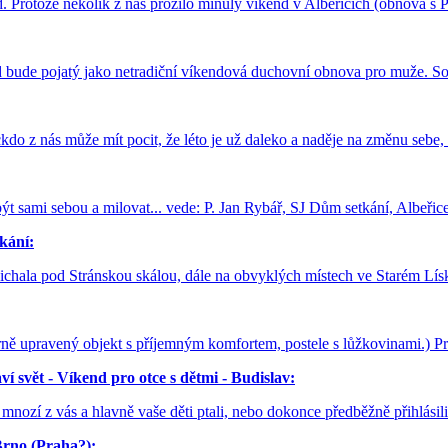
. Protože několik z nás prožilo minulý víkend v Albeřicích (obnova s
 bude pojatý jako netradiční víkendová duchovní obnova pro muže. So
kdo z nás může mít pocit, že léto je už daleko a naděje na změnu sebe
ýt sami sebou a milovat... vede: P. Jan Rybář, SJ Dům setkání, Albeřic
tkání:
 Michala pod Stránskou skálou, dále na obvyklých místech ve Starém L
 upravený objekt s příjemným komfortem, postele s lůžkovinami.) Pr
í svět - Víkend pro otce s dětmi - Budislav:
 mnozí z vás a hlavně vaše děti ptali, nebo dokonce předběžně přihlásili.
Brno (Praha?):