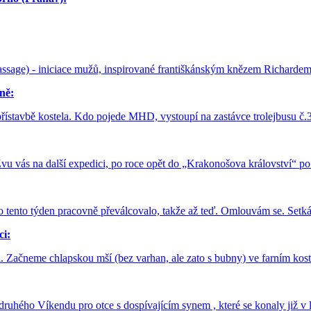
sage) - iniciace mužů, inspirované františkánským knězem Richardem 
ně:
 přístavbě kostela. Kdo pojede MHD, vystoupí na zastávce trolejbusu č
Zvu vás na další expedici, po roce opět do „Krakonošova království“ 
to tento týden pracovně převálcovalo, takže až teď. Omlouvám se. Setk
ci:
. Začneme chlapskou mší (bez varhan, ale zato s bubny) ve farním kos
ho i druhého Víkendu pro otce s dospívajícím synem , které se konaly ji