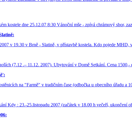
ém kostele dne 25.12.07 8:30 Vánoční mše - zpívá chrámový sbor, za
latině:
2007 v 19.30 v Brně - Slatině, v přístavbě kostela. Kdo pojede MHD, v
 (7.12 .– 11.12. 2007). Ubytování v Domě Setkání. Cena 1500,- dos
ě':
Hostěnicích na "Farmě" v tradičním čase (odbočka u obecního úřadu a 
ání Kdy : 23.-25.listopadu 2007 (začátek v 18.00 h večeří, ukončení
06: