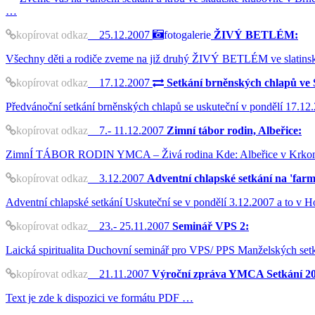
…
kopírovat odkaz
25.12.2007
fotogalerie
ŽIVÝ BETLÉM:
Všechny děti a rodiče zveme na již druhý ŽIVÝ BETLÉM ve slatinsk
kopírovat odkaz
17.12.2007
Setkání brněnských chlapů ve S
Předvánoční setkání brněnských chlapů se uskuteční v pondělí 17.12.
kopírovat odkaz
7.- 11.12.2007
Zimní tábor rodin, Albeřice:
ZimnÍ TÁBOR RODIN YMCA – Živá rodina Kde: Albeřice v Krkonoších
kopírovat odkaz
3.12.2007
Adventní chlapské setkání na 'farm
Adventní chlapské setkání Uskuteční se v pondělí 3.12.2007 a to v 
kopírovat odkaz
23.- 25.11.2007
Seminář VPS 2:
Laická spiritualita Duchovní seminář pro VPS/ PPS Manželských setk
kopírovat odkaz
21.11.2007
Výroční zpráva YMCA Setkání 20
Text je zde k dispozici ve formátu PDF …