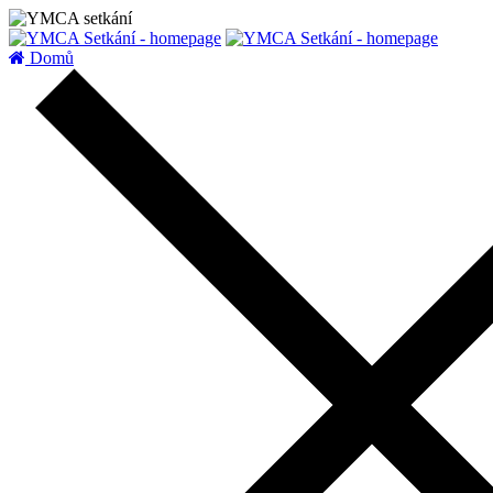
zatížení serveru
Domů