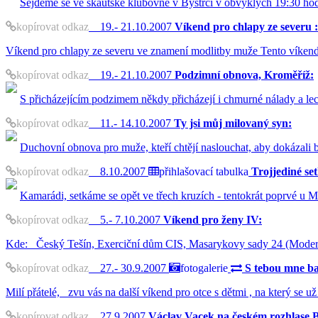
Sejdeme se ve skautské klubovně v Bystrci v obvyklých 19:30 hod
kopírovat odkaz
19.- 21.10.2007
Víkend pro chlapy ze severu :
Víkend pro chlapy ze severu ve znamení modlitby muže Tento víkend
kopírovat odkaz
19.- 21.10.2007
Podzimní obnova, Kroměříž:
S přicházejícím podzimem někdy přicházejí i chmurné nálady a lec
kopírovat odkaz
11.- 14.10.2007
Ty jsi můj milovaný syn:
Duchovní obnova pro muže, kteří chtějí naslouchat, aby dokázali b
kopírovat odkaz
8.10.2007
přihlašovací tabulka
Trojjediné se
Kamarádi, setkáme se opět ve třech kruzích - tentokrát poprvé u
kopírovat odkaz
5.- 7.10.2007
Víkend pro ženy IV:
Kde: Český Tešín, Exerciční dům CIS, Masarykovy sady 24 (Moderně
kopírovat odkaz
27.- 30.9.2007
fotogalerie
S tebou mne bav
Milí přátelé, zvu vás na další víkend pro otce s dětmi , na který se už
kopírovat odkaz
27.9.2007
Václav Vacek na českém rozhlase 