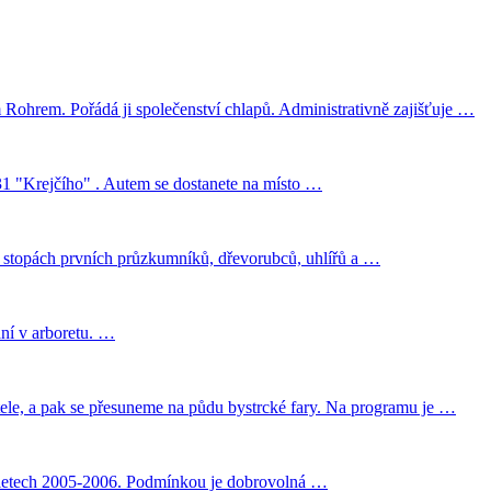
Rohrem. Pořádá ji společenství chlapů. Administrativně zajišťuje …
.31 "Krejčího" . Autem se dostanete na místo …
po stopách prvních průzkumníků, dřevorubců, uhlířů a …
ání v arboretu. …
tele, a pak se přesuneme na půdu bystrcké fary. Na programu je …
ž v letech 2005-2006. Podmínkou je dobrovolná …