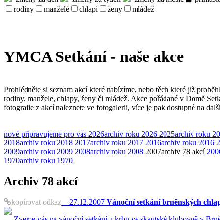
rodiny
manželé
chlapi
ženy
mládež
YMCA Setkání - naše akce
Prohlédněte si seznam akcí které nabízíme, nebo těch které již proběh
rodiny, manžele, chlapy, ženy či mládež. Akce pořádané v Domě Set
fotografie z akcí naleznete ve fotogalerii, více je pak dostupné na dal
nové
připravujeme pro vás
2026
archiv roku 2026
2025
archiv roku 2
2018
archiv roku 2018
2017
archiv roku 2017
2016
archiv roku 2016
2
2009
archiv roku 2009
2008
archiv roku 2008
2007
archiv
78 akcí
200
1970
archiv roku 1970
Archiv
78 akcí
kopírovat odkaz
27.12.2007
Vánoční setkání brněnských chlap
Zveme vás na vánoční setkání u krbu ve skautské klubovně v Brně