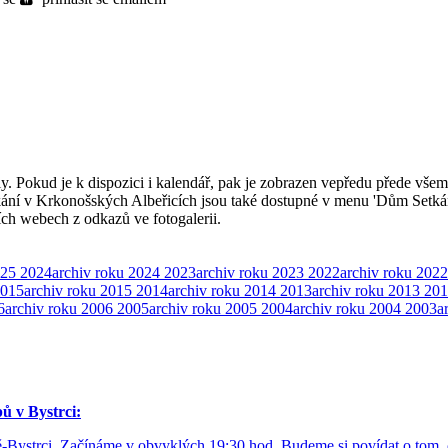
ly. Pokud je k dispozici i kalendář, pak je zobrazen vepředu přede všem
kání v Krkonošských Albeřicích jsou také dostupné v menu 'Dům Setká
ších webech z odkazů ve fotogalerii.
025
2024
archiv roku 2024
2023
archiv roku 2023
2022
archiv roku 2022
015
archiv roku 2015
2014
archiv roku 2014
2013
archiv roku 2013
201
6
archiv roku 2006
2005
archiv roku 2005
2004
archiv roku 2004
2003
a
ů v Bystrci:
-Bystrci. Začínáme v obvyklých 19:30 hod. Budeme si povídat o tom, c