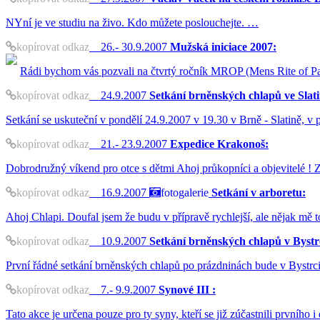
NYní je ve studiu na živo. Kdo můžete poslouchejte. …
kopírovat odkaz
26.- 30.9.2007
Mužská iniciace 2007:
Rádi bychom vás pozvali na čtvrtý ročník MROP (Mens Rite of Pas
kopírovat odkaz
24.9.2007
Setkání brněnských chlapů ve Slati
Setkání se uskuteční v pondělí 24.9.2007 v 19.30 v Brně - Slatině, v
kopírovat odkaz
21.- 23.9.2007
Expedice Krakonoš:
Dobrodružný víkend pro otce s dětmi Ahoj průkopníci a objevitelé ! 
kopírovat odkaz
16.9.2007
fotogalerie
Setkání v arboretu:
Ahoj Chlapi. Doufal jsem že budu v přípravě rychlejší, ale nějak mě 
kopírovat odkaz
10.9.2007
Setkání brněnských chlapů v Bystr
První řádné setkání brněnských chlapů po prázdninách bude v Bystrci
kopírovat odkaz
7.- 9.9.2007
Synové III :
Tato akce je určena pouze pro ty syny, kteří se již zúčastnili první