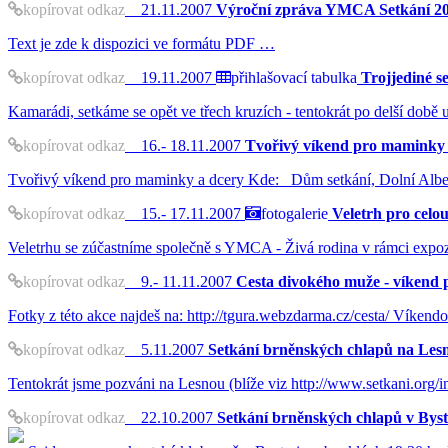
kopírovat odkaz
21.11.2007
Výroční zpráva YMCA Setkání 20
Text je zde k dispozici ve formátu PDF …
kopírovat odkaz
19.11.2007
přihlašovací tabulka
Trojjediné s
Kamarádi, setkáme se opět ve třech kruzích - tentokrát po delší době
kopírovat odkaz
16.- 18.11.2007
Tvořivý víkend pro maminky 
Tvořivý víkend pro maminky a dcery Kde: Dům setkání, Dolní Albe
kopírovat odkaz
15.- 17.11.2007
fotogalerie
Veletrh pro celo
Veletrhu se zúčastníme společně s YMCA - Živá rodina v rámci expoz
kopírovat odkaz
9.- 11.11.2007
Cesta divokého muže - víkend 
Fotky z této akce najdeš na: http://tgura.webzdarma.cz/cesta/ Víkendo
kopírovat odkaz
5.11.2007
Setkání brněnských chlapů na Les
Tentokrát jsme pozváni na Lesnou (blíže viz http://www.setkani.org
kopírovat odkaz
22.10.2007
Setkání brněnských chlapů v Byst