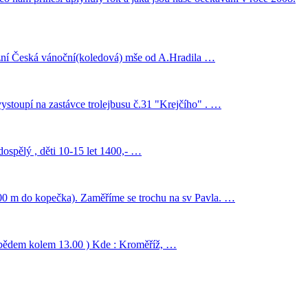
zní Česká vánoční(koledová) mše od A.Hradila …
ystoupí na zastávce trolejbusu č.31 "Krejčího" . …
pělý , děti 10-15 let 1400,- …
100 m do kopečka). Zaměříme se trochu na sv Pavla. …
 obědem kolem 13.00 ) Kde : Kroměříž, …