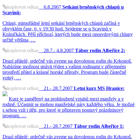
kopírovat odkaz
6.8.2007
Setkání brněnských chlapů u
Scavinů:
Chlapi, mimořádné letní setkání brněnských chlapů začíná v
obvyklém čase, tj. v 19:30 hod. Sejdeme se u Scavinů v
Kníničkách. Pěší příchozí, kterých bude mezi opravdovými chlapy
určitě většina, …
kopírovat odkaz
28.7.- 4.8.2007
Tábor rodin Albeřice 2:
Drazí přátelé, srdečně vás zveme na dovolenou rodin do Krkonoš.
Nabízíme možnost strávit týden s vašimi rodinami v příjemném
prostředí přátel a krásné horské přírody. Program bude částečně
volný, …
kopírovat odkaz
21.- 28.7.2007
Letní kurz MS Hranice:
Kurz je zaměřený na prohloubení vztahů mezi manžely a v
rodině. Účastnit se mohou manželské páry každého věku. Je možné
s sebou vzít i děti, pro které je připraven poutavý prázdninový
program. …
kopírovat odkaz
21.- 28.7.2007
Tábor rodin Albeřice 1:
Drazí přátelé, srdečně vás zveme na dovolenou rodin do Krkonoš.