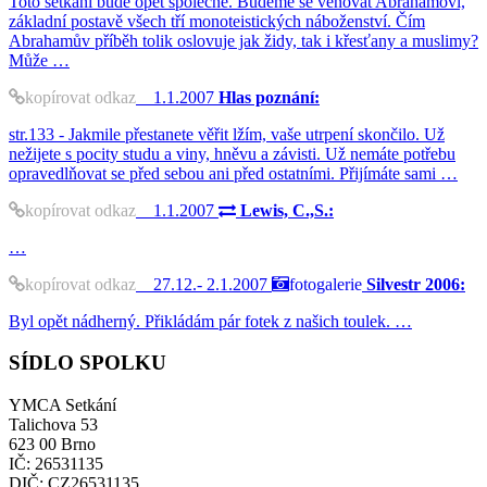
Toto setkání bude opět společné. Budeme se věnovat Abrahamovi,
základní postavě všech tří monoteistických náboženství. Čím
Abrahamův příběh tolik oslovuje jak židy, tak i křesťany a muslimy?
Může …
kopírovat odkaz
1.1.2007
Hlas poznání:
str.133 - Jakmile přestanete věřit lžím, vaše utrpení skončilo. Už
nežijete s pocity studu a viny, hněvu a závisti. Už nemáte potřebu
opravedlňovat se před sebou ani před ostatními. Přijímáte sami …
kopírovat odkaz
1.1.2007
Lewis, C.,S.:
…
kopírovat odkaz
27.12.- 2.1.2007
fotogalerie
Silvestr 2006:
Byl opět nádherný. Přikládám pár fotek z našich toulek. …
SÍDLO SPOLKU
YMCA Setkání
Talichova 53
623 00 Brno
IČ: 26531135
DIČ: CZ26531135