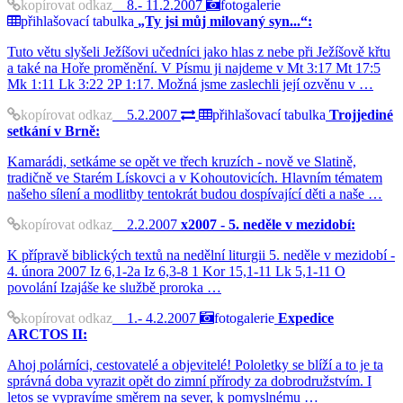
kopírovat odkaz
8.- 11.2.2007
fotogalerie
přihlašovací tabulka
„Ty jsi můj milovaný syn...“:
Tuto větu slyšeli Ježíšovi učedníci jako hlas z nebe při Ježíšově křtu
a také na Hoře proměnění. V Písmu ji najdeme v Mt 3:17 Mt 17:5
Mk 1:11 Lk 3:22 2P 1:17. Možná jsme zaslechli její ozvěnu v …
kopírovat odkaz
5.2.2007
přihlašovací tabulka
Trojjediné
setkání v Brně:
Kamarádi, setkáme se opět ve třech kruzích - nově ve Slatině,
tradičně ve Starém Lískovci a v Kohoutovicích. Hlavním tématem
našeho sílení a modlitby tentokrát budou dospívající děti a naše …
kopírovat odkaz
2.2.2007
x2007 - 5. neděle v mezidobí:
K přípravě biblických textů na nedělní liturgii 5. neděle v mezidobí -
4. února 2007 Iz 6,1-2a Iz 6,3-8 1 Kor 15,1-11 Lk 5,1-11 O
povolání Izajáše ke službě proroka …
kopírovat odkaz
1.- 4.2.2007
fotogalerie
Expedice
ARCTOS II:
Ahoj polárníci, cestovatelé a objevitelé! Pololetky se blíží a to je ta
správná doba vyrazit opět do zimní přírody za dobrodružstvím. I
letos se vypravíme směrem na sever, k pomyslnému …