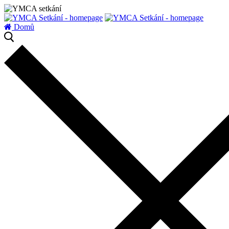
zatížení serveru
Domů