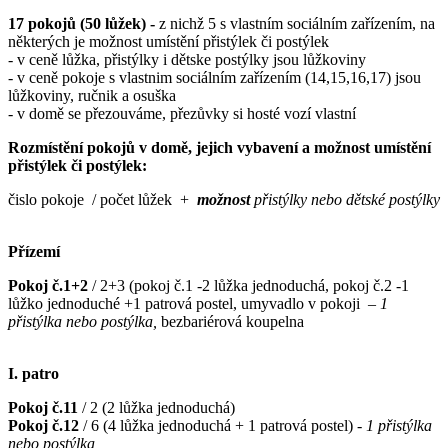
17 pokojů (50 lůžek) -
z nichž 5 s vlastním sociálním zařízením, na
některých je možnost umístění přistýlek či postýlek
- v ceně lůžka, přistýlky i dětske postýlky jsou lůžkoviny
- v ceně pokoje s vlastnim sociálním zařízením (14,15,16,17) jsou
lůžkoviny, ručnik a osuška
- v domě se přezouváme, přezůvky si hosté vozí vlastní
Rozmístění pokojů v domě, jejich vybavení a možnost umístění
přistýlek či postýlek:
čislo pokoje / počet lůžek +
možnost
přistýlky nebo dětské postýlky
Přízemí
Pokoj č.1+2
/ 2+3 (pokoj č.1 -2 lůžka jednoduchá, pokoj č.2 -1
lůžko jednoduché +1 patrová postel, umyvadlo v pokoji
– 1
přistýlka nebo postýlka,
bezbariérová koupelna
I. patro
Pokoj č.11
/ 2 (2 lůžka jednoduchá)
Pokoj č.12
/ 6 (4 lůžka jednoduchá + 1 patrová postel) -
1 přistýlka
nebo postýlka