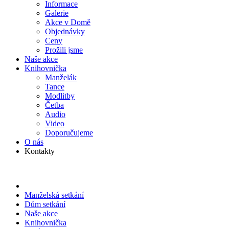
Informace
Galerie
Akce v Domě
Objed­návky
Ceny
Prožili jsme
Naše akce
Knihov­nička
Manželák
Tance
Modlitby
Četba
Audio
Video
Doporu­čujeme
O nás
Kontakty
Manželská setkání
Dům setkání
Naše akce
Knihov­nička