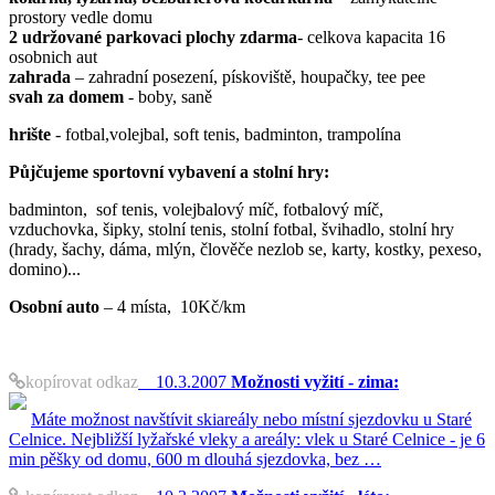
prostory vedle domu
2 udržované parkovaci plochy
zdarma
- celkova kapacita 16
osobnich aut
zahrada
– zahradní posezení, pískoviště, houpačky, tee pee
svah za domem
- boby, saně
hrište
- fotbal,volejbal, soft tenis, badminton, trampolína
Půjčujeme sportovní vybavení a stolní hry:
badminton, sof tenis, volejbalový míč, fotbalový míč,
vzduchovka, šipky, stolní tenis, stolní fotbal, švihadlo, stolní hry
(hrady, šachy, dáma, mlýn, člověče nezlob se, karty, kostky, pexeso,
domino)...
Osobní auto
– 4 místa, 10Kč/km
kopírovat odkaz
10.3.2007
Možnosti vyžití - zima:
Máte možnost navštívit skiareály nebo místní sjezdovku u Staré
Celnice. Nejbližší lyžařské vleky a areály: vlek u Staré Celnice - je 6
min pěšky od domu, 600 m dlouhá sjezdovka, bez …