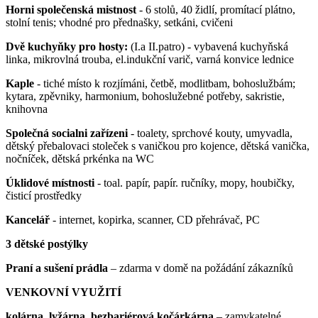
Horni společenská mistnost
- 6 stolů, 40 židlí, promítací plátno,
stolní tenis; vhodné pro přednašky, setkáni, cvičeni
Dvě kuchyňky pro hosty:
(I.a II.patro) - vybavená kuchyňská
linka, mikrovlná trouba, el.indukční varič, varná konvice lednice
Kaple
- tiché místo k rozjímáni, četbě, modlitbam, bohoslužbám;
kytara, zpěvniky, harmonium, bohoslužebné potřeby, sakristie,
knihovna
Společná socialni zařízeni
- toalety, sprchové kouty, umyvadla,
dětský přebalovaci stoleček s vaničkou pro kojence, dětská vanička,
nočníček, dětská prkénka na WC
Úklidové místnosti
- toal. papír, papír. ručníky, mopy, houbičky,
čisticí prostředky
Kancelář
- internet, kopirka, scanner, CD přehrávač, PC
3 dětské postýlky
Praní a sušení prádla
– zdarma v domě na požádání zákazníků
VENKOVNÍ VYUŽITÍ
kolárna, lyžárna, bezbariérová kočárkárna
– zamykatelné