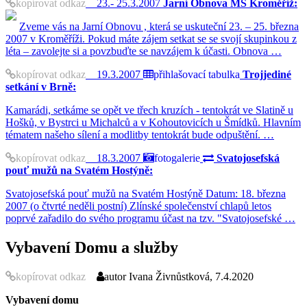
kopírovat odkaz
23.- 25.3.2007
Jarní Obnova MS Kroměříž:
Zveme vás na Jarní Obnovu , která se uskuteční 23. – 25. března
2007 v Kroměříži. Pokud máte zájem setkat se se svojí skupinkou z
léta – zavolejte si a povzbuďte se navzájem k účasti. Obnova …
kopírovat odkaz
19.3.2007
přihlašovací tabulka
Trojjediné
setkání v Brně:
Kamarádi, setkáme se opět ve třech kruzích - tentokrát ve Slatině u
Hošků, v Bystrci u Michalců a v Kohoutovicích u Šmídků. Hlavním
tématem našeho sílení a modlitby tentokrát bude odpuštění. …
kopírovat odkaz
18.3.2007
fotogalerie
Svatojosefská
pouť mužů na Svatém Hostýně:
Svatojosefská pouť mužů na Svatém Hostýně Datum: 18. března
2007 (o čtvrté neděli postní) Zlínské společenství chlapů letos
poprvé zařadilo do svého programu účast na tzv. "Svatojosefské …
Vybavení Domu a služby
kopírovat odkaz
autor
Ivana Živnůstková, 7.4.2020
Vybavení domu