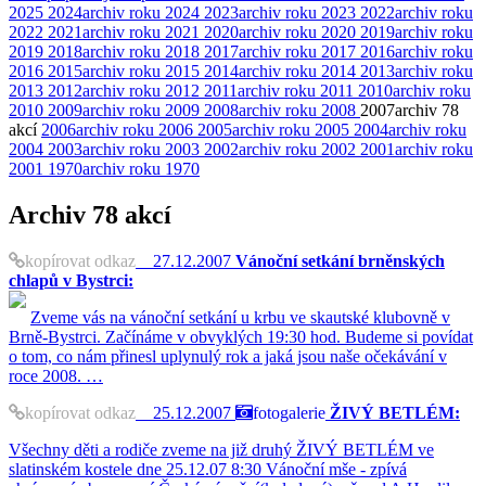
2025
2024
archiv roku 2024
2023
archiv roku 2023
2022
archiv roku
2022
2021
archiv roku 2021
2020
archiv roku 2020
2019
archiv roku
2019
2018
archiv roku 2018
2017
archiv roku 2017
2016
archiv roku
2016
2015
archiv roku 2015
2014
archiv roku 2014
2013
archiv roku
2013
2012
archiv roku 2012
2011
archiv roku 2011
2010
archiv roku
2010
2009
archiv roku 2009
2008
archiv roku 2008
2007
archiv
78
akcí
2006
archiv roku 2006
2005
archiv roku 2005
2004
archiv roku
2004
2003
archiv roku 2003
2002
archiv roku 2002
2001
archiv roku
2001
1970
archiv roku 1970
Archiv
78 akcí
kopírovat odkaz
27.12.2007
Vánoční setkání brněnských
chlapů v Bystrci:
Zveme vás na vánoční setkání u krbu ve skautské klubovně v
Brně-Bystrci. Začínáme v obvyklých 19:30 hod. Budeme si povídat
o tom, co nám přinesl uplynulý rok a jaká jsou naše očekávání v
roce 2008. …
kopírovat odkaz
25.12.2007
fotogalerie
ŽIVÝ BETLÉM:
Všechny děti a rodiče zveme na již druhý ŽIVÝ BETLÉM ve
slatinském kostele dne 25.12.07 8:30 Vánoční mše - zpívá