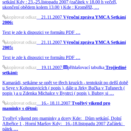
setkání Kdy : 23.-25.listopadu 2007 (začátek v 18.00 h večeří,
ukončení obědem kolem 13.00 ) Kde : Kroměříž, …
kopírovat odkaz
21.11.2007
Výroční zpráva YMCA Setkání
2006:
Text je zde k dispozici ve formátu PDF …
kopírovat odkaz
21.11.2007
Výroční zpráva YMCA Setkání
2005:
Text je zde k dispozici ve formátu PDF …
kopírovat odkaz
19.11.2007
přihlašovací tabulka
Trojjediné
setkání:
Kamarádi, setkáme se opět ve třech kruzích - tentokrát po delší době
u Seye v Kohoutovicích ( popis ), dále u Jirky Bučka v Tuřanech (
popis ) a u Zdenka Michalce v Bystrci ( popis ). Bubny si …
kopírovat odkaz
16.- 18.11.2007
Tvořivý víkend pro
maminky s dětmi:
Tvořivý víkend pro maminky a dcery Kde: Dům setkání, Dolní
Albeřice 1 , Horní Maršov Kdy: 16.-18.listopadu 2007 Začátek:
pátek …