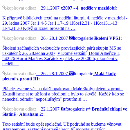
kopírovat odkaz
29.1.2007
x2007 - 4. neděle v mezidobí:
K přípravě biblických textů na nedělní liturgii 4. neděle v mezidobí -
29. ledna 2007 Jer 1,4-5 Jer 1,17-19 1Kor12,31 - 1Kor13,1-13
Lk4,21-30 Když si Izrael prosadil na …
kopírovat odkaz
26.- 28.1.2007
fotogalerie
školení VPS1:
Školení začínajících vedoucích/ provázejících párů skupin MS se
uskuteční: 26.-28.ledna 2007, v Domě setkání, Dolní Albeřice 1,
542 26 Horní Maršov. Začátek v pátek, ve 20.00 h, ukončení v
neděli …
kopírovat odkaz
26.- 28.1.2007
fotogalerie
Malá školy
pletení z proutí III:
Přátelé, zveme vás na další opakování Malé školy pletení z proutí.
Zkusili jsme si to už loni a předloní a bylo to skvělé. Každý kdo se
nenechal odradit "neposlušným" proutím si …
kopírovat odkaz
22.1.2007
fotogalerie
Brněnští chlapi ve
Slatině - Abraham 2:
Toto setkání bude opět společné. Už podruhé se budeme věnovat
Abrahamovi, základní postavě všech tří monoteistických