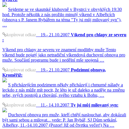
Sejdeme se ve skautské klubovně v Bystrci v obvyklých 19:30
hod. Protože několik z nás prožilo minulý víkend v Albeřicích
(obnova s P. Janem Rybářem na téma "Ty jsi můj milovaný syn"),
…
kopírovat odkaz
19.- 21.10.2007
Víkend pro chlapy ze severu
:
Víkend pro chlapy ze severu ve znamení modlitby muže Tento
víkend bude pojatý jako netradiční víkendová duchovní obnova pro
muže. Součástí programu bude i nedělní mše spojená …
kopírovat odkaz
19.- 21.10.2007
Podzimní obnova,
Kroměříž:
S přicházejícím podzimem někdy přicházejí i chmurné nálady a
leckdo z nás může mít pocit, že léto je už daleko a naděje na změnu
sebe, svých postojů a chování, svého vztahu k Bohu, …
kopírovat odkaz
11.- 14.10.2007
Ty jsi můj milovaný syn:
Duchovní obnova pro muže, kteří chtějí naslouchat, aby dokázali
být sami sebou a milovat... vede: P. Jan Rybář, SJ Dům setkání,
Albeřice, 11.-14.10.2007 (Pozor! Již od čtvrtku večer!) Na …