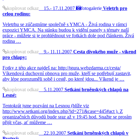
kopírovat odkaz
15.- 17.11.2007
fotogalerie
Veletrh pro
celou rodinu:
Veletrhu se zúčastníme společně s YMCA - Živá rodina v rámci
expozici YMCA. Na stánku budou k vidění panely s tématy naší
práce - můžete si je prohlédnout ve fotkách dole pod článkem. Živá
rodina …
kopírovat odkaz
9.- 11.11.2007
Cesta divokého muže - víkend
pro chlapy:
Fotky z této akce najdeš na: http://tgura.webzdarma.cz/cesta/
Víkendová duchovní obnova pro muže, kteří se potřebují zastavit,
aby lépe porozuměli sobě i cestě, po které jdou... Víkend je …
kopírovat odkaz
5.11.2007
Setkání brněnských chlapů na
Lesné:
Tentokrát jsme pozváni na Lesnou (blíže viz
http://www.setkani.org/index.php?id=271&case=445#act ). Z
organizačních důvodů bude sraz až v 19:45 hod. Snažte se prosím
přijít včas, ať můžeme …
kopírovat odkaz
22.10.2007
Setkání brněnských chlapů v
Bystrci: