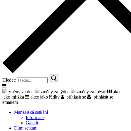
Hledat:
změny za den
změny za týden
změny za měsíc
akce
jako mřížka
akce jako řádky
přihlásit se
přihlásit se
emailem
Manželská setkání
Informace
Galerie
Dům setkání