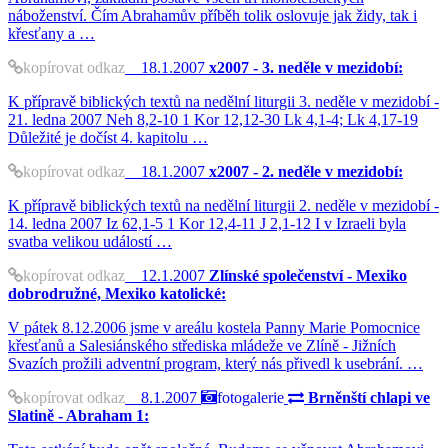
náboženství. Čím Abrahamův příběh tolik oslovuje jak židy, tak i
křesťany a …
kopírovat odkaz
18.1.2007
x2007 - 3. neděle v mezidobí:
K přípravě biblických textů na nedělní liturgii 3. neděle v mezidobí -
21. ledna 2007 Neh 8,2-10 1 Kor 12,12-30 Lk 4,1-4; Lk 4,17-19
Důležité je dočíst 4. kapitolu …
kopírovat odkaz
18.1.2007
x2007 - 2. neděle v mezidobí:
K přípravě biblických textů na nedělní liturgii 2. neděle v mezidobí -
14. ledna 2007 Iz 62,1-5 1 Kor 12,4-11 J 2,1-12 I v Izraeli byla
svatba velikou událostí …
kopírovat odkaz
12.1.2007
Zlínské společenství - Mexiko
dobrodružné, Mexiko katolické:
V pátek 8.12.2006 jsme v areálu kostela Panny Marie Pomocnice
křesťanů a Salesiánského střediska mládeže ve Zlíně - Jižních
Svazích prožili adventní program, který nás přivedl k usebrání. …
kopírovat odkaz
8.1.2007
fotogalerie
Brněnští chlapi ve
Slatině - Abraham 1: