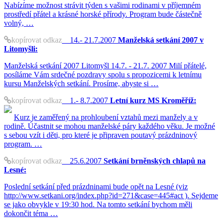
Nabízíme možnost strávit týden s vašimi rodinami v příjemném
prostředí přátel a krásné horské přírody. Program bude částečně
volný, …
kopírovat odkaz
14.- 21.7.2007
Manželská setkání 2007 v
Litomyšli:
Manželská setkání 2007 Litomyšl 14.7. - 21.7. 2007 Milí přátelé,
posíláme Vám srdečné pozdravy spolu s propozicemi k letnímu
kursu Manželských setkání. Prosíme, abyste si …
kopírovat odkaz
1.- 8.7.2007
Letní kurz MS Kroměříž:
Kurz je zaměřený na prohloubení vztahů mezi manžely a v
rodině. Účastnit se mohou manželské páry každého věku. Je možné
s sebou vzít i děti, pro které je připraven poutavý prázdninový
program. …
kopírovat odkaz
25.6.2007
Setkání brněnských chlapů na
Lesné:
Poslední setkání před prázdninami bude opět na Lesné (viz
http://www.setkani.org/index.php?id=271&case=445#act ). Sejdeme
se jako obvykle v 19:30 hod. Na tomto setkání bychom měli
dokončit téma …