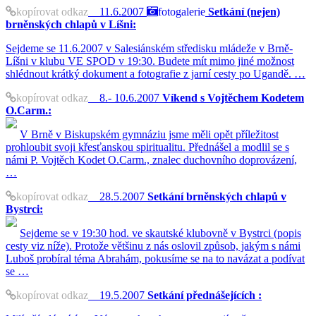
kopírovat odkaz
11.6.2007
fotogalerie
Setkání (nejen)
brněnských chlapů v Líšni:
Sejdeme se 11.6.2007 v Salesiánském středisku mládeže v Brně-
Líšni v klubu VE SPOD v 19:30. Budete mít mimo jiné možnost
shlédnout krátký dokument a fotografie z jarní cesty po Ugandě. …
kopírovat odkaz
8.- 10.6.2007
Víkend s Vojtěchem Kodetem
O.Carm.:
V Brně v Biskupském gymnáziu jsme měli opět příležitost
prohloubit svoji křesťanskou spiritualitu. Přednášel a modlil se s
námi P. Vojtěch Kodet O.Carm., znalec duchovního doprovázení,
…
kopírovat odkaz
28.5.2007
Setkání brněnských chlapů v
Bystrci:
Sejdeme se v 19:30 hod. ve skautské klubovně v Bystrci (popis
cesty viz níže). Protože většinu z nás oslovil způsob, jakým s námi
Luboš probíral téma Abrahám, pokusíme se na to navázat a podívat
se …
kopírovat odkaz
19.5.2007
Setkání přednášejících :