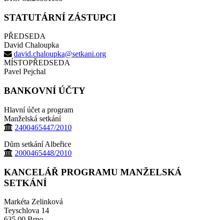
STATUTÁRNÍ ZÁSTUPCI
PŘEDSEDA
David Chaloupka
david.chaloupka@setkani.org
MÍSTOPŘEDSEDA
Pavel Pejchal
BANKOVNÍ ÚČTY
Hlavní účet a program
Manželská setkání
2400465447/2010
Dům setkání Albeřice
2000465448/2010
KANCELÁŘ PROGRAMU MANŽELSKÁ
SETKÁNÍ
Markéta Zelinková
Teyschlova 14
635 00 Brno