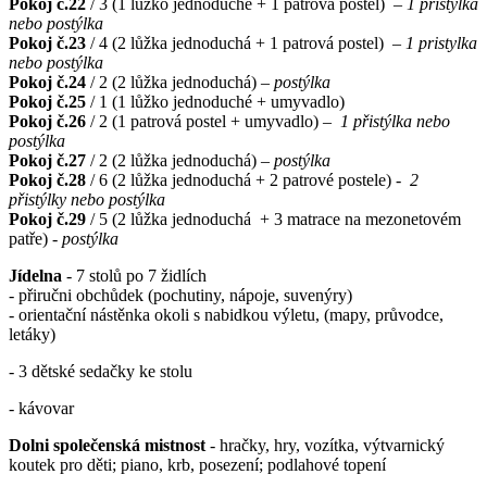
Pokoj č.22
/ 3 (1 lůžko jednoduché + 1 patrová postel)
– 1 pristylka
nebo postýlka
Pokoj č.23
/ 4 (2 lůžka jednoduchá + 1 patrová postel)
– 1 pristylka
nebo postýlka
Pokoj č.24
/ 2 (2 lůžka jednoduchá)
– postýlka
Pokoj č.25
/ 1 (1 lůžko jednoduché + umyvadlo)
Pokoj č.26
/ 2 (1 patrová postel + umyvadlo) –
1 přistýlka nebo
postýlka
Pokoj č.27
/ 2 (2 lůžka jednoduchá)
– postýlka
Pokoj č.28
/ 6 (2 lůžka jednoduchá + 2 patrové postele) -
2
přistýlky nebo postýlka
Pokoj č.29
/ 5 (2 lůžka jednoduchá + 3 matrace na mezonetovém
patře)
- postýlka
Jídelna
- 7 stolů po 7 židlích
- přiručni obchůdek (pochutiny, nápoje, suvenýry)
- orientační nástěnka okoli s nabidkou výletu, (mapy, průvodce,
letáky)
- 3 dětské sedačky ke stolu
- kávovar
Dolni společenská mistnost
- hračky, hry, vozítka, výtvarnický
koutek pro děti; piano, krb, posezení; podlahové topení