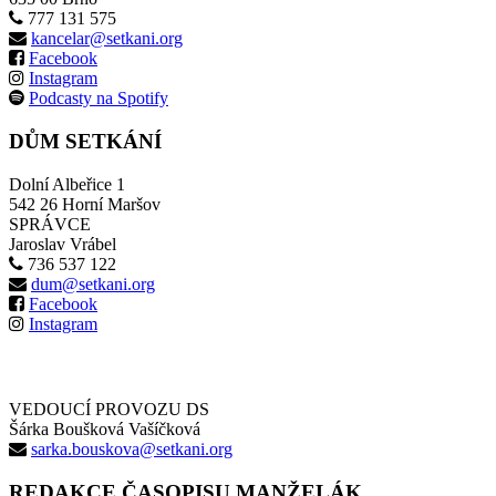
777 131 575
kancelar@setkani.org
Facebook
Instagram
Podcasty na Spotify
DŮM SETKÁNÍ
Dolní Albeřice 1
542 26 Horní Maršov
SPRÁVCE
Jaroslav Vrábel
736 537 122
dum@setkani.org
Facebook
Instagram
VEDOUCÍ PROVOZU DS
Šárka Boušková Vašíčková
sarka.bouskova@setkani.org
REDAKCE ČASOPISU MANŽELÁK