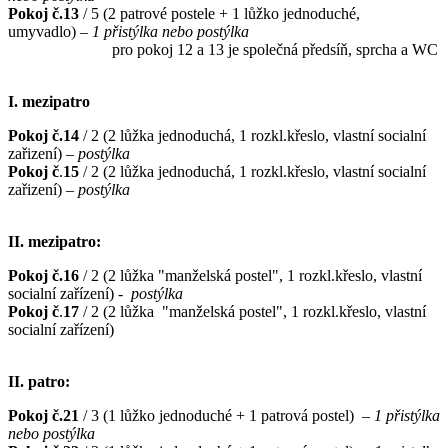
Pokoj č.13
/ 5 (2 patrové postele + 1 lůžko jednoduché,
umyvadlo)
– 1 přistýlka nebo postýlka
pro pokoj 12 a 13 je společná předsíň, sprcha a WC
I. mezipatro
Pokoj č.14
/ 2 (2 lůžka jednoduchá, 1 rozkl.křeslo, vlastní socialní
zařizení)
– postýlka
Pokoj č
.
15
/ 2 (2 lůžka jednoduchá, 1 rozkl.křeslo, vlastní socialní
zařizení)
– postýlka
II. mezipatro:
Pokoj č.16
/ 2 (2 lůžka "manželská postel", 1 rozkl.křeslo, vlastní
socialní zařízení) -
postýlka
Pokoj č
.
17
/ 2 (2 lůžka "manželská postel", 1 rozkl.křeslo, vlastní
socialní zařízení)
II. patro:
Pokoj č.21
/ 3 (1 lůžko jednoduché + 1 patrová postel)
– 1 přistýlka
nebo postýlka