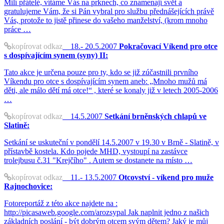
Milí přátelé, vítáme Vás na prknech, co znamenají svět a
gratulujeme Vám, že si Pán vybral pro službu přednášejících právě
Vás, protože to jistě přinese do vašeho manželství, (krom mnoho
práce …
kopírovat odkaz
18.- 20.5.2007
Pokračovací Víkend pro otce
s dospívajícím synem (syny) II:
Tato akce je určena pouze pro ty, kdo se již zúčastnili prvního
Víkendu pro otce s dospívajícím synem aneb: „Mnoho mužů má
děti, ale málo dětí má otce!“ , které se konaly již v letech 2005-2006
…
kopírovat odkaz
14.5.2007
Setkání brněnských chlapů ve
Slatině:
Setkání se uskuteční v pondělí 14.5.2007 v 19.30 v Brně - Slatině, v
přístavbě kostela. Kdo pojede MHD, vystoupí na zastávce
trolejbusu č.31 "Krejčího" . Autem se dostanete na místo …
kopírovat odkaz
11.- 13.5.2007
Otcovství - víkend pro muže
Rajnochovice:
Fotoreportáž z této akce najdete na :
http://picasaweb.google.com/arozsypal Jak naplnit jedno z našich
základních poslání - být dobrým otcem svým dětem? Jaký je můj