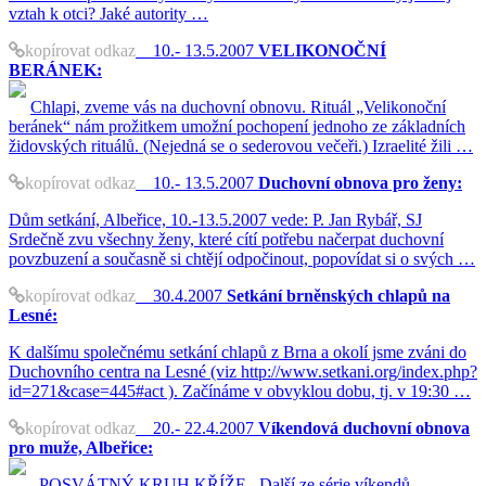
vztah k otci? Jaké autority …
kopírovat odkaz
10.- 13.5.2007
VELIKONOČNÍ
BERÁNEK:
Chlapi, zveme vás na duchovní obnovu. Rituál „Velikonoční
beránek“ nám prožitkem umožní pochopení jednoho ze základních
židovských rituálů. (Nejedná se o sederovou večeři.) Izraelité žili …
kopírovat odkaz
10.- 13.5.2007
Duchovní obnova pro ženy:
Dům setkání, Albeřice, 10.-13.5.2007 vede: P. Jan Rybář, SJ
Srdečně zvu všechny ženy, které cítí potřebu načerpat duchovní
povzbuzení a současně si chtějí odpočinout, popovídat si o svých …
kopírovat odkaz
30.4.2007
Setkání brněnských chlapů na
Lesné:
K dalšímu společnému setkání chlapů z Brna a okolí jsme zváni do
Duchovního centra na Lesné (viz http://www.setkani.org/index.php?
id=271&case=445#act ). Začínáme v obvyklou dobu, tj. v 19:30 …
kopírovat odkaz
20.- 22.4.2007
Víkendová duchovní obnova
pro muže, Albeřice:
POSVÁTNÝ KRUH KŘÍŽE Další ze série víkendů