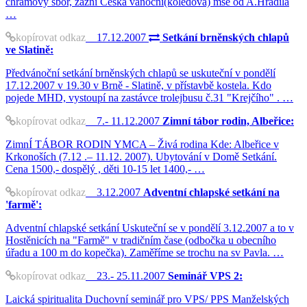
chrámový sbor, zazní Česká vánoční(koledová) mše od A.Hradila
…
kopírovat odkaz
17.12.2007
Setkání brněnských chlapů
ve Slatině:
Předvánoční setkání brněnských chlapů se uskuteční v pondělí
17.12.2007 v 19.30 v Brně - Slatině, v přístavbě kostela. Kdo
pojede MHD, vystoupí na zastávce trolejbusu č.31 "Krejčího" . …
kopírovat odkaz
7.- 11.12.2007
Zimní tábor rodin, Albeřice:
ZimnÍ TÁBOR RODIN YMCA – Živá rodina Kde: Albeřice v
Krkonoších (7.12 .– 11.12. 2007). Ubytování v Domě Setkání.
Cena 1500,- dospělý , děti 10-15 let 1400,- …
kopírovat odkaz
3.12.2007
Adventní chlapské setkání na
'farmě':
Adventní chlapské setkání Uskuteční se v pondělí 3.12.2007 a to v
Hostěnicích na "Farmě" v tradičním čase (odbočka u obecního
úřadu a 100 m do kopečka). Zaměříme se trochu na sv Pavla. …
kopírovat odkaz
23.- 25.11.2007
Seminář VPS 2:
Laická spiritualita Duchovní seminář pro VPS/ PPS Manželských