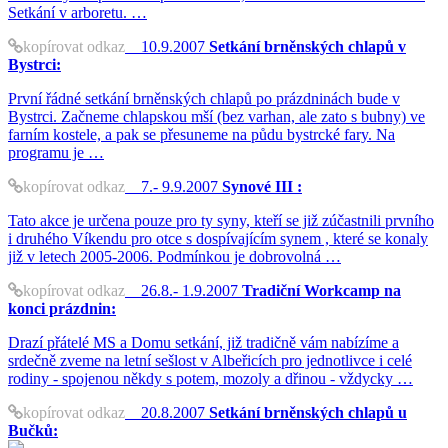
Setkání v arboretu. …
kopírovat odkaz
10.9.2007
Setkání brněnských chlapů v
Bystrci:
První řádné setkání brněnských chlapů po prázdninách bude v
Bystrci. Začneme chlapskou mší (bez varhan, ale zato s bubny) ve
farním kostele, a pak se přesuneme na půdu bystrcké fary. Na
programu je …
kopírovat odkaz
7.- 9.9.2007
Synové III :
Tato akce je určena pouze pro ty syny, kteří se již zúčastnili prvního
i druhého Víkendu pro otce s dospívajícím synem , které se konaly
již v letech 2005-2006. Podmínkou je dobrovolná …
kopírovat odkaz
26.8.- 1.9.2007
Tradiční Workcamp na
konci prázdnin:
Drazí přátelé MS a Domu setkání, již tradičně vám nabízíme a
srdečně zveme na letní sešlost v Albeřicích pro jednotlivce i celé
rodiny - spojenou někdy s potem, mozoly a dřinou - vždycky …
kopírovat odkaz
20.8.2007
Setkání brněnských chlapů u
Bučků: