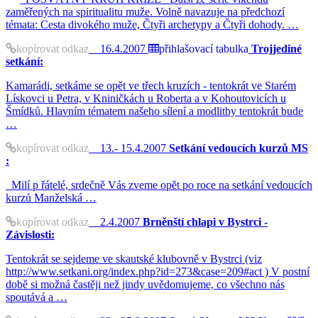
zaměřených na spiritualitu muže. Volně navazuje na předchozí
témata: Cesta divokého muže, Čtyři archetypy a Čtyři dohody. …
kopírovat odkaz
16.4.2007
přihlašovací tabulka
Trojjediné
setkání:
Kamarádi, setkáme se opět ve třech kruzích - tentokrát ve Starém
Lískovci u Petra, v Kniničkách u Roberta a v Kohoutovicích u
Šmídků. Hlavním tématem našeho sílení a modlitby tentokrát bude
…
kopírovat odkaz
13.- 15.4.2007
Setkání vedoucích kurzů MS
:
Milí p řátelé, srdečně Vás zveme opět po roce na setkání vedoucích
kurzů Manželská …
kopírovat odkaz
2.4.2007
Brněnští chlapi v Bystrci -
Závislosti:
Tentokrát se sejdeme ve skautské klubovně v Bystrci (viz
http://www.setkani.org/index.php?id=273&case=209#act ) V postní
době si možná častěji než jindy uvědomujeme, co všechno nás
spoutává a …