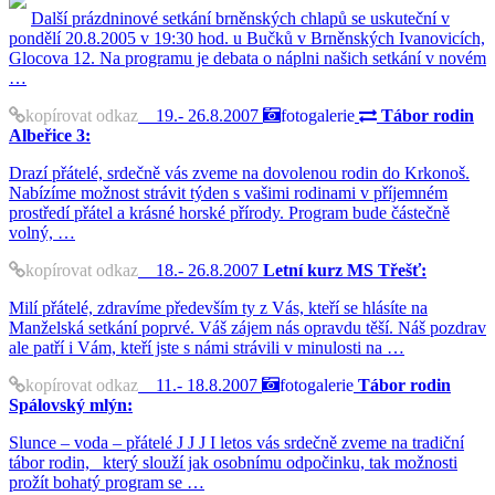
Další prázdninové setkání brněnských chlapů se uskuteční v
pondělí 20.8.2005 v 19:30 hod. u Bučků v Brněnských Ivanovicích,
Glocova 12. Na programu je debata o náplni našich setkání v novém
…
kopírovat odkaz
19.- 26.8.2007
fotogalerie
Tábor rodin
Albeřice 3:
Drazí přátelé, srdečně vás zveme na dovolenou rodin do Krkonoš.
Nabízíme možnost strávit týden s vašimi rodinami v příjemném
prostředí přátel a krásné horské přírody. Program bude částečně
volný, …
kopírovat odkaz
18.- 26.8.2007
Letní kurz MS Třešť:
Milí přátelé, zdravíme především ty z Vás, kteří se hlásíte na
Manželská setkání poprvé. Váš zájem nás opravdu těší. Náš pozdrav
ale patří i Vám, kteří jste s námi strávili v minulosti na …
kopírovat odkaz
11.- 18.8.2007
fotogalerie
Tábor rodin
Spálovský mlýn:
Slunce – voda – přátelé J J J I letos vás srdečně zveme na tradiční
tábor rodin, který slouží jak osobnímu odpočinku, tak možnosti
prožít bohatý program se …