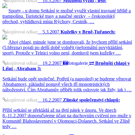
kopírovat odkaz
10.3.2007
Možnosti vyžití - léto:
Sporty - u domu Setkání je možné využít vlastní travnaté hřiště a
trampolínu. Turistické trasy a naučné stezky – českopolský
přechod, vyhlídková místa Rýchory, Cestník, …
kopírovat odkaz
5.3.2007
Kuželky v Brně-Tuřanech:
Ahoj chlapi, minule jsme se domlouvali, že bychom příští setkání
(5.března) pojali po delší době volněji (neformální povykládání,
sport). Protože v Telnici volno není, domluvil jsem kuželky …
kopírovat odkaz
19.2.2007
fotogalerie
Brněnští chlapi v
Líšni - Abraham 3:
Setkání bude opět společné. Potřetí (a naposled) se budeme věnovat
Abrahamovi, základní postavě všech tří monoteistických
náboženství. Čím Abrahamův příběh tolik oslovuje jak židy, tak i …
kopírovat odkaz
16.2.2007
Zlínské společenství chlapů:
Příští setkání se překládá až na třetí pátek v únoru. Ve dnech
8.-11.2.2007 doporučujeme účast na duchovním cvičení pro muže v
Komunitě Blahoslavenství v Olomouci-Dolanech. Setkání ve Zlíně
tedy …