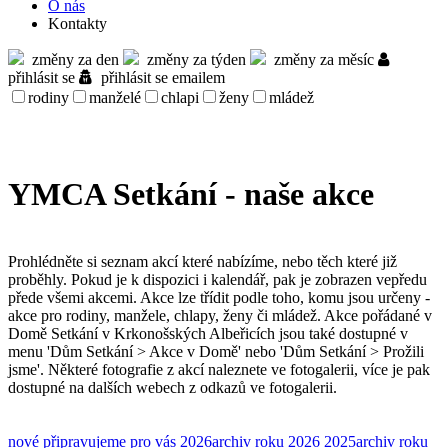
O nás
Kontakty
změny za den
změny za týden
změny za měsíc
přihlásit se
přihlásit se emailem
rodiny
manželé
chlapi
ženy
mládež
YMCA Setkání - naše akce
Prohlédněte si seznam akcí které nabízíme, nebo těch které již
proběhly. Pokud je k dispozici i kalendář, pak je zobrazen vepředu
přede všemi akcemi. Akce lze třídit podle toho, komu jsou určeny -
akce pro rodiny, manžele, chlapy, ženy či mládež. Akce pořádané v
Domě Setkání v Krkonošských Albeřicích jsou také dostupné v
menu 'Dům Setkání > Akce v Domě' nebo 'Dům Setkání > Prožili
jsme'. Některé fotografie z akcí naleznete ve fotogalerii, více je pak
dostupné na dalších webech z odkazů ve fotogalerii.
nové
připravujeme pro vás
2026
archiv roku 2026
2025
archiv roku