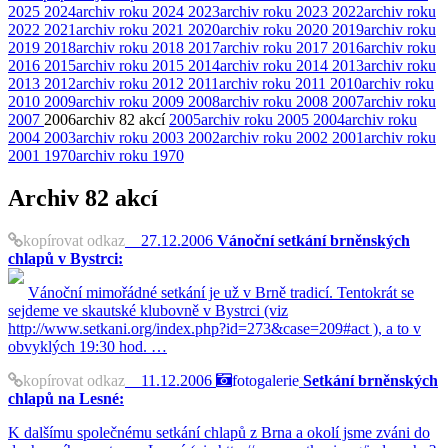
2025
2024
archiv roku 2024
2023
archiv roku 2023
2022
archiv roku
2022
2021
archiv roku 2021
2020
archiv roku 2020
2019
archiv roku
2019
2018
archiv roku 2018
2017
archiv roku 2017
2016
archiv roku
2016
2015
archiv roku 2015
2014
archiv roku 2014
2013
archiv roku
2013
2012
archiv roku 2012
2011
archiv roku 2011
2010
archiv roku
2010
2009
archiv roku 2009
2008
archiv roku 2008
2007
archiv roku
2007
2006
archiv
82 akcí
2005
archiv roku 2005
2004
archiv roku
2004
2003
archiv roku 2003
2002
archiv roku 2002
2001
archiv roku
2001
1970
archiv roku 1970
Archiv
82 akcí
kopírovat odkaz
27.12.2006
Vánoční setkání brněnských
chlapů v Bystrci:
Vánoční mimořádné setkání je už v Brně tradicí. Tentokrát se
sejdeme ve skautské klubovně v Bystrci (viz
http://www.setkani.org/index.php?id=273&case=209#act ), a to v
obvyklých 19:30 hod. …
kopírovat odkaz
11.12.2006
fotogalerie
Setkání brněnských
chlapů na Lesné:
K dalšímu společnému setkání chlapů z Brna a okolí jsme zváni do