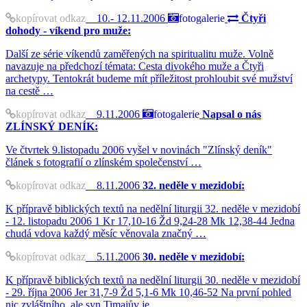
kopírovat odkaz
10.- 12.11.2006
fotogalerie
Čtyři
dohody - víkend pro muže:
Další ze série víkendů zaměřených na spiritualitu muže. Volně
navazuje na předchozí témata: Cesta divokého muže a Čtyři
archetypy. Tentokrát budeme mít příležitost prohloubit své mužství
na cestě …
kopírovat odkaz
9.11.2006
fotogalerie
Napsal o nás
ZLÍNSKÝ DENÍK:
Ve čtvrtek 9.listopadu 2006 vyšel v novinách "Zlínský deník"
článek s fotografií o zlínském společenství …
kopírovat odkaz
8.11.2006
32. neděle v mezidobí:
K přípravě biblických textů na nedělní liturgii 32. neděle v mezidobí
- 12. listopadu 2006 1 Kr 17,10-16 Žd 9,24-28 Mk 12,38-44 Jedna
chudá vdova každý měsíc věnovala značný …
kopírovat odkaz
5.11.2006
30. neděle v mezidobí:
K přípravě biblických textů na nedělní liturgii 30. neděle v mezidobí
- 29. října 2006 Jer 31,7-9 Žd 5,1-6 Mk 10,46-52 Na první pohled
nic zvláštního, ale syn Timaiův je …