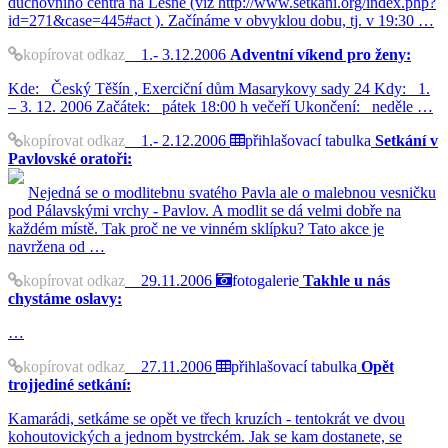
duchovního centra na Lesné (viz http://www.setkani.org/index.php?
id=271&case=445#act ). Začínáme v obvyklou dobu, tj. v 19:30 …
kopírovat odkaz
1.- 3.12.2006
Adventní víkend pro ženy:
Kde: Český Těšín , Exerciční dům Masarykovy sady 24 Kdy: 1.
– 3. 12. 2006 Začátek: pátek 18:00 h večeří Ukončení: neděle …
kopírovat odkaz
1.- 2.12.2006
přihlašovací tabulka
Setkání v
Pavlovské oratoři:
Nejedná se o modlitebnu svatého Pavla ale o malebnou vesničku
pod Pálavskými vrchy - Pavlov. A modlit se dá velmi dobře na
každém místě. Tak proč ne ve vinném sklípku? Tato akce je
navržena od …
kopírovat odkaz
29.11.2006
fotogalerie
Takhle u nás
chystáme oslavy:
…
kopírovat odkaz
27.11.2006
přihlašovací tabulka
Opět
trojjediné setkání:
Kamarádi, setkáme se opět ve třech kruzích - tentokrát ve dvou
kohoutovických a jednom bystrckém. Jak se kam dostanete, se