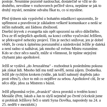
postoje. Neumíme pozorně naslouchat, dostatečně se vžít se do
druhého, nevolíme v rozhovorech pečlivě slova, neptáme se jak to
druhý myslel, nemáme odvahu říkat to, co si myslíme.
Před týdnem nás vyprávění o bohatém mladíkovi upozornilo, že
upřímnost a pravdivost je základem veškeré komunikace a nedá se
ničím nahradit, ani žádnou zbožností.
Dnešní úryvek z evangelia nás opět upozorní na něco důležitého.
Dva ze tří nejlepších apoštolů, na konci celého vyučování Ježíšem,
se překvapivě nehezky projeví. Tím je nechci snižovat, jen je dobré
vědět, že cesta k úplnému porozumění a následování Ježíše je daleká
a není radno si nalhávat, jak mnoho už svému Mistru rozumíme.
Kdo se chce něco naučit, může si všimnout, že trpíme stejnými
chybami jako apoštolové.
Ježíš se vydává „do Jeruzaléma“ - rozhodnut k poslednímu pokusu
jak získat lidi. Mnoho lidí mu totiž nevěří, nemá zájem. Dodneška.
Ježíš jde rychlým krokem (vidíte, jak kráčí nahnutý dopředu jako
proti větru?), chce to mít co nejdříve za sebou. Apoštolové cítí, že se
něco děje, jdou za Mistrem s bázní.
Ježíš připomíná svým „dvanácti“ slova proroků o tvrdém konci
Mesiáše (Petr, Jakub a Jan to slyší nejméně po čtvrté (vícekrát jsme
si probírali Ježíšovy řeči o smrti Syna člověka, naposledy na 24. a
25. neděli v mezidobí.)