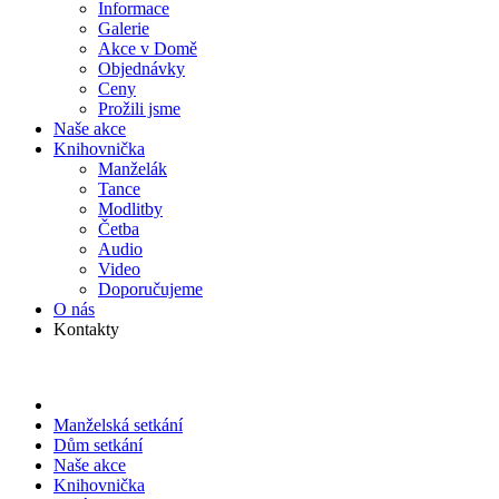
Informace
Galerie
Akce v Domě
Objed­návky
Ceny
Prožili jsme
Naše akce
Knihov­nička
Manželák
Tance
Modlitby
Četba
Audio
Video
Doporu­čujeme
O nás
Kontakty
Manželská setkání
Dům setkání
Naše akce
Knihov­nička