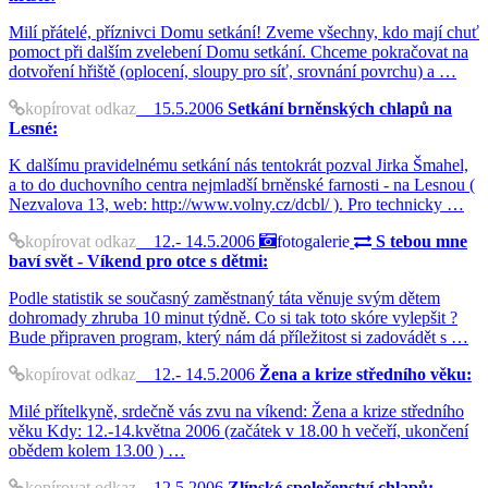
Milí přátelé, příznivci Domu setkání! Zveme všechny, kdo mají chuť
pomoct při dalším zvelebení Domu setkání. Chceme pokračovat na
dotvoření hřiště (oplocení, sloupy pro síť, srovnání povrchu) a …
kopírovat odkaz
15.5.2006
Setkání brněnských chlapů na
Lesné:
K dalšímu pravidelnému setkání nás tentokrát pozval Jirka Šmahel,
a to do duchovního centra nejmladší brněnské farnosti - na Lesnou (
Nezvalova 13, web: http://www.volny.cz/dcbl/ ). Pro technicky …
kopírovat odkaz
12.- 14.5.2006
fotogalerie
S tebou mne
baví svět - Víkend pro otce s dětmi:
Podle statistik se současný zaměstnaný táta věnuje svým dětem
dohromady zhruba 10 minut týdně. Co si tak toto skóre vylepšit ?
Bude připraven program, který nám dá příležitost si zadovádět s …
kopírovat odkaz
12.- 14.5.2006
Žena a krize středního věku:
Milé přítelkyně, srdečně vás zvu na víkend: Žena a krize středního
věku Kdy: 12.-14.května 2006 (začátek v 18.00 h večeří, ukončení
obědem kolem 13.00 ) …
kopírovat odkaz
12.5.2006
Zlínské společenství chlapů: