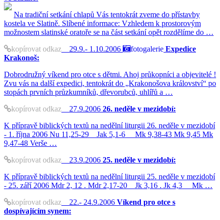
Na tradiční setkání chlapů Vás tentokrát zveme do přístavby
kostela ve Slatině. Slíbené informace: Vzhledem k prostorovým
možnostem slatinské oratoře se na část setkání opět rozdělíme do …
kopírovat odkaz
29.9.- 1.10.2006
fotogalerie
Expedice
Krakonoš:
Dobrodružný víkend pro otce s dětmi. Ahoj průkopníci a objevitelé !
Zvu vás na další expedici, tentokrát do „Krakonošova království“ po
stopách prvních průzkumníků, dřevorubců, uhlířů a …
kopírovat odkaz
27.9.2006
26. neděle v mezidobí:
K přípravě biblických textů na nedělní liturgii 26. neděle v mezidobí
- 1. října 2006 Nu 11,25-29 Jak 5,1-6 Mk 9,38-43 Mk 9,45 Mk
9,47-48 Verše …
kopírovat odkaz
23.9.2006
25. neděle v mezidobí:
K přípravě biblických textů na nedělní liturgii 25. neděle v mezidobí
- 25. září 2006 Mdr 2, 12 . Mdr 2,17-20 Jk 3,16 . Jk 4,3 Mk …
kopírovat odkaz
22.- 24.9.2006
Víkend pro otce s
dospívajícím synem: