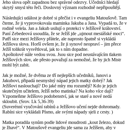
Jeho slova opět zapadnou bez správné odezvy. Učedníci hledají
skrytý smysl této řeči. Doslovný význam rozhodně nepřipouštějí.
Následujíci událost je dobré si přečíst i v evangeliu Matoušově. Tam
čteme, že ji vyprovokovala maminka Jakuba a Jana. Vypadá to, že v
rodině velela. Jan a Jakub usilují o protekci v Ježíšově království.
Paní Zebedeová usoudila, že se Ježíš jde „ujmout mesiášské moci“.
Patří sice mezi Ježíšovy přátele, ale naprosto špatně si vykládá
Ježíšova slova. Horší ovšem je, že ji synové neopraví – jim přece
Ježíš tolikrát vysvětloval, jak to s ním dopadne.
Apoštolové stále vedou svou. Jsou sice pod neustávajícím tlakem
Ježíšových slov, ale přesto považují za nemožné, že by jich Mistr
mohl být zabit.
Jak je možné, že dvěma ze tří nejlepších učedníků, Janovi a
Jakubovi, připadá nesmyslný nápad jejich matky dobrý? Jak
Ježíšovi naslouchají? Do jaké míry mu rozumějí? Kdo je jejich
skutečným učitelem, Ježíš nebo matinka? Na koho více dají?
Vzpomeňme Ježíšovo podobenství, jak se staré a nové nedá
skloubit. (Srov. Lk 5,36-39)
(Suverénní vyučování rabínů a Ježíšovo učení nejde dohromady.
Rabíni sice vykládali Písmo, ale svými nápady sjeli z cesty. )
Matka poradila synům podle lidové moudrosti „kout železo, dokud
je žhavé“. V Matoušově evangeliu jde sama za Ježíšem, aby v