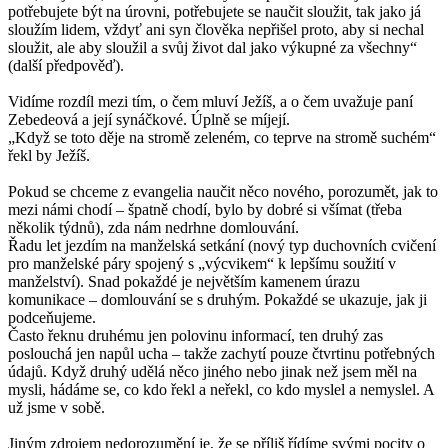
potřebujete být na úrovni, potřebujete se naučit sloužit, tak jako já
sloužím lidem, vždyť ani syn člověka nepřišel proto, aby si nechal
sloužit, ale aby sloužil a svůj život dal jako výkupné za všechny“
(další předpověď).
Vidíme rozdíl mezi tím, o čem mluví Ježíš, a o čem uvažuje paní
Zebedeová a její synáčkové. Úplně se míjejí.
„Když se toto děje na stromě zeleném, co teprve na stromě suchém“
řekl by Ježíš.
Pokud se chceme z evangelia naučit něco nového, porozumět, jak to
mezi námi chodí – špatně chodí, bylo by dobré si všímat (třeba
několik týdnů), zda nám nedrhne domlouvání.
Řadu let jezdím na manželská setkání (nový typ duchovních cvičení
pro manželské páry spojený s „výcvikem“ k lepšímu soužití v
manželství). Snad pokaždé je největším kamenem úrazu
komunikace – domlouvání se s druhým. Pokaždé se ukazuje, jak ji
podceňujeme.
Často řeknu druhému jen polovinu informací, ten druhý zas
poslouchá jen napůl ucha – takže zachytí pouze čtvrtinu potřebných
údajů. Když druhý udělá něco jiného nebo jinak než jsem měl na
mysli, hádáme se, co kdo řekl a neřekl, co kdo myslel a nemyslel. A
už jsme v sobě.
Jiným zdrojem nedorozumění je, že se příliš řídíme svými pocity o