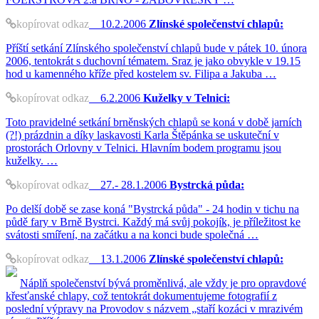
kopírovat odkaz
10.2.2006
Zlínské společenství chlapů:
Příští setkání Zlínského společenství chlapů bude v pátek 10. února
2006, tentokrát s duchovní tématem. Sraz je jako obvykle v 19.15
hod u kamenného kříže před kostelem sv. Filipa a Jakuba …
kopírovat odkaz
6.2.2006
Kuželky v Telnici:
Toto pravidelné setkání brněnských chlapů se koná v době jarních
(?!) prázdnin a díky laskavosti Karla Štěpánka se uskuteční v
prostorách Orlovny v Telnici. Hlavním bodem programu jsou
kuželky. …
kopírovat odkaz
27.- 28.1.2006
Bystrcká půda:
Po delší době se zase koná "Bystrcká půda" - 24 hodin v tichu na
půdě fary v Brně Bystrci. Každý má svůj pokojík, je příležitost ke
svátosti smíření, na začátku a na konci bude společná …
kopírovat odkaz
13.1.2006
Zlínské společenství chlapů:
Náplň společenství bývá proměnlivá, ale vždy je pro opravdové
křesťanské chlapy, což tentokrát dokumentujeme fotografií z
poslední výpravy na Provodov s názvem „staří kozáci v mrazivém