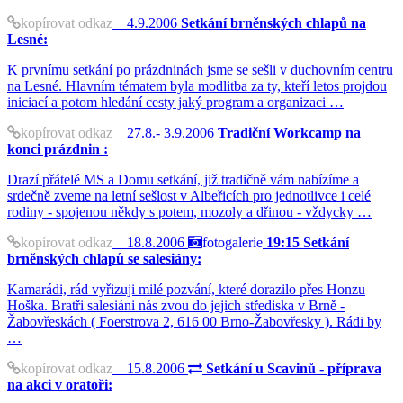
kopírovat odkaz
4.9.2006
Setkání brněnských chlapů na
Lesné:
K prvnímu setkání po prázdninách jsme se sešli v duchovním centru
na Lesné. Hlavním tématem byla modlitba za ty, kteří letos projdou
iniciací a potom hledání cesty jaký program a organizaci …
kopírovat odkaz
27.8.- 3.9.2006
Tradiční Workcamp na
konci prázdnin :
Drazí přátelé MS a Domu setkání, již tradičně vám nabízíme a
srdečně zveme na letní sešlost v Albeřicích pro jednotlivce i celé
rodiny - spojenou někdy s potem, mozoly a dřinou - vždycky …
kopírovat odkaz
18.8.2006
fotogalerie
19:15 Setkání
brněnských chlapů se salesiány:
Kamarádi, rád vyřizuji milé pozvání, které dorazilo přes Honzu
Hoška. Bratři salesiáni nás zvou do jejich střediska v Brně -
Žabovřeskách ( Foerstrova 2, 616 00 Brno-Žabovřesky ). Rádi by
…
kopírovat odkaz
15.8.2006
Setkání u Scavinů - příprava
na akci v oratoři: