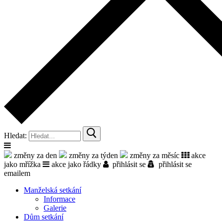
Hledat:
změny za den
změny za týden
změny za měsíc
akce
jako mřížka
akce jako řádky
přihlásit se
přihlásit se
emailem
Manželská setkání
Informace
Galerie
Dům setkání