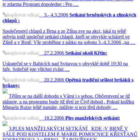
je zdarma Program dopoledne : Pro …
kopírovat odkaz
3.- 4.3.2006
Setkání brněnských a zlínských
chlapů :
Společenství chlapů z Brna a ze Zlína zve na akci, jaká tu ještě
nebyla totiž společné setkání chlapů, kteří se obvykle scházejí ve
Zlíně a v Brně. Vše proběhne z pátku na sobotu 3.-4.3.2006 „na …
kopírovat odkaz
27.2.2006
Setkání okolí Křtin:
Uskuteční se v Babicích nad Svitavou v obvyklé době 19:30 na
faře. Srdečně jste všichni zváni …
kopírovat odkaz
20.2.2006
Opětná tradiční sešlost brňáků s
brňany:
Těším se na další dohodu s Vámi i s sebou. Občerstvení se již
plánuje, a na programu bude již třetí ze Čtyř dohod . Pokud knížku
Miguela Ruize ještě namáte, můžete si text třetí dohody …
kopírovat odkaz
18.2.2006
Ples manželských setkání:
3.PLES MANŽELSKÝCH SETKÁNÍ KDE :V BRNĚ V
SÁLE POD KOSTELEM P. MARIE POMOCNICE KŘESŤANŮ
FOERSTROVA 2.a BRNO - ŽABOVŘESKY …