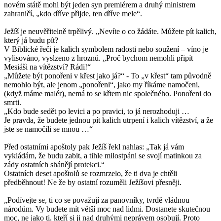
novém státě mohl být jeden syn premiérem a druhý ministrem
zahraničí, „kdo dříve přijde, ten dříve mele“.
Ježíš je neuvěřitelně trpělivý. „Nevíte o co žádáte. Můžete pít kalich,
který já budu pít?
V Biblické řeči je kalich symbolem radosti nebo soužení – víno je
vylisováno, vyslzeno z hroznů. „Proč bychom nemohli připít
Mesiáši na vítězství? Rádi!“
„Můžete být ponořeni v křest jako já?“ - To „v křest“ tam původně
nemohlo být, ale jenom „ponořeni“, jako my říkáme namočeni,
(když máme malér), nemá to se křtem nic společného. Ponořeni do
smrti.
„Kdo bude sedět po levici a po pravici, to já nerozhoduji …
Je pravda, že budete jednou pít kalich utrpení i kalich vítězství, a že
jste se namočili se mnou …“
Před ostatními apoštoly pak Ježíš řekl nahlas: „Tak já vám
vykládám, že budu zabit, a tihle milostpáni se svojí matinkou za
zády ostatních shánějí protekci.“
Ostatních deset apoštolů se rozmrzelo, že ti dva je chtěli
předběhnout! Ne že by ostatní rozuměli Ježíšovi přesněji.
„Podívejte se, ti co se považují za panovníky, tvrdě vládnou
národům. Vy budete mít větší moc nad lidmi. Dostanete skutečnou
moc, ne jako ti, kteří si ji nad druhými neprávem osobují. Proto