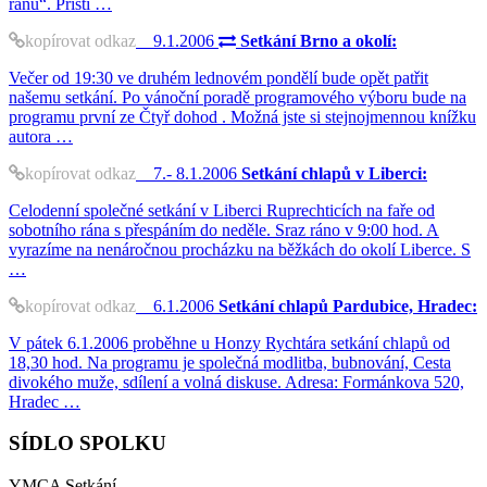
ránu“. Příští …
kopírovat odkaz
9.1.2006
Setkání Brno a okolí:
Večer od 19:30 ve druhém lednovém pondělí bude opět patřit
našemu setkání. Po vánoční poradě programového výboru bude na
programu první ze Čtyř dohod . Možná jste si stejnojmennou knížku
autora …
kopírovat odkaz
7.- 8.1.2006
Setkání chlapů v Liberci:
Celodenní společné setkání v Liberci Ruprechticích na faře od
sobotního rána s přespáním do neděle. Sraz ráno v 9:00 hod. A
vyrazíme na nenáročnou procházku na běžkách do okolí Liberce. S
…
kopírovat odkaz
6.1.2006
Setkání chlapů Pardubice, Hradec:
V pátek 6.1.2006 proběhne u Honzy Rychtára setkání chlapů od
18,30 hod. Na programu je společná modlitba, bubnování, Cesta
divokého muže, sdílení a volná diskuse. Adresa: Formánkova 520,
Hradec …
SÍDLO SPOLKU
YMCA Setkání