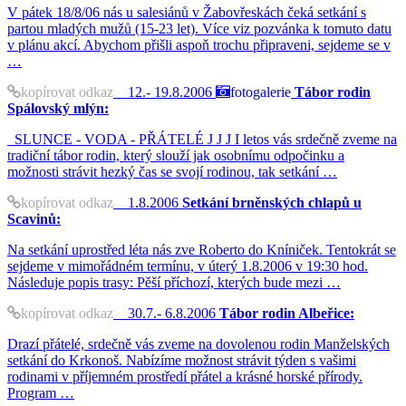
V pátek 18/8/06 nás u salesiánů v Žabovřeskách čeká setkání s
partou mladých mužů (15-23 let). Více viz pozvánka k tomuto datu
v plánu akcí. Abychom přišli aspoň trochu připraveni, sejdeme se v
…
kopírovat odkaz
12.- 19.8.2006
fotogalerie
Tábor rodin
Spálovský mlýn:
SLUNCE - VODA - PŘÁTELÉ J J J I letos vás srdečně zveme na
tradiční tábor rodin, který slouží jak osobnímu odpočinku a
možnosti strávit hezký čas se svojí rodinou, tak setkání …
kopírovat odkaz
1.8.2006
Setkání brněnských chlapů u
Scavinů:
Na setkání uprostřed léta nás zve Roberto do Kníniček. Tentokrát se
sejdeme v mimořádném termínu, v úterý 1.8.2006 v 19:30 hod.
Následuje popis trasy: Pěší příchozí, kterých bude mezi …
kopírovat odkaz
30.7.- 6.8.2006
Tábor rodin Albeřice:
Drazí přátelé, srdečně vás zveme na dovolenou rodin Manželských
setkání do Krkonoš. Nabízíme možnost strávit týden s vašimi
rodinami v příjemném prostředí přátel a krásné horské přírody.
Program …