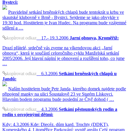
Bystrci:
Pravidelné setkání brněnských chlapů bude tentokrát u krbu ve
skautské klubovně v Brně - Bystrci. Sejdeme se jako obvykle v
19:30 hod. Hostitelem je Ivan Hudec. Na programu bude vzájemné
sdílení a …
kopírovat odkaz
17.- 19.3.2006
Jarní obnova, Kroměříž:
Drazí přátelé, srdečně vás zveme na víkendovou akci „Jarní
obnova“, která je součástí celoročního cyklu Manželská setkání
2005/2006. Její hlavní náplní je obnovení a rozšíření toho, co jsme
…
kopírovat odkaz
6.3.2006
Setkání brněnských chlapů u
Jandů:
Naším hostitelem bude Petr Janda, kterého domek najdete podle
připojené mapky na ulici Šoustalově 23 ve Starém Lískovci.
Hlavním bodem programu bude poslední ze Čtyř dohod ( …
kopírovat odkaz
4.3.2006
Setkání pěstounských rodin a
rodin s osvojenými dětmi:
Kdy: 4.3.2006 Kde: Diecéz. dům kard. Trochty (DDKT),
Komenského 4, Litoměřice Parkování: uvnitř areálu Celý program