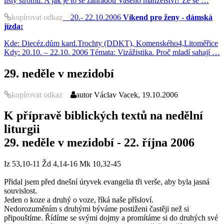
listy stromů. A jak je to se zahradou Vašeho manželství? Že se …
kopírovat odkaz
20.- 22.10.2006
Víkend pro ženy - dámská
jízda:
Kde: Diecéz.dům kard.Trochty (DDKT), Komenského4,Litoměřice
Kdy: 20.10. – 22.10. 2006 Témata: Vizážistika. Proč mladí sahají …
29. neděle v mezidobí
kopírovat odkaz
autor
Václav Vacek, 19.10.2006
K přípravě biblických textů na nedělní
liturgii
29. neděle v mezidobí - 22. října 2006
Iz 53,10-11 Žd 4,14-16 Mk 10,32-45
Přidal jsem před dnešní úryvek evangelia tři verše, aby byla jasná
souvislost.
Jeden o koze a druhý o voze, říká naše přísloví.
Nedorozuměním s druhými býváme postiženi častěji než si
připouštíme. Řídíme se svými dojmy a promítáme si do druhých své