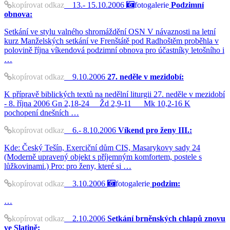
kopírovat odkaz
13.- 15.10.2006
fotogalerie
Podzimní
obnova:
Setkání ve stylu valného shromáždění OSN V návaznosti na letní
kurz Manželských setkání ve Frenštátě pod Radhoštěm proběhla v
polovině října víkendová podzimní obnova pro účastníky letošního i
…
kopírovat odkaz
9.10.2006
27. neděle v mezidobí:
K přípravě biblických textů na nedělní liturgii 27. neděle v mezidobí
- 8. října 2006 Gn 2,18-24 Žd 2,9-11 Mk 10,2-16 K
pochopení dnešních …
kopírovat odkaz
6.- 8.10.2006
Víkend pro ženy III.:
Kde: Český Tešín, Exerciční dům CIS, Masarykovy sady 24
(Moderně upravený objekt s příjemným komfortem, postele s
lůžkovinami.) Pro: pro ženy, které si …
kopírovat odkaz
3.10.2006
fotogalerie
podzim:
…
kopírovat odkaz
2.10.2006
Setkání brněnských chlapů znovu
ve Slatině: