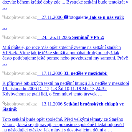
dozvíte během krátké doby zde ... Bystrcké setkání bude tentokrát v
…
kopírovat odkaz
27.11.2006
fotogalerie
Jak se u nás vaří:
…
kopírovat odkaz
24.- 26.11.2006
Seminář VPS 2:
Milí přátelé, po roce Vás opět srdečně zveme na setkání starších
VPS-ek. Víme jak je těžké sloužit a pomáhat druhým, když tak
často potřebujeme ještě pomoc nebo povzbuzení my samotní. Právě
…
kopírovat odkaz
17.11.2006
33. neděle v mezidobí:
K přípravě biblických textů na nedělní liturgii 33. neděle v mezidobí
19. listopadu 2006 Da 12,1-3 Žd 10,11-18 Mk 13,24-32
Kdybychom se ptali lidí, o čem mluví tento úryvek …
kopírovat odkaz
13.11.2006
Setkání brněnských chlapů ve
Slatině:
Toto setkání bude opět společné. Před velkými tématy ze Starého
zákona, která se připravují, se pokusíme společně hledat odpověď
na následující otázky: Jak mluvit s dospívajícími dětmi a …