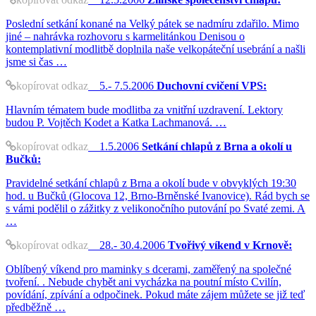
Poslední setkání konané na Velký pátek se nadmíru zdařilo. Mimo
jiné – nahrávka rozhovoru s karmelitánkou Denisou o
kontemplativní modlitbě doplnila naše velkopáteční usebrání a našli
jsme si čas …
kopírovat odkaz
5.- 7.5.2006
Duchovní cvičení VPS:
Hlavním tématem bude modlitba za vnitřní uzdravení. Lektory
budou P. Vojtěch Kodet a Katka Lachmanová. …
kopírovat odkaz
1.5.2006
Setkání chlapů z Brna a okolí u
Bučků:
Pravidelné setkání chlapů z Brna a okolí bude v obvyklých 19:30
hod. u Bučků (Glocova 12, Brno-Brněnské Ivanovice). Rád bych se
s vámi podělil o zážitky z velikonočního putování po Svaté zemi. A
…
kopírovat odkaz
28.- 30.4.2006
Tvořivý víkend v Krnově:
Oblíbený víkend pro maminky s dcerami, zaměřený na společné
tvoření. . Nebude chybět ani vycházka na poutní místo Cvilín,
povídání, zpívání a odpočinek. Pokud máte zájem můžete se již teď
předběžně …