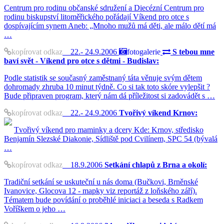
Centrum pro rodinu občanské sdružení a Diecézní Centrum pro
rodinu biskupství litoměřického pořádají Víkend pro otce s
dospívajícím synem Aneb: „Mnoho mužů má děti, ale málo dětí má
…
kopírovat odkaz
22.- 24.9.2006
fotogalerie
S tebou mne
baví svět - Víkend pro otce s dětmi - Budislav:
Podle statistik se současný zaměstnaný táta věnuje svým dětem
dohromady zhruba 10 minut týdně. Co si tak toto skóre vylepšit ?
Bude připraven program, který nám dá příležitost si zadovádět s …
kopírovat odkaz
22.- 24.9.2006
Tvořivý víkend Krnov:
Tvořivý víkend pro maminky a dcery Kde: Krnov, středisko
Benjamín Slezské Diakonie, Sídliště pod Cvilínem, SPC 54 (bývalá
…
kopírovat odkaz
18.9.2006
Setkání chlapů z Brna a okolí:
Tradiční setkání se uskuteční u nás doma (Bučkovi, Brněnské
Ivanovice, Glocova 12 - mapky viz reportáž z loňského září).
Tématem bude povídání o proběhlé iniciaci a beseda s Radkem
Voříškem o jeho …