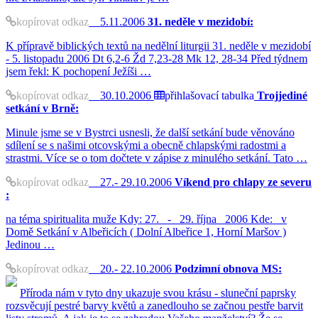
kopírovat odkaz
5.11.2006
31. neděle v mezidobí:
K přípravě biblických textů na nedělní liturgii 31. neděle v mezidobí
- 5. listopadu 2006 Dt 6,2-6 Žd 7,23-28 Mk 12, 28-34 Před týdnem
jsem řekl: K pochopení Ježíši …
kopírovat odkaz
30.10.2006
přihlašovací tabulka
Trojjediné
setkání v Brně:
Minule jsme se v Bystrci usnesli, že další setkání bude věnováno
sdílení se s našimi otcovskými a obecně chlapskými radostmi a
strastmi. Více se o tom dočtete v zápise z minulého setkání. Tato …
kopírovat odkaz
27.- 29.10.2006
Víkend pro chlapy ze severu
:
na téma spiritualita muže Kdy: 27. - 29. října 2006 Kde: v
Domě Setkání v Albeřicích ( Dolní Albeřice 1, Horní Maršov )
Jedinou …
kopírovat odkaz
20.- 22.10.2006
Podzimní obnova MS:
Příroda nám v tyto dny ukazuje svou krásu - sluneční paprsky
rozsvěcují pestré barvy květů a zanedlouho se začnou pestře barvit