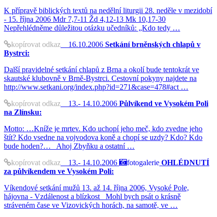
K přípravě biblických textů na nedělní liturgii 28. neděle v mezidobí
- 15. října 2006 Mdr 7,7-11 Žd 4,12-13 Mk 10,17-30
Nepřehlédněme důležitou otázku učedníků: „Kdo tedy …
kopírovat odkaz
16.10.2006
Setkání brněnských chlapů v
Bystrci:
Další pravidelné setkání chlapů z Brna a okolí bude tentokrát ve
skautské klubovně v Brně-Bystrci. Cestovní pokyny najdete na
http://www.setkani.org/index.php?id=271&case=478#act …
kopírovat odkaz
13.- 14.10.2006
Půlvíkend ve Vysokém Poli
na Zlínsku:
Motto: …Kníže je mrtev. Kdo uchopí jeho meč, kdo zvedne jeho
štít? Kdo vsedne na vojvodova koně a chopí se uzdy? Kdo? Kdo
bude hoden?… Ahoj Zbyňku a ostatní …
kopírovat odkaz
13.- 14.10.2006
fotogalerie
OHLÉDNUTÍ
za půlvíkendem ve Vysokém Poli:
Víkendové setkání mužů 13. až 14. října 2006, Vysoké Pole,
hájovna - Vzdálenost a blízkost Mohl bych psát o krásně
stráveném čase ve Vizovických horách, na samotě, ve …