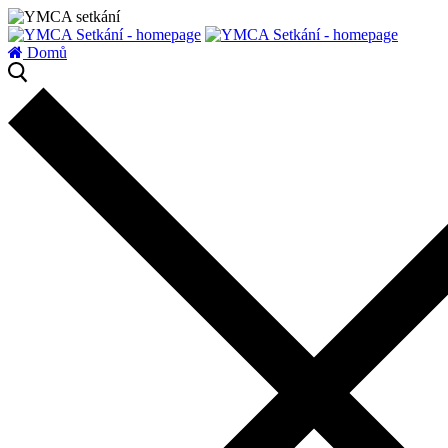
zatížení serveru
Domů