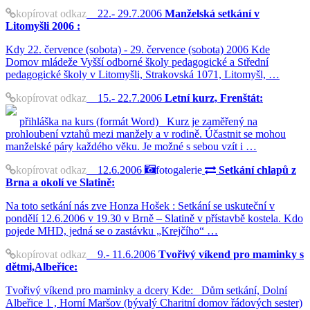
kopírovat odkaz
22.- 29.7.2006
Manželská setkání v
Litomyšli 2006 :
Kdy 22. července (sobota) - 29. července (sobota) 2006 Kde
Domov mládeže Vyšší odborné školy pedagogické a Střední
pedagogické školy v Litomyšli, Strakovská 1071, Litomyšl, …
kopírovat odkaz
15.- 22.7.2006
Letní kurz, Frenštát:
přihláška na kurs (formát Word) Kurz je zaměřený na
prohloubení vztahů mezi manžely a v rodině. Účastnit se mohou
manželské páry každého věku. Je možné s sebou vzít i …
kopírovat odkaz
12.6.2006
fotogalerie
Setkání chlapů z
Brna a okolí ve Slatině:
Na toto setkání nás zve Honza Hošek : Setkání se uskuteční v
pondělí 12.6.2006 v 19.30 v Brně – Slatině v přístavbě kostela. Kdo
pojede MHD, jedná se o zastávku „Krejčího“ …
kopírovat odkaz
9.- 11.6.2006
Tvořivý víkend pro maminky s
dětmi,Albeřice:
Tvořivý víkend pro maminky a dcery Kde: Dům setkání, Dolní
Albeřice 1 , Horní Maršov (bývalý Charitní domov řádových sester)