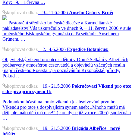
Kdy: 9.-11.června …
kopírovat odkaz
9.- 11.6.2006
Anselm Grün v Brně:
Pastorační středisko brněnské diecéze a Karmelitánské
nakladatelství Vás uskutečnilo ve dnech 9. – 11. června 2006 v aule
brněnského Biskupského gymnázia další setkání s Anselmem
Grünem, …
kopírovat odkaz
2.- 4.6.2006
Expedice Botanicus:
Objevitelský víkend pro otce s dětmi v Domě Setkání v Albeřicích
podbarvený atmosférou cestovatelů a objevitelů vzácných rostlin
(např.i českého Roessla...) a poznáváním Krkonošské přírody.
Pokud …
kopírovat odkaz
19.- 21.5.2006
Pokračovací Víkend pro otce
s dospívajícím synem II:
Podmínkou účasti na tomto víkendu je absolvování prvního
Víkendu pro otce s dospívajícím synem aneb: „Mnoho mužů má
děti, ale málo dětí má otce!“ ( konaly se již v roce 2005), společná a
…
kopírovat odkaz
19.- 21.5.2006
Brigáda Albeřice - nové
hřiště: