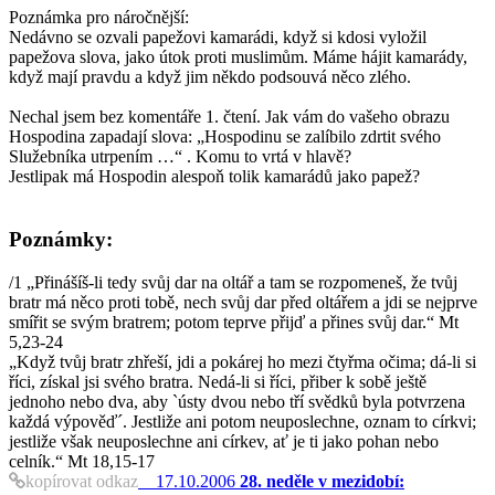
Poznámka pro náročnější:
Nedávno se ozvali papežovi kamarádi, když si kdosi vyložil
papežova slova, jako útok proti muslimům. Máme hájit kamarády,
když mají pravdu a když jim někdo podsouvá něco zlého.
Nechal jsem bez komentáře 1. čtení. Jak vám do vašeho obrazu
Hospodina zapadají slova: „Hospodinu se zalíbilo zdrtit svého
Služebníka utrpením …“ . Komu to vrtá v hlavě?
Jestlipak má Hospodin alespoň tolik kamarádů jako papež?
Poznámky:
/1 „Přinášíš-li tedy svůj dar na oltář a tam se rozpomeneš, že tvůj
bratr má něco proti tobě, nech svůj dar před oltářem a jdi se nejprve
smířit se svým bratrem; potom teprve přijď a přines svůj dar.“ Mt
5,23-24
„Když tvůj bratr zhřeší, jdi a pokárej ho mezi čtyřma očima; dá-li si
říci, získal jsi svého bratra. Nedá-li si říci, přiber k sobě ještě
jednoho nebo dva, aby `ústy dvou nebo tří svědků byla potvrzena
každá výpověď´. Jestliže ani potom neuposlechne, oznam to církvi;
jestliže však neuposlechne ani církev, ať je ti jako pohan nebo
celník.“ Mt 18,15-17
kopírovat odkaz
17.10.2006
28. neděle v mezidobí: