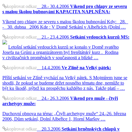
kopírovat odkaz
28.- 30.4.2006
Víkend pro chlapy ze severu
s malou školou bubnování KAPACITA NAPLNĚNA:
Víkend pro chlapy ze severu s malou školou bubnování Kdy: 28.
- 30. dubna 2006 Kde : V Domě Setkání v Albeřicích (Dolní …
kopírovat odkaz
21.- 23.4.2006
Setkání vedoucích kurzů MS:
Letošní setkání vedoucích kurzů se konalo v Domě svatého
Josefa na Grúni a organizátorem byl frenštátský kurz . Rodina
v civilizačních proměnách v současnosti a blízké …
kopírovat odkaz
14.4.2006
Ve Zlíně na Velký pátek:
Příští setkání ve Zlíně vychází na Velký pátek. S Mojmírem jsme se
shodli, že pokud se budeme držet nosného tématu dne, nemůže to
být ku škodě, nýbrž ku prospěchu každého z nás. Takže platí – …
kopírovat odkaz
24.- 26.3.2006
Víkend pro muže - čtyři
archetypy muže:
Duchovní obnova na téma: „Čtyři archetypy muže“ 24.-26. března
2006, Dům setkání, Dolní Albeřice 1, Horní Maršov …
kopírovat odkaz
20.3.2006
Setkání brněnských chlapů v