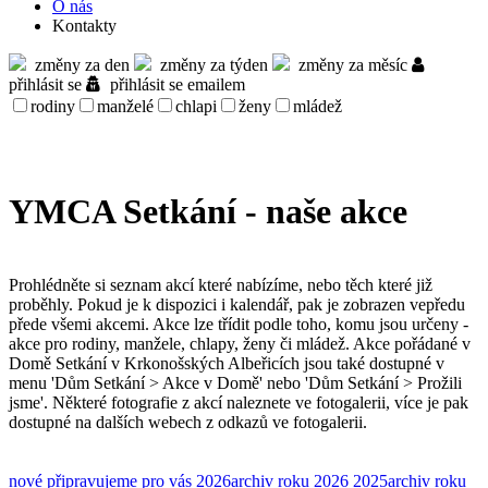
O nás
Kontakty
změny za den
změny za týden
změny za měsíc
přihlásit se
přihlásit se emailem
rodiny
manželé
chlapi
ženy
mládež
YMCA Setkání - naše akce
Prohlédněte si seznam akcí které nabízíme, nebo těch které již
proběhly. Pokud je k dispozici i kalendář, pak je zobrazen vepředu
přede všemi akcemi. Akce lze třídit podle toho, komu jsou určeny -
akce pro rodiny, manžele, chlapy, ženy či mládež. Akce pořádané v
Domě Setkání v Krkonošských Albeřicích jsou také dostupné v
menu 'Dům Setkání > Akce v Domě' nebo 'Dům Setkání > Prožili
jsme'. Některé fotografie z akcí naleznete ve fotogalerii, více je pak
dostupné na dalších webech z odkazů ve fotogalerii.
nové
připravujeme pro vás
2026
archiv roku 2026
2025
archiv roku