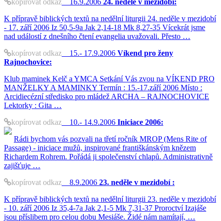
kopírovat odkaz
16.9.2006
24. neděle v mezidobí:
K přípravě biblických textů na nedělní liturgii 24. neděle v mezidobí
- 17. září 2006 Iz 50,5-9a Jak 2,14-18 Mk 8,27-35 Vícekrát jsme
nad událostí z dnešního čtení evangelia uvažovali. Přesto …
kopírovat odkaz
15.- 17.9.2006
Víkend pro ženy
Rajnochovice:
Klub maminek Kelč a YMCA Setkání Vás zvou na VÍKEND PRO
MANŽELKY A MAMINKY Termín : 15.-17.září 2006 Místo :
Arcidiecézní středisko pro mládež ARCHA – RAJNOCHOVICE
Lektorky : Gita …
kopírovat odkaz
10.- 14.9.2006
Iniciace 2006:
Rádi bychom vás pozvali na třetí ročník MROP (Mens Rite of
Passage) - iniciace mužů, inspirované františkánským knězem
Richardem Rohrem. Pořádá ji společenství chlapů. Administrativně
zajišťuje …
kopírovat odkaz
8.9.2006
23. neděle v mezidobí :
K přípravě biblických textů na nedělní liturgii 23. neděle v mezidobí
- 10. září 2006 Iz 35,4-7a Jak 2,1-5 Mk 7,31-37 Proroctví Izajáše
jsou příslibem pro celou dobu Mesiáše. Židé nám namítají, …