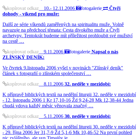
kopírovat odkaz
10.- 12.11.2006
fotogalerie
Čtyři
dohody - víkend pro muže:
Další ze série víkendů zaměřených na spiritualitu muže. Volně
navazuje na předchozí témata: Cesta divokého muže a Čtyři
archetypy. Tentokrát budeme mít příležitost prohloubit své mužství
na cestě …
kopírovat odkaz
9.11.2006
fotogalerie
Napsal o nás
ZLÍNSKÝ DENÍK:
Ve čtvrtek 9.listopadu 2006 vyšel v novinách "Zlínský deník"
článek s fotografií o zlínském společenství …
kopírovat odkaz
8.11.2006
32. neděle v mezidobí:
K přípravě biblických textů na nedělní liturgii 32. neděle v mezidobí
- 12. listopadu 2006 1 Kr 17,10-16 Žd 9,24-28 Mk 12,38-44 Jedna
chudá vdova každý měsíc věnovala značný …
kopírovat odkaz
5.11.2006
30. neděle v mezidobí:
K přípravě biblických textů na nedělní liturgii 30. neděle v mezidobí
- 29. října 2006 Jer 31,7-9 Žd 5,1-6 Mk 10,46-52 Na první pohled
nic zvláštního, ale syn Timaiův je …