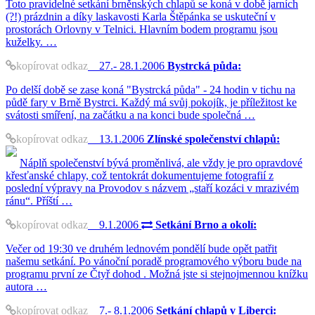
Toto pravidelné setkání brněnských chlapů se koná v době jarních
(?!) prázdnin a díky laskavosti Karla Štěpánka se uskuteční v
prostorách Orlovny v Telnici. Hlavním bodem programu jsou
kuželky. …
kopírovat odkaz
27.- 28.1.2006
Bystrcká půda:
Po delší době se zase koná "Bystrcká půda" - 24 hodin v tichu na
půdě fary v Brně Bystrci. Každý má svůj pokojík, je příležitost ke
svátosti smíření, na začátku a na konci bude společná …
kopírovat odkaz
13.1.2006
Zlínské společenství chlapů:
Náplň společenství bývá proměnlivá, ale vždy je pro opravdové
křesťanské chlapy, což tentokrát dokumentujeme fotografií z
poslední výpravy na Provodov s názvem „staří kozáci v mrazivém
ránu“. Příští …
kopírovat odkaz
9.1.2006
Setkání Brno a okolí:
Večer od 19:30 ve druhém lednovém pondělí bude opět patřit
našemu setkání. Po vánoční poradě programového výboru bude na
programu první ze Čtyř dohod . Možná jste si stejnojmennou knížku
autora …
kopírovat odkaz
7.- 8.1.2006
Setkání chlapů v Liberci: