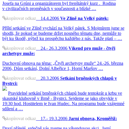
Josefa na Grúni a organizátorem byl frenštátský kurz . Rodina
v civilizačních proměnách v současnosti a blízké …
kopírovat odkaz
14.4.2006
Ve Zlíně na Velký pátek:
Příští setkání ve Zlíně vychází na Velký pátek. S Mojmírem jsme se
shodli, že pokud se budeme držet nosného tématu dne, nemůže to
být ku škodě, nýbrž ku prospěchu každého z nás. Takže platí – …
kopírovat odkaz
24.- 26.3.2006
Víkend pro muže - čtyři
archetypy muže:
Duchovní obnova na téma: „Čtyři archetypy muže“ 24.-26. března
2006, Dům setkání, Dolní Albeřice 1, Horní Maršov …
kopírovat odkaz
20.3.2006
Setkání brněnských chlapů v
Bystrci:
Pravidelné setkání brněnských chlapů bude tentokrát u krbu ve
skautské klubovně v Brně - Bystrci. Sejdeme se jako obvykle v
19:30 hod. Hostitelem je Ivan Hudec. Na programu bude vzájemné
sdílení a …
kopírovat odkaz
17.- 19.3.2006
Jarní obnova, Kroměříž:
Drazí přátelé, srdečně vás zveme na víkendovou akci „Jarní