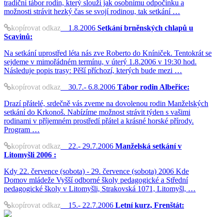
tradiční tábor rodin, který slouží jak osobnímu odpočinku a
možnosti strávit hezký čas se svojí rodinou, tak setkání …
kopírovat odkaz
1.8.2006
Setkání brněnských chlapů u
Scavinů:
Na setkání uprostřed léta nás zve Roberto do Kníniček. Tentokrát se
sejdeme v mimořádném termínu, v úterý 1.8.2006 v 19:30 hod.
Následuje popis trasy: Pěší příchozí, kterých bude mezi …
kopírovat odkaz
30.7.- 6.8.2006
Tábor rodin Albeřice:
Drazí přátelé, srdečně vás zveme na dovolenou rodin Manželských
setkání do Krkonoš. Nabízíme možnost strávit týden s vašimi
rodinami v příjemném prostředí přátel a krásné horské přírody.
Program …
kopírovat odkaz
22.- 29.7.2006
Manželská setkání v
Litomyšli 2006 :
Kdy 22. července (sobota) - 29. července (sobota) 2006 Kde
Domov mládeže Vyšší odborné školy pedagogické a Střední
pedagogické školy v Litomyšli, Strakovská 1071, Litomyšl, …
kopírovat odkaz
15.- 22.7.2006
Letní kurz, Frenštát: