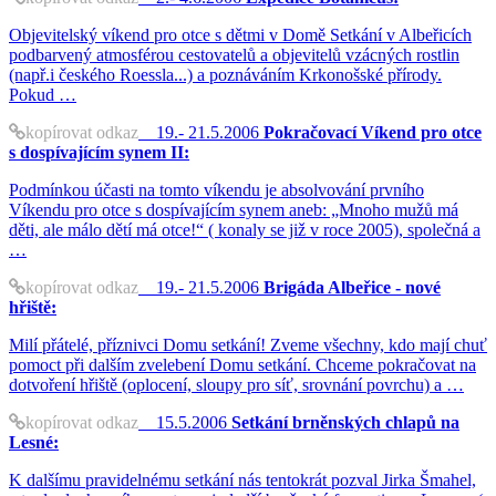
Objevitelský víkend pro otce s dětmi v Domě Setkání v Albeřicích
podbarvený atmosférou cestovatelů a objevitelů vzácných rostlin
(např.i českého Roessla...) a poznáváním Krkonošské přírody.
Pokud …
kopírovat odkaz
19.- 21.5.2006
Pokračovací Víkend pro otce
s dospívajícím synem II:
Podmínkou účasti na tomto víkendu je absolvování prvního
Víkendu pro otce s dospívajícím synem aneb: „Mnoho mužů má
děti, ale málo dětí má otce!“ ( konaly se již v roce 2005), společná a
…
kopírovat odkaz
19.- 21.5.2006
Brigáda Albeřice - nové
hřiště:
Milí přátelé, příznivci Domu setkání! Zveme všechny, kdo mají chuť
pomoct při dalším zvelebení Domu setkání. Chceme pokračovat na
dotvoření hřiště (oplocení, sloupy pro síť, srovnání povrchu) a …
kopírovat odkaz
15.5.2006
Setkání brněnských chlapů na
Lesné:
K dalšímu pravidelnému setkání nás tentokrát pozval Jirka Šmahel,