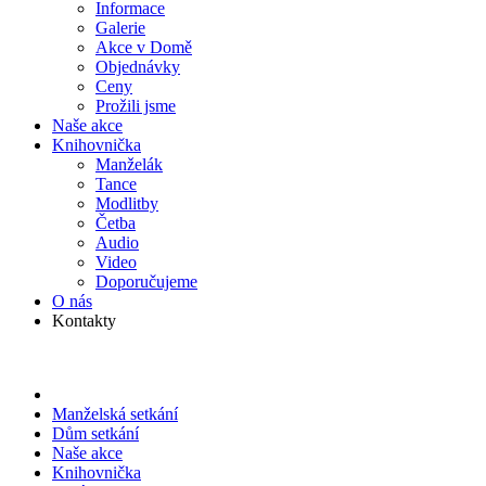
Informace
Galerie
Akce v Domě
Objed­návky
Ceny
Prožili jsme
Naše akce
Knihov­nička
Manželák
Tance
Modlitby
Četba
Audio
Video
Doporu­čujeme
O nás
Kontakty
Manželská setkání
Dům setkání
Naše akce
Knihov­nička