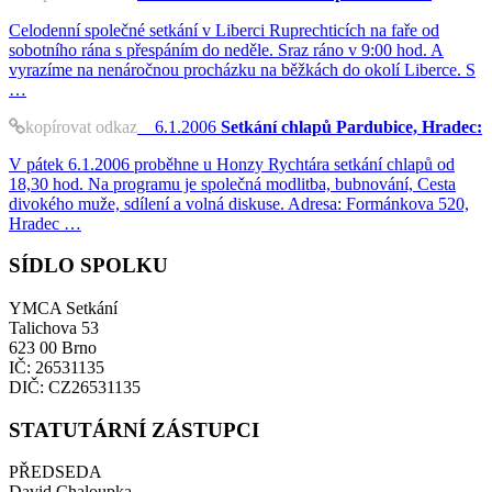
Celodenní společné setkání v Liberci Ruprechticích na faře od
sobotního rána s přespáním do neděle. Sraz ráno v 9:00 hod. A
vyrazíme na nenáročnou procházku na běžkách do okolí Liberce. S
…
kopírovat odkaz
6.1.2006
Setkání chlapů Pardubice, Hradec:
V pátek 6.1.2006 proběhne u Honzy Rychtára setkání chlapů od
18,30 hod. Na programu je společná modlitba, bubnování, Cesta
divokého muže, sdílení a volná diskuse. Adresa: Formánkova 520,
Hradec …
SÍDLO SPOLKU
YMCA Setkání
Talichova 53
623 00 Brno
IČ: 26531135
DIČ: CZ26531135
STATUTÁRNÍ ZÁSTUPCI
PŘEDSEDA
David Chaloupka