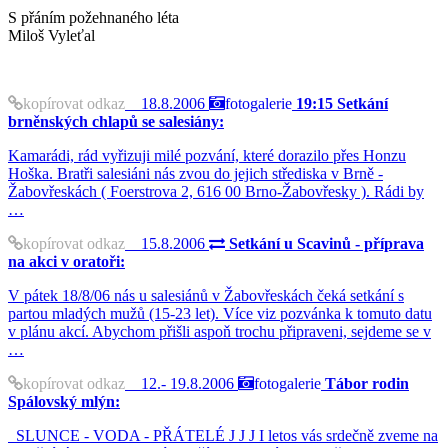
S přáním požehnaného léta
Miloš Vyleťal
kopírovat odkaz
18.8.2006
fotogalerie
19:15 Setkání
brněnských chlapů se salesiány:
Kamarádi, rád vyřizuji milé pozvání, které dorazilo přes Honzu
Hoška. Bratři salesiáni nás zvou do jejich střediska v Brně -
Žabovřeskách ( Foerstrova 2, 616 00 Brno-Žabovřesky ). Rádi by
…
kopírovat odkaz
15.8.2006
Setkání u Scavinů - příprava
na akci v oratoři:
V pátek 18/8/06 nás u salesiánů v Žabovřeskách čeká setkání s
partou mladých mužů (15-23 let). Více viz pozvánka k tomuto datu
v plánu akcí. Abychom přišli aspoň trochu připraveni, sejdeme se v
…
kopírovat odkaz
12.- 19.8.2006
fotogalerie
Tábor rodin
Spálovský mlýn:
SLUNCE - VODA - PŘÁTELÉ J J J I letos vás srdečně zveme na