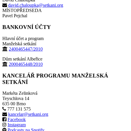
david.chaloupka@setkani.org
MÍSTOPŘEDSEDA
Pavel Pejchal
BANKOVNÍ ÚČTY
Hlavní účet a program
Manželská setkání
2400465447/2010
Dům setkání Albeřice
2000465448/2010
KANCELÁŘ PROGRAMU MANŽELSKÁ
SETKÁNÍ
Markéta Zelinková
Teyschlova 14
635 00 Brno
777 131 575
kancelar@setkani.org
Facebook
Instagram
Podcasty na Spotify