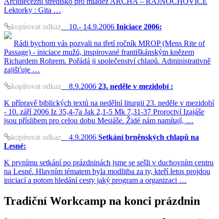
Arcidiecézní středisko pro mládež ARCHA – RAJNOCHOVICE
Lektorky : Gita …
kopírovat odkaz
10.- 14.9.2006
Iniciace 2006:
Rádi bychom vás pozvali na třetí ročník MROP (Mens Rite of
Passage) - iniciace mužů, inspirované františkánským knězem
Richardem Rohrem. Pořádá ji společenství chlapů. Administrativně
zajišťuje …
kopírovat odkaz
8.9.2006
23. neděle v mezidobí :
K přípravě biblických textů na nedělní liturgii 23. neděle v mezidobí
- 10. září 2006 Iz 35,4-7a Jak 2,1-5 Mk 7,31-37 Proroctví Izajáše
jsou příslibem pro celou dobu Mesiáše. Židé nám namítají, …
kopírovat odkaz
4.9.2006
Setkání brněnských chlapů na
Lesné:
K prvnímu setkání po prázdninách jsme se sešli v duchovním centru
na Lesné. Hlavním tématem byla modlitba za ty, kteří letos projdou
iniciací a potom hledání cesty jaký program a organizaci …
Tradiční Workcamp na konci prázdnin