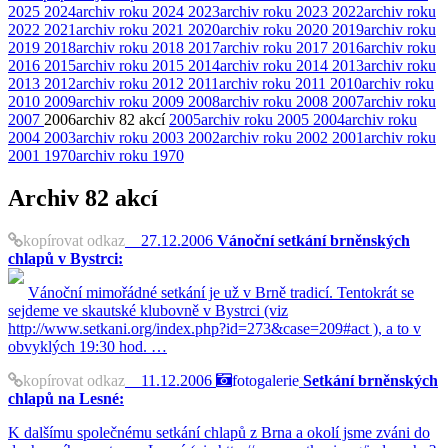
2025
2024
archiv roku 2024
2023
archiv roku 2023
2022
archiv roku
2022
2021
archiv roku 2021
2020
archiv roku 2020
2019
archiv roku
2019
2018
archiv roku 2018
2017
archiv roku 2017
2016
archiv roku
2016
2015
archiv roku 2015
2014
archiv roku 2014
2013
archiv roku
2013
2012
archiv roku 2012
2011
archiv roku 2011
2010
archiv roku
2010
2009
archiv roku 2009
2008
archiv roku 2008
2007
archiv roku
2007
2006
archiv
82 akcí
2005
archiv roku 2005
2004
archiv roku
2004
2003
archiv roku 2003
2002
archiv roku 2002
2001
archiv roku
2001
1970
archiv roku 1970
Archiv
82 akcí
kopírovat odkaz
27.12.2006
Vánoční setkání brněnských
chlapů v Bystrci:
Vánoční mimořádné setkání je už v Brně tradicí. Tentokrát se
sejdeme ve skautské klubovně v Bystrci (viz
http://www.setkani.org/index.php?id=273&case=209#act ), a to v
obvyklých 19:30 hod. …
kopírovat odkaz
11.12.2006
fotogalerie
Setkání brněnských
chlapů na Lesné:
K dalšímu společnému setkání chlapů z Brna a okolí jsme zváni do