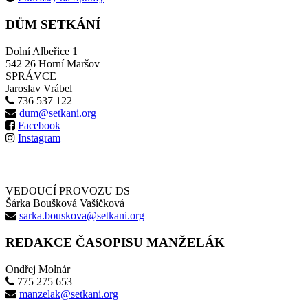
DŮM SETKÁNÍ
Dolní Albeřice 1
542 26 Horní Maršov
SPRÁVCE
Jaroslav Vrábel
736 537 122
dum@setkani.org
Facebook
Instagram
VEDOUCÍ PROVOZU DS
Šárka Boušková Vašíčková
sarka.bouskova@setkani.org
REDAKCE ČASOPISU MANŽELÁK
Ondřej Molnár
775 275 653
manzelak@setkani.org