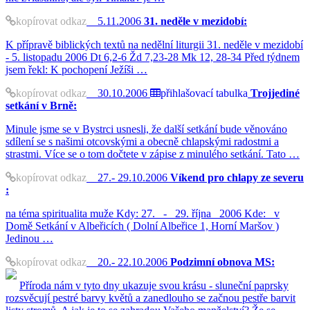
kopírovat odkaz
5.11.2006
31. neděle v mezidobí:
K přípravě biblických textů na nedělní liturgii 31. neděle v mezidobí
- 5. listopadu 2006 Dt 6,2-6 Žd 7,23-28 Mk 12, 28-34 Před týdnem
jsem řekl: K pochopení Ježíši …
kopírovat odkaz
30.10.2006
přihlašovací tabulka
Trojjediné
setkání v Brně:
Minule jsme se v Bystrci usnesli, že další setkání bude věnováno
sdílení se s našimi otcovskými a obecně chlapskými radostmi a
strastmi. Více se o tom dočtete v zápise z minulého setkání. Tato …
kopírovat odkaz
27.- 29.10.2006
Víkend pro chlapy ze severu
:
na téma spiritualita muže Kdy: 27. - 29. října 2006 Kde: v
Domě Setkání v Albeřicích ( Dolní Albeřice 1, Horní Maršov )
Jedinou …
kopírovat odkaz
20.- 22.10.2006
Podzimní obnova MS:
Příroda nám v tyto dny ukazuje svou krásu - sluneční paprsky
rozsvěcují pestré barvy květů a zanedlouho se začnou pestře barvit