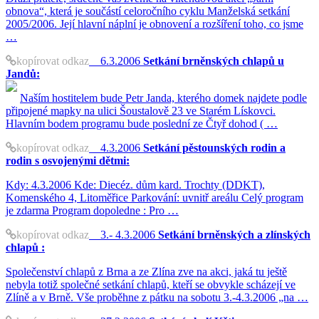
obnova“, která je součástí celoročního cyklu Manželská setkání
2005/2006. Její hlavní náplní je obnovení a rozšíření toho, co jsme
…
kopírovat odkaz
6.3.2006
Setkání brněnských chlapů u
Jandů:
Naším hostitelem bude Petr Janda, kterého domek najdete podle
připojené mapky na ulici Šoustalově 23 ve Starém Lískovci.
Hlavním bodem programu bude poslední ze Čtyř dohod ( …
kopírovat odkaz
4.3.2006
Setkání pěstounských rodin a
rodin s osvojenými dětmi:
Kdy: 4.3.2006 Kde: Diecéz. dům kard. Trochty (DDKT),
Komenského 4, Litoměřice Parkování: uvnitř areálu Celý program
je zdarma Program dopoledne : Pro …
kopírovat odkaz
3.- 4.3.2006
Setkání brněnských a zlínských
chlapů :
Společenství chlapů z Brna a ze Zlína zve na akci, jaká tu ještě
nebyla totiž společné setkání chlapů, kteří se obvykle scházejí ve
Zlíně a v Brně. Vše proběhne z pátku na sobotu 3.-4.3.2006 „na …