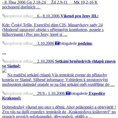
- 8. října 2006 Gn 2,18-24 Žd 2,9-11 Mk 10,2-16 K
pochopení dnešních …
kopírovat odkaz
6.- 8.10.2006
Víkend pro ženy III.:
Kde: Český Tešín, Exerciční dům CIS, Masarykovy sady 24
(Moderně upravený objekt s příjemným komfortem, postele s
lůžkovinami.) Pro: pro ženy, které si …
kopírovat odkaz
3.10.2006
fotogalerie
podzim:
…
kopírovat odkaz
2.10.2006
Setkání brněnských chlapů znovu
ve Slatině:
Na tradiční setkání chlapů Vás tentokrát zveme do přístavby
kostela ve Slatině. Slíbené informace: Vzhledem k prostorovým
možnostem slatinské oratoře se na část setkání opět rozdělíme do …
kopírovat odkaz
29.9.- 1.10.2006
fotogalerie
Expedice
Krakonoš:
Dobrodružný víkend pro otce s dětmi. Ahoj průkopníci a objevitelé !
Zvu vás na další expedici, tentokrát do „Krakonošova království“ po
stopách prvních průzkumníků, dřevorubců, uhlířů a …