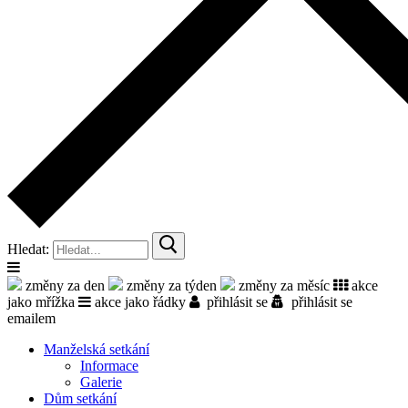
Hledat:
změny za den
změny za týden
změny za měsíc
akce
jako mřížka
akce jako řádky
přihlásit se
přihlásit se
emailem
Manželská setkání
Informace
Galerie
Dům setkání