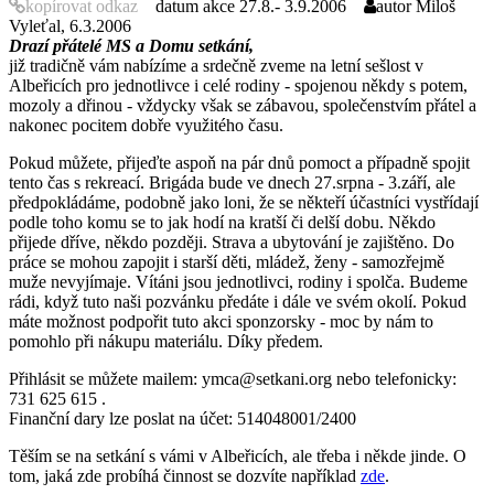
kopírovat odkaz
datum akce
27.8.- 3.9.2006
autor
Miloš
Vyleťal, 6.3.2006
Drazí přátelé MS a Domu setkání,
již tradičně vám nabízíme a srdečně zveme na letní sešlost v
Albeřicích pro jednotlivce i celé rodiny - spojenou někdy s potem,
mozoly a dřinou - vždycky však se zábavou, společenstvím přátel a
nakonec pocitem dobře využitého času.
Pokud můžete, přijeďte aspoň na pár dnů pomoct a případně spojit
tento čas s rekreací. Brigáda bude ve dnech 27.srpna - 3.září, ale
předpokládáme, podobně jako loni, že se někteří účastníci vystřídají
podle toho komu se to jak hodí na kratší či delší dobu. Někdo
přijede dříve, někdo později. Strava a ubytování je zajištěno. Do
práce se mohou zapojit i starší děti, mládež, ženy - samozřejmě
muže nevyjímaje. Vítáni jsou jednotlivci, rodiny i spolča. Budeme
rádi, když tuto naši pozvánku předáte i dále ve svém okolí. Pokud
máte možnost podpořit tuto akci sponzorsky - moc by nám to
pomohlo při nákupu materiálu. Díky předem.
Přihlásit se můžete mailem: ymca@setkani.org nebo telefonicky:
731 625 615 .
Finanční dary lze poslat na účet: 514048001/2400
Těším se na setkání s vámi v Albeřicích, ale třeba i někde jinde. O
tom, jaká zde probíhá činnost se dozvíte například
zde
.