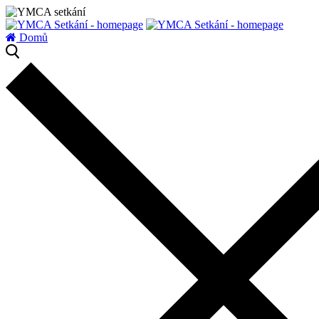
zatížení serveru
Domů