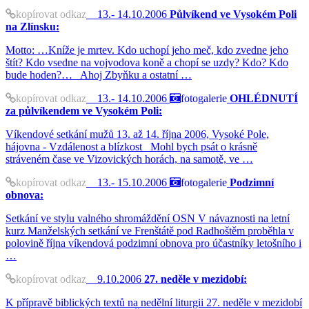
kopírovat odkaz
13.- 14.10.2006
Půlvíkend ve Vysokém Poli
na Zlínsku:
Motto: …Kníže je mrtev. Kdo uchopí jeho meč, kdo zvedne jeho
štít? Kdo vsedne na vojvodova koně a chopí se uzdy? Kdo? Kdo
bude hoden?… Ahoj Zbyňku a ostatní …
kopírovat odkaz
13.- 14.10.2006
fotogalerie
OHLÉDNUTÍ
za půlvíkendem ve Vysokém Poli:
Víkendové setkání mužů 13. až 14. října 2006, Vysoké Pole,
hájovna - Vzdálenost a blízkost Mohl bych psát o krásně
stráveném čase ve Vizovických horách, na samotě, ve …
kopírovat odkaz
13.- 15.10.2006
fotogalerie
Podzimní
obnova:
Setkání ve stylu valného shromáždění OSN V návaznosti na letní
kurz Manželských setkání ve Frenštátě pod Radhoštěm proběhla v
polovině října víkendová podzimní obnova pro účastníky letošního i
…
kopírovat odkaz
9.10.2006
27. neděle v mezidobí:
K přípravě biblických textů na nedělní liturgii 27. neděle v mezidobí