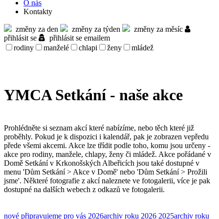
O nás
Kontakty
změny za den
změny za týden
změny za měsíc
přihlásit se
přihlásit se emailem
rodiny
manželé
chlapi
ženy
mládež
YMCA Setkání - naše akce
Prohlédněte si seznam akcí které nabízíme, nebo těch které již
proběhly. Pokud je k dispozici i kalendář, pak je zobrazen vepředu
přede všemi akcemi. Akce lze třídit podle toho, komu jsou určeny -
akce pro rodiny, manžele, chlapy, ženy či mládež. Akce pořádané v
Domě Setkání v Krkonošských Albeřicích jsou také dostupné v
menu 'Dům Setkání > Akce v Domě' nebo 'Dům Setkání > Prožili
jsme'. Některé fotografie z akcí naleznete ve fotogalerii, více je pak
dostupné na dalších webech z odkazů ve fotogalerii.
nové
připravujeme pro vás
2026
archiv roku 2026
2025
archiv roku