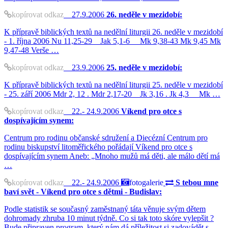
kopírovat odkaz
27.9.2006
26. neděle v mezidobí:
K přípravě biblických textů na nedělní liturgii 26. neděle v mezidobí
- 1. října 2006 Nu 11,25-29 Jak 5,1-6 Mk 9,38-43 Mk 9,45 Mk
9,47-48 Verše …
kopírovat odkaz
23.9.2006
25. neděle v mezidobí:
K přípravě biblických textů na nedělní liturgii 25. neděle v mezidobí
- 25. září 2006 Mdr 2, 12 . Mdr 2,17-20 Jk 3,16 . Jk 4,3 Mk …
kopírovat odkaz
22.- 24.9.2006
Víkend pro otce s
dospívajícím synem:
Centrum pro rodinu občanské sdružení a Diecézní Centrum pro
rodinu biskupství litoměřického pořádají Víkend pro otce s
dospívajícím synem Aneb: „Mnoho mužů má děti, ale málo dětí má
…
kopírovat odkaz
22.- 24.9.2006
fotogalerie
S tebou mne
baví svět - Víkend pro otce s dětmi - Budislav:
Podle statistik se současný zaměstnaný táta věnuje svým dětem
dohromady zhruba 10 minut týdně. Co si tak toto skóre vylepšit ?
Bude připraven program, který nám dá příležitost si zadovádět s …