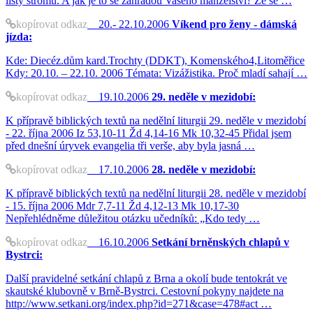
listy stromů. A jak je to se zahradou Vašeho manželství? Že se …
kopírovat odkaz
20.- 22.10.2006
Víkend pro ženy - dámská
jízda:
Kde: Diecéz.dům kard.Trochty (DDKT), Komenského4,Litoměřice
Kdy: 20.10. – 22.10. 2006 Témata: Vizážistika. Proč mladí sahají …
kopírovat odkaz
19.10.2006
29. neděle v mezidobí:
K přípravě biblických textů na nedělní liturgii 29. neděle v mezidobí
- 22. října 2006 Iz 53,10-11 Žd 4,14-16 Mk 10,32-45 Přidal jsem
před dnešní úryvek evangelia tři verše, aby byla jasná …
kopírovat odkaz
17.10.2006
28. neděle v mezidobí:
K přípravě biblických textů na nedělní liturgii 28. neděle v mezidobí
- 15. října 2006 Mdr 7,7-11 Žd 4,12-13 Mk 10,17-30
Nepřehlédněme důležitou otázku učedníků: „Kdo tedy …
kopírovat odkaz
16.10.2006
Setkání brněnských chlapů v
Bystrci:
Další pravidelné setkání chlapů z Brna a okolí bude tentokrát ve
skautské klubovně v Brně-Bystrci. Cestovní pokyny najdete na
http://www.setkani.org/index.php?id=271&case=478#act …