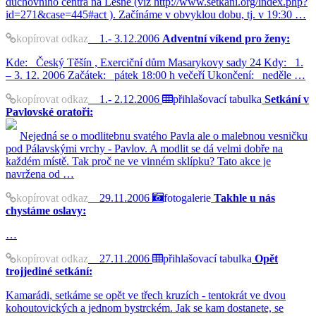
duchovního centra na Lesné (viz http://www.setkani.org/index.php?
id=271&case=445#act ). Začínáme v obvyklou dobu, tj. v 19:30 …
kopírovat odkaz
1.- 3.12.2006
Adventní víkend pro ženy:
Kde: Český Těšín , Exerciční dům Masarykovy sady 24 Kdy: 1.
– 3. 12. 2006 Začátek: pátek 18:00 h večeří Ukončení: neděle …
kopírovat odkaz
1.- 2.12.2006
přihlašovací tabulka
Setkání v
Pavlovské oratoři:
Nejedná se o modlitebnu svatého Pavla ale o malebnou vesničku
pod Pálavskými vrchy - Pavlov. A modlit se dá velmi dobře na
každém místě. Tak proč ne ve vinném sklípku? Tato akce je
navržena od …
kopírovat odkaz
29.11.2006
fotogalerie
Takhle u nás
chystáme oslavy:
…
kopírovat odkaz
27.11.2006
přihlašovací tabulka
Opět
trojjediné setkání:
Kamarádi, setkáme se opět ve třech kruzích - tentokrát ve dvou
kohoutovických a jednom bystrckém. Jak se kam dostanete, se