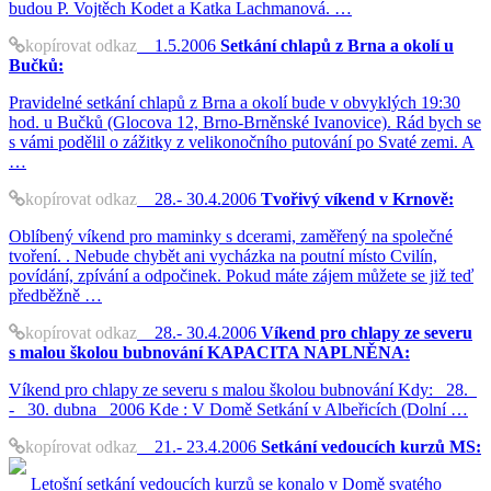
budou P. Vojtěch Kodet a Katka Lachmanová. …
kopírovat odkaz
1.5.2006
Setkání chlapů z Brna a okolí u
Bučků:
Pravidelné setkání chlapů z Brna a okolí bude v obvyklých 19:30
hod. u Bučků (Glocova 12, Brno-Brněnské Ivanovice). Rád bych se
s vámi podělil o zážitky z velikonočního putování po Svaté zemi. A
…
kopírovat odkaz
28.- 30.4.2006
Tvořivý víkend v Krnově:
Oblíbený víkend pro maminky s dcerami, zaměřený na společné
tvoření. . Nebude chybět ani vycházka na poutní místo Cvilín,
povídání, zpívání a odpočinek. Pokud máte zájem můžete se již teď
předběžně …
kopírovat odkaz
28.- 30.4.2006
Víkend pro chlapy ze severu
s malou školou bubnování KAPACITA NAPLNĚNA:
Víkend pro chlapy ze severu s malou školou bubnování Kdy: 28.
- 30. dubna 2006 Kde : V Domě Setkání v Albeřicích (Dolní …
kopírovat odkaz
21.- 23.4.2006
Setkání vedoucích kurzů MS:
Letošní setkání vedoucích kurzů se konalo v Domě svatého