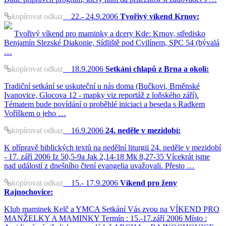
kopírovat odkaz
22.- 24.9.2006
Tvořivý víkend Krnov:
Tvořivý víkend pro maminky a dcery Kde: Krnov, středisko
Benjamín Slezské Diakonie, Sídliště pod Cvilínem, SPC 54 (bývalá
…
kopírovat odkaz
18.9.2006
Setkání chlapů z Brna a okolí:
Tradiční setkání se uskuteční u nás doma (Bučkovi, Brněnské
Ivanovice, Glocova 12 - mapky viz reportáž z loňského září).
Tématem bude povídání o proběhlé iniciaci a beseda s Radkem
Voříškem o jeho …
kopírovat odkaz
16.9.2006
24. neděle v mezidobí:
K přípravě biblických textů na nedělní liturgii 24. neděle v mezidobí
- 17. září 2006 Iz 50,5-9a Jak 2,14-18 Mk 8,27-35 Vícekrát jsme
nad událostí z dnešního čtení evangelia uvažovali. Přesto …
kopírovat odkaz
15.- 17.9.2006
Víkend pro ženy
Rajnochovice:
Klub maminek Kelč a YMCA Setkání Vás zvou na VÍKEND PRO
MANŽELKY A MAMINKY Termín : 15.-17.září 2006 Místo :