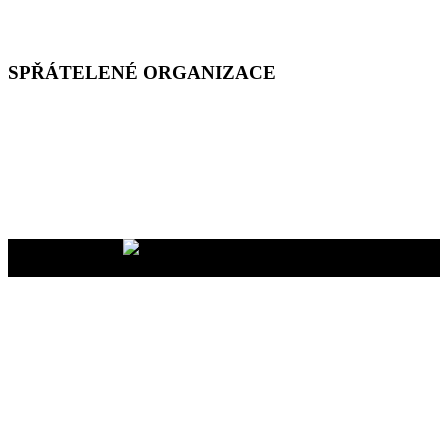
SPŘÁTELENÉ ORGANIZACE
Vaše dary na účet
2400465447/2010
nám pomáhají uskutečňovat
naše programy pro vás i vaše blízké
YMCA Setkání, 2026