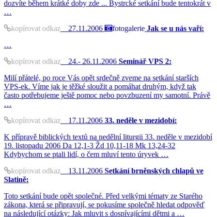
dozvíte během krátké doby zde ... Bystrcké setkání bude tentokrát v
…
kopírovat odkaz
27.11.2006
fotogalerie
Jak se u nás vaří:
…
kopírovat odkaz
24.- 26.11.2006
Seminář VPS 2:
Milí přátelé, po roce Vás opět srdečně zveme na setkání starších
VPS-ek. Víme jak je těžké sloužit a pomáhat druhým, když tak
často potřebujeme ještě pomoc nebo povzbuzení my samotní. Právě
…
kopírovat odkaz
17.11.2006
33. neděle v mezidobí:
K přípravě biblických textů na nedělní liturgii 33. neděle v mezidobí
19. listopadu 2006 Da 12,1-3 Žd 10,11-18 Mk 13,24-32
Kdybychom se ptali lidí, o čem mluví tento úryvek …
kopírovat odkaz
13.11.2006
Setkání brněnských chlapů ve
Slatině:
Toto setkání bude opět společné. Před velkými tématy ze Starého
zákona, která se připravují, se pokusíme společně hledat odpověď
na následující otázky: Jak mluvit s dospívajícími dětmi a …