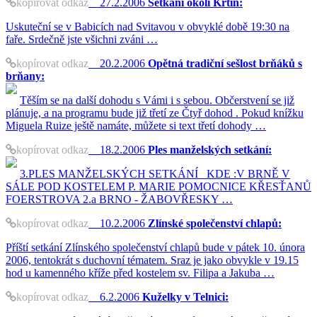
kopírovat odkaz
27.2.2006
Setkání okolí Křtin:
Uskuteční se v Babicích nad Svitavou v obvyklé době 19:30 na
faře. Srdečně jste všichni zváni …
kopírovat odkaz
20.2.2006
Opětná tradiční sešlost brňáků s
brňany:
Těším se na další dohodu s Vámi i s sebou. Občerstvení se již
plánuje, a na programu bude již třetí ze Čtyř dohod . Pokud knížku
Miguela Ruize ještě namáte, můžete si text třetí dohody …
kopírovat odkaz
18.2.2006
Ples manželských setkání:
3.PLES MANŽELSKÝCH SETKÁNÍ KDE :V BRNĚ V
SÁLE POD KOSTELEM P. MARIE POMOCNICE KŘESŤANŮ
FOERSTROVA 2.a BRNO - ŽABOVŘESKY …
kopírovat odkaz
10.2.2006
Zlínské společenství chlapů:
Příští setkání Zlínského společenství chlapů bude v pátek 10. února
2006, tentokrát s duchovní tématem. Sraz je jako obvykle v 19.15
hod u kamenného kříže před kostelem sv. Filipa a Jakuba …
kopírovat odkaz
6.2.2006
Kuželky v Telnici: