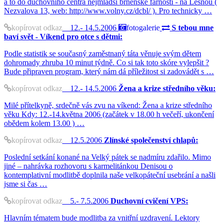
a to do duchovního centra nejmladší brněnské farnosti - na Lesnou (
Nezvalova 13, web: http://www.volny.cz/dcbl/ ). Pro technicky …
kopírovat odkaz
12.- 14.5.2006
fotogalerie
S tebou mne
baví svět - Víkend pro otce s dětmi:
Podle statistik se současný zaměstnaný táta věnuje svým dětem
dohromady zhruba 10 minut týdně. Co si tak toto skóre vylepšit ?
Bude připraven program, který nám dá příležitost si zadovádět s …
kopírovat odkaz
12.- 14.5.2006
Žena a krize středního věku:
Milé přítelkyně, srdečně vás zvu na víkend: Žena a krize středního
věku Kdy: 12.-14.května 2006 (začátek v 18.00 h večeří, ukončení
obědem kolem 13.00 ) …
kopírovat odkaz
12.5.2006
Zlínské společenství chlapů:
Poslední setkání konané na Velký pátek se nadmíru zdařilo. Mimo
jiné – nahrávka rozhovoru s karmelitánkou Denisou o
kontemplativní modlitbě doplnila naše velkopáteční usebrání a našli
jsme si čas …
kopírovat odkaz
5.- 7.5.2006
Duchovní cvičení VPS:
Hlavním tématem bude modlitba za vnitřní uzdravení. Lektory