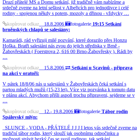
Drazí přátelé MS a Domu setkání, již tradičně vám nabízíme a
srdečně zveme na letní sešlost v Albeřicích pro jednotlivce i celé
rodiny - spojenou někdy s potem, mozoly a dřinou - vždycky …
kopírovat odkaz
18.8.2006
fotogalerie
19:15 Setkání
brněnských chlapů se salesiány:
Kamarádi, rád vyřizuji milé pozvání, které dorazilo přes Honzu
Hoška. Bratři salesiáni nás zvou do jejich střediska v Brně -
Žabovřeskách ( Foerstrova 2, 616 00 Brno-Žabovřesky ). Rádi by
…
kopírovat odkaz
15.8.2006
Setkání u Scavinů - příprava
na akci v oratoři:
V pátek 18/8/06 nás u salesiánů v Žabovřeskách čeká setkání s
partou mladých mužů (15-23 let). Více viz pozvánka k tomuto datu
v plánu akcí. Abychom přišli aspoň trochu připraveni, sejdeme se v
…
kopírovat odkaz
12.- 19.8.2006
fotogalerie
Tábor rodin
Spálovský mlýn:
SLUNCE - VODA - PŘÁTELÉ J J J I letos vás srdečně zveme na
tradiční tábor rodin, který slouží jak osobnímu odpočinku a
možnosti strávit hezký čas se svojí rodinou, tak setkání …