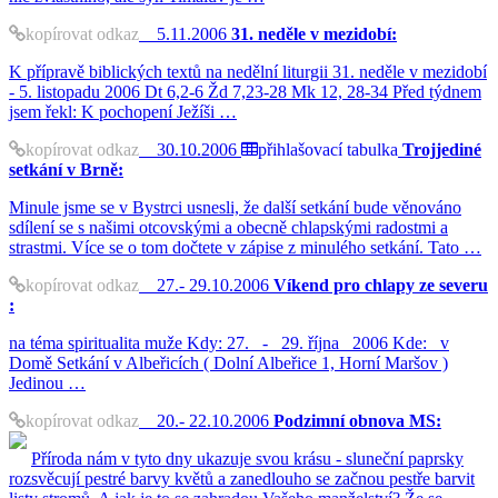
kopírovat odkaz
5.11.2006
31. neděle v mezidobí:
K přípravě biblických textů na nedělní liturgii 31. neděle v mezidobí
- 5. listopadu 2006 Dt 6,2-6 Žd 7,23-28 Mk 12, 28-34 Před týdnem
jsem řekl: K pochopení Ježíši …
kopírovat odkaz
30.10.2006
přihlašovací tabulka
Trojjediné
setkání v Brně:
Minule jsme se v Bystrci usnesli, že další setkání bude věnováno
sdílení se s našimi otcovskými a obecně chlapskými radostmi a
strastmi. Více se o tom dočtete v zápise z minulého setkání. Tato …
kopírovat odkaz
27.- 29.10.2006
Víkend pro chlapy ze severu
:
na téma spiritualita muže Kdy: 27. - 29. října 2006 Kde: v
Domě Setkání v Albeřicích ( Dolní Albeřice 1, Horní Maršov )
Jedinou …
kopírovat odkaz
20.- 22.10.2006
Podzimní obnova MS:
Příroda nám v tyto dny ukazuje svou krásu - sluneční paprsky
rozsvěcují pestré barvy květů a zanedlouho se začnou pestře barvit