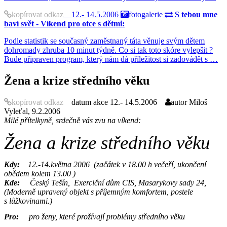
kopírovat odkaz
12.- 14.5.2006
fotogalerie
S tebou mne
baví svět - Víkend pro otce s dětmi:
Podle statistik se současný zaměstnaný táta věnuje svým dětem
dohromady zhruba 10 minut týdně. Co si tak toto skóre vylepšit ?
Bude připraven program, který nám dá příležitost si zadovádět s …
Žena a krize středního věku
kopírovat odkaz
datum akce
12.- 14.5.2006
autor
Miloš
Vyleťal, 9.2.2006
Milé přítelkyně,
srdečně vás zvu na víkend:
Žena a krize středního věku
Kdy:
12.-14.května 2006
(začátek v 18.00 h večeří, ukončení
obědem kolem 13.00 )
Kde:
Český Tešín,
Exerciční dům CIS, Masarykovy sady 24,
(Moderně upravený objekt s příjemným komfortem, postele
s lůžkovinami.)
Pro:
pro ženy, které prožívají problémy středního věku