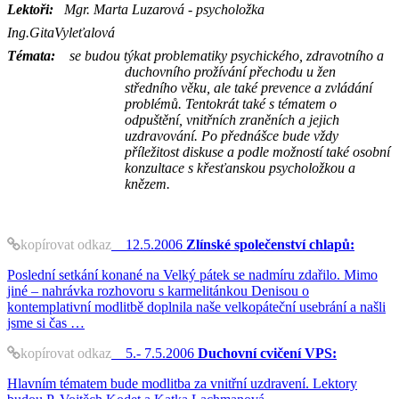
Lektoři:
Mgr. Marta Luzarová - psycholožka
Ing.GitaVyleťalová
Témata:
se budou týkat problematiky psychického, zdravotního a
duchovního prožívání přechodu u žen
středního věku, ale také prevence a zvládání
problémů. Tentokrát také s tématem o
odpuštění, vnitřních zraněních a jejich
uzdravování. Po přednášce bude vždy
příležitost diskuse a podle možností také osobní
konzultace s křesťanskou psycholožkou a
knězem.
kopírovat odkaz
12.5.2006
Zlínské společenství chlapů:
Poslední setkání konané na Velký pátek se nadmíru zdařilo. Mimo
jiné – nahrávka rozhovoru s karmelitánkou Denisou o
kontemplativní modlitbě doplnila naše velkopáteční usebrání a našli
jsme si čas …
kopírovat odkaz
5.- 7.5.2006
Duchovní cvičení VPS:
Hlavním tématem bude modlitba za vnitřní uzdravení. Lektory