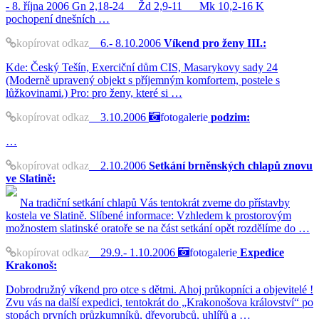
- 8. října 2006 Gn 2,18-24 Žd 2,9-11 Mk 10,2-16 K
pochopení dnešních …
kopírovat odkaz
6.- 8.10.2006
Víkend pro ženy III.:
Kde: Český Tešín, Exerciční dům CIS, Masarykovy sady 24
(Moderně upravený objekt s příjemným komfortem, postele s
lůžkovinami.) Pro: pro ženy, které si …
kopírovat odkaz
3.10.2006
fotogalerie
podzim:
…
kopírovat odkaz
2.10.2006
Setkání brněnských chlapů znovu
ve Slatině:
Na tradiční setkání chlapů Vás tentokrát zveme do přístavby
kostela ve Slatině. Slíbené informace: Vzhledem k prostorovým
možnostem slatinské oratoře se na část setkání opět rozdělíme do …
kopírovat odkaz
29.9.- 1.10.2006
fotogalerie
Expedice
Krakonoš:
Dobrodružný víkend pro otce s dětmi. Ahoj průkopníci a objevitelé !
Zvu vás na další expedici, tentokrát do „Krakonošova království“ po
stopách prvních průzkumníků, dřevorubců, uhlířů a …