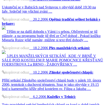
Uskuteční se v Babicích nad Svitavou v obvyklé době 19:30 na
faře. Srdečně jste všichni zváni …
kopírovat odkaz
20.2.2006
Opětná tradiční sešlost brňáků s
brňany:
Těším se na další dohodu s Vámi i s sebou. Občerstvení se již
plánuje, a na programu bude již třetí ze Čtyř dohod . Pokud knížku
Miguela Ruize ještě namáte, můžete si text třetí dohody …
kopírovat odkaz
18.2.2006
Ples manželských setkání:
3.PLES MANŽELSKÝCH SETKÁNÍ KDE :V BRNĚ V
SÁLE POD KOSTELEM P. MARIE POMOCNICE KŘESŤANŮ
FOERSTROVA 2.a BRNO - ŽABOVŘESKY …
kopírovat odkaz
10.2.2006
Zlínské společenství chlapů:
Příští setkání Zlínského společenství chlapů bude v pátek 10. února
2006, tentokrát s duchovní tématem. Sraz je jako obvykle v 19.15
hod u kamenného kříže před kostelem sv. Filipa a Jakuba …
kopírovat odkaz
6.2.2006
Kuželky v Telnici:
Toto pravidelné setkání brněnských chlapů se koná v době jarních