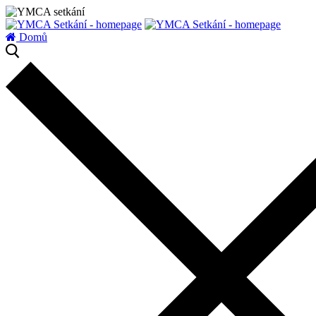
zatížení serveru
Domů