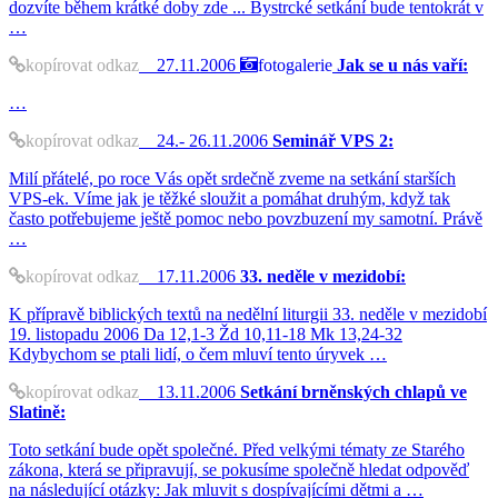
dozvíte během krátké doby zde ... Bystrcké setkání bude tentokrát v
…
kopírovat odkaz
27.11.2006
fotogalerie
Jak se u nás vaří:
…
kopírovat odkaz
24.- 26.11.2006
Seminář VPS 2:
Milí přátelé, po roce Vás opět srdečně zveme na setkání starších
VPS-ek. Víme jak je těžké sloužit a pomáhat druhým, když tak
často potřebujeme ještě pomoc nebo povzbuzení my samotní. Právě
…
kopírovat odkaz
17.11.2006
33. neděle v mezidobí:
K přípravě biblických textů na nedělní liturgii 33. neděle v mezidobí
19. listopadu 2006 Da 12,1-3 Žd 10,11-18 Mk 13,24-32
Kdybychom se ptali lidí, o čem mluví tento úryvek …
kopírovat odkaz
13.11.2006
Setkání brněnských chlapů ve
Slatině:
Toto setkání bude opět společné. Před velkými tématy ze Starého
zákona, která se připravují, se pokusíme společně hledat odpověď
na následující otázky: Jak mluvit s dospívajícími dětmi a …