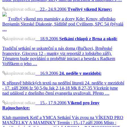
kopírovat odkaz
22.- 24.9.2006
Tvořivý víkend Krnov:
Tvořivý víkend pro maminky a dcery Kde: Krnov, středisko
Benjamín Slezské Diakonie, Sídliště pod Cvilínem, SPC 54 (bývalá
…
kopírovat odkaz
18.9.2006
Setkání chlapů z Brna a okolí:
Tradiční setkání se uskuteční u nás doma (Bučkovi, Brněnské
Ivanovice, Glocova 12 - mapky viz reportáž z loňského září).
Tématem bude povídání o proběhlé iniciaci a beseda s Radkem
Voříškem o jeho …
kopírovat odkaz
16.9.2006
24. neděle v mezidobí:
K přípravě biblických textů na nedělní liturgii 24. neděle v mezidobí
- 17. září 2006 Iz 50,5-9a Jak 2,14-18 Mk 8,27-35 Vícekrát jsme
nad událostí z dnešního čtení evangelia uvažovali. Přesto …
kopírovat odkaz
15.- 17.9.2006
Víkend pro ženy
Rajnochovice:
Klub maminek Kelč a YMCA Setkání Vás zvou na VÍKEND PRO
MANŽELKY A MAMINKY Termín : 15.-17.září 2006 Místo :