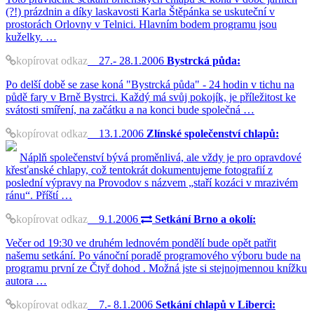
(?!) prázdnin a díky laskavosti Karla Štěpánka se uskuteční v
prostorách Orlovny v Telnici. Hlavním bodem programu jsou
kuželky. …
kopírovat odkaz
27.- 28.1.2006
Bystrcká půda:
Po delší době se zase koná "Bystrcká půda" - 24 hodin v tichu na
půdě fary v Brně Bystrci. Každý má svůj pokojík, je příležitost ke
svátosti smíření, na začátku a na konci bude společná …
kopírovat odkaz
13.1.2006
Zlínské společenství chlapů:
Náplň společenství bývá proměnlivá, ale vždy je pro opravdové
křesťanské chlapy, což tentokrát dokumentujeme fotografií z
poslední výpravy na Provodov s názvem „staří kozáci v mrazivém
ránu“. Příští …
kopírovat odkaz
9.1.2006
Setkání Brno a okolí:
Večer od 19:30 ve druhém lednovém pondělí bude opět patřit
našemu setkání. Po vánoční poradě programového výboru bude na
programu první ze Čtyř dohod . Možná jste si stejnojmennou knížku
autora …
kopírovat odkaz
7.- 8.1.2006
Setkání chlapů v Liberci: