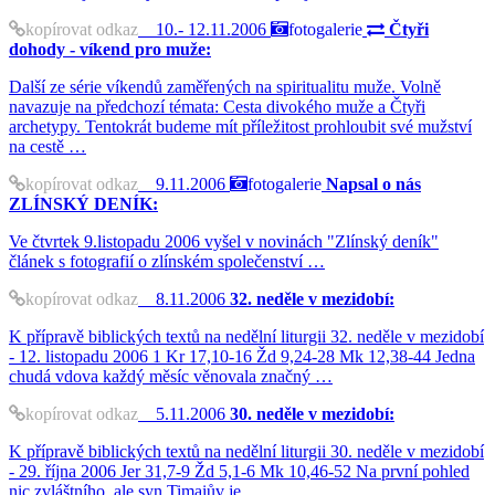
kopírovat odkaz
10.- 12.11.2006
fotogalerie
Čtyři
dohody - víkend pro muže:
Další ze série víkendů zaměřených na spiritualitu muže. Volně
navazuje na předchozí témata: Cesta divokého muže a Čtyři
archetypy. Tentokrát budeme mít příležitost prohloubit své mužství
na cestě …
kopírovat odkaz
9.11.2006
fotogalerie
Napsal o nás
ZLÍNSKÝ DENÍK:
Ve čtvrtek 9.listopadu 2006 vyšel v novinách "Zlínský deník"
článek s fotografií o zlínském společenství …
kopírovat odkaz
8.11.2006
32. neděle v mezidobí:
K přípravě biblických textů na nedělní liturgii 32. neděle v mezidobí
- 12. listopadu 2006 1 Kr 17,10-16 Žd 9,24-28 Mk 12,38-44 Jedna
chudá vdova každý měsíc věnovala značný …
kopírovat odkaz
5.11.2006
30. neděle v mezidobí:
K přípravě biblických textů na nedělní liturgii 30. neděle v mezidobí
- 29. října 2006 Jer 31,7-9 Žd 5,1-6 Mk 10,46-52 Na první pohled
nic zvláštního, ale syn Timaiův je …