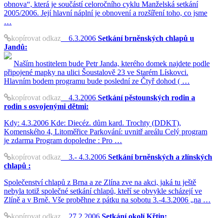
obnova“, která je součástí celoročního cyklu Manželská setkání
2005/2006. Její hlavní náplní je obnovení a rozšíření toho, co jsme
…
kopírovat odkaz
6.3.2006
Setkání brněnských chlapů u
Jandů:
Naším hostitelem bude Petr Janda, kterého domek najdete podle
připojené mapky na ulici Šoustalově 23 ve Starém Lískovci.
Hlavním bodem programu bude poslední ze Čtyř dohod ( …
kopírovat odkaz
4.3.2006
Setkání pěstounských rodin a
rodin s osvojenými dětmi:
Kdy: 4.3.2006 Kde: Diecéz. dům kard. Trochty (DDKT),
Komenského 4, Litoměřice Parkování: uvnitř areálu Celý program
je zdarma Program dopoledne : Pro …
kopírovat odkaz
3.- 4.3.2006
Setkání brněnských a zlínských
chlapů :
Společenství chlapů z Brna a ze Zlína zve na akci, jaká tu ještě
nebyla totiž společné setkání chlapů, kteří se obvykle scházejí ve
Zlíně a v Brně. Vše proběhne z pátku na sobotu 3.-4.3.2006 „na …
kopírovat odkaz
27.2.2006
Setkání okolí Křtin: