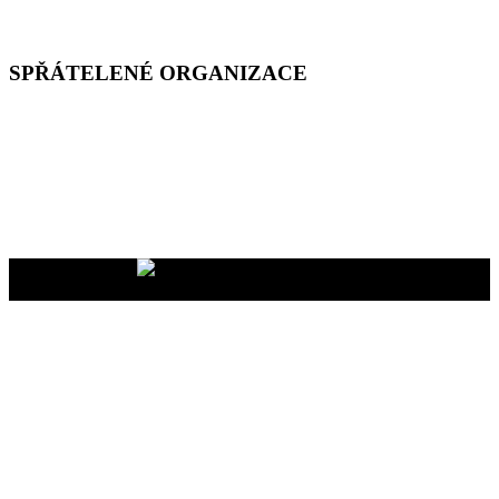
SPŘÁTELENÉ ORGANIZACE
Vaše dary na účet
2400465447/2010
nám pomáhají uskutečňovat
naše programy pro vás i vaše blízké
YMCA Setkání, 2026