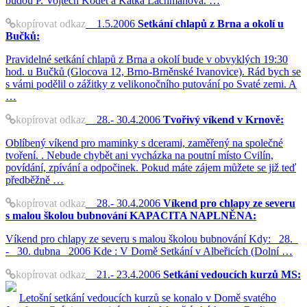
budou P. Vojtěch Kodet a Katka Lachmanová. …
kopírovat odkaz
1.5.2006
Setkání chlapů z Brna a okolí u
Bučků:
Pravidelné setkání chlapů z Brna a okolí bude v obvyklých 19:30
hod. u Bučků (Glocova 12, Brno-Brněnské Ivanovice). Rád bych se
s vámi podělil o zážitky z velikonočního putování po Svaté zemi. A
…
kopírovat odkaz
28.- 30.4.2006
Tvořivý víkend v Krnově:
Oblíbený víkend pro maminky s dcerami, zaměřený na společné
tvoření. . Nebude chybět ani vycházka na poutní místo Cvilín,
povídání, zpívání a odpočinek. Pokud máte zájem můžete se již teď
předběžně …
kopírovat odkaz
28.- 30.4.2006
Víkend pro chlapy ze severu
s malou školou bubnování KAPACITA NAPLNĚNA:
Víkend pro chlapy ze severu s malou školou bubnování Kdy: 28.
- 30. dubna 2006 Kde : V Domě Setkání v Albeřicích (Dolní …
kopírovat odkaz
21.- 23.4.2006
Setkání vedoucích kurzů MS:
Letošní setkání vedoucích kurzů se konalo v Domě svatého