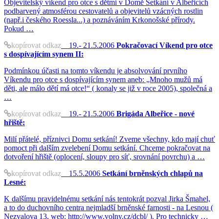
Objevitelský víkend pro otce s dětmi v Domě Setkání v Albeřicích
podbarvený atmosférou cestovatelů a objevitelů vzácných rostlin
(např.i českého Roessla...) a poznáváním Krkonošské přírody.
Pokud …
kopírovat odkaz
19.- 21.5.2006
Pokračovací Víkend pro otce
s dospívajícím synem II:
Podmínkou účasti na tomto víkendu je absolvování prvního
Víkendu pro otce s dospívajícím synem aneb: „Mnoho mužů má
děti, ale málo dětí má otce!“ ( konaly se již v roce 2005), společná a
…
kopírovat odkaz
19.- 21.5.2006
Brigáda Albeřice - nové
hřiště:
Milí přátelé, příznivci Domu setkání! Zveme všechny, kdo mají chuť
pomoct při dalším zvelebení Domu setkání. Chceme pokračovat na
dotvoření hřiště (oplocení, sloupy pro síť, srovnání povrchu) a …
kopírovat odkaz
15.5.2006
Setkání brněnských chlapů na
Lesné:
K dalšímu pravidelnému setkání nás tentokrát pozval Jirka Šmahel,
a to do duchovního centra nejmladší brněnské farnosti - na Lesnou (
Nezvalova 13, web: http://www.volny.cz/dcbl/ ). Pro technicky …