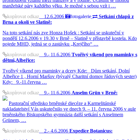
prohloubení vztahů mezi manžely a v rodině. Účastnit se mohou
manželské páry každého věku. Je možné s sebou vzít i …
kopírovat odkaz
12.6.2006
fotogalerie
Setkání chlapů z
Brna a okolí ve Slatině:
Na toto setkání nás zve Honza Hošek : Setkání se uskuteční v
pondělí 12.6.2006 v 19.30 v Brně – Slatině v přístavbě kostela. Kdo
pojede MHD, jedná se o zastávku „Krejčího“ …
kopírovat odkaz
9.- 11.6.2006
Tvořivý víkend pro maminky s
dětmi,Albeřice:
Tvořivý víkend pro maminky a dcery Kde: Dům setkání, Dolní
Albeřice 1 , Horní Maršov (bývalý Charitní domov řádových sester)
Kdy: 9.-11.června …
kopírovat odkaz
9.- 11.6.2006
Anselm Grün v Brně:
Pastorační středisko brněnské diecéze a Karmelitánské
nakladatelství Vás uskutečnilo ve dnech 9. – 11. června 2006 v aule
brněnského Biskupského gymnázia další setkání s Anselmem
Grünem, …
kopírovat odkaz
2.- 4.6.2006
Expedice Botanicus: