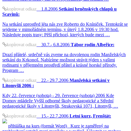
kopírovat odkaz
1.8.2006
Setkání brněnských chlapů u
Scavinů:
Na setkání uprostřed léta nás zve Roberto do Kníniček. Tentokrát se
sejdeme v mimořádném termínu, v úterý 1.8.2006 v 19:30 hod.
Následuje popis trasy: Pěší příchozí, kterých bude mezi …
kopírovat odkaz
30.7.- 6.8.2006
Tábor rodin Albeřice:
Drazí přátelé, srdečně vás zveme na dovolenou rodin Manželských
setkání do Krkonoš. Nabízíme možnost strávit týden s vašimi
rodinami v příjemném prostředí přátel a krásné horské přírody.
Program …
kopírovat odkaz
22.- 29.7.2006
Manželská setkání v
Litomyšli 2006 :
Kdy 22. července (sobota) - 29. července (sobota) 2006 Kde
Domov mládeže Vyšší odborné školy pedagogické a Střední
pedagogické školy v Litomyšli, Strakovská 1071, Litomyšl, …
kopírovat odkaz
15.- 22.7.2006
Letní kurz, Frenštát:
přihláška na kurs (formát Word) Kurz je zaměřený na