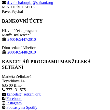
david.chaloupka@setkani.org
MÍSTOPŘEDSEDA
Pavel Pejchal
BANKOVNÍ ÚČTY
Hlavní účet a program
Manželská setkání
2400465447/2010
Dům setkání Albeřice
2000465448/2010
KANCELÁŘ PROGRAMU MANŽELSKÁ
SETKÁNÍ
Markéta Zelinková
Teyschlova 14
635 00 Brno
777 131 575
kancelar@setkani.org
Facebook
Instagram
Podcasty na Spotify