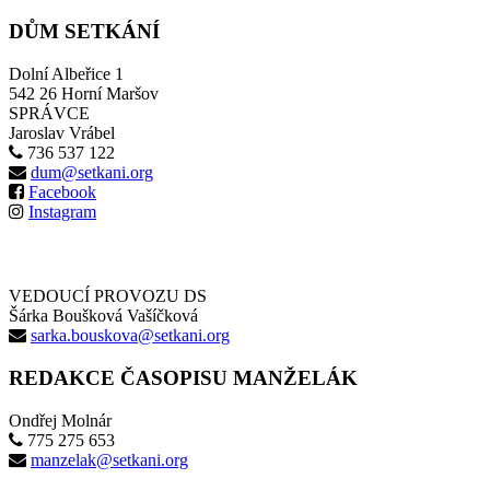
DŮM SETKÁNÍ
Dolní Albeřice 1
542 26 Horní Maršov
SPRÁVCE
Jaroslav Vrábel
736 537 122
dum@setkani.org
Facebook
Instagram
VEDOUCÍ PROVOZU DS
Šárka Boušková Vašíčková
sarka.bouskova@setkani.org
REDAKCE ČASOPISU MANŽELÁK
Ondřej Molnár
775 275 653
manzelak@setkani.org