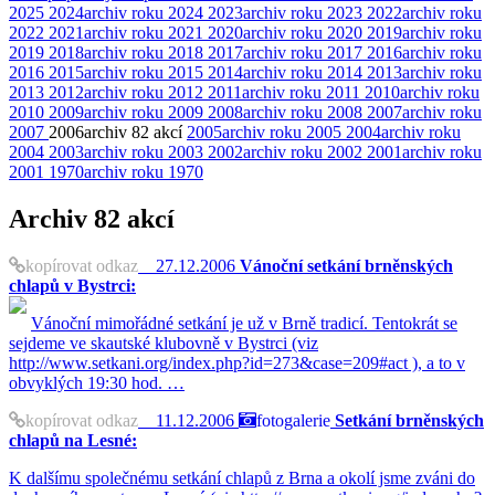
2025
2024
archiv roku 2024
2023
archiv roku 2023
2022
archiv roku
2022
2021
archiv roku 2021
2020
archiv roku 2020
2019
archiv roku
2019
2018
archiv roku 2018
2017
archiv roku 2017
2016
archiv roku
2016
2015
archiv roku 2015
2014
archiv roku 2014
2013
archiv roku
2013
2012
archiv roku 2012
2011
archiv roku 2011
2010
archiv roku
2010
2009
archiv roku 2009
2008
archiv roku 2008
2007
archiv roku
2007
2006
archiv
82 akcí
2005
archiv roku 2005
2004
archiv roku
2004
2003
archiv roku 2003
2002
archiv roku 2002
2001
archiv roku
2001
1970
archiv roku 1970
Archiv
82 akcí
kopírovat odkaz
27.12.2006
Vánoční setkání brněnských
chlapů v Bystrci:
Vánoční mimořádné setkání je už v Brně tradicí. Tentokrát se
sejdeme ve skautské klubovně v Bystrci (viz
http://www.setkani.org/index.php?id=273&case=209#act ), a to v
obvyklých 19:30 hod. …
kopírovat odkaz
11.12.2006
fotogalerie
Setkání brněnských
chlapů na Lesné:
K dalšímu společnému setkání chlapů z Brna a okolí jsme zváni do