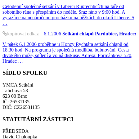
Celodenní společné setkání v Liberci Ruprechticích na faře od
sobotního rána s přespáním do neděle. Sraz ráno v 9:00 hod. A
vyrazíme na nenáročnou procházku na běžkách do okolí Liberce. S
…
kopírovat odkaz
6.1.2006
Setkání chlapů Pardubice, Hradec:
V pátek 6.1.2006 proběhne u Honzy Rychtára setkání chlapů od
18,30 hod. Na programu je společná modlitba, bubnování, Cesta
divokého muže, sdílení a volná diskuse. Adresa: Formánkova 520,
Hradec …
SÍDLO SPOLKU
YMCA Setkání
Talichova 53
623 00 Brno
IČ: 26531135
DIČ: CZ26531135
STATUTÁRNÍ ZÁSTUPCI
PŘEDSEDA
David Chaloupka