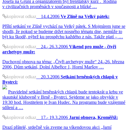
Josefa na Grúni a organizátorem byl frenštátský kurz . Rodina
v civilizačních proměnách v současnosti a blízké …
kopírovat odkaz
14.4.2006
Ve Zlíně na Velký pátek:
Příští setkání ve Zlíně vychází na Velký pátek. S Mojmírem jsme se
shodli, že pokud se budeme držet nosného tématu dne, nemůže to
být ku škodě, nýbrž ku prospěchu každého z nás. Takže platí – …
kopírovat odkaz
24.- 26.3.2006
Víkend pro muže - čtyři
archetypy muže:
Duchovní obnova na téma: „Čtyři archetypy muže“ 24.-26. března
2006, Dům setkání, Dolní Albeřice 1, Horní Maršov …
kopírovat odkaz
20.3.2006
Setkání brněnských chlapů v
Bystrci:
Pravidelné setkání brněnských chlapů bude tentokrát u krbu ve
skautské klubovně v Brně - Bystrci. Sejdeme se jako obvykle v
19:30 hod. Hostitelem je Ivan Hudec. Na programu bude vzájemné
sdílení a …
kopírovat odkaz
17.- 19.3.2006
Jarní obnova, Kroměříž:
Drazí přátelé, srdečně vás zveme na víkendovou akci „Jarní