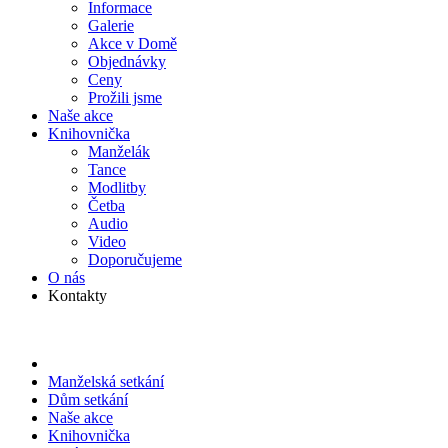
Informace
Galerie
Akce v Domě
Objed­návky
Ceny
Prožili jsme
Naše akce
Knihov­nička
Manželák
Tance
Modlitby
Četba
Audio
Video
Doporu­čujeme
O nás
Kontakty
Manželská setkání
Dům setkání
Naše akce
Knihov­nička