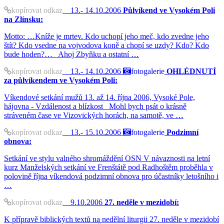
kopírovat odkaz
13.- 14.10.2006
Půlvíkend ve Vysokém Poli
na Zlínsku:
Motto: …Kníže je mrtev. Kdo uchopí jeho meč, kdo zvedne jeho
štít? Kdo vsedne na vojvodova koně a chopí se uzdy? Kdo? Kdo
bude hoden?… Ahoj Zbyňku a ostatní …
kopírovat odkaz
13.- 14.10.2006
fotogalerie
OHLÉDNUTÍ
za půlvíkendem ve Vysokém Poli:
Víkendové setkání mužů 13. až 14. října 2006, Vysoké Pole,
hájovna - Vzdálenost a blízkost Mohl bych psát o krásně
stráveném čase ve Vizovických horách, na samotě, ve …
kopírovat odkaz
13.- 15.10.2006
fotogalerie
Podzimní
obnova:
Setkání ve stylu valného shromáždění OSN V návaznosti na letní
kurz Manželských setkání ve Frenštátě pod Radhoštěm proběhla v
polovině října víkendová podzimní obnova pro účastníky letošního i
…
kopírovat odkaz
9.10.2006
27. neděle v mezidobí:
K přípravě biblických textů na nedělní liturgii 27. neděle v mezidobí