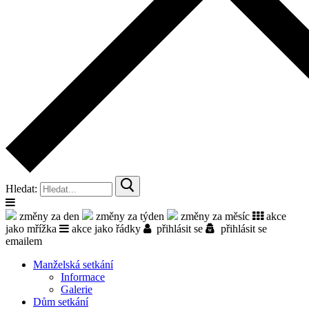
Hledat:
změny za den
změny za týden
změny za měsíc
akce
jako mřížka
akce jako řádky
přihlásit se
přihlásit se
emailem
Manželská setkání
Informace
Galerie
Dům setkání