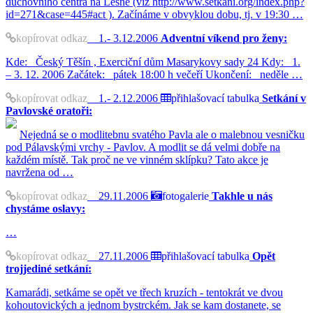
duchovního centra na Lesné (viz http://www.setkani.org/index.php?
id=271&case=445#act ). Začínáme v obvyklou dobu, tj. v 19:30 …
kopírovat odkaz
1.- 3.12.2006
Adventní víkend pro ženy:
Kde: Český Těšín , Exerciční dům Masarykovy sady 24 Kdy: 1.
– 3. 12. 2006 Začátek: pátek 18:00 h večeří Ukončení: neděle …
kopírovat odkaz
1.- 2.12.2006
přihlašovací tabulka
Setkání v
Pavlovské oratoři:
Nejedná se o modlitebnu svatého Pavla ale o malebnou vesničku
pod Pálavskými vrchy - Pavlov. A modlit se dá velmi dobře na
každém místě. Tak proč ne ve vinném sklípku? Tato akce je
navržena od …
kopírovat odkaz
29.11.2006
fotogalerie
Takhle u nás
chystáme oslavy:
…
kopírovat odkaz
27.11.2006
přihlašovací tabulka
Opět
trojjediné setkání:
Kamarádi, setkáme se opět ve třech kruzích - tentokrát ve dvou
kohoutovických a jednom bystrckém. Jak se kam dostanete, se