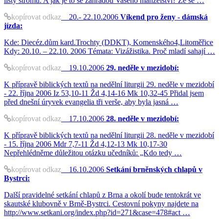
listy stromů. A jak je to se zahradou Vašeho manželství? Že se …
kopírovat odkaz
20.- 22.10.2006
Víkend pro ženy - dámská
jízda:
Kde: Diecéz.dům kard.Trochty (DDKT), Komenského4,Litoměřice
Kdy: 20.10. – 22.10. 2006 Témata: Vizážistika. Proč mladí sahají …
kopírovat odkaz
19.10.2006
29. neděle v mezidobí:
K přípravě biblických textů na nedělní liturgii 29. neděle v mezidobí
- 22. října 2006 Iz 53,10-11 Žd 4,14-16 Mk 10,32-45 Přidal jsem
před dnešní úryvek evangelia tři verše, aby byla jasná …
kopírovat odkaz
17.10.2006
28. neděle v mezidobí:
K přípravě biblických textů na nedělní liturgii 28. neděle v mezidobí
- 15. října 2006 Mdr 7,7-11 Žd 4,12-13 Mk 10,17-30
Nepřehlédněme důležitou otázku učedníků: „Kdo tedy …
kopírovat odkaz
16.10.2006
Setkání brněnských chlapů v
Bystrci:
Další pravidelné setkání chlapů z Brna a okolí bude tentokrát ve
skautské klubovně v Brně-Bystrci. Cestovní pokyny najdete na
http://www.setkani.org/index.php?id=271&case=478#act …