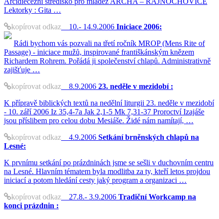
Arcidiecézní středisko pro mládež ARCHA – RAJNOCHOVICE
Lektorky : Gita …
kopírovat odkaz
10.- 14.9.2006
Iniciace 2006:
Rádi bychom vás pozvali na třetí ročník MROP (Mens Rite of
Passage) - iniciace mužů, inspirované františkánským knězem
Richardem Rohrem. Pořádá ji společenství chlapů. Administrativně
zajišťuje …
kopírovat odkaz
8.9.2006
23. neděle v mezidobí :
K přípravě biblických textů na nedělní liturgii 23. neděle v mezidobí
- 10. září 2006 Iz 35,4-7a Jak 2,1-5 Mk 7,31-37 Proroctví Izajáše
jsou příslibem pro celou dobu Mesiáše. Židé nám namítají, …
kopírovat odkaz
4.9.2006
Setkání brněnských chlapů na
Lesné:
K prvnímu setkání po prázdninách jsme se sešli v duchovním centru
na Lesné. Hlavním tématem byla modlitba za ty, kteří letos projdou
iniciací a potom hledání cesty jaký program a organizaci …
kopírovat odkaz
27.8.- 3.9.2006
Tradiční Workcamp na
konci prázdnin :