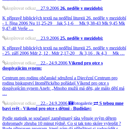
kopírovat odkaz
27.9.2006
26. neděle v mezidobí:
K přípravě biblických textů na nedělní liturgii 26. neděle v mezidobí
- 1. října 2006 Nu 11,25-29 Jak 5,1-6 Mk 9,38-43 Mk 9,45 Mk
9,47-48 Verše …
kopírovat odkaz
23.9.2006
25. neděle v mezidobí:
K přípravě biblických textů na nedělní liturgii 25. neděle v mezidobí
- 25. září 2006 Mdr 2, 12 . Mdr 2,17-20 Jk 3,16 . Jk 4,3 Mk …
kopírovat odkaz
22.- 24.9.2006
Víkend pro otce s
dospívajícím synem:
Centrum pro rodinu občanské sdružení a Diecézní Centrum pro
rodinu biskupství litoměřického pořádají Víkend pro otce s
dospívajícím synem Aneb: „Mnoho mužů má děti, ale málo dětí má
…
kopírovat odkaz
22.- 24.9.2006
fotogalerie
S tebou mne
baví svět - Víkend pro otce s dětmi - Budislav:
Podle statistik se současný zaměstnaný táta věnuje svým dětem
dohromady zhruba 10 minut týdně. Co si tak toto skóre vylepšit ?
Bude připraven program, který nám dá příležitost si zadovádět s …