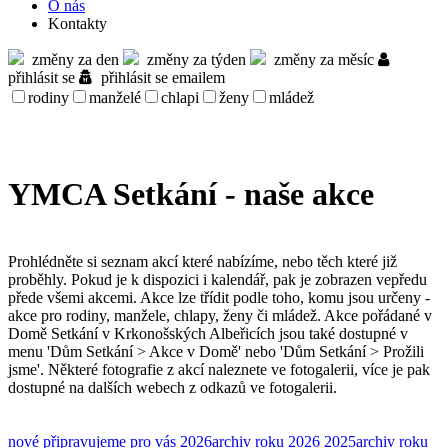
O nás
Kontakty
změny za den
změny za týden
změny za měsíc
přihlásit se
přihlásit se emailem
rodiny
manželé
chlapi
ženy
mládež
YMCA Setkání - naše akce
Prohlédněte si seznam akcí které nabízíme, nebo těch které již
proběhly. Pokud je k dispozici i kalendář, pak je zobrazen vepředu
přede všemi akcemi. Akce lze třídit podle toho, komu jsou určeny -
akce pro rodiny, manžele, chlapy, ženy či mládež. Akce pořádané v
Domě Setkání v Krkonošských Albeřicích jsou také dostupné v
menu 'Dům Setkání > Akce v Domě' nebo 'Dům Setkání > Prožili
jsme'. Některé fotografie z akcí naleznete ve fotogalerii, více je pak
dostupné na dalších webech z odkazů ve fotogalerii.
nové
připravujeme pro vás
2026
archiv roku 2026
2025
archiv roku