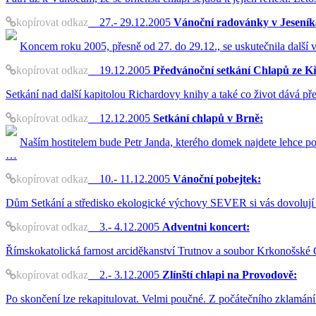
kopírovat odkaz
27.- 29.12.2005
Vánoční radovánky v Jeseník
Koncem roku 2005, přesně od 27. do 29.12., se uskutečnila další vý
kopírovat odkaz
19.12.2005
Předvánoční setkání Chlapů ze Křt
Setkání nad další kapitolou Richardovy knihy a také co život dává p
kopírovat odkaz
12.12.2005
Setkání chlapů v Brně:
Naším hostitelem bude Petr Janda, kterého domek najdete lehce p
…
kopírovat odkaz
10.- 11.12.2005
Vánoční pobejtek:
Dům Setkání a středisko ekologické výchovy SEVER si vás dovolují
kopírovat odkaz
3.- 4.12.2005
Adventni koncert:
Římskokatolická farnost arciděkanství Trutnov a soubor Krkonošské 
kopírovat odkaz
2.- 3.12.2005
Zlínští chlapi na Provodově:
Po skončení lze rekapitulovat. Velmi poučné. Z počátečního zklamání a