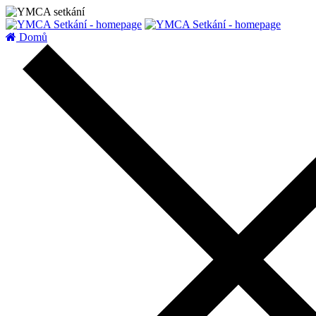
zatížení serveru
Domů