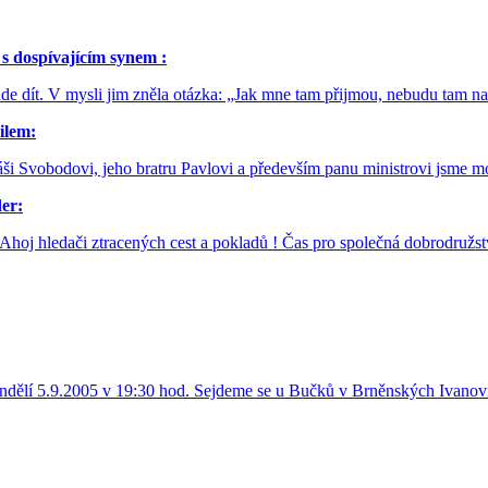
 s dospívajícím synem :
ude dít. V mysli jim zněla otázka: „Jak mne tam přijmou, nebudu tam n
ilem:
Svobodovi, jeho bratru Pavlovi a především panu ministrovi jsme moh
er:
hledači ztracených cest a pokladů ! Čas pro společná dobrodružst
ondělí 5.9.2005 v 19:30 hod. Sejdeme se u Bučků v Brněnských Ivanovi