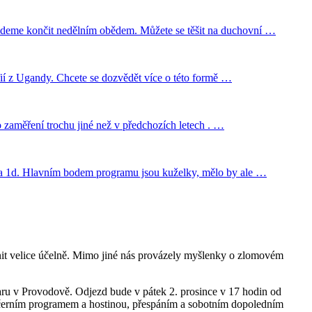
 budeme končit nedělním obědem. Můžete se těšit na duchovní …
ií z Ugandy. Chcete se dozvědět více o této formě …
o zaměření trochu jiné než v předchozích letech . …
grova 1d. Hlavním bodem programu jsou kuželky, mělo by ale …
plnit velice účelně. Mimo jiné nás provázely myšlenky o zlomovém
faru v Provodově. Odjezd bude v pátek 2. prosince v 17 hodin od
 večerním programem a hostinou, přespáním a sobotním dopoledním