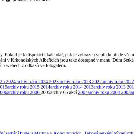
ly. Pokud je k dispozici i kalendář, pak je zobrazen vepředu přede všem
kání v Krkonošských Albeřicích jsou také dostupné v menu 'Dům Setká
ších webech z odkazů ve fotogalerii.
025
2024
archiv roku 2024
2023
archiv roku 2023
2022
archiv roku 2022
015
archiv roku 2015
2014
archiv roku 2014
2013
archiv roku 2013
201
006
archiv roku 2006
2005
archiv
65 akcí
2004
archiv roku 2004
2003
a
Letošní setkání bude u Martina v Kohoutovicích. Taková setkání bývají 