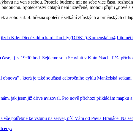
výbavu na ven s sebou. Protože budeme mít na sebe více času, rozhodně
 v budoucnu. Společenství chlapů není uzavřené, mohou přijít i „nové a 
pátek a sobota 3.-4. března společné setkání zlínských a brněnských ch
ská jízda Kde: Diecéz.dům kard.Trochty (DDKT),Komenského4,Litoměř
 čase, tj. v 19:30 hod. Sejdeme se u Scavinů v Kníničkách. Pěší přích
 obnova" , která je také součástí celoročního cyklu Manželská setkání
 nám, jak jsem již dříve avizoval. Pro nově příchozí přikládám mapku 
a vše potřebné ke vstupu na server, píši Vám od Pavla Hranáče. Na set
dcery: