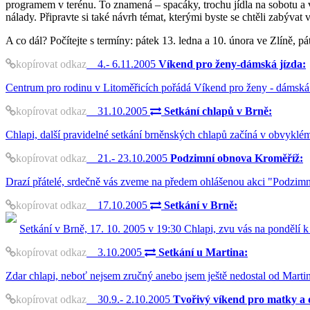
programem v terénu. To znamená – spacáky, trochu jídla na sobotu a 
nálady. Připravte si také návrh témat, kterými byste se chtěli zabývat
A co dál? Počítejte s termíny: pátek 13. ledna a 10. února ve Zlíně, 
kopírovat odkaz
4.- 6.11.2005
Víkend pro ženy-dámská jízda:
Centrum pro rodinu v Litoměřicích pořádá Víkend pro ženy - dám
kopírovat odkaz
31.10.2005
Setkání chlapů v Brně:
Chlapi, další pravidelné setkání brněnských chlapů začíná v obvyklém
kopírovat odkaz
21.- 23.10.2005
Podzimní obnova Kroměříž:
Drazí přátelé, srdečně vás zveme na předem ohlášenou akci "Podzimní
kopírovat odkaz
17.10.2005
Setkání v Brně:
Setkání v Brně, 17. 10. 2005 v 19:30 Chlapi, zvu vás na pondělí k
kopírovat odkaz
3.10.2005
Setkání u Martina:
Zdar chlapi, neboť nejsem zručný anebo jsem ještě nedostal od Martin
kopírovat odkaz
30.9.- 2.10.2005
Tvořivý víkend pro matky a 