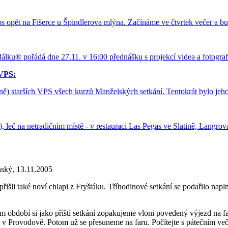
tos opět na Fišerce u Špindlerova mlýna. Začínáme ve čtvrtek večer a
álku® pořádá dne 27.11. v 16:00 přednášku s projekcí videa a fotograf
 VPS:
ebně) starších VPS všech kurzů Manželských setkání. Tentokrát bylo jeh
d.), leč na netradičním místě - v restauraci Las Pegas ve Slatině, Lan
ký, 13.11.2005
řišli také noví chlapi z Fryštáku. Tříhodinové setkání se podařilo na
ném období si jako příští setkání zopakujeme vloni povedený výjezd na 
vsi v Provodově. Potom už se přesuneme na faru. Počítejte s pátečním