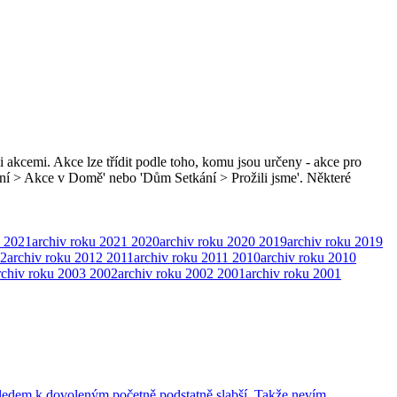
i akcemi. Akce lze třídit podle toho, komu jsou určeny - akce pro
ní > Akce v Domě' nebo 'Dům Setkání > Prožili jsme'. Některé
2021
archiv roku 2021
2020
archiv roku 2020
2019
archiv roku 2019
2
archiv roku 2012
2011
archiv roku 2011
2010
archiv roku 2010
rchiv roku 2003
2002
archiv roku 2002
2001
archiv roku 2001
vzhledem k dovoleným početně podstatně slabší. Takže nevím …