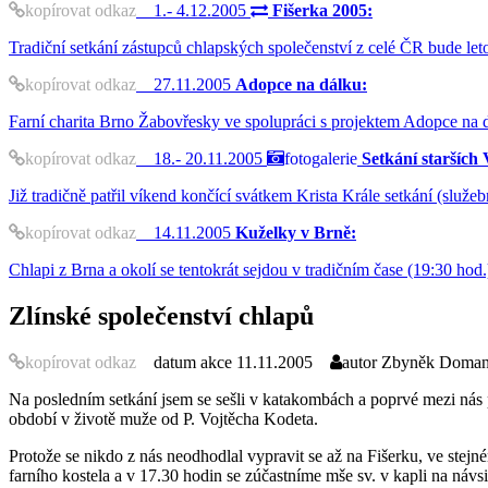
kopírovat odkaz
1.- 4.12.2005
Fišerka 2005:
Tradiční setkání zástupců chlapských společenství z celé ČR bude le
kopírovat odkaz
27.11.2005
Adopce na dálku:
Farní charita Brno Žabovřesky ve spolupráci s projektem Adopce na d
kopírovat odkaz
18.- 20.11.2005
fotogalerie
Setkání starších
Již tradičně patřil víkend končící svátkem Krista Krále setkání (služ
kopírovat odkaz
14.11.2005
Kuželky v Brně:
Chlapi z Brna a okolí se tentokrát sejdou v tradičním čase (19:30 ho
Zlínské společenství chlapů
kopírovat odkaz
datum akce
11.11.2005
autor
Zbyněk Domans
Na posledním setkání jsem se sešli v katakombách a poprvé mezi nás p
období v životě muže od P. Vojtěcha Kodeta.
Protože se nikdo z nás neodhodlal vypravit se až na Fišerku, ve stej
farního kostela a v 17.30 hodin se zúčastníme mše sv. v kapli na ná