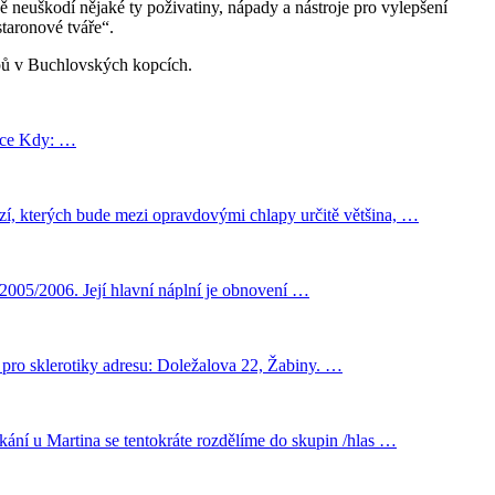
 neuškodí nějaké ty poživatiny, nápady a nástroje pro vylepšení
staronové tváře“.
lapů v Buchlovských kopcích.
ice Kdy: …
ozí, kterých bude mezi opravdovými chlapy určitě většina, …
 2005/2006. Její hlavní náplní je obnovení …
a pro sklerotiky adresu: Doležalova 22, Žabiny. …
kání u Martina se tentokráte rozdělíme do skupin /hlas …