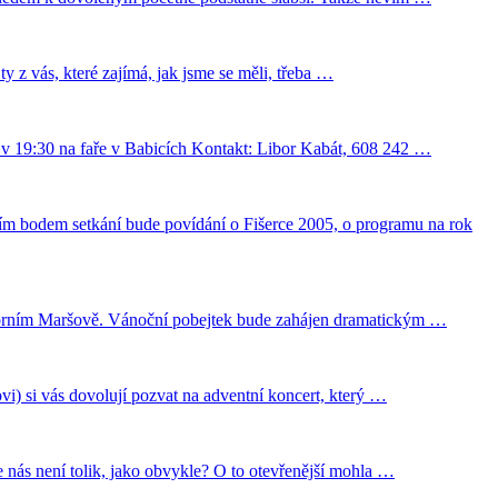
y z vás, které zajímá, jak jsme se měli, třeba …
í v 19:30 na faře v Babicích Kontakt: Libor Kabát, 608 242 …
ním bodem setkání bude povídání o Fišerce 2005, o programu na rok
 Horním Maršově. Vánoční pobejtek bude zahájen dramatickým …
) si vás dovolují pozvat na adventní koncert, který …
e nás není tolik, jako obvykle? O to otevřenější mohla …