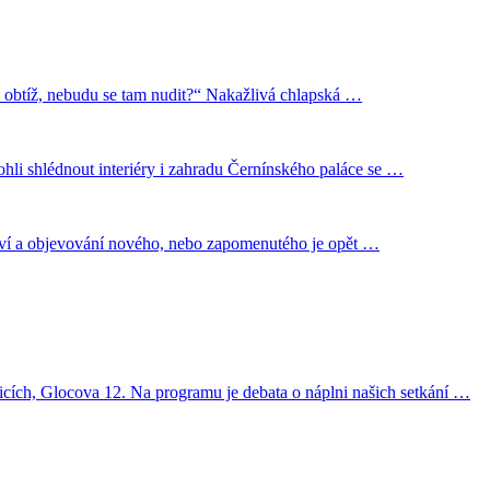
a obtíž, nebudu se tam nudit?“ Nakažlivá chlapská …
li shlédnout interiéry i zahradu Černínského paláce se …
ví a objevování nového, nebo zapomenutého je opět …
cích, Glocova 12. Na programu je debata o náplni našich setkání …