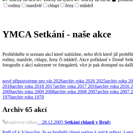
rodiny
manželé
chlapi
ženy
mládež
YMCA Setkání - naše akce
Prohlédněte si seznam akcí které nabízíme, nebo těch které již proběh
rodiny, manžele, chlapy, ženy či mládež. Akce pořádané v Domě Set
fotografie z akcí naleznete ve fotogalerii, více je pak dostupné na dal
nové
připravujeme pro vás
2026
archiv roku 2026
2025
archiv roku 2
2018
archiv roku 2018
2017
archiv roku 2017
2016
archiv roku 2016
2
2009
archiv roku 2009
2008
archiv roku 2008
2007
archiv roku 2007
2
1970
archiv roku 1970
Archiv
65 akcí
kopírovat odkaz
28.12.2005
Setkání chlapů v Brně:
Patří už k Vánocům, že se brněnští chlapi sejdou k jejich reflexi. 