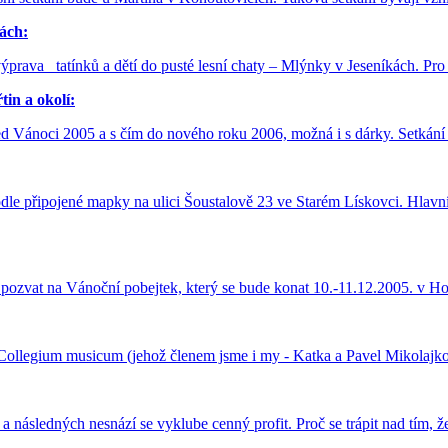
ách:
prava tatínků a dětí do pusté lesní chaty – Mlýnky v Jeseníkách. Pro t
in a okolí:
řed Vánoci 2005 a s čím do nového roku 2006, možná i s dárky. Setkán
odle připojené mapky na ulici Šoustalově 23 ve Starém Lískovci. Hlav
 pozvat na Vánoční pobejtek, který se bude konat 10.-11.12.2005. v
Collegium musicum (jehož členem jsme i my - Katka a Pavel Mikolajkovi
 následných nesnází se vyklube cenný profit. Proč se trápit nad tím, ž