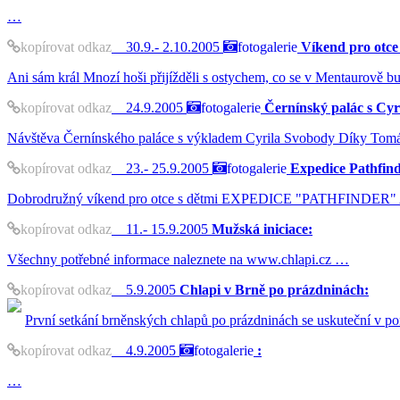
…
kopírovat odkaz
30.9.- 2.10.2005
fotogalerie
Víkend pro otce
Ani sám král Mnozí hoši přijížděli s ostychem, co se v Mentaurově b
kopírovat odkaz
24.9.2005
fotogalerie
Černínský palác s Cyr
Návštěva Černínského paláce s výkladem Cyrila Svobody Díky Tomáši 
kopírovat odkaz
23.- 25.9.2005
fotogalerie
Expedice Pathfind
Dobrodružný víkend pro otce s dětmi EXPEDICE "PATHFINDER" Ahoj 
kopírovat odkaz
11.- 15.9.2005
Mužská iniciace:
Všechny potřebné informace naleznete na www.chlapi.cz …
kopírovat odkaz
5.9.2005
Chlapi v Brně po prázdninách:
První setkání brněnských chlapů po prázdninách se uskuteční v p
kopírovat odkaz
4.9.2005
fotogalerie
:
…