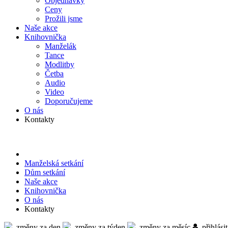
Objed­návky
Ceny
Prožili jsme
Naše akce
Knihov­nička
Manželák
Tance
Modlitby
Četba
Audio
Video
Doporu­čujeme
O nás
Kontakty
Manželská setkání
Dům setkání
Naše akce
Knihov­nička
O nás
Kontakty
změny za den
změny za týden
změny za měsíc
přihlásit