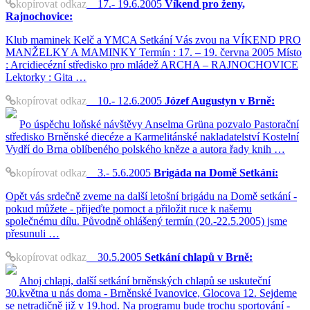
kopírovat odkaz
17.- 19.6.2005
Víkend pro ženy,
Rajnochovice:
Klub maminek Kelč a YMCA Setkání Vás zvou na VÍKEND PRO
MANŽELKY A MAMINKY Termín : 17. – 19. června 2005 Místo
: Arcidiecézní středisko pro mládež ARCHA – RAJNOCHOVICE
Lektorky : Gita …
kopírovat odkaz
10.- 12.6.2005
Józef Augustyn v Brně:
Po úspěchu loňské návštěvy Anselma Grüna pozvalo Pastorační
středisko Brněnské diecéze a Karmelitánské nakladatelství Kostelní
Vydří do Brna oblíbeného polského kněze a autora řady knih …
kopírovat odkaz
3.- 5.6.2005
Brigáda na Domě Setkání:
Opět vás srdečně zveme na další letošní brigádu na Domě setkání -
pokud můžete - přijeďte pomoct a přiložit ruce k našemu
společnému dílu. Původně ohlášený termín (20.-22.5.2005) jsme
přesunuli …
kopírovat odkaz
30.5.2005
Setkání chlapů v Brně:
Ahoj chlapi, další setkání brněnských chlapů se uskuteční
30.května u nás doma - Brněnské Ivanovice, Glocova 12. Sejdeme
se netradičně již v 19.hod. Na programu bude trochu sportování -