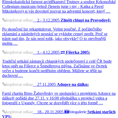
Římskokatolická farnost arciděkanství Trutnov a soubor Krkonošské
Collegium musicum (jehož členem jsme i my - Katka a Pavel
Mikolajkovi) si vás dovolují pozvat na adventní koncert, který …
kopírovat odkaz
2.- 3.12.2005
Zlínští chlapi na Provodově:
Po skončení lze rekapitulovat. Velmi poučné. Z počátečního
zklamání a následných nesnází se vyklube cenný profit. Proč se
trápit nad tím, že nás není tolik, jako obvykle? O to otevřenější
mohla …
kopírovat odkaz
1.- 4.12.2005
Fišerka 2005:
Tradiční setkání zástupců chlapských společenství z celé ČR bude
letos opět na Fišerce u Špindlerova mlýna. Začínáme ve čtvrtek
večer a budeme končit nedělním obědem. Můžete se těšit na
duchovní …
kopírovat odkaz
27.11.2005
Adopce na dálku:
Farní charita Brno Žabovřesky ve spolupráci s projektem Adopce na
dálku® pořádá dne 27.11. v 16:00 přednášku s projekcí videa a
fotografií z Ugandy. Chcete se dozvědět více o této formě …
kopírovat odkaz
18.- 20.11.2005
fotogalerie
Setkání starších
VPS: