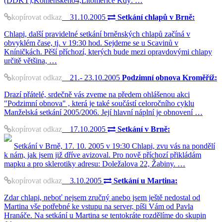
(DDKT),Komenského4,Litoměřice Kdy: …
kopírovat odkaz
31.10.2005
Setkání chlapů v Brně:
Chlapi, další pravidelné setkání brněnských chlapů začíná v
obvyklém čase, tj. v 19:30 hod. Sejdeme se u Scavinů v
Kníničkách. Pěší příchozí, kterých bude mezi opravdovými chlapy
určitě většina, …
kopírovat odkaz
21.- 23.10.2005
Podzimní obnova Kroměříž:
Drazí přátelé, srdečně vás zveme na předem ohlášenou akci
"Podzimní obnova" , která je také součástí celoročního cyklu
Manželská setkání 2005/2006. Její hlavní náplní je obnovení …
kopírovat odkaz
17.10.2005
Setkání v Brně:
Setkání v Brně, 17. 10. 2005 v 19:30 Chlapi, zvu vás na pondělí
k nám, jak jsem již dříve avizoval. Pro nově příchozí přikládám
mapku a pro sklerotiky adresu: Doležalova 22, Žabiny. …
kopírovat odkaz
3.10.2005
Setkání u Martina:
Zdar chlapi, neboť nejsem zručný anebo jsem ještě nedostal od
Martina vše potřebné ke vstupu na server, píši Vám od Pavla
Hranáče. Na setkání u Martina se tentokráte rozdělíme do skupin