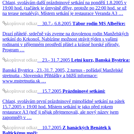
Chlapi, svolávám další prázdninové setkání na pondělí 1.8.2005 v
19:00 hod. (začátek je úmyslně dříve, protože po 22:00 hod. se už
na terase nenalévá). Místem setkání je restaurace Veranda A3 …
kopírovat odkaz
30.7.- 6.8.2005
Tábor rodin MS Albeřice:
Drazí přátelé, srdečně vás zveme na dovolenou rodin Manželských
setkání do Krkonoš. Nabízíme možnost strávit týden s vašimi
rodinami v příjemném prostředí přátel a krásné horské přírody.
Program …
kopírovat odkaz
23.- 31.7.2005
Letní kurz, Banská Bystrica:
Banská Bystrica , 23.-31.7. 2005, 2.turnus - pořádají Manželské
stretnutia - Slovensko Přihlášky a bližší informace:
www.mstretnutia.sk …
kopírovat odkaz
15.7.2005
Prázdninové setkání:
Chlapi, svolávám první prázdninové mimořádné setkání na pátek
15.7.2005 v 19:00 hod. Místem setkání je jako před rokem
restaurace A3 (teď ji nějak přejmenovali, ale nový název jsem
zapomněl) v …
kopírovat odkaz
10.7.2005
Z hanáckých Benátek k
Baltickému moři: