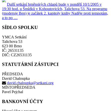
Další setkání brněnských chlapů bude v pondělí 10/1/2005 v
19:30 hod. u Šmídků v Kohoutovicích, Talichova 53. Na programu
(moderuje Ben) je začátek 2. kapitoly knihy Naděje proti temnotám,
a to po …
SÍDLO SPOLKU
YMCA Setkání
Talichova 53
623 00 Brno
IČ: 26531135
DIČ: CZ26531135
STATUTÁRNÍ ZÁSTUPCI
PŘEDSEDA
David Chaloupka
david.chaloupka@setkani.org
MÍSTOPŘEDSEDA
Pavel Pejchal
BANKOVNÍ ÚČTY