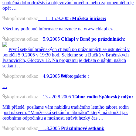
společná dobrodružství a objevování nového, nebo zapomenutého je
opět …
kopírovat odkaz
11.- 15.9.2005
Mužská iniciace:
Všechny potřebné informace naleznete na www.chlapi.cz …
kopírovat odkaz
5.9.2005
Chlapi v Brně po prázdninách:
První setkání brněnských chlapů po prázdninách se uskuteční v
pondělí 5.9.2005 v 19:30 hod. Sejdeme se u Bučků v Brněnských
Ivanovicích, Glocova 12. Na programu je debata o náplni našich
setkání …
kopírovat odkaz
4.9.2005
fotogalerie
:
…
kopírovat odkaz
13.- 20.8.2005
Tábor rodin Spálovský mlýn:
Milí přátelé, posíláme vám nabídku tradičního letního tábora rodin
pod názvem: "Manželská setkání u táboráku" který má sloužit jak
osobnímu odpočinku a možnosti strávit hezký čas …
kopírovat odkaz
1.8.2005
Prázdninové setkání: