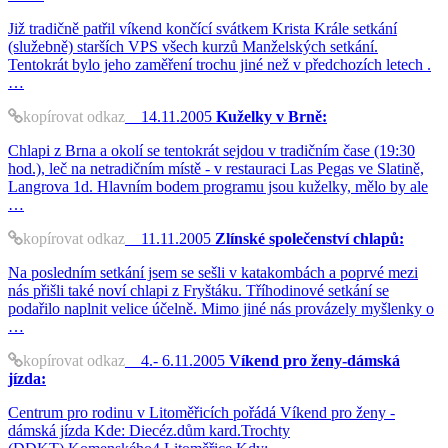
Již tradičně patřil víkend končící svátkem Krista Krále setkání
(služebně) starších VPS všech kurzů Manželských setkání.
Tentokrát bylo jeho zaměření trochu jiné než v předchozích letech .
…
kopírovat odkaz
14.11.2005
Kuželky v Brně:
Chlapi z Brna a okolí se tentokrát sejdou v tradičním čase (19:30
hod.), leč na netradičním místě - v restauraci Las Pegas ve Slatině,
Langrova 1d. Hlavním bodem programu jsou kuželky, mělo by ale
…
kopírovat odkaz
11.11.2005
Zlínské společenství chlapů:
Na posledním setkání jsem se sešli v katakombách a poprvé mezi
nás přišli také noví chlapi z Fryštáku. Tříhodinové setkání se
podařilo naplnit velice účelně. Mimo jiné nás provázely myšlenky o
…
kopírovat odkaz
4.- 6.11.2005
Víkend pro ženy-dámská
jízda:
Centrum pro rodinu v Litoměřicích pořádá Víkend pro ženy -
dámská jízda Kde: Diecéz.dům kard.Trochty