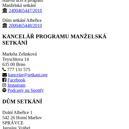
Hlavní účet a program
Manželská setkání
2400465447/2010
Dům setkání Albeřice
2000465448/2010
KANCELÁŘ PROGRAMU MANŽELSKÁ
SETKÁNÍ
Markéta Zelinková
Teyschlova 14
635 00 Brno
777 131 575
kancelar@setkani.org
Facebook
Instagram
Podcasty na Spotify
DŮM SETKÁNÍ
Dolní Albeřice 1
542 26 Horní Maršov
SPRÁVCE
Jaroslav Vrábel