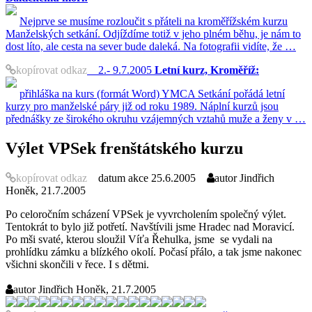
Nejprve se musíme rozloučit s přáteli na kroměřížském kurzu
Manželských setkání. Odjíždíme totiž v jeho plném běhu, je nám to
dost líto, ale cesta na sever bude daleká. Na fotografii vidíte, že …
kopírovat odkaz
2.- 9.7.2005
Letní kurz, Kroměříž:
přihláška na kurs (formát Word) YMCA Setkání pořádá letní
kurzy pro manželské páry již od roku 1989. Náplní kurzů jsou
přednášky ze širokého okruhu vzájemných vztahů muže a ženy v …
Výlet VPSek frenštátského kurzu
kopírovat odkaz
datum akce
25.6.2005
autor
Jindřich
Honěk, 21.7.2005
Po celoročním scházení VPSek je vyvrcholením společný výlet.
Tentokrát to bylo již potřetí. Navštívili jsme Hradec nad Moravicí.
Po mši svaté, kterou sloužil Víťa Řehulka, jsme se vydali na
prohlídku zámku a blízkého okolí. Počasí přálo, a tak jsme nakonec
všichni skončili v řece. I s dětmi.
autor
Jindřich Honěk, 21.7.2005