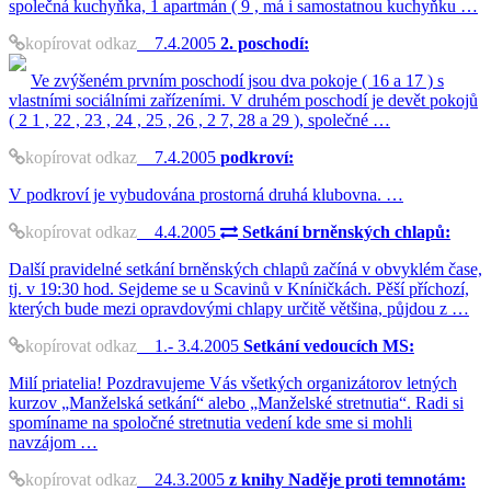
společná kuchyňka, 1 apartmán ( 9 , má i samostatnou kuchyňku …
kopírovat odkaz
7.4.2005
2. poschodí:
Ve zvýšeném prvním poschodí jsou dva pokoje ( 16 a 17 ) s
vlastními sociálními zařízeními. V druhém poschodí je devět pokojů
( 2 1 , 22 , 23 , 24 , 25 , 26 , 2 7, 28 a 29 ), společné …
kopírovat odkaz
7.4.2005
podkroví:
V podkroví je vybudována prostorná druhá klubovna. …
kopírovat odkaz
4.4.2005
Setkání brněnských chlapů:
Další pravidelné setkání brněnských chlapů začíná v obvyklém čase,
tj. v 19:30 hod. Sejdeme se u Scavinů v Kníničkách. Pěší příchozí,
kterých bude mezi opravdovými chlapy určitě většina, půjdou z …
kopírovat odkaz
1.- 3.4.2005
Setkání vedoucích MS:
Milí priatelia! Pozdravujeme Vás všetkých organizátorov letných
kurzov „Manželská setkání“ alebo „Manželské stretnutia“. Radi si
spomíname na spoločné stretnutia vedení kde sme si mohli
navzájom …
kopírovat odkaz
24.3.2005
z knihy Naděje proti temnotám: