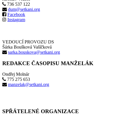
736 537 122
dum@setkani.org
Facebook
Instagram
VEDOUCÍ PROVOZU DS
Šárka Boušková Vašíčková
sarka.bouskova@setkani.org
REDAKCE ČASOPISU MANŽELÁK
Ondřej Molnár
775 275 653
manzelak@setkani.org
SPŘÁTELENÉ ORGANIZACE