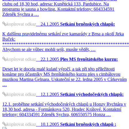
clubu od 18,30 hod, adresa: Kunětická 133, Pardubice. Na
programu je sauna a bowling. Kontaktní telefony: 604334591
Zdeněk Sychra a …
kopírovat odkaz
24.1.2005
Setkání brněnských chlapů:
K dalšímu pravidelnému setkání zve kamarády z Brna a okolí Jirka
Buček:
*******************************************************
Abychom se ale vůbec mohli sejít, musíte vědět, …
kopírovat odkaz
22.1.2005
Ples MS frenštátského kurzu:
Deset let je docela malé kulaté výročí, a tak při této příležitosti
konáme pro účastníky MS frenštátského kurzu ples s cimbálovou
muzikou Martina Gelnara. Uskuteční se 22. ledna 2005 v Církevním
…
kopírovat odkaz
12.1.2005
Setkání východočeských chlapů:
12.1. proběhne setkání východočeských chlapů u Honzy Rychtára v
18,30 hod, adresa - Formánkova 520, Hradec Králové. Kontaktní
telefony: 604334591 Zdeněk Sychra, 606550575 Honza …
kopírovat odkaz
10.1.2005
Setkání brněnských chlapů :