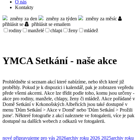
O nás
Kontakty
změny za den
změny za týden
změny za měsíc
přihlásit se
přihlásit se emailem
rodiny
manželé
chlapi
ženy
mládež
YMCA Setkání - naše akce
Prohlédněte si seznam akcí které nabízíme, nebo těch které již
proběhly. Pokud je k dispozici i kalendář, pak je zobrazen vepředu
přede všemi akcemi. Akce lze třídit podle toho, komu jsou určeny -
akce pro rodiny, manžele, chlapy, ženy či mládež. Akce pořádané v
Domě Setkání v Krkonošských Albeřicích jsou také dostupné v
menu 'Dům Setkání > Akce v Domě' nebo 'Dům Setkání > Prožili
jsme'. Některé fotografie z akcí naleznete ve fotogalerii, více je pak
dostupné na dalších webech z odkazů ve fotogalerii.
nové
připravujeme pro vás
2026
archiv roku 2026
2025
archiv roku