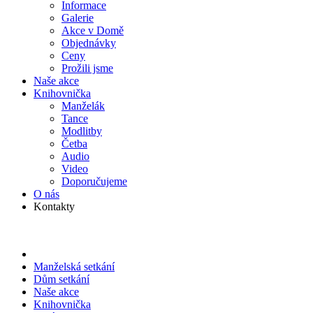
Informace
Galerie
Akce v Domě
Objed­návky
Ceny
Prožili jsme
Naše akce
Knihov­nička
Manželák
Tance
Modlitby
Četba
Audio
Video
Doporu­čujeme
O nás
Kontakty
Manželská setkání
Dům setkání
Naše akce
Knihov­nička