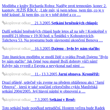
Modlitba z knihy Richarda Rohra: Naděje proti temnotám, konec 2.
kapitoly. JEŽÍŠ ŘÍKÁ: „Lide můj, já jsem tebou, jsem tím, co je v
tobě krásné. Já jsem tím, co je v tobě dobré a co …
kopírovat odkaz
21.3.2005
Setkání brněnských chlapů:
Další setkání brněnských chlapů bude letos až na jaře ! Konkrétně v
pondělí 21.března v 19:30 hod. u Šmídků v Kohoutovicích,
Talichova 53. Na programu bude slavnostní ukončení Benova …
kopírovat odkaz
16.3.2005
Dajenu - bylo by nám stačilo:
Tuto litanickou modlitbu se modlí židé o svátku Pesah Dajenu "Bylo
by nám stačilo" Jak četné jsou stupně Boží dobroty vůči nám!
Kdyby nás vyvedl z Egypta a nevykonal nad nimi …
kopírovat odkaz
11.- 13.3.2005
Jarní obnova, Kroměříž:
Drazí přátelé, srdečně vás zveme na předem ohlášenou akci "Jarní
Obnova" , která je také součástí celoročního cyklu Manželská
setkání 2004/2005. Její hlavní náplní je obnovení a …
kopírovat odkaz
7.3.2005
Setkání v Brně:
Toto setkání bude poněkud netradiční. Hostem večera bude Radek