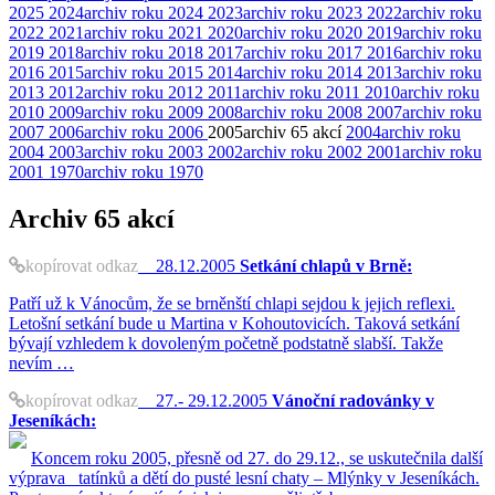
2025
2024
archiv roku 2024
2023
archiv roku 2023
2022
archiv roku
2022
2021
archiv roku 2021
2020
archiv roku 2020
2019
archiv roku
2019
2018
archiv roku 2018
2017
archiv roku 2017
2016
archiv roku
2016
2015
archiv roku 2015
2014
archiv roku 2014
2013
archiv roku
2013
2012
archiv roku 2012
2011
archiv roku 2011
2010
archiv roku
2010
2009
archiv roku 2009
2008
archiv roku 2008
2007
archiv roku
2007
2006
archiv roku 2006
2005
archiv
65 akcí
2004
archiv roku
2004
2003
archiv roku 2003
2002
archiv roku 2002
2001
archiv roku
2001
1970
archiv roku 1970
Archiv
65 akcí
kopírovat odkaz
28.12.2005
Setkání chlapů v Brně:
Patří už k Vánocům, že se brněnští chlapi sejdou k jejich reflexi.
Letošní setkání bude u Martina v Kohoutovicích. Taková setkání
bývají vzhledem k dovoleným početně podstatně slabší. Takže
nevím …
kopírovat odkaz
27.- 29.12.2005
Vánoční radovánky v
Jeseníkách:
Koncem roku 2005, přesně od 27. do 29.12., se uskutečnila další
výprava tatínků a dětí do pusté lesní chaty – Mlýnky v Jeseníkách.