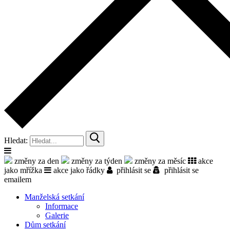
Hledat:
změny za den
změny za týden
změny za měsíc
akce
jako mřížka
akce jako řádky
přihlásit se
přihlásit se
emailem
Manželská setkání
Informace
Galerie
Dům setkání