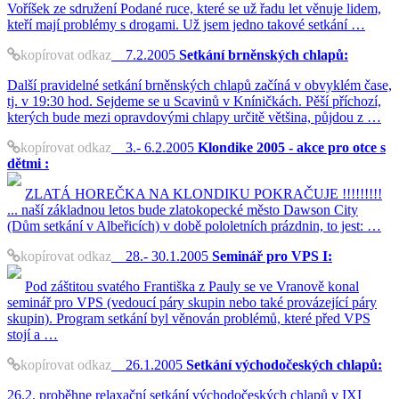
Voříšek ze sdružení Podané ruce, které se už řadu let věnuje lidem,
kteří mají problémy s drogami. Už jsem jedno takové setkání …
kopírovat odkaz
7.2.2005
Setkání brněnských chlapů:
Další pravidelné setkání brněnských chlapů začíná v obvyklém čase,
tj. v 19:30 hod. Sejdeme se u Scavinů v Kníničkách. Pěší příchozí,
kterých bude mezi opravdovými chlapy určitě většina, půjdou z …
kopírovat odkaz
3.- 6.2.2005
Klondike 2005 - akce pro otce s
dětmi :
ZLATÁ HOREČKA NA KLONDIKU POKRAČUJE !!!!!!!!!
... naší základnou letos bude zlatokopecké město Dawson City
(Dům setkání v Albeřicích) v době pololetních prázdnin, to jest: …
kopírovat odkaz
28.- 30.1.2005
Seminář pro VPS I:
Pod záštitou svatého Františka z Pauly se ve Vranově konal
seminář pro VPS (vedoucí páry skupin nebo také provázející páry
skupin). Program setkání byl věnován problémů, které před VPS
stojí a …
kopírovat odkaz
26.1.2005
Setkání východočeských chlapů:
26.2. proběhne relaxační setkání východočeských chlapů v IXI