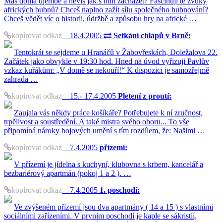
Máš doma djembe a nevíš jak s ním zacházet? Fascinují tě zvuky
afrických bubnů? Chceš naplno zažít sílu společného bubnování?
Chceš vědět víc o historii, údržbě a způsobu hry na africké …
kopírovat odkaz
18.4.2005
Setkání chlapů v Brně:
Tentokrát se sejdeme u Hranáčů v Žabovřeskách, Doležalova 22.
Začátek jako obvykle v 19:30 hod. Hned na úvod vyřizuji Pavlův
vzkaz kuřákům: „V domě se nekouří!“ K dispozici je samozřejmě
zahrada …
kopírovat odkaz
15.- 17.4.2005
Pletení z proutí:
Zaujala vás někdy práce košíkáře? Potřebujete k ní zručnost,
trpělivost a soustředění. A také mistra svého oboru... To vše
připomíná nároky bojových umění s tím rozdílem, že: Našimi …
kopírovat odkaz
7.4.2005
přízemí:
V přízemí je jídelna s kuchyní, klubovna s krbem, kancelář a
bezbariérový apartmán (pokoj 1 a 2 ). …
kopírovat odkaz
7.4.2005
1. poschodí:
Ve zvýšeném přízemí jsou dva apartmány ( 14 a 15 ) s vlastními
sociálními zařízeními. V prvním poschodí je kaple se sákristií,