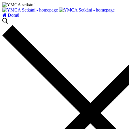
zatížení serveru
Domů