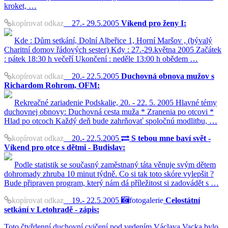
kroket, …
kopírovat odkaz
27.- 29.5.2005
Víkend pro ženy I:
Kde : Dům setkání, Dolní Albeřice 1, Horní Maršov , (bývalý
Charitní domov řádových sester) Kdy : 27.-29.května 2005 Začátek
: pátek 18:30 h večeří Ukončení : neděle 13:00 h obědem …
kopírovat odkaz
20.- 22.5.2005
Duchovná obnova mužov s
Richardom Rohrom, OFM:
Rekreačné zariadenie Podskalie, 20. - 22. 5. 2005 Hlavné témy
duchovnej obnovy: Duchovná cesta muža * Zranenia po otcovi *
Hlad po otcoch Každý deň bude zahrňovať spoločnú modlitbu, …
kopírovat odkaz
20.- 22.5.2005
S tebou mne baví svět -
Víkend pro otce s dětmi - Budislav:
Podle statistik se současný zaměstnaný táta věnuje svým dětem
dohromady zhruba 10 minut týdně. Co si tak toto skóre vylepšit ?
Bude připraven program, který nám dá příležitost si zadovádět s …
kopírovat odkaz
19.- 22.5.2005
fotogalerie
Celostátní
setkání v Letohradě - zápis:
Toto čtyřdenní duchovní cvičení pod vedením Václava Vacka bylo