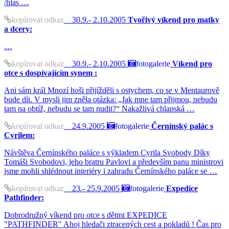
/hlas …
kopírovat odkaz
30.9.- 2.10.2005
Tvořivý víkend pro matky
a dcery:
…
kopírovat odkaz
30.9.- 2.10.2005
fotogalerie
Víkend pro
otce s dospívajícím synem :
Ani sám král Mnozí hoši přijížděli s ostychem, co se v Mentaurově
bude dít. V mysli jim zněla otázka: „Jak mne tam přijmou, nebudu
tam na obtíž, nebudu se tam nudit?“ Nakažlivá chlapská …
kopírovat odkaz
24.9.2005
fotogalerie
Černínský palác s
Cyrilem:
Návštěva Černínského paláce s výkladem Cyrila Svobody Díky
Tomáši Svobodovi, jeho bratru Pavlovi a především panu ministrovi
jsme mohli shlédnout interiéry i zahradu Černínského paláce se …
kopírovat odkaz
23.- 25.9.2005
fotogalerie
Expedice
Pathfinder:
Dobrodružný víkend pro otce s dětmi EXPEDICE
"PATHFINDER" Ahoj hledači ztracených cest a pokladů ! Čas pro