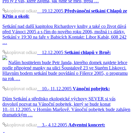
Pro ty z vás, které zajímá, jak jsme se měli, třeba …
kopírovat odkaz
19.12.2005
Předvánoční setkání Chlapů ze
Křtin a okolí:
Setkání nad další kapitolou Richardovy knihy a také co život dává
před Vánoci 2005 a s čím do nového roku 2006, možná i s dárky.
Setkání v 19:30 na faře v Babicích Kontakt: Libor Kabát, 608 242
…
kopírovat odkaz
12.12.2005
Setkání chlapů v Brně:
Naším hostitelem bude Petr Janda, kterého domek najdete lehce
podle připojené mapky na ulici Šoustalově 23 ve Starém Lískovci.
Hlavním bodem setkání bude povídání o Fišerce 2005, o programu
na rok …
kopírovat odkaz
10.- 11.12.2005
Vánoční pobejtek:
Dům Setkání a středisko ekologické výchovy SEVER si vás
dovolují pozvat na Vánoční pobejtek, který se bude konat
10.-11.12.2005. v Horním Maršově. Vánoční pobejtek bude zahájen
dramatickým …
kopírovat odkaz
3.- 4.12.2005
Adventni koncert: