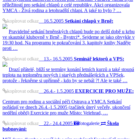
příležitostí pro setkání chlapů z celé republiky. Akci organizovala
YMCA - Živá rodina a letohradští chlapi. A jaké to bylo ? …
kopírovat odkaz
16.5.2005
Setkání chlapů v Brně:
Pravidelné setkání brněnských chlapů bude po delší době u krbu
ve skautské klubovně v Brně - Bystrci*. Sejdeme se jako obvykle v
19:30 hod. Na programu je pokračování 3. kapitoly knihy Naděje
proti …
kopírovat odkaz
13.- 16.5.2005
Seminář lektorů a VPS:
Drazí přátelé, blíží se termíny konání letních kurzů a také stoupá
teplota na teploměru nových i starých přednášejících a VPSek,
protože - řekněme si upřímně - kdo by se nebál ?! Ale je také …
kopírovat odkaz
26.4.- 1.5.2005
EXERCICIE PRO MUŽE:
Centrum pro rodinu a sociální péči Ostrava a YMCA Setkání
pořádají ve dnech 26.4.-1.5.2005 (začátek úterý večeře, ukončení
nedělní oběd) Exercicie pro muže Místo: Velehrad, …
kopírovat odkaz
22.- 24.4.2005
fotogalerie
Škola
bubnování: